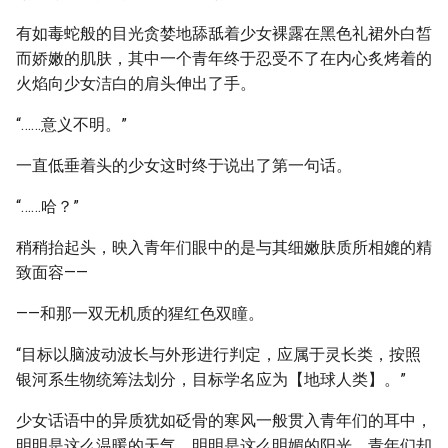
有如毒蛇般的目光贪婪地舔舐着少女裸露在黑色礼裙外白皙
而娇嫩的肌肤，其中一个青年终于忍受不了在内心炙烤着的
火焰向少女洁白的肩头伸出了手。
“……意义不明。”
一直低垂着头的少女这时终于说出了第一句话。
“……哈？”
稍稍抬起头，映入青年们眼中的是与其细嫩肤质所相媲的精
致面容——
——和那一双无机质的猩红色双瞳。
“目标以脑波动波长与外形进行判定，应属于灵长类，按照
银河系生物统筹法划分，目标学名应为【地球人类】。”
少女话语中的异质犹如砭骨的寒风一般贯入青年们的耳中，
明明是这么温暖的天气，明明是这么明媚的阳光，青年们却