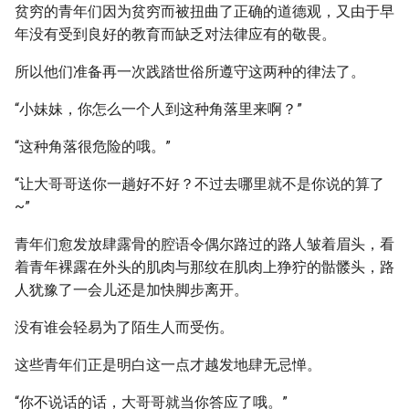
贫穷的青年们因为贫穷而被扭曲了正确的道德观，又由于早
年没有受到良好的教育而缺乏对法律应有的敬畏。
所以他们准备再一次践踏世俗所遵守这两种的律法了。
“小妹妹，你怎么一个人到这种角落里来啊？”
“这种角落很危险的哦。”
“让大哥哥送你一趟好不好？不过去哪里就不是你说的算了
~”
青年们愈发放肆露骨的腔语令偶尔路过的路人皱着眉头，看
着青年裸露在外头的肌肉与那纹在肌肉上狰狞的骷髅头，路
人犹豫了一会儿还是加快脚步离开。
没有谁会轻易为了陌生人而受伤。
这些青年们正是明白这一点才越发地肆无忌惮。
“你不说话的话，大哥哥就当你答应了哦。”