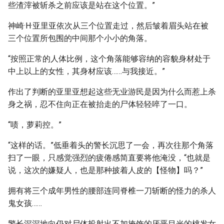
些渣滓被斩杀之前应该是站在这个位置。”
神崎·H·亚里亚依次从三个位置走过，然后皱着眉头站在被
三个位置所包围的中间那个小小的角落。
“按照正常的人体比例，这个角落能够容纳的容貌身材处于
中上以上的女性，其身材应该……与我接近。”
作出了判断的亚里亚想起这些无业游民是因为什么而惹上杀
身之祸，忍不住向正在被抬走的尸体轻轻啐了一口。
“啧，萝莉控。”
“这样的话。”低垂着头的警长沉思了一会，再次往那个角落
扫了一眼，只感觉强烈的疲倦感简直要将他淹没，“也就是
说，这次的嫌疑人，也是那种披着人皮的【怪物】吗？”
拥有将三个成年男性的腰部连同脊椎一刀斩断的怪力的杀人
鬼女孩……
警长深深地向仍对尸体投射出不加掩饰的厌恶目光的桃发女