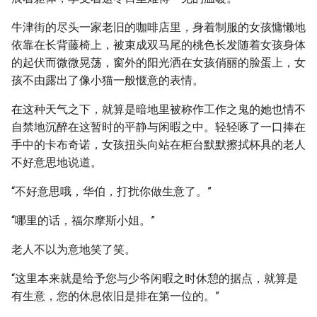
牛津街的尽头一家老旧的咖啡店里，身着制服的女孩慵懒地
依靠在长背藤椅上，被束成双马尾的桃色长发随着女孩身体
的起伏而微微晃荡，窗外的阳光洒在女孩俏丽的脸蛋上，女
孩不由露出了像小猫一般惬意的表情。
在这种天气之下，就算是暗地里被称作工作之鬼的她也情不
自禁地沉醉在这暂时的平静与闲暇之中。轻轻啄了一口捧在
手中的卡布奇诺，女孩扭头向站在柜台默默擦拭杯具的老人
不好意思地说道。
“不好意思哦，华伯，打扰你做生意了。”
“哪里的话，福尔摩斯小姐。”
老人不以为意地笑了笑。
“这里本来就是给予您与少爷闲暇之时休憩的据点，就算是
有生意，您的休息依旧是排在第一位的。”