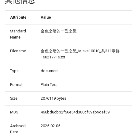
其他信息
Attribute
Value
Standard
金色之暗的一己之见
Name
Filename
金色之暗的一己之见_Miska10010_共311章群
168217716.txt
Type
document
Format
Plain Text
Size
2076119 bytes
MD5
466bd8cbb2f56e54d380cf59ab9def59
Archived
2025-02-05
Date