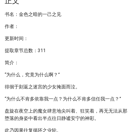
正文
书名：金色之暗的一己之见
作者：
更新时间：
提取章节总数：311
简介：
“为什么，究竟为什么啊？”
徘徊于刻返之迷宫的少女掩面而泣。
“为什么不肯多依靠我一点？为什么不肯多信任我一点？”
盘旋在夜空上的魔女肆意地尖叫着、狂笑着，再无无法从那
堕落的身姿中看出半点往日静谧安宁的神彩。
此乃因果往复循环之业轮。