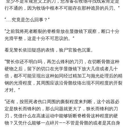
“至少不是常规意义上的刀，您准备在牧场寻找线索肯定是
行不通的，因为牧场中根本不可能存在那种诡异的兵刃。”
“……究竟是怎么回事？”
“之前我将死者断裂的脊椎骨放在显微镜下观察，断口十分
光滑平整，这是十分不可思议的。”
看见警长依旧疑惑的表情，验尸官脸色沉重。
“警长你还不明白吗，再怎么锋利的刀刃，在切断骨骼这种
硬物之后，留下的切口在光学显微镜下放大几倍或者几十
倍，都不可能呈现出这种如同经过精加工与抛光处理后的精
钢的光滑程度，其周围应该沿骨骼纹络出现不同程度的开裂
才对。”
“还有，按照死者伤口周围的撕裂程度来判断，这个凶器必
定是狭长而锋利的，那么问题就更大了，狭长而锋利的刀
刃，凭借什么在高速运动中能够斩断脊椎骨这种程度的硬
物？又凭什么能够一点碎片——不管是骨骼的或者是其自身