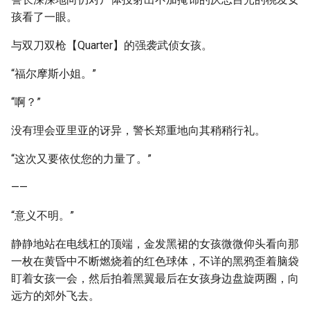
孩看了一眼。
与双刀双枪【Quarter】的强袭武侦女孩。
“福尔摩斯小姐。”
“啊？”
没有理会亚里亚的讶异，警长郑重地向其稍稍行礼。
“这次又要依仗您的力量了。”
——
“意义不明。”
静静地站在电线杠的顶端，金发黑裙的女孩微微仰头看向那
一枚在黄昏中不断燃烧着的红色球体，不详的黑鸦歪着脑袋
盯着女孩一会，然后拍着黑翼最后在女孩身边盘旋两圈，向
远方的郊外飞去。