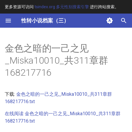
更多资源可访问
tsindex.org 多元性别搜索引擎
进行跨站搜索。
键
性转小说档案（三）
入
摘要
以
金色之暗的一己之见
开
其他信息
_Miska10010_共311章群
始
正文
168217716
搜
索
下载:
金色之暗的一己之见_Miska10010_共311章群
168217716.txt
在线阅读 金色之暗的一己之见_Miska10010_共311章群
168217716.txt