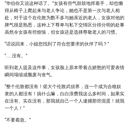
“华伯你又说这种话了。”女孩有些气鼓鼓地挥着手，却也懒
得从椅子上爬起来与老人争论，她也不是第一次与老人相
处，对于这个在伦敦为数不多与她亲近的老人，女孩对他的
脾气很是熟悉，这种上下尊卑与私下交情区分得分明的处事
虽然令女孩有些烦恼，但女孩还是选择尊敬老人的习惯。
“话说回来，小姐您找到了符合您要求的伙伴了吗？”
“……没有。”
听到老人提及这件事，女孩脸上原本带着点娇憨的可爱表情
瞬间塌缩成颓废与丧气。
“整个伦敦都没有！偌大个伦敦武侦界，连一个成为合格奴
隶的人都没有！搞什么嘛，白白浪费我这么多时间，如果实
在没有、实在没有，那我就自己一个人逮捕那些混蛋！就我
一个人！”
“不要着急。”