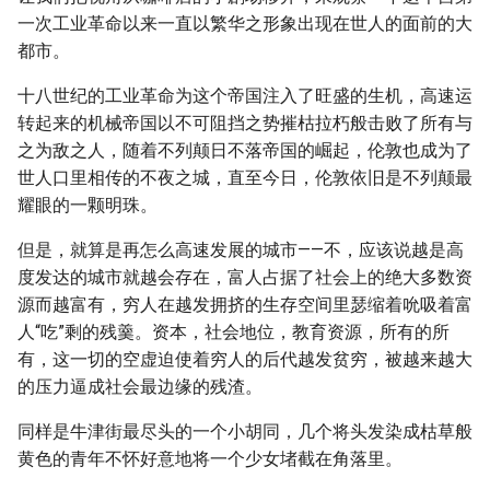
一次工业革命以来一直以繁华之形象出现在世人的面前的大
都市。
十八世纪的工业革命为这个帝国注入了旺盛的生机，高速运
转起来的机械帝国以不可阻挡之势摧枯拉朽般击败了所有与
之为敌之人，随着不列颠日不落帝国的崛起，伦敦也成为了
世人口里相传的不夜之城，直至今日，伦敦依旧是不列颠最
耀眼的一颗明珠。
但是，就算是再怎么高速发展的城市——不，应该说越是高
度发达的城市就越会存在，富人占据了社会上的绝大多数资
源而越富有，穷人在越发拥挤的生存空间里瑟缩着吮吸着富
人“吃”剩的残羹。资本，社会地位，教育资源，所有的所
有，这一切的空虚迫使着穷人的后代越发贫穷，被越来越大
的压力逼成社会最边缘的残渣。
同样是牛津街最尽头的一个小胡同，几个将头发染成枯草般
黄色的青年不怀好意地将一个少女堵截在角落里。