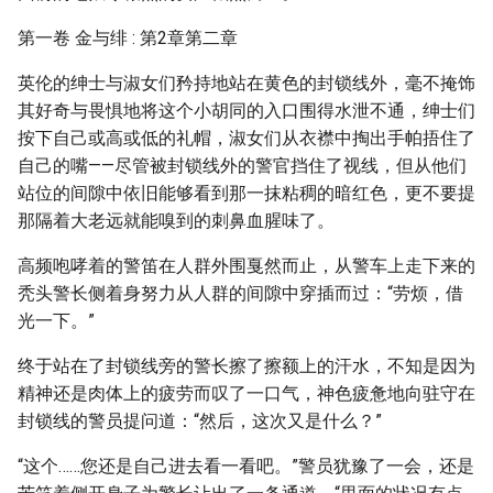
第一卷 金与绯 : 第2章第二章
英伦的绅士与淑女们矜持地站在黄色的封锁线外，毫不掩饰
其好奇与畏惧地将这个小胡同的入口围得水泄不通，绅士们
按下自己或高或低的礼帽，淑女们从衣襟中掏出手帕捂住了
自己的嘴——尽管被封锁线外的警官挡住了视线，但从他们
站位的间隙中依旧能够看到那一抹粘稠的暗红色，更不要提
那隔着大老远就能嗅到的刺鼻血腥味了。
高频咆哮着的警笛在人群外围戛然而止，从警车上走下来的
秃头警长侧着身努力从人群的间隙中穿插而过：“劳烦，借
光一下。”
终于站在了封锁线旁的警长擦了擦额上的汗水，不知是因为
精神还是肉体上的疲劳而叹了一口气，神色疲惫地向驻守在
封锁线的警员提问道：“然后，这次又是什么？”
“这个……您还是自己进去看一看吧。”警员犹豫了一会，还是