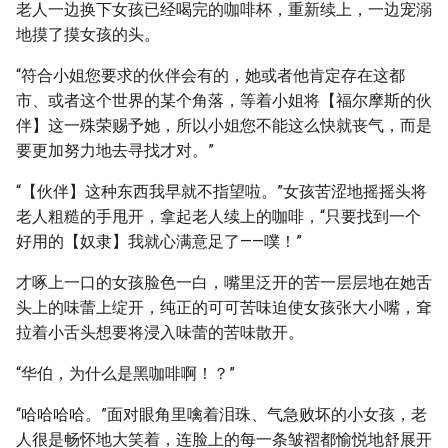
老人一边换下女孩已经喝完的咖啡杯，重新续上，一边宠溺
地摸了摸女孩的头。
“符合小姐您要求的伙伴会有的，她或者他肯定存在这都
市、或者这个世界的某个角落，等着小姐将【福尔摩斯的伙
伴】这一殊荣赐予她，所以小姐您不能这么快就丧气，而是
要更加努力地去寻找才对。”
“【伙伴】这种东西我早就不指望啦。”女孩苦涩地摇摇头将
老人粗糙的手甩开，拿起老人续上的咖啡，“只要找到一个
好用的【奴隶】我就心满意足了——噗！”
才啄上一口的女孩脸色一白，嘴里泛开的苦一层层地在她舌
头上的味蕾上绽开，纯正的可可苦味迫使女孩张大小嘴，耷
拉着小舌头想要将浸入味蕾的苦味散开。
“华伯，为什么是黑咖啡啊！？”
“哈哈哈哈。”面对眼角里噙着泪珠、气急败坏的小女孩，老
人很是畅怀地大笑着，连脸上的每一条皱褶都愉悦地舒展开