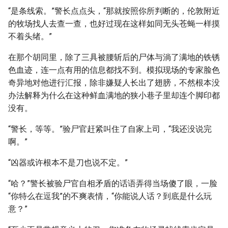
“是条线索。”警长点点头，“那就按照你所判断的，伦敦附近
的牧场找人去查一查，也好过现在这样如同无头苍蝇一样摸
不着头绪。”
在那个胡同里，除了三具被腰斩后的尸体与淌了满地的铁锈
色血迹，连一点有用的信息都找不到。模拟现场的专家脸色
奇异地对他进行汇报，除非嫌疑人长出了翅膀，不然根本没
办法解释为什么在这种鲜血满地的狭小巷子里却连个脚印都
没有。
“警长，等等。”验尸官赶紧叫住了自家上司，“我还没说完
啊。”
“凶器或许根本不是刀也说不定。”
“哈？”警长被验尸官自相矛盾的话语弄得当场傻了眼，一脸
“你特么在逗我”的不爽表情，“你能说人话？到底是什么玩
意？”