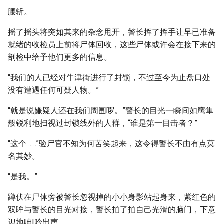
腰斩。
摇了摇头将突如其来的杂念甩开，警长挥了挥手让早已准备
就绪的收检员上前将尸体回收，这些尸体或许会在接下来的
剖检中给予他们更多的信息。
“我们的人已经对牛津街进行了封锁，不过至今为止盘口处
没有遭遇任何可疑人物。”
“就是说嫌疑人还在我们周围啰。”警长的目光一瞬间如鹰隼
般锐利地扫视过封锁线外的人群，“谁是第一目击者？”
“这个……”验尸官不知为何苦笑起来，这令得警长不由有点莫
名其妙。
“是我。”
蹲伏在尸体旁被警长忽视掉的小小身影站起身来，紫红色的
双眸与警长的目光对接，警长拍了拍自己光滑的脑门，下意
识地呻|吟出声。