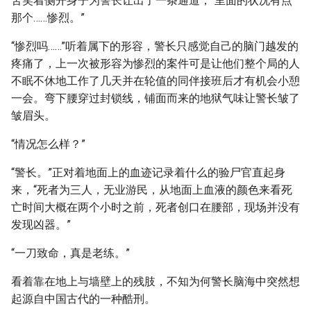
苦笑着侧开身子为警长让出了一条通道，“里面的状况有点
那个……惨烈。”
“惨烈吗……”听着属下的形容，警长只感觉自己的脑门越发的
疼痛了，上一次被形容为惨烈的案件可是让他们整个局的人
不眠不休地工作了几天并在轮值的同伴接班后才有机会小憩
一会。弯下腰穿过封锁线，铺面而来的地狱气味让警长皱了
皱眉头。
“情况怎么样？”
“警长。”正对着地面上的血迹记录着什么的验尸官直起身
来，“死者为三人，无业游民，从地面上血液的颜色来看死
亡时间大概在两个小时之前，死者创口在腰部，现场并没有
发现凶器。”
“一刀致命，真是老练。”
看着靠在地上与墙壁上的残肢，不知为何警长脑海中突然想
起源自中国古代的一种酷刑。