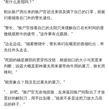
“有什么发现吗？”
刚从验尸房出来的验尸官还没来得及摘下自己的口罩，就被
叼着烟靠在门外的警长逮住。
“警长。”验尸官按着自己的太阳穴来缓解自己在长时间的显
微镜观察中的疲劳，“这件事有点蹊跷。”
“边走边说。”烟雾缭绕中，警长将叼在嘴里的香烟吐出，率
先往外头走去。
“死因的确是腰部的贯穿伤没错，根据创口的大小与宽度来
判断，凶器大概是那种屠夫用来屠宰肉牛用的屠刀，狭长而
锋利。”
“能形象点？我没见过屠夫的屠刀。”
“……好吧。”验尸官无奈地捂脸，反身返回验尸间取出了才放
置好的解剖刀，用手比划着，“就差不多是这把刀放大几倍
后的样子。”