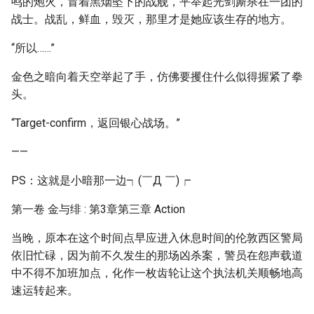
鸣的炮火，冒着黑烟坠下的战舰，平举起光剑厮杀在一团的
战士。战乱，鲜血，毁灭，那里才是她应该生存的地方。
“所以……”
金色之暗向着天空举起了手，仿佛要攫住什么似得握紧了拳
头。
“Target-confirm，返回银心战场。”
——
PS：这就是小暗那一边┑(￣Д ￣)┍
第一卷 金与绯 : 第3章第三章 Action
当晚，原本在这个时间点早应进入休息时间的伦敦西区警局
依旧忙碌，因为前不久发生的那场凶杀案，警员在怨声载道
中不得不加班加点，化作一枚齿轮让这个执法机关顺畅地高
速运转起来。