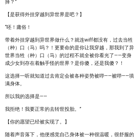
择？”
【是获得外挂穿越到异世界是吧？】
“呸！庸俗！
带着外挂穿越到异世界做什么？就连wiff都没有，过去当牲
（种）口（马）吗？！更要命的是你让我穿越，那我到了异
世界当牲（种）口（马）的过程不就全被你看光了——变身
成少女到存在着触手怪的世界？是你傻，还是我傻？！
这选择一听就知道过去肯定会被各种姿势被哔——被哔——填
满身体。
所以我的选择是——
我拒绝！我要正常的去转世投胎。”
【你的愿望已经被实现了。】
随着声音落下，他便感觉自己身体被一种很温暖，很舒服的