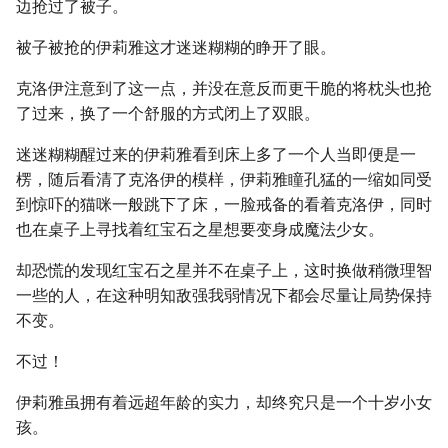
边抢过了被子。
被子被抢的伊莉雅这才迷迷糊糊的睁开了眼。
克洛伊注意到了这一点，并没在意反而更干脆的将枕头也抢
了过来，换了一个舒服的方式闭上了双眼。
迷迷糊糊醒过来的伊莉雅看到床上多了一个人当即便是一
楞，随后看清了克洛伊的模样，伊莉雅瞳孔猛的一缩如同受
到惊吓的猫咪一般跳下了床，一脸戒备的看着克洛伊，同时
也在桌子上寻找着红宝石之星想要变身成魔法少女。
却恐慌的发现红宝石之星并不在桌子上，这时换做稍微理智
一些的人，在这种明知敌强我弱情况下都会尽量让局势保持
不变。
不过！
伊莉雅虽拥有着远超年龄的实力，却终究只是一个十岁小女
孩。