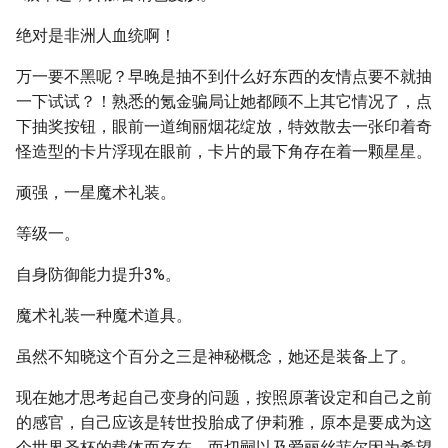
绝对是非洲人血统啊！
万一要不黑呢？早晚是抽不到什么好东西的友情点要不就抽
一下试试？！熟悉的氪金骗局让她都顾不上其它情况了，点
下抽奖按钮，眼前一道绚丽烟花绽放，特效散去一张印着奇
怪造型的卡片浮现在眼前，卡片的最下角存在着一颗星星。
顽强，一星魔术礼装。
等级一。
自身防御能力提升3%。
魔术礼装一种魔术道具。
虽然不知晓这个百分之三是神秘概念，她还是装备上了。
现在她才思考起自己变身的问题，按照原著设定和自己之前
的感官，自己应该是转世投胎成了伊莉雅，原本是要成为这
个世界圣杯的载体而存在，而切嗣以及爱丽丝菲尔因为希望