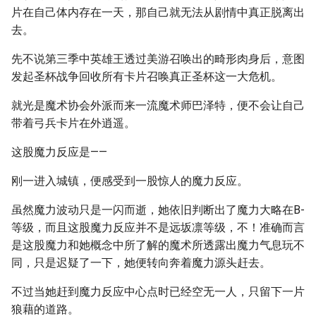
片在自己体内存在一天，那自己就无法从剧情中真正脱离出
去。
先不说第三季中英雄王透过美游召唤出的畸形肉身后，意图
发起圣杯战争回收所有卡片召唤真正圣杯这一大危机。
就光是魔术协会外派而来一流魔术师巴泽特，便不会让自己
带着弓兵卡片在外逍遥。
这股魔力反应是——
刚一进入城镇，便感受到一股惊人的魔力反应。
虽然魔力波动只是一闪而逝，她依旧判断出了魔力大略在B-
等级，而且这股魔力反应并不是远坂凛等级，不！准确而言
是这股魔力和她概念中所了解的魔术所透露出魔力气息玩不
同，只是迟疑了一下，她便转向奔着魔力源头赶去。
不过当她赶到魔力反应中心点时已经空无一人，只留下一片
狼藉的道路。