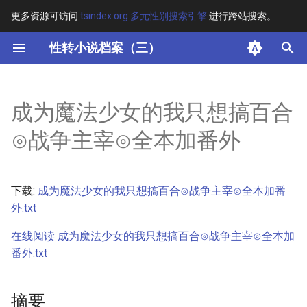
更多资源可访问
tsindex.org 多元性别搜索引擎
进行跨站搜索。
键
性转小说档案（三）
入
摘要
以
成为魔法少女的我只想搞百合
开
其他信息
⊙战争主宰⊙全本加番外
始
正文
搜
下载:
成为魔法少女的我只想搞百合⊙战争主宰⊙全本加番
索
外.txt
在线阅读 成为魔法少女的我只想搞百合⊙战争主宰⊙全本加
番外.txt
摘要