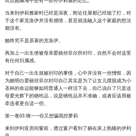
而且她脑海中还有一部分伊莉雅的记忆。
当来到伊莉雅家时已经是深夜，附近住屋都已经熄了灯，对
于这个家克洛伊并没有感情，甚至就连融入这个家庭的想法
都没有。
她终究不是原著的克洛伊。
再加上一出生便被母亲爱丽丝菲尔所封印，自然不会对这里
有任何归属感。
对于自己一出生就被封印的事情，心中并没有一丝憎恨，因
为她明白爱丽丝菲尔封印自己其实是为了让女儿摆脱成为小
圣杯的命运能够如同普通人一样活下去，自己说白了只是这
母爱光辉下的牺牲品，说是牺牲品并不准确，或者应该用被
牵连者更合适一些。
第一卷03.咦一—你又想骗我控萝莉
来到伊利亚房间窗前，透过窗户看到了躺在床上熟睡的伊利
亚。