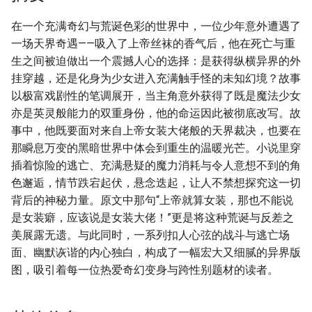
在一个充满奇幻与荒诞色彩的世界中，一位少年意外遭遇了
一场天界奇遇——吸入了上帝丝袜的香气后，他在死亡与重
生之间被迫做出一个震撼人心的选择：是获得纵横异界的外
挂穿越，还是化身为少女进入充满触手怪的未知幻境？故事
以极富戏剧性的笔调展开，当主角意外获得了既是魔法少女
亦是英灵般能力的双重身份，他的命运因此被彻底改写。故
事中，他既要面对来自上帝女装大佬般的天界裁决，也要在
那瞬息万变的黑暗世界中体会到重生的温暖光芒。小说里穿
插着惊险的逃亡、充满悬疑的魔力消耗与令人意想不到的角
色邂逅，情节跌宕起伏，悬念迭起，让人不禁想探究这一切
背后的神秘力量。原文中那句“上帝就算女装，那也不能说
是女装癖，应该说是女装大佬！”更是将这种荒诞与反差之
美展露无遗。与此同时，一系列扣人心弦的战斗与逃亡场
面、幽默诙谐的内心独白，构成了一幅宏大又细腻的异界版
图，吸引着每一位热爱奇幻变身与跨性别题材的读者。