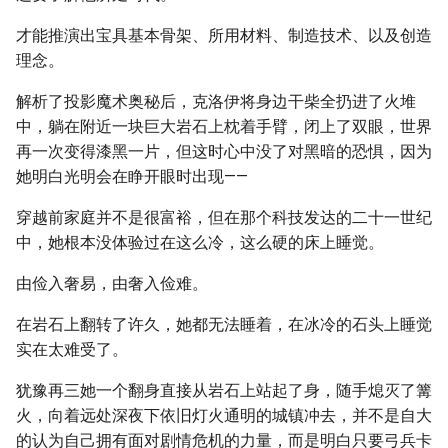
才能推演出宝具基本骨架、所用材料、制造技术、以及创造
理念。
解析了投影魔术奥秘后，克洛伊将身边干柴全扔进了火堆
中，躺在附近一块巨大岩石上枕着手臂，闭上了双眼，世界
再一次变得漆黑一片，但这时心中没了对黑暗的恐惧，因为
她明白光明会在睁开眼时出现——
穿越前家庭并不是很富裕，但在那个科技发达的二十一世纪
中，她根本没体验过在这么冷，这么硬的床上睡觉。
由俭入奢易，由奢入俭难。
在岩石上翻转了许久，她都无法睡着，在冰冷的石头上睡觉
实在太难受了。
犹豫再三她一个翻身直接从岩石上站起了身，随手熄灭了篝
火，向着远处深夜下依旧灯火通明的城镇冲去，并不是自大
的认为自己拥有面对剧情危机的力量，而是明白只要弓兵卡