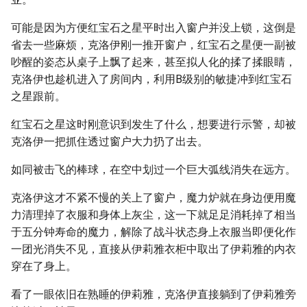
可能是因为方便红宝石之星平时出入窗户并没上锁，这倒是
省去一些麻烦，克洛伊刚一推开窗户，红宝石之星便一副被
吵醒的姿态从桌子上飘了起来，甚至拟人化的揉了揉眼睛，
克洛伊也趁机进入了房间内，利用B级别的敏捷冲到红宝石
之星跟前。
红宝石之星这时刚意识到发生了什么，想要进行示警，却被
克洛伊一把抓住透过窗户大力扔了出去。
如同被击飞的棒球，在空中划过一个巨大弧线消失在远方。
克洛伊这才不紧不慢的关上了窗户，魔力炉就在身边便用魔
力清理掉了衣服和身体上灰尘，这一下就足足消耗掉了相当
于五分钟寿命的魔力，解除了战斗状态身上衣服当即便化作
一团光消失不见，直接从伊莉雅衣柜中取出了伊莉雅的内衣
穿在了身上。
看了一眼依旧在熟睡的伊莉雅，克洛伊直接躺到了伊莉雅旁