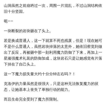
山洞虽然之前崩坍过一次，周围一片混乱，不过山洞结构依
旧十分坚固。
呃——
一块断裂的岩块砸在了头上。
若是换成普通人，这一下就算不死也残废，但是！现在她可
不是什么普通人，虽然岩块掉落的太意外，她依旧察觉到做
出了反应，再被砸中那一刻利用魔力防御了下来，再加上一
星顽强魔术礼装的防御加成，这块岩石只是让她感觉有片落
下掉在了自己头上。
这一下魔力损失量大约十分分钟左右吗？！
克洛伊的力量虽然是很强大，只是这种无法恢复魔力的状
态，让她基本上丧失了单独行动的能力。
而且生命完全受到了魔力所限制。