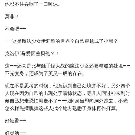
他忍不住吞咽了一口唾沫。
莫非？
不会吧——
——这是魔法少女伊莉雅的世界？自己穿越成了小黑？
克洛伊·冯·爱因兹贝伦？！
这——还真是比与触手怪大战的魔法少女还要糟糕的处境——
不光变身，还成为了英灵一般的存在。
现在不是思考的时候，他意识到自己处境并不好，另外四个
人现在因为自己的出现处于震惊状态，等几人回过神来到时
候自己想走恐怕就走不了——他起身当即向洞外跑去，不光
怎么样先摆脱掉这些人找个地方熟悉了身体再作打算。
好轻盈——
好灵活——