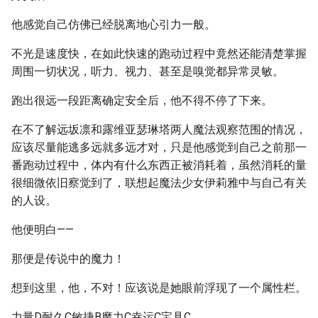
他感觉自己仿佛已经脱离地心引力一般。
不光是速度快，在如此快速的跑动过程中竟然还能清楚掌握
周围一切状况，听力、视力、甚至是嗅觉都异常灵敏。
跑出很远一段距离确定安全后，他不得不停了下来。
在不了解远坂凛和露维亚瑟琳塔两人魔法观察范围的情况，
应该尽量能逃多远就多远才对，只是他感觉到自己之前那一
番跑动过程中，体内有什么东西正被消耗着，虽然消耗的量
很细微依旧察觉到了，联想起魔法少女伊莉雅中与自己有关
的人设。
他便明白——
那便是传说中的魔力！
想到这里，他，不对！应该说是她眼前浮现了一个属性栏。
力量D耐久C敏捷B魔力C幸运C宝具C