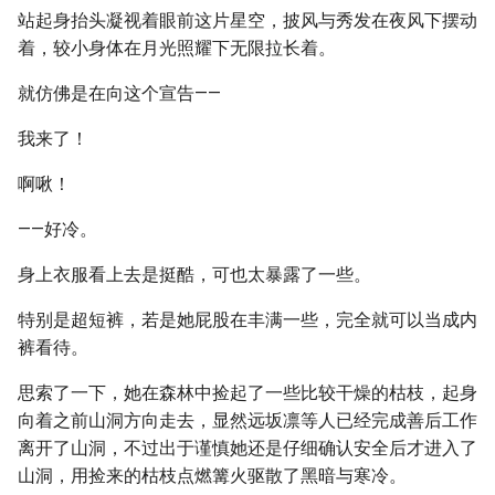
站起身抬头凝视着眼前这片星空，披风与秀发在夜风下摆动
着，较小身体在月光照耀下无限拉长着。
就仿佛是在向这个宣告——
我来了！
啊啾！
——好冷。
身上衣服看上去是挺酷，可也太暴露了一些。
特别是超短裤，若是她屁股在丰满一些，完全就可以当成内
裤看待。
思索了一下，她在森林中捡起了一些比较干燥的枯枝，起身
向着之前山洞方向走去，显然远坂凛等人已经完成善后工作
离开了山洞，不过出于谨慎她还是仔细确认安全后才进入了
山洞，用捡来的枯枝点燃篝火驱散了黑暗与寒冷。