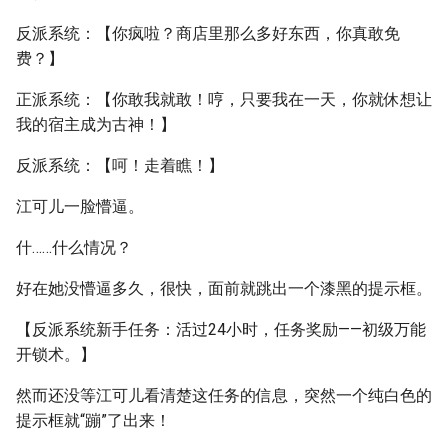
反派系统：【你疯啦？商店里那么多好东西，你真敢免
费？】
正派系统：【你敢我就敢！哼，只要我在一天，你就休想让
我的宿主成为古神！】
反派系统：【呵！走着瞧！】
江可儿一脸懵逼。
什……什么情况？
好在她没懵逼多久，很快，面前就跳出一个漆黑的提示框。
【反派系统新手任务：活过24小时，任务奖励——初级万能
开锁术。】
然而还没等江可儿看清楚这任务的信息，突然一个纯白色的
提示框就“蹦”了出来！