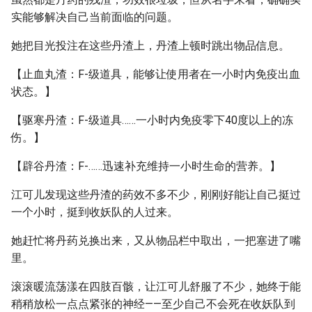
实能够解决自己当前面临的问题。
她把目光投注在这些丹渣上，丹渣上顿时跳出物品信息。
【止血丸渣：F-级道具，能够让使用者在一小时内免疫出血
状态。】
【驱寒丹渣：F-级道具……一小时内免疫零下40度以上的冻
伤。】
【辟谷丹渣：F-……迅速补充维持一小时生命的营养。】
江可儿发现这些丹渣的药效不多不少，刚刚好能让自己挺过
一个小时，挺到收妖队的人过来。
她赶忙将丹药兑换出来，又从物品栏中取出，一把塞进了嘴
里。
滚滚暖流荡漾在四肢百骸，让江可儿舒服了不少，她终于能
稍稍放松一点点紧张的神经——至少自己不会死在收妖队到