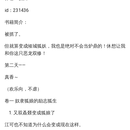
id：231436
书籍简介：
被抓了。
但就算变成倾城狐妖，我也是绝对不会当炉鼎的！休想让我
和你这只恶龙双修！
第二天——
真香～
（欢乐向，不虐）
卷一 奴隶狐娘的励志狐生
又双叒叕变成狐娘了
江可也不知道为什么会变成现在这样。