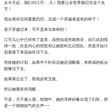
从今天起，我们叫江可……儿！我要让全世界都记住这个名
字！
我会替你活得轰轰烈烈，活成一个穿越者该有的样子！
老子穿越过来，可不是来当食材的！
江可儿心中已经有了盘算，虽然知道死期将至，自己此刻慌
得一批，但是内心的愤怒却让她暂时忘记慌乱，而是开始计
划着接下来该如何活下去。
凭借她的计划，如果半个时辰后她还清醒着，有两成的机会
能够活下去。
如果晕过去了，那就必死无疑。
所以她要保持清醒。
可是，天不遂人愿，恍惚中，她的耳畔好像出现了幻听，那
是一个很御姐气的女声——