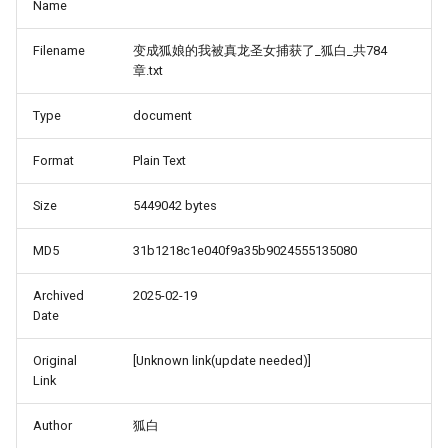
Name
Filename
变成狐娘的我被真龙圣女捕获了_狐白_共784
章.txt
Type
document
Format
Plain Text
Size
5449042 bytes
MD5
31b1218c1e040f9a35b9024555135080
Archived
2025-02-19
Date
Original
[Unknown link(update needed)]
Link
Author
狐白