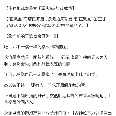
【正在加载群星文明军火库-加载成功】
【“正派点”商店已开启，您现在可以使用“正派点”在“正派
点”商店兑换“图书馆”和“军火库”中的藏品了。】
【您当前的正派点余额为：0】
嗯，几乎一模一样的格式和功能呢。
这流星竟然是一团新的系统，自己到底是何种的天选之人
啊，竟然会得到两种外挂系统的青睐……
江可儿感觉自己一定是疯了，失血过多出现了幻觉。
她哭笑不得——哪有人一口气开启俩系统的嘛。
正当她不知所措的时候，突然听见耳畔的声音再次响起，而
且变得吵闹起来。
反派系统的御姐声音抽冷子开口道：【古神超重力训练室已