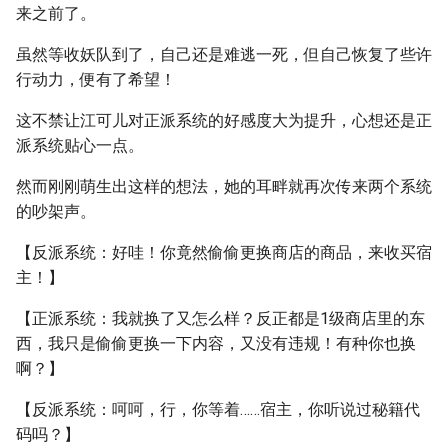
来之前了。
虽然等收妖队到了，自己还是难逃一死，但自己恢复了些许
行动力，便有了希望！
这不禁让江可儿对正派系统的好感度大为提升，心想还是正
派系统贴心一点。
然而刚刚萌生出这样的想法，她的耳畔就再次传来两个系统
的吵架声。
【反派系统：好哇！你竟然偷偷更换商店的商品，来收买宿
主！】
【正派系统：我就换了又怎么样？反正都是1级商店里的东
西，我只是偷偷更换一下内容，又没有违规！有种你也换
啊？】
【反派系统：呵呵，行，你等着……宿主，你听说过秘籍代
码吗？】