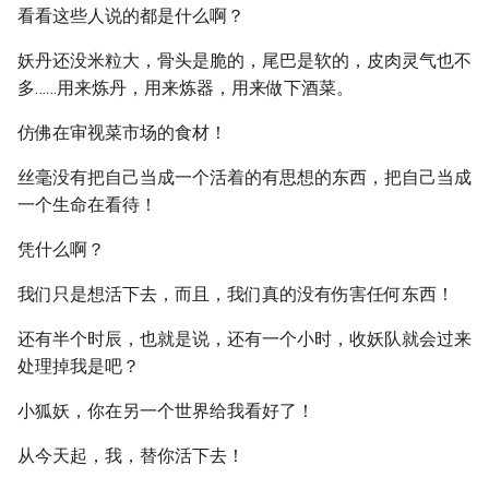
看看这些人说的都是什么啊？
妖丹还没米粒大，骨头是脆的，尾巴是软的，皮肉灵气也不
多……用来炼丹，用来炼器，用来做下酒菜。
仿佛在审视菜市场的食材！
丝毫没有把自己当成一个活着的有思想的东西，把自己当成
一个生命在看待！
凭什么啊？
我们只是想活下去，而且，我们真的没有伤害任何东西！
还有半个时辰，也就是说，还有一个小时，收妖队就会过来
处理掉我是吧？
小狐妖，你在另一个世界给我看好了！
从今天起，我，替你活下去！