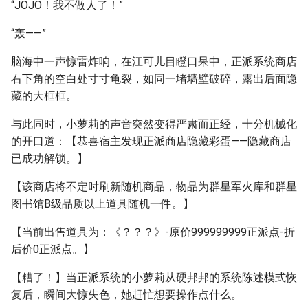
“JOJO！我不做人了！”
“轰——”
脑海中一声惊雷炸响，在江可儿目瞪口呆中，正派系统商店
右下角的空白处寸寸龟裂，如同一堵墙壁破碎，露出后面隐
藏的大框框。
与此同时，小萝莉的声音突然变得严肃而正经，十分机械化
的开口道：【恭喜宿主发现正派商店隐藏彩蛋——隐藏商店
已成功解锁。】
【该商店将不定时刷新随机商品，物品为群星军火库和群星
图书馆B级品质以上道具随机一件。】
【当前出售道具为：《？？？》-原价999999999正派点-折
后价0正派点。】
【糟了！】当正派系统的小萝莉从硬邦邦的系统陈述模式恢
复后，瞬间大惊失色，她赶忙想要操作点什么。