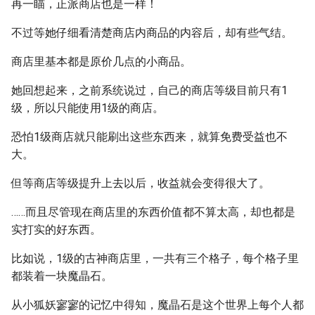
再一瞄，正派商店也是一样！
不过等她仔细看清楚商店内商品的内容后，却有些气结。
商店里基本都是原价几点的小商品。
她回想起来，之前系统说过，自己的商店等级目前只有1
级，所以只能使用1级的商店。
恐怕1级商店就只能刷出这些东西来，就算免费受益也不
大。
但等商店等级提升上去以后，收益就会变得很大了。
……而且尽管现在商店里的东西价值都不算太高，却也都是
实打实的好东西。
比如说，1级的古神商店里，一共有三个格子，每个格子里
都装着一块魔晶石。
从小狐妖寥寥的记忆中得知，魔晶石是这个世界上每个人都