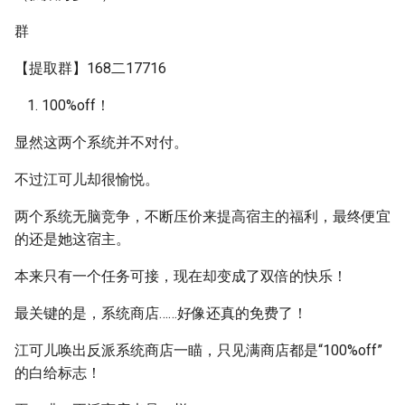
群
【提取群】168二17716
100%off！
显然这两个系统并不对付。
不过江可儿却很愉悦。
两个系统无脑竞争，不断压价来提高宿主的福利，最终便宜
的还是她这宿主。
本来只有一个任务可接，现在却变成了双倍的快乐！
最关键的是，系统商店……好像还真的免费了！
江可儿唤出反派系统商店一瞄，只见满商店都是“100%off”
的白给标志！