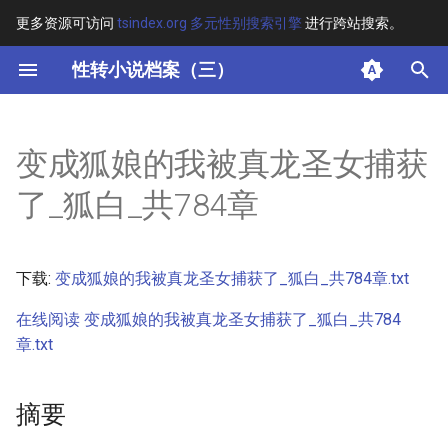
更多资源可访问
tsindex.org 多元性别搜索引擎
进行跨站搜索。
键
性转小说档案（三）
入
摘要
以
变成狐娘的我被真龙圣女捕获
开
其他信息
了_狐白_共784章
始
正文
搜
下载:
变成狐娘的我被真龙圣女捕获了_狐白_共784章.txt
索
在线阅读 变成狐娘的我被真龙圣女捕获了_狐白_共784
章.txt
摘要