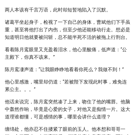
两人本该有千言万语，此时却短暂地陷入了沉默。
诸葛平坐起身子，检视了一下自己的身体，曹斌他们下手虽
重，甚至将他打出了内伤，但至少他还能移动行走。想必是
知道明日他就要被问斩，总不能半死不活的被拖上行刑台。
看着陈月鸾眼里又充盈着泪水，他心里酸痛，低声道：“公
主殿下，你真不该来。”
陈月鸾凄声道：“让我眼睁睁地看着你死么？我做不到！”
他心里感激，嘴里却仍道：“若被陛下发现此时事，难免连
累公主。。。”
他话未说完，陈月鸾突然凑了上来，吻住了他的嘴唇。他脑
中轰然作响，毕竟是心爱的女子，对他又是痴情一片。这大
道理谁都懂，可是感情的事，哪里会讲什么道理？
缠绵处，他亦忍不住搂紧了眼前的玉人。他本想和哥哥一