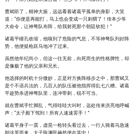
曹斌听了，精神大振，远远看着诸葛平孤单的身影，大笑
道：“你便是再能打，马上也会变成一只刺猬了！传本少爷
大命令，让神弩队布阵，给我射死那个朝廷钦犯！”
诸葛平瞳孔收缩，他嗅到了危险的气息，不等神弩队列好阵
势，他便挺枪跃马地冲了过来。
虽然他年纪尚小，但这一往无前，向死而生的性格脾性，却
是像极了他的父亲和兄长。
他选择的时机十分微妙，正是对方换阵移步之中，那曹斌又
是个不谙兵法的，几百人的队伍被他指挥得乱七八糟。诸葛
平趁势杀进神弩队里，连冲带刺，锐不可当。
就在曹斌手忙脚乱，气得哇哇大叫时，远处传来洪亮地呼喊
声：“太子殿下驾到！所有人速速罢手！”
诸葛平身子一震，虚晃一枪转头看过去，一行人骑着马急速
朝这里而来，太子陈渊民赫然便在其中！