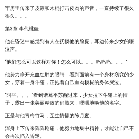
牢房里传来了皮鞭和木棍打击皮肉的声音，一直持续了很久
很久。。。
第3章 李代桃僵
他在昏迷中感觉到有人在抚摸他的脸庞，耳边传来少女的啜
泣声。
“他们怎么可以这样对你！怎么可以。。。呜呜呜。。。”
他努力睁开充血红肿的眼睛，看到面前有一个身材窈窕的少
女，穿着一身斗篷，正抱着自己血肉模糊的身体哭泣。
“阿平。。。”看到诸葛平苏醒过来，少女拉下斗篷上的帽
子，露出一张美丽精致的俏脸来，哽咽地唤他的名字。
正是与他青梅竹马，互生情愫的陈月鸾。
浑身上下传来阵阵剧痛，他努力地集中精神，才能让自己不
会再次陷入昏迷。