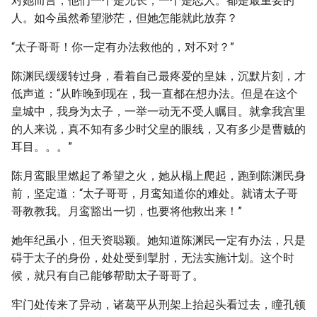
对她而言，他们一个是兄长，一个是恋人。都是最重要的
人。如今虽然希望渺茫，但她怎能就此放弃？
“太子哥哥！你一定有办法救他的，对不对？”
陈渊民缓缓转过身，看着自己最疼爱的皇妹，沉默片刻，才
低声道：“从昨晚到现在，我一直都在想办法。但是在这个
皇城中，我身为太子，一举一动无不受人瞩目。就拿我宫里
的人来说，真不知有多少时父皇的眼线，又有多少是曹贼的
耳目。。。”
陈月鸾眼里燃起了希望之火，她从榻上爬起，跑到陈渊民身
前，坚定道：“太子哥哥，月鸾知道你的难处。就请太子哥
哥教教我。月鸾豁出一切，也要将他救出来！”
她年纪虽小，但天资聪颖。她知道陈渊民一定有办法，只是
碍于太子的身份，处处受到掣肘，无法实施计划。这个时
候，就只有自己能够帮助太子哥哥了。
牢门处传来了异动，诸葛平从刑架上抬起头看过去，瞳孔顿