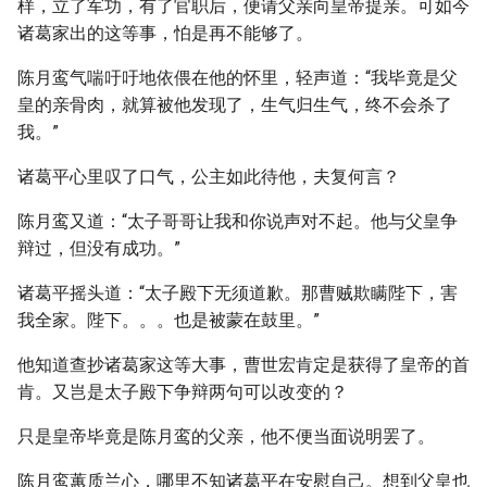
样，立了军功，有了官职后，便请父亲向皇帝提亲。可如今
诸葛家出的这等事，怕是再不能够了。
陈月鸾气喘吁吁地依偎在他的怀里，轻声道：“我毕竟是父
皇的亲骨肉，就算被他发现了，生气归生气，终不会杀了
我。”
诸葛平心里叹了口气，公主如此待他，夫复何言？
陈月鸾又道：“太子哥哥让我和你说声对不起。他与父皇争
辩过，但没有成功。”
诸葛平摇头道：“太子殿下无须道歉。那曹贼欺瞒陛下，害
我全家。陛下。。。也是被蒙在鼓里。”
他知道查抄诸葛家这等大事，曹世宏肯定是获得了皇帝的首
肯。又岂是太子殿下争辩两句可以改变的？
只是皇帝毕竟是陈月鸾的父亲，他不便当面说明罢了。
陈月鸾蕙质兰心，哪里不知诸葛平在安慰自己。想到父皇也