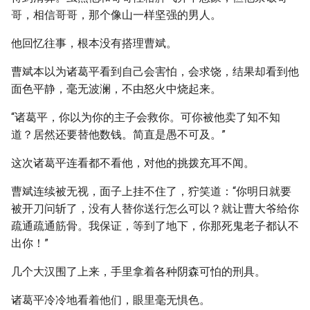
哥，相信哥哥，那个像山一样坚强的男人。
他回忆往事，根本没有搭理曹斌。
曹斌本以为诸葛平看到自己会害怕，会求饶，结果却看到他
面色平静，毫无波澜，不由怒火中烧起来。
“诸葛平，你以为你的主子会救你。可你被他卖了知不知
道？居然还要替他数钱。简直是愚不可及。”
这次诸葛平连看都不看他，对他的挑拨充耳不闻。
曹斌连续被无视，面子上挂不住了，狞笑道：“你明日就要
被开刀问斩了，没有人替你送行怎么可以？就让曹大爷给你
疏通疏通筋骨。我保证，等到了地下，你那死鬼老子都认不
出你！”
几个大汉围了上来，手里拿着各种阴森可怕的刑具。
诸葛平冷冷地看着他们，眼里毫无惧色。