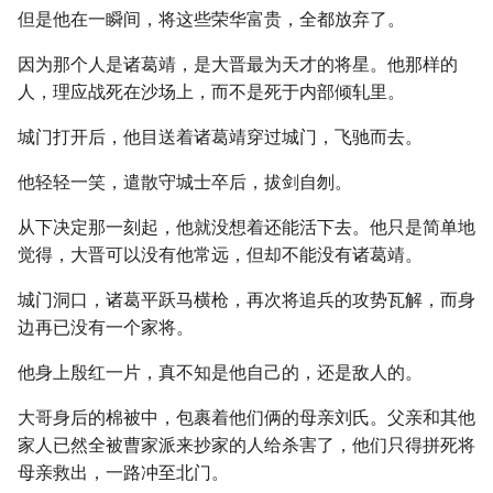
但是他在一瞬间，将这些荣华富贵，全都放弃了。
因为那个人是诸葛靖，是大晋最为天才的将星。他那样的
人，理应战死在沙场上，而不是死于内部倾轧里。
城门打开后，他目送着诸葛靖穿过城门，飞驰而去。
他轻轻一笑，遣散守城士卒后，拔剑自刎。
从下决定那一刻起，他就没想着还能活下去。他只是简单地
觉得，大晋可以没有他常远，但却不能没有诸葛靖。
城门洞口，诸葛平跃马横枪，再次将追兵的攻势瓦解，而身
边再已没有一个家将。
他身上殷红一片，真不知是他自己的，还是敌人的。
大哥身后的棉被中，包裹着他们俩的母亲刘氏。父亲和其他
家人已然全被曹家派来抄家的人给杀害了，他们只得拼死将
母亲救出，一路冲至北门。