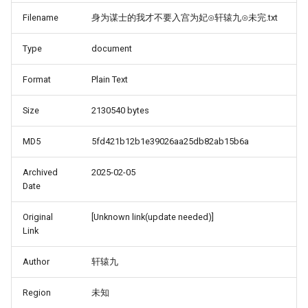
Filename
身为谋士的我才不要入宫为妃⊙轩辕九⊙未完.txt
Type
document
Format
Plain Text
Size
2130540 bytes
MD5
5fd421b12b1e39026aa25db82ab15b6a
Archived
2025-02-05
Date
Original
[Unknown link(update needed)]
Link
Author
轩辕九
Region
未知