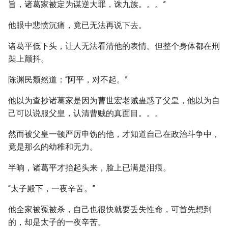
旨，诸葛家被定为谋逆大罪，诛九族。。。”
他眼中悲愤沉痛，竟已无法再说下去。
诸葛平低下头，让人无法看清他的表情。但整个身体都在刑
架上颤抖。
陈渊民颓然道：“阿平，对不起。”
他以为查抄诸葛家是因为曹世宏老贼蛊惑了父皇，他以为自
己可以说服父皇，认清曹贼的真面目。。。
然而被父皇一顿严厉申饬的他，才知道自己在政治斗争中，
竟是那么的幼稚和无力。
半晌，诸葛平才抬起头来，脸上已满是泪痕。
“太子殿下，一夜辛苦。”
他全家被冤被杀，自己也很快就要丢失性命，可首先想到
的，却是太子的一夜辛苦。