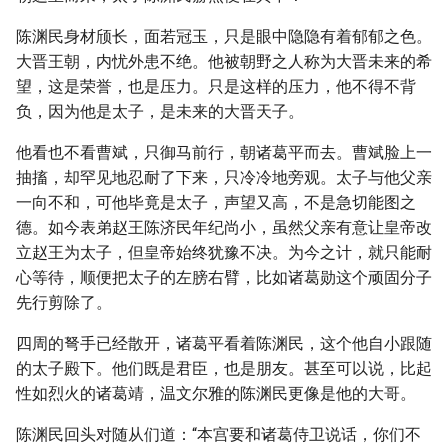
陈渊民身材颀长，面若冠玉，只是眼中隐隐有着郁郁之色。
大晋王朝，内忧外患不绝。他被朝野之人称为大晋未来的希
望，这是荣誉，也是压力。只是这样的压力，他不得不背
负，因为他是太子，是未来的大晋天子。
他看也不看曹斌，只御马前行，朝诸葛平而去。曹斌脸上一
抽搐，却罕见地忍耐了下来，只冷冷地旁观。太子与他父亲
一向不和，可他毕竟是太子，声望又高，不是急切能图之
德。如今表弟赵王陈济民年纪尚小，虽然父亲有意让皇帝改
立赵王为太子，但皇帝始终犹豫不决。为今之计，就只能耐
心等待，顺便把太子的左膀右臂，比如诸葛勋这个顽固分子
先行剪除了。
四周的弩手已经散开，诸葛平看着陈渊民，这个他自小跟随
的太子殿下。他们既是君臣，也是朋友。甚至可以说，比起
性如烈火的诸葛靖，温文尔雅的陈渊民更像是他的大哥。
陈渊民回头对随从们道：“本宫要和诸葛侍卫说话，你们不