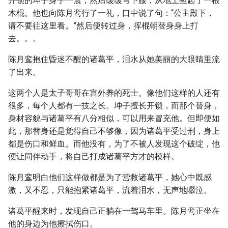
开锁的坤子身子一震，然后缓缓弯下腰，从地上捡起了一根
木棍。他也向陈月鸾行了一礼，口中说了句：“公主殿下，
请不要往这里看。”然后便转过身，挥棍朝替身身上打
去。。。
陈月鸾抱住昏迷不醒的诸葛平，泪水从她美丽的大眼睛里流
了出来。
这两个人是太子哥哥在宫外养的死士。像他们这样的人还有
很多，每个人都有一技之长。坤子擅长开锁，而那个替身，
身材容貌与诸葛平有八分相似，可以用来冒充他。但即便如
此，那替身还是觉得自己不够像，因为诸葛平受过刑，身上
都是伤口和鲜血。而他没有，为了不被人发现这个破绽，他
便让同伴动手，将自己打成诸葛平方才的模样。
陈月鸾明白他们这样做都是为了营救诸葛平，她心中既感
激，又不忍，只能抱紧诸葛平，流着泪水，无声地啜泣。
诸葛平醒来时，发现自己正躺在一驾马车里。陈月鸾正坐在
他的身边为他擦拭伤口。