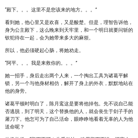
“殿下。。。这里不是您该来的地方。。。”
看到她，他心里又是欢喜，又是酸楚。但是，理智告诉他，
身为公主殿下，这么晚来到天牢里，和一个明日就要问斩的
钦犯待在一起，会为她带来多大的麻烦。
所以，他必须硬起心肠，将她劝走。
“阿平。。。我是来救你的。。。”
她一招手，身后走出两个人来，一个掏出工具为诸葛平解
锁，另一个与他身材相仿，解开了身上的外衣，默默地站在
他的身旁。
诸葛平顿时明白了，陈月鸾这是要将他掉包。先不说自己能
否逃脱，到了明天，这个替换他的人，就会丧生于刽子手的
屠刀下。他怎可为了自己活命，眼睁睁地看着无辜的人为他
送命呢？