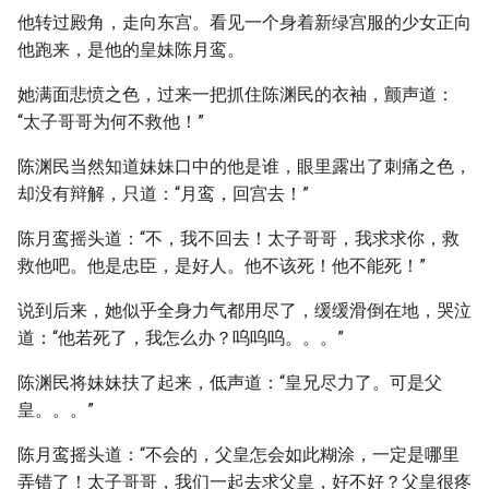
他转过殿角，走向东宫。看见一个身着新绿宫服的少女正向
他跑来，是他的皇妹陈月鸾。
她满面悲愤之色，过来一把抓住陈渊民的衣袖，颤声道：
“太子哥哥为何不救他！”
陈渊民当然知道妹妹口中的他是谁，眼里露出了刺痛之色，
却没有辩解，只道：“月鸾，回宫去！”
陈月鸾摇头道：“不，我不回去！太子哥哥，我求求你，救
救他吧。他是忠臣，是好人。他不该死！他不能死！”
说到后来，她似乎全身力气都用尽了，缓缓滑倒在地，哭泣
道：“他若死了，我怎么办？呜呜呜。。。”
陈渊民将妹妹扶了起来，低声道：“皇兄尽力了。可是父
皇。。。”
陈月鸾摇头道：“不会的，父皇怎会如此糊涂，一定是哪里
弄错了！太子哥哥，我们一起去求父皇，好不好？父皇很疼