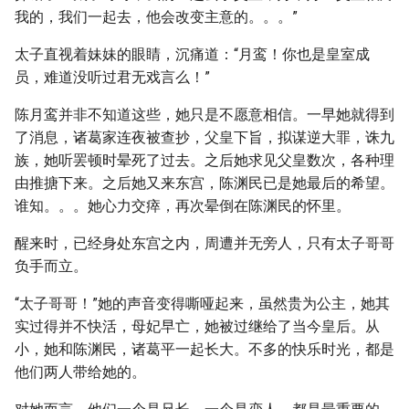
我的，我们一起去，他会改变主意的。。。”
太子直视着妹妹的眼睛，沉痛道：“月鸾！你也是皇室成
员，难道没听过君无戏言么！”
陈月鸾并非不知道这些，她只是不愿意相信。一早她就得到
了消息，诸葛家连夜被查抄，父皇下旨，拟谋逆大罪，诛九
族，她听罢顿时晕死了过去。之后她求见父皇数次，各种理
由推搪下来。之后她又来东宫，陈渊民已是她最后的希望。
谁知。。。她心力交瘁，再次晕倒在陈渊民的怀里。
醒来时，已经身处东宫之内，周遭并无旁人，只有太子哥哥
负手而立。
“太子哥哥！”她的声音变得嘶哑起来，虽然贵为公主，她其
实过得并不快活，母妃早亡，她被过继给了当今皇后。从
小，她和陈渊民，诸葛平一起长大。不多的快乐时光，都是
他们两人带给她的。