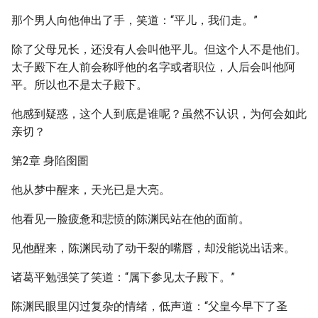
那个男人向他伸出了手，笑道：“平儿，我们走。”
除了父母兄长，还没有人会叫他平儿。但这个人不是他们。
太子殿下在人前会称呼他的名字或者职位，人后会叫他阿
平。所以也不是太子殿下。
他感到疑惑，这个人到底是谁呢？虽然不认识，为何会如此
亲切？
第2章 身陷囹圄
他从梦中醒来，天光已是大亮。
他看见一脸疲惫和悲愤的陈渊民站在他的面前。
见他醒来，陈渊民动了动干裂的嘴唇，却没能说出话来。
诸葛平勉强笑了笑道：“属下参见太子殿下。”
陈渊民眼里闪过复杂的情绪，低声道：“父皇今早下了圣