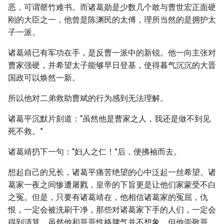
恶，可谓罄竹难书。而诸葛勋是少数几个敢与曹世宏正面硬
刚的大臣之一，他曾是陈渊民的太傅，理所当然的是拥护太
子一派。
诸葛靖已有军功在手，是反曹一派中的新锐。他一向主张对
曹家强硬，并希望太子能够早日登基，使得暮气沉沉的大晋
国政可以焕然一新。
所以他对二弟救助曹斌的行为感到无法理解。
诸葛平沉默片刻道：“虽然他是曹家之人，我还是做不到见
死不救。”
诸葛靖扔下一句：“妇人之仁！”后，便拂袖而去。
想起自己的兄长，诸葛平痛苦绝望的心中泛起一丝希望。诸
葛家一夜之间惨遭屠戮，皇帝的下旨更是让他们家蒙受不白
之冤。但是，只要有诸葛靖在，他相信诸葛家的冤屈，仇
恨，一定会被洗刷干净，那些对诸葛家下手的人们，一定会
得到清算。虽然他和哥哥性格脾气并不想象，但他崇敬哥