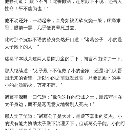
他挣扎道：“殿下不可！此番做法，连累殿下不说，还害人
性命！平不能为也！”
他不动还好，一动起来，全身如被刀砍火烧一般，疼痛难
忍，眼前一黑，几乎便要晕死过去。
此时那个沉默不语的替身突然开口道：“诸葛公子，小的是
太子殿下的人。”
诸葛平本以为这两人是陈月鸾的手下，闻言不由愣了一下。
那人继续道：“太子殿下不但救了小的全家，还是咱们大晋
国未来的希望。所以小的之前就发过誓，只要是殿下的事，
小的赴汤蹈火，万死不辞。”
诸葛平深吸一口气道：“像你这样的忠诚之士，应该守护在
太子身边，而不是毫无意义地替别人死去！”
那人笑了笑道：“诸葛公子是大才，是殿下器重的英杰。小
的没有能力协助太子殿下治理天下，但诸葛公子能。小的可