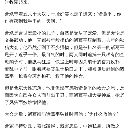
时收缩起来。
曹斌带着五六个大汉，一脸奸笑地走了进来：“诸葛平，你
也有落到我手里的一天啊。”
曹斌是曹世宏最小的儿子，自然是受尽了宠爱。但是无论是
文采武功，他一直都被年龄相仿的诸葛平压制着。去年的秋
猎大会，他虽然打到了不少猎物，但是被排名第一的诸葛平
甩开了近乎一倍。最可气的时，两人同时追捕一只稀有的金
斑豹子时，他纵马狂追，快追上时却因为豹子的奋力反扑，
慌乱中坠马，眼看就要丧生于豹口之下，却被随后赶到的诸
葛平一枪将金斑豹挑死，救了他的性命。
但是曹斌天性凉薄，他非但没有感激诸葛平的救命之恩，反
而因为自己在众人面前出了丑，而诸葛平却大显神威，抢尽
了风头而嫉妒憎恨他。
大会之后，诸葛靖与诸葛平独处时问他：“为什么救他？”
曹家把持朝政，嚣张跋扈，残害忠良，中饱私囊。所做之