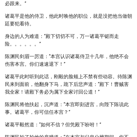
必跟来。”
诸葛平是他的侍卫，他此时唤他的职位，就是没把他当做朝
廷要犯看待。
身边的人为难道：“殿下切切不可，万一诸葛平铤而走
险。。。。。。”
陈渊民剑眉一厉道：“本宫认识诸葛侍卫十几年，他绝不会
伤害本宫。你们速速退下！”
诸葛平此时听到此话，刚毅的脸颊上不禁有些动容。待陈渊
民来到面前，他翻身下马，跪下后悲声道：“殿下！曹贼害
我全家！请殿下务必为属下全家讨回公道！”
陈渊民将他扶起，沉声道：“本宫即刻进宫，向陛下陈说此
事。诸葛平，你可信任本宫？”
诸葛平毅然道：“如何不信？但凭殿下吩咐！”