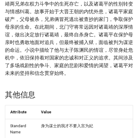
靖两兄弟在权力斗争中的生死存亡，以及诸葛平的性别转变
与情感纠葛。故事开始于大晋王朝的内忧外患，诸葛平家庭
破产，父母被杀，兄弟俩冒死逃出被查抄的家门，争取保护
母亲的生命。在此期间，北门守将常远因对诸葛靖的深厚情
谊，做出决定放行诸葛靖，最终自杀身亡。诸葛平在保护母
亲时也勇敢地面对追兵，但最终被捕入狱，面临被判为谋逆
的命运。小说中描绘了他与太子陈渊民的情谊，尽管身处危
机中，依旧保持着对国家的忠诚和对正义的追求。其间涉及
了多场戏剧性的争斗、家庭的悲剧和爱情的渴望，诸葛平对
未来的坚持和信念贯穿始终。
其他信息
Attribute
Value
Standard
身为谋士的我才不要入宫为妃
Name