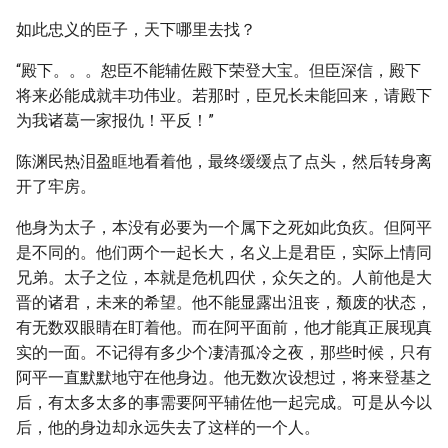
如此忠义的臣子，天下哪里去找？
“殿下。。。恕臣不能辅佐殿下荣登大宝。但臣深信，殿下
将来必能成就丰功伟业。若那时，臣兄长未能回来，请殿下
为我诸葛一家报仇！平反！”
陈渊民热泪盈眶地看着他，最终缓缓点了点头，然后转身离
开了牢房。
他身为太子，本没有必要为一个属下之死如此负疚。但阿平
是不同的。他们两个一起长大，名义上是君臣，实际上情同
兄弟。太子之位，本就是危机四伏，众矢之的。人前他是大
晋的诸君，未来的希望。他不能显露出沮丧，颓废的状态，
有无数双眼睛在盯着他。而在阿平面前，他才能真正展现真
实的一面。不记得有多少个凄清孤冷之夜，那些时候，只有
阿平一直默默地守在他身边。他无数次设想过，将来登基之
后，有太多太多的事需要阿平辅佐他一起完成。可是从今以
后，他的身边却永远失去了这样的一个人。