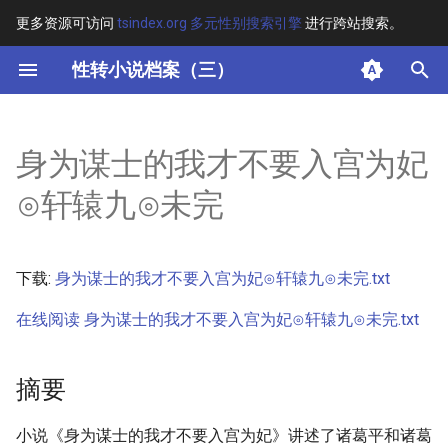
更多资源可访问
tsindex.org 多元性别搜索引擎
进行跨站搜索。
键
性转小说档案（三）
入
摘要
以
身为谋士的我才不要入宫为妃
开
其他信息
⊙轩辕九⊙未完
始
正文
搜
下载:
身为谋士的我才不要入宫为妃⊙轩辕九⊙未完.txt
索
在线阅读 身为谋士的我才不要入宫为妃⊙轩辕九⊙未完.txt
摘要
小说《身为谋士的我才不要入宫为妃》讲述了诸葛平和诸葛