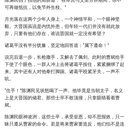
陈渊民拍了拍他的肩膀道：“在本宫与父皇分辨期间，你不
可再做抵抗，以免节外生枝。”
月光落在这两个少年人身上，一个神情平和，一个眼神坚
毅。大晋国虽说是内忧外患，但年轻一代们并没有就此放
弃，只要有他们存在，谁说晋国就一定没有希望？
诸葛平没有半分犹豫，坚定地回答道：“属下遵命！”
说完后退一步，长枪撒手，又解去了佩剑。此时的曹斌给手
下使了个眼色，一群人冲上去将诸葛平按住，紧紧捆绑了起
来。其中还有人对他拳打脚踢。诸葛平咬紧牙关，一声不
吭。
“住手！”陈渊民见状怒喝了一声。他毕竟是当朝太子，名义
上是大晋国的储君。那些士卒不敢顶撞，只拿眼睛看着曹
斌。
陈渊民眼神凌冽，这些士卒，承受皇恩，却不思报效，只一
昧只遵从曹家的命令。若是将来曹家要造反，他们怕不是连