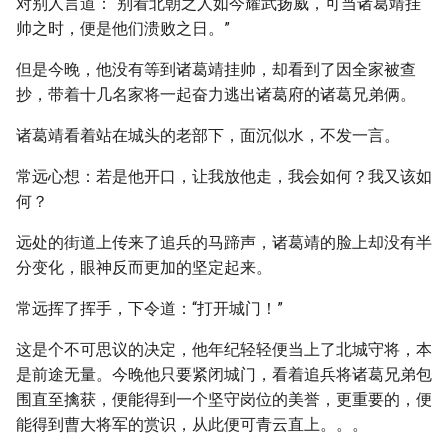
对别人言道：“别看北朝之人如今耀武扬威，可当诸葛靖挂
帅之时，便是他们溃败之日。”
但是今晚，他没有等到诸葛靖挂帅，却看到了因全家被查
抄，带着十几名家将一起奋力逃出诸葛府的诸葛兄弟俩。
诸葛靖看着站在城头的老部下，面沉似水，不发一言。
常远心想：若是他开口，让我放他走，我会如何？我又该如
何？
远处的街道上传来了追兵的马蹄声，诸葛靖的脸上却没有半
分变化，眼神反而更加的坚定起来。
常远挥了挥手，下令道：“打开城门！”
这是个不可思议的决定，他年纪轻轻便当上了北城守将，本
是前途无量。今晚他只要紧闭城门，看着追兵将诸葛兄弟包
围直至擒获，便能得到一个坚守岗位的美誉，更重要的，便
能得到曹大将军的赏识，从此便可青云直上。。。