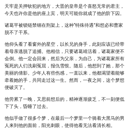
天牢是关押钦犯的地方，大晋的皇帝是个喜怒无常的君主，
今天也许你是他的座上宾，明天可能你就成了他的阶下囚。
诸葛平被锁链禁锢在刑架上，这种“特殊待遇”和想必和曹家
脱不了干系。
他仰头看了看窗外的星空，以长兄的身手，此刻应该已经带
着母亲逃脱了追捕。他相信，只要诸葛靖活着，诸葛家便不
会倒。他一定会回来，然后为父亲，为自己，为诸葛家所有
冤死的人们洗刷冤屈，报仇雪恨。随后，他想到了她，那个
美丽的倩影。少年人有些伤感，一直以来，他都渴望着能够
牵着她的手，共同走过这一生。然而，一夜之间，这个梦想
便破灭了。
他劳累了一晚，又思前想后的，精神逐渐疲乏，不一刻便低
下了头，昏睡了过去。
他似乎做了很多个梦，在最后一个梦里一个骑着大黑马的男
人来到他的面前，阳光刺眼，使得他看无法看清长相。