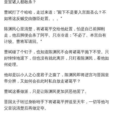
皇室诸人都敢杀？
曹斌打了个哈哈，走过来道：“殿下不是要入宫面圣么？不
如将这反贼交由微臣处置。。。”
陈渊民心里清楚，将诸葛平交给他处置，怕是自己前脚刚
走，他后脚便会杀了阿平。只冷冷道：“不必了。本宫自有
计较。曹将军请回。”
曹斌碰了个钉子，也知道陈渊民不会将诸葛平抛下不管。只
好悻悻地退下，但也没有就此离开，只盯着陈渊民，看他如
何处理。
他却是以小人之心度君子之腹了，陈渊民即将进宫与晋国皇
帝分辨，又如何会在此时私自放走诸葛平？
曹斌这番做派，只是让陈渊民更加厌恶他罢了。
晋国太子转过身吩咐手下将诸葛平押送至天牢，一切等他与
父皇说清楚后再做定夺。