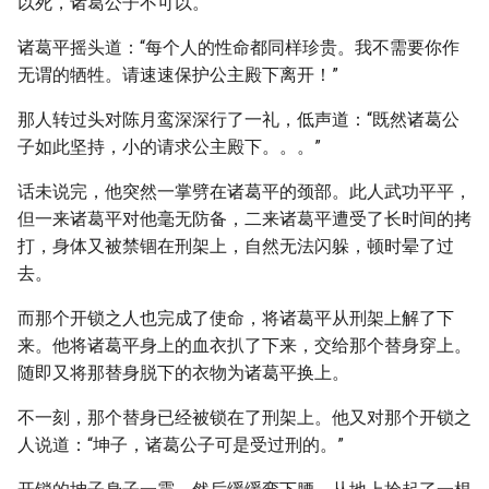
以死，诸葛公子不可以。”
诸葛平摇头道：“每个人的性命都同样珍贵。我不需要你作
无谓的牺牲。请速速保护公主殿下离开！”
那人转过头对陈月鸾深深行了一礼，低声道：“既然诸葛公
子如此坚持，小的请求公主殿下。。。”
话未说完，他突然一掌劈在诸葛平的颈部。此人武功平平，
但一来诸葛平对他毫无防备，二来诸葛平遭受了长时间的拷
打，身体又被禁锢在刑架上，自然无法闪躲，顿时晕了过
去。
而那个开锁之人也完成了使命，将诸葛平从刑架上解了下
来。他将诸葛平身上的血衣扒了下来，交给那个替身穿上。
随即又将那替身脱下的衣物为诸葛平换上。
不一刻，那个替身已经被锁在了刑架上。他又对那个开锁之
人说道：“坤子，诸葛公子可是受过刑的。”