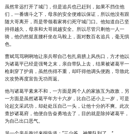
虽然常远打开了城门，但是追兵也已赶到，如果不挡住他
们，一番缠斗之下，母亲的安全便难以保证，所以他没有跟
随大哥离开，而是带领着家将们死守城门口。他知道自己坚
持得越久，母亲和大哥就越安全。所以尽管只剩他一人一
骑，他仍然挺直腰杆坐在马鞍上，面对数百名追兵，毫无惧
色。
曹斌骂骂咧咧地让亲兵帮自己包扎肩膀上风伤口，方才他以
为诸葛平已经是强弩之末，亲自带队上去，结果被诸葛平一
枪刺穿了护肩，虽然伤得不重，却吓得他调头便跑，导致此
次攻势再度宣告无功而返。
他与诸葛平素来不和，一方面是两个人的家族互为政敌，另
一方面是虽然诸葛平年方十六岁，比自己还小上一岁，可是
论起文采武功，却处处压自己一头，让他十分的不爽。此次
查抄诸葛府，他便自告奋勇地去了，目的就是除掉诸葛平，
为自己出口恶气。
另一个亲兵跑过来报告道：“三少爷，神弩队到了。”