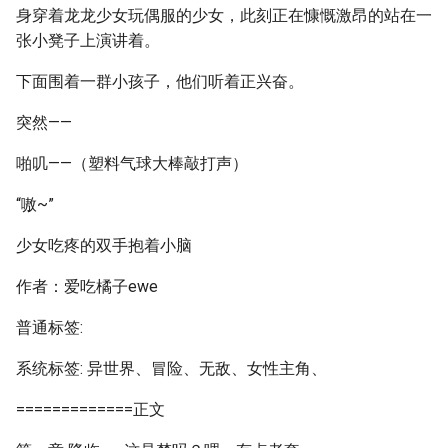
身穿着龙龙少女玩偶服的少女，此刻正在慷慨激昂的站在一
张小凳子上演讲着。
下面围着一群小孩子，他们听着正兴奋。
突然——
啪叽——（塑料气球大棒敲打声）
“嗷~”
少女吃疼的双手抱着小脑
作者：爱吃橘子ewe
普通标签:
系统标签: 异世界、冒险、无敌、女性主角、
=============正文