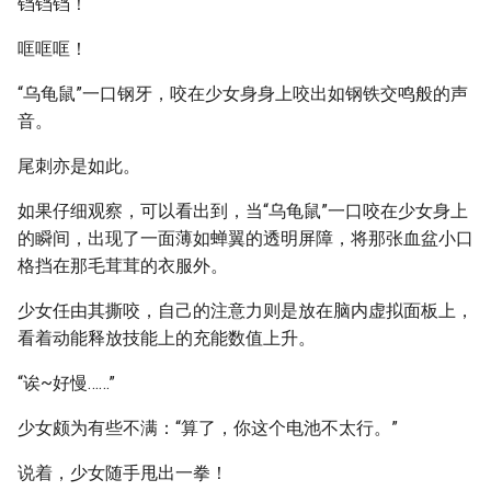
铛铛铛！
哐哐哐！
“乌龟鼠”一口钢牙，咬在少女身身上咬出如钢铁交鸣般的声
音。
尾刺亦是如此。
如果仔细观察，可以看出到，当“乌龟鼠”一口咬在少女身上
的瞬间，出现了一面薄如蝉翼的透明屏障，将那张血盆小口
格挡在那毛茸茸的衣服外。
少女任由其撕咬，自己的注意力则是放在脑内虚拟面板上，
看着动能释放技能上的充能数值上升。
“诶~好慢……”
少女颇为有些不满：“算了，你这个电池不太行。”
说着，少女随手甩出一拳！