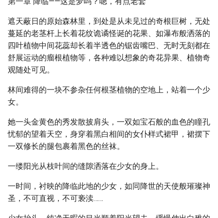
第一章 降临——这是梦吗？嗯，有点老套
遮天蔽日的原始森林里，到处是从未见过的奇根巨树，无处
蔓延的老茎杆上长着花纹诡谲怪诞的花果、如瀑布般洒落的
四叶植物中间花蕊却长着半透色的锯齿嘴巴、无时无刻都在
舒展运动的瘤根植物等，各种难以想象的奇花异果、植物奇
观随处可见。
林间难得的一块不参杂任何根茎植物的空地上，站着一个少
女。
她一头金黄色的秀发散披肩头，一双如宝石般的血色的瞳孔
忧郁的望着天空，身穿着黑白相间的女仆样式裙甲，裙摆下
一双修长的腿包裹着黑色的丝袜。
一缕阳光从枝叶间的缝隙洒落在少女的身上。
一时间，衬映的降临此地的少女，如同降世的天使般璀璨神
圣，不可直视，不可亵渎……