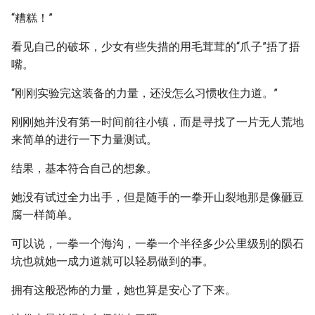
“糟糕！”
看见自己的破坏，少女有些失措的用毛茸茸的“爪子”捂了捂
嘴。
“刚刚实验完这装备的力量，还没怎么习惯收住力道。”
刚刚她并没有第一时间前往小镇，而是寻找了一片无人荒地
来简单的进行一下力量测试。
结果，基本符合自己的想象。
她没有试过全力出手，但是随手的一拳开山裂地那是像砸豆
腐一样简单。
可以说，一拳一个海沟，一拳一个半径多少公里级别的陨石
坑也就她一成力道就可以轻易做到的事。
拥有这般恐怖的力量，她也算是安心了下来。