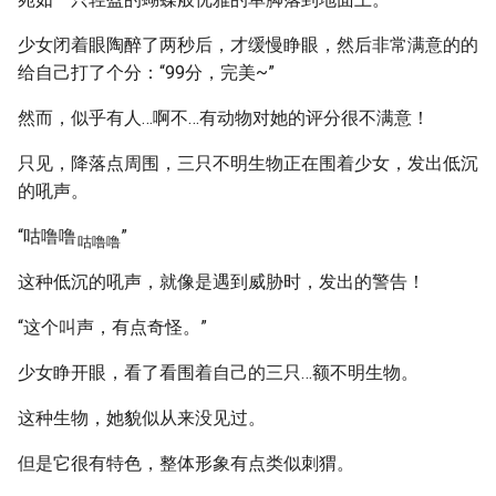
少女闭着眼陶醉了两秒后，才缓慢睁眼，然后非常满意的的
给自己打了个分：“99分，完美~”
然而，似乎有人…啊不…有动物对她的评分很不满意！
只见，降落点周围，三只不明生物正在围着少女，发出低沉
的吼声。
“咕噜噜
”
咕噜噜
这种低沉的吼声，就像是遇到威胁时，发出的警告！
“这个叫声，有点奇怪。”
少女睁开眼，看了看围着自己的三只…额不明生物。
这种生物，她貌似从来没见过。
但是它很有特色，整体形象有点类似刺猬。