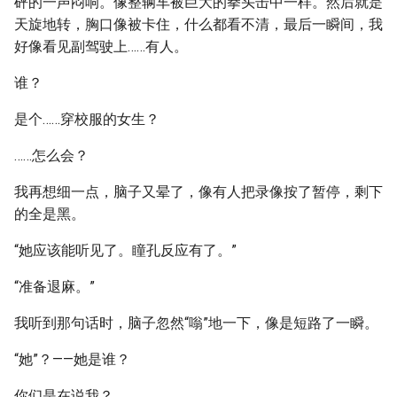
砰的一声闷响。像整辆车被巨大的拳头击中一样。然后就是
天旋地转，胸口像被卡住，什么都看不清，最后一瞬间，我
好像看见副驾驶上……有人。
谁？
是个……穿校服的女生？
……怎么会？
我再想细一点，脑子又晕了，像有人把录像按了暂停，剩下
的全是黑。
“她应该能听见了。瞳孔反应有了。”
“准备退麻。”
我听到那句话时，脑子忽然“嗡”地一下，像是短路了一瞬。
“她”？——她是谁？
你们是在说我？