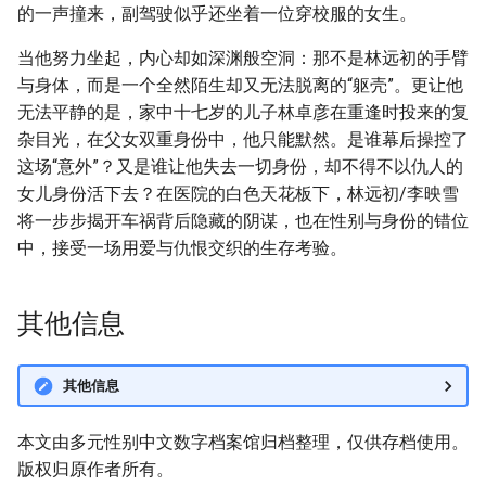
的一声撞来，副驾驶似乎还坐着一位穿校服的女生。
当他努力坐起，内心却如深渊般空洞：那不是林远初的手臂
与身体，而是一个全然陌生却又无法脱离的“躯壳”。更让他
无法平静的是，家中十七岁的儿子林卓彦在重逢时投来的复
杂目光，在父女双重身份中，他只能默然。是谁幕后操控了
这场“意外”？又是谁让他失去一切身份，却不得不以仇人的
女儿身份活下去？在医院的白色天花板下，林远初/李映雪
将一步步揭开车祸背后隐藏的阴谋，也在性别与身份的错位
中，接受一场用爱与仇恨交织的生存考验。
其他信息
其他信息
本文由多元性别中文数字档案馆归档整理，仅供存档使用。
版权归原作者所有。