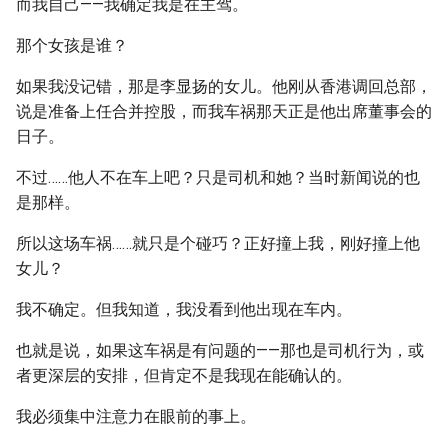
而我自己——我确定我是在主驾。
那个女孩是谁？
如果我没记错，那是李显扬的女儿。他刚从香港调回总部，
说是准备上任合并控股，而我车祸那天正是他出席董事会的
日子。
不过……他人不在车上吧？只是司机和她？当时新闻说的也
是那样。
所以这场车祸……就只是个碰巧？正好撞上我，刚好撞上他
女儿？
我不确定。但我知道，我没看到他出现在车内。
也就是说，如果这车祸是有问题的——那也是司机行为，或
者更深层的安排，但肯定不是我现在能确认的。
我必须集中注意力在眼前的事上。