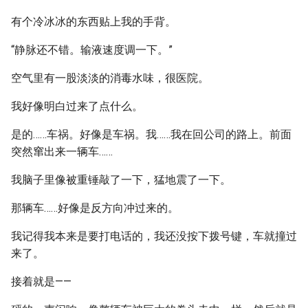
有个冷冰冰的东西贴上我的手背。
“静脉还不错。输液速度调一下。”
空气里有一股淡淡的消毒水味，很医院。
我好像明白过来了点什么。
是的……车祸。好像是车祸。我……我在回公司的路上。前面
突然窜出来一辆车……
我脑子里像被重锤敲了一下，猛地震了一下。
那辆车……好像是反方向冲过来的。
我记得我本来是要打电话的，我还没按下拨号键，车就撞过
来了。
接着就是——