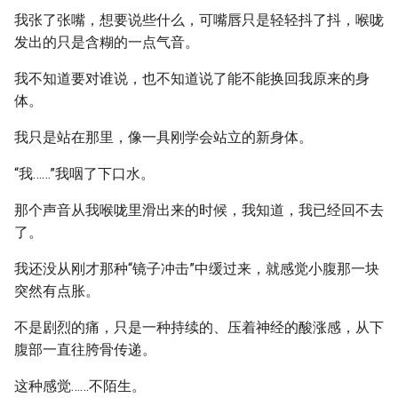
我张了张嘴，想要说些什么，可嘴唇只是轻轻抖了抖，喉咙
发出的只是含糊的一点气音。
我不知道要对谁说，也不知道说了能不能换回我原来的身
体。
我只是站在那里，像一具刚学会站立的新身体。
“我……”我咽了下口水。
那个声音从我喉咙里滑出来的时候，我知道，我已经回不去
了。
我还没从刚才那种“镜子冲击”中缓过来，就感觉小腹那一块
突然有点胀。
不是剧烈的痛，只是一种持续的、压着神经的酸涨感，从下
腹部一直往胯骨传递。
这种感觉……不陌生。