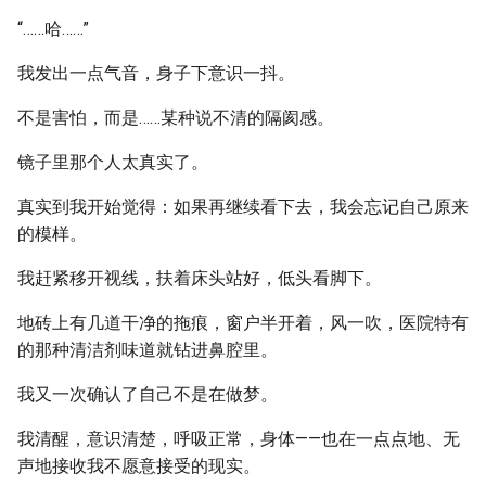
“……哈……”
我发出一点气音，身子下意识一抖。
不是害怕，而是……某种说不清的隔阂感。
镜子里那个人太真实了。
真实到我开始觉得：如果再继续看下去，我会忘记自己原来
的模样。
我赶紧移开视线，扶着床头站好，低头看脚下。
地砖上有几道干净的拖痕，窗户半开着，风一吹，医院特有
的那种清洁剂味道就钻进鼻腔里。
我又一次确认了自己不是在做梦。
我清醒，意识清楚，呼吸正常，身体——也在一点点地、无
声地接收我不愿意接受的现实。