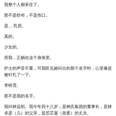
我整个人都呆住了。
那不是纱布，不是伤口。
是……乳房。
真的。
少女的。
而我，正躺在这个身体里。
护士的声音不重，可我听见她叫出的那个名字时，心里像是
被针扎了一下。
李映雪。
那不是我的名字。
我叫林远初。我今年四十八岁，是林氏集团的董事长，是林
卓彦（儿）的父亲，是苏芷凝（老婆）的丈夫。