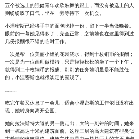
五个被选上的强健青年欢欣鼓舞的跟上，而没有被选上的人
则纷纷叹了口气，坐在一旁等待下一次机会。
小涅密斯已经将手中的面包吃掉一份，留下一半当做晚餐。
眼前的一幕她见得多了，完全正常，之前她也在这里得到过
几份报酬很不错的临时工作。
一次是帮一位美丽小姐的花园浇水，得到十枚铜币的报酬；
一次是为一位画师做模特，只是轻轻松松的坐了一个下午，
就得到二十枚铜币的报酬。刚刚的任务她明显是不能胜任
的，小涅密斯也就很淡定的围观了。
…………
吃完午餐又休息了一会儿，适合小涅密斯的工作依旧没有出
现，她转身向离开公园。
她向拉法斯特大道的另一侧走出，大约一刻钟的时间，她来
到一栋高达十米的建筑面前。这座三层的高大建筑有些类似
古希腊的建筑风格，建筑主体都是由一块块巨大的方石堆砌