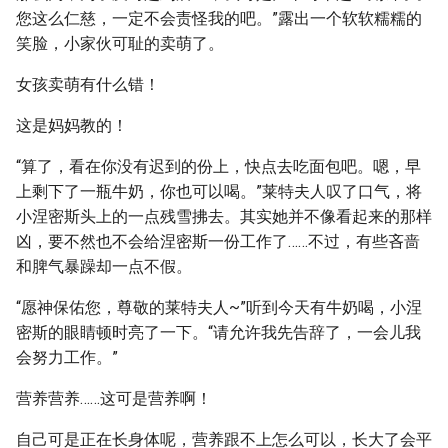
您这么仁慈，一定不会责怪我的吧。”露出一个软软糯糯的
笑脸，小家伙可耻的卖萌了。
女孩卖萌有什么错！
这是妈妈教的！
“算了，看在你没有迟到的份上，快点去吃面包吧。嗯，早
上剩下了一瓶牛奶，你也可以喝。”莱特夫人叹了口气，将
小涅密斯头上的一点残雪拂去。其实她并不像看起来的那样
凶，要不然也不会给涅密斯一份工作了……不过，有些吝啬
和脾气暴躁却一点不假。
“愿神保佑您，尊敬的莱特夫人~”听到今天有牛奶喝，小涅
密斯的眼睛顿时亮了一下。“请允许我先告辞了，一会儿我
会努力工作。”
营养营养……这可是营养啊！
自己可是正在长身体呢，营养跟不上怎么可以，长大了会平