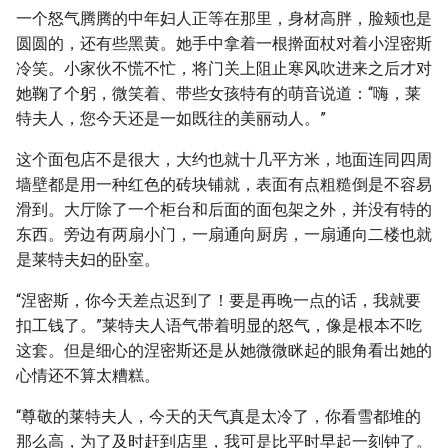
一个怒气腾腾的中年妇人正等在那里，身材高胖，脸颊也是
圆圆的，还有些黑黄。她手中拿着一根擀面杖对着小涅密斯
冷笑。小家伙不慌不忙，将门关上阻止寒风吹进来之后才对
她鞠了个躬，微笑着、带些女孩特有的萌音说道：“嗨，莱
特夫人，您今天还是一如既往的美丽动人。”
这个面包店不是很大，大约也就十几平方米，地面连同四周
墙壁都是用一种红色的砖块铺就，表面有点粗糙倒是不容易
滑到。大厅除了一个柜台和后面的面包架之外，并没有特的
东西。旁边有两扇小门，一扇通向厨房，一扇通向二楼也就
是莱特夫妇的卧室。
“涅密斯，你今天差点迟到了！要是再晚一点的话，我就要
扣工钱了。”莱特夫人语气带着明显的怒气，像是根本不吃
这套。但是细心的涅密斯还是从她微微眯起的眼角看出她的
心情还不算太糟糕。
“尊敬的莱特夫人，今天的天气真是太冷了，你看雪都堆的
那么高，为了及时赶到店里，我可是比平时早起一刻钟了。