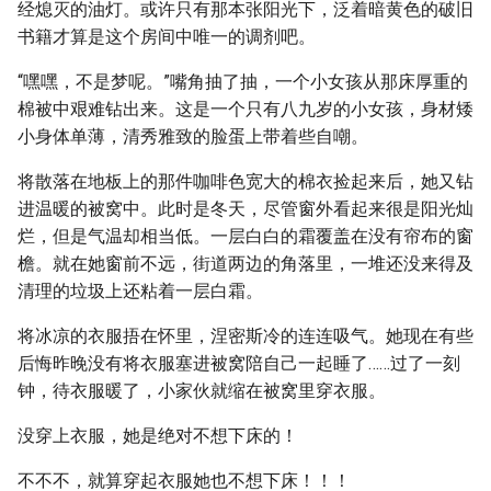
经熄灭的油灯。或许只有那本张阳光下，泛着暗黄色的破旧
书籍才算是这个房间中唯一的调剂吧。
“嘿嘿，不是梦呢。”嘴角抽了抽，一个小女孩从那床厚重的
棉被中艰难钻出来。这是一个只有八九岁的小女孩，身材矮
小身体单薄，清秀雅致的脸蛋上带着些自嘲。
将散落在地板上的那件咖啡色宽大的棉衣捡起来后，她又钻
进温暖的被窝中。此时是冬天，尽管窗外看起来很是阳光灿
烂，但是气温却相当低。一层白白的霜覆盖在没有帘布的窗
檐。就在她窗前不远，街道两边的角落里，一堆还没来得及
清理的垃圾上还粘着一层白霜。
将冰凉的衣服捂在怀里，涅密斯冷的连连吸气。她现在有些
后悔昨晚没有将衣服塞进被窝陪自己一起睡了……过了一刻
钟，待衣服暖了，小家伙就缩在被窝里穿衣服。
没穿上衣服，她是绝对不想下床的！
不不不，就算穿起衣服她也不想下床！！！