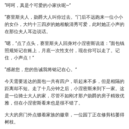
“呵呵，真是个可爱的小家伙呢~”
“赛里斯夫人，勋爵大人叫你过去。”门后不远跑来一位小小
的女仆，大约十三四岁的她相貌清秀可爱，此时她正小声的
在那位夫人耳边说话。
“嗯，”点了点头，赛里斯夫人回身对小涅密斯说道：“面包钱
照规矩记在账上，月底一次性支付，现在你可以走了。记
住，小声点！”
“感谢您，您的告诫我将铭记在心。”
今天需要送达的面包一共有四户，听起来不多，但是相隔的
距离却不短。走了十几分钟之后，小涅密斯来到下一家。这
是一位骑士大人的家，尽管不如刚才那户勋爵的房子精致优
雅，但在小涅密斯看来也是很不错了。
大大的房门外点缀着家族的徽章，一位园丁正在修剪枯萎得
树枝。