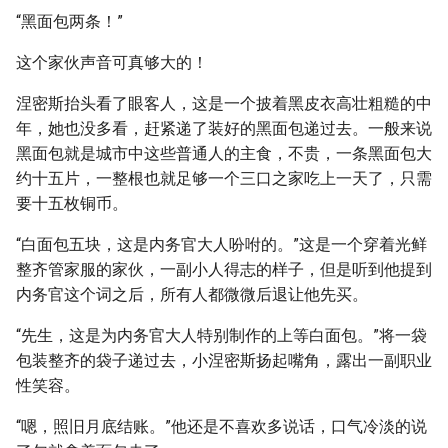
“黑面包两条！”
这个家伙声音可真够大的！
涅密斯抬头看了眼客人，这是一个披着黑皮衣高壮粗糙的中
年，她也没多看，赶紧递了装好的黑面包递过去。一般来说
黑面包就是城市中这些普通人的主食，不贵，一条黑面包大
约十五片，一整根也就足够一个三口之家吃上一天了，只需
要十五枚铜币。
“白面包五块，这是内务官大人吩咐的。”这是一个穿着光鲜
整齐管家服的家伙，一副小人得志的样子，但是听到他提到
内务官这个词之后，所有人都微微后退让他先买。
“先生，这是为内务官大人特别制作的上等白面包。”将一袋
包装整齐的袋子递过去，小涅密斯扬起嘴角，露出一副职业
性笑容。
“嗯，照旧月底结账。”他还是不喜欢多说话，口气冷淡的说