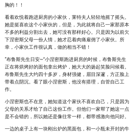
胸的！！
看着欢悦着跑进厨房的小家伙，莱特夫人轻轻地摇了摇头。
她是挺喜欢这个小家伙的，但是，为此就将自己一家那原本
不多的利益分割出去，她可没有那样好心。只是因为以前欠
下涅密斯父母一份人情，她才忍着肉痛雇佣了小家伙。所
幸，小家伙工作很认真，做的相当不错！
“布鲁斯先生日安~”小涅密斯跑进厨房的时候，布鲁斯先生
正在将烘烤好的面包拿出烤炉，她大大的扬起笑脸问候着。
布鲁斯先生大约四十多岁，身材强健，眉目深邃，方正脸上
带着点阴沉。看了眼小涅密斯，他没有搭理，自管自己工
作。
小涅密斯也不在意，她知道这个家伙不喜欢自己，只是因为
父母的关系才给了自己这份工作。但他们一家帮了她这一点
是不会错的，所以她还是像往常一样，都带感激向他问好。
一边的桌子上有一块刚出炉的黑面包，和一小瓶未开封的牛