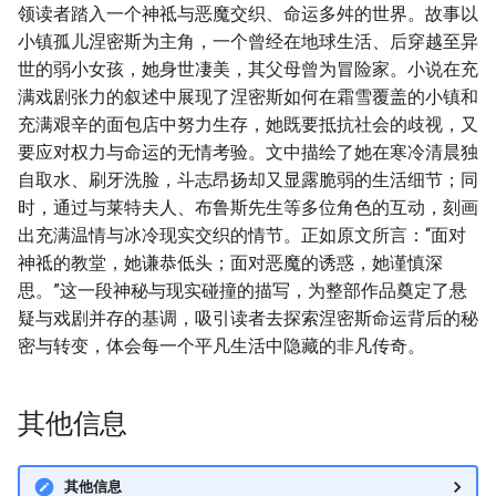
领读者踏入一个神祗与恶魔交织、命运多舛的世界。故事以
小镇孤儿涅密斯为主角，一个曾经在地球生活、后穿越至异
世的弱小女孩，她身世凄美，其父母曾为冒险家。小说在充
满戏剧张力的叙述中展现了涅密斯如何在霜雪覆盖的小镇和
充满艰辛的面包店中努力生存，她既要抵抗社会的歧视，又
要应对权力与命运的无情考验。文中描绘了她在寒冷清晨独
自取水、刷牙洗脸，斗志昂扬却又显露脆弱的生活细节；同
时，通过与莱特夫人、布鲁斯先生等多位角色的互动，刻画
出充满温情与冰冷现实交织的情节。正如原文所言：“面对
神祗的教堂，她谦恭低头；面对恶魔的诱惑，她谨慎深
思。”这一段神秘与现实碰撞的描写，为整部作品奠定了悬
疑与戏剧并存的基调，吸引读者去探索涅密斯命运背后的秘
密与转变，体会每一个平凡生活中隐藏的非凡传奇。
其他信息
其他信息