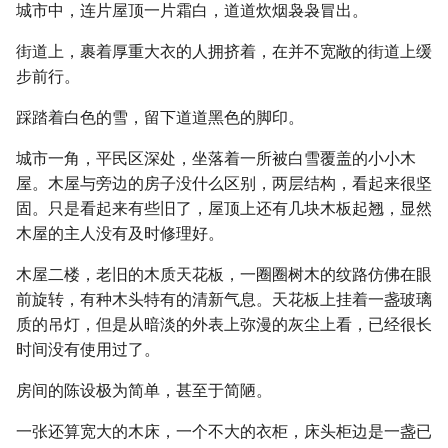
城市中，连片屋顶一片霜白，道道炊烟袅袅冒出。
街道上，裹着厚重大衣的人拥挤着，在并不宽敞的街道上缓
步前行。
踩踏着白色的雪，留下道道黑色的脚印。
城市一角，平民区深处，坐落着一所被白雪覆盖的小小木
屋。木屋与旁边的房子没什么区别，两层结构，看起来很坚
固。只是看起来有些旧了，屋顶上还有几块木板起翘，显然
木屋的主人没有及时修理好。
木屋二楼，老旧的木质天花板，一圈圈树木的纹路仿佛在眼
前旋转，有种木头特有的清新气息。天花板上挂着一盏玻璃
质的吊灯，但是从暗淡的外表上弥漫的灰尘上看，已经很长
时间没有使用过了。
房间的陈设极为简单，甚至于简陋。
一张还算宽大的木床，一个不大的衣柜，床头柜边是一盏已