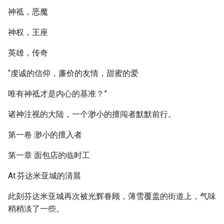
神祗，恶魔
神权，王座
英雄，传奇
“虔诚的信仰，廉价的友情，甜蜜的爱
唯有神祗才是内心的基准？”
诸神注视的大陆，一个渺小的擅闯者默默前行。
第一卷 渺小的擅入者
第一章 面包店的临时工
At.芬达米亚城的清晨
此刻芬达米亚城再次被光辉眷顾，薄雪覆盖的街道上，气味
稍稍淡了一些。