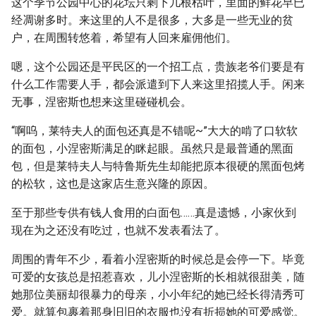
这个季节公园中心的花坛只剩下几根枯叶，里面的鲜花早已
经凋谢多时。来这里的人不是很多，大多是一些无业的贫
户，在周围转悠着，希望有人回来雇佣他们。
嗯，这个公园还是平民区的一个招工点，贵族老爷们要是有
什么工作需要人手，都会派遣到下人来这里招揽人手。闲来
无事，涅密斯也想来这里碰碰机会。
“啊呜，莱特夫人的面包还真是不错呢~”大大的啃了口软软
的面包，小涅密斯满足的眯起眼。虽然只是最普通的黑面
包，但是莱特夫人与特鲁斯先生却能把原本很硬的黑面包烤
的松软，这也是这家店生意兴隆的原因。
至于那些专供有钱人食用的白面包……真是遗憾，小家伙到
现在为之还没有吃过，也就不发表看法了。
周围的青年不少，看着小涅密斯的时候总是会停一下。毕竟
可爱的女孩总是招惹喜欢，儿小涅密斯的长相就很甜美，随
她那位美丽却很暴力的母亲，小小年纪的她已经长得清秀可
爱。就算包裹着那身旧旧的衣服也没有折损她的可爱感觉。