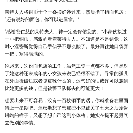
莱特夫人将铜币十个一叠摆好递过来，然后指了指面包房：
“还有说好的面包，你可以进屋拿。”
“感谢您仁慈的莱特夫人，神一定会保佑您的。”小家伙接过
一小把铜币，感激的看着莱特夫人。不知道是不是错觉，这
时小涅密斯觉得自己手似乎不那么酸了。最好再往她口袋赛
一把，塞得满满的。
说起来，这份面包店的工作，虽然工资一点都不多，但是对
于她这种还未成年的小女孩来说已经很不错了。寻常的孤儿
在外面捡破烂或者搽皮靴什么的，运气好的话或许可以赚到
比她更多的钱，但是被警卫队抓去的可能更大！
想要出来不可容易，没有一百枚铜币的话，你就准备在里面
待上一星期吧。涅密斯想了想那些小鬼被关了七天之后瘦骨
嶙峋的样子，又想了想自己这副小体格，她实在提不起勇气
去做别的事情。