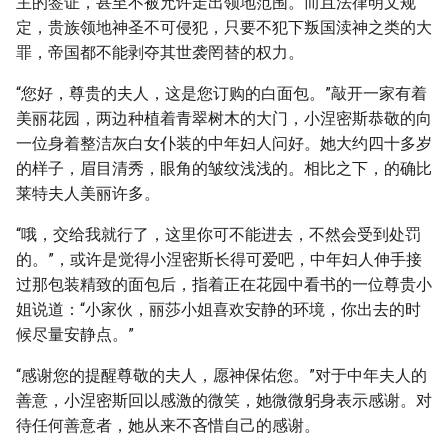
主的签证，甚至不被允许走出领地范围。而且法律明文规
定，贵族领地神圣不可侵犯，只要不犯下叛国渎神之类的大
罪，帝国都不能剥夺其世袭罔替的权力。
“您好，尊贵的夫人，这是您订购的白面包。”敲开一家有着
美丽花园，两边种植着青翠树木的大门，小涅密斯恭敬的向
一位身着整洁灰白女仆装的中年妇人问好。她大约四十多岁
的样子，眉目清秀，眼角的皱纹浅浅的。相比之下，的确比
莱特夫人美丽许多。
“哦，交给我就行了，这里你可不能进去，不然会受到处罚
的。”，或许是觉得小涅密斯长得可爱吧，中年妇人伸手接
过那包装精致的面包后，指着正在花园中看书的一位尊贵小
姐说道：“小家伙，丽莎小姐喜欢安静的环境，你出去的时
候尽量安静点。”
“感谢您的提醒尊敬的夫人，愿神保佑您。”对于中年夫人的
善意，小涅密斯回以感激的微笑，她微微躬身表示感谢。对
待任何善意者，她从来不吝惜自己的感谢。