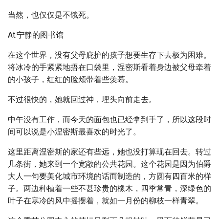
当然，也仅仅是不饿死。
At.宁静的图书馆
在这个世界，没有父母庇护的孩子想要生存下去极为困难。
将冰冷的手紧紧地捂在口袋里，涅密斯看着身边被父母牵着
的小孩子，红红的脸颊带着些羡慕。
不过很快的，她就回过神，埋头向前走去。
中午没有工作，而今天的面包也已经拿到手了，所以这段时
间可以说是小涅密斯最喜欢的时光了。
这里距离涅密斯的家还有些远，她也没打算现在回去。转过
几条街，她来到一个宽敞的公共花园。这个花园是因为伯爵
大人一句要美化城市环境的话而制造的，方圆有四百米的样
子。两边种植着一些不甚珍贵的橡木，四季常青，深绿色的
叶子在寒冷的风中摇摆着，就如一月份的柳枝一样青翠。