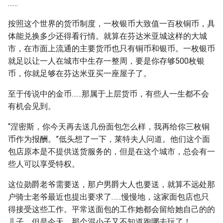
……
按照这个世界的货币制度，一枚银币大致值一百枚铜币，具
体能兑换多少还得看行情。就算在芬达米亚城这样的大城
市，在市面上流通的主要货币也只有铜币和银币。一枚银币
就足以让一人在城市中生存一整周，要是你存够500枚银
币，你就足够在芬达米亚买一座屋子了。
至于传说中的金币……那属于上层货币，有些人一生都不会
有机会见到。
“涅密斯，你今天再去送几份面包怎么样，我再给你三枚铜
币作为报酬。”低头想了一下，莱特夫人问道。他们这个面
包店原本是不提供送货服务的，但是在这个城市，总会有一
些人可以享受特权。
这位勋爵老爷需要送，那户男爵大人也要送，就算不远处那
户骑士老爷最近也提出要求了……慢慢地，这家面包店也只
得接受这些工作。平常送面包的工作她都会留给她自己的的
儿子，但是今天，那个混小子又不知道跑哪去玩了！