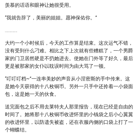
羡慕的话语和眼神让她很受用。
“我就告辞了，美丽的姐姐。愿神保佑你。”
…………
大约一个小时候后，今天的工作算是结束。这次运气不错，
没有受到什么刁难。相比之下上次就有些糟糕了，一个男爵
家的门卫居然硬是不扔她进去。使她在门外等了好久，最后
更是被那家的女仆以耽误时间为由大骂了一顿。
“叮叮叮档~”一连串美妙的声音从小涅密斯的手中传来。这
是她今天获得的十八枚铜币。另外一只手中还拎着一小袋面
包，这是她一天的伙食。
送完面包之后不用去莱特夫人那里报告，现在已经是自由的
时间了。她将那十八枚铜币收进怀里的小钱袋之后小心翼翼
的收进怀里，以防遗失被盗，还在衣服内侧的口袋上打了一
个蝴蝶结。