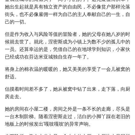
她出生起就是具有独立资产的自由民，不必像贫户那样沦落
街头，也不必像雇佣一样为自己的主人奉献自己的一生，自
己的一切。
但是作为收入与风险等值的冒险者，她的父母在她八岁的时
候就去世了。就此，涅密斯成为小镇上为数不少的孤儿中的
一员。还算幸运的是，凭借自己的在地球学到知识，小家伙
已经成功在芬达米亚城独自生存一年了。
将身上的棉衣温的暖暖的，她又美美的享受了一会儿被窝的
舒适。
估摸着时间差不多了，她从被窝中钻了出来，走下落，向厨
房走去。
她的房间在小屋二楼，房间之外是一条不长的走廊，尽头是
一台木制阶梯。随着涅密斯走过，洁白的小脚丫踩在老旧的
地板上的时候发出‘嘎吱嘎吱’的异常声响。