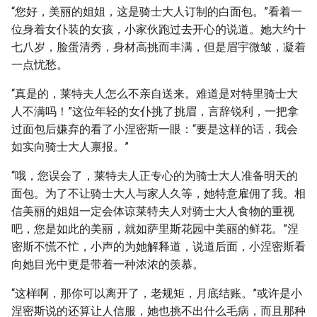
“您好，美丽的姐姐，这是骑士大人订制的白面包。”看着一
位身着女仆装的女孩，小家伙跑过去开心的说道。她大约十
七八岁，脸蛋清秀，身材高挑而丰满，但是眉宇微皱，凝着
一点忧愁。
“真是的，莱特夫人怎么不亲自送来。难道是对特里骑士大
人不满吗！”这位年轻的女仆挑了挑眉，言辞锐利，一把拿
过面包后嫌弃的看了小涅密斯一眼：“要是这样的话，我会
如实向骑士大人禀报。”
“哦，您误会了，莱特夫人正专心的为骑士大人准备明天的
面包。为了不让骑士大人与家人久等，她特意雇佣了我。相
信美丽的姐姐一定会体谅莱特夫人对骑士大人食物的重视
吧，您是如此的美丽，就如萨里斯花园中美丽的鲜花。”涅
密斯不慌不忙，小声的为她解释道，说道后面，小涅密斯看
向她目光中更是带着一种浓浓的羡慕。
“这样啊，那你可以离开了，老规矩，月底结账。”或许是小
涅密斯说的还算让人信服，她也挑不出什么毛病，而且那种