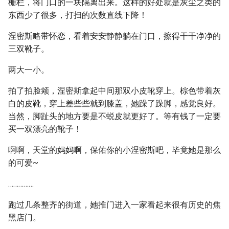
栅栏，将门口的一块隔离出来。这样的好处就是灰尘之类的
东西少了很多，打扫的次数直线下降！
涅密斯略带怀恋，看着安安静静躺在门口，擦得干干净净的
三双靴子。
两大一小。
拍了拍脸颊，涅密斯拿起中间那双小皮靴穿上。棕色带着灰
白的皮靴，穿上差些些就到膝盖，她跺了跺脚，感觉良好。
当然，脚趾头的地方要是不蜕皮就更好了。等有钱了一定要
买一双漂亮的靴子！
啊啊，天堂的妈妈啊，保佑你的小涅密斯吧，毕竟她是那么
的可爱~
……………
跑过几条整齐的街道，她推门进入一家看起来很有历史的焦
黑店门。