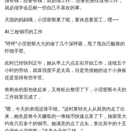
须有钱，想要有钱，就必须工作……想要把握住这份工作，
就必须学会忍耐一些自己不喜欢的事。
天国的妈妈哦，小涅密斯累了呢，要休息要罢工，嘿~~
At.三枚铜币的工作
“呼呼”小涅密斯大大的做了几个深呼吸，甩了甩自己酸胀的
纤细手臂。
此时已经快到正午，她从早上六点左右开始工作，连续五个
小时的劳动，就算强度不是太高，但是凭借她的这个小身板
还是觉得有些辛苦。
将剩余的面包收起来，又将柜台整理了下，小涅密斯今天的
工作就算完成了，
“嗯，今天的表现还算不错。”这时莱特夫人从厨房内走了出
来，她先是将今天赚取的一堆钱币快速点算了下，抽屉里大
约有六百多个的铜币。她满意的点了点头，拿出其中的十五
个递给小涅密斯：“这是今天的工钱。”