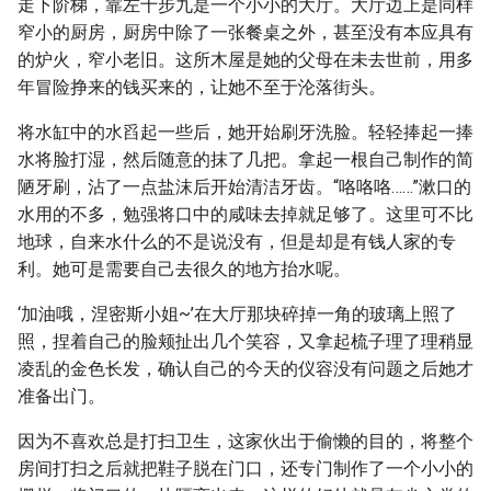
走下阶梯，靠左十步九是一个小小的大厅。大厅边上是同样
窄小的厨房，厨房中除了一张餐桌之外，甚至没有本应具有
的炉火，窄小老旧。这所木屋是她的父母在未去世前，用多
年冒险挣来的钱买来的，让她不至于沦落街头。
将水缸中的水舀起一些后，她开始刷牙洗脸。轻轻捧起一捧
水将脸打湿，然后随意的抹了几把。拿起一根自己制作的简
陋牙刷，沾了一点盐沫后开始清洁牙齿。“咯咯咯……”漱口的
水用的不多，勉强将口中的咸味去掉就足够了。这里可不比
地球，自来水什么的不是说没有，但是却是有钱人家的专
利。她可是需要自己去很久的地方抬水呢。
‘加油哦，涅密斯小姐~’在大厅那块碎掉一角的玻璃上照了
照，捏着自己的脸颊扯出几个笑容，又拿起梳子理了理稍显
凌乱的金色长发，确认自己的今天的仪容没有问题之后她才
准备出门。
因为不喜欢总是打扫卫生，这家伙出于偷懒的目的，将整个
房间打扫之后就把鞋子脱在门口，还专门制作了一个小小的