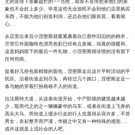
主的宣传下形象超烂的——当然，就算不宣传想来他们的形
象也不会好上多少。毕竟这些无业游民不会到他们店里购买
东西，不能为他们创造利润，还总在他们眼前晃，看着闹
心。
从店里出来后小涅密斯就紧紧裹着自己那件旧旧的的棉衣，
尽管它外面咖啡色漂亮色彩已经有点发褐，却真的很暖和。
这是妈妈留下的最后一件礼物，小涅密斯很珍惜的没有留下
任何伤痕。
提着好几份包装精致的面包，涅密斯走出这片平时活动的平
民区。沿着街道走到尽头，再转过几个路口，涅密斯走近一
条与她的穿着打扮格格不入的街道。
拉法斯特大道，从这条街道开始，中产阶级的建筑越来越
少，取而代之的之一辆辆豪华的马车，或者在街道上飞奔的
高头大马。而街道上缓步行走的行人也显得从容许多，不管
男女，衣衫整齐而严谨，华丽之中又有一种特殊的感觉……
或许这就是上流社会的人吧。