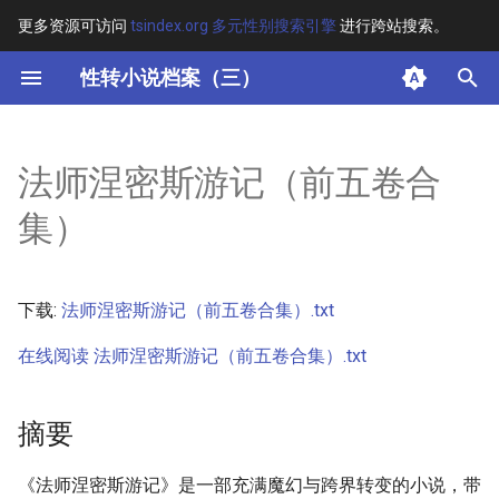
更多资源可访问
tsindex.org 多元性别搜索引擎
进行跨站搜索。
键
性转小说档案（三）
入
摘要
以
法师涅密斯游记（前五卷合
开
其他信息
集）
始
正文
搜
下载:
法师涅密斯游记（前五卷合集）.txt
索
在线阅读 法师涅密斯游记（前五卷合集）.txt
摘要
《法师涅密斯游记》是一部充满魔幻与跨界转变的小说，带