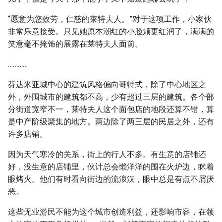
“愿意为您效劳，仁慈的莱特夫人。”对于这项工作，小家伙
非常乐意接受。只见她原本潮红的小脸颊更红润了，满满的
笑意毫不掩饰的展露在莱特夫人面前。
…………
芬达米亚城中心的建筑风格偏向哥特式，除了中心地区之
外，外围城市的建筑都不高，少有超过三层的建筑。各个部
分街道宽窄不一，莱特夫人这个面包店的地段还算不错，算
是中产阶级聚集的地方。两边除了两三层的民居之外，还有
许多店铺。
因为天气寒冷的关系，街上的行人不多。有生意的店铺还
好，没生意的店铺里，伙计总会懒洋洋的围在火炉边，眯着
眼烤火。他们有时看向街边的流浪汉，眼中总是有点不屑厌
恶。
这些无业游民不能为这个城市创造利益，还影响市容，在领