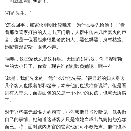
了句就拿着面包走了。
“好的先生。”
“怎么回事，那家伙明明比较晚来，为什么要先给他！！”看
着那位管家打扮的人走出店门后，人群中传来几声窝火的声
音，这是一位看起来很显老的妇人，黑色黝黑，身材枯瘦。
她瞪着涅密斯，眼色不善。
‘唉唉，这些家伙总是这样呢。天国的妈妈哦，你把涅密斯
生的太小只了。你看，现在谁都能欺负她呢，嘿~~’
“就是，我们先来的，凭什么让他先买。”很显老的妇人身边
几个客人也跟着附和起来，本来他们也没准备说话。但是看
到有人带头，而卖面包的又是一个小小的女孩，也就无所谓
了。
对于这些毫无威慑力的怨言，小涅密斯只当没听见，低头做
自己的事情。她知道这些客人只是将她当成出气筒抱怨抱怨
而已。哼，面对跟内务官的管家他们可不敢做声。他们也不