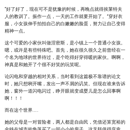
“好了好了，现在可不是犹豫的时候，再晚点就得挨莱特夫
人的教训了。振作一点，一天的工作就要开始了。”穿好衣
服，小女孩伸手拍拍自己的白嫩嫩的脸蛋，努力让自己变得
精神一点。
这个可爱的小家伙叫做涅密斯，是小镇上一个普通小女孩。
嗯，或许是有些特殊吧。首先，她在很久很久之前曾经在一
个名为地球的世界待过，是个吃得好穿得暖的家伙。啊啊，
神真是和她开了个很不好笑的玩笑呢。
论闪电和穿越的相对关系，当时看到这篇极不靠谱的论文
时，她只想咧开嘴，发出一声不屑的讥笑。但现在谁来告诉
她，窗外一道闪电闪过，睁开眼就变成婴儿是怎么回事啊
啊！！！
而在这个世界……
她的父母是一对冒险者，两人都是自由民，凭借还算宽裕的
金钱在城市的角落买了一间小小的房子。这无疑值得庆幸，