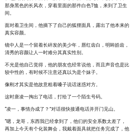
那身黑色的长风衣，穿着里面的那件白色T恤，来到了卫生
间。
面对着卫生间，他摘下了自己的狐狸面具，露出了他本来的
真实容颜。
镜中人是一个留着长碎发的美少年，唇红齿白，明眸皓齿，
清秀的容颜让人一时难分其真实性别。
不光是他自己觉得，他的朋友也经常说他，而且声音也是比
较中性的，有时候不注意还真以为是个妹子。
像刚才其实是他故意粗着嗓子说话迷惑对方。
这时唐凌一掏出了电话，打给了一个陌生号码。
“凌一，事情办成了？”对话很快接通电话并开门见山。
“嗯，龙哥，东西我已经拿到了，他们的安全系数太差了，
再加上今天有个化装舞会，我戴着面具就把任务完成了，他