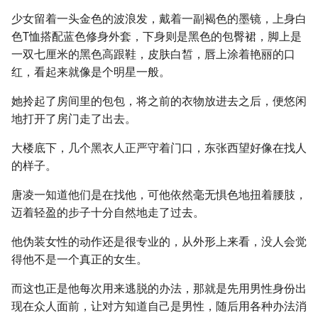
少女留着一头金色的波浪发，戴着一副褐色的墨镜，上身白
色T恤搭配蓝色修身外套，下身则是黑色的包臀裙，脚上是
一双七厘米的黑色高跟鞋，皮肤白皙，唇上涂着艳丽的口
红，看起来就像是个明星一般。
她拎起了房间里的包包，将之前的衣物放进去之后，便悠闲
地打开了房门走了出去。
大楼底下，几个黑衣人正严守着门口，东张西望好像在找人
的样子。
唐凌一知道他们是在找他，可他依然毫无惧色地扭着腰肢，
迈着轻盈的步子十分自然地走了过去。
他伪装女性的动作还是很专业的，从外形上来看，没人会觉
得他不是一个真正的女生。
而这也正是他每次用来逃脱的办法，那就是先用男性身份出
现在众人面前，让对方知道自己是男性，随后用各种办法消