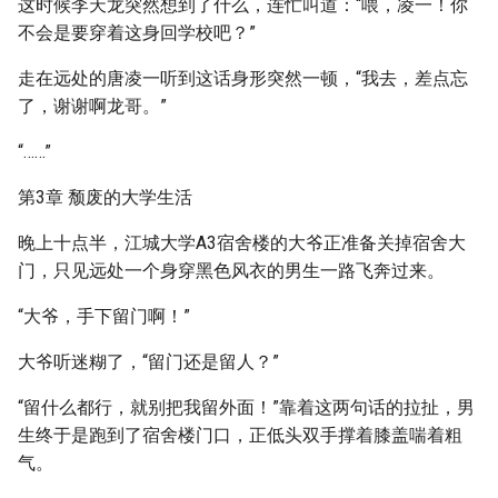
这时候李天龙突然想到了什么，连忙叫道：“喂，凌一！你
不会是要穿着这身回学校吧？”
走在远处的唐凌一听到这话身形突然一顿，“我去，差点忘
了，谢谢啊龙哥。”
“……”
第3章 颓废的大学生活
晚上十点半，江城大学A3宿舍楼的大爷正准备关掉宿舍大
门，只见远处一个身穿黑色风衣的男生一路飞奔过来。
“大爷，手下留门啊！”
大爷听迷糊了，“留门还是留人？”
“留什么都行，就别把我留外面！”靠着这两句话的拉扯，男
生终于是跑到了宿舍楼门口，正低头双手撑着膝盖喘着粗
气。