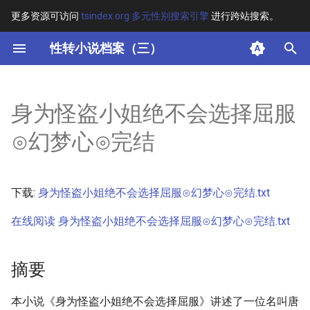
更多资源可访问
tsindex.org 多元性别搜索引擎
进行跨站搜索。
键
性转小说档案（三）
入
摘要
以
身为怪盗小姐绝不会选择屈服
开
其他信息
⊙幻梦心⊙完结
始
正文
搜
下载:
身为怪盗小姐绝不会选择屈服⊙幻梦心⊙完结.txt
索
在线阅读 身为怪盗小姐绝不会选择屈服⊙幻梦心⊙完结.txt
摘要
本小说《身为怪盗小姐绝不会选择屈服》讲述了一位名叫唐