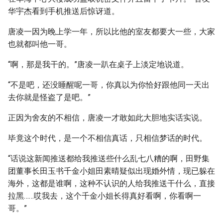
华宇杰看到手机推送后惊讶道。
唐凌一因为晚上学一年，所以比他的室友都要大一些，大家
也就都叫他一哥。
“啊，那是我干的。”唐凌一趴在桌子上淡定地说道。
“不是吧，还没睡醒呢一哥，你真以为你恰好跟他同一天出
去你就是怪盗了是吧。”
正因为舍友的不相信，唐凌一才敢如此大胆地实话实说。
毕竟这个时代，是一个不相信真话，只相信梦话的时代。
“话说这新闻推送都给我推送些什么乱七八糟的啊，田野集
团董事长田玉书千金小姐田素晴疑似出现婚外情，现已躲在
海外，这都是谁啊，这种不认识的人给我推送干什么，直接
拉黑……哎我去，这个千金小姐长得真好看啊，你看啊一
哥。”