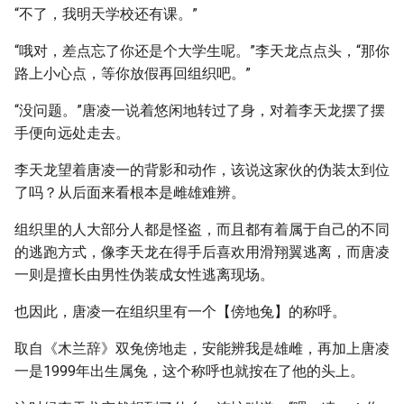
“不了，我明天学校还有课。”
“哦对，差点忘了你还是个大学生呢。”李天龙点点头，“那你
路上小心点，等你放假再回组织吧。”
“没问题。”唐凌一说着悠闲地转过了身，对着李天龙摆了摆
手便向远处走去。
李天龙望着唐凌一的背影和动作，该说这家伙的伪装太到位
了吗？从后面来看根本是雌雄难辨。
组织里的人大部分人都是怪盗，而且都有着属于自己的不同
的逃跑方式，像李天龙在得手后喜欢用滑翔翼逃离，而唐凌
一则是擅长由男性伪装成女性逃离现场。
也因此，唐凌一在组织里有一个【傍地兔】的称呼。
取自《木兰辞》双兔傍地走，安能辨我是雄雌，再加上唐凌
一是1999年出生属兔，这个称呼也就按在了他的头上。