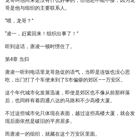
龙哥叫他向来是没有什么好事的，但他还不能不接，因为龙
哥是他与组织的主要联系人。
“喂，龙哥？”
“凌一，赶紧回来！组织出事了！”
听到这话，唐凌一顿时愣住了。
第4章 当归
唐凌一听到电话里龙哥急促的语气，当即是连饭也没心思
吃，出门打了个车便来到了S市偏僻的郊区——万安区。
这个年代城市化发展迅速，即使是郊区也不像从前那样落
后，也同样有着四通八达的马路和不少高楼大厦。
不过这些城市化只体现在表面，越过这些高楼大厦，就会发
现后面依然是破旧的平房居多。
而唐凌一的组织，就藏在这个万安区里面。