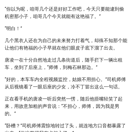
“你以为呢，咱哥几个还是好好工作吧，今天只要能逮到偷
机密那小子，咱哥几个今天就能有这艳福了。”
“明白！”
几个黑衣人还在为自己的未来努力打着气，却殊不知那个能
让他们有艳福的小子早就在他们眼皮子底下溜了出去。
唐凌一在十分自然地走过几条街道后，随手拦下一辆出租
车，坐到了后座上，“师傅，到梅石林那边。”
“好的，本车车内全程视频监控，姑娘不用担心。”司机师傅
从后视镜看了一眼后座的少女，冷不丁冒出这么一句话。
正在看手机的唐凌一听后突然一愣，随后他捂嘴轻笑了起
来，用故意加粗的声音说：“不担心，师傅，因为我是男
的。”
“卧槽？”司机师傅震惊地转过了头，就连地方口音都暴露了