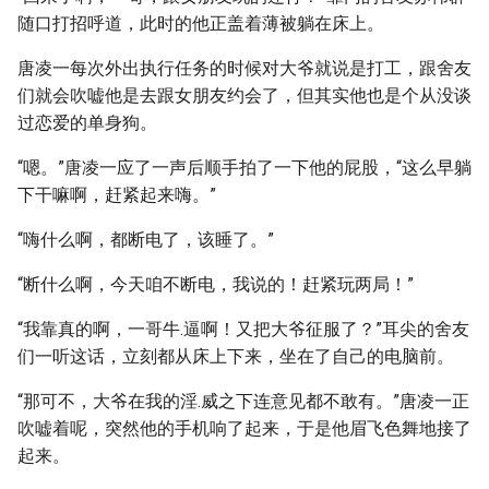
随口打招呼道，此时的他正盖着薄被躺在床上。
唐凌一每次外出执行任务的时候对大爷就说是打工，跟舍友
们就会吹嘘他是去跟女朋友约会了，但其实他也是个从没谈
过恋爱的单身狗。
“嗯。”唐凌一应了一声后顺手拍了一下他的屁股，“这么早躺
下干嘛啊，赶紧起来嗨。”
“嗨什么啊，都断电了，该睡了。”
“断什么啊，今天咱不断电，我说的！赶紧玩两局！”
“我靠真的啊，一哥牛.逼啊！又把大爷征服了？”耳尖的舍友
们一听这话，立刻都从床上下来，坐在了自己的电脑前。
“那可不，大爷在我的淫.威之下连意见都不敢有。”唐凌一正
吹嘘着呢，突然他的手机响了起来，于是他眉飞色舞地接了
起来。