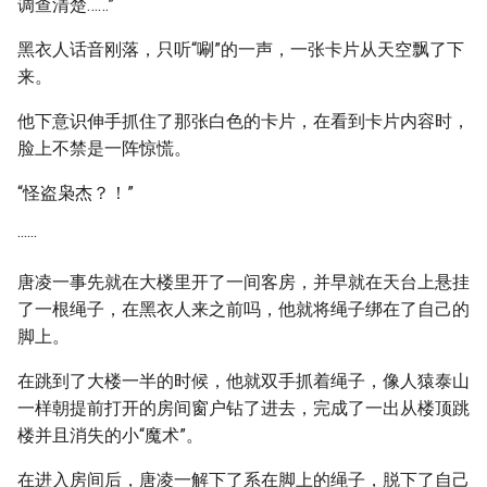
调查清楚……”
黑衣人话音刚落，只听“唰”的一声，一张卡片从天空飘了下
来。
他下意识伸手抓住了那张白色的卡片，在看到卡片内容时，
脸上不禁是一阵惊慌。
“怪盗枭杰？！”
······
唐凌一事先就在大楼里开了一间客房，并早就在天台上悬挂
了一根绳子，在黑衣人来之前吗，他就将绳子绑在了自己的
脚上。
在跳到了大楼一半的时候，他就双手抓着绳子，像人猿泰山
一样朝提前打开的房间窗户钻了进去，完成了一出从楼顶跳
楼并且消失的小“魔术”。
在进入房间后，唐凌一解下了系在脚上的绳子，脱下了自己