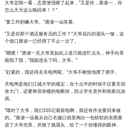
大爷定睛一看，态度便强硬了起来，“又是你，唐凌一，你
怎么天天这么晚回来！？”
“要工作的嘛大爷。”唐凌一讪笑着。
“又是你那个酒店服务员的工作？”大爷花白的眉头一皱，这
个借口唐凌一已经用了不止一次了。
“嗯嗯！”唐凌一见大爷竟如此上道只能连忙点头，伸手向里
面指了指，“我能进去了吗，大爷。”
“赶紧的，我还得去关电闸呢。”大爷不耐烦地摆了摆手。
关电闸是他们江城大学的规定，在十点半的时候不仅要关宿
舍大门，还要将宿舍楼的电断掉，防止学生意外和熬夜玩游
戏。
“哦对了大爷，我们203记着留电啊，我还有作业要回来做
的。”唐凌一说着从自己衣服口袋里掏出一包软软的东西塞
进了大爷兜里，并挑了挑眉头，给了一个你懂得的眼神。