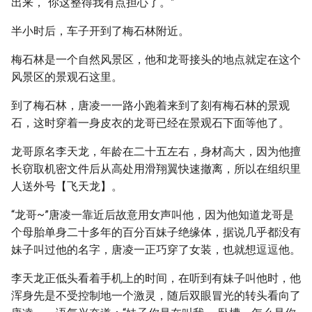
出来，“你这整得我有点担心了。”
半小时后，车子开到了梅石林附近。
梅石林是一个自然风景区，他和龙哥接头的地点就定在这个
风景区的景观石这里。
到了梅石林，唐凌一一路小跑着来到了刻有梅石林的景观
石，这时穿着一身皮衣的龙哥已经在景观石下面等他了。
龙哥原名李天龙，年龄在二十五左右，身材高大，因为他擅
长窃取机密文件后从高处用滑翔翼快速撤离，所以在组织里
人送外号【飞天龙】。
“龙哥~”唐凌一靠近后故意用女声叫他，因为他知道龙哥是
个母胎单身二十多年的百分百妹子绝缘体，据说几乎都没有
妹子叫过他的名字，唐凌一正巧穿了女装，也就想逗逗他。
李天龙正低头看着手机上的时间，在听到有妹子叫他时，他
浑身先是不受控制地一个激灵，随后双眼冒光的转头看向了