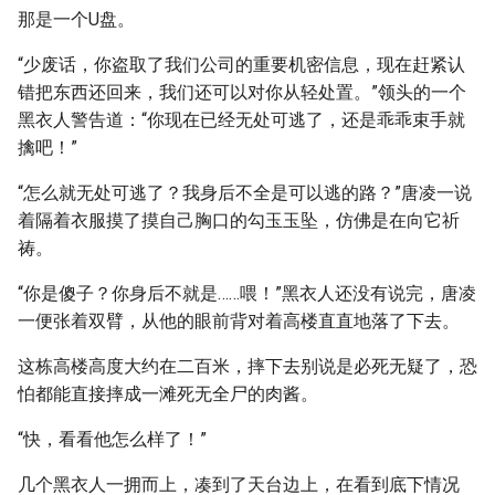
那是一个U盘。
“少废话，你盗取了我们公司的重要机密信息，现在赶紧认
错把东西还回来，我们还可以对你从轻处置。”领头的一个
黑衣人警告道：“你现在已经无处可逃了，还是乖乖束手就
擒吧！”
“怎么就无处可逃了？我身后不全是可以逃的路？”唐凌一说
着隔着衣服摸了摸自己胸口的勾玉玉坠，仿佛是在向它祈
祷。
“你是傻子？你身后不就是……喂！”黑衣人还没有说完，唐凌
一便张着双臂，从他的眼前背对着高楼直直地落了下去。
这栋高楼高度大约在二百米，摔下去别说是必死无疑了，恐
怕都能直接摔成一滩死无全尸的肉酱。
“快，看看他怎么样了！”
几个黑衣人一拥而上，凑到了天台边上，在看到底下情况