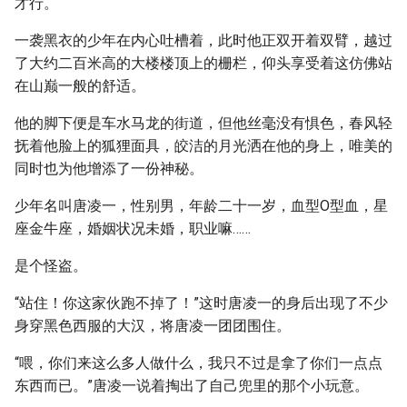
才行。
一袭黑衣的少年在内心吐槽着，此时他正双开着双臂，越过
了大约二百米高的大楼楼顶上的栅栏，仰头享受着这仿佛站
在山巅一般的舒适。
他的脚下便是车水马龙的街道，但他丝毫没有惧色，春风轻
抚着他脸上的狐狸面具，皎洁的月光洒在他的身上，唯美的
同时也为他增添了一份神秘。
少年名叫唐凌一，性别男，年龄二十一岁，血型O型血，星
座金牛座，婚姻状况未婚，职业嘛……
是个怪盗。
“站住！你这家伙跑不掉了！”这时唐凌一的身后出现了不少
身穿黑色西服的大汉，将唐凌一团团围住。
“喂，你们来这么多人做什么，我只不过是拿了你们一点点
东西而已。”唐凌一说着掏出了自己兜里的那个小玩意。