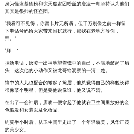
身为怪盗基德粉和惊天魔盗团粉丝的唐凌一却坚持认为他们
其实是很帅的怪盗团。
“我看可不见得，你留卡片无所谓，但千万别像之前一样留
下电话号码给大家带来困扰就行，那我在老地方等你，
拜。”
“拜……”
挂断电话，唐凌一出神地望着镜中的自己，不满地皱起了眉
头，这次他的小动作又被龙哥给洞察的一清二楚。
镜中的人儿也配合的皱起了黛眉，他总觉得自己的样貌长得
很像某个明星，但是要他说像谁，他又说不清。
在出了一会神后，唐凌一便拿起了他就在卫生间里放好的金
色假发和女装以及化妆品。
约莫半小时后，从卫生间里走出了一个年轻貌美，风华正茂
的美少女。