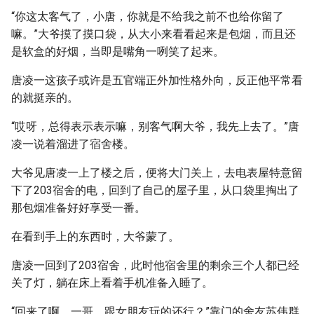
“你这太客气了，小唐，你就是不给我之前不也给你留了
嘛。”大爷摸了摸口袋，从大小来看看起来是包烟，而且还
是软盒的好烟，当即是嘴角一咧笑了起来。
唐凌一这孩子或许是五官端正外加性格外向，反正他平常看
的就挺亲的。
“哎呀，总得表示表示嘛，别客气啊大爷，我先上去了。”唐
凌一说着溜进了宿舍楼。
大爷见唐凌一上了楼之后，便将大门关上，去电表屋特意留
下了203宿舍的电，回到了自己的屋子里，从口袋里掏出了
那包烟准备好好享受一番。
在看到手上的东西时，大爷蒙了。
唐凌一回到了203宿舍，此时他宿舍里的剩余三个人都已经
关了灯，躺在床上看着手机准备入睡了。
“回来了啊，一哥，跟女朋友玩的还行？”靠门的舍友苏伟群