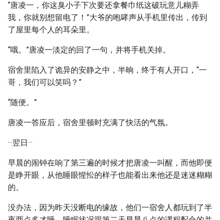
“唐凌一，你这臭小子下次要还拿餐巾纸这破玩意儿糊弄
我，你就别想留电了！”大爷的咆哮声从手机里传出，传到
了屋里每个人的耳朵里。
“哦。”唐凌一淡定的回了一句，并将手机关掉。
宿舍里陷入了诡异的安静之中，半晌，终于有人开口，“一
哥，我们可以笑吗？”
“随便。”
唐凌一答应后，宿舍里顿时充满了快活的气氛。
···翌日···
早晨的闹钟在响了第三遍的时候才把唐凌一叫醒，而他即便
是睁开眼，从他睡眼惺忪的样子也能看出来他还是迷迷糊糊
的。
没办法，因为昨天没断电的缘故，他们一宿舍人都玩到了半
夜两点多才睡，睡眠状况跟第二天早晨八点的课程配合的并