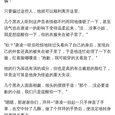
骗！
只要骗过这些人，他就可以顺利离开这里。
几个黑衣人听到这声音表情都不约而同地僵硬了一下，甚至
语气也在唐凌一的影响下变得温柔起来，“没……没事小姐，
我是想提醒你一下，你的衣服夹在裙子里了。”
“欸？”唐凌一听后吃惊地转过头看向了自己的身后，发现自
己的外套还真的被夹在裙子里了，于是他连忙处理了一下衣
服，红着脸嘟囔道：“抱歉，我可能穿的太着急了。”
他的行为虽说有演的成分，但也是真的有点尴尬的脸红了，
毕竟这可算是他身为怪盗的重大失误。
几个黑衣人面面相觑，领头的摆摆手道：“那个……没必要道
歉的小姐，我们只是提醒你一下。”
“嗯嗯，那谢谢你们，拜拜~”唐凌一抬起一只手伸直了手
掌，在空中转了几圈，做了个拜拜的手势后，便淡定地转身