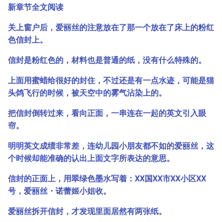
新章节全文阅读
关上窗户后，爱丽丝的注意放在了那一个放在了床上的粉红
色信封上。
信封是粉红色的，材料也是普通的纸，没有什么特殊的。
上面用蜜蜡给很好的封住，不过还是有一点水迹，可能是猫
头鸽飞行的时候，被天空中的雾气沾染上的。
把信封倒转过来，看向正面，一串连在一起的英文引入眼
帘。
明明英文成绩非常差，连幼儿园小朋友都不如的爱丽丝，这
个时候却能准确的认出上面文字所表达的意思。
信封的正面上，用翠绿色墨水写着：XX国XX市XX小区XX
号，爱丽丝・诺蕾姬小姐收。
爱丽丝拆开信封，才发现里面居然有两张纸。