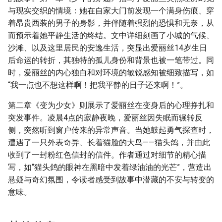
与现实交织的情境：她在自家大门前发现一个满身伤痕、穿
着昂贵西装的男子的身影，并伴随着强烈的恐惧和无奈，从
而预示着她平静生活的终结。文中详细刻画了小城的气候、
沙滩、以及这里居民的安逸生活，突显出爱丽丝14岁生日
后命运的转折，其独特的孤儿身份和背景也被一笔带过。同
时，爱丽丝的内心独白和对环境的敏锐感知被细致描写，如
“我一点也不想这样啊！把我平静的日子还来啊！”。
第二章《变为少女》则展示了爱丽丝在变身后的心理挣扎和
突发事件。凌晨4点的寂静夜晚，爱丽丝因失眠而辗转反
侧，突然听到窗户传来的异常声音。当她鼓起勇气探查时，
遭遇了一只外表奇异、长着猫脸的大鸟——猫头鸽，并由此
收到了一封粉红色信封的信件。作者通过对细节的精心描
写，如“猫头鸽的眼神在黑暗中发着绿油油的光芒”，营造出
悬疑与奇幻氛围，令读者感受到故事中潜藏的不安与转变的
意味。