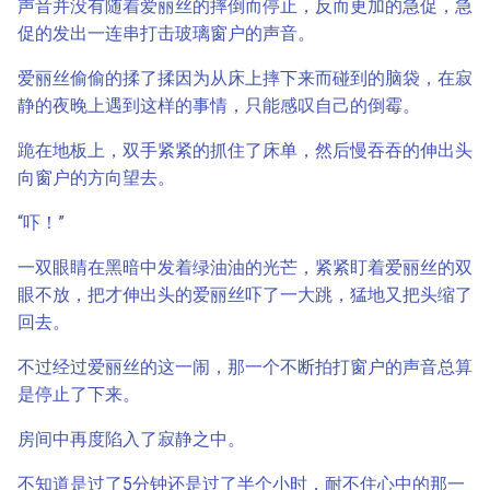
声音并没有随着爱丽丝的摔倒而停止，反而更加的急促，急
促的发出一连串打击玻璃窗户的声音。
爱丽丝偷偷的揉了揉因为从床上摔下来而碰到的脑袋，在寂
静的夜晚上遇到这样的事情，只能感叹自己的倒霉。
跪在地板上，双手紧紧的抓住了床单，然后慢吞吞的伸出头
向窗户的方向望去。
“吓！”
一双眼睛在黑暗中发着绿油油的光芒，紧紧盯着爱丽丝的双
眼不放，把才伸出头的爱丽丝吓了一大跳，猛地又把头缩了
回去。
不过经过爱丽丝的这一闹，那一个不断拍打窗户的声音总算
是停止了下来。
房间中再度陷入了寂静之中。
不知道是过了5分钟还是过了半个小时，耐不住心中的那一