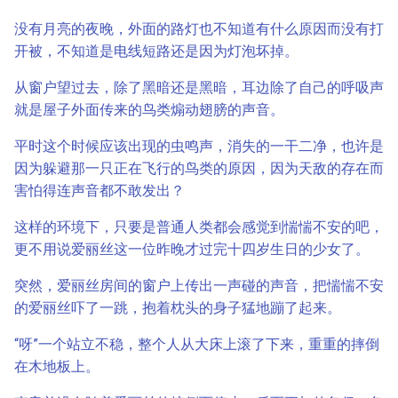
没有月亮的夜晚，外面的路灯也不知道有什么原因而没有打
开被，不知道是电线短路还是因为灯泡坏掉。
从窗户望过去，除了黑暗还是黑暗，耳边除了自己的呼吸声
就是屋子外面传来的鸟类煽动翅膀的声音。
平时这个时候应该出现的虫鸣声，消失的一干二净，也许是
因为躲避那一只正在飞行的鸟类的原因，因为天敌的存在而
害怕得连声音都不敢发出？
这样的环境下，只要是普通人类都会感觉到惴惴不安的吧，
更不用说爱丽丝这一位昨晚才过完十四岁生日的少女了。
突然，爱丽丝房间的窗户上传出一声碰的声音，把惴惴不安
的爱丽丝吓了一跳，抱着枕头的身子猛地蹦了起来。
“呀”一个站立不稳，整个人从大床上滚了下来，重重的摔倒
在木地板上。