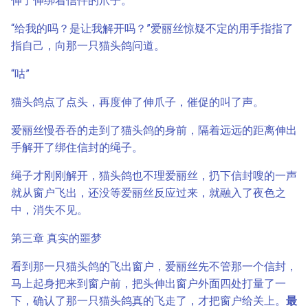
伸了伸绑着信件的爪子。
“给我的吗？是让我解开吗？”爱丽丝惊疑不定的用手指指了
指自己，向那一只猫头鸽问道。
“咕”
猫头鸽点了点头，再度伸了伸爪子，催促的叫了声。
爱丽丝慢吞吞的走到了猫头鸽的身前，隔着远远的距离伸出
手解开了绑住信封的绳子。
绳子才刚刚解开，猫头鸽也不理爱丽丝，扔下信封嗖的一声
就从窗户飞出，还没等爱丽丝反应过来，就融入了夜色之
中，消失不见。
第三章 真实的噩梦
看到那一只猫头鸽的飞出窗户，爱丽丝先不管那一个信封，
马上起身把来到窗户前，把头伸出窗户外面四处打量了一
下，确认了那一只猫头鸽真的飞走了，才把窗户给关上。
最