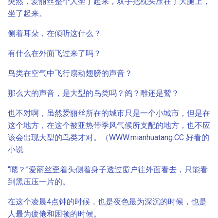
突然，爱丽丝整个人坐了起来，双手把枕头压在了大腿上，
坐了起来。
侧着耳朵，在倾听这什么？
有什么在外面飞过来了吗？
鸟类在空气中飞行扇动翅膀的声音？
那么大的声音，是大型的鸟类吗？鸽？雕还是鹫？
也不对啊，虽然爱丽丝所在的城市只是一个小城市，但是在
这个地方，在这个被亚热带季风气候所支配的地方，也不应
该会出现大型的鸟类才对。（WWW.mianhuatang.CC 好看的
小说
“嗯？”爱丽丝歪着头侧着身子透过窗户往外面看去，只能看
到黑压压一片的。
在这个凌晨4点钟的时候，也是夜色最为深沉的时候，也是
人最为疲倦和困顿的时候。