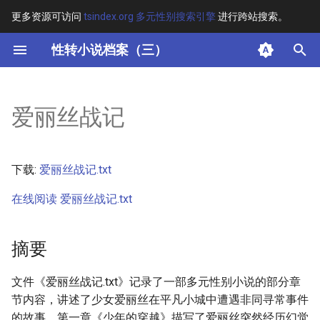
更多资源可访问
tsindex.org 多元性别搜索引擎
进行跨站搜索。
键
性转小说档案（三）
入
摘要
以
爱丽丝战记
开
其他信息
始
正文
下载:
爱丽丝战记.txt
搜
在线阅读 爱丽丝战记.txt
索
摘要
文件《爱丽丝战记.txt》记录了一部多元性别小说的部分章
节内容，讲述了少女爱丽丝在平凡小城中遭遇非同寻常事件
的故事。第一章《少年的穿越》描写了爱丽丝突然经历幻觉