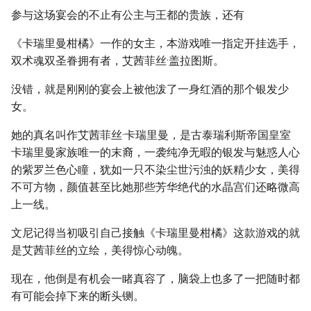
参与这场宴会的不止有公主与王都的贵族，还有
《卡瑞里曼柑橘》一作的女主，本游戏唯一指定开挂选手，
双术魂双圣眷拥有者，艾茜菲丝·盖拉图斯。
没错，就是刚刚的宴会上被他泼了一身红酒的那个银发少
女。
她的真名叫作艾茜菲丝·卡瑞里曼，是古泰瑞利斯帝国皇室
卡瑞里曼家族唯一的末裔，一袭纯净无暇的银发与魅惑人心
的紫罗兰色心瞳，犹如一只不染尘世污浊的妖精少女，美得
不可方物，颜值甚至比她那些芳华绝代的水晶宫们还略微高
上一线。
文尼记得当初吸引自己接触《卡瑞里曼柑橘》这款游戏的就
是艾茜菲丝的立绘，美得惊心动魄。
现在，他倒是有机会一睹真容了，脑袋上也多了一把随时都
有可能会掉下来的断头铡。