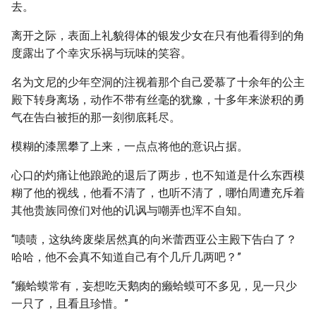
去。
离开之际，表面上礼貌得体的银发少女在只有他看得到的角
度露出了个幸灾乐祸与玩味的笑容。
名为文尼的少年空洞的注视着那个自己爱慕了十余年的公主
殿下转身离场，动作不带有丝毫的犹豫，十多年来淤积的勇
气在告白被拒的那一刻彻底耗尽。
模糊的漆黑攀了上来，一点点将他的意识占据。
心口的灼痛让他踉跄的退后了两步，也不知道是什么东西模
糊了他的视线，他看不清了，也听不清了，哪怕周遭充斥着
其他贵族同僚们对他的讥讽与嘲弄也浑不自知。
“啧啧，这纨绔废柴居然真的向米蕾西亚公主殿下告白了？
哈哈，他不会真不知道自己有个几斤几两吧？”
“癞蛤蟆常有，妄想吃天鹅肉的癞蛤蟆可不多见，见一只少
一只了，且看且珍惜。”