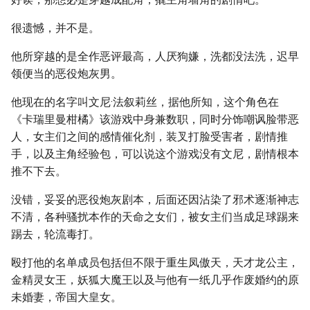
很遗憾，并不是。
他所穿越的是全作恶评最高，人厌狗嫌，洗都没法洗，迟早
领便当的恶役炮灰男。
他现在的名字叫文尼·法叙莉丝，据他所知，这个角色在
《卡瑞里曼柑橘》该游戏中身兼数职，同时分饰嘲讽脸带恶
人，女主们之间的感情催化剂，装叉打脸受害者，剧情推
手，以及主角经验包，可以说这个游戏没有文尼，剧情根本
推不下去。
没错，妥妥的恶役炮灰剧本，后面还因沾染了邪术逐渐神志
不清，各种骚扰本作的天命之女们，被女主们当成足球踢来
踢去，轮流毒打。
殴打他的名单成员包括但不限于重生凤傲天，天才龙公主，
金精灵女王，妖狐大魔王以及与他有一纸几乎作废婚约的原
未婚妻，帝国大皇女。