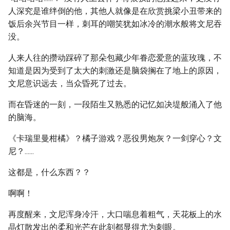
人深究是谁绊倒的他，其他人就像是在欣赏挑梁小丑带来的
饭后余兴节目一样，刺耳的嘲笑犹如冰冷的潮水般将文尼吞
没。
人来人往的攒动踩碎了那朵包藏少年眷恋爱意的蓝玫瑰，不
知道是因为受到了太大的刺激还是脑袋搁在了地上的原因，
文尼意识远去，当众昏死了过去。
而在昏迷的一刻，一段陌生又熟悉的记忆如决堤般涌入了他
的脑海。
《卡瑞里曼柑橘》？橘子游戏？恶役男炮灰？一剑穿心？文
尼？......
这都是，什么东西？？
啊啊！
再度醒来，文尼浑身冷汗，大口喘息着粗气，天花板上的水
晶灯散发出的柔和光芒在此刻都显得尤为刺眼。