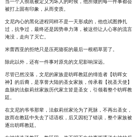
当一个人彻底被定义为坏人的时候，他所做的每一件事都会
被打上固有印象，从而变质。
文尼内心的黑化进程同样不是一天形成的，他也试图挣扎
过，抗争过，最终还是因势单力薄，被这些让人心寒的流言
淹没，走向了灭亡。
米蕾西亚的拒绝只是压死骆驼的最后一根稻草罢了。
除此以外，还有一件事对原先的文尼影响深远。
尽管已然没落，文尼的家族是昉晖教廷的缔造者【昉晖女
神】的后裔，是享誉大陆的圣女家族，传承着【祝圣天使】
血脉的法叙莉丝家族历代家主皆是圣女，引领着整个昉晖教
廷。
在文尼的爷爷那辈，法叙莉丝家沦为了死脉，不再出圣女，
故而在教廷中失去了话语权，后又因犯了错误，整个家族被
逐出昉晖教廷。