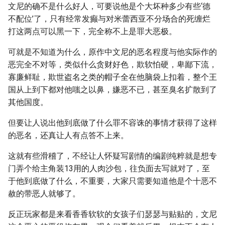
文尼的确不是什么好人，可要说他是个大坏种多少有些‘德
不配位’了，只有经常发癫与对米蕾西亚不分场合的死缠烂
打这两点可以黑一下，完全称不上是罪大恶极。
可就是不知道为什么，原作中文尼的恶名程度与他实际作的
恶完全不对等，类似什么贪财好色，欺软怕硬，卑鄙下流，
寡廉鲜耻，欺世盗名之类的帽子全在他脑袋上扣着，整个王
国从上到下都对他嗤之以鼻，嫌恶不已，甚至臭名扩散到了
其他国度。
但要让人说出他到底做了什么罪不容诛的事情才获得了这样
的恶名，还真让人有点答不上来。
这就有些滑稽了，不经让人怀疑写剧情的编剧纯粹就是想专
门弄个给主角装13用的人肉沙包，往负面去写就对了，至
于他到底做了什么，不重要，大家只需要知道他是个十恶不
赦的带恶人就够了。
反正玩家都是来看香香软软的女孩子们瑟瑟与贴贴的，文尼