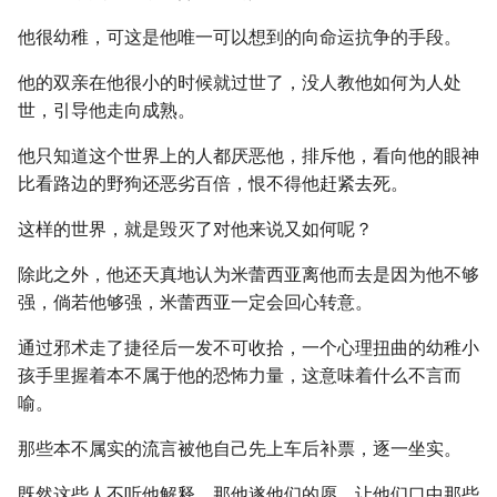
他很幼稚，可这是他唯一可以想到的向命运抗争的手段。
他的双亲在他很小的时候就过世了，没人教他如何为人处
世，引导他走向成熟。
他只知道这个世界上的人都厌恶他，排斥他，看向他的眼神
比看路边的野狗还恶劣百倍，恨不得他赶紧去死。
这样的世界，就是毁灭了对他来说又如何呢？
除此之外，他还天真地认为米蕾西亚离他而去是因为他不够
强，倘若他够强，米蕾西亚一定会回心转意。
通过邪术走了捷径后一发不可收拾，一个心理扭曲的幼稚小
孩手里握着本不属于他的恐怖力量，这意味着什么不言而
喻。
那些本不属实的流言被他自己先上车后补票，逐一坐实。
既然这些人不听他解释，那他遂他们的愿，让他们口中那些