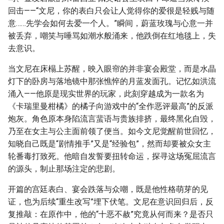
回击——“文尼，你的表白只会让人觉得你的爱很是轻贱与随
意……先学会如何去爱一个人。”瞬间，蔚蓝玫瑰与心意一并
被丢弃，嘲笑与唾骂如潮水般涌来，他跌倒在红地毯上，失
去意识。
当文尼在床榻上苏醒，映入眼帘的并非宴会殿堂，而是水晶
灯下的卧房与落地镜中那张憔悴的月蓝发面孔。记忆如洪流
涌入——他原是现实世界的玩家，此刻穿越成为一款名为
《卡瑞里曼柑橘》的橘子向游戏中的“全作恶评最高”的反派
炮灰。角色原本身陷流言蜚语与贵族排挤，最终黑化自毁，
乃至在女主与公主面前领了便当。如今文尼觉醒前世回忆，
知晓自己既是“剧情推手”又是“经验包”，然而却要被众女主
轮番毒打致死。他暗自发誓要扭转命运，探寻这场冤屈流言
的源头，制止那场注定的悲剧。
开篇的宫廷表白、宴会跌落与众嘲，既是他性格萌芽的见
证，也为后续“重生改写”埋下伏笔。文尼在意识回归后，反
复推敲：在原作中，他的“十恶不赦”究竟从何而来？是否只