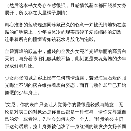
（然后这本书女身存在感很强，且感情线基本都围绕着女身
展开，所以存在大量橘子剧情）
精心准备的蓝玫瑰连同珍藏已久的心意一并被无情地扔在宴
席的红地毯上，少年被冰冷的现实击碎了爱慕编织的幻想，
连带着所有的憧憬皆如镜花水月般化为泡影。
金碧辉煌的殿堂中，盛装的金发少女宛若光鲜华丽的高贵白
天鹅，与身着陈旧礼服其貌不扬，此刻更是失魂落魄的少年
形成鲜明对比。
少女那张倾城之容上没有任何感情流露，若碧海宝石般的眼
光晦涩不明的落在维持着表白姿态，面容与动作却早已开始
僵硬的少年身上。
“文尼，你的表白只会让人觉得你的爱很是轻贱与随意，无
论是对表白的对象还是你自己都是一种侮辱，请你先尊重自
己的爱，或者说，先学会如何去爱一个人。”矜贵的公主扔
下这句话后，拉上身旁被他泼了一身红酒的银发少女扬长而