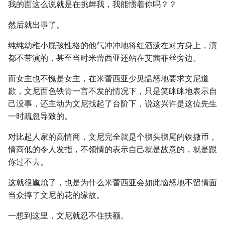
我的面这么说就是在挑衅我，我能惯着你吗？？
然后就出事了。
纯纯幼稚小屁孩性格的他气冲冲地将红酒泼在对方身上，演
都不带演的，甚至当时米蕾西亚还站在艾茜菲丝旁边。
而女主也不愧是女主，在米蕾西亚少见愠怒地要求文尼道
歉，文尼面色铁青一言不发的情况下，只是笑眯眯地表示自
己没事，还主动为文尼找起了台阶下，说这兴许是这位先生
一时疏忽导致的。
对比起人家的高情商，文尼完全就是个彻头彻尾的铁撒币，
情商低的令人发指，不领情的表示自己就是故意的，就是跟
你过不去。
这就很尴尬了，也是为什么米蕾西亚会如此恼怒地不留情面
当众摔了文尼的花的缘故。
一想到这里，文尼就忍不住扶额。