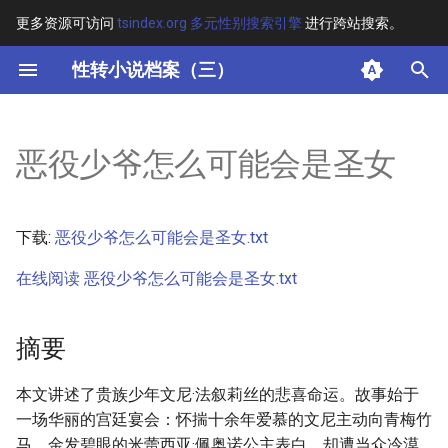
更多资源可访问
tsindex.org 多元性别搜索引擎
进行跨站搜索。
键
性转小说档案（三）
入
摘要
以
恶役少爷怎么可能会是圣女
开
其他信息
始
正文
下载:
恶役少爷怎么可能会是圣女.txt
搜
在线阅读 恶役少爷怎么可能会是圣女.txt
索
摘要
本文讲述了贵族少年文尼·法叙莉丝的悲喜命运。故事始于
一场华丽的宫廷宴会：怀揣十余年爱慕的文尼主动向青梅竹
马、金发碧眼的米蕾西亚·佩奥诺公主表白，却遭当众冷漠