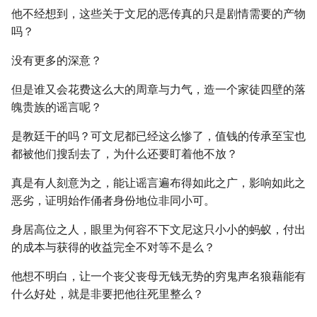
他不经想到，这些关于文尼的恶传真的只是剧情需要的产物
吗？
没有更多的深意？
但是谁又会花费这么大的周章与力气，造一个家徒四壁的落
魄贵族的谣言呢？
是教廷干的吗？可文尼都已经这么惨了，值钱的传承至宝也
都被他们搜刮去了，为什么还要盯着他不放？
真是有人刻意为之，能让谣言遍布得如此之广，影响如此之
恶劣，证明始作俑者身份地位非同小可。
身居高位之人，眼里为何容不下文尼这只小小的蚂蚁，付出
的成本与获得的收益完全不对等不是么？
他想不明白，让一个丧父丧母无钱无势的穷鬼声名狼藉能有
什么好处，就是非要把他往死里整么？