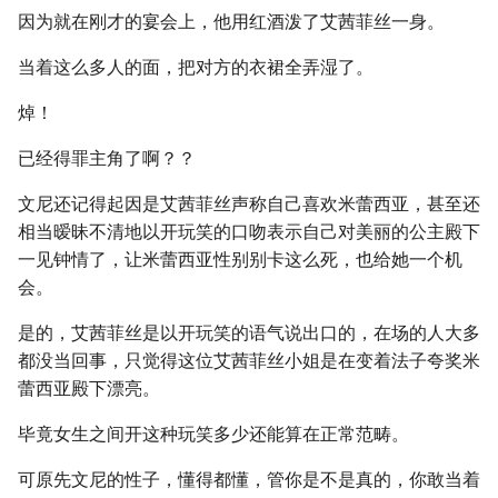
因为就在刚才的宴会上，他用红酒泼了艾茜菲丝一身。
当着这么多人的面，把对方的衣裙全弄湿了。
焯！
已经得罪主角了啊？？
文尼还记得起因是艾茜菲丝声称自己喜欢米蕾西亚，甚至还
相当暧昧不清地以开玩笑的口吻表示自己对美丽的公主殿下
一见钟情了，让米蕾西亚性别别卡这么死，也给她一个机
会。
是的，艾茜菲丝是以开玩笑的语气说出口的，在场的人大多
都没当回事，只觉得这位艾茜菲丝小姐是在变着法子夸奖米
蕾西亚殿下漂亮。
毕竟女生之间开这种玩笑多少还能算在正常范畴。
可原先文尼的性子，懂得都懂，管你是不是真的，你敢当着