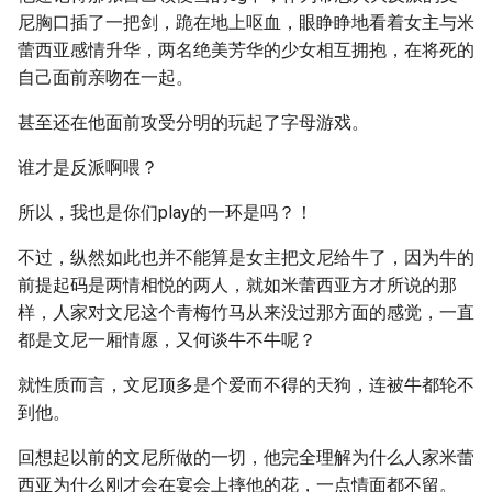
尼胸口插了一把剑，跪在地上呕血，眼睁睁地看着女主与米
蕾西亚感情升华，两名绝美芳华的少女相互拥抱，在将死的
自己面前亲吻在一起。
甚至还在他面前攻受分明的玩起了字母游戏。
谁才是反派啊喂？
所以，我也是你们play的一环是吗？！
不过，纵然如此也并不能算是女主把文尼给牛了，因为牛的
前提起码是两情相悦的两人，就如米蕾西亚方才所说的那
样，人家对文尼这个青梅竹马从来没过那方面的感觉，一直
都是文尼一厢情愿，又何谈牛不牛呢？
就性质而言，文尼顶多是个爱而不得的天狗，连被牛都轮不
到他。
回想起以前的文尼所做的一切，他完全理解为什么人家米蕾
西亚为什么刚才会在宴会上摔他的花，一点情面都不留。