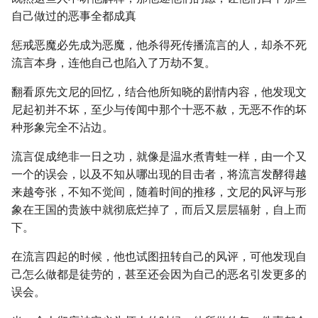
自己做过的恶事全都成真
惩戒恶魔必先成为恶魔，他杀得死传播流言的人，却杀不死
流言本身，连他自己也陷入了万劫不复。
翻看原先文尼的回忆，结合他所知晓的剧情内容，他发现文
尼起初并不坏，至少与传闻中那个十恶不赦，无恶不作的坏
种形象完全不沾边。
流言促成绝非一日之功，就像是温水煮青蛙一样，由一个又
一个的误会，以及不知从哪出现的目击者，将流言发酵得越
来越夸张，不知不觉间，随着时间的推移，文尼的风评与形
象在王国的贵族中就彻底烂掉了，而后又层层辐射，自上而
下。
在流言四起的时候，他也试图扭转自己的风评，可他发现自
己怎么做都是徒劳的，甚至还会因为自己的恶名引发更多的
误会。