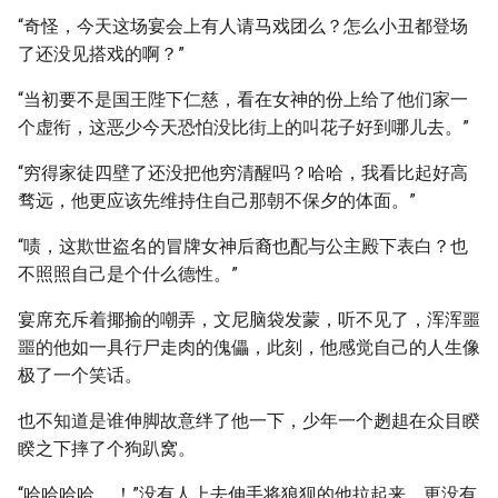
“奇怪，今天这场宴会上有人请马戏团么？怎么小丑都登场
了还没见搭戏的啊？”
“当初要不是国王陛下仁慈，看在女神的份上给了他们家一
个虚衔，这恶少今天恐怕没比街上的叫花子好到哪儿去。”
“穷得家徒四壁了还没把他穷清醒吗？哈哈，我看比起好高
骛远，他更应该先维持住自己那朝不保夕的体面。”
“啧，这欺世盗名的冒牌女神后裔也配与公主殿下表白？也
不照照自己是个什么德性。”
宴席充斥着揶揄的嘲弄，文尼脑袋发蒙，听不见了，浑浑噩
噩的他如一具行尸走肉的傀儡，此刻，他感觉自己的人生像
极了一个笑话。
也不知道是谁伸脚故意绊了他一下，少年一个趔趄在众目睽
睽之下摔了个狗趴窝。
“哈哈哈哈......！”没有人上去伸手将狼狈的他拉起来，更没有