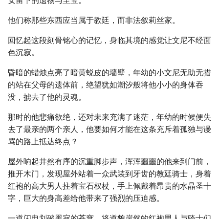
女留下的遗物与至宝。
他们称那些东西应当属于教廷，而非法叙莉丝家。
回忆起这段刻骨铭心的记忆，身临其境的感觉让文尼不经面
色沉寂。
昏暗的蜡烛点亮了暗黄蜕皮的墙壁，年幼的小文尼无助无措
的站在父母的遗体前，绝望犹如潮汐般将他小小的身体吞
没，掳去了他的灵魂。
那时的他悲痛欲绝，还对未来充满了迷茫，年幼的时候便失
去了最亲的两个亲人，他要如何才能在这条充斥着孤独与谩
骂的路上抵达终点？
屋外响起井然有序的沉重脚步声，浑浑噩噩的他来到门前，
推开木门，发现屋外站着一众武装到牙齿的教廷骑士，身着
红袍的高大男人拄着宝石权杖，手上佩戴着昂贵的水晶圣十
字，巨大的身高差给他带来了强烈的压迫感。
一道闪电划破黑寂的苍穹，将道貌岸然的红袍男人与骑士们