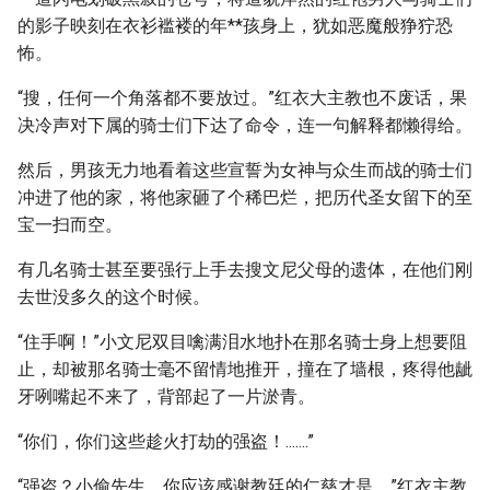
的影子映刻在衣衫褴褛的年**孩身上，犹如恶魔般狰狞恐
怖。
“搜，任何一个角落都不要放过。”红衣大主教也不废话，果
决冷声对下属的骑士们下达了命令，连一句解释都懒得给。
然后，男孩无力地看着这些宣誓为女神与众生而战的骑士们
冲进了他的家，将他家砸了个稀巴烂，把历代圣女留下的至
宝一扫而空。
有几名骑士甚至要强行上手去搜文尼父母的遗体，在他们刚
去世没多久的这个时候。
“住手啊！”小文尼双目噙满泪水地扑在那名骑士身上想要阻
止，却被那名骑士毫不留情地推开，撞在了墙根，疼得他龇
牙咧嘴起不来了，背部起了一片淤青。
“你们，你们这些趁火打劫的强盗！.......”
“强盗？小偷先生，你应该感谢教廷的仁慈才是。”红衣主教