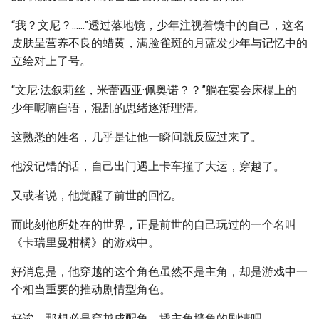
“我？文尼？......”透过落地镜，少年注视着镜中的自己，这名
皮肤呈营养不良的蜡黄，满脸雀斑的月蓝发少年与记忆中的
立绘对上了号。
“文尼·法叙莉丝，米蕾西亚·佩奥诺？？”躺在宴会床榻上的
少年呢喃自语，混乱的思绪逐渐理清。
这熟悉的姓名，几乎是让他一瞬间就反应过来了。
他没记错的话，自己出门遇上卡车撞了大运，穿越了。
又或者说，他觉醒了前世的回忆。
而此刻他所处在的世界，正是前世的自己玩过的一个名叫
《卡瑞里曼柑橘》的游戏中。
好消息是，他穿越的这个角色虽然不是主角，却是游戏中一
个相当重要的推动剧情型角色。
好诶，那想必是穿越成配角，撬主角墙角的剧情吧。