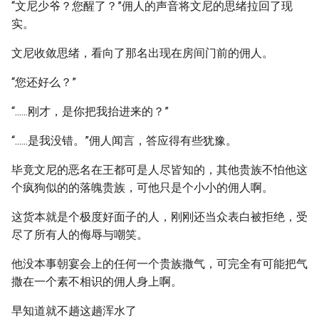
“文尼少爷？您醒了？”佣人的声音将文尼的思绪拉回了现
实。
文尼收敛思绪，看向了那名出现在房间门前的佣人。
“您还好么？”
“......刚才，是你把我抬进来的？”
“......是我没错。”佣人闻言，答应得有些犹豫。
毕竟文尼的恶名在王都可是人尽皆知的，其他贵族不怕他这
个疯狗似的的落魄贵族，可他只是个小小的佣人啊。
这货本就是个极度好面子的人，刚刚还当众表白被拒绝，受
尽了所有人的侮辱与嘲笑。
他没本事朝宴会上的任何一个贵族撒气，可完全有可能把气
撒在一个素不相识的佣人身上啊。
早知道就不趟这趟浑水了