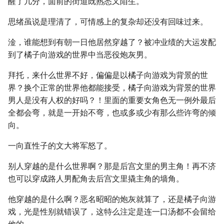
醒了几分，面前的街道既熟悉又陌生。
思绪虽说是理清了，可情感上的复杂却还没有回味过来。
淦，谁能想到有朝一日他居然穿越了？被冲业绩的大运发配
到了橘子向游戏的世界中当恶役炮灰男。
拜托，来什么世界不好，偏偏是以橘子向游戏为背景的世
界？换个正常的世界他都能接受，橘子向游戏为背景的世界
男人是没有人权的好吗？！里面的重要女角色无一例外最后
全都会弯，就是一开始不弯，也或多或少有那么些许弯的倾
向。
一向直性子的文大将军怒了。
别人穿越的是什么世界啊？那是后宫文里的男主角！再不济
也可以穿成路人男配角去后宫文里撬主角的墙角。
他穿越的是什么啊？恶名昭昭的炮灰就算了，还是橘子向游
戏，光是性别就错误了，这特么注定是连一口汤都不会留给