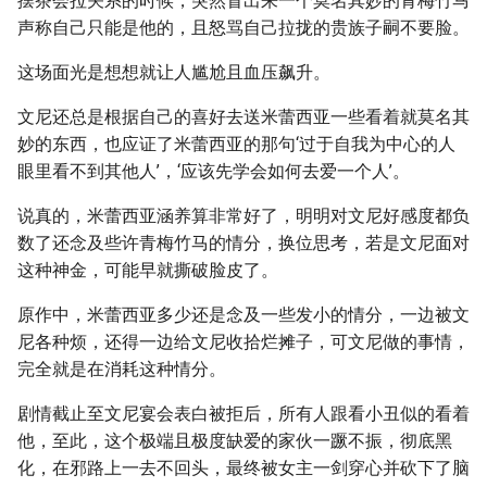
摆茶会拉关系的时候，突然冒出来一个莫名其妙的青梅竹马
声称自己只能是他的，且怒骂自己拉拢的贵族子嗣不要脸。
这场面光是想想就让人尴尬且血压飙升。
文尼还总是根据自己的喜好去送米蕾西亚一些看着就莫名其
妙的东西，也应证了米蕾西亚的那句‘过于自我为中心的人
眼里看不到其他人’，‘应该先学会如何去爱一个人’。
说真的，米蕾西亚涵养算非常好了，明明对文尼好感度都负
数了还念及些许青梅竹马的情分，换位思考，若是文尼面对
这种神金，可能早就撕破脸皮了。
原作中，米蕾西亚多少还是念及一些发小的情分，一边被文
尼各种烦，还得一边给文尼收拾烂摊子，可文尼做的事情，
完全就是在消耗这种情分。
剧情截止至文尼宴会表白被拒后，所有人跟看小丑似的看着
他，至此，这个极端且极度缺爱的家伙一蹶不振，彻底黑
化，在邪路上一去不回头，最终被女主一剑穿心并砍下了脑