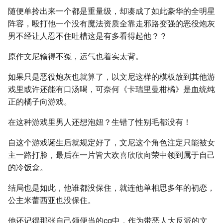
随便单拎出来一个都是重量级，却凑成了如此豪华的全明星
阵容，殴打他一个没有魔法资质全靠走邪路变强的恶役炮灰
男不经让人忍不住吐槽这是有多看得起他？？
原作文尼输得不冤，运气也着实太背。
如果只是恶役炮灰也就算了，以文尼这样的模板放到其他游
戏里或许还能有口汤喝，可奈何《卡瑞里曼柑橘》是血统纯
正的橘子向游戏。
在这种游戏里男人还想泡妞？生错了性别毛都没有！
自这个游戏诞生后就规定好了，文尼这个角色注定只能被女
主一路打脸，最后在一片皆大欢喜欣欣向荣中领到属于自己
的冷饭盒。
结局也是如此，他谁都没保住，就连他单相思多年的初恋，
公主米蕾西亚也没保住。
他还记得那张自己领便当的cg中，作为带恶人大反派的文