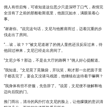
佣人有些后悔，可谁知道这位恶少只是深呼了口气，表情完
全没有了之前的那般歇斯底里，他面沉如水，满眼装着心
事。
“谢谢你。”说完这句话，文尼与他擦肩而过，迈着沉重的步
伐走出了房间。
“......诶，诶？？”被文尼道谢了的佣人显然还没反应过来，待
他回过神来，文尼已经走出房间了。
“文尼少爷？那边，不是去大厅的路啊？”佣人好心提醒道。
“我知道。”文尼晃了晃脑袋，开玩笑，刚才那一出把面子里
子都丢完了，宴会又没请马戏团，他继续在这待着干嘛啊？
“我身体有些不舒服，先告辞了。”说罢，文尼便不做解释地
迈向后院的门。
推门而出，清冷的风扑打在文尼的脸上，让他朦胧的意识清