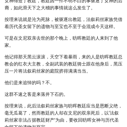
女神缔造了教廷，教廷因一件不明不白的事驱逐了女神的后
裔，如此滑天下之大稽的事情就这么发生了。
按理来说就是沦为死脉，被驱逐出教廷，法叙莉丝家族凭借
着历代圣女留下的遗物与至宝也不至于会混成今天这样。
可是在文尼双亲去世的那个晚上，昉晖教廷的人来到了他
家。
他记得那天黑云滚滚，天空下着暴雨，来的人是昉晖教廷总
教会的红衣大主教，全副武装的教廷骑士跟在他身后，黑压
压一片将法叙莉丝家的庭院挤得满满当当。
他们是来追悼的吗？不。
这群不速之客是来落井下石的。
按理来说，此后法叙莉丝家族与昉晖教廷应当是恩断义绝，
毫无瓜葛了，然而教廷的人却在文尼的双亲死后，以‘法叙
莉丝家非法占据教廷财产’为由，要收回昉晖女神与历代圣