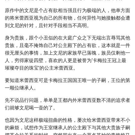
原作中的文尼是个占有欲相当强且行为极端的人，他单方面
的将米蕾西亚视为自己的所有物，任何异性与她接触都会遭
到文尼的针对，且针对手段相当不高明。
身为贵族，跟个小丑似的在大庭广众之下无端出言辱骂其他
贵族，且毫不掩饰自己对公主殿下的占有欲，这本就是一件
很无厘头的事情，加上文尼的家族早已落魄，族员仅剩他一
人，穷得家徒四壁，喜欢的人更是被誉为‘卡梅拉王冠上最
璀璨夺目的珠宝’的公主米蕾西亚。
要知道米蕾西亚可是卡梅拉王国国王唯一的子嗣，王位的第
一顺位继承人。
先不说品行问题，单单是王都内外米蕾西亚数不清的追求者
们就够文尼喝一壶的了。
也因为文尼这样极端扭曲的性格，屡次给米蕾西亚带来不小
的麻烦，试想作为王室继承人的公主殿下与其他大贵族子嗣