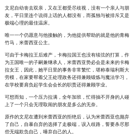
文尼自幼丧去双亲，又在王都受尽歧视，没有一个亲人与朋
友，平日里连个说得上话的人都没有，而孤独与被排斥又是
极端心理的最佳温床。
唯一一个仍愿意与他接触的，为他提供帮助的就是他的青梅
竹马，米蕾西亚公主。
可由于卡梅拉王后难产，卡梅拉国王也没有续弦的打算，作
为王国唯一的子嗣兼继承人，米蕾西亚势必会是未来的卡梅
拉女王，因此，她平日里的事务非常繁忙，堪称泰瑞利斯大
劳模，在家要帮着父王处理政务还得兼顾锻炼与魔法学习，
在学校要肩负起学生会会长的职责还得兼顾学业。
可想而知，一个压力拉满，全年加班，忙得抽不开身的人碰
上了一个只会无理取闹的朋友是多么的无奈。
原作的文尼在遭到米蕾西亚的拒绝后，认为米蕾西亚也抛弃
了自己，自暴自弃的选择了走极端，误入歧路，誓要杀尽那
些无端欺负自己，唾弃自己的人。