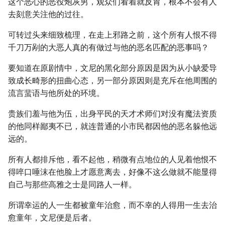
这个恶心的恶役炮灰男，观众们看着就反胃，根本不会有人
去刻意关注他的过往。
可转过头来细致梳理，在走上邪路之前，这个所有人恨不得
千刀万剐的大恶人真的有做过与他的恶名匹配的恶事吗？
要知道在原剧情中，文尼的黑化部分原因是因为从小缺爱导
致成长畸形的扭曲心态，另一部分原因则是充斥在他周围的
流言蜚语与他所处的环境。
贵族们羞与他为伍，出身平民的天才术师们对没有魔法资质
的他同样鄙夷不已，就连普通的小市民都因他的恶名躲他远
远的。
所有人都排斥他，看不起他，稍微有点地位的人见着他恨不
得啐口唾沫在他脸上才愿意离去，好像不这么做就不能显得
自己与那些高雅之士是同路人一样。
所谓幸运的人一生都被童年治愈，而不幸的人得用一生去治
愈童年，文尼便是后者。