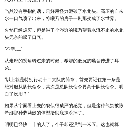
当然没有手指的话，只好用怪力砸破了水龙头。高压的自来
水一口气喷了出来，将曦乃的房子一刹那变成了水世界。
火焰已经熄灭，但是淋了个湿透的曦乃望着水流不止的水龙
头无奈的叹了口气。
“不幸……”
从走廊的拐角转过来的时候，希娜的低沉的嗓音传进了耳
朵。
“以上就是特别行动十二支队的简章，首先要记住第一条是
绝对服从队长命令，其次是总队长命令要高于队长命令。明
白了没用？”
如果从字面看上去的貌似很威严的感觉，但是这种气氛被陈
希娜那种萝莉般的体型给彻底抹杀掉了。
明明已经快二十的人了，个子却还没到一米五。这也就算