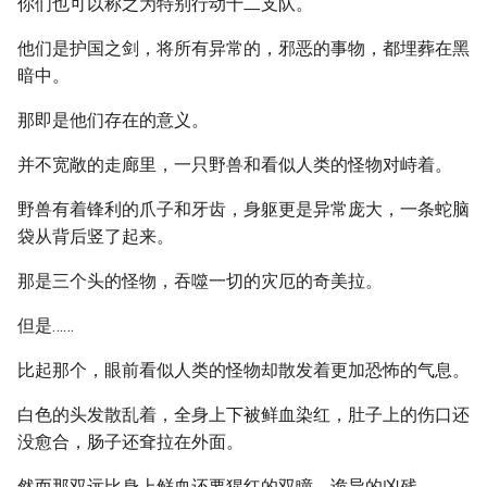
你们也可以称之为特别行动十二支队。
他们是护国之剑，将所有异常的，邪恶的事物，都埋葬在黑
暗中。
那即是他们存在的意义。
并不宽敞的走廊里，一只野兽和看似人类的怪物对峙着。
野兽有着锋利的爪子和牙齿，身躯更是异常庞大，一条蛇脑
袋从背后竖了起来。
那是三个头的怪物，吞噬一切的灾厄的奇美拉。
但是……
比起那个，眼前看似人类的怪物却散发着更加恐怖的气息。
白色的头发散乱着，全身上下被鲜血染红，肚子上的伤口还
没愈合，肠子还耷拉在外面。
然而那双远比身上鲜血还要猩红的双瞳，诡异的凶残。