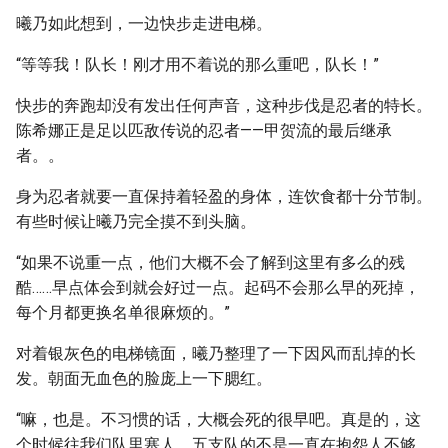
曦乃如此想到，一边快步走进电梯。
“等等我！队长！刚才用不着说的那么重吧，队长！”
快步的奔跑却没有发出任何声音，这种步伐是忍者的特长。
陈希娜正是足以匹敌传说的忍者——甲贺流的最后继承
者。。
身为忍者就要一直保持着轻盈的身体，连饮食都十分节制。
有些时候让曦乃完全摸不到头脑。
“如果不说重一点，他们大概不会了解到这里有多么的残
酷……早点体会到就会好过一点。起码不会那么早的死掉，
每个月都更换名单很麻烦的。”
对着银灰色的电梯镜面，曦乃整理了一下因风而乱掉的长
发。朝面无血色的脸庞上一下腮红。
“嘛，也是。不习惯的话，大概会死的很早吧。真是的，这
个时候往我们队里塞人，五支队的不是一直在抱怨人不够