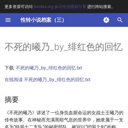
更多资源可访问
tsindex.org 多元性别搜索引擎
进行跨站搜索。
键
性转小说档案（三）
入
摘要
以
不死的曦乃_by_绯红色的回忆
开
其他信息
始
正文
下载:
不死的曦乃_by_绯红色的回忆.txt
搜
在线阅读 不死的曦乃_by_绯红色的回忆.txt
索
摘要
《不死的曦乃》讲述了一位身负血腥命运的女战士王曦乃的
传奇故事。在神秘而充满黑暗气息的世界中，她隶属于一支
名为“特局十二支队”的秘密部队，被冠以“护国之剑”的称