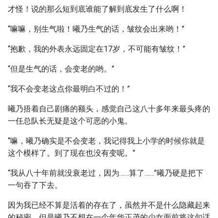
才怪！说的那么短到底谁能了解到底发生了什么啊！
“嘛嘛，别生气啦！曦乃生气的话，皱纹会出来哟！”
“抱歉，我的外表永远固定在17岁，不可能有皱纹！”
“但是生气的话，会变老的哟。”
“我不会变老这点你最明白不过的！”
曦乃捂着自己剧痛的额头，感觉自己这八十多年来最头疼的
一任总队长无疑是这个可恶的小鬼。
“嘛，曦乃确实是不会变老，我记得我上小学的时候你就是
这个模样了。到了现在也没有变呢。”
“我从八十年前就没衰老过，因为……算了……”曦乃硬是把下
一句吞了下去。
因为我已经不算是活着的存在了，虽然并不是什么隐藏起来
的秘密。但是曦乃不想在一个年华正茂的少女面前将这句话