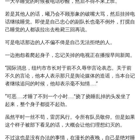
一大早睡觉的时候被电话吵醒，然后不得不来上班。
若是其他人的话，曦乃会不顾形象的破嘴大骂，然后挂掉电
话继续睡觉。即使是自己忠心的副队长也毫不例外，打搅自
己睡觉的人都该拉出去枪毙三回再说。
可是电话那边的人不偏不倚是自己无法拒绝的人。
一边抱怨着爬起身子，忘记关掉的电视正在播报早间新闻。
“国际消息，纽约市市长对于前不久辱华言论表态。关于前
不久的言论，他本人表示那只是舆论媒体的造谣，当本台记
者继续追问的时候，他却表示毫不知情……”
“可恶……才睡了不到一个小时……”挠了挠睡乱掉的头发坐了
起来，整个身子都提不起劲。
虽然平时一丝不苟，雷厉风行。令所有队员敬仰。但是如果
这个样子被部下看见的话，大概会让他们理想幻灭的。
不过这也是没有办法的事情，在漫长的夜晚，自己是绝对睡