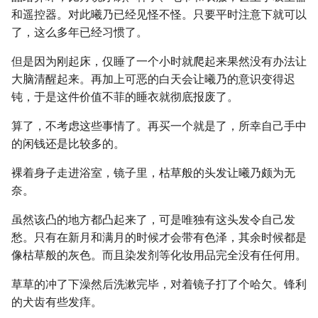
和遥控器。对此曦乃已经见怪不怪。只要平时注意下就可以
了，这么多年已经习惯了。
但是因为刚起床，仅睡了一个小时就爬起来果然没有办法让
大脑清醒起来。再加上可恶的白天会让曦乃的意识变得迟
钝，于是这件价值不菲的睡衣就彻底报废了。
算了，不考虑这些事情了。再买一个就是了，所幸自己手中
的闲钱还是比较多的。
裸着身子走进浴室，镜子里，枯草般的头发让曦乃颇为无
奈。
虽然该凸的地方都凸起来了，可是唯独有这头发令自己发
愁。只有在新月和满月的时候才会带有色泽，其余时候都是
像枯草般的灰色。而且染发剂等化妆用品完全没有任何用。
草草的冲了下澡然后洗漱完毕，对着镜子打了个哈欠。锋利
的犬齿有些发痒。