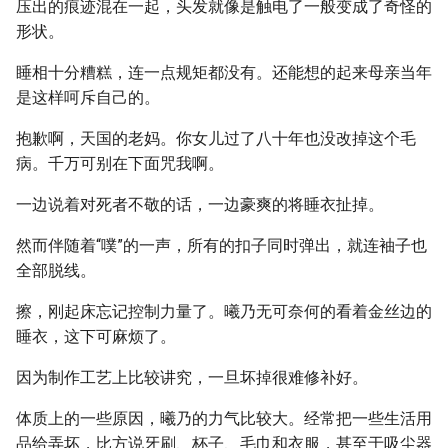
压出的痕迹混在一起，头发就像是触电了一般变成了奇怪的
形状。
睡相十分糟糕，连一点规矩都没有。还能想的起来母亲当年
是这样呵斥自己的。
抱歉啊，天国的老妈。你女儿过了八十年也没改掉这个毛
病。千万可别在下面咒我啊。
一边说着对死者不敬的话，一边豪爽的将睡衣扯掉。
然而伴随着“噗”的一声，所有的扣子同时弹出，就连袖子也
全部脱线。
擦，刚起床忘记控制力量了。曦乃无可奈何的看着金丝边的
睡衣，这下可麻烦了。
因为制作工艺上比较讲究，一旦坏掉很难修补好。
体质上的一些原因，曦乃的力气比较大。经常把一些生活用
品给弄坏，比方说牙刷、杯子、毛巾和衣服，甚至于吸尘器