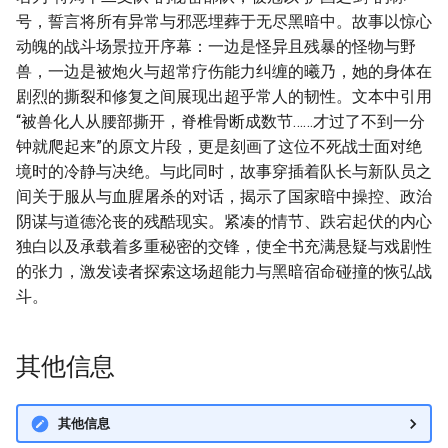
号，誓言将所有异常与邪恶埋葬于无尽黑暗中。故事以惊心
动魄的战斗场景拉开序幕：一边是怪异且残暴的怪物与野
兽，一边是被炮火与超常疗伤能力纠缠的曦乃，她的身体在
剧烈的撕裂和修复之间展现出超乎常人的韧性。文本中引用
“被兽化人从腰部撕开，脊椎骨断成数节……才过了不到一分
钟就爬起来”的原文片段，更是刻画了这位不死战士面对绝
境时的冷静与决绝。与此同时，故事穿插着队长与新队员之
间关于服从与血腥屠杀的对话，揭示了国家暗中操控、政治
阴谋与道德沦丧的残酷现实。紧凑的情节、跌宕起伏的内心
独白以及承载着多重秘密的交锋，使全书充满悬疑与戏剧性
的张力，激发读者探索这场超能力与黑暗宿命碰撞的恢弘战
斗。
其他信息
其他信息