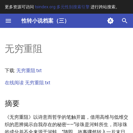
更多资源可访问
tsindex.org 多元性别搜索引擎
进行跨站搜索。
键
性转小说档案（三）
入
摘要
以
无穷重阻
开
其他信息
始
正文
下载:
无穷重阻.txt
搜
在线阅读 无穷重阻.txt
索
摘要
《无穷重阻》以诗意而哲学的笔触开篇，借用高维与低维交
织的思辨揭示自我存在的秘密——“珍珠是河蚌所生，而珍珠
的成分并不全来源于河蚌。”随即，故事骤然转入一片末日