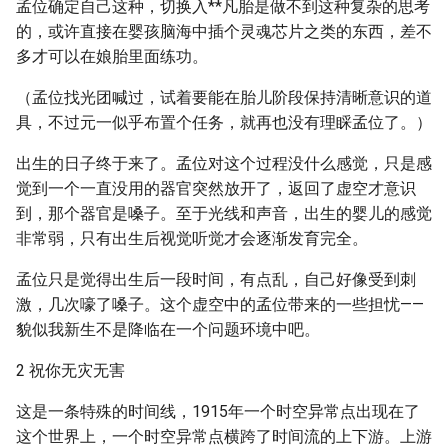
孟位确定自己这种，切换入**凡胎是做不到这种复杂的思考
的，或许直接在婴孩脑海中插个灵魂芯片之类的东西，差不
多才可以在娘胎里面练功。
（孟位找光团喊过，试着要能在胎儿阶段保持清晰意识的道
具，不过元一似乎布置个任务，就再也没有理睬孟位了。）
出生的日子终于来了。孟位对这个过程没什么感觉，只是感
觉到一个一直没用的器官突然放开了，返回了虚空才意识
到，那个器官是嗓子。至于光线和声音，出生的婴儿的感觉
非常弱，只有出生后视觉听觉才会逐渐发育完全。
孟位只是觉得出生后一段时间，有点乱，自己好像受到刺
激，几次嚎了嗓子。这个虚空中的孟位带来的一些担忧——
貌似我新生不是降临在一个问题环境中吧。
2 祝你无灾无害
这是一条特殊的时间线，1915年一个时空异常点出现在了
这个世界上，一个时空异常点横跨了时间流的上下游。上游