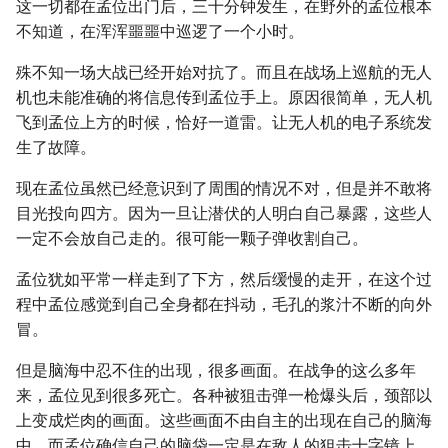
这一切都在孟位出门后，三十分钟发生，在野外的孟位根本
不知道，在浑浑噩噩中巡逻了一个小时。
殊不知一场大战已经开始对抗了。而且在战场上巡航的无人
机也未能准确的将信息传到孟位手上。原因很简单，无人机
飞到孟位上方的时候，恰好一道雷。让无人机的电子系统发
生了故障。
现在孟位虽然已经意识到了周围的情况不对，但是并不敢将
目光投向四方。因为一旦让潜伏的人明白自己暴露，这些人
一定不会放自己走的。很可能一颗子弹收割自己。
孟位犹如平常一样走到了下方，然后缓慢的走开，在这个过
程中孟位感觉到自己全身都在抖动，毛孔的浆汁不断的向外
冒。
但是脑海中忍不住的出现，很多画面。在战争的这么多年
来，孟位见到很多死亡。各种被狙击弹一枪爆头后，颈部以
上变成烂肉的画面。这些画面不由自主的出现在自己的脑海
中。而孟位确信自己的脑袋一定是在敌人的狙击十字镜上。