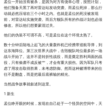
孟位一开始没有被杀，是因为对方有侥幸心理，按照计划，
他们预备天黑了再对雷达站发动突袭。而孟位死掉，那么行
动就必然压缩在三个小时之内。也就是孟位的死没被发现
前，对雷达站实施突袭。而后方舰队所有的作战计划也必须
修改。所以他们想要蒙混过关。
他们的伪装不可谓不高，可是孟位在这个环境太熟了。
数十分钟后陆地上起飞的大量轰炸机已经携带巡航导弹，到
达东海阵位。第三次世界大战中，击毁舰队吨位最多的一场
战斗开始了。这并不是转折性战役，而是奠定胜利局面的战
役，只有偷袭不成反被艹，才会有重大损伤。因为军队只考
虑了用攻击取得胜果，未考虑防御。然而这种赌博带来的往
往不是翻盘，而是把最后底裤输的精光。
当然战争故事就叙述到这里。
1 新生
孟位睁开眼的时候，发现在自己处于一个怪异的空间中，天