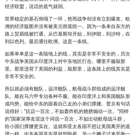
经济联盟，说话的底气就弱。
世界稳定的基石倒塌了一环，然而战争却没有立刻爆发。欧
洲的经济版图并没有被美元彻底统一。因为一条来自东方的
路上贸易线被打通。从巴基斯坦开始，到伊朗，到沙特，在
到以色列。最后通往欧洲。这是一条线。
如果单单是这一条陆地上的线，其实是非常不安全的，历次
中东战争美国从印度洋上对中东地区打击。哪里不服敲那
里。那里违背了美国的利益，敲那里，这条路上的线其实是
非常不安全的。
所以就必须有舰队，远洋舰队，航母战斗群组成的远洋舰
队。能在马六甲专治各种不服。能在印度洋上和美国舰队形
成均势。能给中东的跟着自己走的小弟们撑腰。普京有句话
说得好：“抗议一百次，不如轰炸机的翅膀煽动一次。”同样
的“国家深厚友谊这个词说一百次，不如出动航母战斗群，
给小国们撑腰更实在。这就和亚太各国不想让美国离开的道
理一样，中东各国其实早就想盼着，另一个狮子过来平衡一