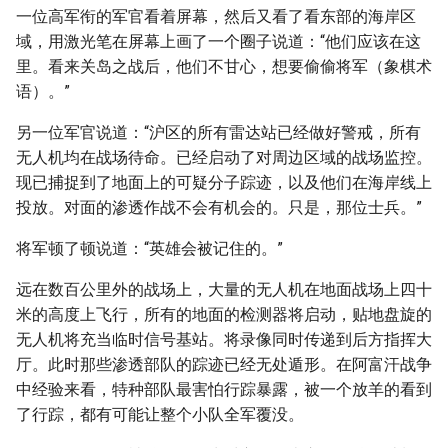
一位高军衔的军官看着屏幕，然后又看了看东部的海岸区
域，用激光笔在屏幕上画了一个圈子说道：“他们应该在这
里。看来关岛之战后，他们不甘心，想要偷偷将军（象棋术
语）。”
另一位军官说道：“沪区的所有雷达站已经做好警戒，所有
无人机均在战场待命。已经启动了对周边区域的战场监控。
现已捕捉到了地面上的可疑分子踪迹，以及他们在海岸线上
投放。对面的渗透作战不会有机会的。只是，那位士兵。”
将军顿了顿说道：“英雄会被记住的。”
远在数百公里外的战场上，大量的无人机在地面战场上四十
米的高度上飞行，所有的地面的检测器将启动，贴地盘旋的
无人机将充当临时信号基站。将录像同时传递到后方指挥大
厅。此时那些渗透部队的踪迹已经无处遁形。在阿富汗战争
中经验来看，特种部队最害怕行踪暴露，被一个放羊的看到
了行踪，都有可能让整个小队全军覆没。