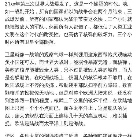
21xx年第三次世界大战爆发了。这是一个操蛋的时代。犹
如一战刚开始，所有的国家都以为战争会在两个月结束，三
战爆发前，所有的国家都认为战争节奏这么快，三个小时就
能摧毁敌人的军队，然而所有人都错了，都低估了人类工业
文明在这个时代的耐受性。也高估了核弹的破坏力。三个小
时内所有卫星全部陨落。
卫星就像一战前的观察气球一样列强用这东西帮炮兵观瞄欺
负小国还可以。而世界大战时，脆弱性暴露无遗，而核弹，
美苏的核弹能摧毁全人类，只不过是摧毁人类的城市，而人
是会躲避的。在欧洲战场上，俄国人的核弹根本不够用，在
欧陆战场上不停的投掷，帮助装甲部队扫平前方障碍，数百
颗核弹的投掷惊天动地，但是对整个欧洲大陆来说，还没有
到达炸毁一切的程度，核武上千公里的破坏半径，在欧陆地
图上只是一个个小点而已。而在太平洋上，这是舰队的决
战，庞大的舰队在海面上连续几十天的高速机动，难以捕
捉。欧陆是陆战而太平洋上则是海战。
沪区，各种大厦的倒塌构成了废墟，各种钢筋犹如麻花一样