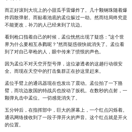
而正好滚到大坑上的小甜瓜手雷爆炸了。几十颗钢珠随着爆
炸四散弹射。而贴着池底的孟位躲过一劫。然而结局终究是
不能更改，补刀的人已经来到了坑边。
看到枪口指着自己的时候，孟位恍然出现了疑惑：“这个世
界为什么要相互杀戮呢？”然而疑惑很快就消失了。孟位看
到了对自己举枪的人，眼中传来了愤恨的声色。
因为孟位不对天空开型号弹，这位渗透者的这趟行动很安
全。而现在天空中的打击集群正在抄这里赶来。
孟位手臂上的通讯器现在也发出了震动。孟位拍了一下胳
臂，而坑边敌国的特战兵也按动了扳机。在数秒的点射，一
颗弹丸击中孟位。一切感觉消失了。
五分钟后，在指挥部中，巨大的屏幕上，一个红点闪烁着。
通讯网络接收到了一段子弹开火的声音。这个红点就是开火
的位置。