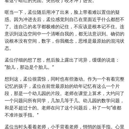
看这个暗红的光团。突然咬了咬牙冲了进去。
哐当一下，孟位随后用冲了出来，脸上带着难以置信的疑
惑。因为冲进去后，孟位感觉到自己在里面近乎什么都想不
了。连自己的名字都极难的记住，不应该是根本记不住。连
意识到这边空间中一个清晰自我的，都无法意识到。确切的
说根本没有空间，数字，你我概念，思维是最原始的混沌状
态。
孟位仔细的想了想，然后脸上露出了诧异，缓缓的说道：
“胎儿，那边是个胎儿。”
想到这，孟位很震惊，同时也有些激动。作为一个有着完整
记忆的孩子，孟位在前世最原始的幼年记忆有这么一个片
段，那是一个幼儿园的片段。老师在课堂上算术，大约问了
一个问题问所有同学，几加几等于几。幼儿园的数学问题，
和是不超过十的。老师在问了这个问题后，补了一句“谁都
不准许扳手指。”
孟位当时头看着老师，小手背着老师，悄悄的扳手指。心里