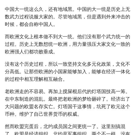
中国大一统这么久，还有地域黑。中国的大一统是历史上无
数武力过程说服大家的。尽管地域黑，但是遇到外来冲击的
时候，都会自称中国人。
而欧洲文化上根本做不到大一统。他们没有那个武力统一的
过程。历史上无数想统一欧洲，用力量强压大家文化一致的
欧洲强人们都功败垂成。
没有这个历史过程，所以一致坚持文化多元化政策，文化不
分高低。让那些欧洲的小国家能够加入，能够在经济一体化
的过程中相互理解相互融合。
老欧洲走的不容易。再加上搅屎棍后代的灯塔国技高一筹。
在中东制造的混乱。最终把老欧洲的梦给砸碎了。经济出了
大问题的欧盟名存实亡。灯塔国干这事情，坑死了欧元这个
币种。维护了自己世界货币的权威。
然而欧盟完蛋后，北约成员国之间更统一了。这里别搞混
了，欧盟是经济组织，北约是军事组织。两个不一样。没有