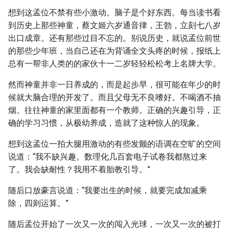
想到这孟位不禁有些小激动。脑子是个好东西。每当读书看
到历史上那些神童，蔡文姬六岁通音律，王勃，立刻七八岁
出口成章。还有那些过目不忘的。别说历史，就说孟位前世
的那些少年班，当自己还在为背诵全文头疼的时候，报纸上
总有一帮非人类的的家伙十一二岁轻轻松松考上名牌大学。
然而神童并非一日养成的，而是起步早，很可能在年少的时
候就大脑合理的开发了。而且父母无不良嗜好。不喝酒不抽
烟。往往神童的家里面都有一个教师。正确的兴趣引导，正
确的学习习惯，从极幼养成，造就了这种惊人的现象。
想到这孟位一拍大腿用激动的有些发颤的语调在空旷的空间
说道：“我不缺兴趣。数理化几百套电子试卷我都熬过来
了。我会缺耐性？我用不着胎教引导。”
随后口放豪言说道：“我要出生的时候，就要完成加减乘
除，四则运算。”
随后孟位开始了一次又一次的闯入光球，一次又一次的被打