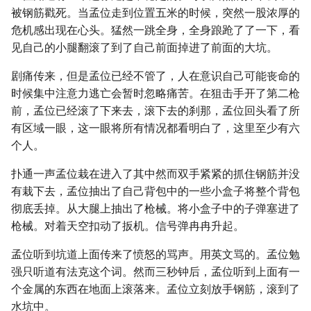
被钢筋戳死。当孟位走到位置五米的时候，突然一股浓厚的
危机感出现在心头。猛然一跳全身，全身踉跄了了一下，看
见自己的小腿翻滚了到了自己前面掉进了前面的大坑。
剧痛传来，但是孟位已经不管了，人在意识自己可能丧命的
时候集中注意力逃亡会暂时忽略痛苦。在狙击手开了第二枪
前，孟位已经滚了下来去，滚下去的刹那，孟位回头看了所
有区域一眼，这一眼将所有情况都看明白了，这里至少有六
个人。
扑通一声孟位栽在进入了其中然而双手紧紧的抓住钢筋并没
有栽下去，孟位抽出了自己背包中的一些小盒子将整个背包
彻底丢掉。从大腿上抽出了枪械。将小盒子中的子弹塞进了
枪械。对着天空扣动了扳机。信号弹冉冉升起。
孟位听到坑道上面传来了愤怒的骂声。用英文骂的。孟位勉
强只听道有法克这个词。然而三秒钟后，孟位听到上面有一
个金属的东西在地面上滚落来。孟位立刻放手钢筋，滚到了
水坑中。