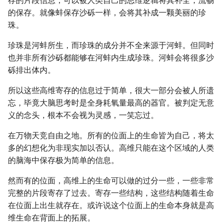
存的片段信息，可以被人类自己的思维逻辑将其补全，流畅
的保存。就像蚌保存沙砾一样，会将其补成一颗美丽的珍
珠。
珍珠是河蚌所生，而珍珠的成分并不全来源于河蚌。但同时
也并非所有沙砾都能够在河蚌内生成珍珠。河蚌会将很多沙
砾排出体内。
所以这些高维寄存的信息过于简单，很大一部分会被人所遗
忘，毕竟大脑思考时是全身耗氧量最高的器官。被判定无意
义的念头，根本不会视为灵感，一笑忘过。
在万物天竞自由之地。所有的位面上的生命皆为自己，将太
多的幻想化为非现实加以否认。高维只能在这个区域的人类
的脑海中保存极为简单的信息。
然而有的位面，高维上的生命可以做的过分一些，一些非常
完整的片段寄存了过去。寄存一些结构，这些结构随着生命
在位面上出生就存在。或许说这个位面上的生命本身就是高
维生命在背面上的拓展。