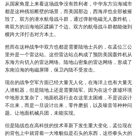
从国家角度上来看这场战争没有胜利者，中华东方沿海城市
都是这种残垣断壁的场景，而美国那边，西海岸也全部被摧
毁了。双方的潜水航母战斗群，通过弹射电磁无人轰炸机，
将双方的沿海地区蹂躏了个边。双方的航母战斗群都能做到
横跨大洋打击对方本土。
然而在这种战争中双方也都是需要陆地士兵的，在孟位三公
里外是一个雷达站。这些雷达站点构成了预防美国轰炸机从
东海方向切入的雷达网络。陆地山密集的雷达网络，形成了
东南沿海的电磁屏障，保卫内陆不受攻击。
现在的战争空军方面已经大量无人化，在海洋上也有大量无
人潜航器，但是陆地上还是需要陆军。因为在这个废墟环境
中地形太复杂了，地面机器行走在这里太困难，不是说设计
不出来，而是一旦设计出来，零件磨损，以及噪音等种种问
题。让地面机械兵团，未能实现。
但是陆战也在高科技的技术革新下发生重大变化，孟位现在
的背包上中就背着一大堆貌似是石头的东西，这些拳头大的