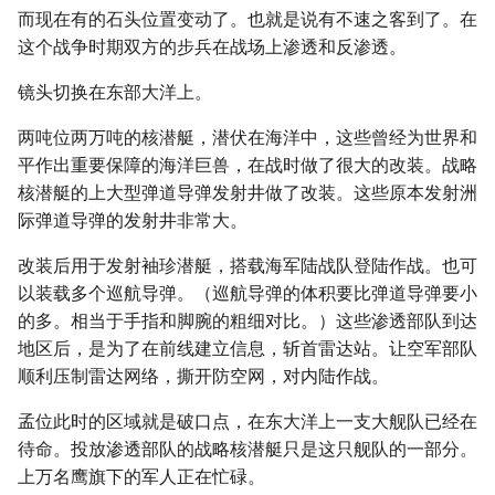
而现在有的石头位置变动了。也就是说有不速之客到了。在
这个战争时期双方的步兵在战场上渗透和反渗透。
镜头切换在东部大洋上。
两吨位两万吨的核潜艇，潜伏在海洋中，这些曾经为世界和
平作出重要保障的海洋巨兽，在战时做了很大的改装。战略
核潜艇的上大型弹道导弹发射井做了改装。这些原本发射洲
际弹道导弹的发射井非常大。
改装后用于发射袖珍潜艇，搭载海军陆战队登陆作战。也可
以装载多个巡航导弹。（巡航导弹的体积要比弹道导弹要小
的多。相当于手指和脚腕的粗细对比。）这些渗透部队到达
地区后，是为了在前线建立信息，斩首雷达站。让空军部队
顺利压制雷达网络，撕开防空网，对内陆作战。
孟位此时的区域就是破口点，在东大洋上一支大舰队已经在
待命。投放渗透部队的战略核潜艇只是这只舰队的一部分。
上万名鹰旗下的军人正在忙碌。