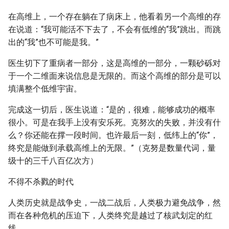
在高维上，一个存在躺在了病床上，他看着另一个高维的存
在说道：“我可能活不下去了，不会有低维的“我”跳出。而跳
出的“我”也不可能是我。”
医生切下了重病者一部分，这是高维的一部分，一颗砂砾对
于一个二维面来说信息是无限的。而这个高维的部分是可以
填满整个低维宇宙。
完成这一切后，医生说道：“是的，很难，能够成功的概率
很小。可是在我手上没有安乐死。克努次的失败，并没有什
么？你还能在撑一段时间。也许最后一刻，低纬上的“你”，
终究是能做到承载高维上的无限。”（克努是数量代词，量
级十的三千八百亿次方）
不得不杀戮的时代
人类历史就是战争史，一战二战后，人类极力避免战争，然
而在各种危机的压迫下，人类终究是越过了核武划定的红
线。