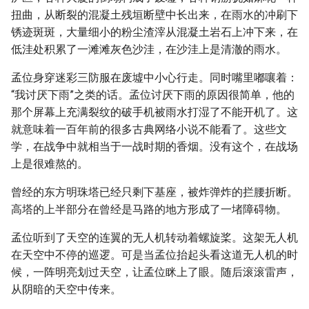
扭曲，从断裂的混凝土残垣断壁中长出来，在雨水的冲刷下
锈迹斑斑，大量细小的粉尘渣滓从混凝土岩石上冲下来，在
低洼处积累了一滩滩灰色沙洼，在沙洼上是清澈的雨水。
孟位身穿迷彩三防服在废墟中小心行走。同时嘴里嘟嚷着：
“我讨厌下雨”之类的话。孟位讨厌下雨的原因很简单，他的
那个屏幕上充满裂纹的破手机被雨水打湿了不能开机了。这
就意味着一百年前的很多古典网络小说不能看了。这些文
学，在战争中就相当于一战时期的香烟。没有这个，在战场
上是很难熬的。
曾经的东方明珠塔已经只剩下基座，被炸弹炸的拦腰折断。
高塔的上半部分在曾经是马路的地方形成了一堵障碍物。
孟位听到了天空的连翼的无人机转动着螺旋桨。这架无人机
在天空中不停的巡逻。可是当孟位抬起头看这道无人机的时
候，一阵明亮划过天空，让孟位眯上了眼。随后滚滚雷声，
从阴暗的天空中传来。