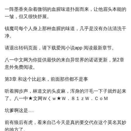
一阵墨香夹杂着微弱的血腥味道扑面而来，让他眉头本能的
一皱，但又很快舒展。
镇魔司每个人身上那种血腥的味道，几乎是没有办法清洗干
净。
请退出转码页面，请下载爱阅小说app 阅读最新章节。
八一中文网为你提供最快的来自异世界的诺诺更新，第2章
意外免费阅读。
第3章 和这个比起来，前面那些都不是事
听着脚步声，林道文的头皮麻，浑身的汗毛一下子就炸起来
了。八一中★文网Ｗくｗ★Ｗ．８１ｚＷ．ＣｏＭ
坑爹啊这是……
前有狼后有虎，看来自己今天是真的要交代在这个莫名其妙
的地方了。