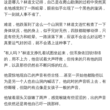
这是哪儿？林道文记得，自己是在爬山勘测的过程中突然莫
名地感觉到了一阵眩晕，眼前似乎出现了一个黑色的漩涡，
下一刻就人事不省了。
难道，他跌落到了这么一个山洞里？林道文连忙检查了一下
身体状况，他的身上，似乎完好无伤，四肢都能够动弹，只
是有些无力和眩晕。一路滚落下来，应该不会这么好运吧？
真要运气好的话，就不会遇上这种事了。
“有人吗？”林道文挣扎着试图坐起来，但浑身依旧软绵绵
的，用不上力，他尝试着大声呼救，但传来的只有他的回
声，以及那些仍然在不断闪烁的红点。
他震惊地现自己的声音有些古怪……甚至一开始他都险些以
为是另一个人也在山洞内喊话了。他此时的声音听上去，有
些嘶哑，但隐约有点像是女孩子一般的声音。
他皱着眉头又咳嗽了两声，感觉喉咙有些涩涩的，出的声音
也依然还是将他自己吓一跳那样。