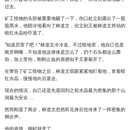
过去。
矿工怪物的头部被重重地砸了一下，伤口处立刻露出了一股
股黑水，他阴冷地看向了林道文，但立刻又被林道文挥动的
暗红水晶给吓退了。
“知道厉害了吧！”林道文冷冷道。不过暗地里，他自己也是
呲牙咧嘴，不知道他这身体是怎么了，扔个石头都这么费
劲，加上受伤，刚刚止血的肩膀似乎又要裂开了。
在警告了矿工怪物之后，林道文双眼紧紧地盯着他，拿着暗
红水晶，慢慢地向后退去。
现在的情况，自己还是先退回到之前水晶最为密集的那个山
洞最为安全……
然而刚退了两步，林道文忽然听见身后也传来了一阵密集的
脚步声。
他的表情，顿时就变了。