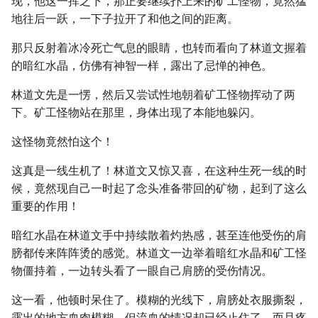
现，他这一挥之下，那正要继续扑上来的矿工怪物，竟然猛
地往后一跃，一下子拉开了和他之间的距离。
那只反射着冰冷死亡气息的眼睛，也转而看向了林道文握着
的暗红水晶，仿佛有神智一样，露出了忌惮的神色。
林道文先是一愣，然后又尝试性地朝着矿工怪物挥动了两
下。矿工怪物站在那里，身体出现了本能地躲闪。
这怪物竟然怕这个！
这真是一线生机了！林道文又惊又喜，在这种生死一线的时
候，竟然现自己一时起了念头准备带回的矿物，起到了这么
重要的作用！
暗红水晶在林道文手中持续散着灼热感，甚至连他受伤的肩
膀都传来阵阵烫的感觉。林道文一边举着暗红水晶和矿工怪
物僵持着，一边转头看了一眼自己肩膀的受伤情况。
这一看，他顿时呆住了。模糊的光线下，肩膀处衣服撕裂，
露出的地方血肉模糊，但流血的情况却已经止住了，而且疼