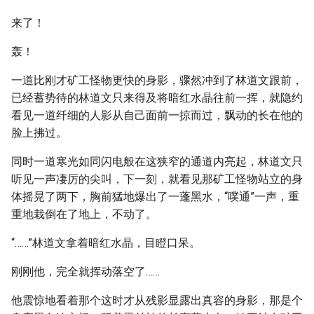
来了！
轰！
一道比刚才矿工怪物更快的身影，骤然冲到了林道文跟前，
已经蓄势待的林道文只来得及将暗红水晶往前一挥，就隐约
看见一道纤细的人影从自己面前一掠而过，飘动的长在他的
脸上拂过。
同时一道寒光如同闪电般在这狭窄的通道内亮起，林道文只
听见一声凄厉的尖叫，下一刻，就看见那矿工怪物站立的身
体摇晃了两下，胸前猛地爆出了一蓬黑水，“噗通”一声，重
重地栽倒在了地上，不动了。
“……”林道文拿着暗红水晶，目瞪口呆。
刚刚他，完全就挥动落空了……
他震惊地看着那个这时才从残影显露出真容的身影，那是个