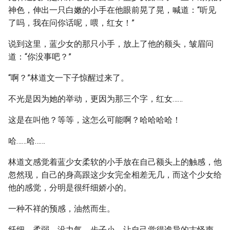
神色，伸出一只白嫩的小手在他眼前晃了晃，喊道：“听见
了吗，我在问你话呢，喂，红女！”
说到这里，蓝少女的那只小手，放上了他的额头，皱眉问
道：“你没事吧？”
“啊？”林道文一下子惊醒过来了。
不光是因为她的举动，更因为那三个字，红女……
这是在叫他？等等，这怎么可能啊？哈哈哈哈！
哈……哈……
林道文感觉着蓝少女柔软的小手放在自己额头上的触感，他
忽然现，自己的身高跟这少女完全相差无几，而这个少女给
他的感觉，分明是很纤细娇小的。
一种不祥的预感，油然而生。
纤细，柔弱，没力气，步子小，让自己觉得诡异的古怪声