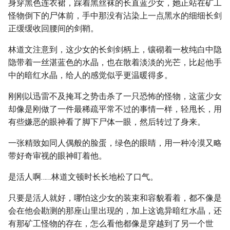
身穿黑色连衣裙，踩着黑丝袜的长直蓝少女，她正站在矿工
怪物倒下的尸体前，手中那没有沾染上一点黑水的细细长剑
正缓缓收回腰间的剑鞘。
林道文注意到，这少女的长剑剑柄上，镶砌着一枚纯白中隐
隐带着一丝湛蓝色的水晶，也在散着淡淡的光芒，比起他手
中的暗红水晶，给人的感觉似乎更温暖得多。
刚刚以迅雷不及掩耳之势击杀了一只恐怖的怪物，这蓝少女
却像是刚做了一件最稀疏平常不过的事情一样，轻甩长，用
有些嫌恶的眼神看了脚下尸体一眼，然后转过了身来。
一张精致如同人偶般的脸蛋，绿色的眼睛，用一种冷漠又略
带好奇审视的眼神盯着他。
是活人啊……林道文顿时长长地松了口气。
只要是活人就好，哪怕这少女的装束和容貌看着，都不像是
会在他会勘测的那座山里出现的，加上这诡异暗红水晶，还
有那矿工怪物的存在，怎么看他都像是穿越到了另一个世