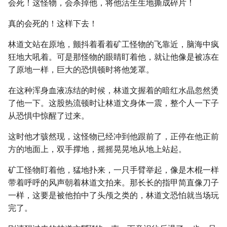
会死！这怪物，会杀掉他，将他活生生地撕成碎片！
真的会死的！这样下去！
林道文站在原地，颤抖着看着矿工怪物的飞靠近，脑海中疯
狂地大吼着。可是那怪物的眼睛盯着他，就让他像是被冻在
了原地一样，巨大的恐惧顿时将他笼罩。
在这种浑身血液冻结的时候，林道文握着的暗红水晶忽然烫
了他一下。这股热流顿时让林道文身体一震，整个人一下子
从恐惧中惊醒了过来。
这时他才骇然现，这怪物已经冲到他跟前了，正停在他正前
方的地面上，双手撑地，摇摇晃晃地从地上站起。
矿工怪物盯着他，猛地扑来，一只手臂举起，像是木棍一样
带着呼呼的风声朝着林道文拍来。那长长的指甲简直像刀子
一样，这要是被他拍中了头颅之类的，林道文恐怕就当场玩
完了。