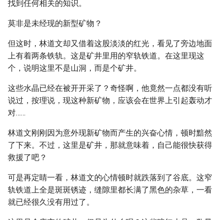
找到任何相关的知识。
莫非是未经现的新型矿物？
但这时，林道文却又借着这股淡淡的红光，看见了旁边地面
上有着两条铁轨。这是矿井里用的窄轨铁道。在这里现这
个，说明这里不是山洞，而是个矿井。
这些水晶已经在被开开采了？奇怪啊，他竟然一点都没有听
说过，按理说，现这种新矿物，应该会在世界上引起轰动才
对……
林道文刚刚因为意外现新矿物而产生的兴奋心情，顿时黯然
了下来。不过，这里是矿井，那就意味着，自己能很快获得
救援了吧？
可是再定睛一看，林道文的心情顿时就跌落到了谷底。这窄
轨铁道上全是斑斑锈迹，缝隙里都长满了黑色的杂草，一看
就已经很久没有用过了。