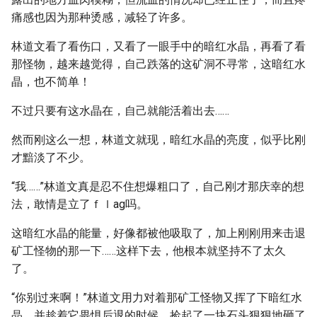
痛感也因为那种烫感，减轻了许多。
林道文看了看伤口，又看了一眼手中的暗红水晶，再看了看
那怪物，越来越觉得，自己跌落的这矿洞不寻常，这暗红水
晶，也不简单！
不过只要有这水晶在，自己就能活着出去……
然而刚这么一想，林道文就现，暗红水晶的亮度，似乎比刚
才黯淡了不少。
“我……”林道文真是忍不住想爆粗口了，自己刚才那庆幸的想
法，敢情是立了ｆｌag吗。
这暗红水晶的能量，好像都被他吸取了，加上刚刚用来击退
矿工怪物的那一下……这样下去，他根本就坚持不了太久
了。
“你别过来啊！”林道文用力对着那矿工怪物又挥了下暗红水
晶，并趁着它畏惧后退的时候，捡起了一块石头狠狠地砸了