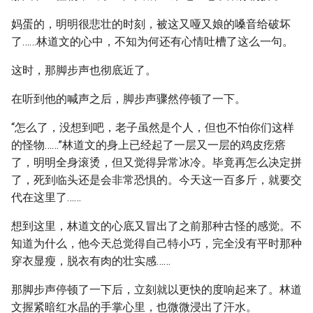
妈蛋的，明明很悲壮的时刻，被这又哑又娘的嗓音给破坏
了……林道文的心中，不知为何还有心情吐槽了这么一句。
这时，那脚步声也彻底近了。
在听到他的喊声之后，脚步声骤然停顿了一下。
“怎么了，没想到吧，老子虽然是个人，但也不怕你们这样
的怪物……”林道文的身上已经起了一层又一层的鸡皮疙瘩
了，明明全身滚烫，但又觉得异常冰冷。毕竟再怎么决定拼
了，死到临头还是会非常恐惧的。今天这一百多斤，就要交
代在这里了……
想到这里，林道文的心底又冒出了之前那种古怪的感觉。不
知道为什么，他今天总觉得自己特小巧，完全没有平时那种
穿衣显瘦，脱衣有肉的壮实感……
那脚步声停顿了一下后，立刻就以更快的度响起来了。林道
文握紧暗红水晶的手掌心里，也微微浸出了汗水。