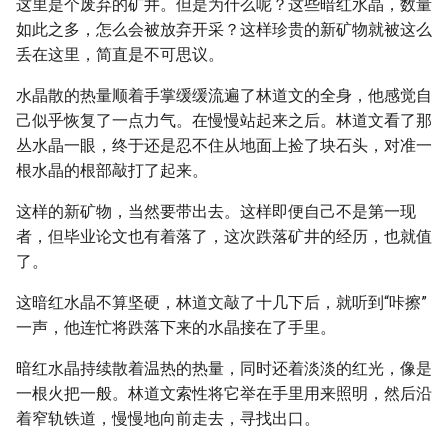
这里是个废弃的矿井。但是为什么呢？这些暗红水晶，数量
如此之多，怎么会被放弃开采？这样珍贵的新矿物就被这么
丢在这里，简直是不可思议。
水晶散的热量顺着手掌缓缓流遍了林道文的全身，他感觉自
己似乎恢复了一点力气。在慢慢站起来之后。林道文看了那
丛水晶一眼，终于还是忍不住从地面上捡了块石头，对准一
根水晶的根部敲打了起来。
这样的新矿物，当然要带出去。这样即便自己不是第一现
者，但毕业论文也有着落了，这次跌落矿井的经历，也就值
了。
这暗红水晶不算坚硬，林道文敲了十几下后，就听到“咔擦”
一声，他连忙将跌落下来的水晶接在了手里。
暗红水晶持续散着温热的热量，同时还着淡淡的红光，像是
一根火把一般。林道文索性将它举在手里用来照明，然后沿
着窄轨铁道，慢慢地向前走去，寻找出口。