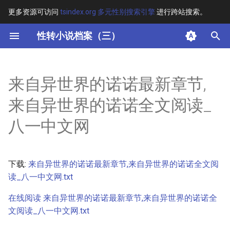
更多资源可访问
tsindex.org 多元性别搜索引擎
进行跨站搜索。
键
性转小说档案（三）
入
摘要
以
来自异世界的诺诺最新章节,
开
其他信息
来自异世界的诺诺全文阅读_
始
正文
八一中文网
搜
索
下载:
来自异世界的诺诺最新章节,来自异世界的诺诺全文阅
读_八一中文网.txt
在线阅读 来自异世界的诺诺最新章节,来自异世界的诺诺全
文阅读_八一中文网.txt