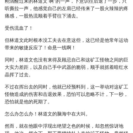
刚清醒过来的林道文“啊”的一声，下意识往后退了一步，只
听撕拉一声，他感觉自己的左肩已经传来了一股火辣辣的疼
痛感，一股热流顺着手臂往下涌去。
受伤流血了！
但林道文此时根本没工夫去在意这些，这已经是他常年运动
带来的敏捷反应了！命悬一线啊！
同时，林道文也没有来得及顾忌自己和这矿工怪物之间的巨
大实力差距，以及自己手中武器的脆弱，顺手就抓着暗红水
晶挥了过去。
不过在挥出去的同时，他就已经预料到，这一举动对这矿工
怪物造成的伤害和击退效果，恐怕可以忽略不计，下一秒，
恐怕就是他的死期了。
怎么办怎么办！林道文的脑海中在大叫。
然而，就在他眼中浮现出绝望之色的时候，却忽然惊讶地