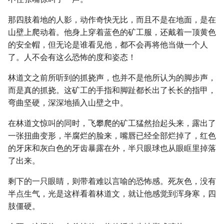
那四肢着地的人影，动作奇快无比，而且不是在地面，是在
山壁上爬动着。他身上穿着蓝色的矿工服，还戴着一顶黄色
的安全帽，但无论是谁看见他，都不会再将他当做一个人
了。人不会有这么恐怖的度和姿态！
林道文之前所听到的抓挠声，也并不是他所认为的脚步声，
而是真的抓挠。这矿工的手指和脚趾都长出了长长的指甲，
弯曲坚硬，深深地插入山壁之中。
在林道文惊叫的同时，飞攀爬的矿工猛然抬起头来，露出了
一张扭曲变形，半腐烂的脸来，嘴唇已经全部烂掉了，红色
的牙床和灰白色的牙齿暴露在外，半只眼球也从眼眶里掉落
了出来。
剩下的一只眼睛，则带着难以言喻的恐怖感。死灰色，没有
半点生气，光是这样看着林道文，就让他感觉到浑身寒，四
肢僵硬。