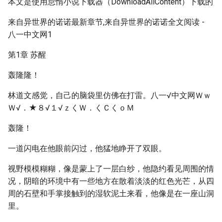
本文是使用怠惰小说下载器（DownloadAllContent）下载的
来自异世界的诺诺最新章节,来自异世界的诺诺全文阅读 -
八一中文网1
第1章 苏醒
轰隆隆！
林道文感觉，自己的脑袋里仿佛在打雷。八一√中文网Ｗｗ
Ｗ√．★８√１√ｚくＷ．くＣくｏＭ
轰隆！
一道闪电在他眼前闪过，他猛地睁开了双眼。
视野模模糊糊，像是蒙上了一层白纱，他隐约看见周围的情
况，阴暗的环境中有一些地方在散着淡淡的红色光芒，从四
周的石壁和手掌接触到的湿软泥土来看，他像是在一座山洞
里。