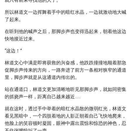
就只有前来寻找他的人了。
所以林道文一边挥舞着手中的暗红水晶，一边就激动地大喊
了起来。
在听到他的喊声之后，那脚步声也变得迅起来，朝着他这边
快地接近过来。
“这边！”
林道文心中满是即将获救的兴奋感，他跌跌撞撞地顺着那急
促脚步声传来的方向，一路奔进了前方一条相对狭窄的通道
里，脚步声就是从这通道内传出的。
站在通道口，林道文更加清晰地听见那脚步声，就如同密集
的抓挠声一样，距离自己越来越近……
就在这时，透过手中举着的暗红水晶散的微弱红光，林道文
看见黑暗中，一个四肢着地的人影正朝着自己飞快地爬来，
他脸上的笑容顿时凝固，眼神中露出震惊和惊恐的神色，忍
不住张嘴惊叫了一声。