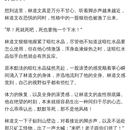
想到这里，林道文真是万分不甘心。听着脚步声越来越近，
林道文在恐惧的同时，性格中的一股狠劲也被激了出来。
“草！死就死吧，死也要拖一个下水！”
林道文狠狠地握紧了暗红水晶，尽管他不知道这暗红水晶要
怎么使用，但在他心情激荡，浑身血液燥热之时，这暗红水
晶似乎自然就会有所反应。
原本黯淡的暗红水晶猛然亮起，一股滚烫的感觉顺着掌心瞬
间涌入了林道文的身体，并迅地流到了他的全身。林道文感
觉到，自己的视野似乎都有些红了。
体力的恢复，以及全身的滚烫感，让林道文的血性彻底爆。
他在绝望的时刻，本来就很容易生出一种同归于尽的心态。
什么乖乖认怂，默默等死，那不是他风格！
林道文一下子贴到山壁边，对着接近的脚步声，以及不远处
那只矿工怪物，出了一声大喊：“来吧！老子跟你们拼了！”