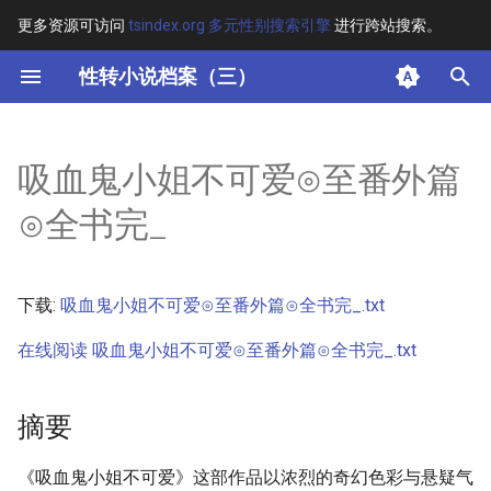
更多资源可访问
tsindex.org 多元性别搜索引擎
进行跨站搜索。
键
性转小说档案（三）
入
摘要
以
吸血鬼小姐不可爱⊙至番外篇
开
其他信息
⊙全书完_
始
正文
搜
下载:
吸血鬼小姐不可爱⊙至番外篇⊙全书完_.txt
索
在线阅读 吸血鬼小姐不可爱⊙至番外篇⊙全书完_.txt
摘要
《吸血鬼小姐不可爱》这部作品以浓烈的奇幻色彩与悬疑气