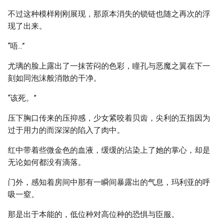
不过这种模样刚刚展现，那原本消失的锁链也随之再次的浮
现了出来。
“唔...”
尤璃的脸上露出了一抹苦闷的色彩，瞳孔与恶魔之翼在下一
刻如同泡沫般消散的干净。
“该死。”
压下胸口传来的压抑感，少女紧咬着贝齿，尖利的五指因为
过于用力的而深深的陷入了肉中。
红中带着些微金色的血液，缓缓的沾染上了她的掌心，却是
无论如何都没有滴落。
门外，感知着房间中那有一瞬间暴露出的气息，玛利亚的呼
吸一窒。
那是出于本能的，低位种对高位种的恐惧与臣服。