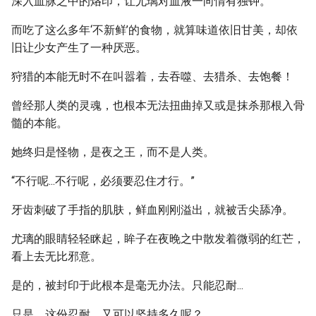
深入血脉之中的烙印，让尤璃对血液一向情有独钟。
而吃了这么多年‘不新鲜’的食物，就算味道依旧甘美，却依
旧让少女产生了一种厌恶。
狩猎的本能无时不在叫嚣着，去吞噬、去猎杀、去饱餐！
曾经那人类的灵魂，也根本无法扭曲掉又或是抹杀那根入骨
髓的本能。
她终归是怪物，是夜之王，而不是人类。
“不行呢...不行呢，必须要忍住才行。”
牙齿刺破了手指的肌肤，鲜血刚刚溢出，就被舌尖舔净。
尤璃的眼睛轻轻眯起，眸子在夜晚之中散发着微弱的红芒，
看上去无比邪意。
是的，被封印于此根本是毫无办法。只能忍耐...
只是，这份忍耐，又可以坚持多久呢？