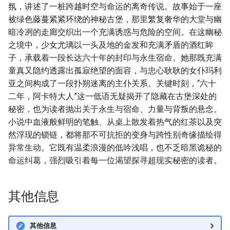
氛，讲述了一桩跨越时空与命运的离奇传说。故事始于一座
被绿色藤蔓紧紧环绕的神秘古堡，那里繁复奢华的大堂与幽
暗冷冽的走廊交织出一个充满诱惑与危险的空间。在这幽秘
之境中，少女尤璃以一头及地的金发和充满矛盾的酒红眸
子，承载着一段长达六十年的封印与永生宿命。她那既充满
童真又隐约透露出孤寂绝望的面容，与忠心耿耿的女仆玛利
亚之间构成了一段扑朔迷离的主仆关系。关键时刻，“六十
二年，阿卡特大人”这一低语无疑揭开了隐藏在古堡深处的
秘密，也为读者抛出关于永生与宿命、力量与背叛的悬念。
小说中血液般鲜明的笔触、从桌上散发着热气的红茶以及突
然浮现的锁链，都将那不可抗拒的变身与跨性别奇缘描绘得
异常生动。它既有温柔浪漫的低吟浅唱，也不乏暗黑诡秘的
命运纠葛，强烈吸引着每一位渴望探寻超现实秘密的读者。
其他信息
其他信息