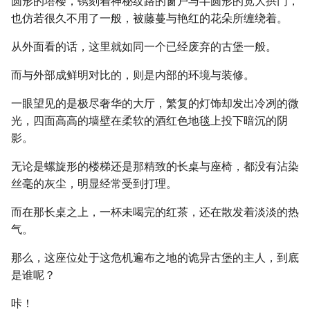
圆形的塔楼，镌刻着神秘纹路的窗户与半圆形的宽大拱门，
也仿若很久不用了一般，被藤蔓与艳红的花朵所缠绕着。
从外面看的话，这里就如同一个已经废弃的古堡一般。
而与外部成鲜明对比的，则是内部的环境与装修。
一眼望见的是极尽奢华的大厅，繁复的灯饰却发出冷冽的微
光，四面高高的墙壁在柔软的酒红色地毯上投下暗沉的阴
影。
无论是螺旋形的楼梯还是那精致的长桌与座椅，都没有沾染
丝毫的灰尘，明显经常受到打理。
而在那长桌之上，一杯未喝完的红茶，还在散发着淡淡的热
气。
那么，这座位处于这危机遍布之地的诡异古堡的主人，到底
是谁呢？
咔！