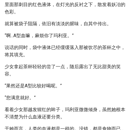
里面那刺目的红色液体，在灯光的反衬之下，散发着妖冶的
色彩。
就算被袋子阻隔，依旧有淡淡的腥味，自其中传出。
“啊...A型血嘛，麻烦你了玛利亚。”
说话的同时，袋中液体已经缓缓落入那被饮尽的茶杯之中，
将其填充。
少女拿起茶杯轻轻的尝了一点，随后露出了无比甜美的笑
容。
“果然还是A型比较好喝呢。”
“您满意就好。”
看着少女那越发猩红的眸子，玛利亚微微倾身，虽然她根本
不清楚为什么血液还要分类。
于她而言，人类的血液都是一样的。没错，都是食物而已...