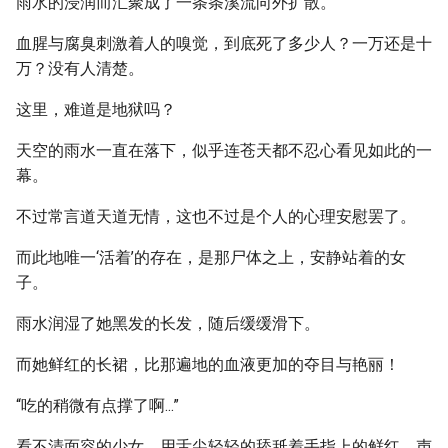
雨水的浸润而汇聚成了一条条溪流向外扩散。
血腥与腐臭刺激着人的嗅觉，到底死了多少人？一万还是十
万？没有人清楚。
这里，难道是地狱吗？
天空的雨水一直在落下，似乎连苍天都不忍心看见如此的一
幕。
不过常言道天道无情，这也不过是个人的心理安慰罢了。
而此地唯一‘活着’的存在，是那尸体之上，安静站着的女
子。
雨水润湿了她黑发的长发，随后缓缓滑下。
而她鲜红的长裙，比那遍地的血液更加的夺目与艳丽！
“吃的稍微有点撑了啊...”
看不清面容的少女，用舌尖轻轻的舔舐着手指上的鲜红，声