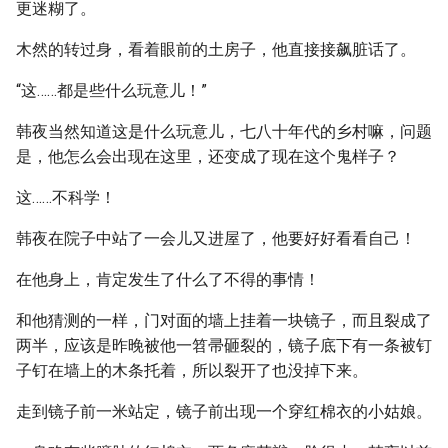
更迷糊了。
木然的转过身，看着眼前的土房子，他直接接飙脏话了。
“这……都是些什么玩意儿！”
韩夜当然知道这是什么玩意儿，七八十年代的乡村嘛，问题
是，他怎么会出现在这里，还变成了现在这个鬼样子？
这……不科学！
韩夜在院子中站了一会儿又进屋了，他要好好看看自己！
在他身上，肯定发生了什么了不得的事情！
和他猜测的一样，门对面的墙上挂着一块镜子，而且裂成了
两半，应该是昨晚被他一笤帚砸裂的，镜子底下有一条被钉
子钉在墙上的木条托着，所以裂开了也没掉下来。
走到镜子前一米站定，镜子前出现一个穿红棉衣的小姑娘。