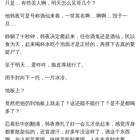
只是……有些丢人啊，明天怎么见哥几个？
他韩夜可是号称酒仙来着，一世英名啊……啊啊……毁于一
旦……
静躺了十秒钟，韩夜决定爬起来，任你酒鬼还是酒仙，民以
食为天，起来喝杯水吃个泡面才是正经的，再撑下去真的要
挺尸了。
至于明天……爱咋咋，脸皮厚就行了。
用手肘向下一托，一片冰冷。
地板上？
竟然把他扔到地板上就走了？这还能不能行了？是不是都喝
多了？
忍着肚中的翻涌，韩夜挣扎了好一会儿才坐起来，感觉浑身
都要散架似的，还冒虚汗，好多年没这样了，酒这个东西
啊，兴之所至要喝，纵情高歌时要喝，人生失意时也要