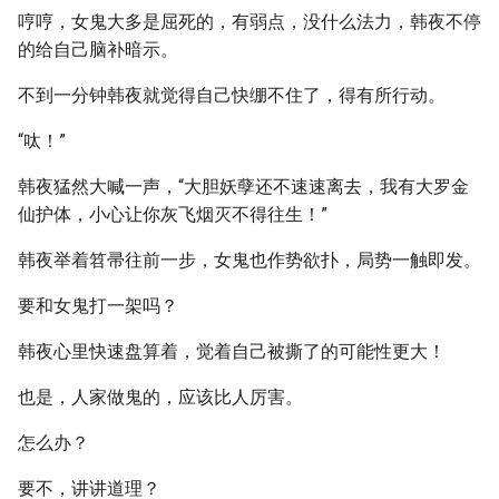
哼哼，女鬼大多是屈死的，有弱点，没什么法力，韩夜不停
的给自己脑补暗示。
不到一分钟韩夜就觉得自己快绷不住了，得有所行动。
“呔！”
韩夜猛然大喊一声，“大胆妖孽还不速速离去，我有大罗金
仙护体，小心让你灰飞烟灭不得往生！”
韩夜举着笤帚往前一步，女鬼也作势欲扑，局势一触即发。
要和女鬼打一架吗？
韩夜心里快速盘算着，觉着自己被撕了的可能性更大！
也是，人家做鬼的，应该比人厉害。
怎么办？
要不，讲讲道理？