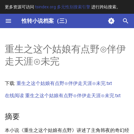
更多资源可访问
tsindex.org 多元性别搜索引擎
进行跨站搜索。
键
性转小说档案（三）
入
摘要
以
重生之这个姑娘有点野⊙伴伊
开
其他信息
走天涯⊙未完
始
正文
搜
下载:
重生之这个姑娘有点野⊙伴伊走天涯⊙未完.txt
索
在线阅读 重生之这个姑娘有点野⊙伴伊走天涯⊙未完.txt
摘要
本小说《重生之这个姑娘有点野》讲述了主角韩夜的奇幻经