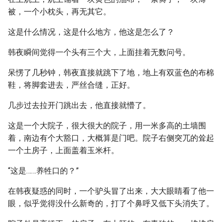
被，一个小枕头，再无其它。
这是什么情况，这是什么地方，他这是怎么了？
韩夜瞬间觉得一个头有三个大，上面挂着无数问号。
呆愣了几秒钟，韩夜直接就跳下了地，地上有双蓝色的布棉
鞋，将脚套进去，严丝合缝，正好。
几步过去拉开门跳出去，他直接就懵了。
这是一个大院子，很大很大的院子，用一米多高的土墙围
着，南边有个大豁口，大概算是门吧。院子右侧突兀的耸起
一个土房子，上面盖着玉米杆。
“这是……养牲口的？”
在韩夜疑惑的同时，一个驴头冒了出来，大大眼睛看了他一
眼，似乎觉得没什么新奇的，打了个鼻呼又低下头消失了。