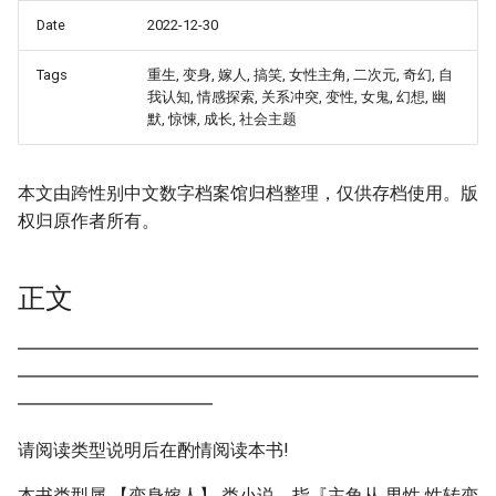
Date
2022-12-30
Tags
重生, 变身, 嫁人, 搞笑, 女性主角, 二次元, 奇幻, 自
我认知, 情感探索, 关系冲突, 变性, 女鬼, 幻想, 幽
默, 惊悚, 成长, 社会主题
本文由跨性别中文数字档案馆归档整理，仅供存档使用。版
权归原作者所有。
正文
━━━━━━━━━━━━━━━━━━━━━━━━━━
━━━━━━━━━━━━━━━━━━━━━━━━━━
━━━━━━━━━━━
请阅读类型说明后在酌情阅读本书!
本书类型属 【变身嫁人】 类小说，指『主角从 男性 性转变