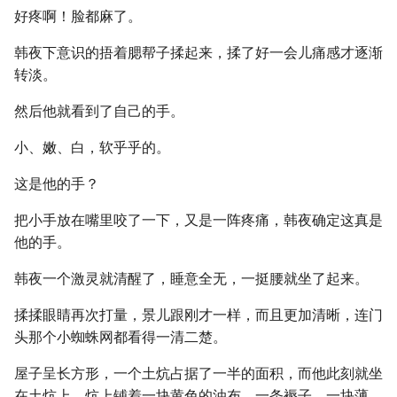
好疼啊！脸都麻了。
韩夜下意识的捂着腮帮子揉起来，揉了好一会儿痛感才逐渐
转淡。
然后他就看到了自己的手。
小、嫩、白，软乎乎的。
这是他的手？
把小手放在嘴里咬了一下，又是一阵疼痛，韩夜确定这真是
他的手。
韩夜一个激灵就清醒了，睡意全无，一挺腰就坐了起来。
揉揉眼睛再次打量，景儿跟刚才一样，而且更加清晰，连门
头那个小蜘蛛网都看得一清二楚。
屋子呈长方形，一个土炕占据了一半的面积，而他此刻就坐
在土炕上，炕上铺着一块黄色的油布，一条褥子，一块薄