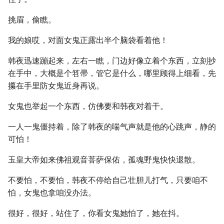
挑眉，偷瞧。
我的娘哎，对面女鬼正露出半个脑袋看着他！
韩夜迅速蹦起来，左右一瞧，门边好像立着个东西，立刻抄
在手中，大概是个笤帚，管它是什么，哪里顾得上细看，先
攥在手里防女鬼近身再说。
女鬼也举起一个东西，仿佛要和韩夜对着干。
一人一鬼僵持着，除了韩夜的喘气声就是他的心跳声，静的
可怕！
玉皇大帝如来佛祖观音菩萨保佑，孤魂野鬼快快退散。
不要怕，不要怕，韩夜不停给自己壮胆儿打气，只要咱不
怕，女鬼也拿咱没办法。
很好，很好，站住了，你看女鬼她怕了，她在抖。