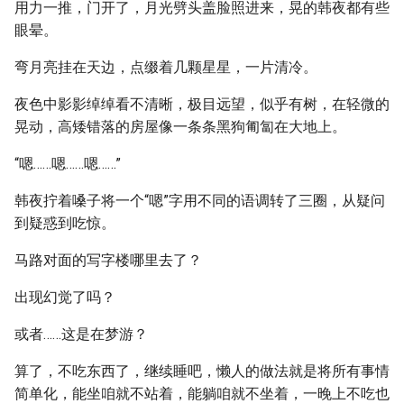
用力一推，门开了，月光劈头盖脸照进来，晃的韩夜都有些
眼晕。
弯月亮挂在天边，点缀着几颗星星，一片清冷。
夜色中影影绰绰看不清晰，极目远望，似乎有树，在轻微的
晃动，高矮错落的房屋像一条条黑狗匍匐在大地上。
“嗯……嗯……嗯……”
韩夜拧着嗓子将一个“嗯”字用不同的语调转了三圈，从疑问
到疑惑到吃惊。
马路对面的写字楼哪里去了？
出现幻觉了吗？
或者……这是在梦游？
算了，不吃东西了，继续睡吧，懒人的做法就是将所有事情
简单化，能坐咱就不站着，能躺咱就不坐着，一晚上不吃也