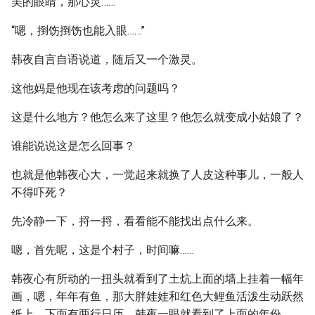
美的眼睛，那心灵……
“嗯，捯饬捯饬也能入眼……”
韩夜自言自语说道，随后又一个激灵。
这他妈是他现在该考虑的问题吗？
这是什么地方？他怎么来了这里？他怎么就变成小姑娘了？
谁能说说这是怎么回事？
也就是他韩夜心大，一觉起来就换了人皮这种事儿，一般人
不得吓死？
先冷静一下，捋一捋，看看能不能找出点什么来。
嗯，首先呢，这是个村子，时间嘛……
韩夜心有所动的一扭头就看到了土炕上面的墙上挂着一幅年
画，嗯，年年有鱼，那大胖娃娃和红色大鲤鱼活泼生动跃然
纸上，下面有两行日历，韩夜一眼就看到了上面的年份。