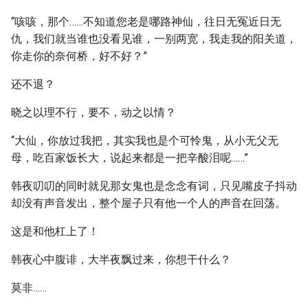
“咳咳，那个……不知道您老是哪路神仙，往日无冤近日无
仇，我们就当谁也没看见谁，一别两宽，我走我的阳关道，
你走你的奈何桥，好不好？”
还不退？
晓之以理不行，要不，动之以情？
“大仙，你放过我把，其实我也是个可怜鬼，从小无父无
母，吃百家饭长大，说起来都是一把辛酸泪呢……”
韩夜叨叨的同时就见那女鬼也是念念有词，只见嘴皮子抖动
却没有声音发出，整个屋子只有他一个人的声音在回荡。
这是和他杠上了！
韩夜心中腹诽，大半夜飘过来，你想干什么？
莫非……