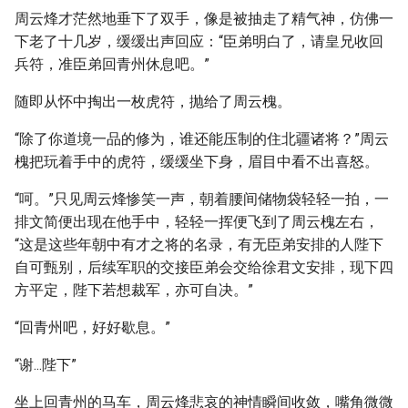
周云烽才茫然地垂下了双手，像是被抽走了精气神，仿佛一
下老了十几岁，缓缓出声回应：“臣弟明白了，请皇兄收回
兵符，准臣弟回青州休息吧。”
随即从怀中掏出一枚虎符，抛给了周云槐。
“除了你道境一品的修为，谁还能压制的住北疆诸将？”周云
槐把玩着手中的虎符，缓缓坐下身，眉目中看不出喜怒。
“呵。”只见周云烽惨笑一声，朝着腰间储物袋轻轻一拍，一
排文简便出现在他手中，轻轻一挥便飞到了周云槐左右，
“这是这些年朝中有才之将的名录，有无臣弟安排的人陛下
自可甄别，后续军职的交接臣弟会交给徐君文安排，现下四
方平定，陛下若想裁军，亦可自决。”
“回青州吧，好好歇息。”
“谢...陛下”
坐上回青州的马车，周云烽悲哀的神情瞬间收敛，嘴角微微