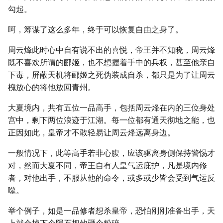
勾起。
呵，筹谋了这么多年，终于可以恢复自由之身了。
周云烽此时心中自有说不出的喜悦，帝王并不知晓，周云烽
既不喜欢所谓的郦姬，也不想握着手中的兵权，甚至他亲自
下毒，屏蔽天机将郦姬之死伪装成自杀，都只是为了让周云
槐放心的将他放回青州。
大夏境内，共有五位一品高手，包括周云烽在内的三位身处
宫中，剩下两位浪迹于江湖。每一位都有通天彻地之能，也
正因如此，皇帝才不敢轻易让周云烽远离身边。
一般情况下，此等高手若非心腹，应该驱离身侧保持警惕才
对，然而大夏不同，帝王自有人皇气运庇护，凡是境内修
者，对他出手，不服从他的命令，或多或少皆会受到气运反
噬。
举个例子，如是一品修者想杀皇帝，恐怕刚刚准备出手，天