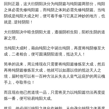
回到正题，这大衍阴阳决分为纯阴篇与纯阳篇两部分，纯阳
之体必需先修纯阳篇，而纯阴之体则必需先修纯阴篇。当纯
阴或是纯阳大成之时，便可着手修习它真正神妙的地方，也
就是...逆转阴阳！
大衍阴阳决中暗含阴阳大道，遵循阴积生阳，阳积生阴的道
家之理。
当纯阳大成时，藉由纯阳之中诞出纯阴，再度将纯阴修至大
成，二者相合，便可圆满阴阳道境，抵达天人！
简单的说来，周云烽现在只需要将纯阳篇修炼至大成，然后
再将纯阴篇修炼至大成，他就可以如愿以偿的抵达天人之
境，届时他可以有一百种方法从失去人皇气运庇护的周云槐
手上，夺取帝位！
而且现在他已然道境一品，只需将灵力以纯阳篇功法再度提
炼一番，便可轻易纯阳大成。
然后，他必须以纯阳之体化作神胎，从中孕出纯阴之体再度