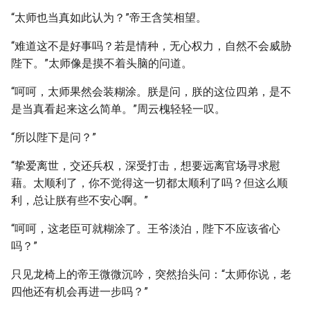
“太师也当真如此认为？”帝王含笑相望。
“难道这不是好事吗？若是情种，无心权力，自然不会威胁
陛下。”太师像是摸不着头脑的问道。
“呵呵，太师果然会装糊涂。朕是问，朕的这位四弟，是不
是当真看起来这么简单。”周云槐轻轻一叹。
“所以陛下是问？”
“挚爱离世，交还兵权，深受打击，想要远离官场寻求慰
藉。太顺利了，你不觉得这一切都太顺利了吗？但这么顺
利，总让朕有些不安心啊。”
“呵呵，这老臣可就糊涂了。王爷淡泊，陛下不应该省心
吗？”
只见龙椅上的帝王微微沉吟，突然抬头问：“太师你说，老
四他还有机会再进一步吗？”