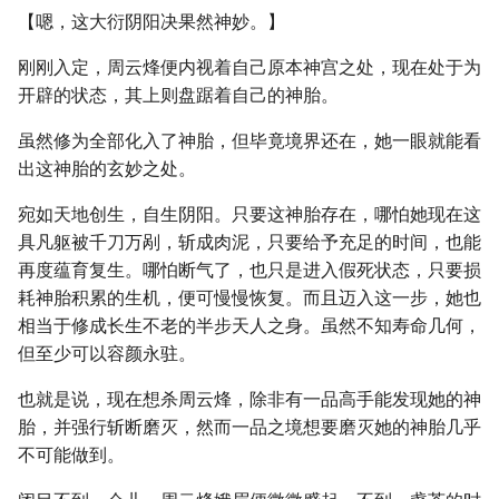
【嗯，这大衍阴阳决果然神妙。】
刚刚入定，周云烽便内视着自己原本神宫之处，现在处于为
开辟的状态，其上则盘踞着自己的神胎。
虽然修为全部化入了神胎，但毕竟境界还在，她一眼就能看
出这神胎的玄妙之处。
宛如天地创生，自生阴阳。只要这神胎存在，哪怕她现在这
具凡躯被千刀万剐，斩成肉泥，只要给予充足的时间，也能
再度蕴育复生。哪怕断气了，也只是进入假死状态，只要损
耗神胎积累的生机，便可慢慢恢复。而且迈入这一步，她也
相当于修成长生不老的半步天人之身。虽然不知寿命几何，
但至少可以容颜永驻。
也就是说，现在想杀周云烽，除非有一品高手能发现她的神
胎，并强行斩断磨灭，然而一品之境想要磨灭她的神胎几乎
不可能做到。