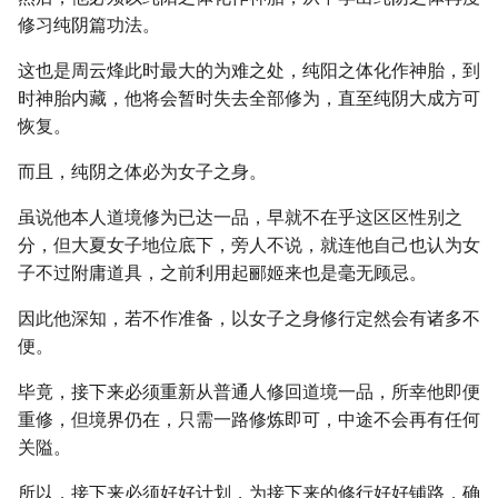
修习纯阴篇功法。
这也是周云烽此时最大的为难之处，纯阳之体化作神胎，到
时神胎内藏，他将会暂时失去全部修为，直至纯阴大成方可
恢复。
而且，纯阴之体必为女子之身。
虽说他本人道境修为已达一品，早就不在乎这区区性别之
分，但大夏女子地位底下，旁人不说，就连他自己也认为女
子不过附庸道具，之前利用起郦姬来也是毫无顾忌。
因此他深知，若不作准备，以女子之身修行定然会有诸多不
便。
毕竟，接下来必须重新从普通人修回道境一品，所幸他即便
重修，但境界仍在，只需一路修炼即可，中途不会再有任何
关隘。
所以，接下来必须好好计划，为接下来的修行好好铺路，确