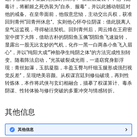
毒计，将郦姬之死伪装为“自杀、服毒”，并以此撼动朝廷对
他的戒备。在皇帝面前，他假意悲恸，主动交出兵权，获准
回到青州“回青州休息”。实则他心怀夺位阴谋：借此脱离人
皇气运监视，寻得秘法契机。回到青州后，周云烽在王府密
室中摆下大阵，借助古朴的阴阳鱼玉佩“阴阳鱼飞速旋转，
显露出一股无比玄妙的气机，化作一黑一白两条小鱼飞入眉
心”，并以“纯阳大成”“神胎孕生纯阴之体”的方法完成性别转
变。随着阵法启动，“光茧破裂成光雨，一道窈窕身影浮
现：青丝如瀑，玉肌凝脂，丰盈玉臀与纤细玉腿形成强烈视
觉反差”，呈现绝美容颜。从权谋宫廷到修仙破境，再到性
转炼体，本作将武侠与玄幻相融合，描摹了权谋算计、毒杀
阴谋、性转体验与修行突破的多重冲突与情感转折。
其他信息
其他信息