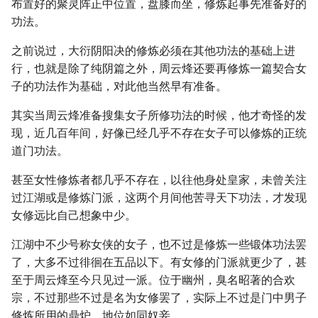
布置好的聚灵阵正中位置，盘膝而坐，修炼起事先准备好的
功法。
之前说过，大衍阴阳决的修炼必须在其他功法的基础上进
行，也就是除了纯阴篇之外，周云烽还要再修炼一篇契合女
子的功法作为基础，对此他当然早有准备。
其实当周云烽准备搜集女子所修功法的时候，他才奇怪的发
现，近几百年间，好像已经几乎不存在女子可以修炼的正统
道门功法。
甚至女性修炼者都几乎不存在，以往他身处皇家，未曾关注
过江湖或是修炼门派，这两个月间他苦寻天下功法，才发现
女修远比自己想象中少。
江湖中不少号称女侠的女子，也不过是修炼一些锻体功法罢
了，大多不过徘徊在五品以下。有女修的门派就更少了，甚
至于周云烽至今只见过一派。位于幽州，臭名昭著的合欢
宗，不过那些不过是名为女修罢了，实际上不过是门中男子
修炼所用的鼎炉，地位如同奴妾。