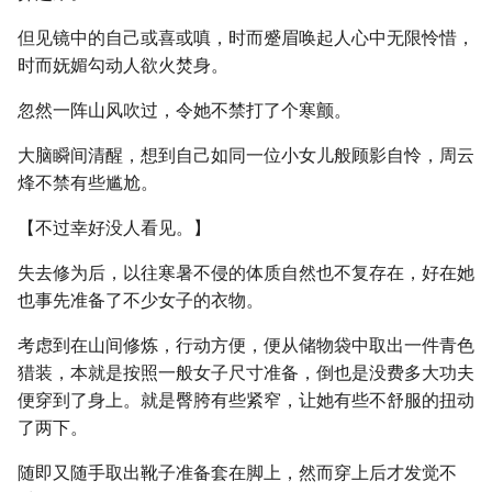
但见镜中的自己或喜或嗔，时而蹙眉唤起人心中无限怜惜，
时而妩媚勾动人欲火焚身。
忽然一阵山风吹过，令她不禁打了个寒颤。
大脑瞬间清醒，想到自己如同一位小女儿般顾影自怜，周云
烽不禁有些尴尬。
【不过幸好没人看见。】
失去修为后，以往寒暑不侵的体质自然也不复存在，好在她
也事先准备了不少女子的衣物。
考虑到在山间修炼，行动方便，便从储物袋中取出一件青色
猎装，本就是按照一般女子尺寸准备，倒也是没费多大功夫
便穿到了身上。就是臀胯有些紧窄，让她有些不舒服的扭动
了两下。
随即又随手取出靴子准备套在脚上，然而穿上后才发觉不