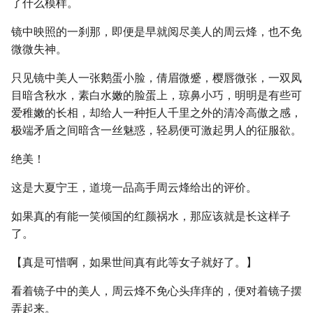
了什么模样。
镜中映照的一刹那，即便是早就阅尽美人的周云烽，也不免
微微失神。
只见镜中美人一张鹅蛋小脸，倩眉微蹙，樱唇微张，一双凤
目暗含秋水，素白水嫩的脸蛋上，琼鼻小巧，明明是有些可
爱稚嫩的长相，却给人一种拒人千里之外的清冷高傲之感，
极端矛盾之间暗含一丝魅惑，轻易便可激起男人的征服欲。
绝美！
这是大夏宁王，道境一品高手周云烽给出的评价。
如果真的有能一笑倾国的红颜祸水，那应该就是长这样子
了。
【真是可惜啊，如果世间真有此等女子就好了。】
看着镜子中的美人，周云烽不免心头痒痒的，便对着镜子摆
弄起来。