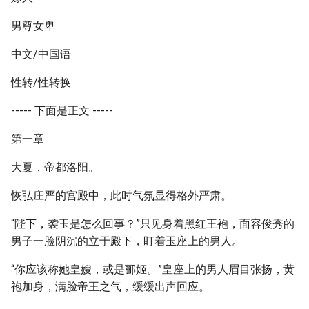
男尊女卑
中文/中国语
性转/性转换
----- 下面是正文 -----
第一章
大夏，帝都洛阳。
恢弘庄严的宫殿中，此时气氛显得格外严肃。
“陛下，袭玉是怎么回事？”只见身着黑红王袍，面容俊秀的
男子一脸阴沉的立于殿下，盯着玉座上的男人。
“你应该称她皇嫂，或是郦姬。”皇座上的男人眉目张扬，黄
袍加身，满脸帝王之气，缓缓出声回应。