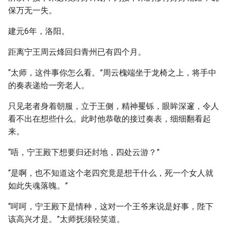
保万无一失。
建元6年，洛阳。
距离宁王周云烽回归青州已有四个月。
“太师，这件事你怎么看。”周云槐端坐于龙椅之上，将手中
的奏表递给一旁老人。
只见老者身着朝服，立于王侧，精神矍铄，眼眸深邃，令人
看不出在想些什么。此时他恭敬的接过奏表，细细翻看起
来。
“唔，宁王殿下想要归还封地，四处云游？”
“是啊，也不知道这个老四究竟是想干什么，死一个女人就
如此失魂落魄。”
“呵呵，宁王殿下是情种，这对一个王爷来说是好事，陛下
该高兴才是。”太师抚须轻笑道。