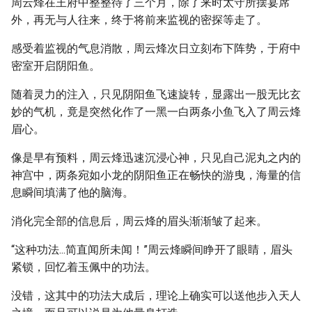
周云烽在王府中整整待了三个月，除了来时太守所摆宴席
外，再无与人往来，终于将前来监视的密探等走了。
感受着监视的气息消散，周云烽次日立刻布下阵势，于府中
密室开启阴阳鱼。
随着灵力的注入，只见阴阳鱼飞速旋转，显露出一股无比玄
妙的气机，竟是突然化作了一黑一白两条小鱼飞入了周云烽
眉心。
像是早有预料，周云烽迅速沉浸心神，只见自己泥丸之内的
神宫中，两条宛如小龙的阴阳鱼正在畅快的游曳，海量的信
息瞬间填满了他的脑海。
消化完全部的信息后，周云烽的眉头渐渐皱了起来。
“这种功法...简直闻所未闻！”周云烽瞬间睁开了眼睛，眉头
紧锁，回忆着玉佩中的功法。
没错，这其中的功法大成后，理论上确实可以送他步入天人