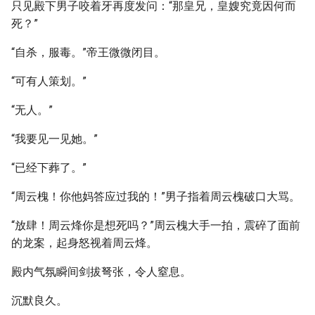
只见殿下男子咬着牙再度发问：“那皇兄，皇嫂究竟因何而
死？”
“自杀，服毒。”帝王微微闭目。
“可有人策划。”
“无人。”
“我要见一见她。”
“已经下葬了。”
“周云槐！你他妈答应过我的！”男子指着周云槐破口大骂。
“放肆！周云烽你是想死吗？”周云槐大手一拍，震碎了面前
的龙案，起身怒视着周云烽。
殿内气氛瞬间剑拔弩张，令人窒息。
沉默良久。