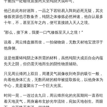
干脆找一处秘境直接闭关至纯阴大成即可。
他已在此布好迷阵，一品之下若轻易入阵则必死无疑，其次
修炼资源也尽数备齐，纯阴之体修炼必然神速，他自认最多
十年，不，甚至五年之内，便可直接踏入天人之境。
“那么，接下来，我要一口气修炼至天人之境！”
说着，周云烽盘膝而坐，一拍储物袋，无数天材地宝漂浮于
他身侧。
这是他重铸纯阴之体所需的材料，虽然纯阳大成后自会内蕴
先天之阴，但仍需天地而生的阴性物质辅助。
只见周云烽闭上双目，周遭灵气就像收到奇异的吸引一般，
向着他身体汇去，无数药材的精华被提取炼化，以他身体为
中心，竟是凝聚出了一个巨大光茧。
时间一晃，一连过去九日，周云烽所化的光茧期间一直吞吐
着天地灵气，周身遍布玄妙光华流转，宛如天地创生。而眼