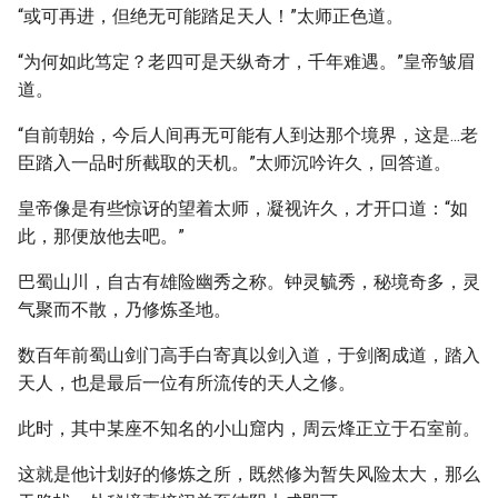
“或可再进，但绝无可能踏足天人！”太师正色道。
“为何如此笃定？老四可是天纵奇才，千年难遇。”皇帝皱眉
道。
“自前朝始，今后人间再无可能有人到达那个境界，这是...老
臣踏入一品时所截取的天机。”太师沉吟许久，回答道。
皇帝像是有些惊讶的望着太师，凝视许久，才开口道：“如
此，那便放他去吧。”
巴蜀山川，自古有雄险幽秀之称。钟灵毓秀，秘境奇多，灵
气聚而不散，乃修炼圣地。
数百年前蜀山剑门高手白寄真以剑入道，于剑阁成道，踏入
天人，也是最后一位有所流传的天人之修。
此时，其中某座不知名的小山窟内，周云烽正立于石室前。
这就是他计划好的修炼之所，既然修为暂失风险太大，那么