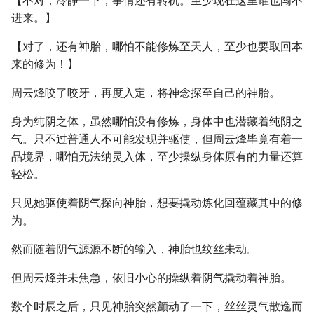
【不对，冷静一下，事情还有转机。至少现在这里谁也闯不
进来。】
【对了，还有神胎，哪怕不能修炼至天人，至少也要取回本
来的修为！】
周云烽咬了咬牙，再度入定，将神念探至自己的神胎。
身为纯阴之体，虽然哪怕没有修炼，身体中也潜藏着纯阴之
气。只不过普通人不可能发现并驱使，但周云烽毕竟有着一
品境界，哪怕无法纳灵入体，至少操纵身体原有的力量还算
轻松。
只见她驱使着阴气探向神胎，想要撬动炼化回蕴藏其中的修
为。
然而随着阴气源源不断的输入，神胎也纹丝未动。
但周云烽并未焦急，依旧小心的操纵着阴气撬动着神胎。
数个时辰之后，只见神胎突然颤动了一下，丝丝灵气散逸而