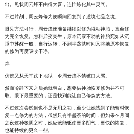
出。见状周云烽不由得大喜，连忙炼化其中灵气。
不过片刻，周云烽修为便瞬间回复到了道境七品之境。
眼见方法可行，周云烽便准备继续以修为撬动神胎，直至修
为完全恢复。怎料异变突生，原本沉寂不动的神胎宛如从沉
睡中苏醒一般，自行运转，不到半盏茶时间又将她原本恢复
的修为再度吸收干净。
焯！
仿佛又从天堂跌下地狱，令周云烽不禁破口大骂。
然而冷静下来之后她就明白，想要借神胎恢复修为并不可
取。眼下最重要的，还是找到能让自己修炼的方法。
不过这次尝试倒也不是无用之功，至少让她找到了能暂时恢
复一点修为的方法，虽然只有半盏茶的时间，但如果在月圆
之夜这种极阴之时，她应该能驱使更多阴气，更快的恢复，
也能持续的更久一些。