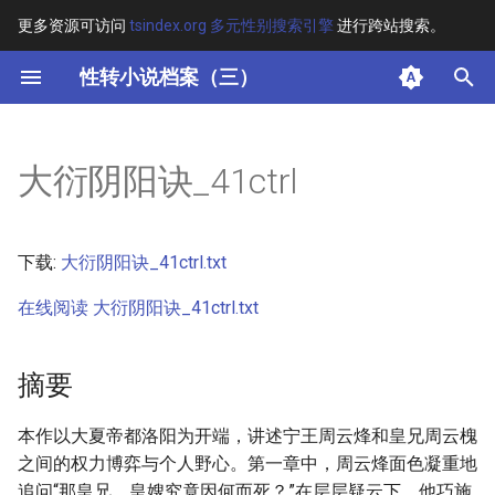
更多资源可访问
tsindex.org 多元性别搜索引擎
进行跨站搜索。
键
性转小说档案（三）
入
摘要
以
大衍阴阳诀_41ctrl
开
其他信息
始
正文
下载:
大衍阴阳诀_41ctrl.txt
搜
在线阅读 大衍阴阳诀_41ctrl.txt
索
摘要
本作以大夏帝都洛阳为开端，讲述宁王周云烽和皇兄周云槐
之间的权力博弈与个人野心。第一章中，周云烽面色凝重地
追问“那皇兄，皇嫂究竟因何而死？”在层层疑云下，他巧施