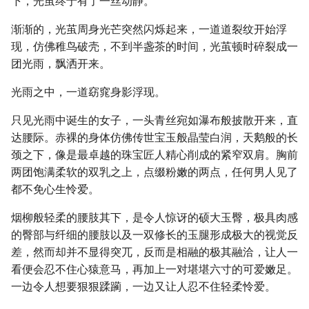
下，光茧终于有了一丝动静。
渐渐的，光茧周身光芒突然闪烁起来，一道道裂纹开始浮
现，仿佛稚鸟破壳，不到半盏茶的时间，光茧顿时碎裂成一
团光雨，飘洒开来。
光雨之中，一道窈窕身影浮现。
只见光雨中诞生的女子，一头青丝宛如瀑布般披散开来，直
达腰际。赤裸的身体仿佛传世宝玉般晶莹白润，天鹅般的长
颈之下，像是最卓越的珠宝匠人精心削成的紧窄双肩。胸前
两团饱满柔软的双乳之上，点缀粉嫩的两点，任何男人见了
都不免心生怜爱。
烟柳般轻柔的腰肢其下，是令人惊讶的硕大玉臀，极具肉感
的臀部与纤细的腰肢以及一双修长的玉腿形成极大的视觉反
差，然而却并不显得突兀，反而是相融的极其融洽，让人一
看便会忍不住心猿意马，再加上一对堪堪六寸的可爱嫩足。
一边令人想要狠狠蹂躏，一边又让人忍不住轻柔怜爱。