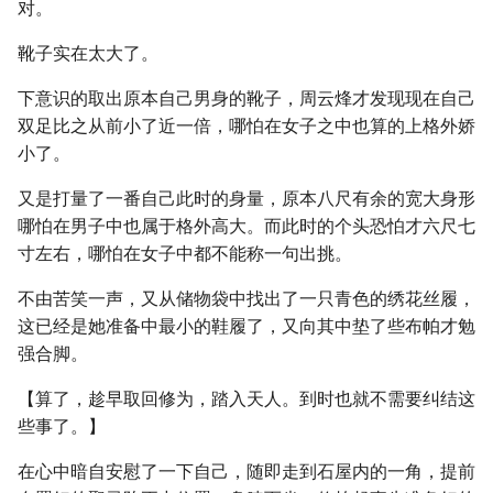
对。
靴子实在太大了。
下意识的取出原本自己男身的靴子，周云烽才发现现在自己
双足比之从前小了近一倍，哪怕在女子之中也算的上格外娇
小了。
又是打量了一番自己此时的身量，原本八尺有余的宽大身形
哪怕在男子中也属于格外高大。而此时的个头恐怕才六尺七
寸左右，哪怕在女子中都不能称一句出挑。
不由苦笑一声，又从储物袋中找出了一只青色的绣花丝履，
这已经是她准备中最小的鞋履了，又向其中垫了些布帕才勉
强合脚。
【算了，趁早取回修为，踏入天人。到时也就不需要纠结这
些事了。】
在心中暗自安慰了一下自己，随即走到石屋内的一角，提前