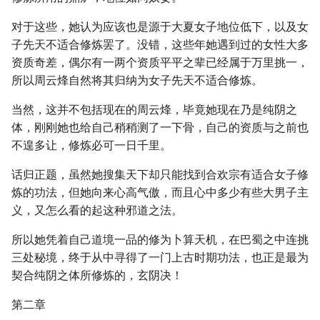
对于这些，她认为应该也是源于大夏女子地位低下，以及女
子先天不适合修炼罢了。没错，这些年她遇到过的女性大多
资质奇差，偶尔有一两个资质平平之辈已经属于万里挑一，
所以周云烽自然将其归纳为女子先天不适合修炼。
当然，这并不包括现在的周云烽，毕竟她现在乃是纯阴之
体，刚刚她也给自己稍稍测了一下骨，自己的资质与之前也
不遑多让，修炼必可一日千里。
话归正题，虽然她搜集天下却只能找到合欢宗有适合女子修
炼的功法，但她向来心高气傲，而且心中多少有些大男子主
义，又怎么看的起这种邪道之法。
所以她凭着自己道境一品的修为卜算天机，在巴蜀之中连挑
三处秘境，终于从中寻得了一门上古时期功法，也正是最为
契合纯阴之体所修炼的，玄阴决！
第二章