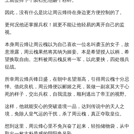
上就会掉下个陨石把他砸个粉碎。
因此，没有什么是比让周云烽待在身边更方便控制的了。
更何况他还掌握兵权！就更不能让他轻易的离开自己的监
视。
本身周云烽让周云槐以为自己喜欢一位名叫袭玉的女子，故
意泄露，周云槐果然将其纳为姬妾。本是希望授人以柄，希
望换取自由。怎料被周云槐反将一军，以此要挟，四处领兵
征战。
所幸周云烽兵锋日盛，在朝中名望渐高，引得周云槐十分忌
惮。借此良机，周云烽便以郦姬之死，装做一副哀莫大于心
死的样子，交出兵权，自我流放，顺利逃出了帝王的视野。
这样，他就能安心的突破道境一品，达到传说中的天人之
境，免除人皇气运的干扰，杀了周云槐，真正夺取皇位。
想到这里，周云烽心里不免兴奋了起来，轻拍储物袋，从中
取出一枚古朴质感的阴阳鱼吊坠。