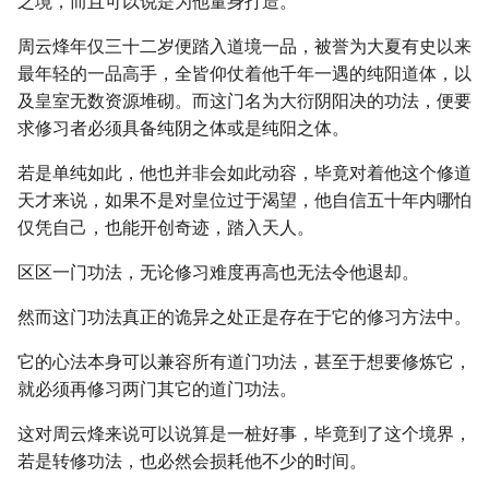
之境，而且可以说是为他量身打造。
周云烽年仅三十二岁便踏入道境一品，被誉为大夏有史以来
最年轻的一品高手，全皆仰仗着他千年一遇的纯阳道体，以
及皇室无数资源堆砌。而这门名为大衍阴阳决的功法，便要
求修习者必须具备纯阴之体或是纯阳之体。
若是单纯如此，他也并非会如此动容，毕竟对着他这个修道
天才来说，如果不是对皇位过于渴望，他自信五十年内哪怕
仅凭自己，也能开创奇迹，踏入天人。
区区一门功法，无论修习难度再高也无法令他退却。
然而这门功法真正的诡异之处正是存在于它的修习方法中。
它的心法本身可以兼容所有道门功法，甚至于想要修炼它，
就必须再修习两门其它的道门功法。
这对周云烽来说可以说算是一桩好事，毕竟到了这个境界，
若是转修功法，也必然会损耗他不少的时间。