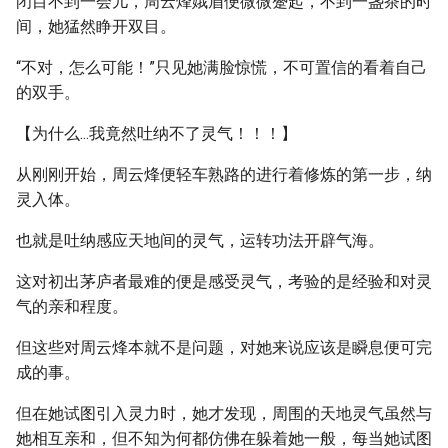
闭目不到一会儿，周云烽娥眉便微微蹙起，不到一盏茶的时
间，她猛然睁开双目。
“不对，怎么可能！”只见她满脸惊慌，不可置信的看着自己
的双手。
【为什么...我竟然吐纳不了灵气！！！】
从刚刚开始，周云烽便轻车熟路的进行着修炼的第一步，纳
灵入体。
也就是吐纳感应天地间的灵气，运转功法开辟气海。
这对初出茅庐者最难的便是感受灵气，考验的是经验和对灵
气的亲和程度。
但这些对周云烽本就不是问题，对她来说应该是瞬息便可完
成的事。
但在她试图引入灵力时，她才发现，周围的天地灵气虽然与
她相互亲和，但不知为何都仿佛在躲着她一般，每当她试图