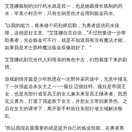
艾莲娜炼制的治疗药水就是其一，也是她最擅长炼制的药
水，毕竟小村庄中，只有生病受伤才会用到炼金药水。
“以我的能力，将来做个药剂师后勤，为勇者提供药水保
障，这倒是好主意。”艾莲娜自言自语，“不过想要进一步帮
助勇者，光会炼金可不行，就是不知道我有没有魔法才能，
如果我是术士那样魔法炼金双修就好了。”
艾莲娜此刻完全代入到母亲的角色中去，幻想着接下来的剧
情。
游戏剧情开篇是少年凯恩在一次野外采药途中，无意中撞见
了一伙强盗追杀女主之一——薇拉.迈德拉特。薇拉是帝国王
女，也是东部行省至高王的女儿兼未来至高王继承者。凯恩
见义勇为，打退了强盗救下女主，并把女主带回家养伤。之
后在女主的请求下，离开新手村前往东部行省主城解决叛
乱。
“所以我现在最重要的就是提升自己的炼金技能，在勇者离