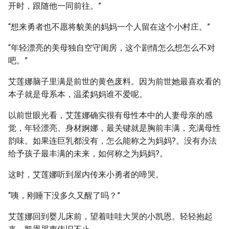
开时，跟随他一同前往。”
“想来勇者也不愿将貌美的妈妈一个人留在这个小村庄。”
“年轻漂亮的美母独自空守闺房，这个剧情怎么想怎么不对
吧。”
艾莲娜脑子里满是前世的黄色废料。因为前世她最喜欢看的
本子就是母系本，温柔妈妈谁不爱呢。
以前世眼光看，艾莲娜确实很有母性本中的人妻母亲的感
觉，年轻漂亮、身材婀娜，最关键就是胸前丰满，充满母性
韵味。如果连巨乳都没有，怎么能称之为妈妈?。没有办法
给予孩子最丰满的未来，如何称之为妈妈?。
这时，艾莲娜听到屋内传来小勇者的啼哭。
“咦，刚睡下没多久又醒了吗？”
艾莲娜回到婴儿床前，望着哇哇大哭的小凯恩。轻轻抱起