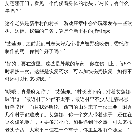
艾莲娜开门，看见一个佝偻着身体的老头，“村长，有什么
事吗？”
这个老头是新手村的村长，游戏序章中会给玩家发布一些砍
树、送信、找猫的任务，算是个新手村的指引npc。
“艾莲娜，之前我们村东头好几个猎户被野狼咬伤，委托你
制作的药，你制作好了吗？”
“好的，要在这里。这些是外敷的草药，敷在伤口上，每6个
时辰换一次。这些是恢复药水，可以加快伤势恢复，如何不
够还可以过来找我。”
“哦哦，真是麻烦你了，艾莲娜。”村长收下药，对着艾莲娜
嘱咐道：“最近村子外都不太平，最近村里不少人进森林被
野兽咬伤，而且我还听说，西南的山头来了一伙土匪，附近
几个村子都遭殃了。艾莲娜，你一个女人带着孩子，还住在
这么偏的地方，可要多加小心。如果遇到什么事，可以来找
老头子我，大家平日住在一个村子，邻里互相有个照应。”