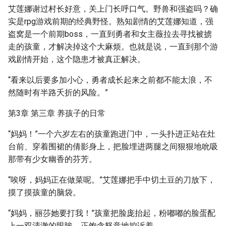
艾莲娜谢过村长好意，关上门长呼口气。野兽和强盗吗？确
实是rpg游戏前期的经典野怪。熟知剧情的艾莲娜知道，强
盗窝是一个前期boss，一直到勇者和女主薇拉去寻找被掳
走的孩童，才解决掉这个大麻烦。也就是说，一直到那个游
戏剧情开始，这个隐患才被真正解决。
“看来以后要多加小心，勇者成长起来之前都不能太浪，不
然随时有半路夭折的风险。”
第3章 第三章 养孩子的日常
“妈妈！”一个六岁左右的孩童跑进门中，一头扑进正站在灶
台前、穿着围裙的倩影身上，把脸埋进两腿之间狠狠地吮吸
那带有少女幽香的芬芳。
“唉呀，妈妈正在做菜呢。”艾莲娜把手中切土豆的刀放下，
摸了摸孩童的脑袋。
“妈妈，丽莎她要打我！”孩童把脸庞抬起，粉嘟嘟的脸蛋配
上一双清澈的眼眸，正饱含怒意地控诉着。