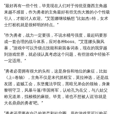
“最好再有一些个性，毕竟现在人们对于传统亚撒西主角越
来越不感冒，作为勇者的主角最好有些无伤大雅的小个性吸
引人，才能讨人欢迎。”艾莲娜继续畅想 “比如杰○特，女术
士打桩机就是很鲜明的特点。”
“作为勇者，战力一定要强，不说水桶号强度，最起码要形
成一套合理的战斗体系，应对各种boss。”艾莲娜头脑风
暴，“游戏中可以升级点技能和刷装备词条，现在的我穿越
到游戏世界，就必须认真考虑这个问题，有些游戏中经验不
一定适用。”
“勇者必需拥有很大的头衔，这是身份和地位的象征，比如
《上○卷轴》，主角不仅是末代抓根宝，莫拉神选，还是战
友团，盗贼工会，东堡魔法学院，黑暗兄弟会的领袖，身兼
黎明守卫，风暴斗篷/帝国将军，认哈孔为岳父，与八姑父
称兄道弟，找梭模的麻烦。毕竟，谁也不想被人说‘你就是
大名鼎鼎的勇者’吧。”
“勇者还需要有自己的资产和社交圈。原作游戏里可以购买