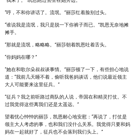
“我来了。”凯恩跑过去坐在她旁边。
“哼，不和你讲话了。流氓。”丽莎红着脸别过头。
“谁说我是流氓，我只是脱一下你裤子而已。”凯恩无奈地摊
摊手。
“那就是流氓，略略略。”丽莎朝着凯恩吐着舌头。
“你妈妈在哪？”
“她在和歌尔朵叔叔谈事情。”丽莎顿了一下，有些担心地说
道：“我前几天睡不着，偷听我爸妈谈话，他们说最近领主
大人可能要来这里征兵。”
“征兵？我之前听路过商队的人说，帝国在和精灵打仗。不
过我觉得这些离我们还是太遥远。”
望着忧心忡忡的丽莎，凯恩耐心地安慰：“再说了，打仗是
领主大人考虑的事，也和我们没什么关系。我觉得只要和妈
妈在一起就好了，征兵也不会落到我们头上。”