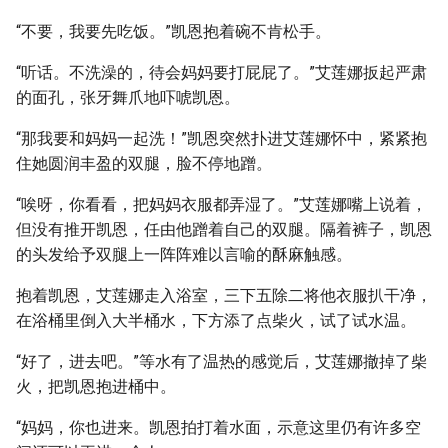
“不要，我要先吃饭。”凯恩抱着碗不肯松手。
“听话。不洗澡的，待会妈妈要打屁屁了。”艾莲娜扳起严肃
的面孔，张牙舞爪地吓唬凯恩。
“那我要和妈妈一起洗！”凯恩突然扑进艾莲娜怀中，紧紧抱
住她圆润丰盈的双腿，脸不停地蹭。
“唉呀，你看看，把妈妈衣服都弄湿了。”艾莲娜嘴上说着，
但没有推开凯恩，任由他蹭着自己的双腿。隔着裤子，凯恩
的头发给予双腿上一阵阵难以言喻的酥麻触感。
抱着凯恩，艾莲娜走入浴室，三下五除二将他衣服扒干净，
在浴桶里倒入大半桶水，下方添了点柴火，试了试水温。
“好了，进去吧。”等水有了温热的感觉后，艾莲娜撤掉了柴
火，把凯恩抱进桶中。
“妈妈，你也进来。凯恩拍打着水面，示意这里仍有许多空