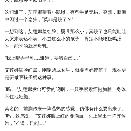
来，凯恩哭声依旧不止。
这犯难了，艾莲娜望着小凯恩，有些手足无措。突然，脑海
中闪过一个念头，“莫非是饿了？”
一想到这，艾莲娜羞红脸。婴儿那么小，真饿了也只能哇哇
大哭来表达不满。不过这么小的孩子，肯定不能吃饭喝汤，
唯一能吃的就是母乳。
“我上哪弄母乳……难道，要我自己……”
艾莲娜满脸红晕，刚穿越成女生，就要当妈带孩子，现在更
是要做喂孩子奶这种事。
“呜……”艾莲娜发出可爱的呜咽，一只手紧紧怀抱胸脯，身体
不住地轻颤。
莫名的，前胸传来一阵温热的感觉，仿佛有什么要出来了。
“呜，这感觉……”艾莲娜脸上红的要滴血，头上冒出一阵阵蒸
汽，“难道，只能……”