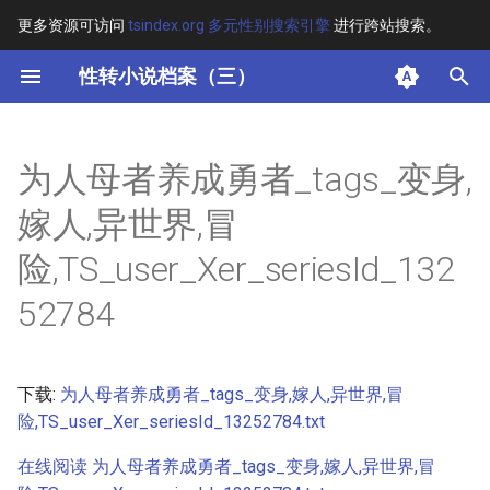
更多资源可访问
tsindex.org 多元性别搜索引擎
进行跨站搜索。
键
性转小说档案（三）
入
摘要
以
为人母者养成勇者_tags_变身,
开
其他信息
嫁人,异世界,冒
始
正文
险,TS_user_Xer_seriesId_132
搜
52784
索
下载:
为人母者养成勇者_tags_变身,嫁人,异世界,冒
险,TS_user_Xer_seriesId_13252784.txt
在线阅读 为人母者养成勇者_tags_变身,嫁人,异世界,冒