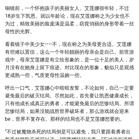
铜镜前，一个怀抱孩子的美丽女人。艾莲娜很年轻，不过
18岁生下凯恩。就以年龄论，现在艾莲娜称之为少女也不
为过，精致美丽的脸庞满是温柔，窈窕俏丽的身形带着一丝
母性的光辉。
看着镜子中美少女——不，现在称之为美母更合适。艾莲娜
有些难以置信，这么一个年轻靓丽的母亲会是自己。前世游
戏中，母亲艾莲娜是有立绘形象的，是一位十足的美人，岁
月没有在她身上留下痕迹。对比现在的形象，貌似只是观感
更成熟一些，气质更母性温婉一些。
呼出一口气，艾莲娜心中暗暗发誓，不论如何，自己一定要
避免最后的破灭结局。尽然如此，首先要让凯恩健康成长，
只有他成长成真正的勇者，才能避免最后的悲惨结局。所谓
悲惨结局，如果没能战胜世界破坏者，那么游戏就会迎来
be，世界不复存在。那样的结局也不是艾莲娜想要的。
“不过被魔物杀死的结局倒是可以避免，我只要跟着勇者出