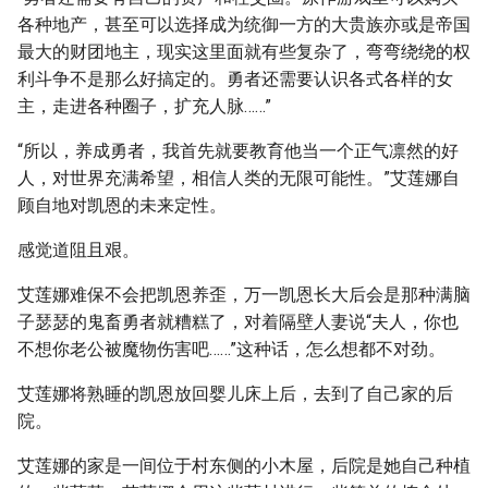
各种地产，甚至可以选择成为统御一方的大贵族亦或是帝国
最大的财团地主，现实这里面就有些复杂了，弯弯绕绕的权
利斗争不是那么好搞定的。勇者还需要认识各式各样的女
主，走进各种圈子，扩充人脉……”
“所以，养成勇者，我首先就要教育他当一个正气凛然的好
人，对世界充满希望，相信人类的无限可能性。”艾莲娜自
顾自地对凯恩的未来定性。
感觉道阻且艰。
艾莲娜难保不会把凯恩养歪，万一凯恩长大后会是那种满脑
子瑟瑟的鬼畜勇者就糟糕了，对着隔壁人妻说“夫人，你也
不想你老公被魔物伤害吧……”这种话，怎么想都不对劲。
艾莲娜将熟睡的凯恩放回婴儿床上后，去到了自己家的后
院。
艾莲娜的家是一间位于村东侧的小木屋，后院是她自己种植