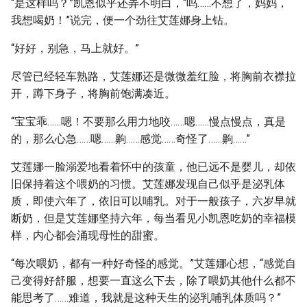
“是这样吗？”凯恩似乎还弄不明白，“呜……不想了，妈妈，
我想喝奶！”说完，便一个劲往艾莲娜身上钻。
“好好，别急，马上就好。”
尽管已经轻车熟路，艾莲娜还是微微羞红脸，将胸前衣襟拉
开，蹲下身子，将胸前饱满凑近。
“宝宝乖……嗯！不要那么用力地咬……嗯……慢点慢点，真是
的，那么心急……嗯……齁……感觉……奇怪了……齁……”
艾莲娜一脸溺爱地看着怀中的孩童，他已远不是婴儿，却依
旧保持着这个喂奶的习惯。艾莲娜发现自己似乎是泌乳体
质，即使六年了，依旧可以哺乳。对于一般孩子，六岁早就
断奶，但是艾莲娜坚持六年，每当看见小凯恩吃奶的幸福模
样，内心都会涌现母性的甜蜜。
“每次喂奶，都有一种好奇怪的感觉。”艾莲娜心想，“感觉自
己变得好舒服，想要一直这么下去，除了喂奶其他什么都不
能思考了……难道，我就是这种天生的泌乳哺乳体质吗？”