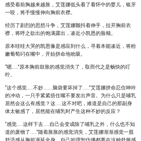
感受着前胸越来越胀，艾莲娜低头看了看怀中的婴儿，银牙
一咬，将手慢慢伸向胸前衣襟。
经历了剧烈的思想斗争，艾莲娜颤抖着伸手，拉开胸前衣
襟，将呼之欲出的饱满露出，凑近小凯恩的脸颊。
原本哇哇大哭的凯恩像是感应到什么，寻着本能凑近，将粉
嫩葡萄叼在嘴中，开始拼命地吮吸。
“嗯……”原本胸前鼓胀的感觉消失了，取而代之是畅快的叮
咛。
“这个感觉……不妙………脑袋要坏掉了……”艾莲娜拼命忍住呻吟
的冲动，一只手紧紧捂住嘴不要发出声音。为什么只是哺乳
居然会这么有感觉？这……这不对吧，难道是自己的那副身
体太敏感了，居然能在哺乳时产生这种不妙的反应？
“感觉……这样下去……自己会变成除了哺乳之外，什么也不知
道的废物了……”随着胀胀的感觉消失，艾莲娜渐渐感觉一股
舒适感从胸前漫延全身，自己的理智仿佛都要在这种舒服感