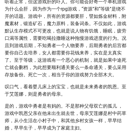
听着正常，但这游戏肝的吓人。你可能会好奇一个单机游戏
为什么会肝，因为作为一个rpg游戏，“资源”和“等级”是绕不
开的话题。游戏中，所有的资源都要肝，譬如炼金材料，附
魔素材，锻造矿石，魔力原料，装备词条。不仅如此，游戏
默认生存模式不可更改，也就是说人物有饥饿，睡眠，疲劳
口渴等属性，需要吃喝拉撒睡这种拖慢游戏进度的行为。况
且到游戏后期，不知勇者一个人物要养，后期勇者的后宫都
要你自己去培养，女人都需要你花钱来养，实在是太真实
了。至于等级，这游戏有一个恶心的机制，就是如果中途死
亡就会删档，为此想要顺利通关要么一条命通关，要么采用
存放备份。死亡一次，相当于你的游戏努力全部木大。
叹口气，看着婴儿床上的宝宝，也就是未来勇者的凯恩。至
于艾莲娜，则是勇者的母亲。
是的，游戏中勇者是有妈的。不是那种父母双亡的孤儿 ，
游戏中凯恩父亲在他未出生就去世，母亲艾莲娜是村中药草
师，从小生活在小村子中，和其他乡村女孩一样，早早结
婚，早早生子，早早成为了家庭主妇。