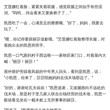
艾莲娜红着脸，紧紧夹着双腿，感觉双腿之间似乎有些湿
润。“呜呜……待会看来又要换裤子了……”
凯恩吃了一会，心满意足的擦擦嘴。“好了，妈妈，我要去
玩了。”
“嗯，你记得要跟丽莎道歉哦。”艾莲娜红着脸整理衣服，对
着跑出去的凯恩挥挥手。
凯恩一口气跑到村子西边唯一一家铁匠家门口，对着屋内大
喊：“丽莎！丽莎！”
屋外熔炉旁踩着风箱的中年男人回头，看到是凯恩，说：
“小凯恩，你来了，莎莎陪她妈妈去伐木场那边了。”
“好的，谢谢哈瓦夫叔叔！”凯恩道谢，又拔腿跑向不远处的
伐木场，那是村子里几家人联合出钱经营的伐木场，凯恩一
眼就看见坐在一截木桩上无所事事的丽莎。