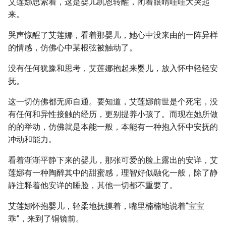
艾莲娜思索着，这是婴儿凯恩转醒，闭着眼睛哇哇大哭起
来。
哭声惊醒了艾莲娜，看着那婴儿，她心中没来由的一阵异样
的情感，仿佛心中某根弦被触动了。
没有任何犹豫和思考，艾莲娜抱起来婴儿，放入怀中轻轻安
抚。
这一切仿佛都无师自通。要知道，艾莲娜前世是个死宅，没
有任何和异性接触的经历，更别提养小孩了。而现在她所做
的的举动，仿佛就是本能一般，本能有一种抱入怀中安抚的
冲动和能力。
看着渐渐平静下来的婴儿，那张可爱的脸上露出的安详，艾
莲娜有一种陶醉其中的甜蜜感，理智好似融化一般，除了静
静注释着他安详的睡脸，其他一切都不重要了。
艾莲娜怀抱婴儿，轻柔地抚摸着，嘴里楠楠地说着“宝宝
乖”，来到了铜镜前。