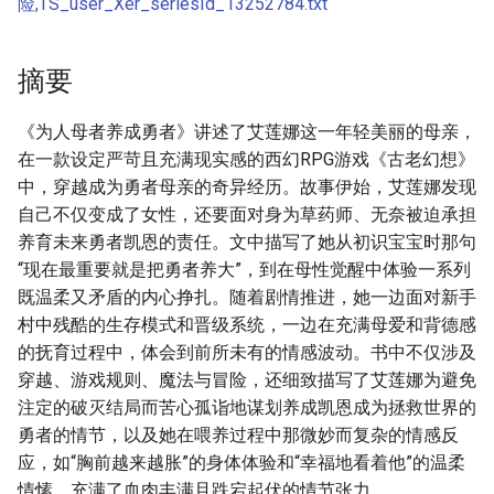
险,TS_user_Xer_seriesId_13252784.txt
摘要
《为人母者养成勇者》讲述了艾莲娜这一年轻美丽的母亲，
在一款设定严苛且充满现实感的西幻RPG游戏《古老幻想》
中，穿越成为勇者母亲的奇异经历。故事伊始，艾莲娜发现
自己不仅变成了女性，还要面对身为草药师、无奈被迫承担
养育未来勇者凯恩的责任。文中描写了她从初识宝宝时那句
“现在最重要就是把勇者养大”，到在母性觉醒中体验一系列
既温柔又矛盾的内心挣扎。随着剧情推进，她一边面对新手
村中残酷的生存模式和晋级系统，一边在充满母爱和背德感
的抚育过程中，体会到前所未有的情感波动。书中不仅涉及
穿越、游戏规则、魔法与冒险，还细致描写了艾莲娜为避免
注定的破灭结局而苦心孤诣地谋划养成凯恩成为拯救世界的
勇者的情节，以及她在喂养过程中那微妙而复杂的情感反
应，如“胸前越来越胀”的身体体验和“幸福地看着他”的温柔
情愫，充满了血肉丰满且跌宕起伏的情节张力。