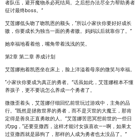
者队伍，避开魔物杀必死结局。之后想办法尽全力帮助勇者
征讨最终boss。”
艾莲娜低头吻了吻凯恩的额头，“所以小家伙你要好好成长
嗷，你要成长为独当一面的勇者嗷。妈妈以后就靠你了。”
她幸福地看着他，嘴角带着浅浅的笑。
第2章 第二章 养成计划
艾莲娜抱着凯恩坐在床上，脸上洋溢着母亲的微笑与幸福。
“小家伙你要成为真正的勇者。”话虽如此，艾莲娜根本不懂
养孩子，更不要说怎么养成一个勇者了。
微微歪着头，艾莲娜仔细回忆前世玩过游戏中，主角的品
行。“既然是拯救世界的勇者，而不是灭世的大魔王，那肯
定得是善良正直勇敢的人。”艾莲娜苦思冥想前世的一些日
式rpg，“还要亚撒西，这样才能讨女孩喜欢——啊，如果太
过亚撒西就是舔狗了，那样的人成为勇者也太没品了。”