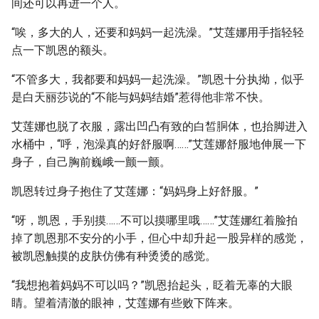
间还可以再进一个人。
“唉，多大的人，还要和妈妈一起洗澡。”艾莲娜用手指轻轻
点一下凯恩的额头。
“不管多大，我都要和妈妈一起洗澡。”凯恩十分执拗，似乎
是白天丽莎说的“不能与妈妈结婚”惹得他非常不快。
艾莲娜也脱了衣服，露出凹凸有致的白皙胴体，也抬脚进入
水桶中，“呼，泡澡真的好舒服啊……”艾莲娜舒服地伸展一下
身子，自己胸前巍峨一颤一颤。
凯恩转过身子抱住了艾莲娜：“妈妈身上好舒服。”
“呀，凯恩，手别摸……不可以摸哪里哦……”艾莲娜红着脸拍
掉了凯恩那不安分的小手，但心中却升起一股异样的感觉，
被凯恩触摸的皮肤仿佛有种烫烫的感觉。
“我想抱着妈妈不可以吗？”凯恩抬起头，眨着无辜的大眼
睛。望着清澈的眼神，艾莲娜有些败下阵来。