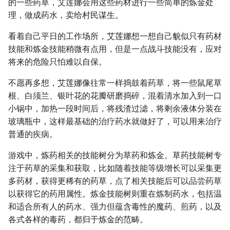
的一些药草，艾莲娜会用这些药材进行一些简单的炼金处
理，做成药水，卖给村民谋生。
看着自己平日的工作场所，艾莲娜想一想自己貌似只有药材
技能和炼金技能稍微有点用，但是一点战斗技能没有，应对
将来的危险只怕难以自保。
不愿再多想，艾莲娜像往常一样捣鼓着药草，将一些鼠尾草
根、白须兰、银叶花的花瓣研磨捣碎，混着清水加入到一口
小锅中，加热一段时间后，将残渣过滤，将剩余液体分装在
玻璃瓶中，这样最基础的治疗药水就做好了，可以用来治疗
普通的疾病。
游戏中，炼药相关的技能树分为草药和炼金。草药技能树专
注于药草的采集和获取，比如随着技能等级增长可以采集更
多药材，获得更稀有的药草，点了相关技能后可以品尝药草
以获得它的药用属性。炼金技能树则重在炼制药水，包括温
和适合所有人的药水、强力但蕴含毒性的魔药、煎药，以及
各式各样的毒药，都归于炼金的范畴。