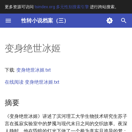
更多资源可访问
tsindex.org 多元性别搜索引擎
进行跨站搜索。
键
性转小说档案（三）
入
摘要
以
变身绝世冰姬
开
其他信息
始
正文
下载:
变身绝世冰姬.txt
搜
在线阅读 变身绝世冰姬.txt
索
摘要
《变身绝世冰姬》讲述了滨河理工大学生物技术研究生苏子
言在孤寂实验室中的梦魇与现代末日之间的交织故事。夜深
人静时，他在昏暗的灯光下做了一个极为真实且诡异的梦：