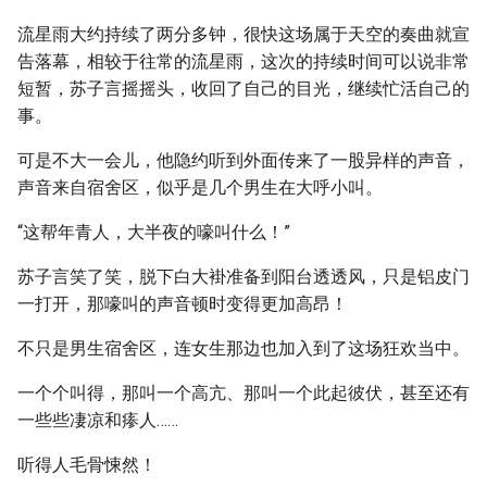
流星雨大约持续了两分多钟，很快这场属于天空的奏曲就宣
告落幕，相较于往常的流星雨，这次的持续时间可以说非常
短暂，苏子言摇摇头，收回了自己的目光，继续忙活自己的
事。
可是不大一会儿，他隐约听到外面传来了一股异样的声音，
声音来自宿舍区，似乎是几个男生在大呼小叫。
“这帮年青人，大半夜的嚎叫什么！”
苏子言笑了笑，脱下白大褂准备到阳台透透风，只是铝皮门
一打开，那嚎叫的声音顿时变得更加高昂！
不只是男生宿舍区，连女生那边也加入到了这场狂欢当中。
一个个叫得，那叫一个高亢、那叫一个此起彼伏，甚至还有
一些些凄凉和瘆人……
听得人毛骨悚然！