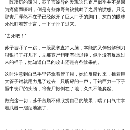
一阵凄厉的嚎叫，苏子言诡异的发现这只丧尸似乎并不是因
为疼痛而嚎叫，倒是有些像野兽被挑衅了之后的愤怒。只见
那丧尸浑然不在乎已经敞开了巨大口子的胸口，灰白的眼珠
死死盯着苏子言，一下子扑了过来。
“去死吧！”
苏子言吓了一跳，一股恶寒直冲大脑，本能的又伸出解剖刀
狠狠捅了好几下，见那丧尸稍稍有些迟钝，似乎没有反应过
来的样子，她知道自己的攻击还是有些效果的。
这时注意到自己手里还拿着管子钳，她忙反应过来，拽着巨
大管子钳就用力甩了过去，只听砰的一声，千钧巨力一下子
砸中丧尸的头颅，将丧尸掀倒在了地，久久不能爬起。
做完这一切，苏子言顾不得欣赏自己的战果，喘了口气忙拿
着武器一溜烟地跑了。
……