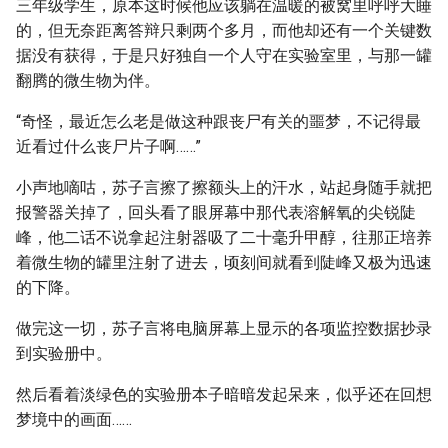
三年级学生，原本这时候他应该躺在温暖的被窝里呼呼大睡
的，但无奈距离答辩只剩两个多月，而他却还有一个关键数
据没有获得，于是只好独自一个人守在实验室里，与那一罐
翻腾的微生物为伴。
“奇怪，最近怎么老是做这种跟丧尸有关的噩梦，不记得最
近看过什么丧尸片子啊……”
小声地嘀咕，苏子言擦了擦额头上的汗水，站起身随手就把
报警器关掉了，回头看了眼屏幕中那代表溶解氧的尖锐陡
峰，他二话不说拿起注射器吸了二十毫升甲醇，往那正培养
着微生物的罐里注射了进去，顷刻间就看到陡峰又极为迅速
的下降。
做完这一切，苏子言将电脑屏幕上显示的各项监控数据抄录
到实验册中。
然后看着淡绿色的实验册本子暗暗发起呆来，似乎还在回想
梦境中的画面……