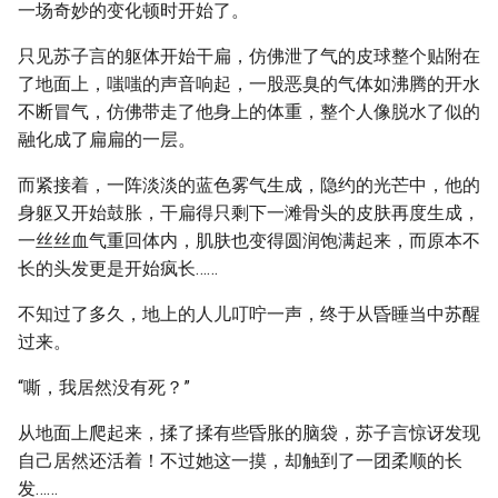
一场奇妙的变化顿时开始了。
只见苏子言的躯体开始干扁，仿佛泄了气的皮球整个贴附在
了地面上，嗤嗤的声音响起，一股恶臭的气体如沸腾的开水
不断冒气，仿佛带走了他身上的体重，整个人像脱水了似的
融化成了扁扁的一层。
而紧接着，一阵淡淡的蓝色雾气生成，隐约的光芒中，他的
身躯又开始鼓胀，干扁得只剩下一滩骨头的皮肤再度生成，
一丝丝血气重回体内，肌肤也变得圆润饱满起来，而原本不
长的头发更是开始疯长……
不知过了多久，地上的人儿叮咛一声，终于从昏睡当中苏醒
过来。
“嘶，我居然没有死？”
从地面上爬起来，揉了揉有些昏胀的脑袋，苏子言惊讶发现
自己居然还活着！不过她这一摸，却触到了一团柔顺的长
发……