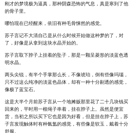
刚才的梦境极为逼真，那种阴森恐怖的气息，真是寒到了他
的骨子里。
哪怕现在已经醒来，依旧有种毛骨悚然的感觉。
苏子言记不大清自己是从什么时候开始做这种梦的了，对
了，好像是从拿到这块水晶开始的。
苏子言取下脖子上挂着的坠子，那是一颗呈菱形的淡蓝色透
明水晶。
两头尖锐，有半个手掌那么长，不像琥珀，倒有些像玛瑙，
只不过这么纯净的淡蓝色晶体，却有一种十分剔透的感觉，
像极了蓝宝石。
这是大半个月前苏子言从一个地摊贩那里花了二十几块钱买
回来的，平时用一根绳子串着，挂在脖子上。虽然是便宜
货，当初之所以买下它也是因为好看，但是挂在脖子上，苏
子言发现触体时有种氤氲的感觉，有些像是软玉，戴着十分
舒服。