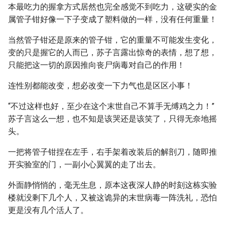
本最吃力的握拿方式居然也完全感觉不到吃力，这硬实的金
属管子钳好像一下子变成了塑料做的一样，没有任何重量！
当然管子钳还是原来的管子钳，它的重量不可能发生变化，
变的只是握它的人而已，苏子言露出惊奇的表情，想了想，
只能把这一切的原因推向丧尸病毒对自己的作用！
连性别都能改变，想必改变一下力气也是区区小事！
“不过这样也好，至少在这个末世自己不算手无缚鸡之力！”
苏子言这么一想，也不知是该哭还是该笑了，只得无奈地摇
头。
一把将管子钳捏在左手，右手架着改装后的解剖刀，随即推
开实验室的门，一副小心翼翼的走了出去。
外面静悄悄的，毫无生息，原本这夜深人静的时刻这栋实验
楼就没剩下几个人，又被这诡异的末世病毒一阵洗礼，恐怕
更是没有几个活人了。