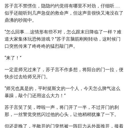
苏子言不禁愣住，隐隐约约觉得有哪里不对劲，仔细听……
似乎还能听到几声急促的救命声，但这声音很快又淹没在了
鼎沸的吵闹中。
“怎么回事……这情形有些不对，怎么跟末日降临了一样？难
道大家集体玩恐怖游戏？”苏子言脑筋刚刚转动，这时候门
口突然传来了咚咚咚的猛烈敲门声。
“来了！”
一定是师兄过来了，苏子言不作多想，将阳台的门一拉，便
快步过去给师兄开门。
“师兄也真是的，平时挺斯文的一个人，今天怎么脾气这么
暴躁，敲个门还用这么大力！”
苏子言笑了笑，哗啦一声，将门开了一半，不过开门的刹
那，一丝警觉突然闪过他的心头，让他稍稍犹豫了一下。
但还是晚了，半敞开的门突然被一阵巨力从外面推开，接着