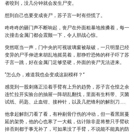
者咬到，没几分钟就会发生尸变。
想到自己也要变成丧尸，苏子言一时有些慌了。
咚咚咚的砸门声不断响起，丧尸在外面粗暴地推搡着，每一
次撞击金属门都会震颤一下，令人胆战心惊。
突然哐当一声，门中央的可视玻璃窗被敲破，一只明显已经
变异的尸手伸进来胡乱地摇晃着，那狰狞恐怖的样子吓了苏
子言一跳，好在金属门足够坚硬，外面的丧尸无法进来。
“怎么办，难道我也会变成这副模样？”
感觉到一股刺痛正沿着手臂有上升的趋势，苏子言仓惶之余
连忙拉开实验台的抽屉一阵胡乱翻找，里面有生料带、灭菌
试纸、药匙、止血钳、接种针，以及几把锋利的解剖刀……
他拿起解剖刀看了看，有种剔骨疗伤的冲动，但一看黑斑蔓
延的架势，他的心也寒了一大截，估计除非是将整只手臂砍
掉否则都于事无补了，可如果没了手臂，不说能不能真的防