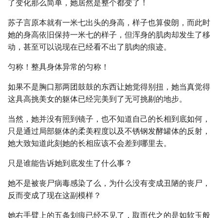
了变化那么简单，她居然是整个都变了！
苏子言原本就有一米七出头的身高，样子也算俊朗，而此时
她的身高依旧保持一米七的样子，但浑身的肌肉却发生了移
动，甚至可以说现在已经看不出了肌肉的痕迹。
匀称！整具身体异常的匀称！
如果不是胸口那两团鼓鼓的东西让她觉得别扭，她当真觉得
这具高挑美女的躯体已经完美到了无可挑剔的地步。
当然，她并没有照到镜子，也不知道自己的长相到底如何，
只是通过局部躯体的柔美程度以及不锈钢发酵罐体的反射，
她大致知道此刻她的长相应该不会差到哪里去。
只是谁能告诉她到底发生了什么事？
她不是被丧尸病毒感染了么，为什么没有变成丑陋的丧尸，
反而变成了现在这副模样？
她右手臂上的五条划痕已经不见了，取而代之的是如软玉般