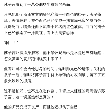
苏子言看到了一幕令他毕生难忘的画面。
只见他那个斯斯文文的师兄穿着一件白色的褂子，头发蓬
乱，表情狰狞，整个面色已经变成一抹充满死寂的灰白色，
眼珠泛白，嘴角还向下流着不知名的红色液体。白白的褂子
上已经被染了一抹殷红，看上去阴森恐怖！
“啊！！”
苏子言吓得浑身胆寒，他不禁怀疑自己是不是还没有睡醒，
怎么梦里的丧尸跑到现实中来了！
但丧尸可不会给他思考的时间，这时师兄已经进来，尖利的
爪子一划，顿时将苏子言手臂上单薄的衬衣划破，留下了五
条火辣辣的抓痕。
这不是拍戏，也不是在恶作剧，手臂上火辣辣的疼痛告诉苏
子言，这一切居然都是真的！
他的师兄变成了丧尸，而且他还抓伤了自己……