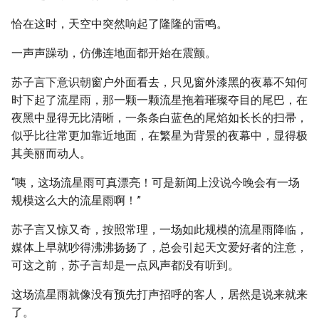
恰在这时，天空中突然响起了隆隆的雷鸣。
一声声躁动，仿佛连地面都开始在震颤。
苏子言下意识朝窗户外面看去，只见窗外漆黑的夜幕不知何
时下起了流星雨，那一颗一颗流星拖着璀璨夺目的尾巴，在
夜黑中显得无比清晰，一条条白蓝色的尾焰如长长的扫帚，
似乎比往常更加靠近地面，在繁星为背景的夜幕中，显得极
其美丽而动人。
“咦，这场流星雨可真漂亮！可是新闻上没说今晚会有一场
规模这么大的流星雨啊！”
苏子言又惊又奇，按照常理，一场如此规模的流星雨降临，
媒体上早就吵得沸沸扬扬了，总会引起天文爱好者的注意，
可这之前，苏子言却是一点风声都没有听到。
这场流星雨就像没有预先打声招呼的客人，居然是说来就来
了。