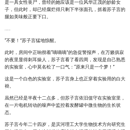
是一具女性丧尸，曾经的她应该是一位风华正茂的妙龄女
子，但此时，却已经腐烂得只剩下半张面孔，抓着苏子言的
腿如美味般正要下口。
……
“不要！”苏子言猛地惊醒。
此时，房间中正响彻着“嘀嘀嘀”的急促警报声，在万籁俱寂
的夜里显得刺耳燥人，苏子言看了看四周，发现是自己熟悉
的实验室，心中莫名松了一口气：“原来只是一个梦！”
这是一个白色的实验室，苏子言身上也正穿着实验用的白大
褂。
虽然已经是半夜十二点多，但苏子言依旧值守在实验室里，
在一片电机转动的噪声中监控着发酵罐中微生物的生长状
态。
苏子言今年二十四岁，是滨河理工大学生物技术方向研究生