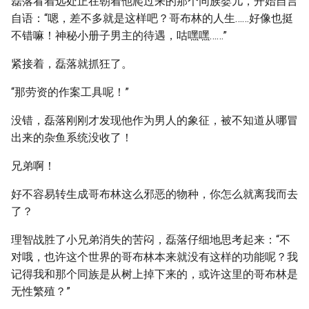
磊落看着远处正在朝着他爬过来的那个同族婴儿，开始自言
自语：“嗯，差不多就是这样吧？哥布林的人生……好像也挺
不错嘛！神秘小册子男主的待遇，咕嘿嘿……”
紧接着，磊落就抓狂了。
“那劳资的作案工具呢！”
没错，磊落刚刚才发现他作为男人的象征，被不知道从哪冒
出来的杂鱼系统没收了！
兄弟啊！
好不容易转生成哥布林这么邪恶的物种，你怎么就离我而去
了？
理智战胜了小兄弟消失的苦闷，磊落仔细地思考起来：“不
对哦，也许这个世界的哥布林本来就没有这样的功能呢？我
记得我和那个同族是从树上掉下来的，或许这里的哥布林是
无性繁殖？”