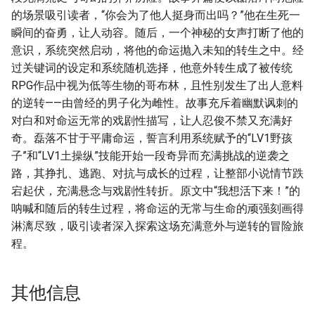
的场景吸引读者，“你会为了他人挺身而出吗？”他在生死一
瞬间的奋勇，让人动容。随后，一个神秘的女声打断了他的
意识，系统突然启动，将他的命运抛入未知的转生之中。经
过关键词的设定和系统随机选择，他意外转生成了被传统
RPG作品中视为低等生物的哥布林，且性别发生了出人意料
的逆转——由曾经的男子化为雌性。故事充斥着幽默讽刺的
对白和对命运无常的戏剧性描写，让人忍俊不禁又充满好
奇。磊落不甘于平庸命运，誓言利用系统赋予的“LV1野孩
子”和“LV1土操纵”技能开始一段奇异而充满挑战的逆袭之
路，其挣扎、逃跑、对抗与成长的过程，让整部小说情节跌
宕起伏，充满悬念与戏剧性转折。原文中“我想活下来！”的
呐喊和随后的转生过程，将命运的无常与生命的顽强刻画得
淋漓尽致，吸引读者深入探索这场充满意外与逆转的冒险旅
程。
其他信息