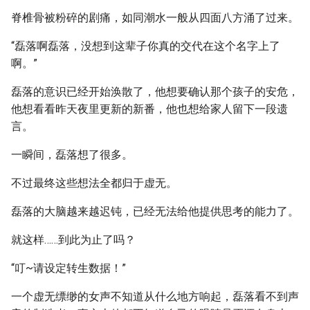
脊椎骨被粉碎的剧痛，如同潮水一般从四面八方涌了过来。
“磊落啊磊落，没想到这辈子你真的交代在这个名字上了
啊。”
磊落的意识已经开始涣散了，他想要确认那个孩子的安危，
他想看看昨天夜里更新的新番，他也想给家人留下一段遗
言。
一瞬间，磊落想了很多。
不过最终这些想法全都归于虚无。
磊落的大脑越来越迟钝，已经无法给他提供思考的能力了。
就这样……到此为止了吗？
“叮~请设定转生数据！”
一个虚无缥缈的女声不知道从什么地方响起，磊落看不到声