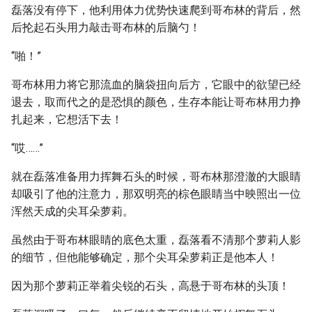
磊落没有停下，他利用体力优势快速爬到哥布林的背后，然
后抡起石头用力敲击哥布林的后脑勺！
“啪！”
哥布林用力将它那流血的脑袋扭向后方，它眼中的欲望已经
退去，取而代之的是恐惧的颜色，生存本能让哥布林用力挣
扎起来，它想活下去！
“哎……”
就在磊落准备用力挥舞石头的时候，哥布林那澄澈的大眼睛
却吸引了他的注意力，那双明亮的棕色眼睛当中映照出一位
浑然天成的尖耳朵萝莉。
虽然由于哥布林眼睛的底色太重，磊落看不清那个萝莉人影
的细节，但他能够确定，那个尖耳朵萝莉正是他本人！
因为那个萝莉正举着尖锐的石头，高悬于哥布林的头顶！