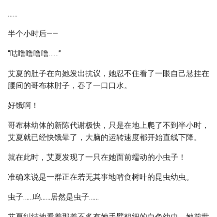
……
半个小时后——
“咕噜噜噜噜……”
艾夏的肚子在向她发出抗议，她忍不住看了一眼自己悬挂在
腰间的哥布林肘子，吞了一口口水。
好饿啊！
哥布林幼体的新陈代谢极快，只是在地上爬了不到半小时，
艾夏就已经快饿晕了，大脑的运转速度都开始直线下降。
就在此时，艾夏发现了一只在她面前蠕动的小虫子！
准确来说是一群正在若无其事地啃食树叶的昆虫幼虫。
虫子……呜……居然是虫子……
艾夏纠结地看着那差不多有她手臂粗细的白色幼虫，她前世