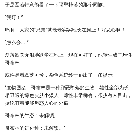
于是磊落特意偷看了一下隔壁掉落的那个同族。
“我盯！”
呜啊！人家的“兄弟”就老老实实地长在身上！好恶心啊！
“怎么会……”
磊落欲哭无泪地跌坐在地上，现在可好了，他转生成了雌性
哥布林！
或许是看磊落可怜，杂鱼系统终于跳出了一条提示。
“魔物图鉴：哥布林是一种邪恶堕落的生物，雄性全部为长
相丑陋的绿色皮肤小矮人，雌性非常稀有，很少有人目击，
据说有着能够魅惑人心的外貌。
哥布林的生态：未解锁。
哥布林的进化种：未解锁。”