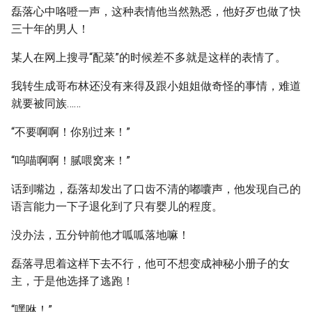
磊落心中咯噔一声，这种表情他当然熟悉，他好歹也做了快
三十年的男人！
某人在网上搜寻“配菜”的时候差不多就是这样的表情了。
我转生成哥布林还没有来得及跟小姐姐做奇怪的事情，难道
就要被同族……
“不要啊啊！你别过来！”
“呜喵啊啊！腻喂窝来！”
话到嘴边，磊落却发出了口齿不清的嘟囔声，他发现自己的
语言能力一下子退化到了只有婴儿的程度。
没办法，五分钟前他才呱呱落地嘛！
磊落寻思着这样下去不行，他可不想变成神秘小册子的女
主，于是他选择了逃跑！
“嘿咻！”