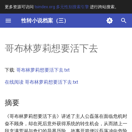
更多资源可访问
tsindex.org 多元性别搜索引擎
进行跨站搜索。
键
性转小说档案（三）
入
摘要
以
哥布林萝莉想要活下去
开
其他信息
始
正文
下载:
哥布林萝莉想要活下去.txt
搜
在线阅读 哥布林萝莉想要活下去.txt
索
摘要
《哥布林萝莉想要活下去》讲述了主人公磊落在面临危机时
奋不顾身，却在死后意外获得系统的转生机会，从而踏上一
段充满荒诞与奇幻的异界历险。故事开篇便以磊落冲向危险