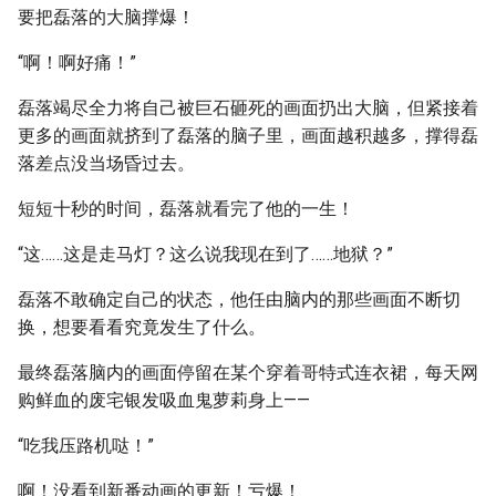
要把磊落的大脑撑爆！
“啊！啊好痛！”
磊落竭尽全力将自己被巨石砸死的画面扔出大脑，但紧接着
更多的画面就挤到了磊落的脑子里，画面越积越多，撑得磊
落差点没当场昏过去。
短短十秒的时间，磊落就看完了他的一生！
“这……这是走马灯？这么说我现在到了……地狱？”
磊落不敢确定自己的状态，他任由脑内的那些画面不断切
换，想要看看究竟发生了什么。
最终磊落脑内的画面停留在某个穿着哥特式连衣裙，每天网
购鲜血的废宅银发吸血鬼萝莉身上——
“吃我压路机哒！”
啊！没看到新番动画的更新！亏爆！