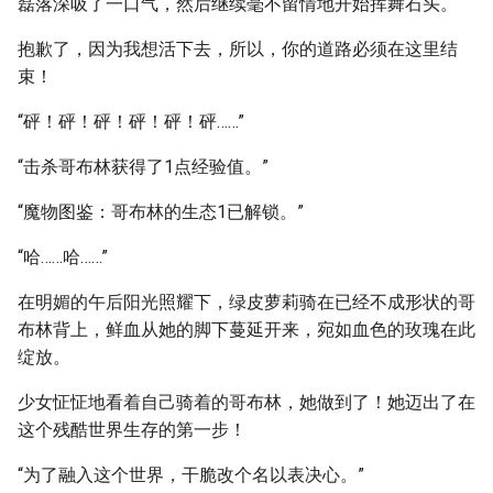
磊落深吸了一口气，然后继续毫不留情地开始挥舞石头。
抱歉了，因为我想活下去，所以，你的道路必须在这里结
束！
“砰！砰！砰！砰！砰！砰……”
“击杀哥布林获得了1点经验值。”
“魔物图鉴：哥布林的生态1已解锁。”
“哈……哈……”
在明媚的午后阳光照耀下，绿皮萝莉骑在已经不成形状的哥
布林背上，鲜血从她的脚下蔓延开来，宛如血色的玫瑰在此
绽放。
少女怔怔地看着自己骑着的哥布林，她做到了！她迈出了在
这个残酷世界生存的第一步！
“为了融入这个世界，干脆改个名以表决心。”