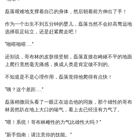
磊落艰难地支撑着自己的身体，然后朝着前方伸出了手！
作为一个出生不到五分钟的婴儿，磊落当然不会好高骛远地
选择双足站立，还是赶紧爬走吧！
“啪嗒啪嗒……”
还别说，哥布林的皮肤很坚韧，磊落直接在崎岖不平的地面
上爬行竟然毫无痛感，换成人类是肯定做不到的。
不知道是不是心理作用，磊落觉得他爬得有点快！
“咦？这个差距……”
磊落稍微回头看了一眼正在追击他的同族，那个雄性的哥布
林居然趴在地上大口的喘气，看上去已经没有力气了。
“喂！系统！哥布林雌性的力气比雄性大吗？”
“新手指南：请注意你的技能。”