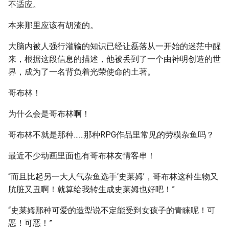
不适应。
本来那里应该有胡渣的。
大脑内被人强行灌输的知识已经让磊落从一开始的迷茫中醒
来，根据这段信息的描述，他被丢到了一个由神明创造的世
界，成为了一名背负着光荣使命的土著。
哥布林！
为什么会是哥布林啊！
哥布林不就是那种……那种RPG作品里常见的劳模杂鱼吗？
最近不少动画里面也有哥布林友情客串！
“而且比起另一大人气杂鱼选手‘史莱姆’，哥布林这种生物又
肮脏又丑啊！就算给我转生成史莱姆也好吧！”
“史莱姆那种可爱的造型说不定能受到女孩子的青睐呢！可
恶！可恶！”