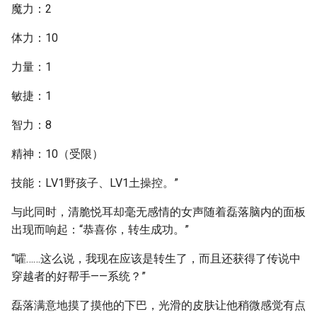
魔力：2
体力：10
力量：1
敏捷：1
智力：8
精神：10（受限）
技能：LV1野孩子、LV1土操控。”
与此同时，清脆悦耳却毫无感情的女声随着磊落脑内的面板
出现而响起：“恭喜你，转生成功。”
“嚯……这么说，我现在应该是转生了，而且还获得了传说中
穿越者的好帮手——系统？”
磊落满意地摸了摸他的下巴，光滑的皮肤让他稍微感觉有点