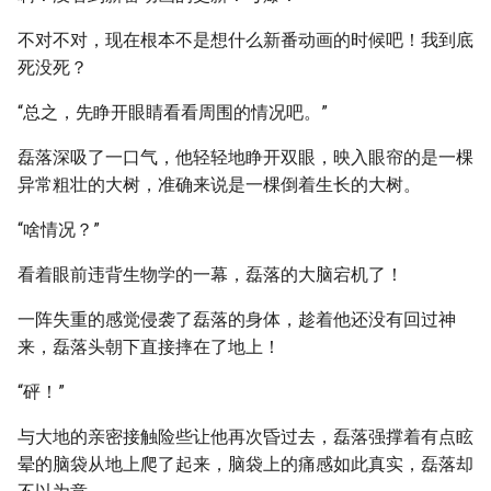
不对不对，现在根本不是想什么新番动画的时候吧！我到底
死没死？
“总之，先睁开眼睛看看周围的情况吧。”
磊落深吸了一口气，他轻轻地睁开双眼，映入眼帘的是一棵
异常粗壮的大树，准确来说是一棵倒着生长的大树。
“啥情况？”
看着眼前违背生物学的一幕，磊落的大脑宕机了！
一阵失重的感觉侵袭了磊落的身体，趁着他还没有回过神
来，磊落头朝下直接摔在了地上！
“砰！”
与大地的亲密接触险些让他再次昏过去，磊落强撑着有点眩
晕的脑袋从地上爬了起来，脑袋上的痛感如此真实，磊落却