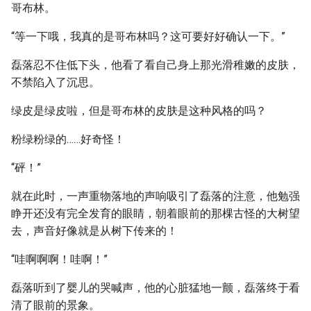
哥布林。
“等一下哦，我真的是哥布林吗？这可要好好确认一下。”
磊落忍不住低下头，他看了看自己身上那光滑稚嫩的皮肤，
不禁陷入了沉思。
绿皮是绿皮啦，但是哥布林的皮肤是这种风格的吗？
粉绿粉绿的……好奇怪！
“砰！”
就在此时，一声重物落地的声响吸引了磊落的注意，他勉强
睁开还没有完全发育的眼睛，朝着眼前的那棵古怪的大树望
去，声音好像就是从树下传来的！
“哇啊啊啊！哇啊！”
磊落听到了婴儿的哭喊声，他的心脏猛地一颤，磊落终于看
清了眼前的景象。