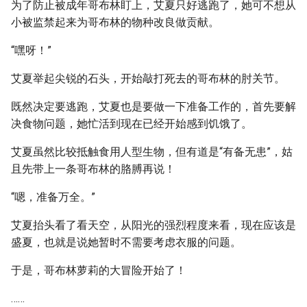
为了防止被成年哥布林盯上，艾夏只好逃跑了，她可不想从
小被监禁起来为哥布林的物种改良做贡献。
“嘿呀！”
艾夏举起尖锐的石头，开始敲打死去的哥布林的肘关节。
既然决定要逃跑，艾夏也是要做一下准备工作的，首先要解
决食物问题，她忙活到现在已经开始感到饥饿了。
艾夏虽然比较抵触食用人型生物，但有道是“有备无患”，姑
且先带上一条哥布林的胳膊再说！
“嗯，准备万全。”
艾夏抬头看了看天空，从阳光的强烈程度来看，现在应该是
盛夏，也就是说她暂时不需要考虑衣服的问题。
于是，哥布林萝莉的大冒险开始了！
……