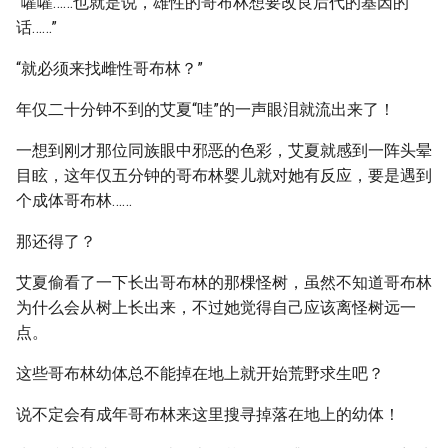
“嚯嚯……也就是说，雄性的哥布林想要改良后代的基因的
话……”
“就必须来找雌性哥布林？”
年仅二十分钟不到的艾夏“哇”的一声眼泪就流出来了！
一想到刚才那位同族眼中邪恶的色彩，艾夏就感到一阵头晕
目眩，这年仅五分钟的哥布林婴儿就对她有反应，要是遇到
个成体哥布林……
那还得了？
艾夏偷看了一下长出哥布林的那棵怪树，虽然不知道哥布林
为什么会从树上长出来，不过她觉得自己应该离怪树远一
点。
这些哥布林幼体总不能掉在地上就开始荒野求生吧？
说不定会有成年哥布林来这里搜寻掉落在地上的幼体！