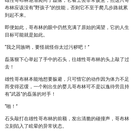
雄性哥布林逐渐爬向了磊落，它看上去非常疲惫，照这只哥
布林应该没有“野孩子”的技能，否则它不至于爬几步路就累
到起不来。
即便如此，哥布林的眼中仍然充满了原始的渴望，它的人生
目标可能就是如此。
“我之同族哟，要怪就怪你太过污秽吧！”
磊落狠下心举起了手中的石头，往雄性哥布林的头上敲了过
去！
雄性哥布林本能地想要躲避，只可惜它的动作因为体力不足
而变得迟缓，一个刚出生的婴儿哥布林可不是以逸待劳且持
有“武器”的磊落的对手！
“啪！”
石头敲打在雄性哥布林的前额，发出清脆的碰撞声，哥布林
立刻陷入了眩晕的异常状态。