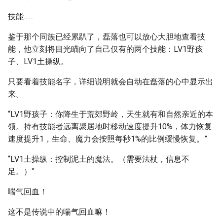
技能……
鉴于那个同族已经累趴了，磊落也可以放心大胆地查看技
能，他立刻将目光瞄向了自己仅有的两个技能：LV1野孩
子、LV1土操纵。
只要看着技能名字，详细说明就会自动在磊落的心中显示出
来。
“LV1野孩子：你降生于荒郊野岭，天生就有和自然亲近的本
领。持有技能者远离聚居地时移动速度提升10%，体力恢复
速度提升1，生命、魔力会按照每秒1%的比例缓慢恢复。”
“LV1土操纵：控制泥土的魔法。（需要法杖，信息不
足。）”
喘气回血！
这不是传说中的喘气回血嘛！