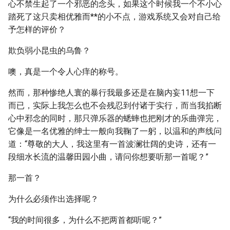
心不禁生起了一个邪恶的念头，如果这个时候我一个不小心
踏死了这只卖相优雅而**的小不点，游戏系统又会对自己给
予怎样的评价？
欺负弱小昆虫的乌鲁？
噢，真是一个令人心痒的称号。
然而，那种惨绝人寰的暴行我最多还是在脑内妄11想一下
而已，实际上我怎么也不会残忍到付诸于实行，而当我掐断
心中邪念的同时，那只弹乐器的蟋蟀也把刚才的乐曲弹完，
它像是一名优雅的绅士一般向我鞠了一躬，以温和的声线问
道：“尊敬的大人，我这里有一首波澜壮阔的史诗，还有一
段细水长流的温馨田园小曲，请问你想要听那一首呢？”
那一首？
为什么必须作出选择呢？
“我的时间很多，为什么不把两首都听呢？”