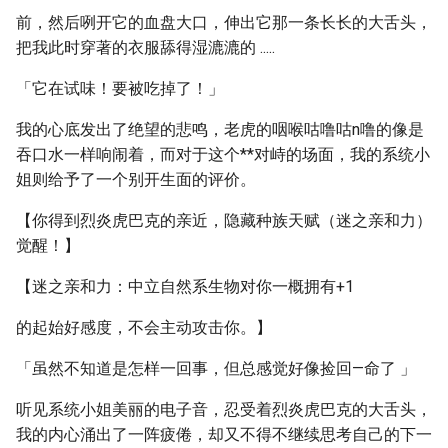
前，然后咧开它的血盘大口，伸出它那一条长长的大舌头，
把我此时穿著的衣服舔得湿漉漉的 .....
「它在试味！要被吃掉了！」
我的心底发出了绝望的悲鸣，老虎的咽喉咕噜咕n噜的像是
吞口水一样响闹着，而对于这个**对峙的场面，我的系统小
姐则给予了一个别开生面的评价。
【你得到烈炎虎巴克的亲近，隐藏种族天赋（迷之亲和力）
觉醒！】
【迷之亲和力：中立自然系生物对你一概拥有+1
的起始好感度，不会主动攻击你。】
「虽然不知道是怎样一回事，但总感觉好像捡回—命了 」
听见系统小姐美丽的电子音，忍受着烈炎虎巴克的大舌头，
我的内心涌出了一阵疲倦，却又不得不继续思考自己的下一