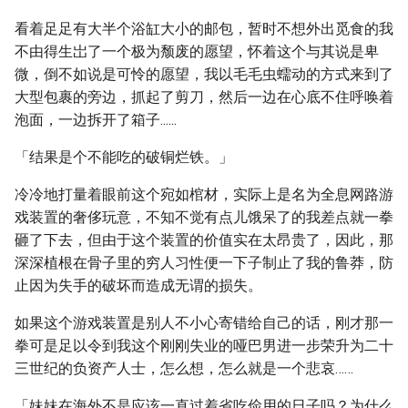
看着足足有大半个浴缸大小的邮包，暂时不想外出觅食的我
不由得生岀了一个极为颓废的愿望，怀着这个与其说是卑
微，倒不如说是可怜的愿望，我以毛毛虫蠕动的方式来到了
大型包裹的旁边，抓起了剪刀，然后一边在心底不住呼唤着
泡面，一边拆开了箱子......
「结果是个不能吃的破铜烂铁。」
冷冷地打量着眼前这个宛如棺材，实际上是名为全息网路游
戏装置的奢侈玩意，不知不觉有点儿饿呆了的我差点就一拳
砸了下去，但由于这个装置的价值实在太昂贵了，因此，那
深深植根在骨子里的穷人习性便一下子制止了我的鲁莽，防
止因为失手的破坏而造成无谓的损失。
如果这个游戏装置是别人不小心寄错给自己的话，刚才那一
拳可是足以令到我这个刚刚失业的哑巴男进一步荣升为二十
三世纪的负资产人士，怎么想，怎么就是一个悲哀……
「妹妹在海外不是应该一直过着省吃俭用的日子吗？为什么