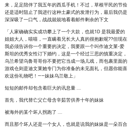
来，足足陪伴了我五年的西瓜手机！不过，草根平民的节俭
还是适时阻止了我进行这种土豪式的发泄行为，最后我仍是
深深吸了一口气，战战兢兢地看着邮件剩余的下文
「人家确确实实成功攀上了一个大款，也就1D 是我最爱的
姐姐大人，嘻嘻，一直瞒着兄长大人真的很抱歉呢??但现在
我必须告诉你一个重要的决定，我要跟一个叫作迪文莱-爱
斯坦的优秀女性订下婚约，这是一个经过三思的慎重决定，
乌兰希望乌鲁哥哥你不要把它当成一场儿戏，而包裹里面的
游戏仓则是迪文莱她专门为你准备的未见面礼，但愿你能喜
欢这份礼物吧！——妹妹乌兰敬上」
短短的邮件却包含着巨大的讯息量 .....
首先，我代替亡父亡母含辛茹苦供养十年的妹妹
被海外的某个坏人拐跑了 .....
而且那个坏人还是一个女人，也就是说我的妹妹是一朵百合
.....