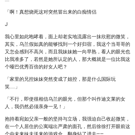
「啊！真想烧死这对突然冒出来的白痴情侣
J
我心里如此咆哮着，面上却老实地流露出一抹欣慰的微笑，
其实，乌兰假如真的能够找到一个好归宿，我这个当哥哥的
又怎会感到不高兴，而且我妹妹她一向早熟，看人的眼光也
比我准多了，若然是她所认定的人，那大概就是一位比我这
个哑巴优秀百倍的好女人吧？
「家里的兄控妹妹突然变成了姐控，那是什么国际玩
笑......」
「不行，即使很相信乌兰的眼光，但那个叫作迪文莱的女
人，我仍然必须亲身一见！」
抱持着宛如父亲一般的坚持与立场，我强迫自己收起微笑，
在一个人居住的公寓端出严肃的面孔，然后徐徐打开眼前这
个由未来妹夫送来的游戏仓，翻身钻了进去——