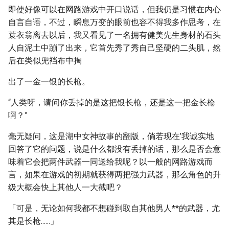
即使好像可以在网路游戏中开口说话，但我仍是习惯在内心
自言自语，不过，瞬息万变的眼前也容不得我多作思考，在
蓑衣翁离去以后，我又看见了一名拥有健美先生身材的石头
人自泥土中蹦了出来，它首先秀了秀自己坚硬的二头肌，然
后在类似兜裆布中掏
出了一金一银的长枪。
“人类呀，请问你丢掉的是这把银长枪，还是这一把金长枪
啊？”
毫无疑问，这是湖中女神故事的翻版，倘若现在’我诚实地
回答了它的问题，说是什么都没有丢掉的话，那么是否会意
味着它会把两件武器一同送给我呢？以一般的网路游戏而
言，如果在游戏的初期就获得两把强力武器，那么角色的升
级大概会快上其他人一大截吧？
「可是，无论如何我都不想碰到取自其他男人**的武器，尤
其是长枪......」