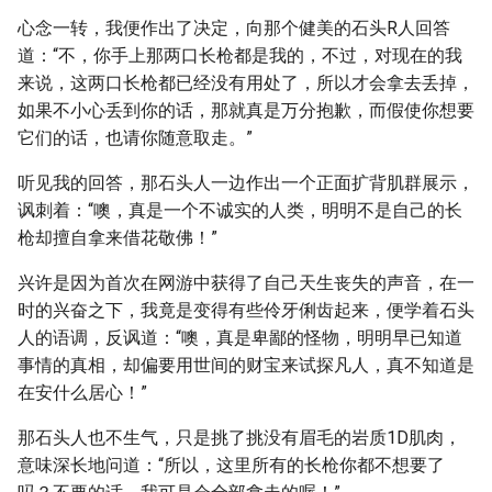
心念一转，我便作出了决定，向那个健美的石头R人回答
道：“不，你手上那两口长枪都是我的，不过，对现在的我
来说，这两口长枪都已经没有用处了，所以才会拿去丢掉，
如果不小心丢到你的话，那就真是万分抱歉，而假使你想要
它们的话，也请你随意取走。”
听见我的回答，那石头人一边作出一个正面扩背肌群展示，
讽刺着：“噢，真是一个不诚实的人类，明明不是自己的长
枪却擅自拿来借花敬佛！”
兴许是因为首次在网游中获得了自己天生丧失的声音，在一
时的兴奋之下，我竟是变得有些伶牙俐齿起来，便学着石头
人的语调，反讽道：“噢，真是卑鄙的怪物，明明早已知道
事情的真相，却偏要用世间的财宝来试探凡人，真不知道是
在安什么居心！”
那石头人也不生气，只是挑了挑没有眉毛的岩质1D肌肉，
意味深长地问道：“所以，这里所有的长枪你都不想要了