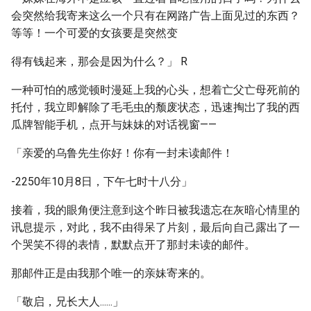
会突然给我寄来这么一个只有在网路广告上面见过的东西？
等等！一个可爱的女孩要是突然变
得有钱起来，那会是因为什么？」 R
一种可怕的感觉顿时漫延上我的心头，想着亡父亡母死前的
托付，我立即解除了毛毛虫的颓废状态，迅速掏岀了我的西
瓜牌智能手机，点开与妹妹的对话视窗——
「亲爱的乌鲁先生你好！你有一封未读邮件！
-2250年10月8日，下午七时十八分」
接着，我的眼角便注意到这个昨日被我遗忘在灰暗心情里的
讯息提示，对此，我不由得呆了片刻，最后向自己露出了一
个哭笑不得的表情，默默点开了那封未读的邮件。
那邮件正是由我那个唯一的亲妹寄来的。
「敬启，兄长大人......」