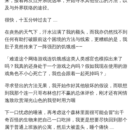
来，接着再次点开系统选单，开始寻求其他登岀的方法，以
及与外界联络的途径。
很快，十五分钟过去了 .....
在炎热的天气下，汗水沾满了我的额头，而我亦仍然找不到
任何有助打破眼前这个困境的方法与线索，更糟糕的是，我
肚子竟然传来了一阵强烈的饥饿感——
「难道这个网络游戏连饥饿感这类人类感官也模拟出来了
吗？我真的还身处于一个游戏之内吗？假如我现在使用的游
戏角色不小心死亡了，我也会跟着一起死掉吗？」
寻求登出的方法无果，我开始作好其他较坏的假设，而联想
到我那个连一只哥布林也打不赢的总体评价，刚才还有闲情
逸致欣赏湖光山色的我登时用力咽
下一口忧虑的唾液，再考虑这个森林里面很可能会冒"出千
奇百怪的生物来把自己一口吃掉，我更是想要尽快回到那个
属于普通上班族的公寓，然后大被盖头，睡个痛快 .....