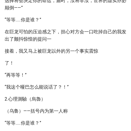
选择将会决定你的命运，届时，汝将非汝，世界的虚实亦必
颠倒——”
“等等......你是谁？”
在巨龙可怕的压迫感之下，担心对方会一口吃掉自己的我发
出了颤抖惊惶的提问一
接着，我又马上被巨龙以外的另一个事实震惊
了！
“再等等！”
“我这个哑巴怎么能说话了？！”
2.心理測驗（烏魯）
（乌鲁）——括号内为第一人称
“等等......你是谁？”