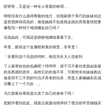
哎呀呀，又是这一种令人害羞的称谓 .....
明明没有什么值得尊敬的地方，但我家那个乖巧的妹妹却总
是把我捧得高高的，难道她就不知道我会因此而害羞得想要
像鸵鸟一样找个地洞藏起自己吗？
话虽如此，可我还是静静地继续看着下文。
毕竟，眼前这个金属棺材真的很贵，非常贵！
「在看到这个讯息的同时，相信兄长大人也收到
了人家寄给你的包裹吧？哼哼哼，请千万不要对里面由装着
的东西感到意外，虽然它的价值不菲，可那绝非你妹妹跑去
做某些不三不四的勾当才弄来的玩具，而是人家确确实实成
功攀上了一个大款 .....」
乌兰那家伙果然是出卖了自己的身体了吗！
把邮件看到此处，我差点就激动得摔掉了我当初辛苦储钱买