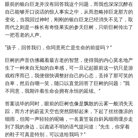
眼前的银白巨龙并没有回答我这个问题，而我也深深沉醉在
自己能够开口说话的惊人事实之中，从而忽略掉巨龙那方的
变化，当我回过神时，刚刚的银白巨龙已经消失不见了，取
而代之则是一株长有奇怪果实的参天巨树，只听巨树传出了
一把苍老的人声。
“孩子，回答我们，你同意死亡是生命的前提吗？”
巨树的声音仿佛藏着最古老的智慧，使得我的内心莫名地产
生了一种来自无知的自卑感，可一旦记起眼前这一切只是游
戏程序而已，我便很快调整好自己的心态，丢掉了那可笑的
自卑，然后自嘲一笑，随口以直觉回答了巨树的问题：“我
不同意，我期许着生命会拥有永恒的延续。”
答案说毕的同时，眼前的巨树也像是飘散的云雾一般消失无
踪，而方才的蔚蓝天空也突然阴郁起来，下起了丝丝微凉的
细雨，但闻一声轻轻的呢喃，一名蓑笠翁自斜风细雨缓步走
到了我的身边，以诡诺不明的语气提问道：“先生，你穿着
的鞋子可真是特别，可以送给我吗？”