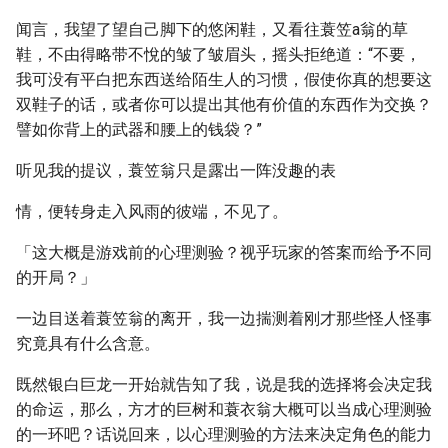
闻言，我望了望自己脚下的悠闲鞋，又看往蓑笠a翁的草
鞋，不由得略带不悅的皱了皱眉头，摇头拒绝道：“不要，
我可没有平白把东西送给陌生人的习惯，假使你真的想要这
双鞋子的话，或者你可以提出其他有价值的东西作为交换？
譬如你背上的武器和腰上的钱袋？”
听见我的提议，蓑笠翁只是露出一阵没趣的表
情，便转身走入风雨的彼端，不见了。
「这大概是游戏前的心理测验？视乎玩家的答案而给予不同
的开局？」
一边目送着蓑笠翁的离开，我一边揣测着刚才那些怪人怪事
究竟具有什么含意。
既然银白巨龙一开始就告知了我，说是我的选择将会决定我
的命运，那么，方才的巨树和蓑衣翁大概可以当成心理测验
的一环吧？话说回来，以心理测验的方法来决定角色的能力