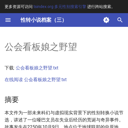
更多资源可访问
tsindex.org 多元性别搜索引擎
进行跨站搜索。
键
性转小说档案（三）
入
摘要
以
公会看板娘之野望
开
其他信息
始
正文
下载:
公会看板娘之野望.txt
搜
在线阅读 公会看板娘之野望.txt
索
摘要
本文件为一部未来科幻与虚拟现实背景下的性别转换小说节
选，讲述了一位哑巴文员在失业后经历的荒诞与奇异事件。
故事发生在2250年10月9日，地点位于地球联邦的中原地