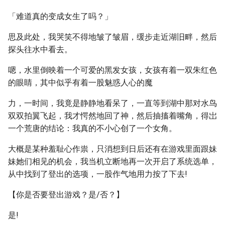
「难道真的变成女生了吗？」
思及此处，我哭笑不得地皱了皱眉，缓步走近湖旧畔，然后
探头往水中看去。
嗯，水里倒映着一个可爱的黑发女孩，女孩有着一双朱红色
的眼睛，其中似乎有着一股魅惑人心的魔
力，一时间，我竟是静静地看呆了，一直等到湖中那对水鸟
双双拍翼飞起，我才愕然地回了神，然后抽搐着嘴角，得岀
一个荒唐的结论：我真的不小心创了一个女角。
大概是某种羞耻心作祟，只消想到日后还有在游戏里面跟妹
妹她们相见的机会，我当机立断地再一次开启了系统选单，
从中找到了登出的选项，一股作气地用力按了下去!
【你是否要登出游戏？是/否？】
是!