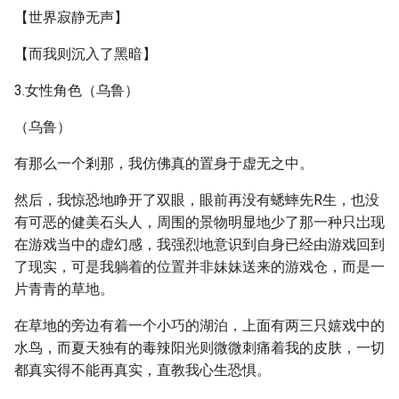
【世界寂静无声】
【而我则沉入了黑暗】
3.女性角色（乌鲁）
（乌鲁）
有那么一个剎那，我仿佛真的置身于虚无之中。
然后，我惊恐地睁开了双眼，眼前再没有蟋蟀先R生，也没
有可恶的健美石头人，周围的景物明显地少了那一种只岀现
在游戏当中的虚幻感，我强烈地意识到自身已经由游戏回到
了现实，可是我躺着的位置并非妹妹送来的游戏仓，而是一
片青青的草地。
在草地的旁边有着一个小巧的湖泊，上面有两三只嬉戏中的
水鸟，而夏天独有的毒辣阳光则微微刺痛着我的皮肤，一切
都真实得不能再真实，直教我心生恐惧。