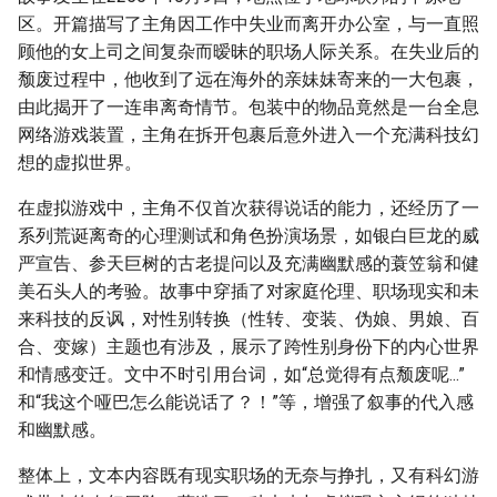
区。开篇描写了主角因工作中失业而离开办公室，与一直照
顾他的女上司之间复杂而暧昧的职场人际关系。在失业后的
颓废过程中，他收到了远在海外的亲妹妹寄来的一大包裹，
由此揭开了一连串离奇情节。包装中的物品竟然是一台全息
网络游戏装置，主角在拆开包裹后意外进入一个充满科技幻
想的虚拟世界。
在虚拟游戏中，主角不仅首次获得说话的能力，还经历了一
系列荒诞离奇的心理测试和角色扮演场景，如银白巨龙的威
严宣告、参天巨树的古老提问以及充满幽默感的蓑笠翁和健
美石头人的考验。故事中穿插了对家庭伦理、职场现实和未
来科技的反讽，对性别转换（性转、变装、伪娘、男娘、百
合、变嫁）主题也有涉及，展示了跨性别身份下的内心世界
和情感变迁。文中不时引用台词，如“总觉得有点颓废呢...”
和“我这个哑巴怎么能说话了？！”等，增强了叙事的代入感
和幽默感。
整体上，文本内容既有现实职场的无奈与挣扎，又有科幻游