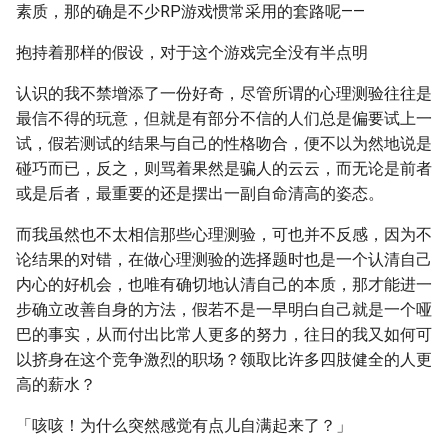
素质，那的确是不少RP游戏惯常采用的套路呢——
抱持着那样的假设，对于这个游戏完全没有半点明
认识的我不禁增添了一份好奇，尽管所谓的心理测验往往是
最信不得的玩意，但就是有部分不信的人们总是偏要试上一
试，假若测试的结果与自己的性格吻合，便不以为然地说是
碰巧而已，反之，则骂着果然是骗人的云云，而无论是前者
或是后者，最重要的还是摆出一副自命清高的姿态。
而我虽然也不太相信那些心理测验，可也并不反感，因为不
论结果的对错，在做心理测验的选择题时也是一个认清自己
内心的好机会，也唯有确切地认清自己的本质，那才能进一
步确立改善自身的方法，假若不是一早明白自己就是一个哑
巴的事实，从而付出比常人更多的努力，往日的我又如何可
以挤身在这个竞争激烈的职场？领取比许多四肢健全的人更
高的薪水？
「咳咳！为什么突然感觉有点儿自满起来了？」