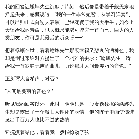
我的回答让蟋蟀先生沉默了片刻，然后像是带着千般无奈地
摇起头来，感慨说道：“我的一生非常短暂，从学习弹奏到
可以出师正式向别人表演，已经花费了我的大半生，如今上
天留给我的寿命，也大概只能堪可弹完一首而已。巨大的人
类朋友，你可是我最后的听众呀——”
想着蜉蜥在世，看着蟋蟀先生那既幸福又悲哀的沔神色，我
却是倒过来给对方提岀了一个刁难的要求：“蟋蟀先生，请
给我一首寂静无声的曲儿，听说那才人间最美丽的音色。”
正所谓大音希声，对否？
“人间最美丽的音色？”
听见我的回答以外，此时，明明只是一段虚伪数据的蟋蟀先
生却是露出了一个极其人性化的表情，他的眸子里面仿佛进
发出千百万人也比不过的热情！
它抚摸着结他，看着我，拨指撩动了弦一