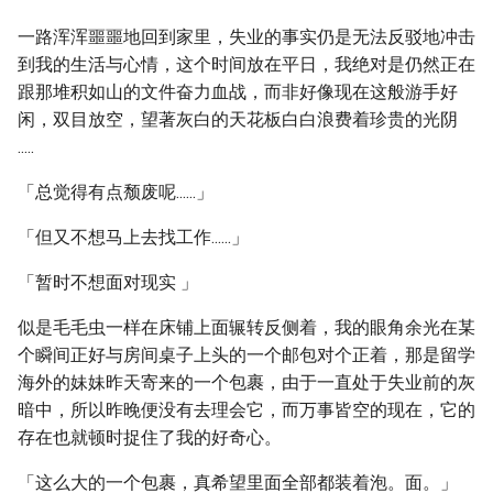
一路浑浑噩噩地回到家里，失业的事实仍是无法反驳地冲击
到我的生活与心情，这个时间放在平日，我绝对是仍然正在
跟那堆积如山的文件奋力血战，而非好像现在这般游手好
闲，双目放空，望著灰白的天花板白白浪费着珍贵的光阴
.....
「总觉得有点颓废呢......」
「但又不想马上去找工作......」
「暂时不想面对现实 」
似是毛毛虫一样在床铺上面辗转反侧着，我的眼角余光在某
个瞬间正好与房间桌子上头的一个邮包对个正着，那是留学
海外的妹妹昨天寄来的一个包裹，由于一直处于失业前的灰
暗中，所以昨晚便没有去理会它，而万事皆空的现在，它的
存在也就顿时捉住了我的好奇心。
「这么大的一个包裹，真希望里面全部都装着泡。面。」