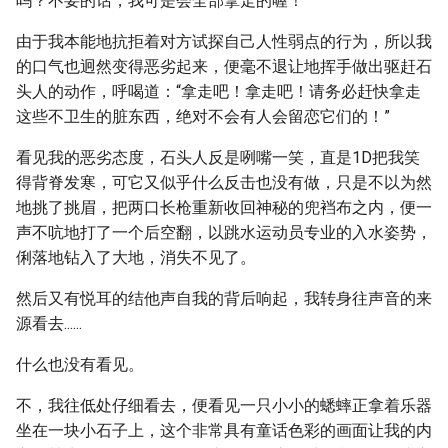
吗？不要的话，我可是会全部拿走的喔！”
由于我本能地抗拒着对方试探自己人性弱点的行为，所以我
的口气也迥然变得恶劣起来，便毫不退让地挥手做出驱赶石
头人的动作，呼喝道：“拿走吧！拿走吧！请务必赶快拿走
这些不卫生的脏东西，绝对不会有人会留恋它们的！”
看见我的恶劣态度，石头人反是咧嘴一笑，直是1D把我笑
得背脊发寒，可它又似乎什么反击也没有做，只是不以为然
地挑了挑眉，把两口长枪重新收回神秘的兜裆布之内，便一
声不吭地打了一个后空翻，以跳水运动员专业的入水姿势，
俐落地钻入了大地，消失不见了。
然后又有悦耳的结他声自我的背后响起，我转身往声音的来
源看去......
什么也没有看见。
不，我往低处仔细看去，便看见一只小小的蟋蟀正拿着乐器
坐在一块小石子上，这个非常具有童话色彩的画面让我的内