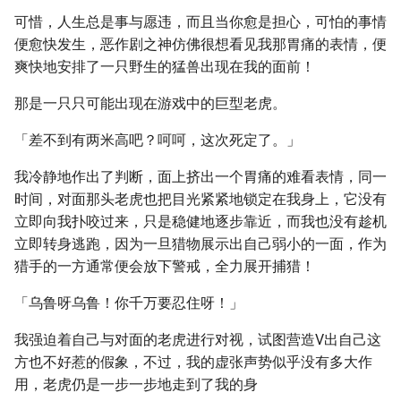
可惜，人生总是事与愿违，而且当你愈是担心，可怕的事情
便愈快发生，恶作剧之神仿佛很想看见我那胃痛的表情，便
爽快地安排了一只野生的猛兽出现在我的面前！
那是一只只可能出现在游戏中的巨型老虎。
「差不到有两米高吧？呵呵，这次死定了。」
我冷静地作出了判断，面上挤出一个胃痛的难看表情，同一
时间，对面那头老虎也把目光紧紧地锁定在我身上，它没有
立即向我扑咬过来，只是稳健地逐步靠近，而我也没有趁机
立即转身逃跑，因为一旦猎物展示出自己弱小的一面，作为
猎手的一方通常便会放下警戒，全力展开捕猎！
「乌鲁呀乌鲁！你千万要忍住呀！」
我强迫着自己与对面的老虎进行对视，试图营造V出自己这
方也不好惹的假象，不过，我的虚张声势似乎没有多大作
用，老虎仍是一步一步地走到了我的身