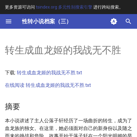
更多资源可访问
tsindex.org 多元性别搜索引擎
进行跨站搜索。
键
性转小说档案（三）
入
摘要
以
转生成血龙姬的我战无不胜
开
其他信息
始
正文
下载:
转生成血龙姬的我战无不胜.txt
搜
在线阅读 转生成血龙姬的我战无不胜.txt
索
摘要
本小说讲述了主人公落子轩经历了一场曲折的转生，成为了
血龙族的独女。在这里，她必须面对自己的新身份以及随之
而来的挑战和危险。故事开始于落子轩在一个阳光明媚的早