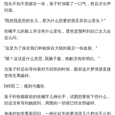
指头不知不觉握在一块，落子轩深吸了一口气，然后才出声
问道。
“既然我是您的女儿，那为什么您要把我丢弃在山里头？”
玫曦芊儿的脸上并没有什么变化，显然是预料到自己女儿会
这么问。
“这是为了保全我们种族留在大陆的最后一份血脉。”
“嗯？这话是什么意思...我脑子蠢，抱歉没有听明白。”
当落子轩还在等待着对方回答的时候，眼前这片梦境便直接
变得支离破碎。
[WEB] 二：规则与魔轮
落子轩朝着眼前的玫曦芊儿伸出手，试图想要留下些什么，
但还没有等到她抓到，周围的一切便已经全部破碎。
身体的知觉重新回归，一种比起先前要澎湃几个档次不止的