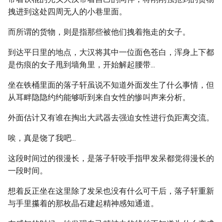
拽进到这处四周无人的小巷里面。
而所谓的货物，则是指那些被他们拽着拖走的女子。
到达平日里的地点，大汉将其中一位面色苍白，浑身上下都
是伤痕的女子甩到墙角里，开始解起腰带...
坐在铁桶里面的落子轩虽说不知道外面发生了什么事情，但
从耳畔隐隐约约能够听到来自女性的惨叫声来分析。
外面估计又有谁在掏出大武器去强迫女性进行负距离交流。
唉，真是饶了我吧...
这段时间过的很漫长，是落子轩咬手指甲发呆都觉得漫长的
一段时间。
想着反正坐在这里除了发呆也没有什么可干后，落子轩重新
与手里攥着的那枚晶石建起精神感知通道。