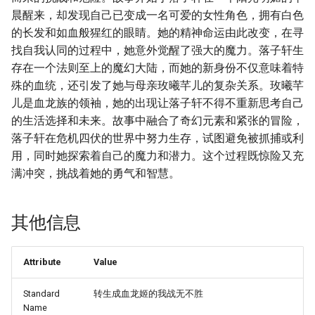
晨醒来，却发现自己已变成一名可爱的女性角色，拥有白色
的长发和如血般猩红的眼睛。她的精神命运由此改变，在寻
找自我认同的过程中，她意外觉醒了强大的魔力。落子轩生
存在一个法则至上的魔幻大陆，而她的新身份不仅意味着特
殊的血统，还引发了她与母亲玫曦芊儿的复杂关系。玫曦芊
儿是血龙族的领袖，她的出现让落子轩不得不重新思考自己
的生活选择和未来。故事中融合了奇幻元素和紧张的冒险，
落子轩在危机四伏的世界中努力生存，试图避免被抓捕或利
用，同时她探索着自己的魔力和潜力。这个过程既惊险又充
满冲突，挑战着她的勇气和智慧。
其他信息
Attribute
Value
Standard
转生成血龙姬的我战无不胜
Name