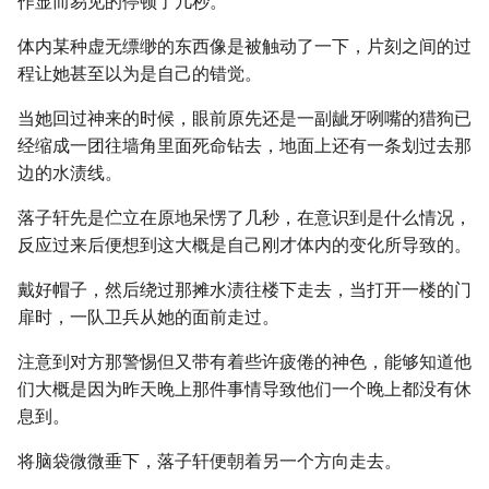
作显而易见的停顿了几秒。
体内某种虚无缥缈的东西像是被触动了一下，片刻之间的过
程让她甚至以为是自己的错觉。
当她回过神来的时候，眼前原先还是一副龇牙咧嘴的猎狗已
经缩成一团往墙角里面死命钻去，地面上还有一条划过去那
边的水渍线。
落子轩先是伫立在原地呆愣了几秒，在意识到是什么情况，
反应过来后便想到这大概是自己刚才体内的变化所导致的。
戴好帽子，然后绕过那摊水渍往楼下走去，当打开一楼的门
扉时，一队卫兵从她的面前走过。
注意到对方那警惕但又带有着些许疲倦的神色，能够知道他
们大概是因为昨天晚上那件事情导致他们一个晚上都没有休
息到。
将脑袋微微垂下，落子轩便朝着另一个方向走去。