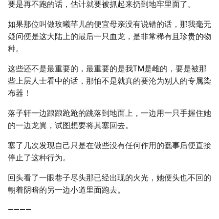
要是再不跑的话，估计就要被抓起来扔到地牢里面了。
如果那位叫做玫曦芊儿的便宜母亲没有说错的话，那我毫无
疑问便是这大陆上的最后一只血龙，是非常稀有且珍贵的物
种。
这些还不是最重要的，最重要的是我TM是雌的，要是被那
些上层人士看中的话，那怕不是就真的要沦为别人的专属染
布器！
落子轩一边踉踉跄跄的跳落到地面上，一边用一只手握住她
的一边龙翼，试图想要将其塞回去。
塞了几次发现自己只是在做些没有任何作用的蠢事后便直接
停止了这种行为。
回头看了一眼巷子尽头那已经出现的火光，她便头也不回的
朝着阴暗的另一边小道里面跑去。
————