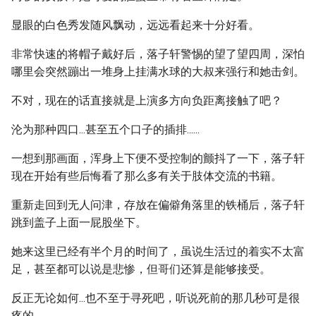
显眼的白色秀发随风飘动，远远看起来十分好看。
非常快速的将帽子戴好后，落子轩警惕的望了望四周，深怕
哪里会突然蹦出一堆身上挂满水球的大叔来强行和她击剑。
不对，现在的话直接就是上演多方向负距离接触了吧？
沦为那种四口...甚至五个口子的插排......
一想到那画面，浑身上下便不受控制的颤抖了一下，落子轩
现在开始有些后悔看了那么多有关于肢体交流的书籍。
重新走回到无人问津，存放在偏僻角落里的铁桶后，落子轩
跳到盖子上面一屁股坐下。
她来这里已经有半个月的时间了，虽说生活过的着实不太富
足，甚至都可以说是悲惨，但哥们还算是能够接受。
反正无论如何...也不至于寻死吧，听说死前的那几秒可是很
疼的。