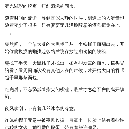
流光溢彩的牌匾，灯红酒绿的闹市。
随着时间的流逝，等到夜深人静的时候，街道上的人流量也
随着变少了很多，只有寥寥无几满脸醉意的酒鬼瘫倒在地
上。
突然间，一个放大版的大黑耗子从一个铁桶里面翻出去，开
始偷偷摸摸的翻找起饭馆后院存放过期食物的铁箱。
翻找了半天，大黑耗子才找出一条有些发霉的面包，摇头晃
脑看了看周围确认没有其他人在的时候，才开始大口的吞咽
起手里那条面包。
吃完后，不忘舔舐着指尖的残渣，最后才恋恋不舍的离开铁
箱。
夜风吹刮，带有着几丝冰寒的冷意。
连体的帽子无意中被夜风吹掉，展露出一位脸上沾有着些许
污秽的女孩，她可爱的脸蛋上带有着些许满足。