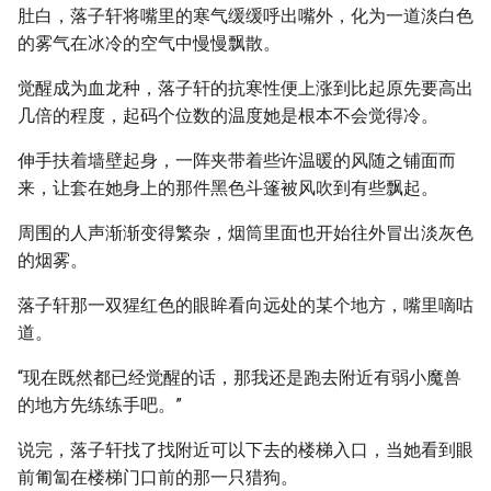
肚白，落子轩将嘴里的寒气缓缓呼出嘴外，化为一道淡白色
的雾气在冰冷的空气中慢慢飘散。
觉醒成为血龙种，落子轩的抗寒性便上涨到比起原先要高出
几倍的程度，起码个位数的温度她是根本不会觉得冷。
伸手扶着墙壁起身，一阵夹带着些许温暖的风随之铺面而
来，让套在她身上的那件黑色斗篷被风吹到有些飘起。
周围的人声渐渐变得繁杂，烟筒里面也开始往外冒出淡灰色
的烟雾。
落子轩那一双猩红色的眼眸看向远处的某个地方，嘴里嘀咕
道。
“现在既然都已经觉醒的话，那我还是跑去附近有弱小魔兽
的地方先练练手吧。”
说完，落子轩找了找附近可以下去的楼梯入口，当她看到眼
前匍匐在楼梯门口前的那一只猎狗。