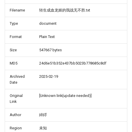
Filename
转生成血龙姬的我战无不胜.txt
Type
document
Format
Plain Text
Size
547667 bytes
MD5
24d6e51b352e437bb5023b778685c8df
Archived
2025-02-19
Date
Original
[Unknown link(update needed)]
Link
Author
緈綒
Region
未知