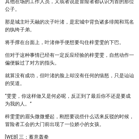
其他在场的工作人员，又或者说是冒险者都认识为首的那位
公子。
那是城主叶天融的次子叶渚，是宏城中背负诸多绯闻和骂名
的纨绔子弟。
将手撑在台面上，叶渚伸手便想要勾住梓雯雯的下巴。
但对于这种事情已经有一定反应经验的梓雯雯，自然动作一
偏便躲过了对方的指头。
就算没有成功，但叶渚的脸上却没有任何的恼怒，只是讪讪
的笑道。
“雯雯，你这样做又是何必呢，反正到了最后你不还是要成
为我的人。”
梓雯雯的眉头微微蹙起，刚想要说些什么话来反驳的时候，
冒险者工会的大门前出现了一位娇小的女孩。
[WEB] 三：蓄意轰拳