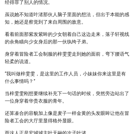
经得罪了别人的情况。
虽说她不知道叶渚那伙人脑子里面的想法，但出于本能的感
知，她还是察觉到了来自周围的敌意。
看着前面那紫发紫眸的少女朝着自己这边走来，落子轩视线
的余角瞄向少女身后的那一伙纨绔子弟。
身穿着冒险者工会制服的梓雯雯走到她的面前，弯下腰语气
轻柔的说道。
“我叫做梓雯雯，是这里的工作人员，小妹妹你来这里是有
什么事情吗？”
当梓雯雯刚想要继续补充下一句话的时候，突然旁边站出了
一位身穿着华贵衣服的青年。
还算凑合的容貌加上像是麦子一样金黄的头发眼眸让他在冒
险者工会的大厅里显得格外显眼。
而这人正是宏城城主叶天融的次子叶渚。