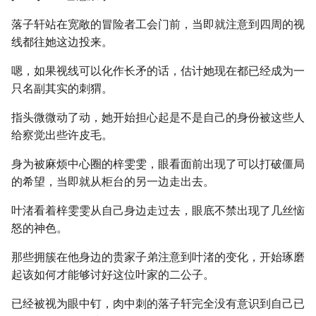
落子轩站在宽敞的冒险者工会门前，当即就注意到四周的视
线都往她这边投来。
嗯，如果视线可以化作长矛的话，估计她现在都已经成为一
只名副其实的刺猬。
指头微微动了动，她开始担心起是不是自己的身份被这些人
给察觉出些许皮毛。
身为被麻烦中心圈的梓雯雯，眼看面前出现了可以打破僵局
的希望，当即就从柜台的另一边走出去。
叶渚看着梓雯雯从自己身边走过去，眼底不禁出现了几丝恼
怒的神色。
那些拥簇在他身边的贵家子弟注意到叶渚的变化，开始琢磨
起该如何才能够讨好这位叶家的二公子。
已经被视为眼中钉，肉中刺的落子轩完全没有意识到自己已