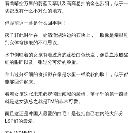
看着晴空万里的蔚蓝天幕以及高高悬挂的金色烈阳，似乎一
切都没有什么不对劲的地方。
但眼前这一幕是什么回事啊！
落子轩此时坐在一处清澈湖泊边的石块上，一脸像是亲眼见
到实体穹妹般的不可思议。
水中倒映着的女孩有着过肩的蓬松白色长发，像是血液般猩
红的眼眸以及一张过分可爱的脸蛋。
伸出过分纤细的食指戳在像是水蛋一样柔软的脸上，似乎都
能够回弹起来。
看着女孩这张未来必定倾国倾城的脸蛋，落子轩的第一感觉
就是这女孩总之就是TM的非常可爱。
而且这还是冲国人最爱的白毛！是包括自己在内绝大部分
LSP们的最爱。