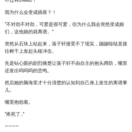
不过WDNMD！
我为什么会变成插座？！
“不对劲不对劲，可爱是很可爱，但为什么我会突然变成娘
们，这他娘的就离谱。”
突然从石块上站起来，落子轩接受不了现实，蹦蹦哒哒直接
往树干上发起头槌冲击。
先是钻心眼的剧烈痛楚让落子轩不由自主的抱头蹲防，嘴里
还发出呜呜呜的悲鸣。
然后她的脑海里才十分清楚的认知到自己身上发生的离谱事
儿。
嘴里抱怨着。
“疼死了...”
————