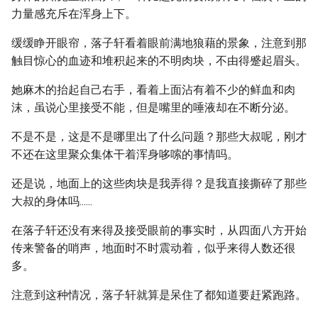
力量感充斥在浑身上下。
缓缓睁开眼帘，落子轩看着眼前满地狼藉的景象，注意到那
触目惊心的血迹和堆积起来的不明肉块，不由得蹙起眉头。
她麻木的抬起自己右手，看着上面沾有着不少的鲜血和肉
沫，虽说心里接受不能，但是嘴里的唾液却在不断分泌。
不是不是，这是不是哪里出了什么问题？那些大叔呢，刚才
不还在这里聚众集体干着浑身哆嗦的事情吗。
还是说，地面上的这些肉块是我弄得？是我直接撕碎了那些
大叔的身体吗......
在落子轩还没有来得及接受眼前的事实时，从四面八方开始
传来警备的哨声，地面时不时震动着，似乎来得人数还很
多。
注意到这种情况，落子轩就算是呆住了都知道要赶紧跑路。