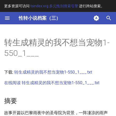
更多资源可访问
tsindex.org 多元性别搜索引擎
进行跨站搜索。
键
性转小说档案（三）
入
摘要
以
转生成精灵的我不想当宠物1-
开
其他信息
550_1___
始
正文
搜
下载:
转生成精灵的我不想当宠物1-550_1___.txt
索
在线阅读 转生成精灵的我不想当宠物1-550_1___.txt
摘要
故事开篇以巴黎雨夜中的圣母院为背景，一阵凄凉的雨声