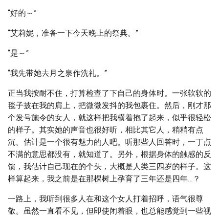
“好的～”
“艾莉妮，准备一下今天晚上的祭典。”
“是～”
“我先带她去月之泉作洗礼。”
正当我按耐不住，打算检查了下自己的身体时。一张软软的
毯子披在我的肩上，把微微发抖的我包裹住。然后，刚才那
个发号施令的女人，就这样把我横着抱了起来，似乎很轻松
的样子。其实她的声音也很好听，相比其它人，稍稍有点
沉。估计是一个很有魅力的人吧。听那些人回答时，一丁点
不满的意思都没有，就知道了。另外，根据身体的触感的反
馈，我估计自己现在的个头，大概是人类三四岁的样子。这
样算起来，我之前是在那棵树上孕育了三年还是四年…？
一路上，我听到很多人在和这个女人打着招呼，语气很尊
敬。虽然一直看不见，但即使闭着眼，也总能感觉到一些视