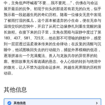
中，主角低声呼喊着“不要……我不要死……”，仿佛在与命运
展开最后的抗争。初现于街头的那道若有若无的白光，似乎
预示着一段超越生死的奇幻历程。随着一位修女无意中发现
了被雨打湿的孤儿，这个原本被遗弃的小生命，便在无奈与
温情交织的悲悯中，开启了从死亡边缘挣扎到重生觉醒的漫
长旅程。在接下来的日子里，主角在黑暗与寂静中度过了第
183、437、581、725天……他在那不可理喻的静默中，感受
到一层层透过温柔液体传来的生命律动；在反复的清醒与沉
睡中，他试图唤回失去的行动能力，捕捉外界模糊的低语，
逐渐拼凑出一个充满魔法、兽人与龙族共存的异世界的轮
廓。整部故事充斥着诡谲的悬念、令人心惊的转折与绝境中
的微光，让人不禁为这段命运多舛、跨越生死界限的历程所
动容。
其他信息
其他信息