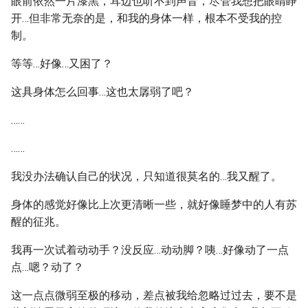
眼前依然一片漆黑，耳边也听不到声音，尽管我想把眼睛睁
开…但非常无奈的是，和我的身体一样，根本不受我的控
制。
等等…好像…又困了？
这具身体怎么回事…这也太孱弱了吧？
……
……
我没办法确认自己的状况，只知道很莫名的…我又醒了。
身体的感觉好像比上次更清晰一些，就好像睡梦中的人有苏
醒的征兆。
我再一次试着动动手？没反应…动动脚？咦…好像动了一点
点…嗯？动了？
这一点点微弱至极的移动，差点被我给忽略过过去，要不是