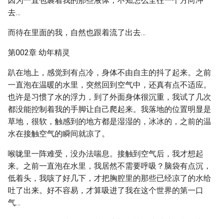
因为一直包裹着我的那些液体，不知怎么全往一个方向冲
去…
而待在里面的我，自然也跟着流了出去…
第002章 幼年精灵
趴在地上，感觉到有点冷，身体不由自主的抖了起来。之前
一直泡在温暖的水里，突然回到空气中，还真有点不适应。
也许是习惯了水的浮力，到了外面身体很沉重，我试了几次
都没能控制着我的手脚让自己爬起来。我落地的位置明显是
草地，很软，触感到的地方都是湿湿的，冰冰的，之前的温
水在接触空气的瞬间就凉了。
喉咙里一阵难受，没办法喘息。接触到空气后，我才想起
来。之前一直泡在水里，我居然不需要呼吸？脑袋有点沉，
低着头，我咳了好几下，才把胸腔里的那些已经凉了的水给
吐了出来。好不容易，才算吸进了我在这个世界的第一口
气…