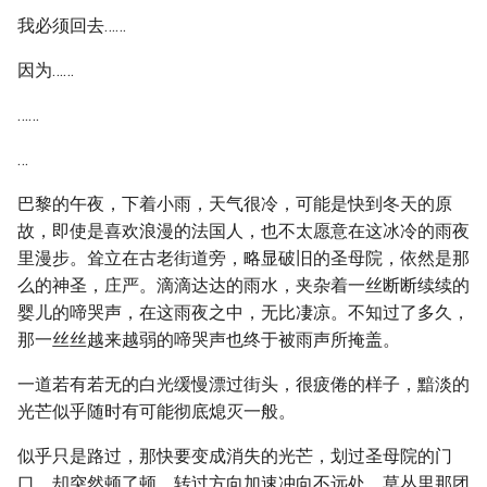
我必须回去……
因为……
……
…
巴黎的午夜，下着小雨，天气很冷，可能是快到冬天的原
故，即使是喜欢浪漫的法国人，也不太愿意在这冰冷的雨夜
里漫步。耸立在古老街道旁，略显破旧的圣母院，依然是那
么的神圣，庄严。滴滴达达的雨水，夹杂着一丝断断续续的
婴儿的啼哭声，在这雨夜之中，无比凄凉。不知过了多久，
那一丝丝越来越弱的啼哭声也终于被雨声所掩盖。
一道若有若无的白光缓慢漂过街头，很疲倦的样子，黯淡的
光芒似乎随时有可能彻底熄灭一般。
似乎只是路过，那快要变成消失的光芒，划过圣母院的门
口，却突然顿了顿，转过方向加速冲向不远处，草丛里那团