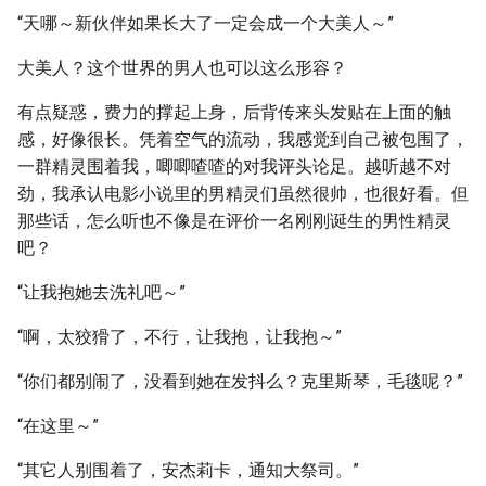
“天哪～新伙伴如果长大了一定会成一个大美人～”
大美人？这个世界的男人也可以这么形容？
有点疑惑，费力的撑起上身，后背传来头发贴在上面的触
感，好像很长。凭着空气的流动，我感觉到自己被包围了，
一群精灵围着我，唧唧喳喳的对我评头论足。越听越不对
劲，我承认电影小说里的男精灵们虽然很帅，也很好看。但
那些话，怎么听也不像是在评价一名刚刚诞生的男性精灵
吧？
“让我抱她去洗礼吧～”
“啊，太狡猾了，不行，让我抱，让我抱～”
“你们都别闹了，没看到她在发抖么？克里斯琴，毛毯呢？”
“在这里～”
“其它人别围着了，安杰莉卡，通知大祭司。”