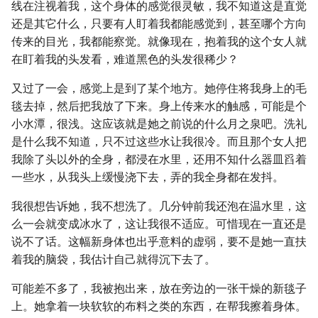
线在注视着我，这个身体的感觉很灵敏，我不知道这是直觉
还是其它什么，只要有人盯着我都能感觉到，甚至哪个方向
传来的目光，我都能察觉。就像现在，抱着我的这个女人就
在盯着我的头发看，难道黑色的头发很稀少？
又过了一会，感觉上是到了某个地方。她停住将我身上的毛
毯去掉，然后把我放了下来。身上传来水的触感，可能是个
小水潭，很浅。这应该就是她之前说的什么月之泉吧。洗礼
是什么我不知道，只不过这些水让我很冷。而且那个女人把
我除了头以外的全身，都浸在水里，还用不知什么器皿舀着
一些水，从我头上缓慢浇下去，弄的我全身都在发抖。
我很想告诉她，我不想洗了。几分钟前我还泡在温水里，这
么一会就变成冰水了，这让我很不适应。可惜现在一直还是
说不了话。这幅新身体也出乎意料的虚弱，要不是她一直扶
着我的脑袋，我估计自己就得沉下去了。
可能差不多了，我被抱出来，放在旁边的一张干燥的新毯子
上。她拿着一块软软的布料之类的东西，在帮我擦着身体。