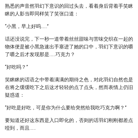
熟悉的声音然羽幻下意识的回过头去，看着身后背着手笑眯
眯的人影当即同样笑了笑张口道：
“小黑，早上好呜……”
话还没说完，下一秒一道带着丝丝甜味与苦味交织在一起的
物体便是被小黑急速出手塞进了她的口中，羽幻下意识的嚼
了嚼之后才发现那是……巧克力？
“好吃吗？”
笑眯眯的话语之中带着满满的期待之色，对此羽幻自然也是
在将之缓缓吃下之后这才轻轻的点了点头，然而表情上仍旧
疑惑道：
“好吃是好吃，可是你为什么要给突然给我吃巧克力啊？”
要知道还好这东西是入口即化的，否则的话羽幻刚刚都差点
噎到，而且……