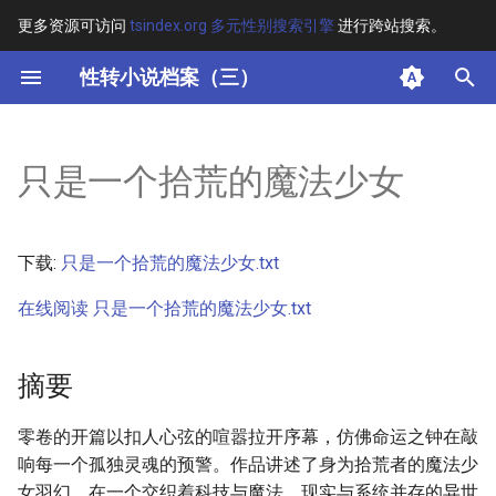
更多资源可访问
tsindex.org 多元性别搜索引擎
进行跨站搜索。
键
性转小说档案（三）
入
摘要
以
只是一个拾荒的魔法少女
开
其他信息
始
正文
下载:
只是一个拾荒的魔法少女.txt
搜
在线阅读 只是一个拾荒的魔法少女.txt
索
摘要
零卷的开篇以扣人心弦的喧嚣拉开序幕，仿佛命运之钟在敲
响每一个孤独灵魂的预警。作品讲述了身为拾荒者的魔法少
女羽幻，在一个交织着科技与魔法、现实与系统并存的异世