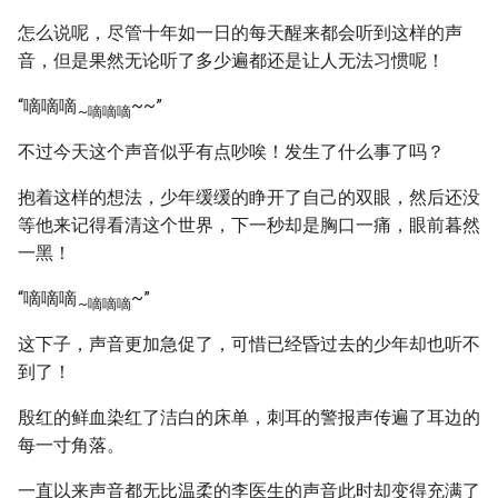
怎么说呢，尽管十年如一日的每天醒来都会听到这样的声
音，但是果然无论听了多少遍都还是让人无法习惯呢！
“嘀嘀嘀
~~”
~嘀嘀嘀
不过今天这个声音似乎有点吵唉！发生了什么事了吗？
抱着这样的想法，少年缓缓的睁开了自己的双眼，然后还没
等他来记得看清这个世界，下一秒却是胸口一痛，眼前暮然
一黑！
“嘀嘀嘀
~”
~嘀嘀嘀
这下子，声音更加急促了，可惜已经昏过去的少年却也听不
到了！
殷红的鲜血染红了洁白的床单，刺耳的警报声传遍了耳边的
每一寸角落。
一直以来声音都无比温柔的李医生的声音此时却变得充满了