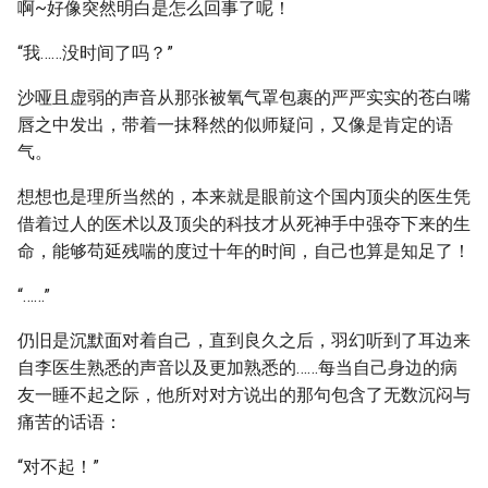
啊~好像突然明白是怎么回事了呢！
“我……没时间了吗？”
沙哑且虚弱的声音从那张被氧气罩包裹的严严实实的苍白嘴
唇之中发出，带着一抹释然的似师疑问，又像是肯定的语
气。
想想也是理所当然的，本来就是眼前这个国内顶尖的医生凭
借着过人的医术以及顶尖的科技才从死神手中强夺下来的生
命，能够苟延残喘的度过十年的时间，自己也算是知足了！
“……”
仍旧是沉默面对着自己，直到良久之后，羽幻听到了耳边来
自李医生熟悉的声音以及更加熟悉的……每当自己身边的病
友一睡不起之际，他所对对方说出的那句包含了无数沉闷与
痛苦的话语：
“对不起！”