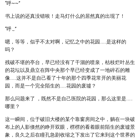
“呼~~”
书上说的还真没错唉！走马灯什么的居然真的出现了！
“呼
”
~
嗯，等等，似乎不太对啊，记忆之中的花园……是这样的
吗？
残破不堪的亭台，早已经没有了干涸的喷泉，枯枝烂叶丛生
的花坛以及鼎立在阵中央那个早已经变成了一地碎石的雕
像……这并不是自己看了十年的那个四季花常开的美丽花
园，而是一个完全陌生的……花园的废墟？
那么问题来了 ，既然不是自己医院的花园，那么这里是……
哪里？
这一瞬间，位于破旧大楼的某个靠窗房间之中，躺在一块破
布上的人影倏然的睁开双眼，楞楞的看着眼前陌生的废墟景
象，良久之后在瞳孔急剧收缩之下发出了它来到这个世界的