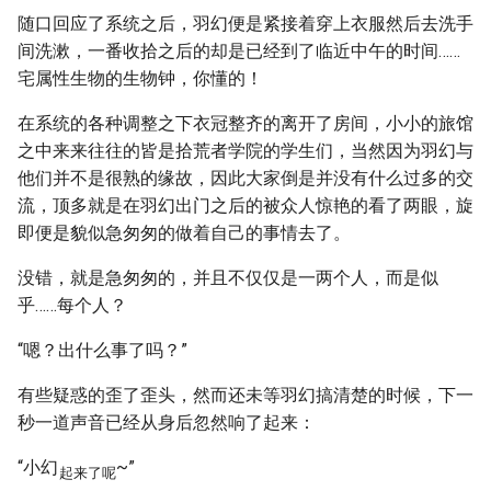
随口回应了系统之后，羽幻便是紧接着穿上衣服然后去洗手
间洗漱，一番收拾之后的却是已经到了临近中午的时间……
宅属性生物的生物钟，你懂的！
在系统的各种调整之下衣冠整齐的离开了房间，小小的旅馆
之中来来往往的皆是拾荒者学院的学生们，当然因为羽幻与
他们并不是很熟的缘故，因此大家倒是并没有什么过多的交
流，顶多就是在羽幻出门之后的被众人惊艳的看了两眼，旋
即便是貌似急匆匆的做着自己的事情去了。
没错，就是急匆匆的，并且不仅仅是一两个人，而是似
乎……每个人？
“嗯？出什么事了吗？”
有些疑惑的歪了歪头，然而还未等羽幻搞清楚的时候，下一
秒一道声音已经从身后忽然响了起来：
“小幻
~”
起来了呢