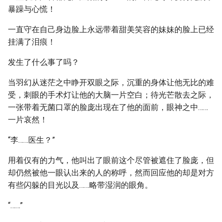
暴躁与心慌！
一直守在自己身边脸上永远带着甜美笑容的妹妹的脸上已经
挂满了泪痕！
发生了什么事了吗？
当羽幻从迷茫之中睁开双眼之际，沉重的身体让他无比的难
受，刺眼的手术灯让他的大脑一片空白；待光芒散去之际，
一张带着无菌口罩的脸庞出现在了他的面前，眼神之中……
一片哀然！
“李……医生？”
用着仅有的力气，他叫出了眼前这个尽管被遮住了脸庞，但
却仍然被他一眼认出来的人的称呼，然而回应他的却是对方
有些闪躲的目光以及……略带湿润的眼角。
“……”