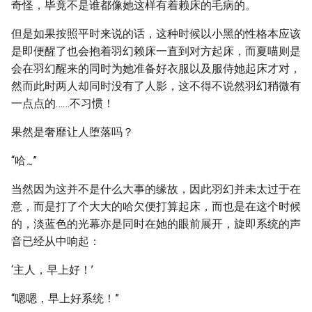
奇怪，毕竟不是谁都像她这样有着赖床的毛病的。
但是如果按照平时来说的话，这种时候以小黑的性格本应该
是即便醒了也会抱着羽幻赖床一直到对方起床，而夏喵则是
会在羽幻醒来的同时为她准备好衣服以及服侍她起床才对，
然而此时两人却同时没有了人影，这不得不说然羽幻稍微有
一点点的……不习惯！
果然是奢靡让人堕落吗？
“哈
”
~
当然因为这并不是什么大事的缘故，因此羽幻并未太过于在
意，而是打了个大大的哈欠便打算起床，而也是在这个时候
的，淡蓝色的光幕亦是同时在她的眼前展开，旋即系统的声
音已经从中响起：
‘主人，早上好！’
“嗯嗯，早上好系统！”