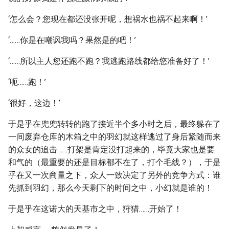
‘怎么会？您现在都还没张开呢，想祸水也祸不起来啊！’
‘……你是在嘲讽我吗？果然是的吧！’
‘……所以主人您还跑不跑？我逃跑路线都给您准备好了！’
‘呃……跑！’
‘很好，这边！’
于是乎在兜兜转转的跑了接近半个多小时之后，最终躲在了
一间废弃仓库的木箱之中的羽幻就这样逃过了身后紧随而来
的众女的追击……打架是肯定没打起来的，毕竟大家也是要
和气的（最重要的还是目标都不在了，打个毛线？），于是
乎在又一次商量之下，众人一致决定了另外的竞争方式：谁
先抓到羽幻，那么今天剩下的时间之中，小幻就是谁的！
于是乎在这诺大的天基市之中，狩猎……开始了！