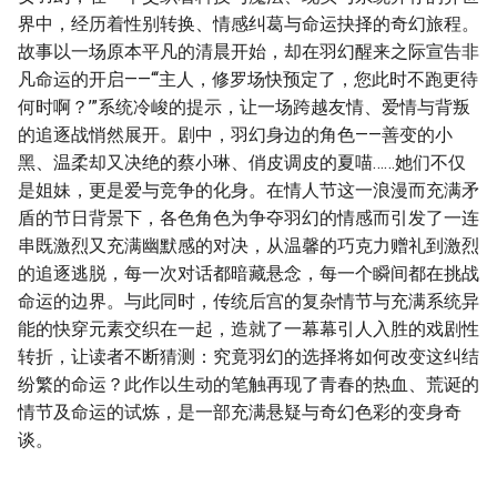
界中，经历着性别转换、情感纠葛与命运抉择的奇幻旅程。
故事以一场原本平凡的清晨开始，却在羽幻醒来之际宣告非
凡命运的开启——“‘主人，修罗场快预定了，您此时不跑更待
何时啊？’”系统冷峻的提示，让一场跨越友情、爱情与背叛
的追逐战悄然展开。剧中，羽幻身边的角色——善变的小
黑、温柔却又决绝的蔡小琳、俏皮调皮的夏喵……她们不仅
是姐妹，更是爱与竞争的化身。在情人节这一浪漫而充满矛
盾的节日背景下，各色角色为争夺羽幻的情感而引发了一连
串既激烈又充满幽默感的对决，从温馨的巧克力赠礼到激烈
的追逐逃脱，每一次对话都暗藏悬念，每一个瞬间都在挑战
命运的边界。与此同时，传统后宫的复杂情节与充满系统异
能的快穿元素交织在一起，造就了一幕幕引人入胜的戏剧性
转折，让读者不断猜测：究竟羽幻的选择将如何改变这纠结
纷繁的命运？此作以生动的笔触再现了青春的热血、荒诞的
情节及命运的试炼，是一部充满悬疑与奇幻色彩的变身奇
谈。