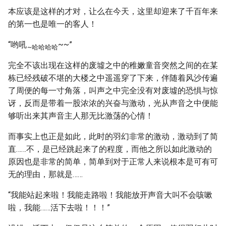
本应该是这样的才对，让么在今天，这里却迎来了千百年来
的第一也是唯一的客人！
“哟吼
~~”
~哈哈哈哈
完全不该出现在这样的废墟之中的稚嫩童音突然之间的在某
栋已经残破不堪的大楼之中遥遥穿了下来，伴随着风沙传遍
了周便的每一寸角落，叫声之中完全没有对废墟的恐惧与惊
讶，反而是带着一股浓浓的兴奋与激动，光从声音之中便能
够听出来其声音主人那无比激荡的心情！
而事实上也正是如此，此时的羽幻非常的激动，激动到了简
直……不，是已经跳起来了的程度，而他之所以如此激动的
原因也是非常的简单，简单到对于正常人来说根本是可有可
无的理由，那就是……
“我能站起来啦！我能走路啦！我能放开声音大叫不会咳嗽
啦，我能……活下去啦！！！”