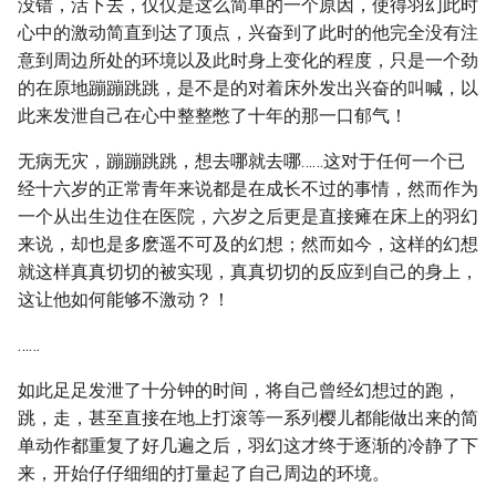
没错，活下去，仅仅是这么简单的一个原因，使得羽幻此时
心中的激动简直到达了顶点，兴奋到了此时的他完全没有注
意到周边所处的环境以及此时身上变化的程度，只是一个劲
的在原地蹦蹦跳跳，是不是的对着床外发出兴奋的叫喊，以
此来发泄自己在心中整整憋了十年的那一口郁气！
无病无灾，蹦蹦跳跳，想去哪就去哪……这对于任何一个已
经十六岁的正常青年来说都是在成长不过的事情，然而作为
一个从出生边住在医院，六岁之后更是直接瘫在床上的羽幻
来说，却也是多麽遥不可及的幻想；然而如今，这样的幻想
就这样真真切切的被实现，真真切切的反应到自己的身上，
这让他如何能够不激动？！
……
如此足足发泄了十分钟的时间，将自己曾经幻想过的跑，
跳，走，甚至直接在地上打滚等一系列樱儿都能做出来的简
单动作都重复了好几遍之后，羽幻这才终于逐渐的冷静了下
来，开始仔仔细细的打量起了自己周边的环境。