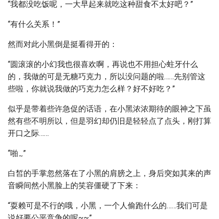
“我都没吃饭呢，一大早起来就吃这种甜食不太好吧？”
“有什么关系！”
然而对此小黑倒是挺看得开的：
“圆滚滚的小幻我也很喜欢啊，再说也不用担心蛀牙什么
的，我做的可是无糖巧克力，所以没问题的啦……先别管这
些啦，你就说我做的巧克力怎么样？好不好吃？”
似乎是带着些许急促的话语，在小黑浓浓期待的眼神之下虽
然有些不明所以，但是羽幻却仍旧是轻轻点了点头，刚打算
开口之际……
“啪
”
~
白皙的手掌忽然落在了小黑的肩膀之上，身后突如其来的声
音瞬间然小黑脸上的笑容僵硬了下来：
“耍赖可是不行的哦，小黑，一个人偷跑什么的……我们可是
说好要公平竞争的呢~~”