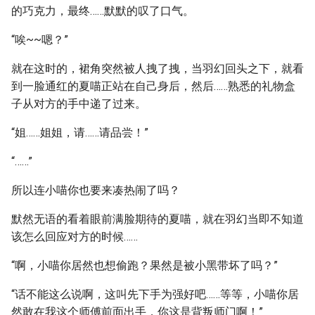
的巧克力，最终……默默的叹了口气。
“唉~~嗯？”
就在这时的，裙角突然被人拽了拽，当羽幻回头之下，就看
到一脸通红的夏喵正站在自己身后，然后……熟悉的礼物盒
子从对方的手中递了过来。
“姐……姐姐，请……请品尝！”
“……”
所以连小喵你也要来凑热闹了吗？
默然无语的看着眼前满脸期待的夏喵，就在羽幻当即不知道
该怎么回应对方的时候……
“啊，小喵你居然也想偷跑？果然是被小黑带坏了吗？”
“话不能这么说啊，这叫先下手为强好吧……等等，小喵你居
然敢在我这个师傅前面出手，你这是背叛师门啊！”