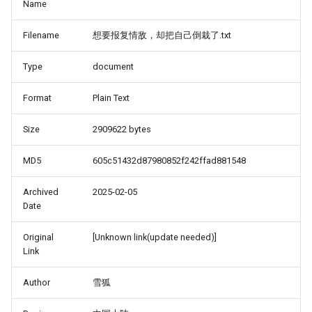
Name
Filename
想要报复情敌，却把自己倒栽了.txt
Type
document
Format
Plain Text
Size
2909622 bytes
MD5
605c51432d87980852f242ffad881548
Archived
2025-02-05
Date
Original
[Unknown link(update needed)]
Link
Author
雪狐