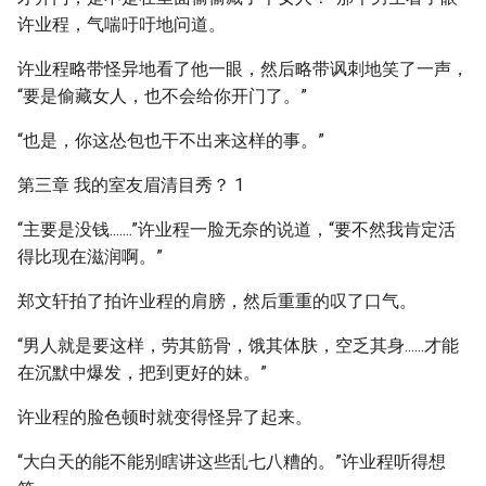
许业程，气喘吁吁地问道。
许业程略带怪异地看了他一眼，然后略带讽刺地笑了一声，
“要是偷藏女人，也不会给你开门了。”
“也是，你这怂包也干不出来这样的事。”
第三章 我的室友眉清目秀？ 1
“主要是没钱.......”许业程一脸无奈的说道，“要不然我肯定活
得比现在滋润啊。”
郑文轩拍了拍许业程的肩膀，然后重重的叹了口气。
“男人就是要这样，劳其筋骨，饿其体肤，空乏其身......才能
在沉默中爆发，把到更好的妹。”
许业程的脸色顿时就变得怪异了起来。
“大白天的能不能别瞎讲这些乱七八糟的。”许业程听得想