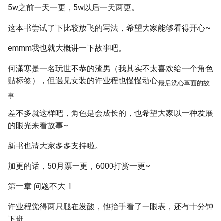
5w之前一天一更，5w以后一天两更。
这本书尝试了下比较放飞的写法，希望大家能够看得开心~
emmm我也就大概讲一下故事吧。
何潇寒是一名玩世不恭的渣男（我其实不太喜欢给一个角色
贴标签），但遇见女装的许业程也慢慢动心
最后洗心革面的故
事
差不多就这样吧，角色是会成长的，也希望大家以一种发展
的眼光来看故事~
新书也请大家多多支持啦。
加更的话，50月票一更，6000打赏一更~
第一章 问题不大 1
许业程觉得两只腿在发酸，他抬手看了一眼表，还有十分钟
下班。