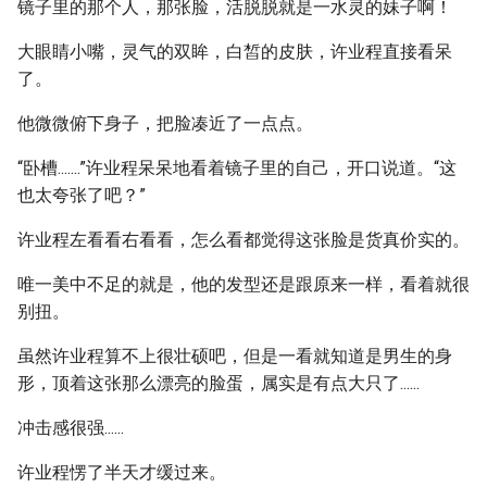
镜子里的那个人，那张脸，活脱脱就是一水灵的妹子啊！
大眼睛小嘴，灵气的双眸，白皙的皮肤，许业程直接看呆
了。
他微微俯下身子，把脸凑近了一点点。
“卧槽.......”许业程呆呆地看着镜子里的自己，开口说道。“这
也太夸张了吧？”
许业程左看看右看看，怎么看都觉得这张脸是货真价实的。
唯一美中不足的就是，他的发型还是跟原来一样，看着就很
别扭。
虽然许业程算不上很壮硕吧，但是一看就知道是男生的身
形，顶着这张那么漂亮的脸蛋，属实是有点大只了......
冲击感很强......
许业程愣了半天才缓过来。