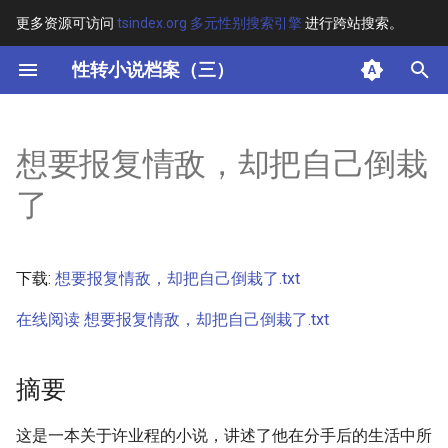
更多资源可访问
tsindex.org 多元性别搜索引擎
进行跨站搜索。
键
性转小说档案（三）
入
摘要
以
想要报复情敌，却把自己倒栽
开
其他信息
了
始
正文
搜
下载:
想要报复情敌，却把自己倒栽了.txt
索
在线阅读 想要报复情敌，却把自己倒栽了.txt
摘要
这是一本关于许业程的小说，讲述了他在分手后的生活中所