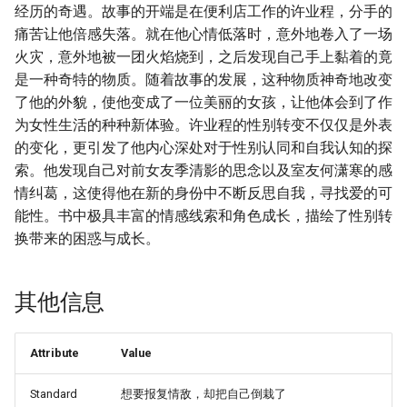
经历的奇遇。故事的开端是在便利店工作的许业程，分手的
痛苦让他倍感失落。就在他心情低落时，意外地卷入了一场
火灾，意外地被一团火焰烧到，之后发现自己手上黏着的竟
是一种奇特的物质。随着故事的发展，这种物质神奇地改变
了他的外貌，使他变成了一位美丽的女孩，让他体会到了作
为女性生活的种种新体验。许业程的性别转变不仅仅是外表
的变化，更引发了他内心深处对于性别认同和自我认知的探
索。他发现自己对前女友季清影的思念以及室友何潇寒的感
情纠葛，这使得他在新的身份中不断反思自我，寻找爱的可
能性。书中极具丰富的情感线索和角色成长，描绘了性别转
换带来的困惑与成长。
其他信息
Attribute
Value
Standard
想要报复情敌，却把自己倒栽了