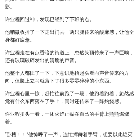
影。
许业程回过神，发现已经到了下班的点。
他稍微收拾了一下走出门去，两只腿传来的酸麻感，让他全
身都好疲惫。
许业程走在有点昏暗的街道上，忽然头顶传来了一声巨响，
还有玻璃破碎发出的清脆的声音。
他整个人都怔了一下，下意识地抬起头看向声音传来的方
向，但脸上立马就落下了很多零零碎碎的小东西。
许业程心里一惊，赶忙往前跑了一段，他跑着跑着，忽然感
觉有什么东西落在了手上，同时还传来了一阵灼烧感。
许业程扭头一看，一团火焰正黏在自己的手臂上熊熊燃烧
着。
“卧槽！！”他惊呼了一声，连忙挥舞着手臂，想要以此熄灭