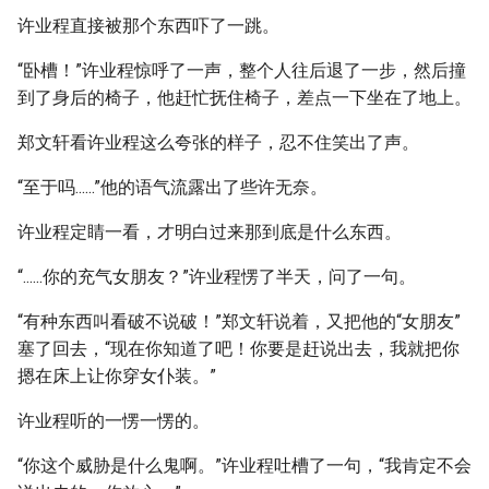
许业程直接被那个东西吓了一跳。
“卧槽！”许业程惊呼了一声，整个人往后退了一步，然后撞
到了身后的椅子，他赶忙抚住椅子，差点一下坐在了地上。
郑文轩看许业程这么夸张的样子，忍不住笑出了声。
“至于吗......”他的语气流露出了些许无奈。
许业程定睛一看，才明白过来那到底是什么东西。
“......你的充气女朋友？”许业程愣了半天，问了一句。
“有种东西叫看破不说破！”郑文轩说着，又把他的“女朋友”
塞了回去，“现在你知道了吧！你要是赶说出去，我就把你
摁在床上让你穿女仆装。”
许业程听的一愣一愣的。
“你这个威胁是什么鬼啊。”许业程吐槽了一句，“我肯定不会