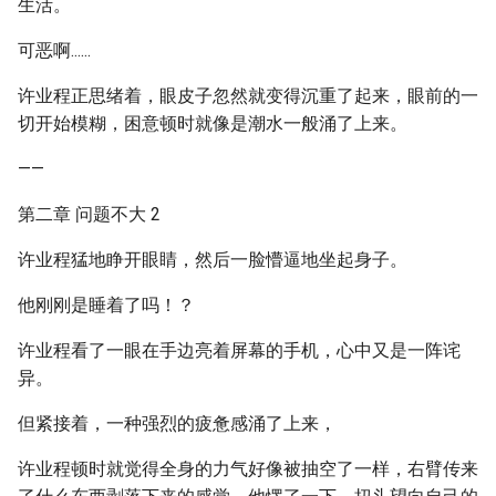
生活。
可恶啊......
许业程正思绪着，眼皮子忽然就变得沉重了起来，眼前的一
切开始模糊，困意顿时就像是潮水一般涌了上来。
——
第二章 问题不大 2
许业程猛地睁开眼睛，然后一脸懵逼地坐起身子。
他刚刚是睡着了吗！？
许业程看了一眼在手边亮着屏幕的手机，心中又是一阵诧
异。
但紧接着，一种强烈的疲惫感涌了上来，
许业程顿时就觉得全身的力气好像被抽空了一样，右臂传来