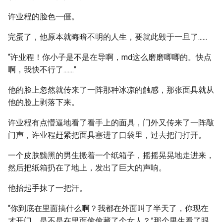
许业程的脸色一僵。
完蛋了，他原本就晦暗不明的人生，要就此毁于一旦了......
“许业程！你小子是不是在导啊，md这么磨磨唧唧的。快点
啊，我快不行了.......”
他的脸上忽然就传来了一阵那种冰凉的触感，那张面具就从
他的脸上剥落下来。
许业程有点懵逼地看了看手上的面具，门外又传来了一阵敲
门声，许业程赶紧把面具塞进了口袋里，过去把门打开。
一个皮肤黝黑的男生搬着一个纸箱子，摇摇晃晃地走进来，
然后把纸箱扔在了地上，发出了巨大的声响。
他抬起手抹了一把汗。
“你到底在里面搞什么啊？我都在外面叫了半天了，你现在
才开门，是不是在里面偷偷藏了个女人？”那个男生看了眼