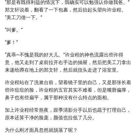
“那是有既得利益的情况下，我确实可以勉强认你做我爸。”
郑文轩说着，翻看了一下包裹，然后抬起头望向许业程。
“美工刀借一下。”
“叫爹。”
“爹！”
“真乖~不愧是我的好大儿。”许业程的神色流露出些许得
意，他又走到了桌前拉开右手边的抽屉，然后把美工刀拿出
来递给蹲在地上的郑文轩，然后就扭头走进了浴室里。
许业程站在了洗漱台前，望着镜子里的自己，又是那张长着
些许痘痘的脸，许业程的五官其实不难看，但是嘴唇偏厚，
鼻子也有些扁平，属于那种没有什么特点的面相。
加上许业程经常熬夜，跟季清影分手以后也疏于打理自己，
原本还算干净的脸庞，颜值也拉低了几分。
为什么刚才面具忽然就脱落了呢？