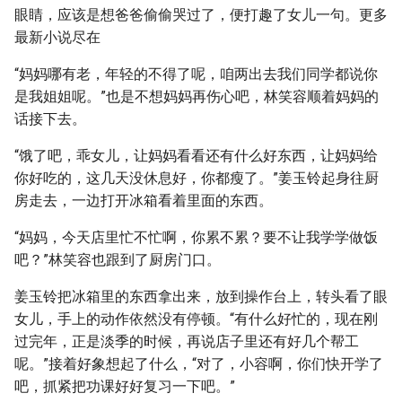
眼睛，应该是想爸爸偷偷哭过了，便打趣了女儿一句。更多
最新小说尽在
“妈妈哪有老，年轻的不得了呢，咱两出去我们同学都说你
是我姐姐呢。”也是不想妈妈再伤心吧，林笑容顺着妈妈的
话接下去。
“饿了吧，乖女儿，让妈妈看看还有什么好东西，让妈妈给
你好吃的，这几天没休息好，你都瘦了。”姜玉铃起身往厨
房走去，一边打开冰箱看着里面的东西。
“妈妈，今天店里忙不忙啊，你累不累？要不让我学学做饭
吧？”林笑容也跟到了厨房门口。
姜玉铃把冰箱里的东西拿出来，放到操作台上，转头看了眼
女儿，手上的动作依然没有停顿。“有什么好忙的，现在刚
过完年，正是淡季的时候，再说店子里还有好几个帮工
呢。”接着好象想起了什么，“对了，小容啊，你们快开学了
吧，抓紧把功课好好复习一下吧。”