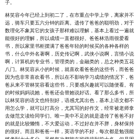
子。
林笑容今年已经上到初二了，在市重点中学上学，离家并不
远，骑车只要五六分钟的距离。遗传了爸爸的聪明劲，对于
数理化不象其它的女孩子那样难以理解，基本上看过一遍就
能很好的理解，所以成绩一直都很好。爸爸林浩雨很爱看
书，所以家里书柜摆满了爸爸年轻的时候买的各种各样的
书，什么中外名著啊，历史传记啊，武侠小说啊，言情小说
啊，计算机的专业书，管理类的，金融类的，总之种类五花
八门。林笑容从小的时候，就喜欢看爸爸的这些书，而爸爸
因为也非常喜欢看书，所以在不影响学习成绩的情况下，爸
爸从来不管林笑容看这些书，只要感兴趣就可以随便看。有
的时候妈妈说她，爸爸还会替她说好话。看了那么多书，所
以林笑容的语文也特别好，语感尤其出色，基本上语文都不
用怎么学，就可以打高分，尤其写的好作文，经常被老师拿
去做范文读给同学们。唯一美中不足的就是遗传了爸爸不好
的就是比较懒惰，不大爱运动，不过好在并不胖，身材保持
的很好。而且和爸爸一样，英语学的不好，每次都是勉强能