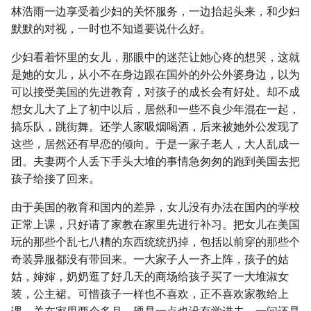
林浩雨一边享受着少妇的关怀服务，一边抬起头来，和少妇
默默的对视，一时也不知道要说什么好。
少妇看着怀里的女儿，那眼中的迷茫让她心疼的想哭，这就
是她的女儿，从小不在身边跟在国外的外公外婆身边，以为
可以接受美国的先进教育，对孩子的成长会有好处。却不成
想女儿大了上了初中以后，居然和一些不良少年混在一起，
搞乐队，跳街舞。还学人家吸烟喝酒，后来被她外公发现了
这些，居然还有早恋的倾向。于是一家子老人，大人乱成一
团。夫妻两个人丢下手头大堆的事情急匆匆的跑到美国去把
孩子给接了回来。
由于美国的教育和国内的差异，女儿没有办法在国内的学校
正常上课，只好请了家教在家里先进行补习。把女儿在美国
玩的那些个乱七八糟的东西统统扔掉，包括以前穿的那些个
奇装异服都没有带回来。一大家子人一齐上阵，孩子的姑
姑，婶婶，奶奶逛了好几天的商场给孩子买了一大堆淑女
装，公主裙。可惜孩子一样也不喜欢，正不喜欢家教给上