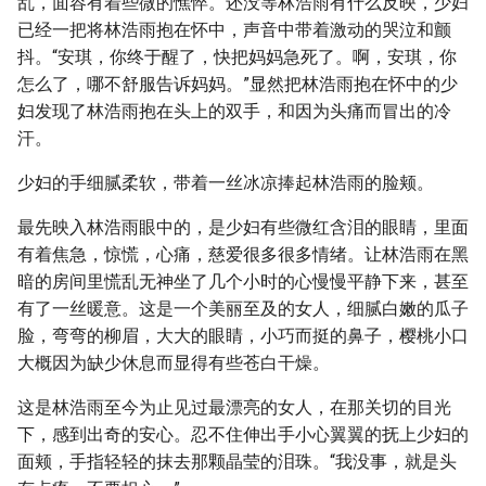
乱，面容有着些微的憔悴。还没等林浩雨有什么反映，少妇
已经一把将林浩雨抱在怀中，声音中带着激动的哭泣和颤
抖。“安琪，你终于醒了，快把妈妈急死了。啊，安琪，你
怎么了，哪不舒服告诉妈妈。”显然把林浩雨抱在怀中的少
妇发现了林浩雨抱在头上的双手，和因为头痛而冒出的冷
汗。
少妇的手细腻柔软，带着一丝冰凉捧起林浩雨的脸颊。
最先映入林浩雨眼中的，是少妇有些微红含泪的眼睛，里面
有着焦急，惊慌，心痛，慈爱很多很多情绪。让林浩雨在黑
暗的房间里慌乱无神坐了几个小时的心慢慢平静下来，甚至
有了一丝暖意。这是一个美丽至及的女人，细腻白嫩的瓜子
脸，弯弯的柳眉，大大的眼睛，小巧而挺的鼻子，樱桃小口
大概因为缺少休息而显得有些苍白干燥。
这是林浩雨至今为止见过最漂亮的女人，在那关切的目光
下，感到出奇的安心。忍不住伸出手小心翼翼的抚上少妇的
面颊，手指轻轻的抹去那颗晶莹的泪珠。“我没事，就是头