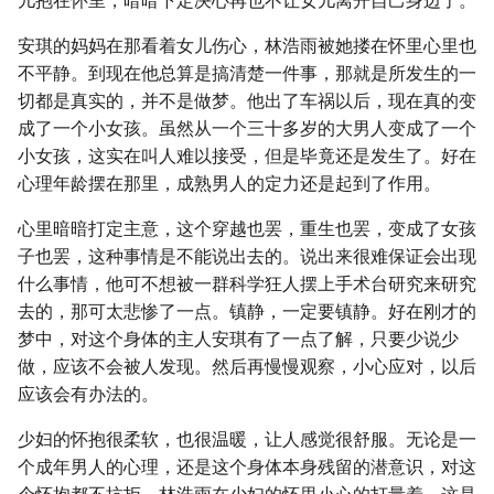
儿抱在怀里，暗暗下定决心再也不让女儿离开自己身边了。
安琪的妈妈在那看着女儿伤心，林浩雨被她搂在怀里心里也
不平静。到现在他总算是搞清楚一件事，那就是所发生的一
切都是真实的，并不是做梦。他出了车祸以后，现在真的变
成了一个小女孩。虽然从一个三十多岁的大男人变成了一个
小女孩，这实在叫人难以接受，但是毕竟还是发生了。好在
心理年龄摆在那里，成熟男人的定力还是起到了作用。
心里暗暗打定主意，这个穿越也罢，重生也罢，变成了女孩
子也罢，这种事情是不能说出去的。说出来很难保证会出现
什么事情，他可不想被一群科学狂人摆上手术台研究来研究
去的，那可太悲惨了一点。镇静，一定要镇静。好在刚才的
梦中，对这个身体的主人安琪有了一点了解，只要少说少
做，应该不会被人发现。然后再慢慢观察，小心应对，以后
应该会有办法的。
少妇的怀抱很柔软，也很温暖，让人感觉很舒服。无论是一
个成年男人的心理，还是这个身体本身残留的潜意识，对这