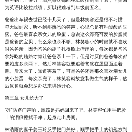
够考到七十多分，虽然每次都能在班级排到前十名，但是因
为英语比较拉成绩，所以很难考到年级前五名。
爸爸出车祸去世已经十几天了，但是林笑容还是很不习惯，
每天回到家，听不到那熟悉的笑声，心里总是有种酸酸的失
落。爸爸最喜欢亲女儿的脸蛋，总说这么漂亮可爱的脸蛋就
是爸爸的宝贝，怎么亲也亲不够。林笑容小的时候就不喜欢
叫爸爸亲，因为爸爸的胡子扎得脸上痒痒的，每次都是爸爸
拿好吃的贿赂才肯让爸爸亲上一下，但是讨厌的爸爸每次都
要赖皮多亲两下。然后林笑容就要追着爸爸在屋里面追着
跑。后来大了，知道害羞了，可是爸爸还是那么喜欢亲女儿
的小脸蛋，每次亲完了，林笑容就故意装做生气的样子，然
后爸爸就会想尽办法来哄她开心。
第三章 女儿长大了
“砰”防盗门声响，应该是妈妈回来了吧。林笑容忙用手把脸
上的泪痕擦拭干净，起身走出房间。
林浩雨的妻子姜玉玲反手把门关好，顺手把手上的钥匙放到