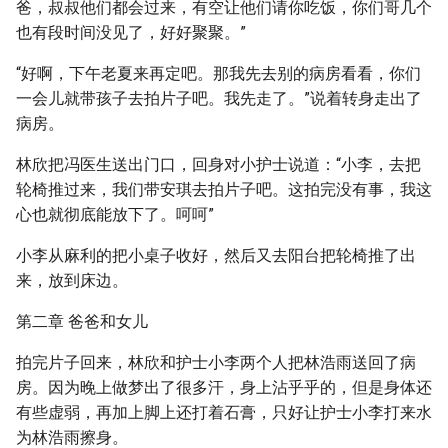
爸，叔叔他们都会过来，有空让他们请你吃饭，你们哥几个
也有段时间没见了，好好聚聚。”
“好啊，下午老夏来再定吧。那我先去别的病房看看，你们
一会儿就带孩子去拍片子吧。我先走了。”说着转身走出了
病房。
林欣把冯医生送出门口，回身对小护士说道：“小李，去把
轮椅推过来，我们带安琪去拍片子吧。这拍完没有事，我这
心也就彻底能放下了。呵呵”
小李从麻利的把小桌子收好，然后又去阳台把轮椅推了出
来，放到床边。
第二章 爸爸和女儿
拍完片子回来，林欣和护士小李两个人把林浩雨送回了病
房。因为晚上做梦出了很多汗，身上沾乎乎的，但是身体还
有些虚弱，再加上脚上还打着石膏，只好让护士小李打来水
为林浩雨擦身。