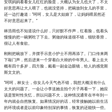
安琪妈妈看看女儿红红的脸蛋，大概认为女儿也大了，不太
好意思再让大人喂了，也就没坚持，把碗放到女儿的手里，
还一边打趣道：“呵呵，女儿是大姑娘了，让妈妈喂居然还
不好意思起来了。”
林浩雨也不知道说什么好，只好默不作声，红着脸，低着头
慢慢的把一碗粥吃了下去。粥做的味道很不错，细软香滑，
很让人有食欲。
刚刚把碗放下，并摆手示意小护士不用再添了。门口传来两
下敲门声，然后进来一个穿着白大褂的中年男人。看上去大
概有四十多岁，四方脸，戴着一副金边眼镜，给人的感觉斯
斯文文的。
“呵呵，林女士，你女儿今天气色不错，我想大概没有什么
太大的问题了。一会让小李送她去拍个片子再看一下，她应
该是暂时性失忆，所以问题不大，这种情况通常在半年到一
年内就会自然恢复。如果情况好的话，经常接触她以前生活
的环境或者是以前印象特别深的事情，恢复的还能快一些。