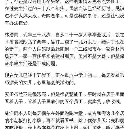
了，可还是没有理出个头绪。这样的事情未免有点太扯了，
在过去生活过的三十八个年头，虽然自认已经经历过，见识
过不少大风大浪，奇闻逸事，可是这样的事情，还是让他没
有办法接受。
林浩雨，现年三十八岁，自从二十一岁大学毕业以后，就在
Ｈ省省城闯荡了两年，靠打工赚了十几万以后，结识了现在
的妻子。两个人结婚以后就跑到一个二线城市在一家建材市
场开了一家一百多平米的建材商店。虽然不是大赚，但是保
证小康生活还是不成问题。
现在女儿已经十五岁了，正在重点中学上初二，每天看着乖
巧漂亮的女儿，心里都会美滋滋的。
妻子虽然不是很漂亮，但是很贤慧能干，平时就在店子里面
看着店子，管着店子里雇佣的五个员工，卖卖货，收收钱。
林浩雨本人则每天偶尔在外面跑跑生意，或者和旁边几个店
的小老板打打小牌，再不就看看书，除了偶尔几天出去和朋
友吃吃饭，晚上基本都是在家上上网，玩玩游戏，听听妻子