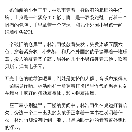
一条偏僻的小巷子里，林浩雨穿着一身破洞的肥肥的牛仔
裤，上身是一件紧身ＴＣ衫，脚上是一双慢跑鞋，背着一个
帆布的包包，手里拿着一个篮球，和几个外国小男孩一起，
玩着街头篮球。
一个破旧的仓库里，林浩雨披散着头发，头发染成五颜六
色，穿着紧身衣，小热裤。和几个外国的孩子摆弄着一堆乐
器，投入的敲着架子鼓，另外的几个小男孩弹着吉他，吹着
贝斯，弹着电子琴。
五光十色的喧嚣酒吧里，到处是拥挤的人群，音乐声振得人
耳朵嗡嗡作响。林浩雨和一群穿着打扮怪里怪气的男男女女
在舞台上疯狂的扭动着身体，和人拼着街舞。
一座三屋小别墅里，三楼的房间中，林浩雨坐在桌边打着哈
欠，旁边一个二十出头的女孩子正拿着一本书在唠叨着什
么。林浩雨却没有听到一般，只是两眼无神的看着窗外飘过
的浮云。