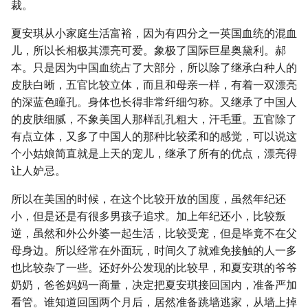
裁。
夏安琪从小家庭生活富裕，因为有四分之一英国血统的混血
儿，所以长相极其漂亮可爱。象极了国际巨星奥黛利。郝
本。只是因为中国血统占了大部分，所以除了继承白种人的
皮肤白晰，五官比较立体，而且和母亲一样，有着一双漂亮
的深蓝色瞳孔。身体也长得非常纤细匀称。又继承了中国人
的皮肤细腻，不象美国人那样乱孔粗大，汗毛重。五官除了
有点立体，又多了中国人的那种比较柔和的感觉，可以说这
个小姑娘简直就是上天的宠儿，继承了所有的优点，漂亮得
让人妒忌。
所以在美国的时候，在这个比较开放的国度，虽然年纪还
小，但是还是有很多男孩子追求。加上年纪还小，比较叛
逆，虽然和外公外婆一起生活，比较受宠，但是毕竟不在父
母身边。所以经常在外面玩，时间久了就难免接触的人一多
也比较杂了一些。还好外公发现的比较早，和夏安琪的爷爷
奶奶，爸爸妈妈一商量，决定把夏安琪接回国内，准备严加
看管。谁知道回国两个月后，居然准备跳墙逃家，从墙上掉