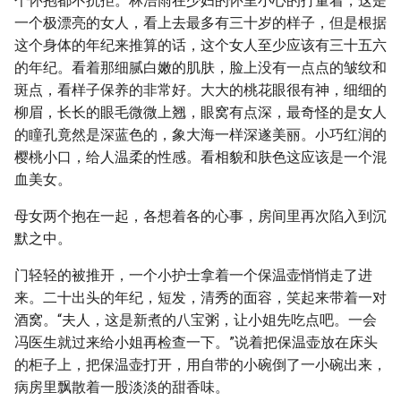
个怀抱都不抗拒。林浩雨在少妇的怀里小心的打量着，这是
一个极漂亮的女人，看上去最多有三十岁的样子，但是根据
这个身体的年纪来推算的话，这个女人至少应该有三十五六
的年纪。看着那细腻白嫩的肌肤，脸上没有一点点的皱纹和
斑点，看样子保养的非常好。大大的桃花眼很有神，细细的
柳眉，长长的眼毛微微上翘，眼窝有点深，最奇怪的是女人
的瞳孔竟然是深蓝色的，象大海一样深遂美丽。小巧红润的
樱桃小口，给人温柔的性感。看相貌和肤色这应该是一个混
血美女。
母女两个抱在一起，各想着各的心事，房间里再次陷入到沉
默之中。
门轻轻的被推开，一个小护士拿着一个保温壶悄悄走了进
来。二十出头的年纪，短发，清秀的面容，笑起来带着一对
酒窝。“夫人，这是新煮的八宝粥，让小姐先吃点吧。一会
冯医生就过来给小姐再检查一下。”说着把保温壶放在床头
的柜子上，把保温壶打开，用自带的小碗倒了一小碗出来，
病房里飘散着一股淡淡的甜香味。