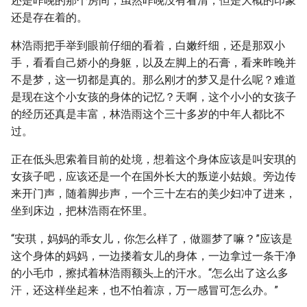
还是昨晚的那个房间，虽然昨晚没有看清，但是大概的印象
还是存在着的。
林浩雨把手举到眼前仔细的看着，白嫩纤细，还是那双小
手，看看自己娇小的身躯，以及左脚上的石膏，看来昨晚并
不是梦，这一切都是真的。那么刚才的梦又是什么呢？难道
是现在这个小女孩的身体的记忆？天啊，这个小小的女孩子
的经历还真是丰富，林浩雨这个三十多岁的中年人都比不
过。
正在低头思索着目前的处境，想着这个身体应该是叫安琪的
女孩子吧，应该还是一个在国外长大的叛逆小姑娘。旁边传
来开门声，随着脚步声，一个三十左右的美少妇冲了进来，
坐到床边，把林浩雨在怀里。
“安琪，妈妈的乖女儿，你怎么样了，做噩梦了嘛？”应该是
这个身体的妈妈，一边搂着女儿的身体，一边拿过一条干净
的小毛巾，擦拭着林浩雨额头上的汗水。“怎么出了这么多
汗，还这样坐起来，也不怕着凉，万一感冒可怎么办。”