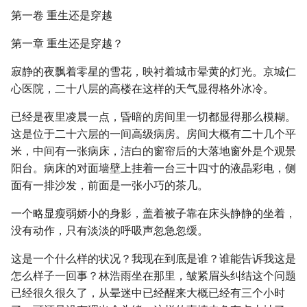
第一卷 重生还是穿越
第一章 重生还是穿越？
寂静的夜飘着零星的雪花，映衬着城市晕黄的灯光。京城仁
心医院，二十八层的高楼在这样的天气显得格外冰冷。
已经是夜里凌晨一点，昏暗的房间里一切都显得那么模糊。
这是位于二十六层的一间高级病房。房间大概有二十几个平
米，中间有一张病床，洁白的窗帘后的大落地窗外是个观景
阳台。病床的对面墙壁上挂着一台三十四寸的液晶彩电，侧
面有一排沙发，前面是一张小巧的茶几。
一个略显瘦弱娇小的身影，盖着被子靠在床头静静的坐着，
没有动作，只有淡淡的呼吸声忽急忽缓。
这是一个什么样的状况？我现在到底是谁？谁能告诉我这是
怎么样子一回事？林浩雨坐在那里，皱紧眉头纠结这个问题
已经很久很久了，从晕迷中已经醒来大概已经有三个小时