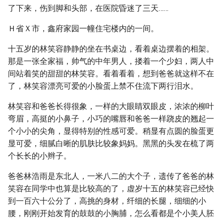
了下来，伤到脚和头部，在医院昏迷了三天……
Ｈ省Ｘ市，鑫府家园一幢住宅楼内的一间。
十五岁的林笑容静静的坐在书桌边，看着桌边摆着的相架。
那是一张全家福，帅气的中年男人，搂着一个少妇，两人中
间站着笑的甜甜的林笑容。看着看着，想到爸爸就这样不在
了，林笑容漂亮可爱的小脸蛋上禁不住流下两行泪水。
林笑容和爸爸长得很象，一样的大眼睛双眼皮，浓浓的柳叶
弯眉，高挺的小鼻子，小巧的嘴唇和爸爸一样跷皮的翘起一
个小小的尖角，显得特别的性感可爱。稍显有点圆的脸蛋更
显可爱，细腻白晰的肌肤比较象妈妈。黑黑的头发在梳了两
个长长的小辫子。
爸爸林浩雨是东北人，一米八二的大个子，遗传了爸爸的林
笑容在同学中也算是比较高的了，虚岁十五的林笑容已经快
到一百六十公分了，高挑的身材，纤细的长腿，细细的小
腰，刚刚开始发育的鼓鼓的小胸脯，怎么看都是个小美人胚