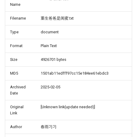
Name
Filename
重生爸爸是闺蜜.txt
Type
document
Format
Plain Text
Size
4926701 bytes
MD5
1501ab11edfff97cc15e184ee61ebdc3
Archived
2025-02-05
Date
Original
[Unknown link(update needed)]
Link
Author
春雨习习