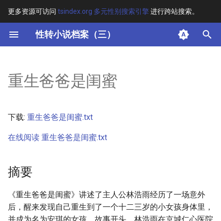
更多资源可访问
tsindex.org 多元性别搜索引擎
进行跨站搜索。
键
性转小说档案（三）
入
摘要
以
重生爸爸是闺蜜
开
其他信息
始
正文
下载:
重生爸爸是闺蜜.txt
搜
在线阅读 重生爸爸是闺蜜.txt
索
摘要
《重生爸爸是闺蜜》讲述了主人公林浩雨经历了一场意外
后，醒来发现自己重生到了一个十二三岁的小女孩身体里，
并成为名为安琪的女孩。故事开头，林浩雨在京城仁心医院