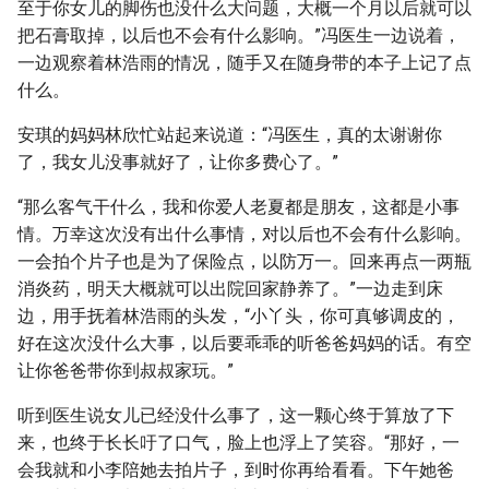
至于你女儿的脚伤也没什么大问题，大概一个月以后就可以
把石膏取掉，以后也不会有什么影响。”冯医生一边说着，
一边观察着林浩雨的情况，随手又在随身带的本子上记了点
什么。
安琪的妈妈林欣忙站起来说道：“冯医生，真的太谢谢你
了，我女儿没事就好了，让你多费心了。”
“那么客气干什么，我和你爱人老夏都是朋友，这都是小事
情。万幸这次没有出什么事情，对以后也不会有什么影响。
一会拍个片子也是为了保险点，以防万一。回来再点一两瓶
消炎药，明天大概就可以出院回家静养了。”一边走到床
边，用手抚着林浩雨的头发，“小丫头，你可真够调皮的，
好在这次没什么大事，以后要乖乖的听爸爸妈妈的话。有空
让你爸爸带你到叔叔家玩。”
听到医生说女儿已经没什么事了，这一颗心终于算放了下
来，也终于长长吁了口气，脸上也浮上了笑容。“那好，一
会我就和小李陪她去拍片子，到时你再给看看。下午她爸