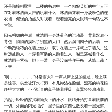
还是那幢别墅里，二楼的书房中，一个相貌英挺的中年人正
在对着林浩雨大声的吼着什么，林浩雨穿着一身淡粉色的连
衣裙，倔强的抬起头对视着，瞪着漂亮的大眼睛一句话也不
肯说。
阳光明媚的午后，林浩雨一身淡蓝色的运动装，背着双肩小
背包，悄悄的摸出了别墅的大门，然后溜到园子的后墙，一
个助跑轻巧的在墙上借力，双手在墙上一撑就上了墙头。这
时远处跑来一个穿着军装的人跑着过来，嘴里还喊着什么，
林浩雨一紧张，脚下一滑，身子没保持住平衡，从墙上栽了
下来……
“啊，，，，，，”林浩雨大叫一声从床上猛的坐起，脸上满
是惊容。头发被汗水打湿，有几绺沾在脸侧。漂亮的桃花眼
睁得大大的，小巧挺直的鼻子随着呼吸，鼻翼轻轻扇动着。
抬起手轻轻的擦拭着额头上的汗水，眼睛开始打量着眼前的
一切。外面的阳光很好，屋子里的东西也散发着一层光辉。