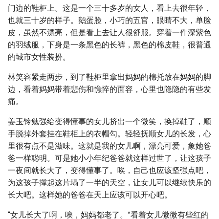
门边的鞋柜上。这是一个三十多岁的女人，看上去很年轻，
也就三十岁的样子。鹅蛋脸，小巧的五官，眼睛不大，单脸
皮，虽然不漂亮，但是看上去让人很舒服。穿着一件深紫色
的羽绒服，下身是一条黑色的长裤，黑色的棉皮鞋，很普通
的城市女性装扮。
林笑容紧走两步，到了鞋柜里拿出妈妈的棉托放在妈妈的脚
边，看着妈妈带着悲伤和憔悴的面容，心里也隐隐的有些发
痛。
姜玉铃勉强给变得懂事的女儿挤出一个微笑，换掉鞋了，顺
手脱掉外套挂在鞋柜上的衣帽勾。轻轻抚顺女儿的长发，心
里很有点不是滋味。这就是我的女儿啊，漂亮可爱，象她爸
爸一样聪明。可是她小小年纪爸爸就这样过世了，让这孩子
一夜间就长大了，变得懂事了。唉，自己也应该坚强点吧，
为这孩子撑起这片塌了一半的天空，让女儿可以继续快乐的
长大吧。这样她的爸爸在天上应该可以开心吧。
“女儿长大了啊，唉，妈妈都老了。”看着女儿微微有些红的