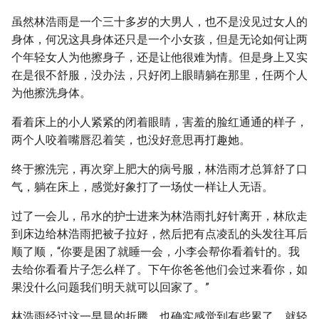
虽然林浩雨是一个三十多岁的大男人，也不是没见过女人的
身体，何况这具身体还只是一个小女孩，但是无论如何让两
个年轻女人为他擦身子，还是让他很难为情。但是身上又实
在是很不舒服，没办法，只好闭上眼睛躺在那里，任两个人
为他擦洗身体。
看着床上的小人紧紧的闭着眼睛，害羞的脸红通通的样子，
两个人咬着嘴唇忍着笑，也没好意思再打趣她。
终于擦洗完，再次穿上肥大的病号服，林浩雨才总算舒了口
气，躺在床上，感觉好象打了一场仗一样让人无语。
过了一会儿，吊水的护士进来为林浩雨扎好针离开，林欣走
到床边给林浩雨把被子拉好，然后把有点凌乱的头发往耳后
顺了顺，“你要是困了就睡一会，小李会帮你看着针的。我
去给你看看片子怎么样了。下午你爸爸他们会过来看你，如
果没什么问题我们明天就可以回家了。”
林浩雨经过这一早晨的折腾，也确实感觉到有些累了，就轻