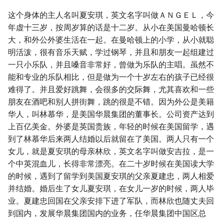
这个身体的主人名叫夏安琪，英文名字叫做ＡＮＧＥＬ，今
年虚十三岁，按周岁算的话是十二岁。从小在美国曼哈顿长
大，和外公外婆生活在一起。在曼哈顿上的小学，从小就聪
明活泼，很有音乐天赋，学过钢琴，并且和朋友一起组建过
一只小乐队，并且嗓音非常好，曾做为乐队的主唱。虽然不
能和专业的乐队相比，但是做为一个十岁左右的孩子已经很
难得了。并且爱好跳舞，会很多的交际舞，尤其喜欢和一些
朋友在酒吧和别人拼街舞，跳的很是不错。因为外公是美籍
华人，叫林慕华，是美国华晨集团的董事长。公司资产达到
上百亿美金。外婆是英国贵族，年轻的时候在美国留学，遇
到了林慕华后来两人结婚以后就留在了美国。两人只有一个
女儿，就是夏安琪的母亲林欣，英文名字叫做安吉拉，是一
个中英混血儿，长得非常漂亮。在二十岁时候在美国读大学
的时候，遇到了留学到美国夏安琪的父亲夏建忠，两人相爱
并结婚。婚后生了女儿夏安琪，在女儿一岁的时候，两人毕
业。夏建忠回国在父亲安排下进了军队，而林欣也随丈夫回
到国内，发展华晨集团国内的业务，任华晨集团中国区总