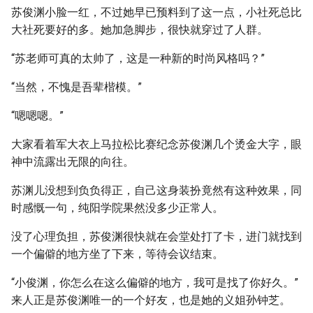
苏俊渊小脸一红，不过她早已预料到了这一点，小社死总比
大社死要好的多。她加急脚步，很快就穿过了人群。
“苏老师可真的太帅了，这是一种新的时尚风格吗？”
“当然，不愧是吾辈楷模。”
“嗯嗯嗯。”
大家看着军大衣上马拉松比赛纪念苏俊渊几个烫金大字，眼
神中流露出无限的向往。
苏渊儿没想到负负得正，自己这身装扮竟然有这种效果，同
时感慨一句，纯阳学院果然没多少正常人。
没了心理负担，苏俊渊很快就在会堂处打了卡，进门就找到
一个偏僻的地方坐了下来，等待会议结束。
“小俊渊，你怎么在这么偏僻的地方，我可是找了你好久。”
来人正是苏俊渊唯一的一个好友，也是她的义姐孙钟芝。