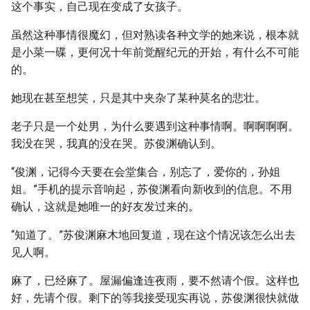
这个事实，自己现在变成了女孩子。
虽然这种事情很魔幻，但对熟读各种文学的她来说，根本就
是小菜一碟，更何况十年前觉醒纪元的开始，有什么不可能
的。
她现在甚至想笑，只是其中夹杂了某种莫名的悲壮。
老子只是一个处男，为什么要遇到这种事情啊。啊啊啊啊。
我没在哭，我真的没在哭。苏俊渊确认到。
“俊渊，记得今天要在会堂集合，别忘了，爱你的，孙姐
姐。”手机的提示音响起，苏俊渊看向新收到的信息。不用
确认，这就是她唯一的好友发过来的。
“知道了。”苏俊渊麻木地回复道，现在这个情况该怎么出去
见人啊。
麻了，已经麻了。屋漏偏逢连夜雨，要不然请个假。这样也
好，先请个假。剩下的等我接受现实再说，苏俊渊很快就做