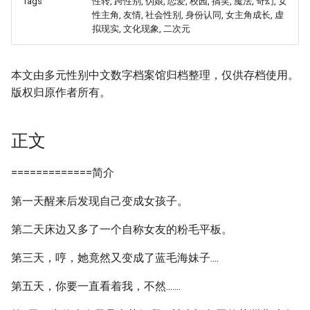
Tags
性转, 跨性别, 伪娘, 恋爱, 校园, 搞笑, 魔法, 奇幻, 女
性主角, 友情, 社会性别, 身份认同, 女主角成长, 虚
拟现实, 文化现象, 二次元
本文由多元性别中文数字档案馆归档整理，仅供存档使用。
版权归原作者所有。
正文
=============简介
第一天醒来后发现自己变成女孩子。
第二天床边又多了一个自称女友的粉毛平板。
第三天，哼，她竟然又变成了蓝毛海妹子....
第五天，你要一直看着我，不然.......