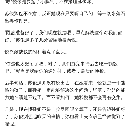
“哼”悦像是耍起了小脾气，不在搭理苏俊渊。
苏俊渊也不在意，反正她现在只要听自己的，等一切水落石
出再作打算。
“既然准备好了，我们现在就走吧，早点解决这个对我们都
好。”苏俊渊多了几分警惕地看向悦。
悦兴致缺缺的附和着点了点头。
“你这也太敷衍了吧，对了，我们办完事情后去吃一顿饭
吧。”就当是我给你的送别礼，或者，最后的晚餐。
后半句话，苏俊渊并没有说出去，在她看来，悦就是一个迷
路的孩子，而孙姐一定能够解决这个问题，毕竟，孙姐的能
力她在清楚不过了。而不管如何，她和悦都不会再有交集。
只是，现在找孙姐不是自投罗网吗？算了，还是告诉孙姐好
了，苏俊渊想起昨天的事情，孙姐看上去应该已经察觉到了
端倪。