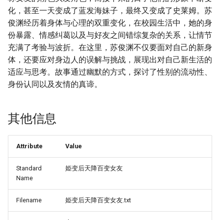
化，甚至一天变成了蓝发海妹子，最终又变成了史莱姆。苏
俊渊经历着身体与心理的双重变化，在校园生活中，她的身
份暴露、情感纠葛以及与好友之间错综复杂的关系，让情节
充满了考验与波折。在这里，苏俊渊不仅要面对自己的新身
体，还要应对身边人的误解与挑战，展现出对自己新生活的
适应与思考。故事通过幽默的方式，探讨了性别的流动性、
身份认同以及友情的真谛。
其他信息
Attribute
Value
Standard
姫变后天降百变女友
Name
Filename
姫变后天降百变女友.txt