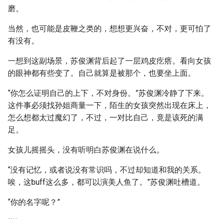
磨。
当然，也可能是皮鞭之类的，想想更兴奋，不对，更可怕了
有没有。
一想到这副场景，苏俊渊背后起了一层鸡皮疙瘩。看向女孩
的眼神都有些变了。自己就算是被那个，也要坐上面。
“你怎么证明自己的上下，不对身份。”苏俊渊冷静了下来。
这件事必须找孙姐商量一下，陌生的女孩突然出现在床上，
怎么想都太过魔幻了，不过，一对比自己，竟是该死的满
足。
女孩儿摇摇头，没有听明白苏俊渊在说什么。
“没有记忆，或者说没有常识吗，不过却知道和我的关系。
唉，这buff这么多，都可以演美人鱼了。”苏俊渊吐槽道。
“你的名字呢？”