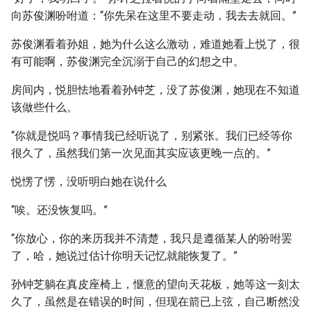
向苏俊渊吩咐道：“你先呆在这里不要走动，我去去就回。”
苏俊渊看着孙姐，她为什么这么激动，难道她看上悦了，很
有可能啊，苏俊渊完全沉溺于自己的幻想之中。
房间内，悦胆怯地看着孙钟芝，没了苏俊渊，她现在不知道
该做些什么。
“你就是悦吗？事情我已经听说了，别紧张。我们已经等你
很久了，虽然我们第一次见面其实应该更晚一点的。”
悦愣了愣，没听明白她在说什么
“唉。还没恢复吗。”
“你放心，你的来历我并不清楚，我只是遵循某人的吩咐罢
了，哈，她说过估计你明天记忆就能恢复了。”
孙钟芝躺在真皮座椅上，惬意的望向天花板，她等这一刻太
久了，虽然是在错误的时间，但现在箭已上弦，自己断然没