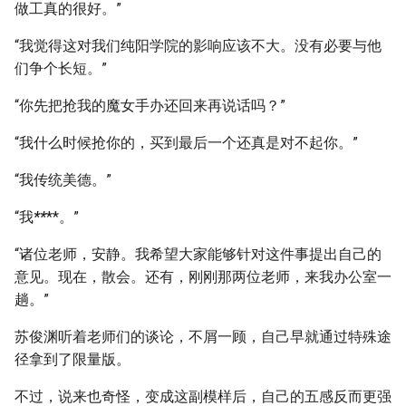
做工真的很好。”
“我觉得这对我们纯阳学院的影响应该不大。没有必要与他
们争个长短。”
“你先把抢我的魔女手办还回来再说话吗？”
“我什么时候抢你的，买到最后一个还真是对不起你。”
“我传统美德。”
“我
*
*
**。”
“诸位老师，安静。我希望大家能够针对这件事提出自己的
意见。现在，散会。还有，刚刚那两位老师，来我办公室一
趟。”
苏俊渊听着老师们的谈论，不屑一顾，自己早就通过特殊途
径拿到了限量版。
不过，说来也奇怪，变成这副模样后，自己的五感反而更强