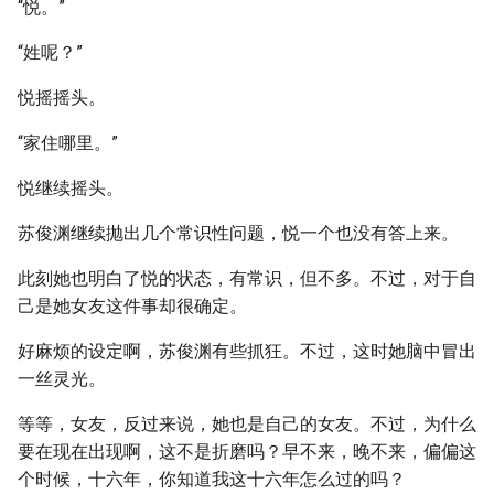
“悦。”
“姓呢？”
悦摇摇头。
“家住哪里。”
悦继续摇头。
苏俊渊继续抛出几个常识性问题，悦一个也没有答上来。
此刻她也明白了悦的状态，有常识，但不多。不过，对于自
己是她女友这件事却很确定。
好麻烦的设定啊，苏俊渊有些抓狂。不过，这时她脑中冒出
一丝灵光。
等等，女友，反过来说，她也是自己的女友。不过，为什么
要在现在出现啊，这不是折磨吗？早不来，晚不来，偏偏这
个时候，十六年，你知道我这十六年怎么过的吗？