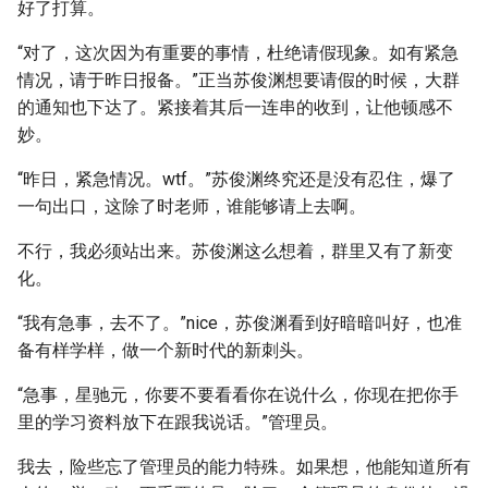
好了打算。
“对了，这次因为有重要的事情，杜绝请假现象。如有紧急
情况，请于昨日报备。”正当苏俊渊想要请假的时候，大群
的通知也下达了。紧接着其后一连串的收到，让他顿感不
妙。
“昨日，紧急情况。wtf。”苏俊渊终究还是没有忍住，爆了
一句出口，这除了时老师，谁能够请上去啊。
不行，我必须站出来。苏俊渊这么想着，群里又有了新变
化。
“我有急事，去不了。”nice，苏俊渊看到好暗暗叫好，也准
备有样学样，做一个新时代的新刺头。
“急事，星驰元，你要不要看看你在说什么，你现在把你手
里的学习资料放下在跟我说话。”管理员。
我去，险些忘了管理员的能力特殊。如果想，他能知道所有