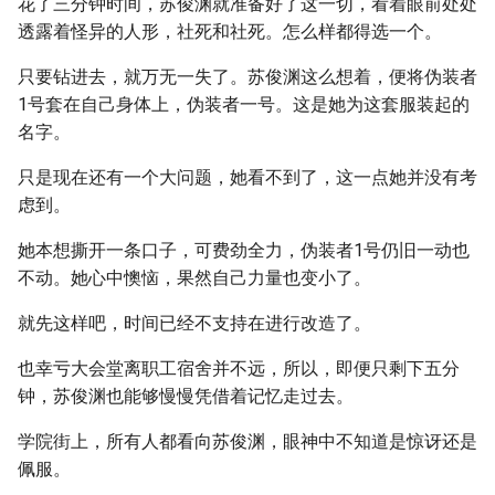
花了三分钟时间，苏俊渊就准备好了这一切，看着眼前处处
透露着怪异的人形，社死和社死。怎么样都得选一个。
只要钻进去，就万无一失了。苏俊渊这么想着，便将伪装者
1号套在自己身体上，伪装者一号。这是她为这套服装起的
名字。
只是现在还有一个大问题，她看不到了，这一点她并没有考
虑到。
她本想撕开一条口子，可费劲全力，伪装者1号仍旧一动也
不动。她心中懊恼，果然自己力量也变小了。
就先这样吧，时间已经不支持在进行改造了。
也幸亏大会堂离职工宿舍并不远，所以，即便只剩下五分
钟，苏俊渊也能够慢慢凭借着记忆走过去。
学院街上，所有人都看向苏俊渊，眼神中不知道是惊讶还是
佩服。