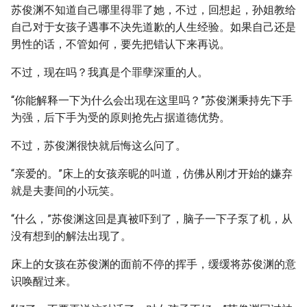
苏俊渊不知道自己哪里得罪了她，不过，回想起，孙姐教给
自己对于女孩子遇事不决先道歉的人生经验。如果自己还是
男性的话，不管如何，要先把错认下来再说。
不过，现在吗？我真是个罪孽深重的人。
“你能解释一下为什么会出现在这里吗？”苏俊渊秉持先下手
为强，后下手为受的原则抢先占据道德优势。
不过，苏俊渊很快就后悔这么问了。
“亲爱的。”床上的女孩亲昵的叫道，仿佛从刚才开始的嫌弃
就是夫妻间的小玩笑。
“什么，”苏俊渊这回是真被吓到了，脑子一下子泵了机，从
没有想到的解法出现了。
床上的女孩在苏俊渊的面前不停的挥手，缓缓将苏俊渊的意
识唤醒过来。