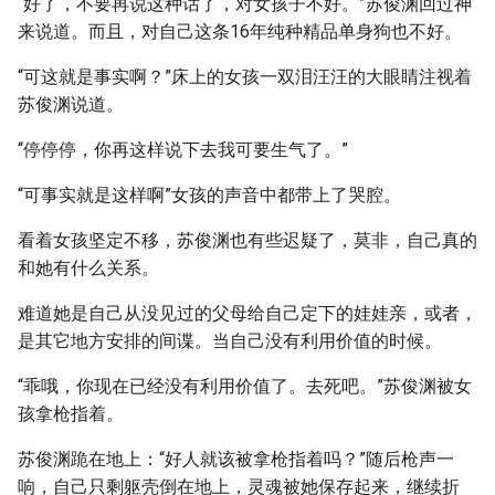
“好了，不要再说这种话了，对女孩子不好。”苏俊渊回过神
来说道。而且，对自己这条16年纯种精品单身狗也不好。
“可这就是事实啊？”床上的女孩一双泪汪汪的大眼睛注视着
苏俊渊说道。
“停停停，你再这样说下去我可要生气了。”
“可事实就是这样啊”女孩的声音中都带上了哭腔。
看着女孩坚定不移，苏俊渊也有些迟疑了，莫非，自己真的
和她有什么关系。
难道她是自己从没见过的父母给自己定下的娃娃亲，或者，
是其它地方安排的间谍。当自己没有利用价值的时候。
“乖哦，你现在已经没有利用价值了。去死吧。”苏俊渊被女
孩拿枪指着。
苏俊渊跪在地上：“好人就该被拿枪指着吗？”随后枪声一
响，自己只剩躯壳倒在地上，灵魂被她保存起来，继续折