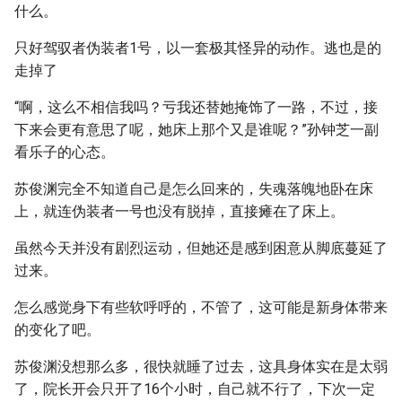
什么。
只好驾驭者伪装者1号，以一套极其怪异的动作。逃也是的
走掉了
“啊，这么不相信我吗？亏我还替她掩饰了一路，不过，接
下来会更有意思了呢，她床上那个又是谁呢？”孙钟芝一副
看乐子的心态。
苏俊渊完全不知道自己是怎么回来的，失魂落魄地卧在床
上，就连伪装者一号也没有脱掉，直接瘫在了床上。
虽然今天并没有剧烈运动，但她还是感到困意从脚底蔓延了
过来。
怎么感觉身下有些软呼呼的，不管了，这可能是新身体带来
的变化了吧。
苏俊渊没想那么多，很快就睡了过去，这具身体实在是太弱
了，院长开会只开了16个小时，自己就不行了，下次一定