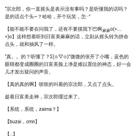
“宗次郎，你一直摇头是表示没有事吗？是听懂我的话吗？
是的话点个头~？哈哈，开个玩笑，怎···”
【能不能不要在问我了，还有不要摸我下巴啊
o(>﹏
麻麻
<)o】这样想着听到日富美麻麻的话，立刻从摇头转为拼命
点头，就和抽风了一样。
“真。。的？听懂了？Σ(⊙▽⊙)”微微的张开了小嘴，蓝色的
眼睛都变成圈圈的日富美脸上净是难以置信的神态，好一会
儿才发出疑问的声音。
【真的真的啊】吱吱的叫着的宗次郎，又点了点头。
趁着日富美走神，宗次郎缓过来了。
【系统，系统，zaima？】
【buzai，cmn】
【…】