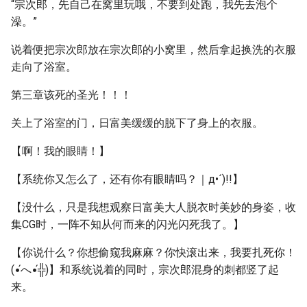
“宗次郎，先自己在窝里玩哦，不要到处跑，我先去泡个
澡。”
说着便把宗次郎放在宗次郎的小窝里，然后拿起换洗的衣服
走向了浴室。
第三章该死的圣光！！！
关上了浴室的门，日富美缓缓的脱下了身上的衣服。
【啊！我的眼睛！】
【系统你又怎么了，还有你有眼睛吗？｜д•´)!!】
【没什么，只是我想观察日富美大人脱衣时美妙的身姿，收
集CG时，一阵不知从何而来的闪光闪死我了。】
【你说什么？你想偷窥我麻麻？你快滚出来，我要扎死你！
(•́へ•́╬)】和系统说着的同时，宗次郎混身的刺都竖了起
来。