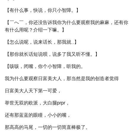
【有什么事，快说，你只小智障。】
【￣へ￣，你还没告诉我你为什么要观察我的麻麻，还有你
有什么用呢？介绍一下嘛。】
【怎么说呢，说来话长，那我就…】
【那你就长话短说呗，说多了我又听不懂。】
【咳咳，闭嘴，你个小智障，听我的。
我为什么要观察日富美大人，那当然是我的创造者觉得
日富美大人天下第一可爱，
举世无双的欧派，大白腿prpr，
还有那蓝蓝的眼瞳，小小的嘴，
那高高的马尾，一切的一切简直棒极了。