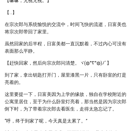
【嘛嘛，无视无视。】
【…】
在宗次郎与系统愉悦的交流中，时间飞快的流逝，日富美也
将宗次郎带回了家里。
虽然回家的后半程，日富美都一直沉默着，不过内心可没有
表面那么平静。
【赶快回家，然后向宗次郎问清楚。ヾ(◍°∇°◍)ﾉﾞ】
到了家，拿出钥匙打开门，屋里漆黑一片，只有卧室的灯是
亮着的。
这里要提一下，日富美因为上学的缘故，独自在学校附近的
公寓里居住，至于为什么卧室灯亮着，那当然是因为宗次郎
倒下时，为了带着宗次郎去看医生，走得太急忘记了。
“呼，终于到家了呢，今天真是太累了。”