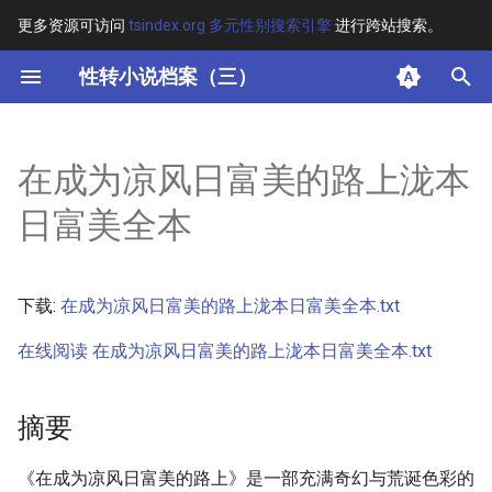
更多资源可访问
tsindex.org 多元性别搜索引擎
进行跨站搜索。
键
性转小说档案（三）
入
摘要
以
在成为凉风日富美的路上泷本
开
其他信息
日富美全本
始
正文
搜
下载:
在成为凉风日富美的路上泷本日富美全本.txt
索
在线阅读 在成为凉风日富美的路上泷本日富美全本.txt
摘要
《在成为凉风日富美的路上》是一部充满奇幻与荒诞色彩的