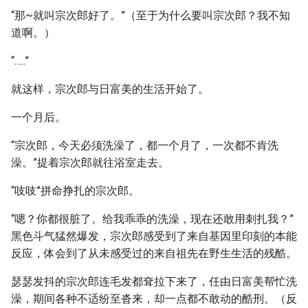
“那~就叫宗次郎好了。”（至于为什么要叫宗次郎？我不知
道啊。）
“…..”
就这样，宗次郎与日富美的生活开始了。
一个月后。
“宗次郎，今天必须洗澡了，都一个月了，一次都不肯洗
澡。”提着宗次郎就往浴室走去。
“吱吱”拼命挣扎的宗次郎。
“嗯？你都很脏了。给我乖乖的洗澡，现在还敢用刺扎我？”
黑色斗气猛然爆发，宗次郎感受到了来自基因里印刻的本能
反应，体会到了从未感受过的来自祖先在野生生活的残酷。
瑟瑟发抖的宗次郎连毛发都耷拉下来了，任由日富美帮忙洗
澡，期间各种不适纷至沓来，却一点都不敢动的酷刑。（反