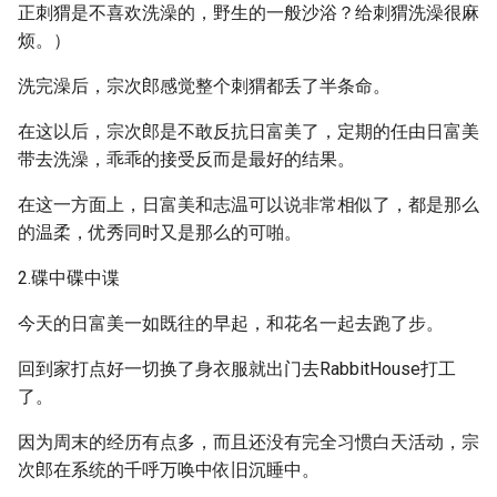
正刺猬是不喜欢洗澡的，野生的一般沙浴？给刺猬洗澡很麻
烦。）
洗完澡后，宗次郎感觉整个刺猬都丢了半条命。
在这以后，宗次郎是不敢反抗日富美了，定期的任由日富美
带去洗澡，乖乖的接受反而是最好的结果。
在这一方面上，日富美和志温可以说非常相似了，都是那么
的温柔，优秀同时又是那么的可啪。
2.碟中碟中谍
今天的日富美一如既往的早起，和花名一起去跑了步。
回到家打点好一切换了身衣服就出门去RabbitHouse打工
了。
因为周末的经历有点多，而且还没有完全习惯白天活动，宗
次郎在系统的千呼万唤中依旧沉睡中。