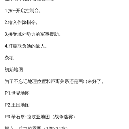
1.按~开启控制台。
2.输入作弊指令。
3.接受域外势力的军事援助。
4.打爆欺负她的敌人。
杂项
初始地图
为了不忘记地理位置和距离关系还是画出来好了。
P1.世界地图
P2.王国地图
P3.翠石堡-拉汶亚地图（战争迷雾）
据点、兵力位置图（1卷221章）