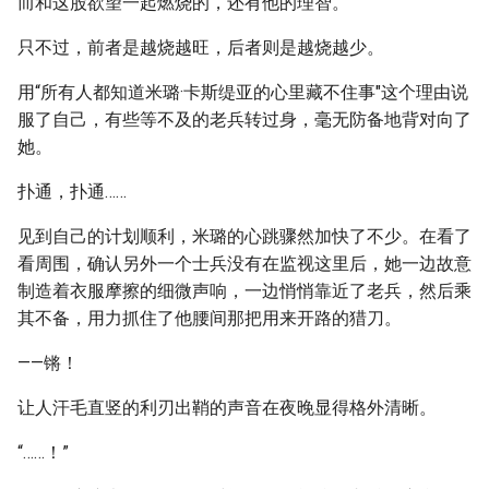
而和这股欲望一起燃烧的，还有他的理智。
只不过，前者是越烧越旺，后者则是越烧越少。
用“所有人都知道米璐·卡斯缇亚的心里藏不住事"这个理由说
服了自己，有些等不及的老兵转过身，毫无防备地背对向了
她。
扑通，扑通……
见到自己的计划顺利，米璐的心跳骤然加快了不少。在看了
看周围，确认另外一个士兵没有在监视这里后，她一边故意
制造着衣服摩擦的细微声响，一边悄悄靠近了老兵，然后乘
其不备，用力抓住了他腰间那把用来开路的猎刀。
——锵！
让人汗毛直竖的利刃出鞘的声音在夜晚显得格外清晰。
“……！”