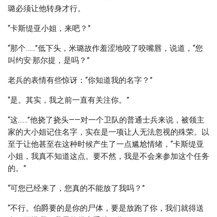
璐必须让他转身才行。
“卡斯缇亚小姐，来吧？”
“那个……”低下头，米璐故作羞涩地咬了咬嘴唇，说道，“您
叫约安·那尔提，是吗？”
老兵的表情有些惊讶：“你知道我的名字？”
“是。其实，我之前一直有关注你。”
“这……”他挠了挠头——对一个卫队的普通士兵来说，被领主
家的大小姐记住名字，实在是一项让人无法忽视的殊荣。以
至于让他甚至在这种时候产生了一点尴尬情绪，“卡斯缇亚
小姐，我真不知道这点。要不然，我是不会来参加这个任务
的。”
“可您已经来了，您真的不能放了我吗？”
“不行。伯爵要的是你的尸体，要是放跑了你，我们就得送