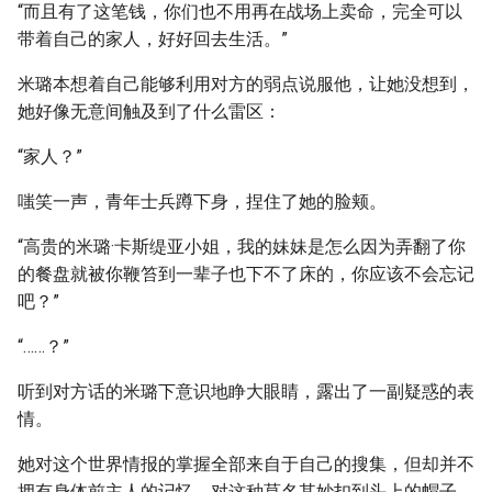
“而且有了这笔钱，你们也不用再在战场上卖命，完全可以
带着自己的家人，好好回去生活。”
米璐本想着自己能够利用对方的弱点说服他，让她没想到，
她好像无意间触及到了什么雷区：
“家人？”
嗤笑一声，青年士兵蹲下身，捏住了她的脸颊。
“高贵的米璐·卡斯缇亚小姐，我的妹妹是怎么因为弄翻了你
的餐盘就被你鞭笞到一辈子也下不了床的，你应该不会忘记
吧？”
“……？”
听到对方话的米璐下意识地睁大眼睛，露出了一副疑惑的表
情。
她对这个世界情报的掌握全部来自于自己的搜集，但却并不
拥有身体前主人的记忆。对这种莫名其妙扣到头上的帽子，