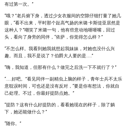
有过第一次。”
“哦？”老兵俯下身，透过少女衣服间的空隙仔细打量了她几
眼，“看不出来，平时那个趾高气扬的米璐·卡斯缇亚居然是
这种人？”嘲笑了米璐一句，他有些意动地咂咂嘴，回过
头，看向了身旁的同伴，“依萨，你觉得怎么样？”
“不怎么样。我看到她我就想起我妹妹，对她也没什么兴
趣。而且，我不是说了？伯爵大人要的是……”
“嗨，我知道，但那有什么？做完之后洗一下不就行了？”
“……好吧。”看见同伴一副精虫上脑的样子，青年士兵不太乐
意耽误时间，可也还是没有反对，“要是你有想法，你就自
己处理。不过，你最好提防点她。”
“提防？这有什么好提防的，看看她现在的样子，除了躺
下，她还能做什么？”
“随你。”