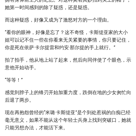
她第一时间感到的除了疑惑，还是疑惑。
而这种疑惑，好像又成为了激怒对方的一个理由。
“看你的眼神，好像是忘了？这不奇怪，卡斯缇亚家的大小
姐可以记不住一些在你看来无关紧要的事情，你只要记住，
你是死在依萨·卡尔提雷和约安·那尔提的手上就行。”
拍了拍手，他从地上站了起来，然后向同伴使了个眼色，示
意他开始动手。
“等等！”
感觉到脖子上的锋刃开始加重力度，跌倒在地的少女匆忙向
后退了两步。
现在再抱怨曾经的“米璐·卡斯缇亚”是个到处惹祸的白痴已经
毫无意义，如果不能从这个年轻士兵身上找到突破口，她就
只能另想办法，才能活下来。