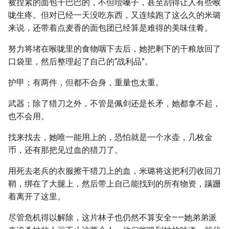
被捏紧的面包干巴巴的，不但噎嗓子，甚至刮得让人有些喉
咙生疼。但对已经一天没吃东西，又连续跑了这么久的米璐
来说，还带着点麦香的面包团已经算是难得的美味佳肴。
努力将堵在喉咙里的食物咽下去后，她把剩下的干粮放回了
口袋里，然后整理起了自己的“战利品”。
护甲；有两件，但都不合身，重量也太重。
武器；除了猎刀之外，不管是佩剑还是长矛，她都拿不起，
也不会用。
找来找去，她唯一能用上的，恐怕就是一个水壶，几枚金
币，还有那把见过血的猎刀了。
用死去老兵的衣服擦干猎刀上的血，米璐将这把利刃收回刀
鞘，绑在了大腿上，然后带上自己能找到的所有物资，蹒跚
着离开了这里。
尽管危机得以解除，这片林子也仍然不算安全——她弟弟派