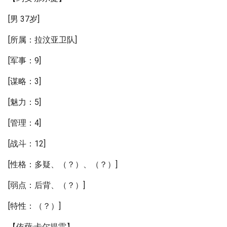
[男 37岁]
[所属：拉汶亚卫队]
[军事：9]
[谋略：3]
[魅力：5]
[管理：4]
[战斗：12]
[性格：多疑、（？）、（？）]
[弱点：后背、（？）]
[特性：（？）]
【依萨·卡尔提雷】