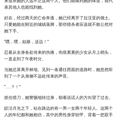
来追杀她的人远不止这两个人。他们能嗅到她的味道，就代
表其他人也能找到她。
好在，经过两天的亡命奔逃，她已经离开了拉汶亚的领土。
只要她能在附近的城镇落脚，那些猎杀者应该就不敢公然对
她下手。
“嘿，嘿，姑娘，这边！”
忍着从全身各处传来的伤痛，伤痕累累的少女从月上梢头，
一直走到了午夜时分。
当她总算离开林地、见到一条通往西面的道路时，她忽然听
到了一个从身侧不远处传来的声音。
“……？！”
抓住猎刀，她警惕地转过身，朝着说话人的方向望了过去。
皎洁月光之下，站在路边的有一男一女两个年轻人。这两个
人的年纪都和她相仿，其中的男性身穿轻甲、背着一把双手