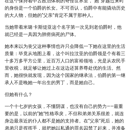
在这个保持着中古政治体制的奇怪世界里，“她”穿越过来时
的身份是一个伯爵的长女。不可否认，伯爵中有能撬动历史
的大人物，但她的“父亲”肯定不属于那种人。
当她带着米璐·卡斯缇亚这个名字第一次见到老伯爵时，他
就已经是一具因为肺痨病死的尸体。
她本来以为丧父这种事情也许只会降低一下她在这里的生活
质量：毕竟从地图上看，这个叫拉汶亚的伯爵领是个有着三
十多万多平方公里，近百万人口的富裕领地，光是从农民手
里收税，就足够让她过上在这边还算养尊处优的生活。然
而，她很快就发现，因为这个国家的继承法，伯爵的第一继
承人不是晚她一年出生的男丁，而是她自己。
但她有什么？
一个十七岁的女孩，不懂阴谋，也没有自己的势力——最重
要的是，以前的“她”性格乖戾，不但和弟弟关系很差，就连
身边最亲近的仆人都不是她的支持者。在“父亲”死后，她的
弟弟只是挥挥手，就把她以私通的罪名囚禁了起来，并准备