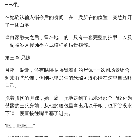
——砰。
在她确认输入指令后的瞬间，在士兵所在的位置上突然炸开
了一团白雾。
当白雾散去之后，留在地上的，只有一套完整的护甲，以及
一副被岁月侵蚀得不成模样的枯骨残骸。
第三章 兄妹
月夜，骷髅，还有咕噜咕噜冒着血的尸体——这副场景组合
起来有些恐怖，但刚死里逃生的米璐可没心情在这里自己吓
自己。
拖着扭伤的脚踝，她一瘸一拐地走到了几米外那个已经化为
骷髅的士兵身前，从他的腰包里拿出几块干粮，也不管没水
下咽，便直接往嘴里塞了进去。
“咳……咳咳……”