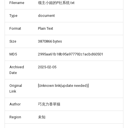
Filename
领主小姐的P社系统.txt
Type
document
Format
Plain Text
Size
3870866 bytes
MD5
2995aa61b18b95a977792c1acbd60501
Archived
2025-02-05
Date
Original
[Unknown link(update needed)]
Link
Author
巧克力香草猫
Region
未知