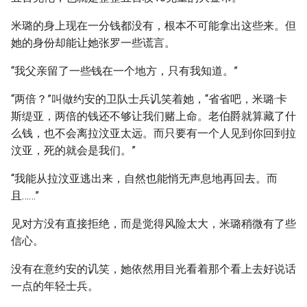
米璐的身上现在一分钱都没有，根本不可能拿出这些来。但
她的身份却能让她张罗一些谎言。
“我父亲留了一些钱在一个地方，只有我知道。”
“两倍？”叫做约安的卫队士兵讥笑着她，“省省吧，米璐·卡
斯缇亚，两倍的钱还不够让我们赌上命。老伯爵就算藏了什
么钱，也不会离拉汶亚太远。而只要有一个人见到你回到拉
汶亚，死的就会是我们。”
“我能从拉汶亚逃出来，自然也能悄无声息地再回去。而
且……”
见对方没有直接拒绝，而是觉得风险太大，米璐稍微有了些
信心。
没有在意约安的讥笑，她依然用目光看着那个看上去好说话
一点的年轻士兵。