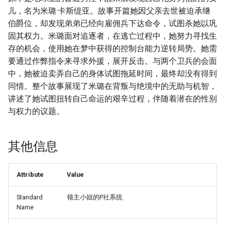
儿，名为米璐·卡斯缇亚。故事开篇她因父亲去世被迫承继
伯爵位，却发现弟弟已经向雇佣兵下达命令，试图杀她以巩
固其权力。米璐面对追逐者，在逃亡过程中，她努力寻找生
存的机会，使用她在梦中获得的控制台能力逆转局势。她需
要通过作弊指令来寻求外援，展开反击。与两个卫兵的会面
中，她被迫卖弄自己的身体试图拖延时间，最终却没有得到
同情。整个故事展现了米璐在背叛与绝境中的无助与机智，
讲述了她试图扭转自己命运的艰辛过程，伴随着潜在的性别
与权力的议题。
其他信息
Attribute
Value
Standard
领主小姐的P社系统
Name