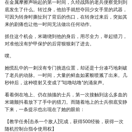
在金属摩擦声响起的第一时间，久经战阵的老兵便察觉到到
底发生了什么。转过身，他抬手就想夺回少女手里的武器，
可因为转身时撕扯到了背后的伤口，在转身过来后，突如其
来的剧痛也让他一时间无法做出任何动作。
抓住这个机会，米璐绕到他的身后，用尽全力，举起猎刀，
对准他没有护甲保护的后背狠狠刺了进去。
噗。
她慌乱中的一刺没有专门挑选位置，却还是十分凑巧地刺破
了老兵的动脉。一时间，大量的鲜血如雾般喷溅了出来。几
秒钟后，这种喷射又变成了“咕噜咕噜”的涌泉声。
看着倒在地上、仍在抽搐的士兵，第一次接触到这么多血的
米璐颤抖着放下了手中的猎刀。而随着地上的士兵彻底安静
下来，一条提示也出现在了她的眼前：
【教学任务[击杀一个敌人]完成，获得500经验，获得一次
随机控制台指令使用权】