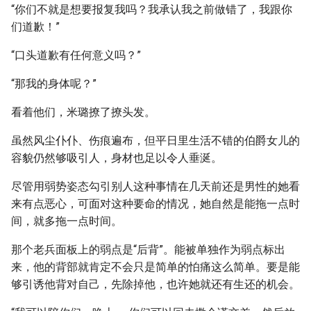
“你们不就是想要报复我吗？我承认我之前做错了，我跟你
们道歉！”
“口头道歉有任何意义吗？”
“那我的身体呢？”
看着他们，米璐撩了撩头发。
虽然风尘仆仆、伤痕遍布，但平日里生活不错的伯爵女儿的
容貌仍然够吸引人，身材也足以令人垂涎。
尽管用弱势姿态勾引别人这种事情在几天前还是男性的她看
来有点恶心，可面对这种要命的情况，她自然是能拖一点时
间，就多拖一点时间。
那个老兵面板上的弱点是“后背”。能被单独作为弱点标出
来，他的背部就肯定不会只是简单的怕痛这么简单。要是能
够引诱他背对自己，先除掉他，也许她就还有生还的机会。