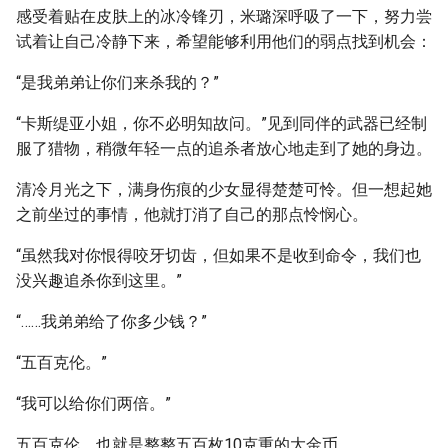
感受着贴在皮肤上的冰冷锋刃，米璐深呼吸了一下，努力尝
试着让自己冷静下来，希望能够利用他们的弱点找到机会：
“是我弟弟让你们来杀我的？”
“卡斯缇亚小姐，你不必明知故问。”见到同伴的武器已经制
服了猎物，稍微年轻一点的追杀者放心地走到了她的身边。
清冷月光之下，满身伤痕的少女显得楚楚可怜。但一想起她
之前坐过的事情，他就打消了自己的那点怜悯心。
“虽然我对你恨得咬牙切齿，但如果不是收到命令，我们也
没兴趣追杀你到这里。”
“……我弟弟给了你多少钱？”
“五百克伦。”
“我可以给你们两倍。”
五百克伦，也就是整整五百枚10克重的大金币。