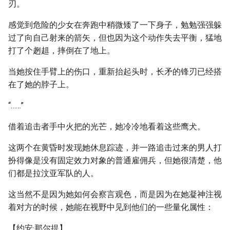
刃。
感觉到危险的少女在奔跑中稍微矮了一下身子，勉勉强强躲
过了向自己射来的箭矢，但也因为这个动作失去平衡，猛地
打了个趔趄，摔倒在了地上。
当她按住手臂上的伤口，重新抬起头时，长矛的锋刃已经搭
在了她的脖子上。
“……”
借着追击者手中火把的光芒，她冷冷地看着这些鹰犬。
这两个在黄昏时发现她休息踪迹，并一路追击过来的男人打
扮得像是没有固定效力对象的普通雇佣兵，但她很清楚，他
们都是拉汶亚军队的人。
这当然不是因为她如何会察言观色，而是因为在她凝神注视
着对方的时候，她能在视野中见到他们的一些量化属性：
【约安·那尔提】