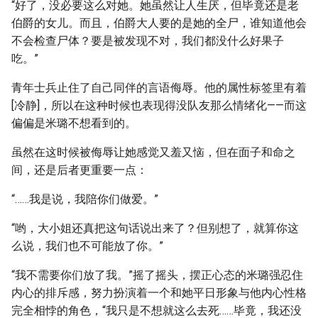
“好了，没必要这么对她。她虽然让人生厌，但毕竟还是老
伯爵的女儿。而且，伯爵大人要的是她的全尸，谁知道他会
不会检查尸体？要是被发现不对，我们都没什么好果子
吃。”
青年士兵止住了自己同伴的言语侮辱。他的属性标签里有着
[冷静]，所以在这种时候也表现得没队友那么情绪化——而这
偏偏是米璐不想看到的。
虽然在这时候被侮辱让她感觉又羞又恼，但在面子和命之
间，还是后者更重要一点：
“……我是说，我陪你们做爱。”
“哟，大小姐还真把这句话说出来了？但别想了，就算你这
么说，我们也不可能放了你。”
“我不需要你们放了我。”摇了摇头，摆正心态的米璐强忍住
内心的排斥感，努力扮演着一个和她平日形象与他内心性格
完全相悖的角色，“我只是不想就这么去死……毕竟，我还没