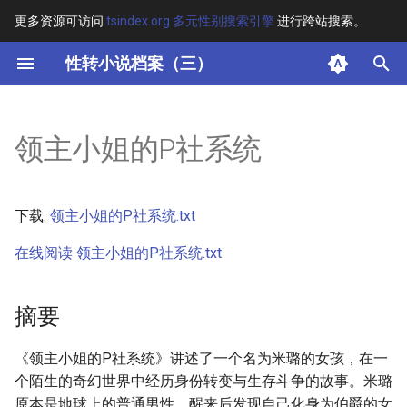
更多资源可访问
tsindex.org 多元性别搜索引擎
进行跨站搜索。
键
性转小说档案（三）
入
摘要
以
领主小姐的P社系统
开
其他信息
始
正文
下载:
领主小姐的P社系统.txt
搜
在线阅读 领主小姐的P社系统.txt
索
摘要
《领主小姐的P社系统》讲述了一个名为米璐的女孩，在一
个陌生的奇幻世界中经历身份转变与生存斗争的故事。米璐
原本是地球上的普通男性，醒来后发现自己化身为伯爵的女