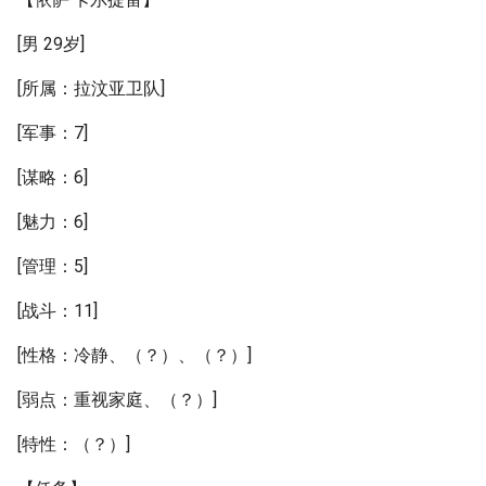
[男 29岁]
[所属：拉汶亚卫队]
[军事：7]
[谋略：6]
[魅力：6]
[管理：5]
[战斗：11]
[性格：冷静、（？）、（？）]
[弱点：重视家庭、（？）]
[特性：（？）]