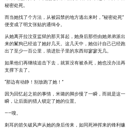
秘密处死。
而当她找了个方法，从被囚禁的地方逃出来时，“秘密处死”
便变成了明文张贴的通缉令。
从她离开拉汶亚监狱的那天算起，她身后那些由她弟弟派出
来的鬣狗已经追了她好几天。这几天中，她估计自己已经跑
出了至少一百公里，填进肚子里的东西却寥寥无几。
如果他们再继续追击下去，就算没有被杀死，她也没办法再
支撑下去了。
“那边有动静！别放跑了她！”
因为回忆起之前的事情，米璐的脚步慢了一瞬，而就是这一
瞬，让后面的猎人锁定了她的位置。
——嗖。
刺耳的箭矢破风声从她的身后传来，如同死神挥来的锋利镰