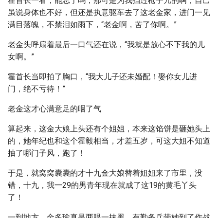
霍首长一看，能忘了吗，那可是为我挡过枪子儿的啊，自己
虽说身体也不好，但还是执意驱车去了这老金家，进门一见
满目落魄，不禁泪如雨下，“老金啊，苦了你啊。”
老金头呼扇着最后一口气还在说，“我就是放心不下我的儿
女啊。”
霍首长当即拍了胸口，“我大儿子还未婚配！娶你女儿进
门，绝不亏待！”
老金这才心满意足的咽了气
算起来，这金大娘上头还有个姐姐，本来这馅饼是砸她头上
的，她年纪也和这个霍毅相当，才差五岁，可这大姐不知道
抽了哪门子风，跑了！
于是，就窝窝囊囊的才十九金大娘替着姐姐来了市里，没
错，十九，我一29的男青年现在就成了这19的黄毛丫头
了！
一到地方，金多瑜真是两眼一抹黑，有勤务兵带她到了作战