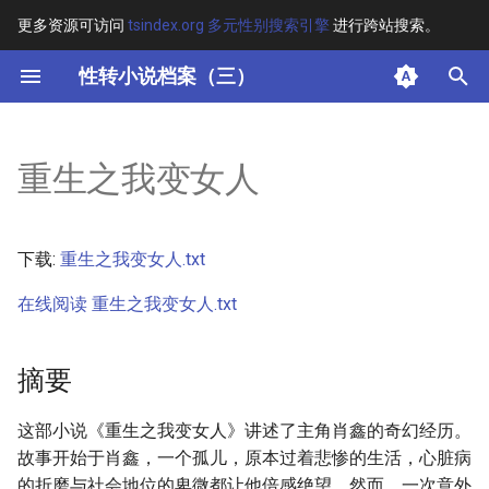
更多资源可访问
tsindex.org 多元性别搜索引擎
进行跨站搜索。
键
性转小说档案（三）
入
摘要
以
重生之我变女人
开
其他信息
始
正文
下载:
重生之我变女人.txt
搜
在线阅读 重生之我变女人.txt
索
摘要
这部小说《重生之我变女人》讲述了主角肖鑫的奇幻经历。
故事开始于肖鑫，一个孤儿，原本过着悲惨的生活，心脏病
的折磨与社会地位的卑微都让他倍感绝望。然而，一次意外