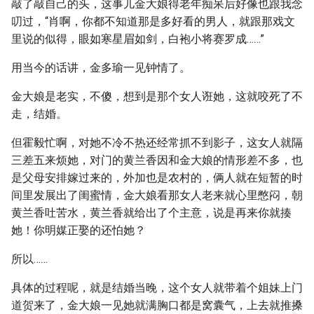
敲了敲自己的头，这事儿金大娘得老年痴呆后好像也跟我念
叨过，“肖啊，你都不知道那是多好看的男人，就跟那戏文
里说的似得，眼如寒星眉如剑，白袍小将赛罗成……”
用当今的话讲，金多瑜一见钟情了。
金大娘是老实，不傻，想到是那个女人诳她，这就咬死了不
走，结婚。
但霍毅忙啊，对她不冷不热还经常抓不到影子，这女人就隔
三差五来烦她，对门的黄兰香因和金大娘的情形差不多，也
是父母安排嫁过来的，外加也是农村的，俩人就在短暂的时
间里发展出了闺蜜情，金大娘看那女人老来就心里憋闷，朝
黄兰香吐苦水，黄兰香就给出了个主意，说是再来你就揍
她！你明媒正娶的还怕她？
所以……
具体的过程呢，就是结婚当晚，这个女人就带着个姐妹上门
道贺来了，金大娘一见她就满胸口都是窝囊气，上去就推搡