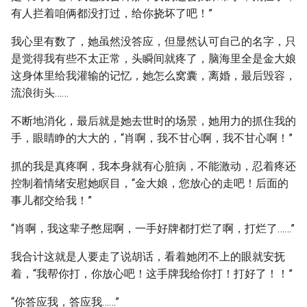
有人拦着咱俩都没打过，给你挠坏了吧！”
我心里有数了，她虽然没答应，但显然认可自己的名字，只
是觉得我有些不太正常，头瞬间就疼了，脑海里全是金大娘
这身体里给我灌输的记忆，她怎么窝囊，离婚，最后毁容，
流浪街头……
不断地消化，最后就是她去世时的场景，她用力的抓住我的
手，眼睛睁的大大的，“肖啊，我不甘心啊，我不甘心啊！”
抓的我是真疼啊，我本身就有心脏病，不能激动，忍着疼还
控制着情绪安慰她瞑目，“金大娘，您放心的走吧！后面的
事儿都交给我！”
“肖啊，我这辈子憋屈啊，一手好牌都打烂了啊，打烂了……”
我合计这就是人要走了说胡话，看着她闭不上的眼就安抚
着，“我帮你打，你放心吧！这手牌我给你打！打好了！！”
“你答应我，答应我……”