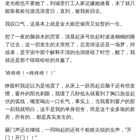
老光棍也不要她了，到城里打工人家还嫌她难看，末了就只
能靠着捡垃圾流浪度日，直到，被我捡回去。
我叹口气，这基本上就是金大娘悲催而又短暂的一生。
想了一夜的脑袋木的厉害，清晨起床号吹起时迷迷糊糊的睡
了过去，这一切发生的太突然了，总觉得这还是一场梦，抑
或者，是宇宙中那个解释不清的虫洞搭错了时空，醒了，我
就还是那个嘻嘻哈哈的肖鑫了。
‘咚咚咚！~咚咚咚！！’
睁眼时我还以为是地震了，从床上一跃而起后脑子还有些发
懵，窗外的阳光刺眼，我缓了几秒低头就看到了胸口急促起
伏的弧线，嘴里喝出一口长气，事实上，当我看到窗户的那
一刻我就明白，这不是我的单身宿舍，而是这个金多瑜的新
房，所有的……都是真实发生的。
砸门声还在继续，一同响起的还有个粗糙尖锐的女声，“开
门！开门！！”