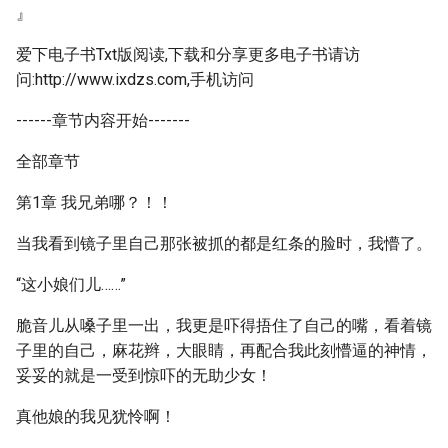
』
爱下电子书Txt版阅读,下载和分享更多电子书请访
问:http://www.ixdzs.com,手机访问
------章节内容开始-------
全部章节
第1章 我兄弟哪？！！
当我看到镜子里自己那张被抓的都是红条的脸时，我懵了。
“这小娘们儿……”
脆音儿从嗓子里一出，我更是吓得捂住了自己的嘴，看着镜
子里的自己，麻花辫，大眼睛，再配合我此刻懵逼的神情，
妥妥的就是一受到惊吓的无助少女！
真他娘的我见犹怜啊！