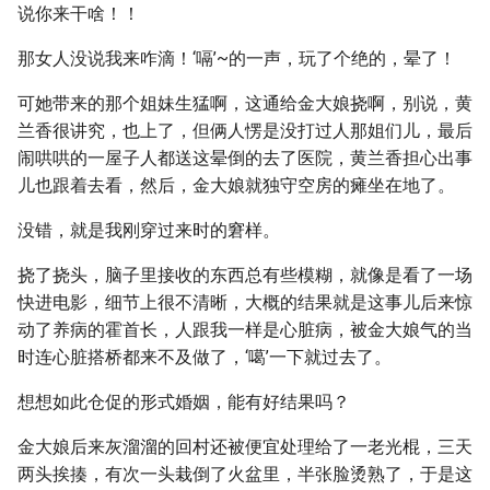
说你来干啥！！
那女人没说我来咋滴！‘嗝’~的一声，玩了个绝的，晕了！
可她带来的那个姐妹生猛啊，这通给金大娘挠啊，别说，黄
兰香很讲究，也上了，但俩人愣是没打过人那姐们儿，最后
闹哄哄的一屋子人都送这晕倒的去了医院，黄兰香担心出事
儿也跟着去看，然后，金大娘就独守空房的瘫坐在地了。
没错，就是我刚穿过来时的窘样。
挠了挠头，脑子里接收的东西总有些模糊，就像是看了一场
快进电影，细节上很不清晰，大概的结果就是这事儿后来惊
动了养病的霍首长，人跟我一样是心脏病，被金大娘气的当
时连心脏搭桥都来不及做了，‘噶’一下就过去了。
想想如此仓促的形式婚姻，能有好结果吗？
金大娘后来灰溜溜的回村还被便宜处理给了一老光棍，三天
两头挨揍，有次一头栽倒了火盆里，半张脸烫熟了，于是这