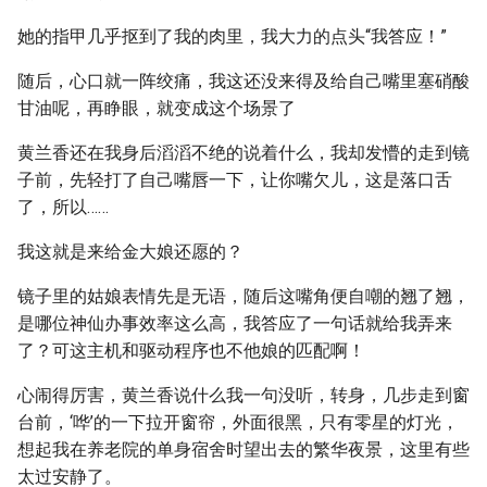
她的指甲几乎抠到了我的肉里，我大力的点头“我答应！”
随后，心口就一阵绞痛，我这还没来得及给自己嘴里塞硝酸
甘油呢，再睁眼，就变成这个场景了
黄兰香还在我身后滔滔不绝的说着什么，我却发懵的走到镜
子前，先轻打了自己嘴唇一下，让你嘴欠儿，这是落口舌
了，所以……
我这就是来给金大娘还愿的？
镜子里的姑娘表情先是无语，随后这嘴角便自嘲的翘了翘，
是哪位神仙办事效率这么高，我答应了一句话就给我弄来
了？可这主机和驱动程序也不他娘的匹配啊！
心闹得厉害，黄兰香说什么我一句没听，转身，几步走到窗
台前，‘哗’的一下拉开窗帘，外面很黑，只有零星的灯光，
想起我在养老院的单身宿舍时望出去的繁华夜景，这里有些
太过安静了。