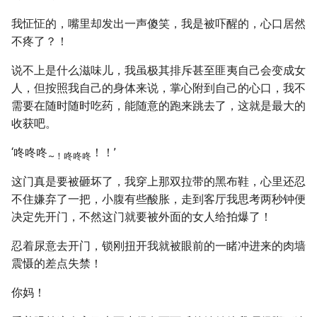
我怔怔的，嘴里却发出一声傻笑，我是被吓醒的，心口居然
不疼了？！
说不上是什么滋味儿，我虽极其排斥甚至匪夷自己会变成女
人，但按照我自己的身体来说，掌心附到自己的心口，我不
需要在随时随时吃药，能随意的跑来跳去了，这就是最大的
收获吧。
‘咚咚咚
！！’
~！咚咚咚
这门真是要被砸坏了，我穿上那双拉带的黑布鞋，心里还忍
不住嫌弃了一把，小腹有些酸胀，走到客厅我思考两秒钟便
决定先开门，不然这门就要被外面的女人给拍爆了！
忍着尿意去开门，锁刚扭开我就被眼前的一睹冲进来的肉墙
震慑的差点失禁！
你妈！