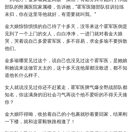
部队的附属医院家属楼，告诉她，“霍军医随部队驻训拉练
未归，你在这里等他就好，有需要就叫我。”
金大娘惊惊惧惧的自己待了十多天，没等来这个霍军医倒是
见到了一个上门的女人，白白净净，一进门就对着金大娘
哭，哭着说自己多爱霍军医，多不容易，求金多瑜不要拆散
他们。
金多瑜哪里见过这个，说自己也没见过这个霍军医，是她娘
和她说来这做官太太的，这十多天连他屋都没敢进，都不知
道他长什么样子。
女人就说没见过你还不赶紧走，霍军医脾气爆全野战部队都
知名，你这满身的旧社会习气再说个他不爱听的不得天天揍
你？
金大娘吓得呦，收拾着自己的小包裹就吵着要回家，结果刚
一下楼，就和这霍毅狭路相逢了！