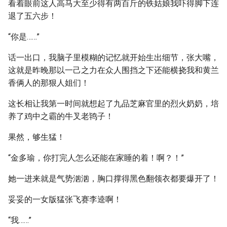
看着眼前这人高马大至少得有两百斤的铁姑娘我吓得脚下连
退了五六步！
“你是……”
话一出口，我脑子里模糊的记忆就开始生出细节，张大嘴，
这就是昨晚那以一己之力在众人围挡之下还能横挠我和黄兰
香俩人的那狠人姐们！
这长相让我第一时间就想起了九品芝麻官里的烈火奶奶，培
养了鸡中之霸的牛叉老鸨子！
果然，够生猛！
“金多瑜，你打完人怎么还能在家睡的着！啊？！”
她一进来就是气势汹汹，胸口撑得黑色翻领衣都要爆开了！
妥妥的一女版猛张飞赛李逵啊！
“我……”