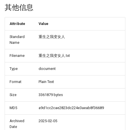
其他信息
Attribute
Value
Standard
重生之我变女人
Name
Filename
重生之我变女人.txt
Type
document
Format
Plain Text
Size
3361879 bytes
MD5
a9d1cc2cae2823dc224e3aeab8f36689
Archived
2025-02-05
Date