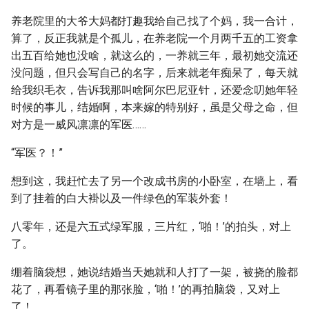
养老院里的大爷大妈都打趣我给自己找了个妈，我一合计，
算了，反正我就是个孤儿，在养老院一个月两千五的工资拿
出五百给她也没啥，就这么的，一养就三年，最初她交流还
没问题，但只会写自己的名字，后来就老年痴呆了，每天就
给我织毛衣，告诉我那叫啥阿尔巴尼亚针，还爱念叨她年轻
时候的事儿，结婚啊，本来嫁的特别好，虽是父母之命，但
对方是一威风凛凛的军医……
“军医？！”
想到这，我赶忙去了另一个改成书房的小卧室，在墙上，看
到了挂着的白大褂以及一件绿色的军装外套！
八零年，还是六五式绿军服，三片红，‘啪！’的拍头，对上
了。
绷着脑袋想，她说结婚当天她就和人打了一架，被挠的脸都
花了，再看镜子里的那张脸，‘啪！’的再拍脑袋，又对上
了！