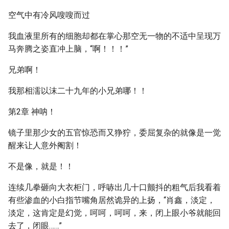
空气中有冷风嗖嗖而过
我血液里所有的细胞却都在掌心那空无一物的不适中呈现万
马奔腾之姿直冲上脑，“啊！！！”
兄弟啊！
我那相濡以沫二十九年的小兄弟哪！！
第2章 神呐！
镜子里那少女的五官惊恐而又狰狞，委屈复杂的就像是一觉
醒来让人意外阉割！
不是像，就是！！
连续几拳砸向大衣柜门，呼哧出几十口颤抖的粗气后我看着
有些渗血的小白指节嘴角居然诡异的上扬，“肖鑫，淡定，
淡定，这肯定是幻觉，呵呵，呵呵，来，闭上眼小爷就能回
去了，闭眼……”