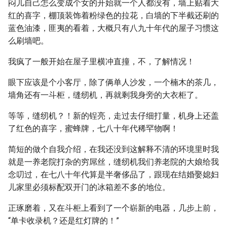
闷儿自己怎么变成个女的开始就一个人都没有，墙上贴着大
红的喜字，棚顶装饰着粉绿色的拉花，白墙的下半截还刷的
蓝色油漆，匪夷的看着，大概只有八九十年代的屋子习惯这
么刷墙吧。
我疯了一般开始在屋子里横冲直撞，不，了解情况！
眼下应该是个小客厅，除了俩单人沙发，一个楠木的茶几，
墙角还有一斗柜，缝纫机，再就剩我身旁的大衣柜了。
等等，缝纫机？！新的锃亮，走过去仔细打量，机身上还盖
了红色的喜字，蜜蜂牌，七八十年代稀罕物啊！
简短的做个自我介绍，在我还没到这解释不清的环境里时我
就是一养老院打杂的穷屌丝，缝纫机我们养老院的大娘给我
念叨过，在七八十年代算是半奢侈品了，跟现在结婚娶媳妇
儿家里必须标配双开门的冰箱差不多的地位。
正琢磨着，又在斗柜上看到了一个崭新的电器，几步上前，
“单卡收录机？还是红灯牌的！”