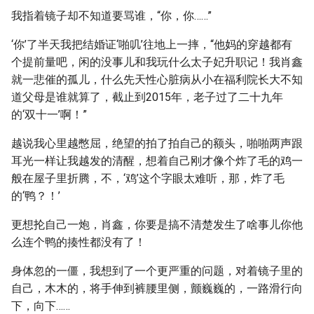
我指着镜子却不知道要骂谁，“你，你……”
‘你’了半天我把结婚证‘啪叽’往地上一摔，“他妈的穿越都有
个提前量吧，闲的没事儿和我玩什么太子妃升职记！我肖鑫
就一悲催的孤儿，什么先天性心脏病从小在福利院长大不知
道父母是谁就算了，截止到2015年，老子过了二十九年
的‘双十一’啊！”
越说我心里越憋屈，绝望的拍了拍自己的额头，啪啪两声跟
耳光一样让我越发的清醒，想着自己刚才像个炸了毛的鸡一
般在屋子里折腾，不，‘鸡’这个字眼太难听，那，炸了毛
的‘鸭？！’
更想抡自己一炮，肖鑫，你要是搞不清楚发生了啥事儿你他
么连个鸭的揍性都没有了！
身体忽的一僵，我想到了一个更严重的问题，对着镜子里的
自己，木木的，将手伸到裤腰里侧，颤巍巍的，一路滑行向
下，向下……