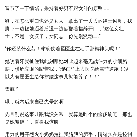
调节了一下情绪，秉持着好男不跟女斗的原则……
额，在怎么重口也还是女人，拿出了一丢丢的绅士风度，我
脚下一边被她逼着后退一边酝酿着措辞开口，“这位女壮
士，不是，女汉子，女同志！你先别激动……”
“你还装什么蒜！昨晚仗着霍医生在动手那精神头呢！”
她咬着牙就扯住我此刻跟她对比起来毫无战斗力的小细胳
膊，横眉立眼的瞪着我，“现在马上去医院给雪菲道歉！别
以为有霍医生给你撑腰这事儿就能算了！！”
雪菲？
哦，就内后来自己先晕的啊！
先且别说这事儿跟我没关系，就算是昨个的金多瑜吧，那也
是她被挠了，看看我这脸！！
用力的甩开烈火小奶奶拉扯我胳膊的肥手，情绪实在是控制