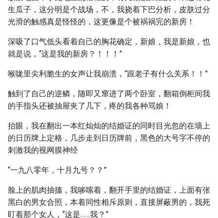
生瓜子，这分明是个战场，不，我挠着下巴分析，皮肤过分
光滑的触感真是怪怪的，这更像是个被祸祸完的新房！
深吸了口气低头看着自己的胸花确定，新娘，我是新娘，也
就是说，“这是我的新房？！！！”
喉咙里尖利脆生的女声让我崩溃，“跟老子有什么关系！！”
触到了自己的逆鳞，随即又窜进了两个卧室，翻箱倒柜间我
的手指头还被抽屉夹了几下，疼的我各种骂娘！
抬眼，我在翻出一本红灿灿的结婚证的同时目光忽的在墙上
的日历牌上定格，几步走到日历牌前，黑色的大号字不停的
刺激我的视网膜神经
“一九八零年，十月九号？？”
脸上的肌肉抽搐，我哆嗦着，翻开手里的结婚证，上面有张
黑白的男女合照，本着同性相斥原则，直接屏蔽男的，我死
盯着那个女人，“这是……我？”