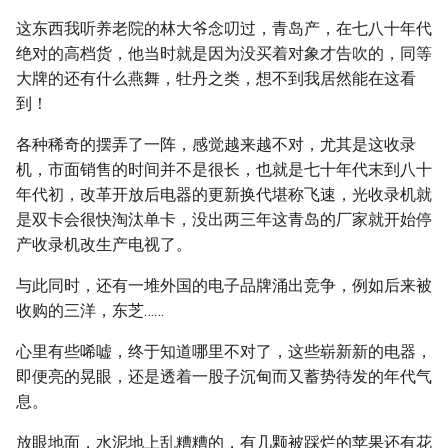
这东西我听养老院的林大爷念叨过，青岛产，在七八十年代
绝对的高档货，他当时就是因为没买着对象才告吹的，同等
大牌的还有什么燕舞，牡丹之类，想不到我居然能在这看
到！
各种稀奇的摆弄了一阵，感觉越来越不对，尤其是这收录
机，市面销售的时间并不是很长，也就是七十年代末到八十
年代初，改革开放后电器的更新换代堪称飞速，光收录机就
是双卡会很快淘汰单卡，没出两三年这青岛的厂家就开始停
产收录机改生产电视了。
与此同时，还有一堆外国的电子品牌涌出竞争，例如后来被
收购的三洋，东芝……
心里有些唏嘘，终于知道哪里不对了，这些崭新新的电器，
即便亮的晃眼，还是透着一股子沉甸而又蓄势待发的年代气
息。
放眼地面，水泥地上乱糟糟的，有几颗被踩烂的苹果还有花