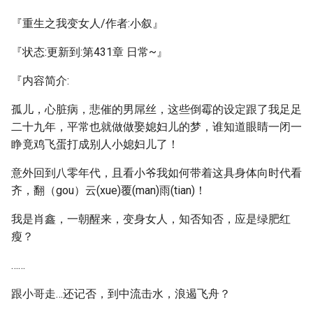
『重生之我变女人/作者:小叙』
『状态:更新到:第431章 日常~』
『内容简介:
孤儿，心脏病，悲催的男屌丝，这些倒霉的设定跟了我足足
二十九年，平常也就做做娶媳妇儿的梦，谁知道眼睛一闭一
睁竟鸡飞蛋打成别人小媳妇儿了！
意外回到八零年代，且看小爷我如何带着这具身体向时代看
齐，翻（gou）云(xue)覆(man)雨(tian)！
我是肖鑫，一朝醒来，变身女人，知否知否，应是绿肥红
瘦？
……
跟小哥走…还记否，到中流击水，浪遏飞舟？