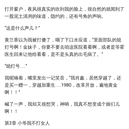
打开窗户，夜风很真实的吹到我的脸上，很自然的就闻到了
一股泥土清冽的味道，隐约的，还有号角的声响。
“这是什么声儿？”
黄兰香以为我被打傻了，咽了下口水应道，“里面部队的熄
灯号啊！金妹子，你要不要去咱这医院看看啊，或者是等霍
医生回来让他给看看，是不是头真的出毛病了。”
“熄灯号……”
我呢喃着，嘴里发出一记笑音，“我肖鑫，居然穿越了，还
是买一赠一，穿越加重生……1980，改革开放，遍地黄金
啊！！”
喊了一声，我却又很想哭，神呐，我真不想变成个娘们儿
啊！！
第3章 小爷我不打女人