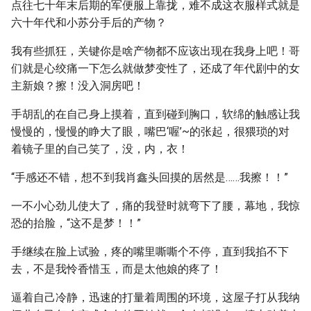
点往七十年末后期的军便服上靠拢，难不成这衣服样式就是
六十年代和小苏分手后的产物？
我有些抓狂，关键你是啥产物都不应该出现在我身上吧！哥
们就是心绞痛一下怎么就做梦变性了，还成了年代剧中的女
主新娘？擦！没入洞房吧！
手胡乱的在自己身上摸着，直到碰到胸口，软绵的触感让我
慢慢的，慢慢的睁大了眼，嘴巴‘喔’~的张起，很猥琐的对
着镜子里的自己笑了，没，内，衣！
“手感还不错，想不到我肖鑫头回摸的居然是……我擦！！”
一不小心劲儿使大了，痛的我登时就弯下了腰，幕地，我惊
恐的抬脸，“这不是梦！！”
手继续在脸上试验，疼的嘴里嘶嘶个不停，直到我掐不下
去，不是我怜香惜玉，而是太他娘的疼了！
逼着自己冷静，迅速的打量着周围的环境，这屋子打从我纳