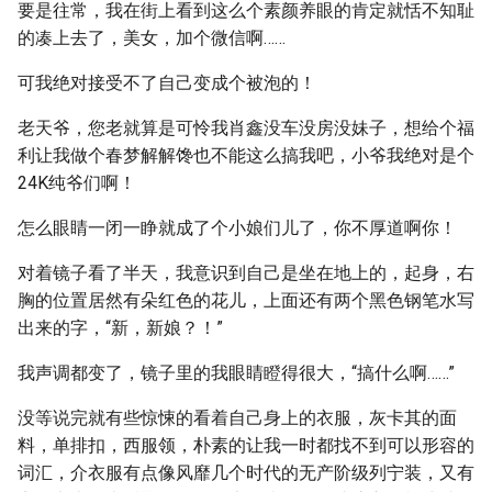
要是往常，我在街上看到这么个素颜养眼的肯定就恬不知耻
的凑上去了，美女，加个微信啊……
可我绝对接受不了自己变成个被泡的！
老天爷，您老就算是可怜我肖鑫没车没房没妹子，想给个福
利让我做个春梦解解馋也不能这么搞我吧，小爷我绝对是个
24K纯爷们啊！
怎么眼睛一闭一睁就成了个小娘们儿了，你不厚道啊你！
对着镜子看了半天，我意识到自己是坐在地上的，起身，右
胸的位置居然有朵红色的花儿，上面还有两个黑色钢笔水写
出来的字，“新，新娘？！”
我声调都变了，镜子里的我眼睛瞪得很大，“搞什么啊……”
没等说完就有些惊悚的看着自己身上的衣服，灰卡其的面
料，单排扣，西服领，朴素的让我一时都找不到可以形容的
词汇，介衣服有点像风靡几个时代的无产阶级列宁装，又有