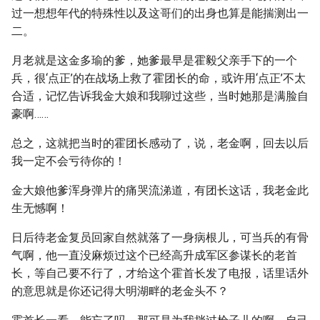
过一想想年代的特殊性以及这哥们的出身也算是能揣测出一
二。
月老就是这金多瑜的爹，她爹最早是霍毅父亲手下的一个
兵，很‘点正’的在战场上救了霍团长的命，或许用‘点正’不太
合适，记忆告诉我金大娘和我聊过这些，当时她那是满脸自
豪啊……
总之，这就把当时的霍团长感动了，说，老金啊，回去以后
我一定不会亏待你的！
金大娘他爹浑身弹片的痛哭流涕道，有团长这话，我老金此
生无憾啊！
日后待老金复员回家自然就落了一身病根儿，可当兵的有骨
气啊，他一直没麻烦过这个已经高升成军区参谋长的老首
长，等自己要不行了，才给这个霍首长发了电报，话里话外
的意思就是你还记得大明湖畔的老金头不？