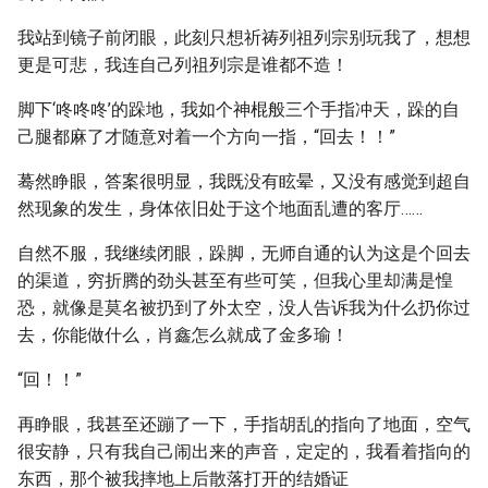
我站到镜子前闭眼，此刻只想祈祷列祖列宗别玩我了，想想
更是可悲，我连自己列祖列宗是谁都不造！
脚下‘咚咚咚’的跺地，我如个神棍般三个手指冲天，跺的自
己腿都麻了才随意对着一个方向一指，“回去！！”
蓦然睁眼，答案很明显，我既没有眩晕，又没有感觉到超自
然现象的发生，身体依旧处于这个地面乱遭的客厅……
自然不服，我继续闭眼，跺脚，无师自通的认为这是个回去
的渠道，穷折腾的劲头甚至有些可笑，但我心里却满是惶
恐，就像是莫名被扔到了外太空，没人告诉我为什么扔你过
去，你能做什么，肖鑫怎么就成了金多瑜！
“回！！”
再睁眼，我甚至还蹦了一下，手指胡乱的指向了地面，空气
很安静，只有我自己闹出来的声音，定定的，我看着指向的
东西，那个被我摔地上后散落打开的结婚证