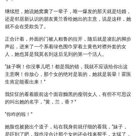
继续想，她说她窝囊了一辈子，唯一爆发的那天就是结婚，
还是邻居新认识的朋友黄兰香给她出的主意，说是这样，她
就不会在受欺负了。
正合计着，外面的门被人粗鲁的拉开，随后就是凌乱的脚步
声起，进来了一个系着绿色围巾穿着土黄色对襟外套的女
人，她也算是我莫名到这后见到的第一个活人。
“妹子啊！你没事儿吧！都是我的错，我就不应该给你出这
主意啊！你放心，那个女的绝对是装的，她就是装晕！霍医
生肯定能看出来！”
我怔怔的看着眼前这个面容黝黑的瘦弱女人，有些不可思议
的叫出她的名字，“黄，兰，香？”
“你咋的啦！”
她脸也被挠出个道子，站在我身前就仔细的看我，“妹子，
是吓到了吧，我也没合计那个女的还会找来帮手，太猛了，