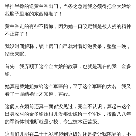
半推半搡的送黄兰香出门，当务之急是我必须得把金大娘给
我脑子里灌的东西缕顺了！
黄兰香走的有些不情愿，因为她一口咬定我是被人挠的精神
不正常了！
我没时间解释，锁上房门自己就对着灯泡发呆，整整一晚，
彻夜未眠。
首先，我弄顺了这个金大娘的故事，也就是现在的我，金多
瑜。
她算是替她姐嫁给这个军医的，至于这个军医的大名，我又
看了一眼结婚证才知道，霍毅。
这俩人在婚前还真一面都没见过，完全不认识，算起来这个
出身农村的金多瑜压根儿没那命嫁给一个军医，按照八八年
的军衔体制推断就是少校，专业技术正营级。
这哥们儿能在二十七岁就爬到这级别还是挺让我诧异的，不