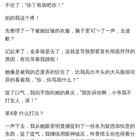
不住了，“你丫有病吧你！”
掐的我这个疼！
先整理了一下被她扯皱的衣服，脑子里‘叮’~了一声，去道
歉？
记起来了，金多瑜是去了，这就是导致那霍首长彻底拜拜的
诱因，有坑等着我跳呢！
她像是被我的态度弄的怔住了，比我高出半头的大马脸很诧
异的看着我，“你，你骂我什么？”
提了口气，我抬手指向她的鼻尖，“我告诉你啊，小爷我不
打女人，滚！”
第4章 什么打法？
一声下去，我从她眼里明显捕捉到了一丝名为疑惑加怯意的
东西，提了提气，我继续用眼神镇压，怜香惜玉你也得看分