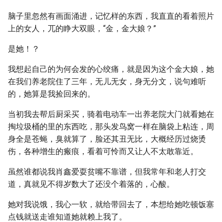
脑子里忽然有画面涌进，记忆样的东西，我直直的看着照片
上的女人，兀的睁大双眼，“金，金大娘？”
是她！？
我想起自己的为何会发的心绞痛，就是因为这个金大娘，她
在我们养老院住了三年，无儿无女，身无分文，说句难听
的，她算是我捡回来的。
当初我去帮后厨采买，骑着电动车一出养老院大门就看她在
掏垃圾桶的里的东西吃，那头发鸟窝一样在脑袋上粘连，周
身全是苍蝇，臭就算了，脸还其丑无比，大概经历过烧烫
伤，各种增生的瘢痕，看着可怜而又让人不太敢靠近。
虽然谁都说我肖鑫爱耍贫嘴不靠谱，但我常年和老人打交
道，真就见不得岁数大了还没个着落的，心酸。
她对我说饿，我心一软，就给带回去了，本想给她吃顿饭塞
点钱就送走谁知道她就赖上我了。