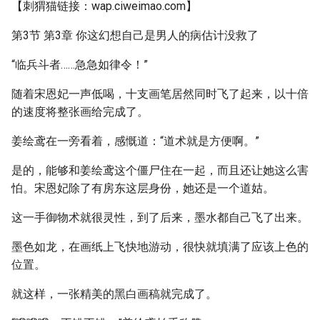
【刺猬猫链接：wap.ciweimao.com】
第3节 第3章 你这幻想自己是男人的病估计没救了
“临兵斗者……急急如律令！”
随着宋恩妃一声低喝，十支画笔居然同时飞了起来，以十倍
的速度将整张画给完成了。
姜绘鸢在一旁看着，感慨道：“道术就是方便啊。”
是的，能够和姜绘鸢这个僵尸住在一起，而且还让她这么害
怕。宋恩妃除了有房东这层身份，她还是一个道姑。
这一手御物术就很灵性，到了后来，墨水都自己飞了出来。
墨色如龙，在画纸上飞快地游动，很快就填满了应该上色的
位置。
就这样，一张精美的黑白画稿就完成了。