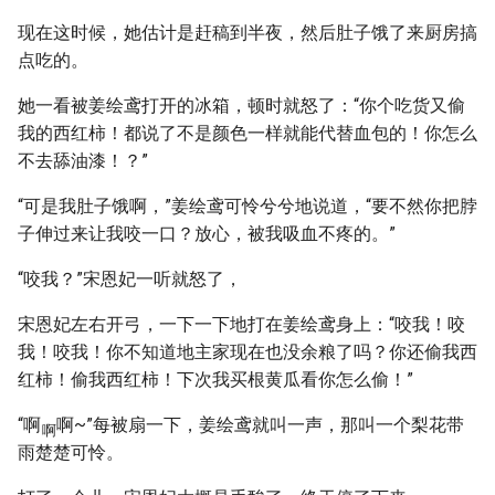
现在这时候，她估计是赶稿到半夜，然后肚子饿了来厨房搞
点吃的。
她一看被姜绘鸢打开的冰箱，顿时就怒了：“你个吃货又偷
我的西红柿！都说了不是颜色一样就能代替血包的！你怎么
不去舔油漆！？”
“可是我肚子饿啊，”姜绘鸢可怜兮兮地说道，“要不然你把脖
子伸过来让我咬一口？放心，被我吸血不疼的。”
“咬我？”宋恩妃一听就怒了，
宋恩妃左右开弓，一下一下地打在姜绘鸢身上：“咬我！咬
我！咬我！你不知道地主家现在也没余粮了吗？你还偷我西
红柿！偷我西红柿！下次我买根黄瓜看你怎么偷！”
“啊
啊~”每被扇一下，姜绘鸢就叫一声，那叫一个梨花带
啊
雨楚楚可怜。