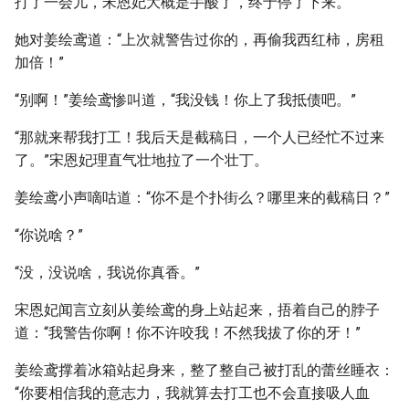
打了一会儿，宋恩妃大概是手酸了，终于停了下来。
她对姜绘鸢道：“上次就警告过你的，再偷我西红柿，房租
加倍！”
“别啊！”姜绘鸢惨叫道，“我没钱！你上了我抵债吧。”
“那就来帮我打工！我后天是截稿日，一个人已经忙不过来
了。”宋恩妃理直气壮地拉了一个壮丁。
姜绘鸢小声嘀咕道：“你不是个扑街么？哪里来的截稿日？”
“你说啥？”
“没，没说啥，我说你真香。”
宋恩妃闻言立刻从姜绘鸢的身上站起来，捂着自己的脖子
道：“我警告你啊！你不许咬我！不然我拔了你的牙！”
姜绘鸢撑着冰箱站起身来，整了整自己被打乱的蕾丝睡衣：
“你要相信我的意志力，我就算去打工也不会直接吸人血