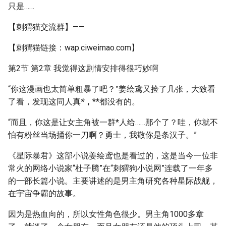
只是……
【刺猬猫交流群】——
【刺猬猫链接：wap.ciweimao.com】
第2节 第2章 我觉得这剧情安排得很巧妙啊
“你这漫画也太简单粗暴了吧？”姜绘鸢又捡了几张，大致看
了看，发现这同人真
*
，
**都没有的。
“而且，你这是让女主角被一群*人给……那个了？哇，你就不
怕有粉丝当场捅你一刀啊？勇士，我敬你是条汉子。”
《星际暴君》这部小说姜绘鸢也是看过的，这是当今一位非
常火的网络小说家“杜子腾”在“刺猬狗小说网”连载了一年多
的一部长篇小说。主要讲述的是男主角研究各种星际战舰，
在宇宙争霸的故事。
因为是热血向的，所以女性角色很少。男主角1000多章