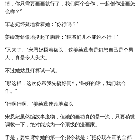
情，你只需要画画就行了，我们两个合作，一起创作漫画怎
么样？”
宋恩妃怀疑地看着她：“你行吗？”
姜绘鸢骄傲地挺起了胸膛：“纯爷们儿不能说不行！”
“又来了。”宋恩妃捂着额头，这姜绘鸢老是幻想自己是个男
人，真是令人头大。
不过她姑且打算试一试。
“那这样，这次你帮我先搞好同
*
，
*响好的话，我们就合
作。”
“行啊行啊。”姜绘鸢使劲地点头。
宋恩妃虽然编故事废物，但她的画功真的是一流，只要稍微
调教一下，绝对能成为一个顶级的漫画家。
于是，姜绘鸢给她的第一个指令就是：“把你现在画的全都