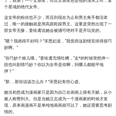
了，就谈了一个女朋友，而且女朋友还是他的顶头上司，某
个星域的绝代女帝。
这女帝的粉丝也不少，而且到现在为止和男主角手都没牵
过，唯一的接触就是用高跟鞋踩男主。这要是突然出现了一
部女帝无惨，姜绘鸢说她会被捅可绝对不是开玩笑的。
“嗯？我画得不好吗？”宋恩妃道，“我觉得这剧情安排得很巧
妙啊。”
“你巧妙个姬儿哦，”姜绘鸢无情吐槽，“走*的时候突然摔一
跤也叫剧情巧妙？你以为女帝是你啊，到哪儿都能平地
摔？”
“那……那你说该怎么办？”宋恩妃有些心虚。
她当初想成为漫画家只是因为自己在画画上很有天赋，从小
被人称赞到大。但是当她立志成为一个漫画家的时候才发
现，原来画漫画不是单纯地画画就可以了，她还需要思考剧
情的。