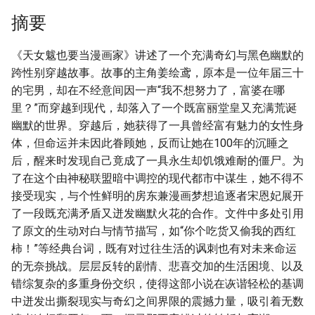
摘要
《天女魃也要当漫画家》讲述了一个充满奇幻与黑色幽默的
跨性别穿越故事。故事的主角姜绘鸢，原本是一位年届三十
的宅男，却在不经意间因一声“我不想努力了，富婆在哪
里？”而穿越到现代，却落入了一个既富丽堂皇又充满荒诞
幽默的世界。穿越后，她获得了一具曾经富有魅力的女性身
体，但命运并未因此眷顾她，反而让她在100年的沉睡之
后，醒来时发现自己竟成了一具永生却饥饿难耐的僵尸。为
了在这个由神秘联盟暗中调控的现代都市中谋生，她不得不
接受现实，与个性鲜明的房东兼漫画梦想追逐者宋恩妃展开
了一段既充满矛盾又迸发幽默火花的合作。文件中多处引用
了原文的生动对白与情节描写，如“你个吃货又偷我的西红
柿！”等经典台词，既有对过往生活的讽刺也有对未来命运
的无奈挑战。层层反转的剧情、悲喜交加的生活困境、以及
错综复杂的多重身份交织，使得这部小说在诙谐轻松的基调
中迸发出撕裂现实与奇幻之间界限的震撼力量，吸引着无数