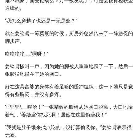
难不成蒙了面去抢劫么？万一被发现了，可是会被神秘联盟
通缉的。
“我怎么穿越了也还是一无是处？”
就在姜绘鸢一筹莫展的时候，厨房外忽然传来了一阵急促的
脚步声。
咚咚咚咚……“啊呀！”
姜绘鸢惨叫一声，因为她的脚被人重重地踩了一下，然后一
张脸猛地撞在了她的胸口。
好在这具富婆的身体有着足够的缓冲组织，这一下她只是觉
得有些胸闷，并没有多疼。
“呜呜呜……噗哈！”一张精致的脸蛋从她胸口脱离，大口地喘
着气，“姜绘鸢你找死啊！居然在这里偷袭我！”
“我就是肚子饿来找点吃的，没打算偷袭你。”姜绘鸢表示很
无辜。