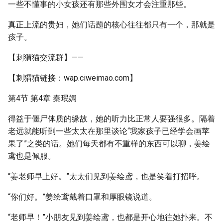
一些不懂事的小女孩还有那些外围女才会注重那些。
真正上流的贵妇，她们话题的核心往往都只有一个，那就是
孩子。
【刺猬猫交流群】——
【刺猬猫链接：wap.ciweimao.com】
第4节 第4章 秦珉婤
得益于僵尸体质的缘故，她的听力比正常人要强很多。隔着
老远就能听到一些太太在那里谈论“我家孩子已经学会画苹
果了”之类的话。她们每天都有不重样的东西可以聊，姜绘
鸢也是佩服。
“姜老师早上好。”太太们见到姜绘鸢，也是笑着打招呼。
“你们好。”姜绘鸢戴着口罩和厚眼镜说道。
“老师早！”小朋友见到姜绘鸢，也都是开心地往她扑来。不