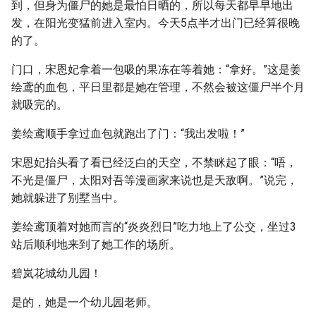
到，但身为僵尸的她是最怕日晒的，所以每天都早早地出
发，在阳光变猛前进入室内。今天5点半才出门已经算很晚
的了。
门口，宋恩妃拿着一包吸的果冻在等着她：“拿好。”这是姜
绘鸢的血包，平日里都是她在管理，不然会被这僵尸半个月
就吸完的。
姜绘鸢顺手拿过血包就跑出了门：“我出发啦！”
宋恩妃抬头看了看已经泛白的天空，不禁眯起了眼：“唔，
不光是僵尸，太阳对吾等漫画家来说也是天敌啊。”说完，
她就躲进了别墅当中。
姜绘鸢顶着对她而言的“炎炎烈日”吃力地上了公交，坐过3
站后顺利地来到了她工作的场所。
碧岚花城幼儿园！
是的，她是一个幼儿园老师。