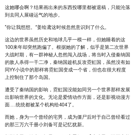
这她哪会啊？结果画出来的东西投哪里都被退稿，只能沦落
到去同人展碰运气的地步。
“你让我想想。”姜绘鸢这时候忽然意识到了什么。
这边的世界虽然历史和地球几乎一模一样，但她睡着的这
100来年却突然跑偏了。根据她的了解，似乎是第二次世界
大战时期，有一群神秘人忽然闯入战场，将当时入侵秦纳国
的敌人杀得一干二净，秦纳国趁机反攻霓虹国，虽然没有如
同YY小说中的那样将霓虹国变成一个省，但也在很大程度
上控制住了那个岛国。
遭受了秦纳国的影响，霓虹国没能如同另一个世界那样发展
出影响世界的文化。无论是爱情动作方面，还是影视动漫方
面……统统都被某个机构给404了。
而她，身为一个曾经的宅男，成为僵尸后对于自己曾经看过
的那三万六千册小刘备可是记忆犹新。