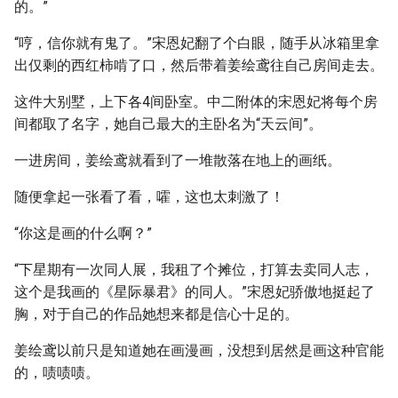
的。”
“哼，信你就有鬼了。”宋恩妃翻了个白眼，随手从冰箱里拿
出仅剩的西红柿啃了口，然后带着姜绘鸢往自己房间走去。
这件大别墅，上下各4间卧室。中二附体的宋恩妃将每个房
间都取了名字，她自己最大的主卧名为“天云间”。
一进房间，姜绘鸢就看到了一堆散落在地上的画纸。
随便拿起一张看了看，嚯，这也太刺激了！
“你这是画的什么啊？”
“下星期有一次同人展，我租了个摊位，打算去卖同人志，
这个是我画的《星际暴君》的同人。”宋恩妃骄傲地挺起了
胸，对于自己的作品她想来都是信心十足的。
姜绘鸢以前只是知道她在画漫画，没想到居然是画这种官能
的，啧啧啧。