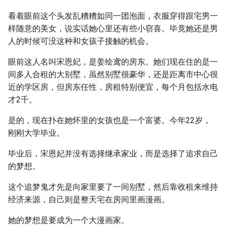
看着眼前这个头发乱糟糟如同一团泡面，衣服穿得跟宅男一
样随意的美女，说实话她心里还有些小窃喜。毕竟她还是男
人的时候可没这种和女孩子接触的机会。
眼前这人名叫宋恩妃，是姜绘鸢的房东。她们现在住的是一
间多人合租的大别墅，虽然别墅很豪华，还是距离市中心很
近的学区房，但房东任性，房租特别便宜，每个月包括水电
才2千。
是的，现在扑在她怀里的女孩也是一个富婆。今年22岁，
刚刚大学毕业。
毕业后，宋恩妃并没有选择继承家业，而是选择了追求自己
的梦想。
这个追梦鬼才先是向家里要了一间别墅，然后靠收租来维持
经济来源，自己则是整天宅在房间里画漫画。
她的梦想是要成为一个大漫画家。