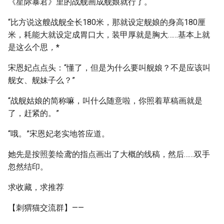
《星际暴君》里的战舰画成舰娘就行了。
“比方说这艘战舰全长180米，那就设定舰娘的身高180厘
米，耗能大就设定成胃口大，装甲厚就是胸大……基本上就
是这么个思
，
*
宋恩妃点点头：“懂了，但是为什么要叫舰娘？不是应该叫
舰女、舰妹子么？”
“战舰姑娘的简称嘛，叫什么随意啦，你照着草稿画就是
了，赶紧的。”
“哦。”宋恩妃老实地答应道。
她先是按照姜绘鸢的指点画出了大概的线稿，然后……双手
忽然结印。
求收藏，求推荐
【刺猬猫交流群】——