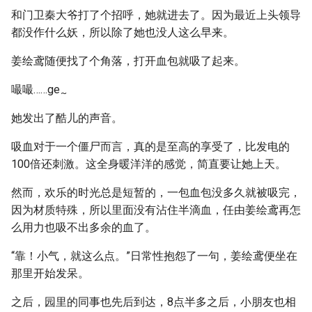
和门卫秦大爷打了个招呼，她就进去了。因为最近上头领导
都没作什么妖，所以除了她也没人这么早来。
姜绘鸢随便找了个角落，打开血包就吸了起来。
嘬嘬……ge
~
她发出了酷儿的声音。
吸血对于一个僵尸而言，真的是至高的享受了，比发电的
100倍还刺激。这全身暖洋洋的感觉，简直要让她上天。
然而，欢乐的时光总是短暂的，一包血包没多久就被吸完，
因为材质特殊，所以里面没有沾住半滴血，任由姜绘鸢再怎
么用力也吸不出多余的血了。
“靠！小气，就这么点。”日常性抱怨了一句，姜绘鸢便坐在
那里开始发呆。
之后，园里的同事也先后到达，8点半多之后，小朋友也相