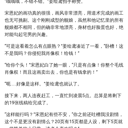
“哦哦哦，不错不错。”姜绘鸢拍手称赞。
宋恩妃的画功真的很强，画风非常漂亮，用道术完成的画工
也无可挑剔。这个刚刚成型的舰娘，虽然和他记忆里的所有
舰娘都不相同，但的确非常地漂亮，身材也好脸蛋也好，绝
对能勾起宅男的兴趣。
“可是这看着怎么有点眼熟？”姜绘鸢凑近了一看，“卧槽！这
不是我吗？你侵犯我肖像权！给钱！”
“给你个头！”宋恩妃白了她一眼，“只是有点像！你整个毛线
肖像权！而且这画卖出去，你也是有钱拿的！”
“呃……好像是这样。”姜绘鸢也就认了。
接下来，两人连夜赶工，一直忙到凌晨5点。总算是将剩下
的19张线稿给完成了。
“这样能行吗？”宋恩妃有些不安，“你之前还吐槽我没剧情，
这个不是更没有剧情么？20页有15页都是人设，剩下5页就