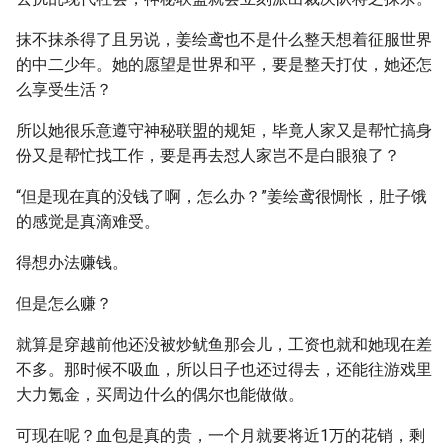
抹不抹杀得了且另说，姜绘鸢也不是什么整天想着征服世界
的中二少年。她的愿望是世界和平，要是整天打仗，她还怎
么享受生活？
所以她很乐意遵守神秘联盟的规矩，毕竟人家又是帮忙搞身
份又是帮忙找工作，要是再去怼人家岂不是白眼狼了？
“但是现在真的没钱了啊，怎么办？”姜绘鸢很惆怅，肚子饿
的感觉是真滴难受。
得想办法赚钱。
但是怎么赚？
就算是穿越前他还没被炒鱿鱼那会儿，工资也就和她现在差
不多。那时候不吸血，所以日子也还过得去，还能往游戏里
大力氪金，买周边什么的偶尔也能做做。
可现在呢？血包是真的贵，一个月就要将近1万的花销，剩