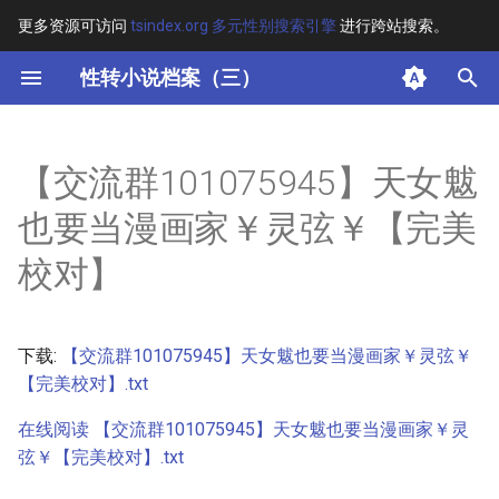
更多资源可访问
tsindex.org 多元性别搜索引擎
进行跨站搜索。
键
性转小说档案（三）
入
摘要
以
【交流群101075945】天女魃
开
其他信息
也要当漫画家￥灵弦￥【完美
始
正文
校对】
搜
索
下载:
【交流群101075945】天女魃也要当漫画家￥灵弦￥
【完美校对】.txt
在线阅读 【交流群101075945】天女魃也要当漫画家￥灵
弦￥【完美校对】.txt