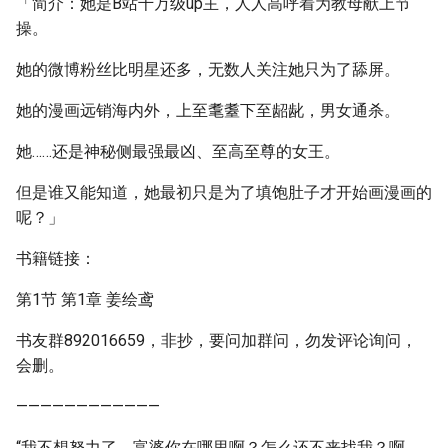
「简介：她是B站千万级up主，人人高呼着为教母献上节
操。
她的微博粉丝比明星还多，无数人关注她只为了舔屏。
她的漫画远销海内外，上至耄耋下至龆龀，男女通杀。
她……还是神秘侧最强最凶、至高至尊的女王。
但是谁又能知道，她最初只是为了填饱肚子才开始画漫画的
呢？」
书籍链接：
第1节 第1章 姜绘鸢
书友群892016659，非抄，要问加群问，勿发评论询问，
会删。
————————————
“我不想努力了，富婆你在哪里啊？怎么还不来找我？啊