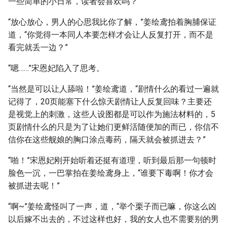
一些简单的小日常，读者会喜欢吗？”
“放心放心，男人的心思我比你了解，”姜绘鸢拍着胸脯保证
道，“你觉得一本同人本要怎样才会让人反复打开，而不是
看完就丢一边？”
“嗯……”宋恩妃陷入了思考。
“当然是可以让人舔啦！”姜绘鸢道，“剧情什么的看过一遍就
记得了，20页能塞下什么惊天剧情让人反复回味？主要还
是视觉上的刺激，这些人设图都是可以作为施法材料的，5
页剧情什么的只是为了让她们更鲜活随便加的而已，你信不
信你在这些舰娘的胸口涂点毒药，隔天就会被抓进去？”
“啪！”宋恩妃刚开始听着还挺有道理，听到最后那一句顿时
脸色一沉，一巴掌拍在姜绘鸢身上，“谁要下毒啊！你才会
被抓进去呢！”
“啊~”姜绘鸢怪叫了一声，道，“举个栗子而已嘛，你这么凶
以后嫁不出去的，不过这样也好，我的女人也不需要别的男