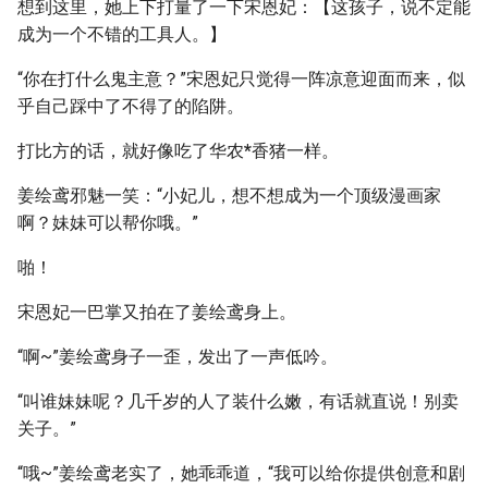
想到这里，她上下打量了一下宋恩妃：【这孩子，说不定能
成为一个不错的工具人。】
“你在打什么鬼主意？”宋恩妃只觉得一阵凉意迎面而来，似
乎自己踩中了不得了的陷阱。
打比方的话，就好像吃了华农
*
香猪一样。
姜绘鸢邪魅一笑：“小妃儿，想不想成为一个顶级漫画家
啊？妹妹可以帮你哦。”
啪！
宋恩妃一巴掌又拍在了姜绘鸢身上。
“啊~”姜绘鸢身子一歪，发出了一声低吟。
“叫谁妹妹呢？几千岁的人了装什么嫩，有话就直说！别卖
关子。”
“哦~”姜绘鸢老实了，她乖乖道，“我可以给你提供创意和剧