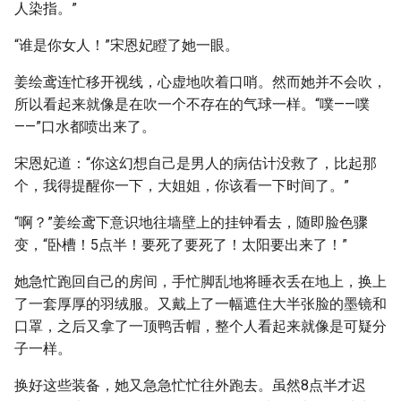
人染指。”
“谁是你女人！”宋恩妃瞪了她一眼。
姜绘鸢连忙移开视线，心虚地吹着口哨。然而她并不会吹，
所以看起来就像是在吹一个不存在的气球一样。“噗——噗
——”口水都喷出来了。
宋恩妃道：“你这幻想自己是男人的病估计没救了，比起那
个，我得提醒你一下，大姐姐，你该看一下时间了。”
“啊？”姜绘鸢下意识地往墙壁上的挂钟看去，随即脸色骤
变，“卧槽！5点半！要死了要死了！太阳要出来了！”
她急忙跑回自己的房间，手忙脚乱地将睡衣丢在地上，换上
了一套厚厚的羽绒服。又戴上了一幅遮住大半张脸的墨镜和
口罩，之后又拿了一顶鸭舌帽，整个人看起来就像是可疑分
子一样。
换好这些装备，她又急急忙忙往外跑去。虽然8点半才迟