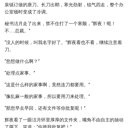
泉镇订做的唐刀。长刀出鞘，寒光劲射，锐气四走，整个办
公室顿时变成了冷调。
秘书洁月走了出来，禁不住打了一个寒颤，“辉夜！呃！
不……总裁。”
“没人的时候，叫我名字好了。”辉夜看也不看，继续注意着
刀。
“您想做什么啊？”
“处理点家事。”
“这是什么样的家事啊，竟然连刀都要用。”
“像乱麻一般的家事，所以要用刀来处理。”
“那您早去早回，还有文件等你批复呢！”
辉夜看了一眼洁月怀里厚厚的文件夹，嘴角不由自主的抽动
了两下，笑道：“你替我批复吧！”