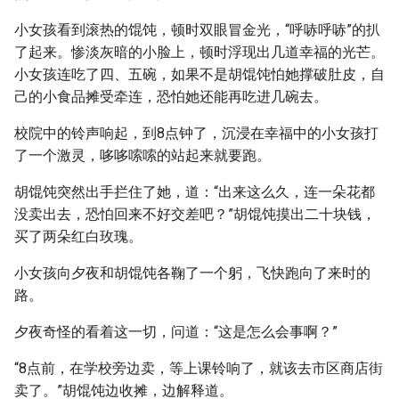
小女孩看到滚热的馄饨，顿时双眼冒金光，“呼哧呼哧”的扒
了起来。惨淡灰暗的小脸上，顿时浮现出几道幸福的光芒。
小女孩连吃了四、五碗，如果不是胡馄饨怕她撑破肚皮，自
己的小食品摊受牵连，恐怕她还能再吃进几碗去。
校院中的铃声响起，到8点钟了，沉浸在幸福中的小女孩打
了一个激灵，哆哆嗦嗦的站起来就要跑。
胡馄饨突然出手拦住了她，道：“出来这么久，连一朵花都
没卖出去，恐怕回来不好交差吧？”胡馄饨摸出二十块钱，
买了两朵红白玫瑰。
小女孩向夕夜和胡馄饨各鞠了一个躬，飞快跑向了来时的
路。
夕夜奇怪的看着这一切，问道：“这是怎么会事啊？”
“8点前，在学校旁边卖，等上课铃响了，就该去市区商店街
卖了。”胡馄饨边收摊，边解释道。