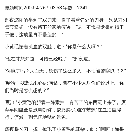
更新时间2009-4-26 9:03:58 字数：2241
辉夜悠闲的举起了双刀来，看了看劈弹处的刀身，只见刀刃
雪亮坚韧，没有留下丝毫的痕迹，“嗯！不愧是龙泉的精工
手锻，这质量真不是盖的。”
小黄毛按着流血的双腿，道：“你是什么人啊？”
“现在才想知道，可惜已经晚了。”辉夜道。
“你疯了吗？大白天，砍伤了这么多人，不怕被警察抓吗？”
“哈哈！我想后边的那句话，曾有不少人对你们说过吧，你
们当时是怎么想的？”
“呃！”小黄毛的胆囊一阵紧抽，有苦苦的东西流出来了。废
弃车间里全是残脚断臂，缺胳膊少腿的“蝼蚁”在血泊里爬
行，俨然一副无间地狱的景象。
辉夜将长刀一挥，撩飞了小黄毛的耳朵，道：“呵呵！如果