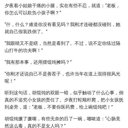
夕夜着小姑娘干痛的小腿，实在有些不忍，就道：“老板，
你怎么可以欺负小孩子啊？”
“什，什么？难道你没有看见吗？我刚才连碰都没碰到，她
就自己假装跌倒了。”
“我眼睛又不是瞎，当然是看到了。不过，说不定你练过隔
山打牛的功夫啊！”
“我有那本事，还用摆馄饨摊吗？”
“你刚才还说自己不是善茬子，也许当年在道上混得很风光
呢！”
听到这句话，胡馄饨的双眼一暗，似乎触动了什么心事，倒
真的不追究小女孩的责任了。夕夜打蛇顺杆爬，把小女孩抚
到桌旁，道：“老板，不要你医药费，给上碗馄饨吧！”
胡馄饨撅了撅嘴，有些无奈的舀了一碗，嘟哝道：“心肠竟
然这么毒，真的不是女人吗？”