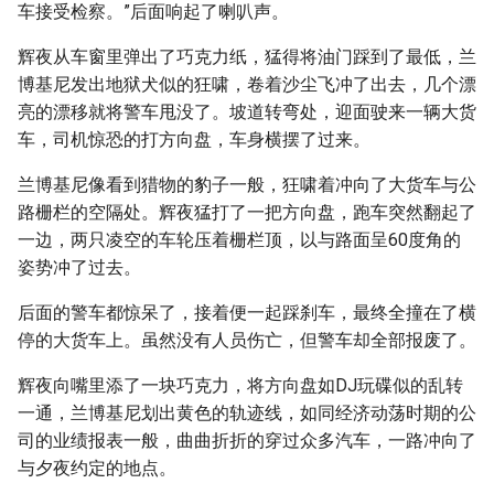
车接受检察。”后面响起了喇叭声。
辉夜从车窗里弹出了巧克力纸，猛得将油门踩到了最低，兰
博基尼发出地狱犬似的狂啸，卷着沙尘飞冲了出去，几个漂
亮的漂移就将警车甩没了。坡道转弯处，迎面驶来一辆大货
车，司机惊恐的打方向盘，车身横摆了过来。
兰博基尼像看到猎物的豹子一般，狂啸着冲向了大货车与公
路栅栏的空隔处。辉夜猛打了一把方向盘，跑车突然翻起了
一边，两只凌空的车轮压着栅栏顶，以与路面呈60度角的
姿势冲了过去。
后面的警车都惊呆了，接着便一起踩刹车，最终全撞在了横
停的大货车上。虽然没有人员伤亡，但警车却全部报废了。
辉夜向嘴里添了一块巧克力，将方向盘如DJ玩碟似的乱转
一通，兰博基尼划出黄色的轨迹线，如同经济动荡时期的公
司的业绩报表一般，曲曲折折的穿过众多汽车，一路冲向了
与夕夜约定的地点。