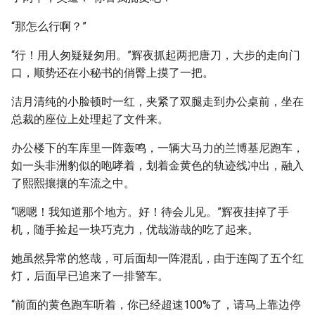
“那怎么行啊？”
“行！用人匆疑疑匆用。”辉夜抓起两把唐刀，大步的走向门
口，顺势还在小秘书的俏臀上摸了一把。
洁月清纯的小脸顿时一红，夹紧了双腿走到办公桌前，坐在
总裁的座位上处理起了文件来。
办公楼下的车库里一阵轰鸣，一辆大马力的兰博基尼跑车，
如一头非洲豹似的咆哮着，划着金黄色的轨迹线冲出，融入
了熙熙攘攘的车流之中。
“嗯嗯！我知道那个地方。好！待会儿见。”辉夜挂掉了手
机，随手捡起一块巧克力，优哉游哉的吃了起来。
她虽然异常的悠哉，可后面却一阵混乱，由于连闯了五个红
灯，后面早已追来了一排警车。
“前面的黄色跑车听着，你已经超速100%了，请马上靠边停