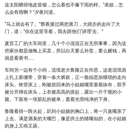
这太阳晒得地皮冒烟，怎么看也不像下雨的样。“表姐，怎
么会有雨啊？”夕夜问道。
“马上就会有了。”辉夜接过两把唐刀，大踏步的走向了大
门，道：“你在这里等着，我去跟他们‘讲理’去。”
废弃工厂的大车间里，几十个小混混正在无所事事，因为这
些家伙都是做晚上买卖，所以白天要么补觉，要么赌钱，再
就是看黄书……
车间另一边有个小间，流氓老大鲁隆正在作恶，这老流氓肩
上扎上新绷带，穿着一条大裤衩，正一脸凶恶加猥琐的走向
床头。铁管床上，刚被抓回来的小姑娘嘴里塞着抹布，双手
被分开绑在床头，上衣被高高的搓起，露出一片干瘦的小
腹。下面有一张脏乱的被单，遮着光滑纯净的下身。
鲁隆看得一阵火起，趴到小姑娘的胸口上，将一只臭嘴亲了
上去。满是酒臭的大嘴巴，像是拱土的猪嘴似的，在小姑娘
的身上又啃又舔。