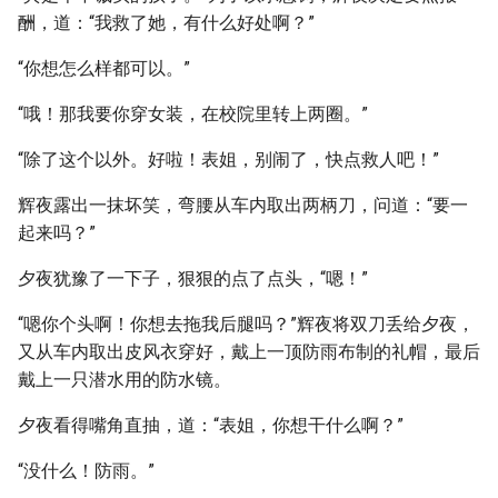
酬，道：“我救了她，有什么好处啊？”
“你想怎么样都可以。”
“哦！那我要你穿女装，在校院里转上两圈。”
“除了这个以外。好啦！表姐，别闹了，快点救人吧！”
辉夜露出一抹坏笑，弯腰从车内取出两柄刀，问道：“要一
起来吗？”
夕夜犹豫了一下子，狠狠的点了点头，“嗯！”
“嗯你个头啊！你想去拖我后腿吗？”辉夜将双刀丢给夕夜，
又从车内取出皮风衣穿好，戴上一顶防雨布制的礼帽，最后
戴上一只潜水用的防水镜。
夕夜看得嘴角直抽，道：“表姐，你想干什么啊？”
“没什么！防雨。”