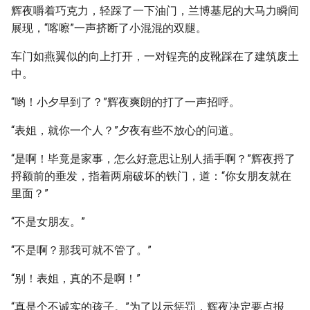
辉夜嚼着巧克力，轻踩了一下油门，兰博基尼的大马力瞬间
展现，“喀嚓”一声挤断了小混混的双腿。
车门如燕翼似的向上打开，一对锃亮的皮靴踩在了建筑废土
中。
“哟！小夕早到了？”辉夜爽朗的打了一声招呼。
“表姐，就你一个人？”夕夜有些不放心的问道。
“是啊！毕竟是家事，怎么好意思让别人插手啊？”辉夜捋了
捋额前的垂发，指着两扇破坏的铁门，道：“你女朋友就在
里面？”
“不是女朋友。”
“不是啊？那我可就不管了。”
“别！表姐，真的不是啊！”
“真是个不诚实的孩子。”为了以示惩罚，辉夜决定要点报