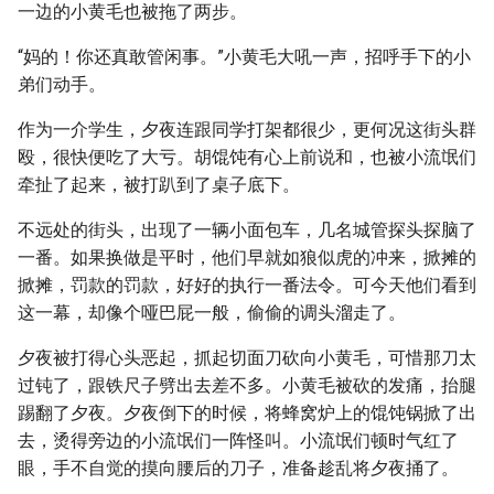
一边的小黄毛也被拖了两步。
“妈的！你还真敢管闲事。”小黄毛大吼一声，招呼手下的小
弟们动手。
作为一介学生，夕夜连跟同学打架都很少，更何况这街头群
殴，很快便吃了大亏。胡馄饨有心上前说和，也被小流氓们
牵扯了起来，被打趴到了桌子底下。
不远处的街头，出现了一辆小面包车，几名城管探头探脑了
一番。如果换做是平时，他们早就如狼似虎的冲来，掀摊的
掀摊，罚款的罚款，好好的执行一番法令。可今天他们看到
这一幕，却像个哑巴屁一般，偷偷的调头溜走了。
夕夜被打得心头恶起，抓起切面刀砍向小黄毛，可惜那刀太
过钝了，跟铁尺子劈出去差不多。小黄毛被砍的发痛，抬腿
踢翻了夕夜。夕夜倒下的时候，将蜂窝炉上的馄饨锅掀了出
去，烫得旁边的小流氓们一阵怪叫。小流氓们顿时气红了
眼，手不自觉的摸向腰后的刀子，准备趁乱将夕夜捅了。