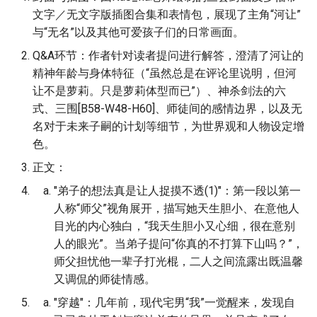
文字／无文字版插图合集和表情包，展现了主角“河让”
与“无名”以及其他可爱孩子们的日常画面。
Q&A环节：作者针对读者提问进行解答，澄清了河让的
精神年龄与身体特征（“虽然总是在评论里说明，但河
让不是萝莉。只是萝莉体型而已”）、神杀剑法的六
式、三围[B58-W48-H60]、师徒间的感情边界，以及无
名对于未来子嗣的计划等细节，为世界观和人物设定增
色。
正文：
"弟子的想法真是让人捉摸不透(1)"：第一段以第一
人称“师父”视角展开，描写她天生胆小、在意他人
目光的内心独白，“我天生胆小又心细，很在意别
人的眼光”。当弟子提问“你真的不打算下山吗？”，
师父担忧他一辈子打光棍，二人之间流露出既温馨
又调侃的师徒情感。
"穿越"：几年前，现代宅男“我”一觉醒来，发现自