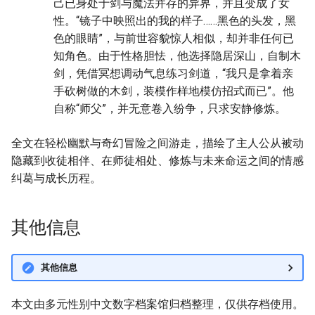
己已身处于剑与魔法并存的异界，并且变成了女
性。“镜子中映照出的我的样子……黑色的头发，黑
色的眼睛”，与前世容貌惊人相似，却并非任何已
知角色。由于性格胆怯，他选择隐居深山，自制木
剑，凭借冥想调动气息练习剑道，“我只是拿着亲
手砍树做的木剑，装模作样地模仿招式而已”。他
自称“师父”，并无意卷入纷争，只求安静修炼。
全文在轻松幽默与奇幻冒险之间游走，描绘了主人公从被动
隐藏到收徒相伴、在师徒相处、修炼与未来命运之间的情感
纠葛与成长历程。
其他信息
其他信息
本文由多元性别中文数字档案馆归档整理，仅供存档使用。