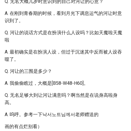
Q. 无名大概几岁时意识到的自己对河让的心意？
A. 在刚到青春期的时候，看到月光下调息运气的河让时意
识到了。
Q. 河让的说话方式是在扮演什么人设吗？比如天魔啦天魔
啦
A. 最初确实是在扮演人设，但过于沉迷其中反而被人设吞
噬了。
Q. 河让的三围是多少？
A. 我偷偷瞧过，大概是[B58-W48-H60]。
Q. 无名足够大到让河让满意吗？啊当然是在说身高啦身
高。
A. 呜呼。参考一下낙서노트님께서老师赠送的
画的有点烂别看）