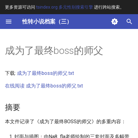
更多资源可访问
tsindex.org 多元性别搜索引擎
进行跨站搜索。
键
性转小说档案（三）
入
摘要
以
成为了最终boss的师父
开
其他信息
始
正文
下载:
成为了最终boss的师父.txt
搜
在线阅读 成为了最终boss的师父.txt
索
摘要
本文件记录了《成为了最终BOSS的师父》的多重内容：
封面与插图：由Na8_fla老师绘制的三套封面及多幅带