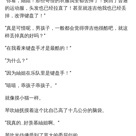
“你看，紬姐！那些奇怪的衣服我全都丢掉了！换回了普通
的运动服，头发也已经拉直了！甚至就连吉他我也已经丢
掉，改弹键盘了！”
“真是可惜呢，男孩子，一般都会觉得弹吉他很酷吧，就这
样丢掉真的好吗？”
“在我看来键盘手才是最酷的！”
“为什么？”
“因为紬姐在乐队里是键盘手！”
“嘻嘻，乖孩子乖孩子。”
就像摸小猫一样。
琴吹紬抚摸着这个比自己高了十几公分的脑袋。
“我真的...好羡慕紬姐啊。”
琴吹光仿佛受到了莫大的委屈似的。