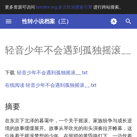
更多资源可访问
tsindex.org 多元性别搜索引擎
进行跨站搜索。
键
性转小说档案（三）
入
摘要
以
轻音少年不会遇到孤独摇滚__
开
其他信息
始
正文
下载:
轻音少年不会遇到孤独摇滚__.txt
搜
在线阅读 轻音少年不会遇到孤独摇滚__.txt
索
摘要
在东京下北泽的暮霭中，一个关于摇滚、家族纷争与成长逆
境的故事缓缓展开。故事从琴吹光的街头演奏拉开帷幕，这
位执着于摇滚梦想的少年，在斑驳的黄昏路灯下，一边饮着