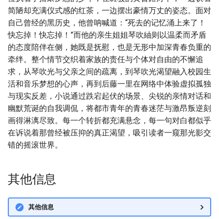
简陋却充满仪式感的红茶，一边摆出豪情万丈的姿态。面对
自己曾经的黑历史，他曾呐喊道：“死去的记忆涌上来了！
快忘掉！快忘掉！”而他的亲生姐姐琴吹紬则以温柔而矛盾
的态度陪伴在侧，她既是抚慰，也是无形中加深青春负重的
牵绊。整个情节交织着家族的责任与个体对自由的不懈追
求，从琴吹光与父亲之间的疏离，到琴吹光渴望融入校园生
活和音乐梦想的心声，再到后藤一里在网络中体验虚拟孤独
与现实反差，小说通过跌宕起伏的场景、尖锐的亲情对话和
幽默荒诞的自我调侃，将都市青年的青春迷茫与激昂叛逆刻
画得淋漓尽致。每一个转折都充满悬念，每一句对白都似乎
在诉说着那曾经被压抑的真正渴望，吸引读者一窥那光影交
错的摇滚世界。
其他信息
其他信息