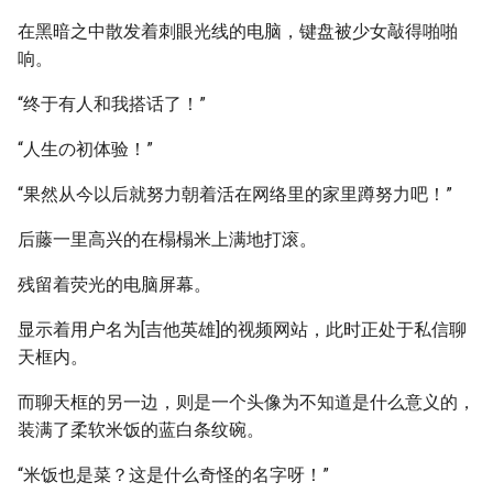
在黑暗之中散发着刺眼光线的电脑，键盘被少女敲得啪啪
响。
“终于有人和我搭话了！”
“人生の初体验！”
“果然从今以后就努力朝着活在网络里的家里蹲努力吧！”
后藤一里高兴的在榻榻米上满地打滚。
残留着荧光的电脑屏幕。
显示着用户名为[吉他英雄]的视频网站，此时正处于私信聊
天框内。
而聊天框的另一边，则是一个头像为不知道是什么意义的，
装满了柔软米饭的蓝白条纹碗。
“米饭也是菜？这是什么奇怪的名字呀！”