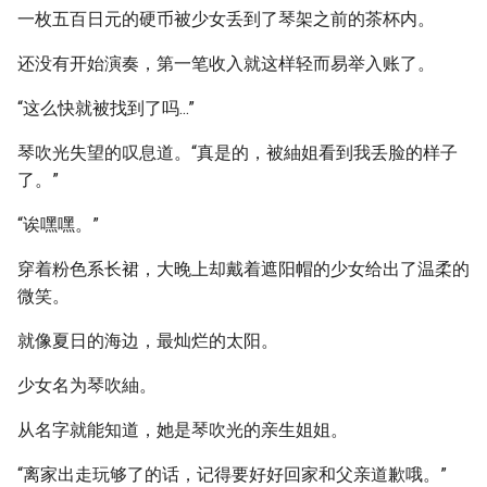
一枚五百日元的硬币被少女丢到了琴架之前的茶杯内。
还没有开始演奏，第一笔收入就这样轻而易举入账了。
“这么快就被找到了吗...”
琴吹光失望的叹息道。“真是的，被紬姐看到我丢脸的样子
了。”
“诶嘿嘿。”
穿着粉色系长裙，大晚上却戴着遮阳帽的少女给出了温柔的
微笑。
就像夏日的海边，最灿烂的太阳。
少女名为琴吹紬。
从名字就能知道，她是琴吹光的亲生姐姐。
“离家出走玩够了的话，记得要好好回家和父亲道歉哦。”