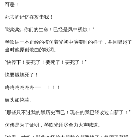
可恶！
死去的记忆在攻击我！
“咯咯咯...你们的生命！已经是风中残烛！”
琴吹紬一本正经的模仿着光初中演奏时的样子，并且唱起了
当时他原创歌曲的歌词。
“快停下！要死了！要死了！要死了！”
快要尴尬死了！
咚咚咚咚咚咚——！！！！
磕头如捣蒜。
“那些只不过我的黑历史而已！现在的我已经改过自新了！”
仿佛是为了证明，琴吹光用尽全力大声喊道。