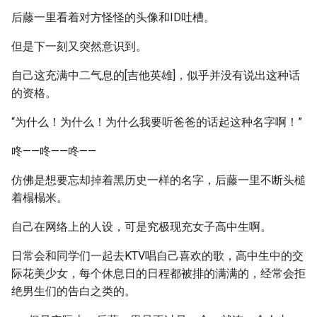
后藤一里看着对方怪怪的头像和ID吐槽。
但是下一刻又突然意识到。
自己这充满中二气息的[吉他英雄]，似乎并没有说出这种话
的资格。
“为什么！为什么！为什么我要听爸爸的话起这种名字啊！”
咚——咚——咚——
仿佛是想要忘却掉着黑历史一样的名字，后藤一里不断头槌
着榻榻米。
自己在网络上的人设，可是究极现充女子高中生啊。
日常会和同学们一起去KTV唱自己喜欢的歌，高中生中的交
际花美少女，每个休息日的日程都被排的满满的，经常会拒
绝男生们的告白之类的。