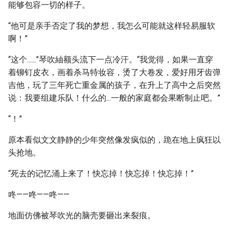
能够包容一切的样子。
“他可是亲手否定了我的梦想，我怎么可能就这样轻易服软
啊！”
“这个......”琴吹紬额头流下一点冷汗。“我觉得，如果一直穿
着铆钉皮衣，画着杀马特妆容，烫了大卷发，爱好用牙齿弹
吉他，玩了三年死亡重金属的孩子，在升上了高中之后突然
说：我要组建乐队！什么的...一般的家庭都会果断制止吧。”
“！”
原本看似文文静静的少年突然像发疯似的，跪在地上疯狂以
头抢地。
“死去的记忆涌上来了！快忘掉！快忘掉！快忘掉！”
咚——咚——咚——
地面仿佛被琴吹光的脑壳要砸出来裂痕。