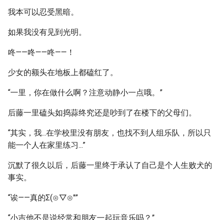
我本可以忍受黑暗。
如果我没有见到光明。
咚——咚——咚——！
少女的额头在地板上都磕红了。
“一里，你在做什么啊？注意动静小一点哦。”
后藤一里磕头如捣蒜终究还是吵到了在楼下的父母们。
“其实，我...在学校里没有朋友，也找不到人组乐队，所以只
能一个人在家里练习...”
沉默了很久以后，后藤一里终于承认了自己是个人生败犬的
事实。
“诶——真的Σ(⊙▽⊙"”
“小吉他不是说经常和朋友一起玩音乐吗？”