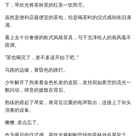
下，琴吹光将茶杯里的红茶一饮而尽。
虽然是便利店最便宜的茶包，但是喝茶时的仪式感却依旧满
满。
看上去十分奢侈的欧式风格茶具，与下北泽给人的画风毫不
搭调。
“茶也喝完了，差不多该开始了吧...”
马路的边缘，黄昏色的路灯。
少年解开了拘束着金色长发的皮筋，发丝宛如夜空的流光一
般闪动，肆意的披散在背后。
熟练的搭起了琴架，将背后沉重的电琴取出，连接上了街头
演奏的设备。
噢噢...差点忘了。
作为最后的仪式感，琴吹光将刚刚空掉的茶杯放在琴架之