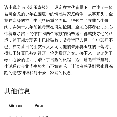
该小说名为《金玉奇缘》，设定在古代背景下，讲述了一位
名叫金龙的少年在困境中的情感与家庭纷争。故事开头，金
龙在寒冷的神庙中照料病重的养母，得知自己并非亲生骨
肉，实为十六年前被母亲在河边捡回。金龙心怀孝心，决心
带着母亲留下的信件和两个家族的婚书返回都城找寻他的命
运，然而却发现家中已经破败，父母皆已去世，心中悲痛不
已。在向昔日的朋友玉大人询问他的未婚妻玉红的下落时，
得知玉红竟已被迫进宫，沦为后宫之女。接下来，金龙为了
救回心爱的红儿，踏上了冒险的旅程，途中遭遇重重阻碍。
小说通过金龙毕生努力与不懈追求，让读者感受到紧张且深
刻的情感纠缠和对于爱、家庭的执念。
其他信息
Attribute
Value