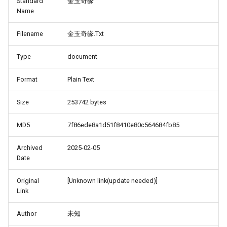
Standard
金玉奇缘
Name
Filename
金玉奇缘.Txt
Type
document
Format
Plain Text
Size
253742 bytes
MD5
7f86ede8a1d51f8410e80c564684fb85
Archived
2025-02-05
Date
Original
[Unknown link(update needed)]
Link
Author
未知