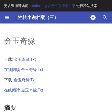
更多资源可访问
tsindex.org 多元性别搜索引擎
进行跨站搜索。
键
性转小说档案（三）
入
摘要
以
金玉奇缘
开
其他信息
始
下载:
金玉奇缘.Txt
搜
在线阅读 金玉奇缘.Txt
索
下载:
金玉奇缘.Txt
在线阅读 金玉奇缘.Txt
摘要