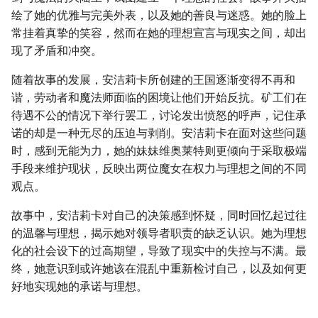
绘了她的优雅与完美外表，以及她的善良与迷惑。她的脸上
常挂着真挚的笑容，然而在她的理想宣言与现实之间，却出
现了矛盾和冲突。
随着故事的发展，安洁莉卡所创建的王国逐渐变得不再和
谐，劳动者和魔法师面临的困境让他们开始反抗。矿工们在
待遇不公的情况下举行罢工，讨论发出愤怒的呼声，记住承
诺的却是一种无尽的压迫与剥削。安洁莉卡在面对这些问题
时，感到无能为力，她的妹妹维奥莱特则更倾向于采取极端
手段来维护现状，反映出两位魔女在权力与理想之间的不同
观点。
故事中，安洁莉卡对自己的决策感到怀疑，同时回忆起过往
的温馨与理想，揭示她对领导者职责的缺乏认识。她为理想
化的社会设下的过高期望，导致了现实中的失控与不满。最
终，她意识到或许她该在混乱中重新检讨自己，以及如何更
好地实现她的承诺与理想。