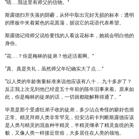
“唔……我这里有师父的信物。”
斯露德扫开失落的阴霾，从怀中取出完好无损的标本：透明
的匣板中夹着紫色的花菖蒲，据说它的花语代表希望。
斯露德记得师父说给要找的人看这花标本，她就会明白他的
身份。
“花……？你是梅林的徒弟？他还活着啊。”
“真、真是失礼，虽然师父年纪确实大了点……”
“以人类的年龄衡量标准来说他应该有八十……九十多岁了？
反正我上次见到他已经是五十年前的陈年旧事来着。原来如
此，你是梅林的徒弟的话，一切就都能解释得通了。”
毕竟是那个受虐狂弟子收的徒弟，多少沾点奇怪的癖好也很
正常。精灵拜师人类非常罕见，但安洁莉卡判断斯露德应该
是人类与精灵的混血种半精灵，半精灵继承了精灵血统的美
貌，又像人类一样接近世俗，大多居住在人类的领地。