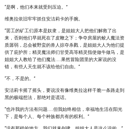
“是啊，他们本来就受到压迫。”
维奥拉依旧牢牢抓住安洁莉卡的手腕。
“罢工的矿工们原本是奴隶，是姐姐大人把他们解救了出
来，否则他们早就死在了皮鞭之下；争夺房屋的鲛人魔法资
质孱弱，总会被野蛮的兽人掠夺杀戮，是姐姐大人为他们提
供了庇护所；精灵魔法师们甘受高等精灵指使做牛做马，是
姐姐大人教给了他们魔法……果然冒险团里的大家说的没
错，有些人天生就不该给他们自由。”
“不，不是的。”
安洁莉卡摇了摇头，要说没有像维奥拉这样干脆一条路走到
黑的极端想法，那绝对是谎话。
“也许我的方法有问题……但我始终相信，幸福地生活在阳光
下，是每个人、每个种族都共有的权利。”
“没有那样的地方，我们就来创建。姐姐大人是这么说的。”