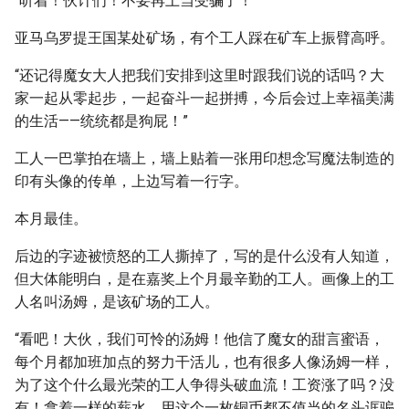
“听着！伙计们！不要再上当受骗了！”
亚马乌罗提王国某处矿场，有个工人踩在矿车上振臂高呼。
“还记得魔女大人把我们安排到这里时跟我们说的话吗？大
家一起从零起步，一起奋斗一起拼搏，今后会过上幸福美满
的生活——统统都是狗屁！”
工人一巴掌拍在墙上，墙上贴着一张用印想念写魔法制造的
印有头像的传单，上边写着一行字。
本月最佳。
后边的字迹被愤怒的工人撕掉了，写的是什么没有人知道，
但大体能明白，是在嘉奖上个月最辛勤的工人。画像上的工
人名叫汤姆，是该矿场的工人。
“看吧！大伙，我们可怜的汤姆！他信了魔女的甜言蜜语，
每个月都加班加点的努力干活儿，也有很多人像汤姆一样，
为了这个什么最光荣的工人争得头破血流！工资涨了吗？没
有！拿着一样的薪水，用这个一枚铜币都不值当的名头诓骗