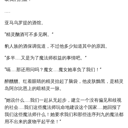
……
亚马乌罗提的酒馆。
“精灵酗酒可不多见啊。”
豹人族的酒保调侃道，不过他多少知道其中的原因。
“多半……又是为了魔法师权益的事情吧。”
“嗝……那还用问吗？魔女……魔女她辜负了我们！”
醉醺醺、红着眼睛的精灵抬起了脑袋，他皮肤黝黑，是精灵
岛阿尔比恩上的暗精灵一脉。
“她说什么……我们一起从无起步，建立一个没有偏见和歧视
的社会……我们这些魔法师玩命地建设这个国家……她回报了
我们这些魔法师什么！她要求我们和那些连序列九的魔法都
用不出来的废物平起平坐！”