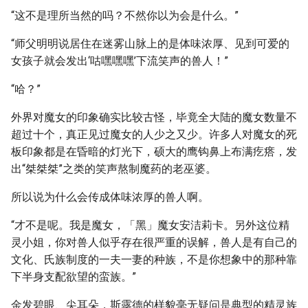
“这不是理所当然的吗？不然你以为会是什么。”
“师父明明说居住在迷雾山脉上的是体味浓厚、见到可爱的
女孩子就会发出‘咕嘿嘿嘿’下流笑声的兽人！”
“哈？”
外界对魔女的印象确实比较古怪，毕竟全大陆的魔女数量不
超过十个，真正见过魔女的人少之又少。许多人对魔女的死
板印象都是在昏暗的灯光下，硕大的鹰钩鼻上布满疙瘩，发
出“桀桀桀”之类的笑声熬制魔药的老巫婆。
所以说为什么会传成体味浓厚的兽人啊。
“才不是呢。我是魔女，「黑」魔女安洁莉卡。另外这位精
灵小姐，你对兽人似乎存在很严重的误解，兽人是有自己的
文化、氏族制度的一夫一妻的种族，不是你想象中的那种靠
下半身支配欲望的蛮族。”
金发碧眼、尖耳朵，斯露德的样貌毫无疑问是典型的精灵族