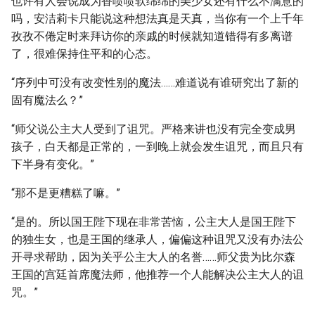
也许有人会说成为香喷喷软绵绵的美少女还有什么不满意的
吗，安洁莉卡只能说这种想法真是天真，当你有一个上千年
孜孜不倦定时来拜访你的亲戚的时候就知道错得有多离谱
了，很难保持住平和的心态。
“序列中可没有改变性别的魔法……难道说有谁研究出了新的
固有魔法么？”
“师父说公主大人受到了诅咒。严格来讲也没有完全变成男
孩子，白天都是正常的，一到晚上就会发生诅咒，而且只有
下半身有变化。”
“那不是更糟糕了嘛。”
“是的。所以国王陛下现在非常苦恼，公主大人是国王陛下
的独生女，也是王国的继承人，偏偏这种诅咒又没有办法公
开寻求帮助，因为关乎公主大人的名誉……师父贵为比尔森
王国的宫廷首席魔法师，他推荐一个人能解决公主大人的诅
咒。”