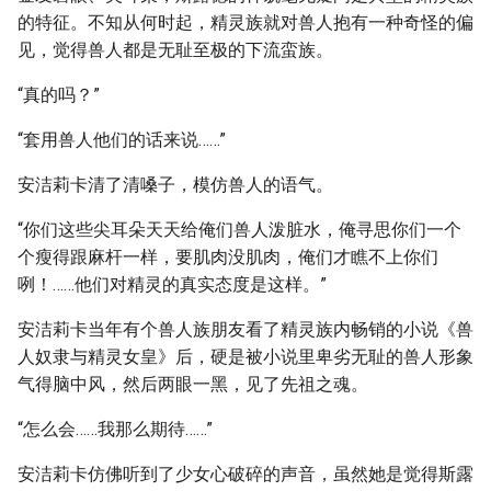
的特征。不知从何时起，精灵族就对兽人抱有一种奇怪的偏
见，觉得兽人都是无耻至极的下流蛮族。
“真的吗？”
“套用兽人他们的话来说……”
安洁莉卡清了清嗓子，模仿兽人的语气。
“你们这些尖耳朵天天给俺们兽人泼脏水，俺寻思你们一个
个瘦得跟麻杆一样，要肌肉没肌肉，俺们才瞧不上你们
咧！……他们对精灵的真实态度是这样。”
安洁莉卡当年有个兽人族朋友看了精灵族内畅销的小说《兽
人奴隶与精灵女皇》后，硬是被小说里卑劣无耻的兽人形象
气得脑中风，然后两眼一黑，见了先祖之魂。
“怎么会……我那么期待……”
安洁莉卡仿佛听到了少女心破碎的声音，虽然她是觉得斯露