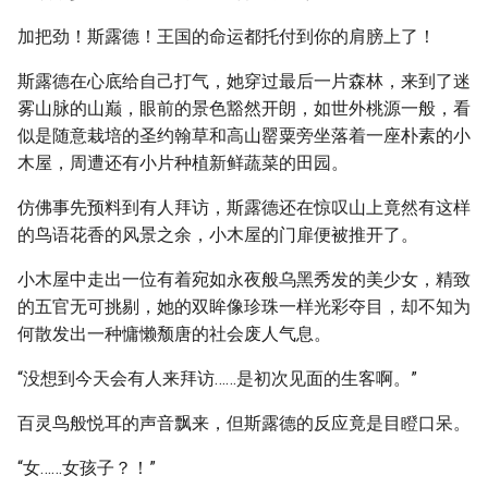
加把劲！斯露德！王国的命运都托付到你的肩膀上了！
斯露德在心底给自己打气，她穿过最后一片森林，来到了迷
雾山脉的山巅，眼前的景色豁然开朗，如世外桃源一般，看
似是随意栽培的圣约翰草和高山罂粟旁坐落着一座朴素的小
木屋，周遭还有小片种植新鲜蔬菜的田园。
仿佛事先预料到有人拜访，斯露德还在惊叹山上竟然有这样
的鸟语花香的风景之余，小木屋的门扉便被推开了。
小木屋中走出一位有着宛如永夜般乌黑秀发的美少女，精致
的五官无可挑剔，她的双眸像珍珠一样光彩夺目，却不知为
何散发出一种慵懒颓唐的社会废人气息。
“没想到今天会有人来拜访……是初次见面的生客啊。”
百灵鸟般悦耳的声音飘来，但斯露德的反应竟是目瞪口呆。
“女……女孩子？！”