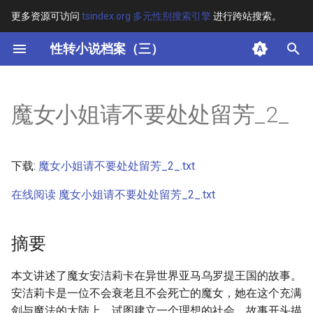
更多资源可访问
tsindex.org 多元性别搜索引擎
进行跨站搜索。
键
性转小说档案（三）
入
摘要
以
魔女小姐请不要处处留芳_2_
开
其他信息
始
正文
下载:
魔女小姐请不要处处留芳_2_.txt
搜
在线阅读 魔女小姐请不要处处留芳_2_.txt
索
摘要
本文讲述了魔女安洁莉卡在异世界亚马乌罗提王国的故事。
安洁莉卡是一位不会衰老且不会死亡的魔女，她在这个充满
剑与魔法的大陆上，试图建立一个理想的社会。故事开头描