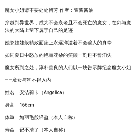
魔女小姐请不要处处留芳 作者：酱酱酱油
穿越到异世界，成为不会衰老且不会死亡的魔女，在剑与魔
法的大陆上留下属于自己的足迹
她瓷娃娃般精致面庞上永远洋溢着不会骗人的真挚
如同夏日中怒放的艳丽花朵的笑颜一刻也不曾消失
魔女所到之处，淳朴善良的人们以一块告示牌纪念魔女小姐
——魔女与狗不得入内
姓名：安洁莉卡（Angelica）
身高：166cm
体重：如羽毛般轻盈（本人自称）
寿命：记不清了（本人自称）