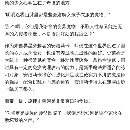
德的少女心萌生在了奇怪的地方。
“明明迷雾山脉里都是些会溶解女孩子衣服的魔物。”
“那个啊，它们是我培育的变异魔物，不取人性命又能把无
聊的入侵者吓走，不是恰到好处的程度么？”
作为来自异星穿越者的安洁莉卡，即便在这个世界度过了漫
长的岁月成为魔女，也没有养成嗜血成性的癖好。史莱姆是
大陆上一种很常见的魔物，移动速度缓慢、杀伤性较低，同
时具有一定的免疫物理攻击的能力，是新手魔法师适合的练
习对象。安洁莉卡将它们强化到足以拦截实力不济的魔法师
的强度，配合扰乱方向感的迷雾，安洁莉卡得以在迷雾山脉
上隐居了很久。
顺带一提，凉拌史莱姆是非常爽口的食物。
“你肯定是被你的师父欺骗了，我倒是想知道是哪个家伙在
败坏我的名声。”