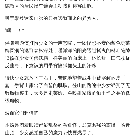
德教区的居民没有谁会主动接近迷雾山脉。
勇于攀登迷雾山脉的只有远道而来的异乡人。
“嘿……！”
伴随着游侠打扮少女的一声怒喝，一团惶恐不安的蓝色史莱
姆圆润的逃到森林深处，暖洋洋的阳光透过摇曳的林叶缝隙
映照在少女仿佛妖精一样美丽的面庞上，她长舒一口气收拢
反曲弓，下意识的用手背擦拭额头上的汗珠。
很快少女就放下了右手，苦恼地望着战斗中被溶解的皮手
套，手背上露出了白皙的肌肤。登山的路途中少女经受了无
数魔物袭击，大多是史莱姆、会喷射粘液的触手怪之类的低
级魔物。
然而它们超强的！
本该是闭着眼睛都能乱杀的杂鱼怪，却莫名强的离谱，临近
山顶，少女感觉自己的魔力都快要燃尽了。