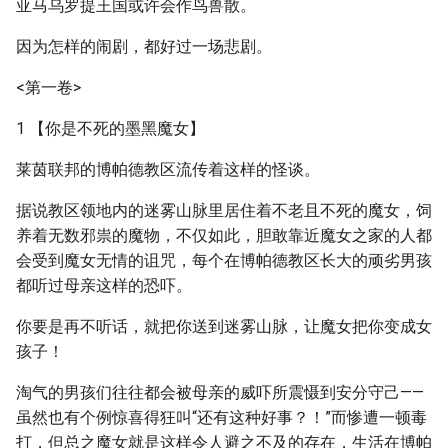
亚马乌罗提王国或许会作鸟兽散。
因为怎样的闹剧，都好过一场悲剧。
<第一卷>
1 【你是不死的墨黑魔女】
莱茵联邦的博帕德教区流传着这样的怪谈。
据说教区领地内的迷雾山脉里居住着不老且不死的魔女，饲
养着无数邪祟的魔物，不仅如此，胆敢靠近魔女之家的人都
会受到魔女无情的诅咒，每个在博帕德教区长大的顽劣男孩
都听过母亲这样的恐吓。
你要是再不听话，就把你送到迷雾山脉，让魔女把你变成女
孩子！
淘气的男孩们往往都会被母亲的威吓所震慑到安分守己——
虽然也有个例惊喜得狂叫“还有这种好事？！”而惨遭一顿毒
打，但总之魔女就是这样令人避之不及的存在，生活在博帕