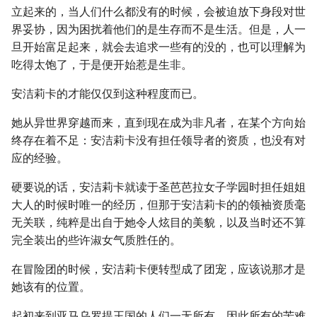
立起来的，当人们什么都没有的时候，会被迫放下身段对世
界妥协，因为困扰着他们的是生存而不是生活。但是，人一
旦开始富足起来，就会去追求一些有的没的，也可以理解为
吃得太饱了，于是便开始惹是生非。
安洁莉卡的才能仅仅到这种程度而已。
她从异世界穿越而来，直到现在成为非凡者，在某个方向始
终存在着不足：安洁莉卡没有担任领导者的资质，也没有对
应的经验。
硬要说的话，安洁莉卡就读于圣芭芭拉女子学园时担任姐姐
大人的时候时唯一的经历，但那于安洁莉卡的的领袖资质毫
无关联，纯粹是出自于她令人炫目的美貌，以及当时还不算
完全装出的些许淑女气质胜任的。
在冒险团的时候，安洁莉卡便转型成了团宠，应该说那才是
她该有的位置。
起初来到亚马乌罗提王国的人们一无所有，因此所有的苦难