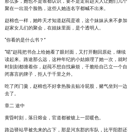
那么多，她也不是谁都认识，要不是走前赵夫人让她们几个
聚在一出混个脸熟，这些人她连名字都喊不出来。
赵棉也一样，她昨天才知道赵莼是谁，这个妹妹从来不参加
赵家女儿们的聚会，在姐妹里面，是个透明人。
“你看的是什么书？”
“喏”赵莼把书合上给她看了眼封面，又打开翻回原处，继续
读起来。路途那么远，这种年纪的小姑娘理了她一次，就时
时刻刻都缠着你，赵莼不想自找麻烦，干脆给自己立一个自
闭寡言的牌子，拒人于千里之外。
吃了闭门羹，赵棉也不好拿热脸去贴冷屁股，赌气坐到一边
去了。
章二 途中
黄昏时刻，落日熔金，官道都被镀上一层暖色。
路边驿站早被先来的占下，那是河东郡的车队，比平阳郡还