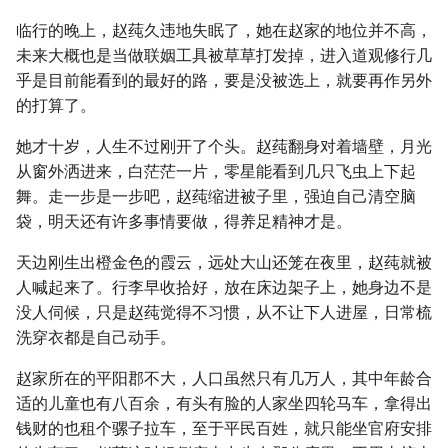
临行的晚上，赵莼久违地失眠了，她在赵家的地位并不高，
未来大概也是当做联姻工具被草草打发掉，进入道观修行几
乎是目前能看到的最好的路，要是没被选上，就要再作另外
的打算了。
她才十岁，人生不过刚开了个头。赵莼翻身对着墙壁，月光
从窗外洒进来，白茫茫一片，零星能看到几只飞虫上下起
舞。走一步是一步吧，赵莼缩进被子里，强迫自己清空脑
袋，明天还有许多事情要做，得养足精神才是。
天边刚生出橙金色的霞云，远处大山还笼在夜里，赵莼就被
人喊起来了。行李早收拾好，放在床边架子上，她身边不是
没人伺候，只是赵莼觉得不习惯，从不让下人进屋，日常梳
洗穿衣都是自己动手。
赵家所在的平阳郡不大，人口虽然只有几万人，其中年龄合
适的儿童也有八百余，有头有脸的人家坐四轮马车，拿得出
钱财的也租个骡子拉车，至于平民百姓，就只能坐官府安排