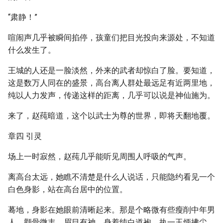
“肃静！”
喧闹声几乎被瞬间掐停，孩童们把目光投向来源处，不知道
什么发生了。
王城的人还是一脸淡然，外来的武者却惊白了脸。要知道，
这是数万人同在的盛景，高台离人群处最远足有近两里地，
纯以人力发声，传递这样的距离，几乎可以说是神仙施为。
来了，赵莼暗道，这个以武士为尊的世界，即将天翻地覆。
章四 引灵
场上一时寂然，赵莼几乎能听见周围人呼吸的气声。
离高台太远，她瞧不清楚是什么人说话，只能隐约看见一个
白色身影，站在高台居中的位置。
蓦地，身影在她眼前清晰起来。那是个略微有些瘦削中年男
人，颧骨微丰，眉目有神。身着纯白道袍，执一玉炳拂尘，