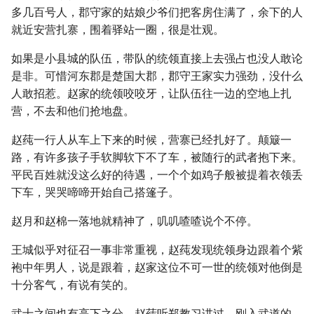
多几百号人，郡守家的姑娘少爷们把客房住满了，余下的人
就近安营扎寨，围着驿站一圈，很是壮观。
如果是小县城的队伍，带队的统领直接上去强占也没人敢论
是非。可惜河东郡是楚国大郡，郡守王家实力强劲，没什么
人敢招惹。赵家的统领咬咬牙，让队伍往一边的空地上扎
营，不去和他们抢地盘。
赵莼一行人从车上下来的时候，营寨已经扎好了。颠簸一
路，有许多孩子手软脚软下不了车，被随行的武者抱下来。
平民百姓就没这么好的待遇，一个个如鸡子般被提着衣领丢
下车，哭哭啼啼开始自己搭篷子。
赵月和赵棉一落地就精神了，叽叽喳喳说个不停。
王城似乎对征召一事非常重视，赵莼发现统领身边跟着个紫
袍中年男人，说是跟着，赵家这位不可一世的统领对他倒是
十分客气，有说有笑的。
武士之间也有高下之分，赵莼听郑教习讲过，刚入武道的，