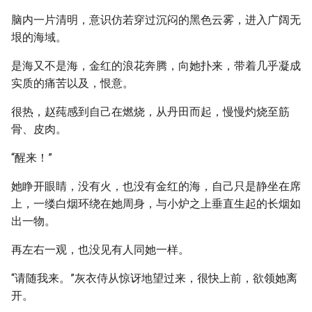
脑内一片清明，意识仿若穿过沉闷的黑色云雾，进入广阔无
垠的海域。
是海又不是海，金红的浪花奔腾，向她扑来，带着几乎凝成
实质的痛苦以及，恨意。
很热，赵莼感到自己在燃烧，从丹田而起，慢慢灼烧至筋
骨、皮肉。
“醒来！”
她睁开眼睛，没有火，也没有金红的海，自己只是静坐在席
上，一缕白烟环绕在她周身，与小炉之上垂直生起的长烟如
出一物。
再左右一观，也没见有人同她一样。
“请随我来。”灰衣侍从惊讶地望过来，很快上前，欲领她离
开。