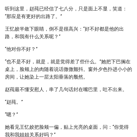
听到这里，赵莼已经信了七八分，只是面上不显，笑道：
“那应是有更好的出路了。”
王忆姣半敛下眼睛，倒不是很高兴：“好不好都是他的出
路，和我有什么关系呢？”
“他对你不好？”
“也不是不好，就是，就是觉得差了些什么。”她把下巴搁在
桌上，脸颊上的肉随着说话微微颤抖。窗外夕色扑进小小的
房间，让她染上一层太阳垂落的颓然。
赵莼最不懂安慰人，串了几句话封在嘴巴里，吐不出来。
“赵莼。”
“嗯？”
她看见王忆姣把脸颊一偏，贴上光亮的桌面，问：“你觉得
我和我姐姐关系好吗？”