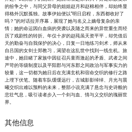
的纷争之中，与同父异母的姐姐赵月和赵棉相伴，却始终显
得格外沉默孤独。故事伊始便以“明日启程，东西都收好了
吗？”的对话拉开序幕，展现了她与名义上嫡母复杂的亲
情；她的命运因白血病的突袭以及随之而来的异世重生而经
历了戏剧性的转折。年仅十岁的赵莼虽天资平平，却凭借后
天的勤奋与自我保护的决心，日复一日地练习剑术，师从来
自吕国的女剑士郑教习，渴望在这乱世中找到一线生机。旅
途中，她目睹了家族中因征召兵童而激起的矛盾、武者之间
严苛的等级制度以及平阳郡与河东郡之间政治与军事实力的
较量，这一切都为她日后在充满玄机和宿命交织的修行之路
上埋下伏笔。随着车队缓缓远行，古城影影绰绰、月光与晨
曦交织出难以预料的未来，整部小说充满了悬念与史诗般的
悲壮气息，吸引读者步入一个剑与血、情与义交织的瑰丽世
界。
其他信息