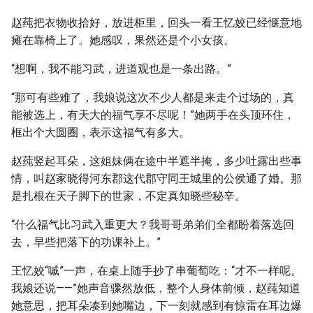
赵莼把衣物收拾好，放进柜里，回头一看王忆姣已经惬意地
瘫在靠椅上了。她感叹，果然还是个小女孩。
“想啊，我不能习武，进道观也是一条出路。”
“那可有些难了，我娘说这次不少人都是来走个过场的，真
能被选上，有天大的福气享不尽呢！”她两手在头顶环住，
框出个大圆圈，表示这福气有多大。
赵莼竖起耳朵，这姐妹俩在途中半遮半掩，多少吐露出些事
情，叫赵家晓得河东郡这代郡守同王城里的公侯通了婚。那
是扎根在天子脚下的世家，不定真知晓些秘辛。
“什么福气比习武入重更大？我哥哥弟弟们全都盼着落选回
去，早些把落下的功课补上。”
王忆姣“嘁”一声，在桌上随手抄了串葡萄吃：“才不一样呢。
我娘还说——”她声音骤然放低，整个人身体前倾，赵莼知道
她意思，把耳朵凑到她嘴边，下一刻就感到有惊雷在耳边爆