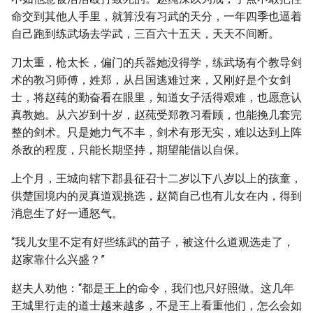
命交到其他人手里，就算没有习武的天分，一年四季也逼着
自己跑到练武场去学武，三百六十五天，天天不间断。
刀太重，枪太长，偏门的兵器她没得学，练武场有个教导剑
术的教习师傅，姓郑，从吕国逃难过来，又刚好是个女剑
士，将赵莼的勤奋看在眼里，知道女子活得艰难，也愿意认
真教她。从六岁到十岁，赵莼受郑教习看顾，也能挽几套完
整的剑术。只是她力气不丰，剑术有形无实，难以达到上阵
杀敌的程度，只能长期坚持，期望能借以自保。
上个月，王城向辖下郡县征召十二岁以下八岁以上的孩童，
供楚国境内的灵真道观挑选，赵简自己也有儿女在内，得到
消息生了好一通怒气。
“我儿女里不定有好些练武的苗子，被这什么道观选走了，
赵家靠什么兴盛？”
赵夫人劝他：“都是王上的命令，我们也只好照做。这几年
王城里行走的道士越来越多，不是王上看重他们，怎么会如