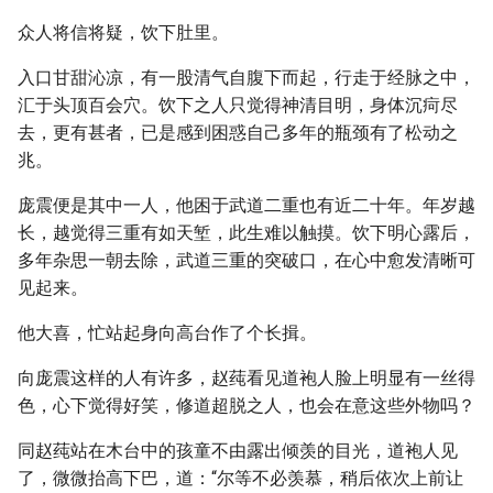
众人将信将疑，饮下肚里。
入口甘甜沁凉，有一股清气自腹下而起，行走于经脉之中，
汇于头顶百会穴。饮下之人只觉得神清目明，身体沉疴尽
去，更有甚者，已是感到困惑自己多年的瓶颈有了松动之
兆。
庞震便是其中一人，他困于武道二重也有近二十年。年岁越
长，越觉得三重有如天堑，此生难以触摸。饮下明心露后，
多年杂思一朝去除，武道三重的突破口，在心中愈发清晰可
见起来。
他大喜，忙站起身向高台作了个长揖。
向庞震这样的人有许多，赵莼看见道袍人脸上明显有一丝得
色，心下觉得好笑，修道超脱之人，也会在意这些外物吗？
同赵莼站在木台中的孩童不由露出倾羡的目光，道袍人见
了，微微抬高下巴，道：“尔等不必羡慕，稍后依次上前让