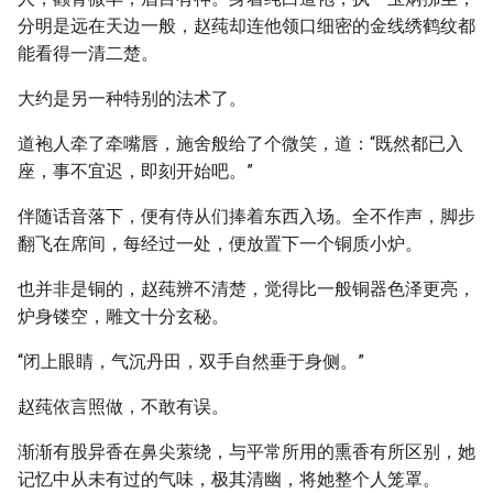
分明是远在天边一般，赵莼却连他领口细密的金线绣鹤纹都
能看得一清二楚。
大约是另一种特别的法术了。
道袍人牵了牵嘴唇，施舍般给了个微笑，道：“既然都已入
座，事不宜迟，即刻开始吧。”
伴随话音落下，便有侍从们捧着东西入场。全不作声，脚步
翻飞在席间，每经过一处，便放置下一个铜质小炉。
也并非是铜的，赵莼辨不清楚，觉得比一般铜器色泽更亮，
炉身镂空，雕文十分玄秘。
“闭上眼睛，气沉丹田，双手自然垂于身侧。”
赵莼依言照做，不敢有误。
渐渐有股异香在鼻尖萦绕，与平常所用的熏香有所区别，她
记忆中从未有过的气味，极其清幽，将她整个人笼罩。