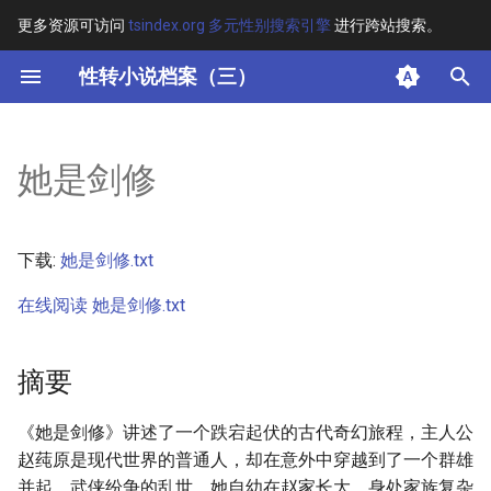
更多资源可访问
tsindex.org 多元性别搜索引擎
进行跨站搜索。
键
性转小说档案（三）
入
摘要
以
她是剑修
开
其他信息
始
正文
下载:
她是剑修.txt
搜
在线阅读 她是剑修.txt
索
摘要
《她是剑修》讲述了一个跌宕起伏的古代奇幻旅程，主人公
赵莼原是现代世界的普通人，却在意外中穿越到了一个群雄
并起、武侠纷争的乱世。她自幼在赵家长大，身处家族复杂