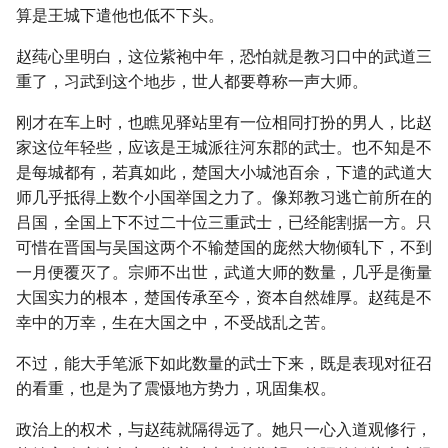
算是王城下遣他也低不下头。
赵莼心里明白，这位紫袍中年，恐怕就是教习口中的武道三
重了，习武到这个地步，世人都要尊称一声大师。
刚才在车上时，也瞧见驿站里有一位相同打扮的男人，比赵
家这位年轻些，应该是王城派往河东郡的武士。也不知是不
是每城都有，若真如此，楚国大小城池百余，下遣的武道大
师几乎抵得上数个小国举国之力了。像郑教习逃亡前所在的
吕国，全国上下不过二十位三重武士，已经能割据一方。只
可惜在晋国与吴国这两个不输楚国的庞然大物倾轧下，不到
一月便覆灭了。宗师不出世，武道大师的数量，几乎是衡量
大国实力的根本，楚国传承至今，资本自然雄厚。赵莼是不
幸中的万幸，生在大国之中，不受战乱之苦。
不过，能大手笔派下如此数量的武士下来，既是表现对征召
的看重，也是为了震慑地方势力，巩固集权。
政治上的权术，与赵莼就隔得远了。她只一心入道观修行，