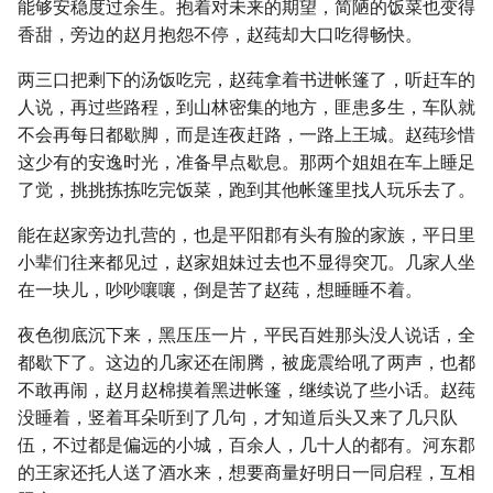
能够安稳度过余生。抱着对未来的期望，简陋的饭菜也变得
香甜，旁边的赵月抱怨不停，赵莼却大口吃得畅快。
两三口把剩下的汤饭吃完，赵莼拿着书进帐篷了，听赶车的
人说，再过些路程，到山林密集的地方，匪患多生，车队就
不会再每日都歇脚，而是连夜赶路，一路上王城。赵莼珍惜
这少有的安逸时光，准备早点歇息。那两个姐姐在车上睡足
了觉，挑挑拣拣吃完饭菜，跑到其他帐篷里找人玩乐去了。
能在赵家旁边扎营的，也是平阳郡有头有脸的家族，平日里
小辈们往来都见过，赵家姐妹过去也不显得突兀。几家人坐
在一块儿，吵吵嚷嚷，倒是苦了赵莼，想睡睡不着。
夜色彻底沉下来，黑压压一片，平民百姓那头没人说话，全
都歇下了。这边的几家还在闹腾，被庞震给吼了两声，也都
不敢再闹，赵月赵棉摸着黑进帐篷，继续说了些小话。赵莼
没睡着，竖着耳朵听到了几句，才知道后头又来了几只队
伍，不过都是偏远的小城，百余人，几十人的都有。河东郡
的王家还托人送了酒水来，想要商量好明日一同启程，互相