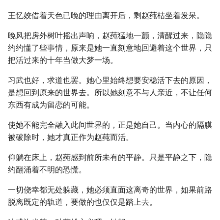
王忆姣借着天色已晚的理由离开后，剩赵莼枯坐着发呆。
晚风把房外树叶摇出声响，赵莼猛地一颤，清醒过来，隐隐
约约懂了些事情，原来是她一直刻意地回避着这个世界，只
把活过来的十年当做大梦一场。
习武也好，求道也罢。她心里始终想要安稳活下去的原因，
是想回到原来的世界去。所以她刻意不与人亲近，不让任何
东西有成为留恋的可能。
使她不能完全融入此间世界的，正是她自己。当内心的隔膜
被破除时，她才真正作为赵莼而活。
仰躺在床上，赵莼感到前所未有的平静。只是平静之下，隐
约翻涌着不明的恐慌。
一切侥幸都无处躲藏，她必须直面这离奇的世界，如果前路
脱离既定的轨道，要做的也仅仅是踏上去。