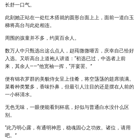
长舒一口气。
此刻她正站在一处红木搭就的圆形台面上上，面前一道白玉
梯将高台与此处相连。
周围的孩童并不多，约莫百余人。
数万人中只甄选出这么点人，赵莼微微咂舌，庆幸自己恰好
入选。又听高台上道袍人讲道：“初选已过，中选者上前
来，其余人——”他宽袖一挥，“开宴罢。”
便有锦衣罗群的美貌侍女呈上佳肴，将空荡荡的筵席填满。
菜肴种类繁多，香味扑鼻，但最引人注目的还是摆在人前的
一小杯清水。
无色无味，一眼便能看到杯底，好似与普通白水没什么区
别。
“此乃明心露，有通明神思，稳魂固心之功效。诸位，请用
吧。”