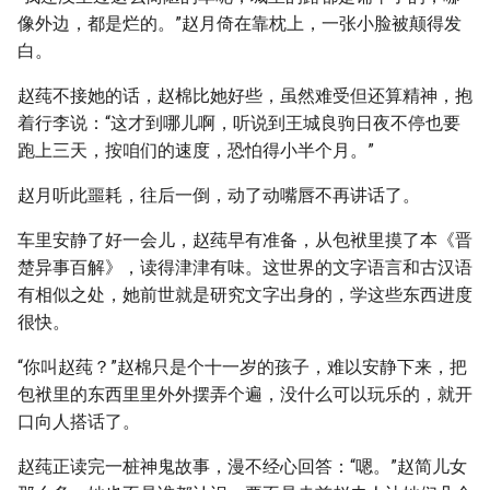
像外边，都是烂的。”赵月倚在靠枕上，一张小脸被颠得发
白。
赵莼不接她的话，赵棉比她好些，虽然难受但还算精神，抱
着行李说：“这才到哪儿啊，听说到王城良驹日夜不停也要
跑上三天，按咱们的速度，恐怕得小半个月。”
赵月听此噩耗，往后一倒，动了动嘴唇不再讲话了。
车里安静了好一会儿，赵莼早有准备，从包袱里摸了本《晋
楚异事百解》，读得津津有味。这世界的文字语言和古汉语
有相似之处，她前世就是研究文字出身的，学这些东西进度
很快。
“你叫赵莼？”赵棉只是个十一岁的孩子，难以安静下来，把
包袱里的东西里里外外摆弄个遍，没什么可以玩乐的，就开
口向人搭话了。
赵莼正读完一桩神鬼故事，漫不经心回答：“嗯。”赵简儿女