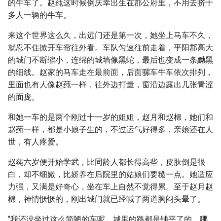
的牛车了。赵莼这时候倒庆幸出生在郡公府里，不用去挤十
多人一辆的牛车。
来这个世界这么久，出远门还是第一次，她坐上马车不久，
就忍不住掀开车帘往外看。车队匀速往前走着，平阳郡高大
的城门不断缩小，连绵的城墙像黑蛇，最后也变成一条黝黑
的细线。赵家的马车走在最前面，后面骡车牛车依次排列，
里面也有人像赵莼一样，往外边打量，窗沿边露出几张青涩
的面庞。
和她一车的是两个刚过十一岁的姐姐，赵月和赵棉，她们和
赵莼一样，都是小娘子生的，不过运气好得多，亲娘还在人
世，有人疼爱。
赵莼六岁便开始学武，比同龄人都长得高些，皮肤倒是很
白，却不细嫩，比娇养在后院里的姑娘们要糙一点。她适应
力强，又满是好奇心，坐在车上自然不觉得累。至于赵月赵
棉，神情恹恹的，刚出城门就已经喊了两道胸闷头晕了。
“我还没坐过这么简陋的车呢，城里的路都是铺平了的，哪