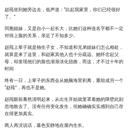
赵莼坐到她旁边去，低声道：“比起我家里，你们已经很好
了。”
同胞姐妹，又是自小一起长大，比她们这种连名字都不一定
对得上脸的关系，亲近了不知多少。
赵莼上辈子就是独生子女，不知道和兄弟姐妹们怎么相处，
就算是来了这里，和赵家其他人也十分疏远。她怀念起父
母，却发现他们的脸也渐渐淡化扭曲，而这，才不过十年的
时间
终有一日，上辈子的东西会从她脑海里剥离，重组成另一个
“赵莼”，再也不是她。
赵莼眼前蓦然清明起来，从出生开始就笼罩着她的障壁此刻
忽地散去了。没有任何变化发生，但她确确实实感到自己存
在得更加真实。
两人再没说话，暮色安静地在屋内生长。