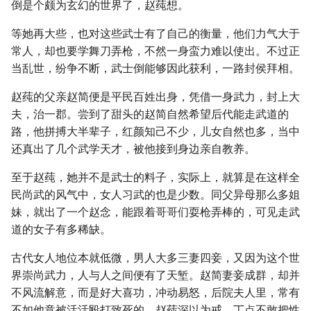
倒是个颇为玄幻的世界了，赵莼想。
等她再大些，也对这些武士有了自己的衡量，他们力气大于
常人，却也要学舞刀弄枪，不然一身蛮力难以使出。不过正
当乱世，纷争不断，武士倒能够因此获利，一路封侯拜相。
赵莼的父亲赵简便是平民百姓出身，凭借一身武力，封上大
夫，治一郡。尝到了甜头的赵简自然希望后代能走武道的
路，他拼搏大半辈子，红颜知己不少，儿女自然也多，当中
还真出了几个武学天才，被他接到身边亲自教养。
至于赵莼，她并不是武士的料子，实际上，就算是在这样全
民尚武的风气中，女人习武的也是少数。同父异母那么多姐
妹，就出了一个赵念，能跟着哥哥们耍枪弄棒的，可见走武
道的女子有多稀缺。
古代女人地位本就低微，男人大多三妻四妾，又因为这个世
界崇尚武力，人与人之间便有了天堑。赵简妻妾成群，却并
不风流解意，而是好大喜功，冲动易怒，后院夫人里，常有
不如他意被活活殴打致死的。赵莼深以为戒，丁点不敢把性