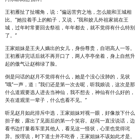
王初雁扯了扯嘴角，说：“偏远苦穷之地，怎么能和王城相
比。”她拉着手上的帕子，又说，“我和姣儿外祖家就在王
城，过年时常要回去祭祖，年年都去，就不觉得有什么特别
了。”
王家姐妹是王夫人嫡出的女儿，身份尊贵，自诩高人一等。
王初雁讲完话后就不再开口了，两人亭亭坐着，身上自然升
起的傲气让赵棉绿了脸。
倒是问话的赵月不觉得有什么，她是个没心没肺的，见状
“哦”一声，道：“我们还是第一次去呢，听我娘说，这次是那
什么道观要选人进去当神仙，我不想去，神仙有什么好的，
关在道观里一辈子，什么也看不见。”
听见赵月如此排斥中选，王家姐妹对视一眼，好像放下什么
担子般，露出了见面后的第一个笑容。赵莼一直没说话，边
看书边打量着车里其他人，看见这一怪状，心里也觉得诧
异。按理说，时下道士并不吃香，王家姐妹不该如此才是。