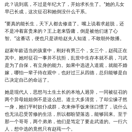
此？说到底，不过是年纪大了，开始求长生了。”她的儿女
早已长成，这次征召和她倒没什么干系。
“要真的能长生，天下人都去修道了。嘴上说着求超脱，还
不是冲着富贵来的？王上老来昏庸，倒是被他们迷了心
智。”这番话，便也只是讲给赵夫人知道，不敢朝外散播。
赵家年龄适当的孩童中，刚好有男三个，女三个，赵莼正在
其中。她对征召一事并不抗拒，乱世中生存本就不易，习武
是为了自保，有立身的能力。如果中选进入道观，就能不婚
嫁，哪怕一辈子待在观中，也好过三从四德，总归能够是自
己决定自己的命运了。
她是现代人，思想与土生土长的本地人迥异，一同被征召的
两个异母姐姐倒不是这么想。道士大多清贫，了却尘缘孑然
一身，她们平时奴仆成群，衣来伸手饭来张口惯了，说什么
也无法忍受苦修的生活，所以都盼望落选，能够回来。至于
那一个哥哥，两个弟弟，他们是笃定了要走武道的。一行六
人，想中选的竟然只有赵莼一个。