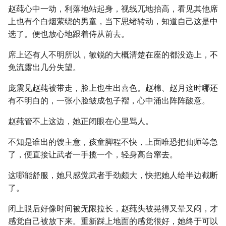
赵莼心中一动，利落地站起身，视线兀地抬高，看见其他席
上也有个白烟萦绕的男童，当下思绪转动，知道自己这是中
选了。便也放心地跟着侍从前去。
席上还有人不明所以，敏锐的大概清楚在座的都没选上，不
免流露出几分失望。
庞震见赵莼被带走，脸上也生出喜色。赵棉、赵月这时哪还
有不明白的，一张小脸皱成包子褶，心中涌出阵阵酸意。
赵莼管不上这边，她正闭眼在心里骂人。
不知是谁出的馊主意，孩童脚程不快，上面唯恐把仙师等急
了，便直接让武者一手揽一个，轻身高台窜去。
这哪能舒服，她只感觉武者手劲颇大，快把她人给半边截断
了。
闭上眼后好像时间被无限拉长，赵莼头被晃得又晕又闷，才
感觉自己被放下来。重新踩上地面的感觉很好，她终于可以