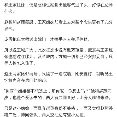
和王家姐妹，便是赵棉也察觉出他客气过了头，好似在忌惮
什么。
赵棉和赵莼疑惑，王家姐妹却看上去对某个念头更有了几分
底气。
庞震把庄大师送出院门，才挥手叫人整理住处。
所以说王城广大，此次征选少说有数万孩童，庞震与王家统
领也愁过住哪儿。及至城内，方知一切都已经安排妥当，只
等人拎包入住了。
赵王两家比邻而居，只隔了一道院墙。刚安置好，就听见王
忆姣声音在房门处响起。
“你两个姐姐都不想选上，那你呢，你想去吗？”她和赵莼同
岁，也是个爱读书的，两人有共同喜好，比旁人聊得来些。
只是这小姑娘一面嫌弃赵莼身份不够格，一面又觉得赵莼涉
猎广泛，博闻强识，两人交往总有些小别扭。