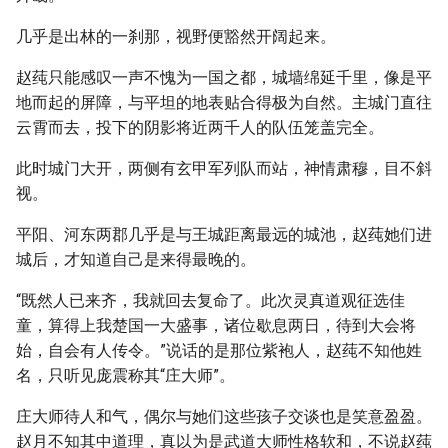
几乎是出林的一刹那，视野便豁然开阔起来。
赵莼只能感叹一声不愧为一国之都，城墙绵延千里，像是平
地而起的屏障，与平坦的地表贴合得极为自然。主城门直往
云霄而去，投下的阴影将近两千人的队伍笼盖完全。
此时城门大开，两侧有玄甲军列队而站，神情肃穆，目不斜
视。
平阳、河东两郡几乎是与王城距离最远的城池，赵莼她们进
城后，才知道自己是来得最晚的。
“既然人已来齐，我就回去复命了。此次灵真道观征选佳
童，算得上我楚国一大盛事，诸位歇息两日，待到大会将
始，自会有人传令。”说话的是那位紫袍人，赵莼不知他姓
名，只听见庞震称其“庄大师”。
庄大师待人和气，偶尔与她们这些孩子交谈也是笑意盈盈。
赵月不知其中道理，真以为是武道大师性格软和，不说赵莼