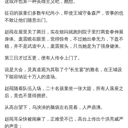
这或许也算一种英雄主义吧，她想。
征召的孩童们多数年纪尚小，即使王城守备森严，管事的也
不敢让他们随意出门。
赵莼在屋里关了两日，实在烦闷就跑到院子里打两套拳伸展
身体。庞震瞧在眼里，觉得惊奇，不过她出拳无力，下盘不
稳，并不是武道中人，庞震摇头，只当她是为了强身健体。
第三日才过五更，便有人传令上门了。
说是大会，灵真道观为其取了个“长生宴”的雅名，在王城设
下能容纳近十万人的道场。
赵莼随着队伍入场，二十名孩童坐一张大筵，所有人落座之
后，竟也不显得拥挤。
从高台望下，乌泱泱的脑袋左右晃着，人声鼎沸。
赵莼耳朵快被闹麻了，正难受不已，高台上传出个洪亮威严
的声音：