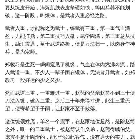
要从练皮开始，淬炼肌肤表皮坚硬如铁，等闲兵器不能划
破，这一阶段，叫煅体，是武者入重必经之路。
武者入重，才能称之为武士，练武有三重，第一重气血满
盈，力能扛鼎，第二重技巧入微，武学圆满，第三重意从技
生，融汇贯通，至于武道终极，便是万法归一，以肉身作神
兵，是为宗师。
郑教习是生死一瞬间窥见了机缘，气血在体内燃沸奔流，踏
入武道一重。不少人一辈子困在锻体，无法晋升武者，如郑
教习一般好运的少之又少。
然而武道三重，一重难过一重，赵莼的父亲赵简不到三十便
刀法入微，破入二重。之后二十年未得寸进，此生三重无
望，便寄希望于子嗣，让赵家不至于败落。
这位统领姓庞，单名一个震字，在赵家地位超然，是除赵简
之外，唯一的二重武士，被赵简认作义弟，赵莼得喊伯父。
庞震不是个圆滑的，能让他如此客气，没有通天的实力，就