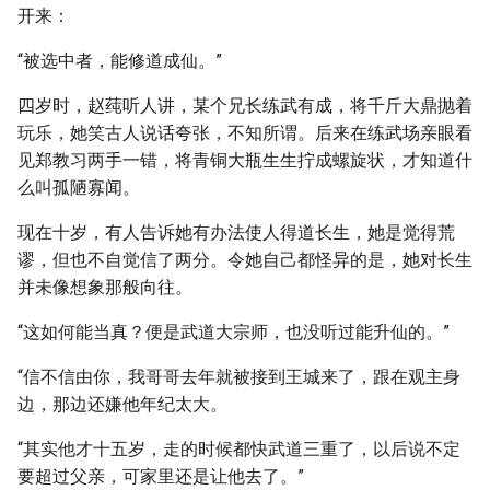
开来：
“被选中者，能修道成仙。”
四岁时，赵莼听人讲，某个兄长练武有成，将千斤大鼎抛着
玩乐，她笑古人说话夸张，不知所谓。后来在练武场亲眼看
见郑教习两手一错，将青铜大瓶生生拧成螺旋状，才知道什
么叫孤陋寡闻。
现在十岁，有人告诉她有办法使人得道长生，她是觉得荒
谬，但也不自觉信了两分。令她自己都怪异的是，她对长生
并未像想象那般向往。
“这如何能当真？便是武道大宗师，也没听过能升仙的。”
“信不信由你，我哥哥去年就被接到王城来了，跟在观主身
边，那边还嫌他年纪太大。
“其实他才十五岁，走的时候都快武道三重了，以后说不定
要超过父亲，可家里还是让他去了。”