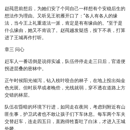
赵莼思前想后，为她们安了个同自己一样想有个安稳后生的
想法作为理由。又听见王初雁开口了：“各人有各人的缘
法，当今王上礼重道法一派，肯定是有有缘由的。”至于是
什么缘由，她又不肯说了。赵莼越发疑惑，按下不表，打算
进了王城再作打听。
章三 问心
赶车人一番话倒是说得实诚，队伍停停走走三日后，官道便
拐进层叠的密林中。
正午时候阳光倾泻，钻入枝叶咬合的林子，在地上投出灿金
色光斑。但时辰早或者晚些，光线就弱，穿不透在道路上方
交错的林层。
队伍在昏暗的环境下行进，如同走在夜间，考虑到附近有山
匪生事，护卫武者也不敢让孩子们下车休息。每车两个车夫
交替赶车，连走四五日，直跑得牲畜吐了白沫，才进入王城
外畿。