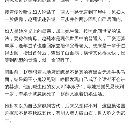
赵莼知道这是在和她说话，回答了声：“全部妥当了。”
接着便没听见妇人说话了，两人一路无言到了屋中，见妇人
一脸疲倦，赵莼识趣告退，三步并作两步回到自己房间内。
妇人是她名义上的母亲，却非她生母。按照此间世界的说
法，要称作嫡母。赵莼本是现代世界中的普通人，工资还算
丰厚，逢年过节也能回家去陪伴父母老人。想来是一辈子过
得太顺，攒出首付后，查出了白血病，病情恶化得太快，没
等到配型的骨髓，就一命呜呼了。
闭眼前，赵莼想着去地府瞧瞧是不是真的有黑白无常牛头马
面，结果阎王小鬼没见到，睁眼发现自己成了个话都不会讲
的婴孩。他们喊生她的女人叫“李娘子”，等她摇摇晃晃长到
一岁，李娘子就急病死了，赵莼又跟着奶娘生活。
她起初以为自己穿越到古代，后来又觉得不对，这里虽诸国
割据却不是春秋或五代，有能人者力破山石，世人称之为武
士。