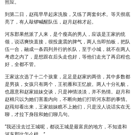
照应。
到第二日，赵莼早早起床洗脸，又练了两套剑术。等天彻底
亮了，有人敲锣喊醒队伍，赵月赵棉才起。
河东郡果然派了人来，是个瘦高的男人，应该是王家的统
领，说话爽快直接，很投庞震的脾气，两人当即拍板，把队
伍一合，融成一条四列并行的长队，至于小城，就不在两人
考虑之内了，是想跟在后头走也好，等他们走光了再启程也
好，全都不管。
王家这次选了十二个孩童，足足是赵家的两倍，其中多数都
是男孩，女孩只有两个，王初雁和王忆姣。两人十分礼貌，
也愿意和赵家姐妹交谈，只是神情淡淡，并不热情。赵月和
赵棉只以为她们害羞内向，不断向她们打听河东郡的事情。
赵莼却看出来，王家姐妹瞧不上她们，只是没人说话实在无
聊，才拉下身段和她们聊几句。
“我还没去过王城呢，都说王城是最富庶的地方，不知道和
河东郡比怎么样。”