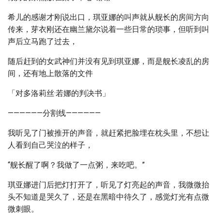
希儿的感谢才刚说出口，琪亚娜的叫声就从舰长的房间方向
传来，芽衣刚还在幽兰黛尔说着一些日常的琐事，但听到叫
声后立马跑了过去，
随后赶到的女武神们并没有见到琪亚娜，而是舰长凌乱的房
间，还有地上散落的文件
「对多洛莉丝·若娜的判决书」
——————分割线——————
我听见了门被推开的声音，就赶紧把脸埋在枕头里，不想让
人看到自己哭泣的样子，
“舰长醒了啊？我做了一点粥，来吃吧。”
琪亚娜进门后把灯打开了，听见了灯亮起的声音，我微微抬
头不知道是哭久了，还是在黑暗中待久了，感觉灯光有点微
微刺眼。