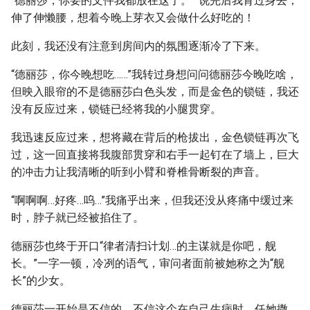
“德丽莎，你要的文件我都放在这了。” 说完后我背过身去，
伸了伸懒腰，想着今晚上芽衣又会做什么好吃的！
此刻，我还没有注意到房间内的氛围逐渐冷了下来。
“德丽莎，你今晚想吃……”我转过身想问问德丽莎今晚吃啥，
但映入眼帘的不是德丽莎白色头发，而是金色的锁链，我还
没有反应过来，锁链已经将我的小腿贯穿。
我迅速反应过来，想将藏在背后的枪拔出，金色锁链再次飞
过，这一回直接将我腹部贯穿和右手一起钉在了墙上，巨大
的冲击力让我清晰的听到小臂和脊椎骨断裂的声音。
“啊啊啊…好疼…呜…”我痛乎出来，但我还没从疼痛中缓过来
时，脖子就已经被掐住了。
德丽莎也终于开口“律者清扫计划…的主谋就是你吧，舰
长。”一字一顿，冷冽的语气，审问者面前被她称之为“舰
长”的少女。
德丽莎一开始是不信的，不信这个在自己生病时，任她撒