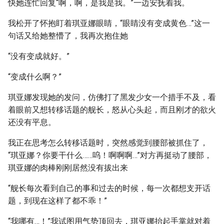
快她连忙回复“啊，啊，是我是我。”一边安抚着我。
我松开了怀抱盯着琪亚娜眼睛，“眼睛没有变成黄色…”这一
句话又给她整懵了，我再次抱住她
“没有变成就好。”
“变成什么啊？”
琪亚娜发现她的发问，仿佛打了黑发少女一个措手不及，看
着眼前又想转移话题的舰长，怒从心头起，而且刚才的欲火
还没有平息。
我正在思考怎么转移话题时，突然感觉到腰部被抓住了，
“琪亚娜？你要干什么……呜！啊啊啊…”对方再挺动了腰部，
琪亚娜的肉棒刚刚居然没有拔出来
“舰长每次看到自己的事和过去的时候，每一次都想支开话
题，到现在这样了都不乖！”
“我哪有…！”我试图用气势顶回去，琪亚娜抬起手掌就对着