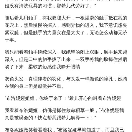
姐没有清洗玩具的习惯，那希儿代劳好了。”
随后希儿用触手，将我双腿大开，一根湿滑的触手抵在我的
花穴上，然后慢慢的探入，感到异物的进入，我下意识想夹
紧双腿，但是触手的力量实在是太大了，无论怎么动都无济
于事。
我只能看着触手继续深入，我绝望的闭上双眼，触手越来越
深入，但是口中的触手拔了出来，一双手将我的脸捧住然后
吻了下来，柔软的触感使我睁开眼睛
灰色头发，真理律者的羽化，与头发一样颜色的瞳孔，她骑
在我的身上但是感觉并不重。
“布洛妮娅姐姐，你终于来了！”希儿开心的叫着布洛妮娅
我看着布洛妮娅，仿佛是抓住救命稻草一般，“布洛妮娅我
真是被误会的！快点帮我跟希儿解释一下！”
布洛妮娅微笑着看着我，“布洛妮娅早就知道了，而且我已