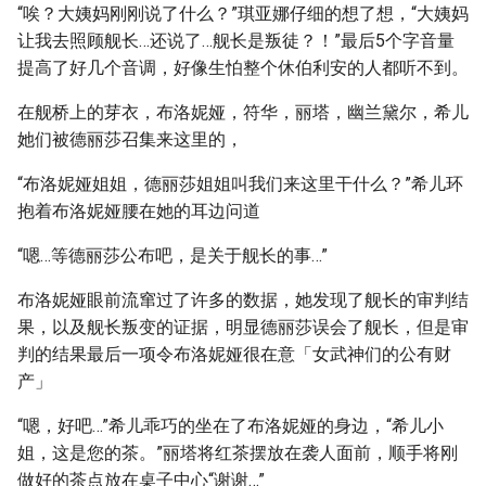
“唉？大姨妈刚刚说了什么？”琪亚娜仔细的想了想，“大姨妈
让我去照顾舰长…还说了…舰长是叛徒？！”最后5个字音量
提高了好几个音调，好像生怕整个休伯利安的人都听不到。
在舰桥上的芽衣，布洛妮娅，符华，丽塔，幽兰黛尔，希儿
她们被德丽莎召集来这里的，
“布洛妮娅姐姐，德丽莎姐姐叫我们来这里干什么？”希儿环
抱着布洛妮娅腰在她的耳边问道
“嗯…等德丽莎公布吧，是关于舰长的事…”
布洛妮娅眼前流窜过了许多的数据，她发现了舰长的审判结
果，以及舰长叛变的证据，明显德丽莎误会了舰长，但是审
判的结果最后一项令布洛妮娅很在意「女武神们的公有财
产」
“嗯，好吧…”希儿乖巧的坐在了布洛妮娅的身边，“希儿小
姐，这是您的茶。”丽塔将红茶摆放在袭人面前，顺手将刚
做好的茶点放在桌子中心“谢谢…”