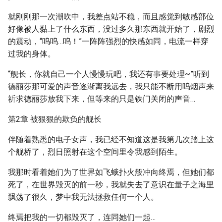
就刚刚那一次潮吹中，我差点站不稳，而且感觉到敏感部位
好像被人黏上了什么东西，没过多久那东西就开始了，剧烈
的震动，“呜呜…呜！”一阵阵强烈的快感如同，电流一样穿
过我的身体。
“舰长，你就自己一个人慢慢玩吧，我还有事要处理~”听到
德丽莎那可爱的声音逐渐离我远去，我只能不断用呜烟声来
祈求德丽莎放我下来，但等来的只是铁门关闭的声音…
第2章 被狠狠的欺负的舰长
伴随着熟悉的电子女声，我已经不知道这是我第几次踏上这
个舰桥了，烈日照射在这个空间里令我感到陌生。
我那时看着她们为了世界如飞蛾扑火般冲向终焉，但她们都
死了，在世界毁灭的前一秒，我就失去了意识在量子之海里
飘荡了很久，梦中我无法拯救任何一个人。
终焉把我的一切都毁灭了，连同她们一起…