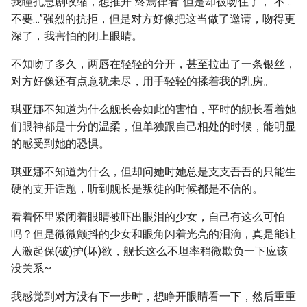
我瞳孔急剧收缩，想推开“终焉律者”但是却被吻住了，“不…
不要…”强烈的抗拒，但是对方好像把这当做了邀请，吻得更
深了，我害怕的闭上眼睛。
不知吻了多久，两唇在轻轻的分开，甚至拉出了一条银丝，
对方好像还有点意犹未尽，用手轻轻的揉着我的乳房。
琪亚娜不知道为什么舰长会如此的害怕，平时的舰长看着她
们眼神都是十分的温柔，但单独跟自己相处的时候，能明显
的感受到她的恐惧。
琪亚娜不知道为什么，但却问她时她总是支支吾吾的只能生
硬的支开话题，听到舰长是叛徒的时候都是不信的。
看着怀里紧闭着眼睛被吓出眼泪的少女，自己有这么可怕
吗？但是微微颤抖的少女和眼角闪着光亮的泪滴，真是能让
人激起保(破)护(坏)欲，舰长这么不坦率稍微欺负一下应该
没关系~
我感觉到对方没有下一步时，想睁开眼睛看一下，然后重重