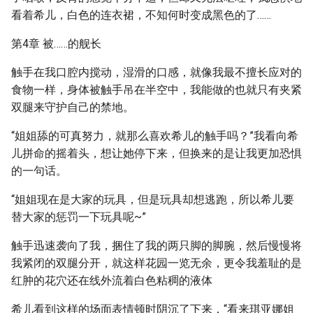
看着希儿，白色的连衣裙，不知何时变成黑色的了……
第4章 被……的舰长
触手在我口腔内搅动，湿滑的口感，就像我最不擅长应对的
食物一样，身体被触手吊在半空中，我能做的也就只有夹紧
双腿来守护自己的禁地。
“姐姐舔的可真努力，就那么喜欢希儿的触手吗？”我看向希
儿拼命的摇着头，想让她停下来，但换来的是让我更加恐惧
的一句话。
“姐姐现在是大家的玩具，但是玩具却想逃跑，所以希儿要
替大家的惩罚一下玩具呢~”
触手迅速袭向了我，捆住了我的两只脚的脚腕，然后慢慢将
我紧闭的双腿分开，就这样花园一览无余，更令我羞耻的是
红肿的花穴还在线外流着白色粘稠的液体
希儿看到这样的场面表情顿时阴沉了下来，“看来琪亚娜姐