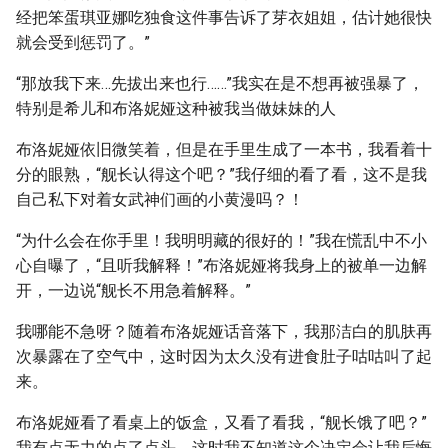
经把笨蛋琪亚娜吃独食这件事告诉了芽衣姐姐，估计她很快
就会受到惩罚了。”
“那放我下来…先拔出来也行……”我实在是不想再被强暴了，
特别是希儿和布洛妮娅这种被我当做妹妹的人
布洛妮娅依旧微笑着，但是在手里生成了一本书，我看着十
分的眼熟，“舰长认得这个吧？”我仔细的看了看，这不是我
自己私下对着女武神们画的小黄漫吗？！
“为什么会在你手里！我明明藏的很好的！”我在慌乱中不小
心自曝了，“且听我解释！”布洛妮娅将我身上的被单一边解
开，一边说“舰长不用急着解释。”
我哪能不急呀？随着布洛妮娅话音落下，我那洁白的肌肤再
次暴露在了空气中，这时因为太久没有进食肚子咕咕叫了起
来。
布洛妮娅看了看桌上的饭盒，又看了看我，“舰长饿了吧？”
我有点无力的点了点头，这时我不知道这个决定会让我后悔