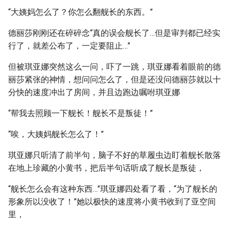
“大姨妈怎么了？你怎么翻舰长的东西。”
德丽莎刚刚还在碎碎念“真的误会舰长了…但是审判都已经实
行了，就差公布了，一定要阻止…”
但被琪亚娜突然这么一问，吓了一跳，琪亚娜看着眼前的德
丽莎紧张的神情，想问问怎么了，但是还没问德丽莎就以十
分快的速度冲出了房间，并且边跑边嘱咐琪亚娜
“帮我去照顾一下舰长！舰长不是叛徒！”
“唉，大姨妈舰长怎么了！”
琪亚娜只听清了前半句，脑子不好的草履虫边盯着舰长散落
在地上珍藏的小黄书，把后半句话听成了舰长是叛徒，
“舰长怎么会有这种东西…”琪亚娜四处看了看，“为了舰长的
形象所以没收了！”她以极快的速度将小黄书收到了亚空间
里，