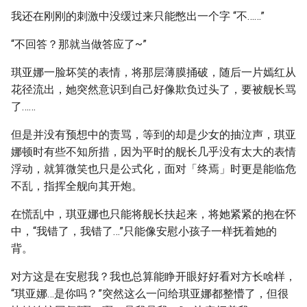
我还在刚刚的刺激中没缓过来只能憋出一个字 “不……”
“不回答？那就当做答应了~”
琪亚娜一脸坏笑的表情，将那层薄膜捅破，随后一片嫣红从
花径流出，她突然意识到自己好像欺负过头了，要被舰长骂
了……
但是并没有预想中的责骂，等到的却是少女的抽泣声，琪亚
娜顿时有些不知所措，因为平时的舰长几乎没有太大的表情
浮动，就算微笑也只是公式化，面对「终焉」时更是能临危
不乱，指挥全舰向其开炮。
在慌乱中，琪亚娜也只能将舰长扶起来，将她紧紧的抱在怀
中，“我错了，我错了…”只能像安慰小孩子一样抚着她的
背。
对方这是在安慰我？我也总算能睁开眼好好看对方长啥样，
“琪亚娜…是你吗？”突然这么一问给琪亚娜都整懵了，但很