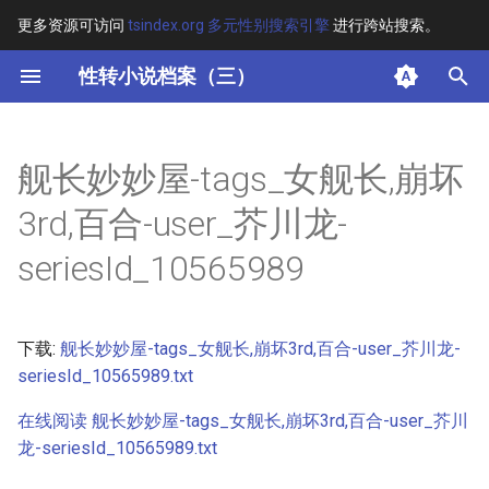
更多资源可访问
tsindex.org 多元性别搜索引擎
进行跨站搜索。
键
性转小说档案（三）
入
摘要
以
舰长妙妙屋-tags_女舰长,崩坏
开
其他信息
3rd,百合-user_芥川龙-
始
正文
seriesId_10565989
搜
索
下载:
舰长妙妙屋-tags_女舰长,崩坏3rd,百合-user_芥川龙-
seriesId_10565989.txt
在线阅读 舰长妙妙屋-tags_女舰长,崩坏3rd,百合-user_芥川
龙-seriesId_10565989.txt