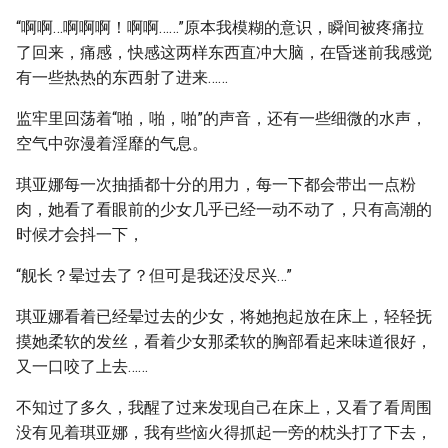
“啊啊…啊啊啊！啊啊……”原本我模糊的意识，瞬间被疼痛拉
了回来，痛感，快感这两样东西直冲大脑，在昏迷前我感觉
有一些热热的东西射了进来……
监牢里回荡着“啪，啪，啪”的声音，还有一些细微的水声，
空气中弥漫着淫靡的气息。
琪亚娜每一次抽插都十分的用力，每一下都会带出一点粉
肉，她看了看眼前的少女几乎已经一动不动了，只有高潮的
时候才会抖一下，
“舰长？晕过去了？但可是我还没尽兴…”
琪亚娜看着已经晕过去的少女，将她抱起放在床上，轻轻抚
摸她柔软的发丝，看着少女那柔软的胸部看起来味道很好，
又一口咬了上去……
不知过了多久，我醒了过来发现自己在床上，又看了看周围
没有见着琪亚娜，我有些恼火得抓起一旁的枕头打了下去，