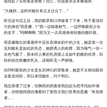
我抬起了头想看是谁救了自己，但是眼罩还未被揭掉。
“大姨妈，这样对舰长有点太过分了……”
听完这句话之后，我的眼罩和口球被拿了下来，终于看清对
方的身份“琪亚娜…？”我一边喘着粗气，一边呼唤眼前少女
的名字，“呜啊啊啊…”因为又一次高潮身体轻微的颤抖着。
琪亚娜脸红的看着怀中还在高潮余韵中的少女，她是第一次
见到舰长是如此的失态，她那诱人的粉唇，因为喘气一张一
合色气极了，那未经人事的乳房摸上去如牛奶般的丝滑，轻
轻的掐住粉嫩的乳头，还能听见一声娇喘。
但同时眼前的少女是女武神们的背叛者，她是不太相信眼前
这套说词的，所以来找舰长，问个明白。
我总算缓了过来，但胸部的刺激使我抬起头想寻找始作俑
者，但恍惚间我仿佛看到了那毁灭我们世界的恶魔「终焉律
者」。