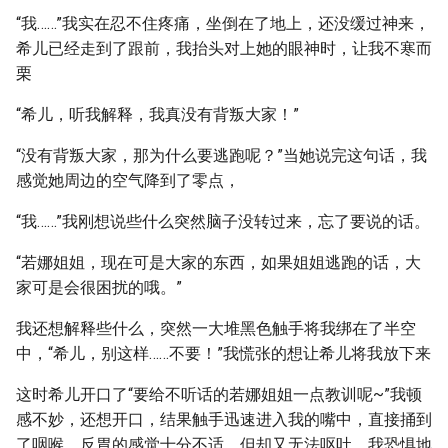
“我……”我实在忍不住疼痛，坐倒在了地上，还没缓过神来，
希儿已经走到了跟前，我抬头对上她的眼神时，让我不寒而
栗
“希儿，听我解释，我真没有背叛大家！”
“没有背叛大家，那为什么要逃跑呢？”当她说完这句话，我
感觉她周边的空气降到了零点，
“我……”我刚想说些什么突然脑子没转过来，忘了要说的话。
“若娜姐姐，现在可是大家的东西，如果姐姐逃跑的话，大
家可是会很困扰的哦。”
我还想解释些什么，突然一大堆黑色触手将我绑在了半空
中，“希儿，别这样……不要！”我慌张的想让希儿将我放下来
这时希儿开口了“要给不听话的若娜姐姐一点教训呢~”我顿
感不妙，还想开口，结果触手迅速进入我的嘴中，直接捅到
了咽喉，反胃的感觉十分不适，但却又无法呕吐，我恐惧地