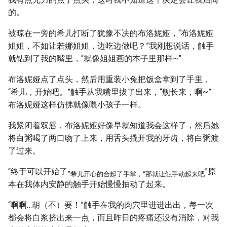
的。
被晾在一旁的希儿打断了犹豫不决的布洛妮娅，“布洛妮娅
姐姐，不如让若娜姐姐，边吃边做吧？”我刚想说话，触手
就钻到了我的嘴里，“就像姐姐画的本子里那样~”
布洛妮娅点了点头，然后用重装小兔把饭盒拿到了手里，
“希儿，开始吧。”触手从我嘴里拔了出来，“舰长来，啊~”
布洛妮娅这样仿佛就像喂小孩子一样。
我紧闭着双唇，布洛妮娅好像早就知道我会这样了，然后她
将白粥喝了两口吻了上来，用舌头撬开我的牙齿，将白粥渡
了过来。
“终于可以开始了
”原
”希儿开心的合起了手掌，“那就让触手动起来吧
本在我体内安静的触手开始慢慢抽动了起来。
“啊啊…胡（不）要！”触手在我的肉穴里进进出出，每一次
都会将白浆挤出来一点，而且昨日的疼痛还没有消除，对我