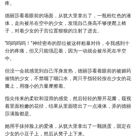
疼。
德丽莎看着眼前的场面，从犹大里拿出了，一瓶粉红色的液
体，走向被吊在空中的少女，发现自己身高不够便爬上椅
子，对着少女的子宫位置狠狠的注射了进去。
“呜呜呜呜！”神经密布的部位被这样粗暴对待，令我感到十
分的疼痛，但又只能强忍着，因为一动就会被吊死在半空
中。
但没一会就感觉到自己浑身发热，德丽莎看着眼前的被媚药
催情的少女，不禁咽了咽口水，两只手指轻轻按在少女的花
瓣上，用微小的力量摩擦着。
指尖传来的柔软和湿滑的感觉，然后轻轻的掰开花瓣，窥视
着里面粉嫩的花径，结果从里面喷出了一点液体，弄的德丽
莎满脸都是。
她用手抹掉脸上的爱液，从犹大里拿出了一颗跳蛋，固定在
少女的小豆子上，然后从凳子上下来。