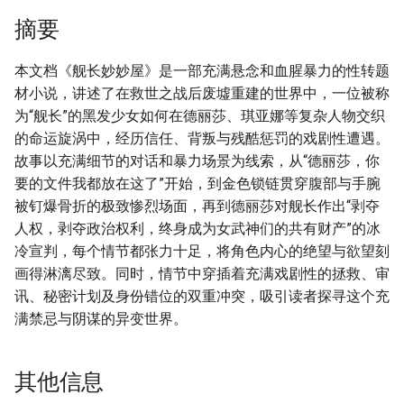
摘要
本文档《舰长妙妙屋》是一部充满悬念和血腥暴力的性转题
材小说，讲述了在救世之战后废墟重建的世界中，一位被称
为“舰长”的黑发少女如何在德丽莎、琪亚娜等复杂人物交织
的命运旋涡中，经历信任、背叛与残酷惩罚的戏剧性遭遇。
故事以充满细节的对话和暴力场景为线索，从“德丽莎，你
要的文件我都放在这了”开始，到金色锁链贯穿腹部与手腕
被钉爆骨折的极致惨烈场面，再到德丽莎对舰长作出“剥夺
人权，剥夺政治权利，终身成为女武神们的共有财产”的冰
冷宣判，每个情节都张力十足，将角色内心的绝望与欲望刻
画得淋漓尽致。同时，情节中穿插着充满戏剧性的拯救、审
讯、秘密计划及身份错位的双重冲突，吸引读者探寻这个充
满禁忌与阴谋的异变世界。
其他信息