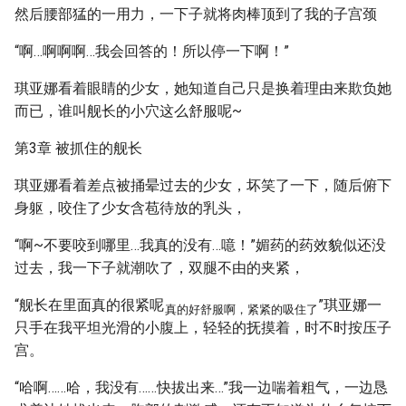
然后腰部猛的一用力，一下子就将肉棒顶到了我的子宫颈
“啊…啊啊啊…我会回答的！所以停一下啊！”
琪亚娜看着眼睛的少女，她知道自己只是换着理由来欺负她
而已，谁叫舰长的小穴这么舒服呢~
第3章 被抓住的舰长
琪亚娜看着差点被捅晕过去的少女，坏笑了一下，随后俯下
身躯，咬住了少女含苞待放的乳头，
“啊~不要咬到哪里…我真的没有…噫！”媚药的药效貌似还没
过去，我一下子就潮吹了，双腿不由的夹紧，
“舰长在里面真的很紧呢
”琪亚娜一
真的好舒服啊，紧紧的吸住了
只手在我平坦光滑的小腹上，轻轻的抚摸着，时不时按压子
宫。
“哈啊……哈，我没有……快拔出来…”我一边喘着粗气，一边恳