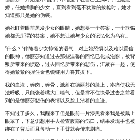
娇，任她捶胸的少女 ，直到看到毫不犹豫的拔枪时，她才
知道那只是她的伪装。
她死盯着眼前黑发少女的眼睛，她想要一个答案，一个欺骗
她都无所谓的答案，她不想让她与少女的记忆化为乌有…
“什么？”伴随着少女惊慌的语气，对上她恐惧以及难以置信
的眼神，德丽莎知道过去那些温馨的回忆已化成泡影，被背
叛所带来的愤怒，过去回忆所带来的悲伤，汇聚在一起，使
得她紧紧的握住金色锁链用力将其拔下。
我的血液，碎肉，碎骨，溅射在德丽莎的脸上，疼痛使我无
法呼吸，只能张着嘴大口喘气，但是撑不住快晕过去之前看
到的是德丽莎悲伤的表情以及脸上沾着的血迹。
不知过了多久，我醒来了但是眼前一片漆黑看来我是被戴上
眼罩了，下意识想用手去检查腹部的伤口，结果发现手也被
绑在了背后而且每动一下手臂就会传来剧痛。