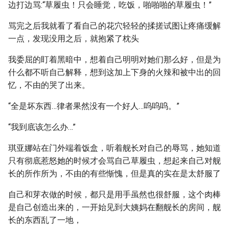
边打边骂:“草履虫！只会睡觉，吃饭，啪啪啪的草履虫！”
骂完之后我就看了看自己的花穴轻轻的揉搓试图让疼痛缓解
一点，发现没用之后，就抱紧了枕头
我委屈的盯着黑暗中，想着自己明明对她们那么好，但是为
什么都不听自己解释，想到这加上下身的火辣和被中出的回
忆，不由的哭了出来。
“全是坏东西…律者果然没有一个好人…呜呜呜。”
“我到底该怎么办…”
琪亚娜站在门外端着饭盒，听着舰长对自己的辱骂，她知道
只有彻底惹怒她的时候才会骂自己草履虫，想起来自己对舰
长的所作所为，不由的有些惭愧，但是真的实在是太舒服了
自己和芽衣做的时候，都只是用手虽然也很舒服，这个肉棒
是自己创造出来的，一开始见到大姨妈在翻舰长的房间，舰
长的东西乱了一地，