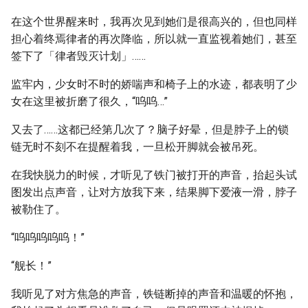
在这个世界醒来时，我再次见到她们是很高兴的，但也同样
担心着终焉律者的再次降临，所以就一直监视着她们，甚至
签下了「律者毁灭计划」……
监牢内，少女时不时的娇喘声和椅子上的水迹，都表明了少
女在这里被折磨了很久，“呜呜…”
又去了……这都已经第几次了？脑子好晕，但是脖子上的锁
链无时不刻不在提醒着我，一旦松开脚就会被吊死。
在我快脱力的时候，才听见了铁门被打开的声音，抬起头试
图发出点声音，让对方放我下来，结果脚下爱液一滑，脖子
被勒住了。
“呜呜呜呜呜！”
“舰长！”
我听见了对方焦急的声音，铁链断掉的声音和温暖的怀抱，