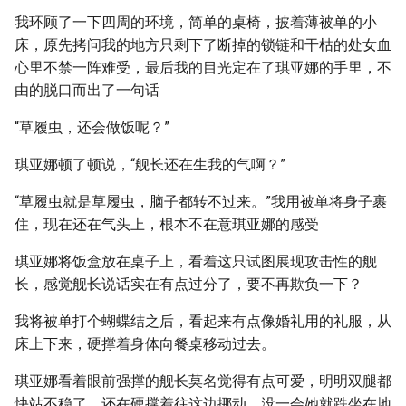
我环顾了一下四周的环境，简单的桌椅，披着薄被单的小
床，原先拷问我的地方只剩下了断掉的锁链和干枯的处女血
心里不禁一阵难受，最后我的目光定在了琪亚娜的手里，不
由的脱口而出了一句话
“草履虫，还会做饭呢？”
琪亚娜顿了顿说，“舰长还在生我的气啊？”
“草履虫就是草履虫，脑子都转不过来。”我用被单将身子裹
住，现在还在气头上，根本不在意琪亚娜的感受
琪亚娜将饭盒放在桌子上，看着这只试图展现攻击性的舰
长，感觉舰长说话实在有点过分了，要不再欺负一下？
我将被单打个蝴蝶结之后，看起来有点像婚礼用的礼服，从
床上下来，硬撑着身体向餐桌移动过去。
琪亚娜看着眼前强撑的舰长莫名觉得有点可爱，明明双腿都
快站不稳了，还在硬撑着往这边挪动，没一会她就跌坐在地