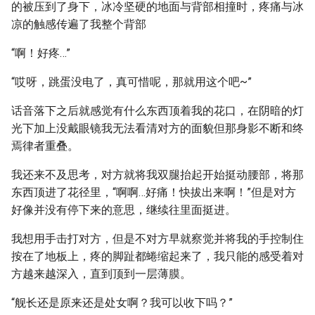
的被压到了身下，冰冷坚硬的地面与背部相撞时，疼痛与冰
凉的触感传遍了我整个背部
“啊！好疼…”
“哎呀，跳蛋没电了，真可惜呢，那就用这个吧~”
话音落下之后就感觉有什么东西顶着我的花口，在阴暗的灯
光下加上没戴眼镜我无法看清对方的面貌但那身影不断和终
焉律者重叠。
我还来不及思考，对方就将我双腿抬起开始挺动腰部，将那
东西顶进了花径里，“啊啊…好痛！快拔出来啊！”但是对方
好像并没有停下来的意思，继续往里面挺进。
我想用手击打对方，但是不对方早就察觉并将我的手控制住
按在了地板上，疼的脚趾都蜷缩起来了，我只能的感受着对
方越来越深入，直到顶到一层薄膜。
“舰长还是原来还是处女啊？我可以收下吗？”