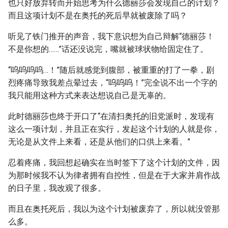
也只好放弃转而开始思考为什么德丽莎会发现自己的计划？
而且这项计划不是在奥托的死后早就被废除了吗？
听见了铁门推开的声音，我下意识想为自己辩解“德丽莎！
不是你想的……”话还没说完，嘴就被球状物给固定住了。
“呜呜呜呜…！”随后就感觉到腹部，被重重的打了一拳，剧
烈疼痛导致我差点晕过去，“呜呜呜！”完全说不出一个字的
我只能用这种方式来表达想说自己是无辜的。
此时德丽莎也终于开口了“在清扫奥托的旧党派时，发现有
这么一项计划，并且正在实行，发起这个计划的人就是你，
无论是从文件上来看，还是从他们的口供上来看。”
忍着疼痛，我回想起确实在当时签下了这个计划的文件，因
为那时候我不认为律者拥有自控性，但是在于大家并肩作战
的日子里，我改观了很多。
而且在奥托死后，我以为这个计划被废弃了，所以就没管那
么多。