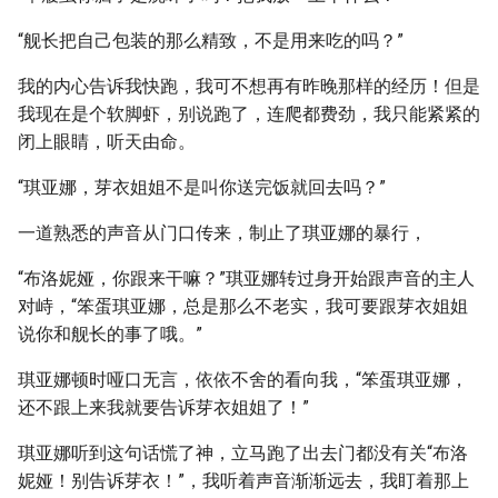
“舰长把自己包装的那么精致，不是用来吃的吗？”
我的内心告诉我快跑，我可不想再有昨晚那样的经历！但是
我现在是个软脚虾，别说跑了，连爬都费劲，我只能紧紧的
闭上眼睛，听天由命。
“琪亚娜，芽衣姐姐不是叫你送完饭就回去吗？”
一道熟悉的声音从门口传来，制止了琪亚娜的暴行，
“布洛妮娅，你跟来干嘛？”琪亚娜转过身开始跟声音的主人
对峙，“笨蛋琪亚娜，总是那么不老实，我可要跟芽衣姐姐
说你和舰长的事了哦。”
琪亚娜顿时哑口无言，依依不舍的看向我，“笨蛋琪亚娜，
还不跟上来我就要告诉芽衣姐姐了！”
琪亚娜听到这句话慌了神，立马跑了出去门都没有关“布洛
妮娅！别告诉芽衣！”，我听着声音渐渐远去，我盯着那上