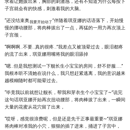
求着让她拔出来，胸部的刺激感，还有不知道为什么每按下
子宫就会有的快感，刺激着我的大脑。
“还没结束奥
”伴随着琪亚娜的话语落下，开始慢
我要开始动了
慢的挪动腰部，将肉棒拔出了一点，再猛的一用力再次顶上
子宫颈，
“啊啊啊…不要…真的很疼…”我差点又被顶晕过去，眼泪都疼
的流了出来，琪亚娜用嘴将我的眼泪舔掉
“嗯…但是我想测试一下舰长生小宝宝的房间，舒不舒服……”
我根本听不清她在说什么，我只想赶紧逃离，我的意识越来
越模糊随时都可能晕过去。
“毕竟我以前就想让舰长，帮我和芽衣生个小宝宝了~”说完
这句话琪亚娜开始再次扭动腰部，将肉棒拔了出来，一瞬间
大量的花蜜从花穴留了出来，
“哎呀，感觉很浪费呢，但是还是先干正事最重要~”琪亚娜
将肉棒对准我的小穴，狠狠的插了进来，捅进了子宫中，