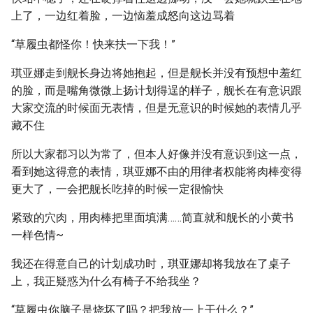
上了，一边红着脸，一边恼羞成怒向这边骂着
“草履虫都怪你！快来扶一下我！”
琪亚娜走到舰长身边将她抱起，但是舰长并没有预想中羞红
的脸，而是嘴角微微上扬计划得逞的样子，舰长在有意识跟
大家交流的时候面无表情，但是无意识的时候她的表情几乎
藏不住
所以大家都习以为常了，但本人好像并没有意识到这一点，
看到她这得意的表情，琪亚娜不由的用律者权能将肉棒变得
更大了，一会把舰长吃掉的时候一定很愉快
紧致的穴肉，用肉棒把里面填满……简直就和舰长的小黄书
一样色情~
我还在得意自己的计划成功时，琪亚娜却将我放在了桌子
上，我正疑惑为什么有椅子不给我坐？
“草履虫你脑子是烧坏了吗？把我放一上干什么？”