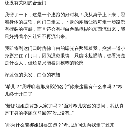
还没有关闭的合金门
我愣了一下，这是一个逃跑的好时机！我从桌子上下来，忍
着身体的疲软，向门口走去，下身的疼痛让我每走一步路都
有撕裂的痛感，而且还会有些白色黏糊糊的东西流出来，我
只好捂着小穴让它不再流出来。
我即将到达门口时仿佛自由的曙光在照耀着我，突然一道小
身影挡住了门口，因为没戴眼镜，只能眯起眼睛，想看清楚
是什么人，但还是只能看到模糊的轮廓
深蓝色的头发，白色的衣裙…
“希儿？”我呼唤着那身影的名字“你来这里有什么事吗？”希
儿终于开口了
“若娜姐姐是背叛大家了吗？”面对希儿突然的提问，我认真
是下身的疼痛立马回答“没…没有…”
“那为什么若娜姐姐要逃跑？”希儿边问边向我走了过来，