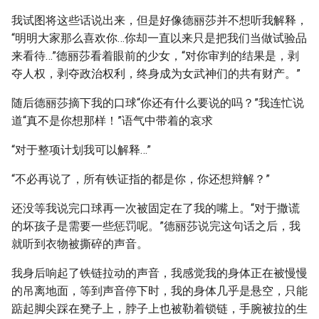
我试图将这些话说出来，但是好像德丽莎并不想听我解释，
“明明大家那么喜欢你…你却一直以来只是把我们当做试验品
来看待…”德丽莎看着眼前的少女，“对你审判的结果是，剥
夺人权，剥夺政治权利，终身成为女武神们的共有财产。”
随后德丽莎摘下我的口球“你还有什么要说的吗？”我连忙说
道“真不是你想那样！”语气中带着的哀求
“对于整项计划我可以解释…”
“不必再说了，所有铁证指的都是你，你还想辩解？”
还没等我说完口球再一次被固定在了我的嘴上。“对于撒谎
的坏孩子是需要一些惩罚呢。”德丽莎说完这句话之后，我
就听到衣物被撕碎的声音。
我身后响起了铁链拉动的声音，我感觉我的身体正在被慢慢
的吊离地面，等到声音停下时，我的身体几乎是悬空，只能
踮起脚尖踩在凳子上，脖子上也被勒着锁链，手腕被拉的生