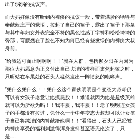
出了弱弱的抗议声。
而大妈好像没有听到内裤侠的抗议一般，带着满脸的牺牲与
奉献般庄严的觉悟，拉起了自己的裙子，露出了裙子下那条
与其中年妇女外表完全不符的黑色性感丁字裤和松松垮垮的
臀部，弯腰翘在了脸色不知为何已经有些发绿的内裤侠大叔
身前。
“给我适可而止啊啊啊！！”就在人群，包括柳夕阳在内因为
那位大妈愿意为正义付出自己贞洁的模样而肃然起敬之时，
只听站在车尾处的石头人猛然发出一阵愤怒的咆哮声。
“凭什么凭什么！！凭什么这个家伙明明是个变态大叔却仍
可以有女孩子愿意让他摸屁股！！难道就因为他是超级英雄
就可以为所欲为吗！！我不服，我不服！！老子明明连女孩
子的手都没有拉过，凭什么一个中年变态大叔却可以让女孩
子自己将纯洁的内裤献给他啊！！”看得出，石头人已经被
内裤侠享受的福利刺激得浑身发抖甚至语无伦次了，只
是……