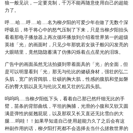
狼一般见识，一定要克制，千万不能再随意使用自己的超能
力了。
呼……哈……呼……哈……名为柳夕阳的可爱少年在做了无数个深
呼吸后，终于将心中的怒气压制了下来，只是当柳夕阳抬头
看着那电子播放器上再次循环播放到介绍着世界第一的超级
英雄「光」的画面时，只见少年那犹若女孩子般闪闪发亮的
大眼睛里，竟然隐隐蓄满了仿佛闪烁着点点星光的泪珠。
广告中的画面虽然无法拍摄到带着面具的「光」的全面，但
是可以明显看到「光」那无与伦比的健硕身材，强壮的弘二
头肌，宽广的背阔肌，壮硕的胸大肌，性感的腹肌和坚如磐
石的臀大肌以及无与伦比又粗又壮的弘四头肌。
呜呜呜……当柳夕阳低下头，看着自己那已然纤细无比的手
臂，苗条的背部曲线，平坦的胸脯，光滑的小腹和又软又圆
满是弹性的挺翘屁屁，以及那双又长又直还无比雪白的大
腿……呜哇！！如果早知道自己使用超能力久了之后会有这
种副作用的话，柳夕阳打死都不会选择去当什么拯救世界的