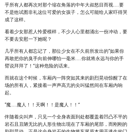
乎所有人都再次对那个缩在角落的中年大叔怒目而视……要
不是他试图非礼这位可爱的女孩子，怎么可能给人家吓得哭
成了这样。
看着少女那惹人怜爱模样，不少人心里都涌出一份冲动，要
不要去安慰一下她呢？
几乎所有人都忘记了，那位少女在不久前所发出的“如果你
再敢把你的臭手向前伸哪怕一毫米……你就将永远与你的手
臂说拜拜了！”这种危险的话来。
而就在这个时候，车厢内一阵突如其来的剧烈晃动惊醒了在
场的所有人，紧接着一声声高亢的尖叫猛然间在车厢内响
起。
“魔……魔人！！天啊！！是魔人！！”
伴随着尖叫声，只见一个全身表面到处都覆盖着凹凸不平的
岩石且丑陋无比的人形生物出现在了车厢的尾部，而刚刚的
剧烈晃动，正是这全身岩石的生物将车尾原本用于逃生的门