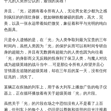
十九的人类所公认的，最强的英雄！
并且，「光」还拥有着令所有人人，无论男女老少都为之感
到疯狂的的强壮身躯，犹如钢铁般健硕的肌肉，高大，完
美，以及一张永远带着灿烂微笑，象征着和平与光明的纯白
色面具。
只是令人遗憾的是，在「光」为人类争取到最为宝贵的三年
时间内，虽然人类因为「光」的保护从而可以有时间专研自
身的超能力，并且有无数拥有超能力的人类也因为向往着
「光」的身影而义无反顾的投身到了保卫人类，与魔人对抗
成为超级英雄的战斗当中……可是那位令所有人仰望并且心
甘情愿去追随的超级英雄，却在三年后的某一天，没有任何
征兆的，消失了。
某辆正在疾驰的列车上，用于各大列车上播放广告的电子仪
器上，正在循环播放着有关于超级英雄「光」的片段。
虽然关于「光」的片段在场之中恐怕没有人不是看了上百
遍，但列车上的每个人，仍旧是以尊敬和崇拜的目光注视着