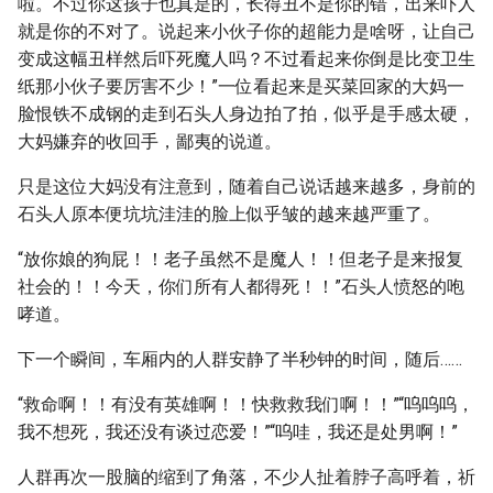
啦。不过你这孩子也真是的，长得丑不是你的错，出来吓人
就是你的不对了。说起来小伙子你的超能力是啥呀，让自己
变成这幅丑样然后吓死魔人吗？不过看起来你倒是比变卫生
纸那小伙子要厉害不少！”一位看起来是买菜回家的大妈一
脸恨铁不成钢的走到石头人身边拍了拍，似乎是手感太硬，
大妈嫌弃的收回手，鄙夷的说道。
只是这位大妈没有注意到，随着自己说话越来越多，身前的
石头人原本便坑坑洼洼的脸上似乎皱的越来越严重了。
“放你娘的狗屁！！老子虽然不是魔人！！但老子是来报复
社会的！！今天，你们所有人都得死！！”石头人愤怒的咆
哮道。
下一个瞬间，车厢内的人群安静了半秒钟的时间，随后……
“救命啊！！有没有英雄啊！！快救救我们啊！！”“呜呜呜，
我不想死，我还没有谈过恋爱！”“呜哇，我还是处男啊！”
人群再次一股脑的缩到了角落，不少人扯着脖子高呼着，祈