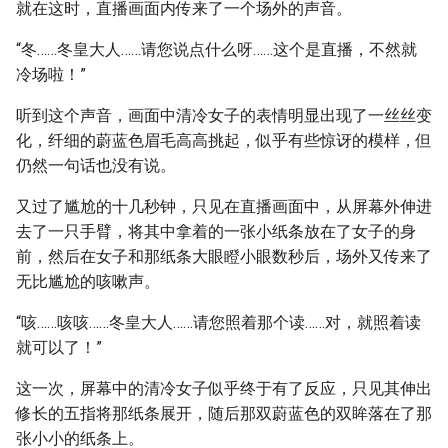
就在这时，直播画面内传来了一个场外的声音。
“冬……冬皇大人……请您说点什么呀……这个是直播，不然就
冷场啦！”
听到这个声音，画面中清冷女子的表情明显出现了一丝丝变
化，纤细的蔚蓝色眉毛高高挑起，似乎有些惊讶的模样，但
仍然一句话也没有说。
又过了尴尬的十几秒钟，只见在直播画面中，从屏幕外伸进
去了一只手臂，将其中拿着的一张小纸条放在了女子的身
前，然后在女子和那纸条大眼瞪小眼数秒后，场外又传来了
无比尴尬的咳嗽声。
“咳……咳咳……冬皇大人……请您照着那个读……对，就照着读
就可以了！”
这一次，屏幕中的清冷女子似乎终于有了反应，只见其伸出
修长的五指将那纸条展开，随后那双蔚蓝色的双眸落在了那
张小小的纸条上。