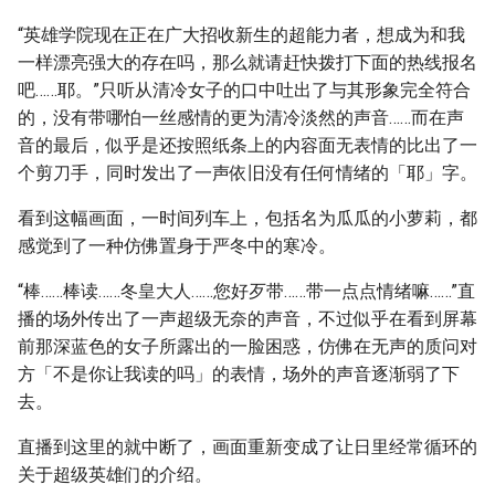
“英雄学院现在正在广大招收新生的超能力者，想成为和我
一样漂亮强大的存在吗，那么就请赶快拨打下面的热线报名
吧……耶。”只听从清冷女子的口中吐出了与其形象完全符合
的，没有带哪怕一丝感情的更为清冷淡然的声音……而在声
音的最后，似乎是还按照纸条上的内容面无表情的比出了一
个剪刀手，同时发出了一声依旧没有任何情绪的「耶」字。
看到这幅画面，一时间列车上，包括名为瓜瓜的小萝莉，都
感觉到了一种仿佛置身于严冬中的寒冷。
“棒……棒读……冬皇大人……您好歹带……带一点点情绪嘛……”直
播的场外传出了一声超级无奈的声音，不过似乎在看到屏幕
前那深蓝色的女子所露出的一脸困惑，仿佛在无声的质问对
方「不是你让我读的吗」的表情，场外的声音逐渐弱了下
去。
直播到这里的就中断了，画面重新变成了让日里经常循环的
关于超级英雄们的介绍。