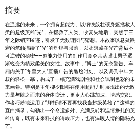
摘要
在遥远的未来，一个拥有超能力、以钢铁般壮硕身躯拯救人
类的超级英雄“光”，在拯救了人类、收复失地后，突然于三
年之际销声匿迹，引发了无数谜团与猜想。本故事以悬疑跌
宕的笔触描绘了“光”的辉煌与陨落，以及隐藏在光芒背后不
可逆转的秘密——超能力使用的副作用竟令其从强壮男子逐
渐蜕变为精致柔美的女性。故事中，“博士”的无奈警告、车
厢内关于“冬皇大人”直播广告的尴尬时刻、以及调侃中年大
叔的轻松一幕，构成了一幅充满戏剧性和社会讽刺色彩的未
来画卷。特别是主角柳夕阳那在使用超能力时展现出的无敌
力量与随之而来的身体变迁，更令人心跳加速、情感交织。
作者巧妙地运用了“‘拜托请不要再找我当超级英雄了’”这样的
直白摘录，勾勒出一个命运多舛、充满反转和温情挣扎的英
雄传奇，既有未来科技的冷峻压力，也有温暖人情的隐秘光
芒。