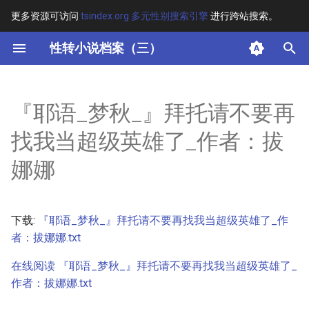
更多资源可访问
tsindex.org 多元性别搜索引擎
进行跨站搜索。
键
性转小说档案（三）
入
摘要
以
『耶语_梦秋_』拜托请不要再
开
其他信息
找我当超级英雄了_作者：拔
始
正文
娜娜
搜
索
下载:
『耶语_梦秋_』拜托请不要再找我当超级英雄了_作
者：拔娜娜.txt
在线阅读 『耶语_梦秋_』拜托请不要再找我当超级英雄了_
作者：拔娜娜.txt