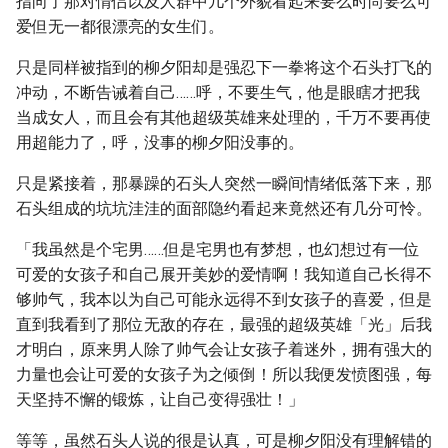
指向了那对情侣以及人群中几个外貌看起来要么时尚要么可
爱但无一都很漂亮的女生们。
只是同样被指到的柳夕阳却是强忍下一拳将这个石头打飞的
冲动，不断告诫着自己……呼，不要生气，他是眼瞎才把我
当成女人，而且会有其他超级英雄来处理的，千万不要再使
用超能力了，呼，没事的柳夕阳没事的。
只是紧接着，那暴躁的石头人突然一瞬间情绪低落下来，那
石头组成的坑坑洼洼的面部隐约看起来竟然还有几分可怜。
「我虽然是个宅男……但是宅男也有梦想，也幻想过有一位
可爱的女孩子和自己展开美妙的爱情啊！我知道自己长得不
够帅气，我本以为自己可能永远得不到女孩子的喜爱，但是
直到我看到了那位无敌的存在，最强的超级英雄「光」后我
才明白，原来男人除了帅气会让女孩子着迷外，拥有强大的
力量也会让可爱的女孩子为之倾倒！所以我便发愤图强，每
天坚持不懈的锻炼，让自己变得强壮！」
等等，虽然石头人说的很是认真，可是柳夕阳没有理解错的