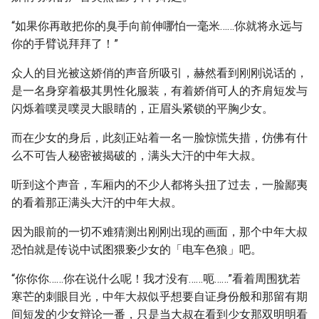
“如果你再敢把你的臭手向前伸哪怕一毫米……你就将永远与
你的手臂说拜拜了！”
众人的目光被这娇俏的声音所吸引，赫然看到刚刚说话的，
是一名身穿着极其男性化服装，有着娇俏可人的齐肩短发与
闪烁着噗灵噗灵大眼睛的，正眉头紧锁的平胸少女。
而在少女的身后，此刻正站着一名一脸惊慌失措，仿佛有什
么不可告人秘密被揭破的，满头大汗的中年大叔。
听到这个声音，车厢内的不少人都将头扭了过去，一脸鄙夷
的看着那正满头大汗的中年大叔。
因为眼前的一切不难猜测出刚刚出现的画面，那个中年大叔
恐怕就是传说中试图猥亵少女的「电车色狼」吧。
“你你你……你在说什么呢！我才没有……呃……”看着周围犹若
寒芒的刺眼目光，中年大叔似乎想要自证身份般和那留有期
间短发的少女辩论一番，只是当大叔在看到少女那双明明看