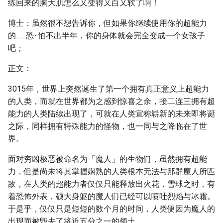
练回来的胸大肌怎么又变得又白又软了啊！
博士：虽然很不想告诉你，但如果你继续使用你的超能力
的……恐･怕不出半年，你的身体就会完全变成一个女孩子
吧；
正文：
3015年，世界上突然诞生了第一个拥有真正意义上超能力
的人类，而就在世界都为之感到惊喜之余，接二连三拥有超
能力的人类陆续出现了，可就在人类宣称崭新的未来即将诞
之际，同样拥有特殊能力的怪物，也一同与之降临在了世
界。
面对穷凶极恶被命名为「魔人」的生物们，虽然拥有超能
力，但是尚未将其掌握娴熟的人类根本无法与那群魔人所匹
敌，在人类的超能力者仅仅只能释放出火花，雪球之时，有
着恐怖外表，硕大身躯的魔人们已经可以喷吐烈焰与冰霜。
于是乎，仅仅只是短短的数个月的时间，人类便因为魔人的
出现而被毁去了将近五分之一的领土。