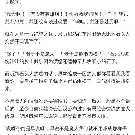
了起来。
“救命啊！！有没有英雄啊！！快救救我们啊！！”“呜呜呜，
我不想死，我还没有谈过恋爱！”“呜哇，我还是处男啊！”
就在人群一片绝望之际，只听那站在车尾丑陋无比的石头人
突然开口说话了。
“够了！！老子不是魔人！！老子是超能力者！！”石头人坑
坑洼洼的脸上似乎因为愤怒还磕掉了几块细小的石子。
而听到石头人的这句话，原本缩成一团的人群你看看我我看
看你，最后拍了拍身子每个人都仿佛松了一口气似得站起身
来。
不是魔人的话就没必要害怕啦！要知道，魔人一般是不会说
话的，至少目前英雄协会还没公布过拥有思维会交流的魔人
信息，所以既然可以说话，那就肯定不是魔人啦。
“哎呀你倒是早说呀，早说不是魔人我们就不用吓成那样子