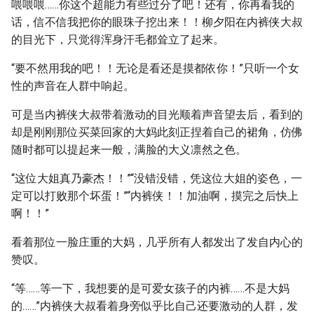
喂喂喂……你这个超能力有些过分了吧！还有，你再看我的
话，信不信我把你的眼珠子挖出来！！柳夕阳在内裤侠大叔
的目光下，只觉得浑身汗毛都耸立了起来。
“要不然用我的吧！！无论是看还是摸都依你！”只听一个女
性的声音在人群中响起。
可是当内裤侠大叔带着激动的目光顺着声音望去后，看到的
却是刚刚那位买菜回家的大妈此刻正捏着自己的裙角，仿佛
随时都可以提起来一般，满脸的大义凛然之色。
“这位大姐真乃豪杰！！”“没错没错，凭这位大姐的姿色，一
定可以打败那个坏蛋！”“内裤侠！！加油啊，摸完之后快上
啊！！”
看着那位一脸庄重的大妈，几乎所有人都发出了发自内心的
赞叹。
“等……等一下，我想要的是可爱女孩子的内裤……不是大妈
的……”内裤侠大叔看着身旁似乎比自己还要激动的人群，发