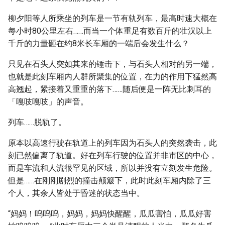
柳夕阳等人所乘坐的列车是一节有轨列车，最高时速大概在
每小时80公里左右……而当一个体重足有数百斤的壮汉以上
千斤的力量砸在约8米长车厢的一端后会发生什么？
只见在石头人突如其来的锤击下，与石头人相对的另一端，
也就是此刻车厢内人群所聚集的位置，在力的作用下猛然高
高翘起，紧接着又重重的落下……随后便是一阵无比刺耳的
「嘎吱嘎吱」的声音。
列车……脱轨了。
原本以高速行驶在轨道上的列车因为石头人的突然袭击，此
刻已然偏离了轨道。好在列车行驶的位置并非市区的中心，
而是车流和人流很罕见的区域，所以并没有立刻发生危险。
但是……在刚刚剧烈的撞击颠簸下，此时此刻车厢内除了三
个人，其余人皆处于昏迷的状态当中。
“妈妈！呜呜呜，妈妈，妈妈快醒醒，瓜瓜害怕，瓜瓜好害