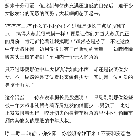
起来十分可爱，但此刻却仿佛充满压迫感的目光后，迫于少
女散发出的无形的气势，大叔瞬间怂了起来。
“有有有……有什么了不起的！不过就是腿长了点屁股翘了
点……搞得大叔我很想摸一样！要是让你们知道大叔我真正
的身份，肯定都抢着让我摸呢！”虽然怂是怂了，不过这位
中年大叔还是一边用仅仅只有自己听到的音量，一边嘟嘟囔
囔灰头土脸的溜到了车厢内一个无人的角落。
只不过即便那位中年大叔说话如此小声，却还是被某位少
女。不，应该说是某位看起来像似少女，实则是一位可爱的
男孩子听见了。
这个混蛋！！你在说谁腿长屁股翘呢！！只见刚刚那位险些
被中年大叔非礼留有着齐肩短发的俏丽少……男孩子，此刻
正紧紧攥着五指，咬牙切齿的看着车厢角落里时不时偷瞄车
厢内其他女孩屁股的中年大叔。
呼……呼……冷静，柳夕阳，你必须冷静下来！不要和变态色