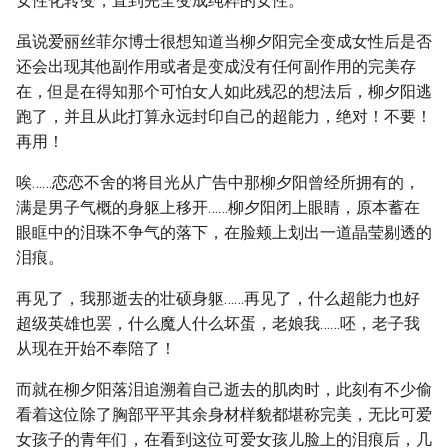
女性化转变，直到完全变成纯粹的女性。
虽说爱丽丝菲尔博士很想知道当柳夕阳完全变成女性后是否
还会出现其他副作用或者是变成没有任何副作用的完美存
在，但是在得知那个可怕女人如此残忍的想法后，柳夕阳逃
跑了，并且从此打算永远封印自己的超能力，绝对！不要！
再用！
唉……恋恋不舍的将目光从广告中那柳夕阳曾经所拥有的，
满是男子气概的身躯上移开……柳夕阳闭上眼睛，原本蓄在
眼眶中的泪珠不争气的落下，在脸颊上划出一道晶莹剔透的
泪痕。
再见了，我那逝去的壮硕身躯……再见了，什么超能力也好
超级英雄也罢，什么魔人什么坏蛋，老娘我……呸，老子我
从现在开始不奉陪了！
而就在柳夕阳落泪追溯着自己逝去的肌肉时，此刻有不少偷
看着这位除了胸部平平其余身材样貌都堪称完美，无比可爱
女孩子的青年们，在看到这位可爱女孩儿脸上的泪痕后，几