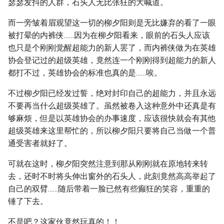
瑟瑟发抖的人群，石头人无比张狂的大喊道。
而一旁皱着眉观望这一切的柳夕阳则是无比嫌弃的看了一眼
被打晕的内裤侠……因为在柳夕阳看来，眼前的石头人应该
也只是个刚刚觉醒超能力的新人罢了，而内裤侠做为在英雄
协会登记过的超级英雄，竟然连一个刚刚得到超能力的新人
都打不过，英雄协会的标准也真的是……唉。
不过柳夕阳已经发过誓，绝对封印自己的超能力，并且永远
不要再当什么超级英雄了。虽然被卷入这种意外中还真是有
够麻烦，但是以英雄协会的办事速度，应该很快就会有其他
超级英雄来这里帮忙的，所以柳夕阳只要将自己当做一个普
通受害者就好了。
可就在这时，柳夕阳突然注意到那从刚刚就在原地转来转
去，还时不时将头伸出窗外的石头人，此刻竟然高高举起了
自己的双臂……随后带着一脸已然有些癫狂的笑容，重重的
锤了下去。
不是吧？这家伙竟然玩真的！！