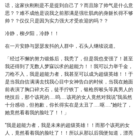
话，这家伙刚刚是不是提到自己了？而且除了帅气是什么意
思？？难不成他是说我之前那满是强壮肌肉的身躯长得不够
帅？？仅仅只是因为实力强大才受欢迎的吗？？
冷静，柳夕阳，冷静！！
在一片安静与瑟瑟发抖的人群中，石头人继续说道。
「经过不懈的努力锻炼后，我秃了，但是我也变强了！甚至
我还得到了无数人梦寐以求的超能力！！我可以力举千金，
刀枪不入，我是超能力者，我甚至可以成为超级英雄！！于
是当我自信满满去找我心目中女神告白的时候，当我在她面
前表演了胸口碎大石，徒手拧铁丁，银枪所喉头等真男人的
绝技后，那个该死的……呜……该死的女人竟然对我说“我虽然
十分感动，但抱歉，你长得实在是太丑了……呕……”她吐了，
她竟然看着我的脸吐了！！」
“我是超能力者，我是未来的超级英雄！！而那个该死的女
人，竟然看着我的脸吐了！！所以从那以后我便知道，漂亮