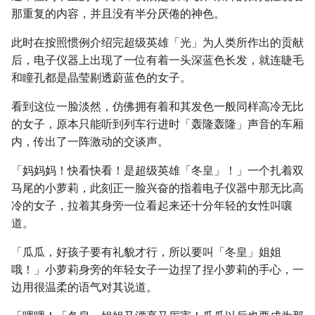
那重复的内容，并且没有半分厌倦的神色。
此时在按照惯例介绍完超级英雄「光」为人类所作出的贡献
后，电子仪器上出现了一位有着一头深蓝色长发，就连睫毛
和瞳孔都是晶莹剔透蔚蓝色的女子。
看到这位一脸淡然，仿佛拥有着和其发色一般同样高冷无比
的女子，原本只能听到列车行进时「轰隆轰隆」声音的车厢
内，传出了一阵激动的交谈声。
「妈妈妈！快看快看！是超级英雄「冬皇」！」一个扎着双
马尾的小萝莉，此刻正一脸兴奋的指着电子仪器中那无比高
冷的女子，拉着其身旁一位看起来还十分年轻的女性叫嚷
道。
「瓜瓜，好孩子要有礼貌才行，所以要叫「冬皇」姐姐
哦！」小萝莉身旁的年轻女子一边捏了捏小萝莉的手心，一
边用很温柔的语气对其说道。