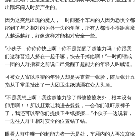
出踹坏闯入时所产生的。
因为这突然出现的魔人，一时间整个车厢的人因为恐惧全都
缩到了与之相对的另外一边的角落，所有人都恨不得距离魔
人越远越好，好像这样才能相对安全一些。
“小伙子，你你你快上啊！你不是觉醒了超能力吗！你跟我
们这群普通人挤在一起干嘛，快去干掉他啊！”一时间缩成
一团的人群指着之前说自己觉醒了超能力的年轻人叫喊道。
可被众人寄以厚望的年轻人却是哭丧着一张脸，随后张开五
指从手掌里扯出了一大团卫生纸抛洒在众人头顶。
“不是我想上啊！我这超能力除了帮他擦擦灰外，根本没有
卵用啊！！所以赶紧让我进去躲躲，一会你们谁吓尿裤子
了，我还可以帮你们提供卫生纸擦擦……”小伙子一边说着，
一边往人群里相对安全的位置钻了钻。
眼看人群中唯一的超能力者一无是处，车厢内的人再次哀嚎