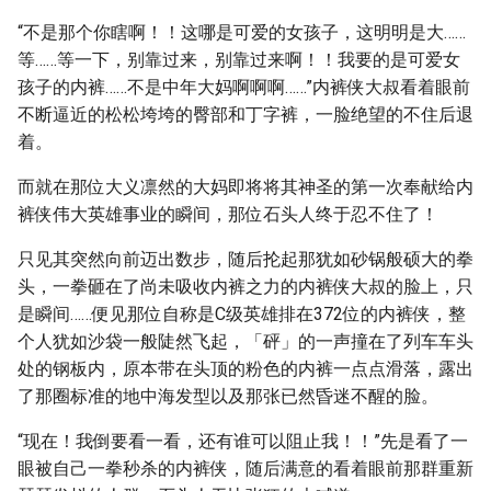
“不是那个你瞎啊！！这哪是可爱的女孩子，这明明是大……
等……等一下，别靠过来，别靠过来啊！！我要的是可爱女
孩子的内裤……不是中年大妈啊啊啊……”内裤侠大叔看着眼前
不断逼近的松松垮垮的臀部和丁字裤，一脸绝望的不住后退
着。
而就在那位大义凛然的大妈即将将其神圣的第一次奉献给内
裤侠伟大英雄事业的瞬间，那位石头人终于忍不住了！
只见其突然向前迈出数步，随后抡起那犹如砂锅般硕大的拳
头，一拳砸在了尚未吸收内裤之力的内裤侠大叔的脸上，只
是瞬间……便见那位自称是C级英雄排在372位的内裤侠，整
个人犹如沙袋一般陡然飞起，「砰」的一声撞在了列车车头
处的钢板内，原本带在头顶的粉色的内裤一点点滑落，露出
了那圈标准的地中海发型以及那张已然昏迷不醒的脸。
“现在！我倒要看一看，还有谁可以阻止我！！”先是看了一
眼被自己一拳秒杀的内裤侠，随后满意的看着眼前那群重新