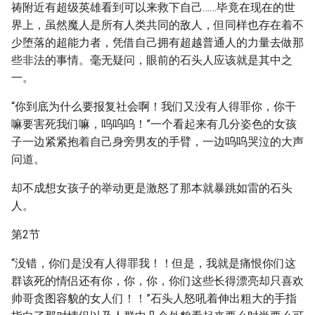
祷附近有超级英雄看到可以来救下自己……毕竟在现在的世
界上，虽然魔人是所有人类共同的敌人，但同样也存在着不
少堕落的超能力者，凭借自己拥有超越普通人的力量去做那
些非法的事情。毫无疑问，眼前的石头人应该就是其中之
一。
“你到底为什么要报复社会啊！我们又没有人得罪你，你干
嘛要害死我们嘛，呜呜呜！”一个看起来有几分姿色的女孩
子一边紧紧抱着自己身旁男友的手臂，一边呜呜哭泣的大声
问道。
却不成想女孩子的举动更是激怒了那本就暴跳如雷的石头
人。
第2节
“没错，你们是没有人得罪我！！但是，我就是痛恨你们这
群该死的情侣还有你，你，你，你们这些长得漂亮却只喜欢
帅哥贪图容貌的女人们！！”石头人怒吼着伸出粗大的手指