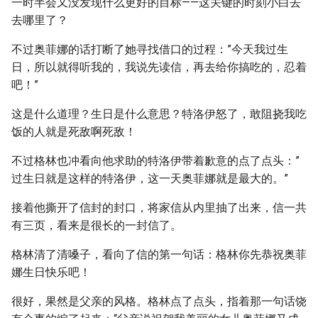
一时半会又没发现什么更好的目标——这关键的时刻小白去
去哪里了？
不过奥菲娜的话打断了她寻找借口的过程：”今天我过生
日，所以就得听我的，我说先读信，再去给你搞吃的，忍着
吧！”
这是什么道理？生日是什么意思？特洛伊怒了，敢阻挠我吃
饭的人就是死敌啊死敌！
不过格林也冲看向他求助的特洛伊带着歉意的点了点头：”
过生日就是这样的特洛伊，这一天奥菲娜就是最大的。”
接着他撕开了信封的封口，将家信从内里抽了出来，信一共
有三页，看来是很长的一封信了。
格林清了清嗓子，看向了信的第一句话：格林你先恭祝奥菲
娜生日快乐吧！
很好，果然是父亲的风格。格林点了点头，指着那一句话饶