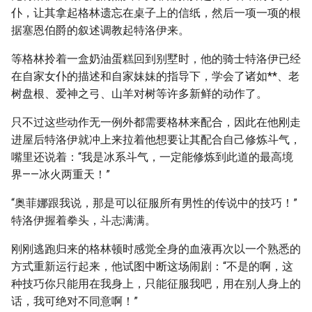
仆，让其拿起格林遗忘在桌子上的信纸，然后一项一项的根
据塞恩伯爵的叙述调教起特洛伊来。
等格林拎着一盒奶油蛋糕回到别墅时，他的骑士特洛伊已经
在自家女仆的描述和自家妹妹的指导下，学会了诸如**、老
树盘根、爱神之弓、山羊对树等许多新鲜的动作了。
只不过这些动作无一例外都需要格林来配合，因此在他刚走
进屋后特洛伊就冲上来拉着他想要让其配合自己修炼斗气，
嘴里还说着：“我是冰系斗气，一定能修炼到此道的最高境
界——冰火两重天！”
“奥菲娜跟我说，那是可以征服所有男性的传说中的技巧！”
特洛伊握着拳头，斗志满满。
刚刚逃跑归来的格林顿时感觉全身的血液再次以一个熟悉的
方式重新运行起来，他试图中断这场闹剧：“不是的啊，这
种技巧你只能用在我身上，只能征服我吧，用在别人身上的
话，我可绝对不同意啊！”