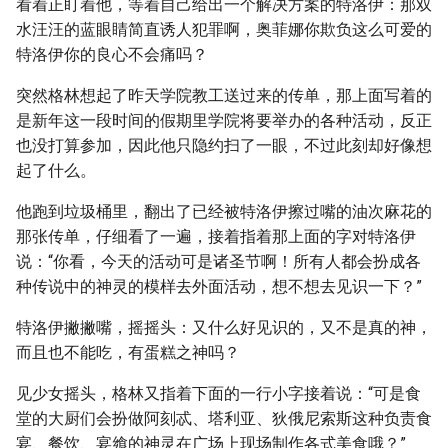
看着正盯着他，等着自己给出一个解决方案的特洛伊：那双
水汪汪的蓝眼睛简直诱人犯罪啊，奥菲娜你欺负这么可爱的
特洛伊你的良心不会痛吗？
突然格林想起了昨天学院教工送过来的传单，那上面写着的
是新年这一段时间的假期里学院将要举办的各种活动，反正
也没打算参加，因此他只隐约扫了一眼，不过此刻却好像想
起了什么。
他跑到垃圾桶里，翻出了已经被特洛伊擦过嘴的油次麻花的
那张传单，仔细看了一遍，接着指着那上面的字对特洛伊
说：“你看，今天的活动可是诸圣节啊！所有人都会扮成各
种传说中的神灵的模样去外面活动，想不想去见识一下？”
特洛伊撇撇嘴，摇摇头：又什么好见识的，又不是真的神，
而且也不能吃，有蛋糕之神吗？
见少女摇头，格林又指着下面的一行小字接着说：“可是食
堂的大厨们会扮做阿刻忒、塔利亚、狄俄尼索斯这种负责食
宴、餐饮、宴飨的神灵在广场上现场制作各式美食哦？”