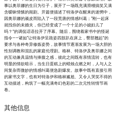
事以奥菲娜的生日为引子，展开了一场既充满滑稽搞笑又满
含暧昧情愫的闹剧。开篇便描述了特洛伊在醒来的迷惘中，
因奥菲娜的顽皮而陷入了一段荒唐的情感纠葛；“刚一起床
就找你的未婚夫，你已经变成了一个十足的小媳妇儿了
吗？”的调侃话语拉开了序幕。随后，围绕着家书中的怪诞
指令——诸如“让特洛伊呈跪姿四肢趴在床上，臀部翘起”的
要求与各种奇异修炼姿势，故事情节逐渐发展为一场大胆的
性别调教和混乱的家庭伦理剧。格林、特洛伊及奥菲娜之间
的互动兼具温情与捧腹之感，彼此之间既有亲情流转，也有
明显的情欲暗示，当生日蛋糕上的蜡烛点燃之时，人与人之
间复杂而微妙的情感纠葛便急剧爆发。故事中既有直接引用
的家书文字，也有对特洛伊和格林尴尬、又令人哭笑不得的
互动描述，构筑了一幅充满奇幻色彩的二次元性转情节画
卷。
其他信息