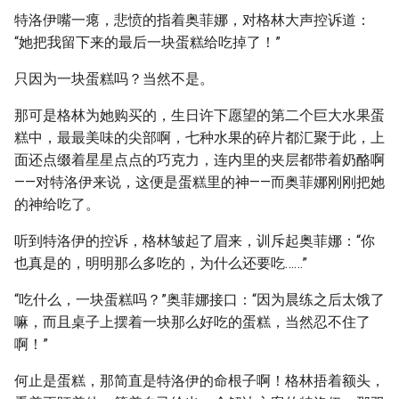
特洛伊嘴一瘪，悲愤的指着奥菲娜，对格林大声控诉道：
“她把我留下来的最后一块蛋糕给吃掉了！”
只因为一块蛋糕吗？当然不是。
那可是格林为她购买的，生日许下愿望的第二个巨大水果蛋
糕中，最最美味的尖部啊，七种水果的碎片都汇聚于此，上
面还点缀着星星点点的巧克力，连内里的夹层都带着奶酪啊
——对特洛伊来说，这便是蛋糕里的神——而奥菲娜刚刚把她
的神给吃了。
听到特洛伊的控诉，格林皱起了眉来，训斥起奥菲娜：“你
也真是的，明明那么多吃的，为什么还要吃……”
“吃什么，一块蛋糕吗？”奥菲娜接口：“因为晨练之后太饿了
嘛，而且桌子上摆着一块那么好吃的蛋糕，当然忍不住了
啊！”
何止是蛋糕，那简直是特洛伊的命根子啊！格林捂着额头，