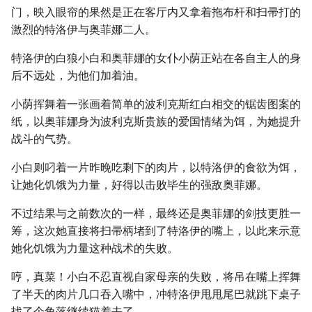
门，映入眼帘的果然是正在客厅内又拿着拖布杆和扫帚打的
激烈的特洛伊与奥菲娜二人。
特洛伊的白狼小白和奥菲娜的女仆小荫正站在各自主人的身
后不远处，为他们加着油。
小荫挥舞着一张画着简单的波利克斯红白相交的锯齿图案的
纸，以奥菲娜身为波利克斯贵族的爱国情绪为饵，为她提升
战斗的气势。
小白则叼着一片昨晚吃剩下的肉片，以特洛伊的食欲为饵，
让她化饥饿为力量，好得以击败毕生的强敌奥菲娜。
不过结果与之前数次的一样，最终还是奥菲娜的剑技更胜一
筹，这次她直接将扫帚柄堵到了特洛伊的嘴上，以此来示意
她化饥饿为力量这种战术的失败。
哼，真菜！小白不忍直视自家母亲的失败，将吊在嘴上挥舞
了半天的肉片几口吞入嘴中，冲特洛伊甩甩尾巴就跳下桌子
找了个角落继续猫着去了。