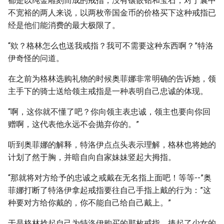
都是以纯金雕刻而成的戒指，没有镶嵌钻和宝石，对于囊中
不宽裕的两人来说，以两枚帝国金币的价格买下这种戒指已
经是他们能消费的最大极限了。
“欸？格林怎么也送我戒指？我可不需要这种东西啊？”特洛
伊奇怪的问道。
在之前为格林选购礼物的时候奥菲娜非常明确的告诉她，领
主手下的骑士送给领主戒指是一种表明自己忠诚的体现。
“啊，这你就不懂了吧？你向领主表忠诚，领主也要向你回
赠啊，这代表他永远不会抛弃你的。”
听到奥菲娜的解释，特洛伊点点头表示理解，格林也将她的
计划了然于胸，并暗自向自家妹妹竖起大拇指。
“那就将对方给予的忠诚之戒戴在无名指上面吧！等等--”奥
菲娜打断了特洛伊拿起戒指要往自己手指上戴的行为：”这
种要对方给你戴的，你不能自己给自己戴上。”
于是格林捻起自己为特洛伊购买的那枚戒指，捧起了少女的