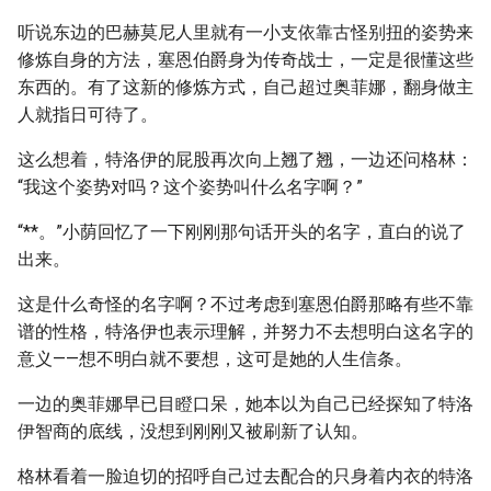
听说东边的巴赫莫尼人里就有一小支依靠古怪别扭的姿势来
修炼自身的方法，塞恩伯爵身为传奇战士，一定是很懂这些
东西的。有了这新的修炼方式，自己超过奥菲娜，翻身做主
人就指日可待了。
这么想着，特洛伊的屁股再次向上翘了翘，一边还问格林：
“我这个姿势对吗？这个姿势叫什么名字啊？”
“**。”小荫回忆了一下刚刚那句话开头的名字，直白的说了
出来。
这是什么奇怪的名字啊？不过考虑到塞恩伯爵那略有些不靠
谱的性格，特洛伊也表示理解，并努力不去想明白这名字的
意义——想不明白就不要想，这可是她的人生信条。
一边的奥菲娜早已目瞪口呆，她本以为自己已经探知了特洛
伊智商的底线，没想到刚刚又被刷新了认知。
格林看着一脸迫切的招呼自己过去配合的只身着内衣的特洛