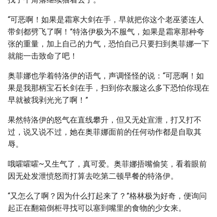
“可恶啊！如果是霜寒大剑在手，早就把你这个老巫婆连人
带剑都劈飞了啊！”特洛伊极为不服气，如果是霜寒那种夸
张的重量，加上自己的力气，恐怕自己只要扫到奥菲娜一下
就能一击致命了吧！
奥菲娜也学着特洛伊的语气，声调怪怪的说：“可恶啊！如
果是我那柄宝石长剑在手，扫到你衣服这么多下恐怕你现在
早就被我剥光光了啊！”
果然特洛伊的怒气在直线攀升，但又无处宣泄，打又打不
过，说又说不过，她在奥菲娜面前的任何动作都是自取其
辱。
哦嚯嚯嚯~又生气了，真可爱。奥菲娜捂嘴偷笑，看着眼前
因无处发泄愤怒而打算去吃第二顿早餐的特洛伊。
“又怎么了啊？因为什么打起来了？”格林极为好奇，便询问
起正在翻箱倒柜寻找可以塞到嘴里的食物的少女来。