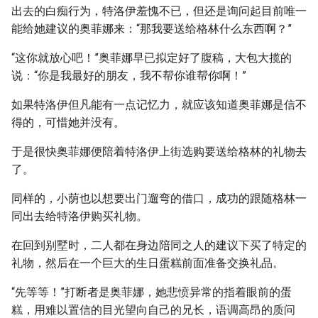
出去的白痴行为，特洛伊羞愧不已，但还是询问起目前唯一
能给她建议的奥菲娜来：“那我要送给格林什么东西啊？”
“这你就放心吧！”奥菲娜早已拟定好了腹稿，大包大揽的
说：“你是我最好的朋友，我不帮你谁帮你啊！”
如果特洛伊但凡能有一点记忆力，就应该知道奥菲娜是信不
得的，可惜她并没有。
于是很快奥菲娜便陪着特洛伊上街选购要送给格林的礼物去
了。
同样的，小荫也以想要出门遛弯的借口，成功的跟随格林一
同出去给特洛伊购买礼物。
在回到别墅时，二人都在身边陪同之人的建议下买了特定的
礼物，然后在一个巨大的生日蛋糕前面准备交换礼品。
“先等等！”打断者是奥菲娜，她悲愤异常的指着眼前的蛋
糕，用难以置信的目光望向自己的兄长，语调高昂的质问