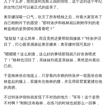
入了十五岁，按照波利克斯王国的传统，这个达到这个年纪
的女性已经可以被正式的提亲了。
奥菲娜深吸一口气，吹灭了所有蜡烛之后，对着大家宣布了
自己刚刚许下的愿望：“那特洛伊和格林就以刚刚学到的老
树盘根的姿势摆给我看看吧？”
“疑疑疑？这么简单，而且竟然还要帮助我修炼？”特洛伊泪
目了，打心眼里感谢起奥菲娜来：奥菲娜对我可真好！
“嗯嗯嗯？这么刺激，这么好的事情那我就只好舍身喂虎
了！”格林也泪目了，亲妹妹到底是亲妹妹，果然是向着自
己的。
于是格林坐在地毯上，只穿着内衣裤的特洛伊一屁股坐在格
林盘起的腿上，双腿夹住格林的腰，并且用双臂紧紧搂住他
的肩膀。
不过特洛伊很快就发现了不对劲的地方：“等等！这个姿势
不对啊？”刚刚没有格林，在练习的时候也就那么一回事，