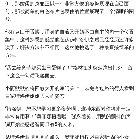
伊，那娇柔的身躯正以一个非常方便的姿势展现在自己面
前，那被简单的白色布片包裹住的位置展现了一个清晰的图
形。
他有点口干舌燥，浑身的血液又开始不由自主的向一个位置
集中，这种熟悉的感觉他在认识特洛伊之后已经经历过许多
次了，解决方法各不相同，这次他挑选了一种最直接简单的
方法。
“我去给奥菲娜买生日蛋糕了！”格林扭头突然蹿出门外，留
下这么一句话飞驰而去。
小荫默默的将四敞大开的屋门关上，以免有过路的行人看到
自家特洛伊姐姐丢人的姿态。
“特洛伊，想不想学习更多姿势啊，这种东西对你将来一定
非常有用啊！”奥菲娜捂着嘴，强忍着笑，用憋的颤抖的声
调开始蛊惑起智商只有5的人来。
见特洛伊眼睛亮亮的点头，奥菲娜指挥起自家听话的小女