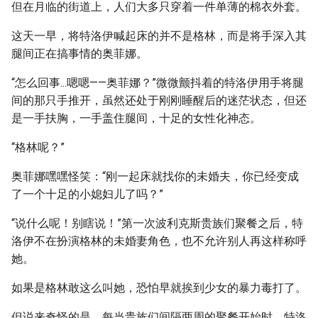
但在月临的街道上，人们大多只穿着一件单薄的棉衣外套。
这天一早，将特洛伊喊起床的并不是格林，而是将手深入其
腿间正在搞事情的奥菲娜。
“怎么回事...嗯嗯——奥菲娜？”微微颤抖着的特洛伊用手将腿
间的那只手推开，虽然还处于刚刚睡醒后的迷茫状态，但还
是一手扶胸，一手盖住腿间，十足的女性化神态。
“格林呢？”
奥菲娜嘿嘿怪笑：“刚一起床就找你的未婚夫，你已经变成
了一个十足的小媳妇儿了吗？”
“说什么呢！别瞎说！”第一次波利克斯贵族们聚餐之后，特
洛伊不在扮演格林的未婚妻角色，也不允许别人再这样称呼
她。
如果是格林敢这么叫她，恐怕早就挨到少女的暴力毒打了。
但说来奇怪的是，每当贵族们间隔两周的聚餐开始时，特洛