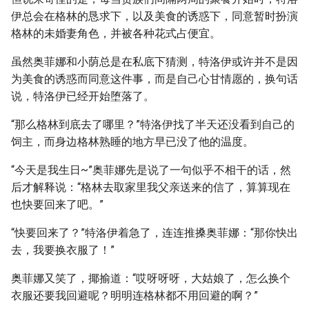
伊总会在格林的恳求下，以及美食的诱惑下，同意暂时扮演
格林的未婚妻角色，并被各种花式占便宜。
虽然奥菲娜和小荫总是在私底下猜测，特洛伊或许并不是因
为美食的诱惑而同意这件事，而是自己心甘情愿的，换句话
说，特洛伊已经开始堕落了。
“那么格林到底去了哪里？”特洛伊找了半天还没看到自己的
饲主，而身边格林熟睡的地方早已没了他的温度。
“今天是我生日~”奥菲娜先是说了一句似乎不相干的话，然
后才解释说：“格林去取家里我父亲送来的信了，算算现在
也快要回来了吧。”
“快要回来了？”特洛伊着急了，连连推搡奥菲娜：“那你快出
去，我要换衣服了！”
奥菲娜又笑了，揶揄道：“哎呀呀呀，大姑娘了，怎么换个
衣服还要我回避呢？明明连格林都不用回避的啊？”