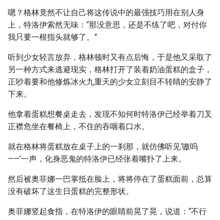
嗯？格林竟然不让自己将这传说中的最强技巧用在别人身
上，特洛伊索然无味：“那没意思，还是不练了吧，对付你
我只要一根指头就够了。”
听到少女轻言放弃，格林顿时又有点后悔，于是他又采取了
另一种方式来逃避现实，格林打开了装着奶油蛋糕的盒子，
正吵着要和他修炼冰火九重天的少女立刻目不转睛的安静了
下来。
他拿着蛋糕想餐桌走去，发现不知何时特洛伊已经举着刀叉
正襟危坐在餐椅上，不住的吞咽着口水。
就在格林将蛋糕放在桌子上的一刹那，就仿佛听见‘嗷呜
——’一声，化身恶鬼的特洛伊已经张着嘴扑了上来。
然后被奥菲娜一巴掌抵在脸上，将将停在了蛋糕面前，总算
没有破坏了这生日蛋糕的完整形状。
奥菲娜竖起食指，在特洛伊的眼睛前晃了晃，说道：“不行