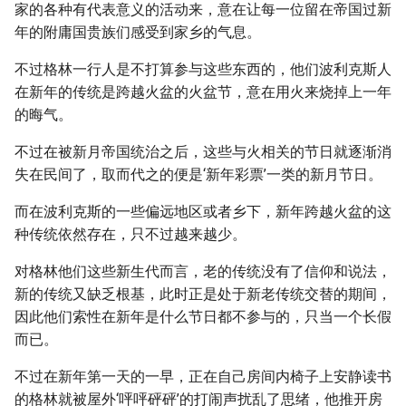
家的各种有代表意义的活动来，意在让每一位留在帝国过新
年的附庸国贵族们感受到家乡的气息。
不过格林一行人是不打算参与这些东西的，他们波利克斯人
在新年的传统是跨越火盆的火盆节，意在用火来烧掉上一年
的晦气。
不过在被新月帝国统治之后，这些与火相关的节日就逐渐消
失在民间了，取而代之的便是‘新年彩票’一类的新月节日。
而在波利克斯的一些偏远地区或者乡下，新年跨越火盆的这
种传统依然存在，只不过越来越少。
对格林他们这些新生代而言，老的传统没有了信仰和说法，
新的传统又缺乏根基，此时正是处于新老传统交替的期间，
因此他们索性在新年是什么节日都不参与的，只当一个长假
而已。
不过在新年第一天的一早，正在自己房间内椅子上安静读书
的格林就被屋外‘呯呯砰砰’的打闹声扰乱了思绪，他推开房