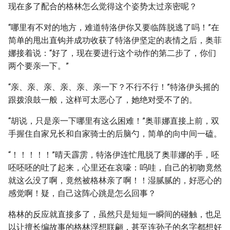
现在多了配合的格林怎么觉得这个姿势太过亲密呢？
“哪里有不对的地方，难道特洛伊你又要临阵脱逃了吗！”在
简单的甩出直钩并成功收获了特洛伊坚定的表情之后，奥菲
娜接着说：“好了，现在要进行这个动作的第二步了，你们
两个要亲一下。”
“亲、亲、亲、亲、亲、亲一下？不行不行！”特洛伊头摇的
跟拨浪鼓一般，这样可太恶心了，她绝对受不了的。
“胡说，只是亲一下哪里有这么困难！”奥菲娜直接上前，双
手握住自家兄长和自家骑士的后脑勺，简单的向中间一磕。
“！！！！！”晴天霹雳，特洛伊连忙甩脱了奥菲娜的手，呸
呸呸呸的吐了起来，心里还在哀嚎：呜哇，自己的初吻竟然
就这么没了啊，竟然被格林亲了啊！！湿腻腻的，好恶心的
感觉啊！疑，自己这阵心跳是怎么回事？
格林的反应就直接多了，虽然只是短短一瞬间的碰触，也足
以让擅长编故事的格林浮想联翩，甚至连孙子的名字都想好