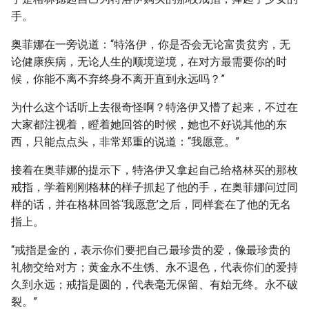
手。
奥菲娜在一旁说道：“特洛伊，你是否会无论富贵贫穷，无
论健康疾病，无论人生的顺境逆境，在对方最需要你的时
候，你能不离不弃终身不离开直到永远吗？”
为什么这个话听上去很奇怪啊？特洛伊又懵了起来，不过在
大家都注视着，瞪着她回答的时候，她也不好说其他的东
西，只能点点头，非常郑重的说道：“我愿意。”
接着在奥菲娜的提示下，特洛伊又拿起自己给格林买的那枚
戒指，学着刚刚格林的样子抓起了他的手，在奥菲娜问过同
样的话，并在格林回答‘我愿意’之后，同样套在了他的无名
指上。
“戒指是金的，表示你们要把自己最珍贵的爱，像最珍贵的
礼物交给对方；黄金永不生锈、永不退色，代表你们的爱持
久到永远；戒指是圆的，代表毫无保留、有始无终。永不破
裂。”