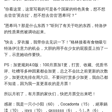
“你看这里，这里写着的可是各个国家的特色美食，想不想
去尝尝‘英吉拉’，想不想去尝尝‘恩希玛’？”
“恩希玛？那是什么东西？”听到了有关于吃的东西，特洛伊
的性质果然被调动起来。
“快去，穿衣服，我带你去见识一下！”格林接着有食物吸引
特洛伊注意力的机会，大胆的用手在少女的屁股蛋上拍了一
下，示意她动作要快。
PS：加更规则4.0版：100月票加1更，打赏、收藏、优质书
评、吐槽等多种因素都会加更，总之不会比之前更新的次数
少，加更优先排在周六日。不要问打赏多少加更，我自己都
不知道，因为我一直更喜欢的是月票！
所以月初了，有月票的家伙们，快把月票交出来吧！
感谢：我是一只小小阳（60），Cocadonta（15），絕寒鍋
渁（10），isys（10），gxsssss（6），うしき（6），