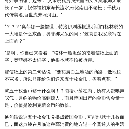
有介事的编了起来：“父亲说祝贺我美丽的女儿奥菲娜又成
长了一岁，祝你福如东海长流水,寿比南山不老松；千秋万
代传美名,百世流芳照河山。”
“？？？”奥菲娜一脸懵懂，特洛伊则压根没听明白格林说的
一大堆是什么东西，奥菲娜呆呆的问：“这真是我父亲写在
上面的？”
“是啊，你自己来看看。”格林一脸坦然的指着信纸上面的
字，奥菲娜不太识字，他根本就不怕被拆穿。
那信纸上的第二句话说：“要拓展白兰地酒的商路，低地也
不宽裕，所以只能给你们送来五十枚金币，省着点花。”
就五十枚金币够干什么啊！？包括小荫在内，所有人都唉声
叹气，月临的物价高到惊人，而且帝国出产的金币含金量十
足，价值是波利克斯金币的数倍。
换句话说这五十枚金币兑换成帝国金币，可能也就十几枚而
已，而这点钱在月临这种高消费的地方过一个普通人的生活