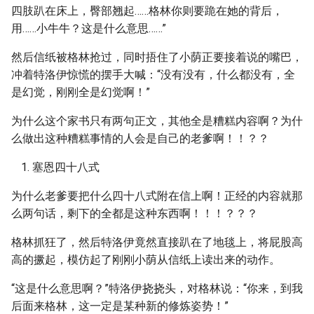
四肢趴在床上，臀部翘起……格林你则要跪在她的背后，
用……小牛牛？这是什么意思……”
然后信纸被格林抢过，同时捂住了小荫正要接着说的嘴巴，
冲着特洛伊惊慌的摆手大喊：“没有没有，什么都没有，全
是幻觉，刚刚全是幻觉啊！”
为什么这个家书只有两句正文，其他全是糟糕内容啊？为什
么做出这种糟糕事情的人会是自己的老爹啊！！？？
塞恩四十八式
为什么老爹要把什么四十八式附在信上啊！正经的内容就那
么两句话，剩下的全都是这种东西啊！！！？？？
格林抓狂了，然后特洛伊竟然直接趴在了地毯上，将屁股高
高的撅起，模仿起了刚刚小荫从信纸上读出来的动作。
“这是什么意思啊？”特洛伊挠挠头，对格林说：“你来，到我
后面来格林，这一定是某种新的修炼姿势！”