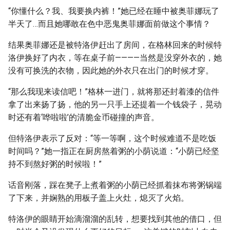
“你懂什么？我、我要换内裤！”她已经在睡中被奥菲娜玩了
半天了…而且她哪敢在色中恶鬼奥菲娜面前做这个事情？
结果奥菲娜还是被特洛伊赶出了房间，在格林回来的时候特
洛伊换好了内衣，等在桌子前————当然是没穿外衣的，她
没有可换洗的衣物，因此她的外衣只在出门的时候才穿。
“那么我现来读信吧！”格林一进门，就将那还封着漆的信件
拿了出来扬了扬，他的另一只手上还提着一个钱袋子，晃动
时还有着‘哗啦啦’的清脆金币碰撞的声音。
但特洛伊表示了反对：“等一等啊，这个时候难道不是吃饭
时间吗？”她一指正在厨房熬着粥的小荫说道：“小荫已经坚
持不到熬好粥的时候啦！”
话音刚落，踩在凳子上煮着粥的小荫已经抓着抹布将粥锅端
了下来，并娴熟的用板子盖上火灶，熄灭了火焰。
特洛伊的眼睛开始滴溜溜的乱转，想要找到其他的借口，但