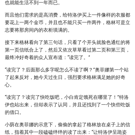
也就能生活不到一年而已。
而且他们需求的是高消费，给特洛伊买上一件像样的衣服都
要花上一两个金币，并且也不能只买一件两件，格林可是立
志要将那房间内的衣柜填满的。
接下来格林看向了第三句话，只看了个开头就脸色通红的将
第一页信纸合上了，然后又依次草草看过第二页和第三页，
最终冲好奇着的众人宣布道：“读完了。”
“读完了？后面那么多字呢怎么不读了啊？”奥菲娜第一个站
了起来反对，她今天过生日，强烈要求格林满足她的好奇
心。
“读完了？读完了快吃饭吧，小白肯定饿死在哪里了！”特洛
伊也站出来，但却表示了认同，并且还找到了一个快些吃饭
的借口。
小荫在奥菲娜的示意下，偷偷的拿起了格林放在桌子上的信
纸，指着其中一段磕磕绊绊的读了出来：“让特洛伊呈跪姿