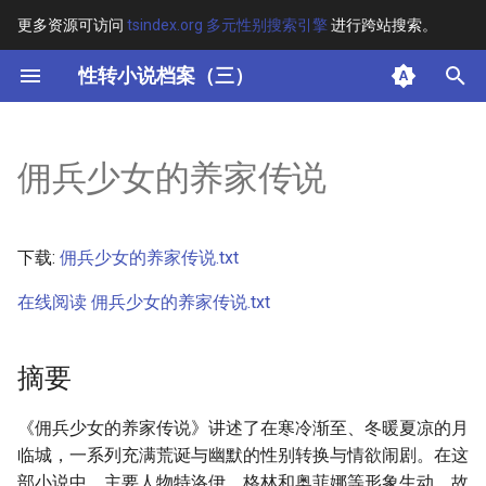
更多资源可访问
tsindex.org 多元性别搜索引擎
进行跨站搜索。
键
性转小说档案（三）
入
摘要
以
佣兵少女的养家传说
开
其他信息
始
正文
下载:
佣兵少女的养家传说.txt
搜
在线阅读 佣兵少女的养家传说.txt
索
摘要
《佣兵少女的养家传说》讲述了在寒冷渐至、冬暖夏凉的月
临城，一系列充满荒诞与幽默的性别转换与情欲闹剧。在这
部小说中，主要人物特洛伊、格林和奥菲娜等形象生动。故