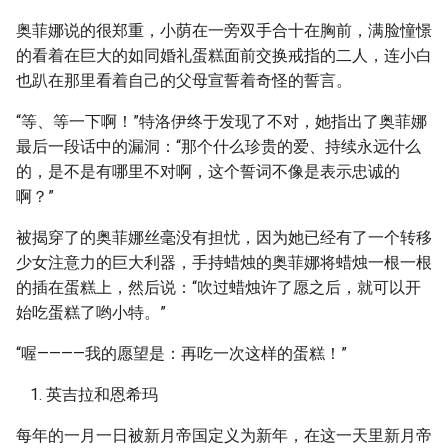
奥菲娜说的很郑重，小荫在一旁双手合十在胸前，满脸憧憬
的看着在巨大的如同婚礼蛋糕面前交换戒指的二人，连小白
也趴在那里看着自己的父母宣誓着奇怪的誓言。
“等、等一下啊！”特洛伊终于发现了不对，她指出了奥菲娜
最后一段话中的漏洞：“那个什么珍贵的爱、持续永远什么
的，是不是有哪里不对啊，这个誓词不像是表示忠诚的
啊？”
被揭穿了的奥菲娜丝毫没有担忧，因为她已经有了一个转移
少女注意力的巨大利器，手持蜡烛的奥菲娜将蜡烛一根一根
的插在蛋糕上，然后说：“吹过蜡烛许了愿之后，就可以开
始吃蛋糕了哟小特。”
“喔————我的愿望是：再吃一次这样的蛋糕！”
英吉拉和恩希玛
每年的一月一日被新月帝国定义为新年，在这一天里新月帝