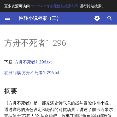
更多资源可访问
tsindex.org 多元性别搜索引擎
进行跨站搜索。
键
性转小说档案（三）
入
摘要
以
方舟不死者1-296
开
其他信息
始
正文
下载:
方舟不死者1-296.txt
搜
在线阅读 方舟不死者1-296.txt
索
摘要
《方舟不死者》是一部充满史诗气息的战斗冒险传奇小说，
通过详尽的角色设定和激烈的对抗场景，讲述了前卡西米尔
竞技骑士“不死人”的传奇旅程。故事开篇以角色的详细数值