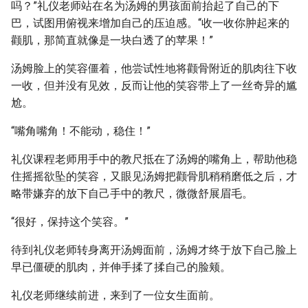
吗？”礼仪老师站在名为汤姆的男孩面前抬起了自己的下
巴，试图用俯视来增加自己的压迫感。“收一收你肿起来的
颧肌，那简直就像是一块白透了的苹果！”
汤姆脸上的笑容僵着，他尝试性地将颧骨附近的肌肉往下收
一收，但并没有见效，反而让他的笑容带上了一丝奇异的尴
尬。
“嘴角嘴角！不能动，稳住！”
礼仪课程老师用手中的教尺抵在了汤姆的嘴角上，帮助他稳
住摇摇欲坠的笑容，又眼见汤姆把颧骨肌稍稍磨低之后，才
略带嫌弃的放下自己手中的教尺，微微舒展眉毛。
“很好，保持这个笑容。”
待到礼仪老师转身离开汤姆面前，汤姆才终于放下自己脸上
早已僵硬的肌肉，并伸手揉了揉自己的脸颊。
礼仪老师继续前进，来到了一位女生面前。