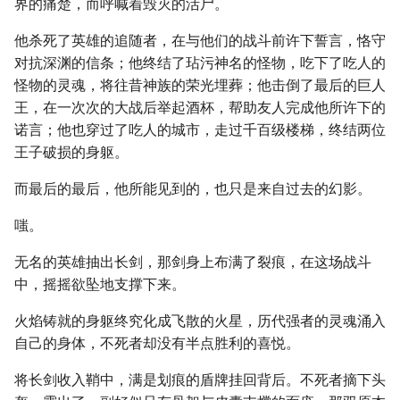
界的痛楚，而呼喊着毁灭的活尸。
他杀死了英雄的追随者，在与他们的战斗前许下誓言，恪守
对抗深渊的信条；他终结了玷污神名的怪物，吃下了吃人的
怪物的灵魂，将往昔神族的荣光埋葬；他击倒了最后的巨人
王，在一次次的大战后举起酒杯，帮助友人完成他所许下的
诺言；他也穿过了吃人的城市，走过千百级楼梯，终结两位
王子破损的身躯。
而最后的最后，他所能见到的，也只是来自过去的幻影。
嗤。
无名的英雄抽出长剑，那剑身上布满了裂痕，在这场战斗
中，摇摇欲坠地支撑下来。
火焰铸就的身躯终究化成飞散的火星，历代强者的灵魂涌入
自己的身体，不死者却没有半点胜利的喜悦。
将长剑收入鞘中，满是划痕的盾牌挂回背后。不死者摘下头