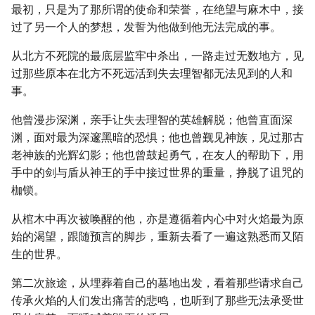
最初，只是为了那所谓的使命和荣誉，在绝望与麻木中，接
过了另一个人的梦想，发誓为他做到他无法完成的事。
从北方不死院的最底层监牢中杀出，一路走过无数地方，见
过那些原本在北方不死远活到失去理智都无法见到的人和
事。
他曾漫步深渊，亲手让失去理智的英雄解脱；他曾直面深
渊，面对最为深邃黑暗的恐惧；他也曾觐见神族，见过那古
老神族的光辉幻影；他也曾鼓起勇气，在友人的帮助下，用
手中的剑与盾从神王的手中接过世界的重量，挣脱了诅咒的
枷锁。
从棺木中再次被唤醒的他，亦是遵循着内心中对火焰最为原
始的渴望，跟随预言的脚步，重新去看了一遍这熟悉而又陌
生的世界。
第二次旅途，从埋葬着自己的墓地出发，看着那些请求自己
传承火焰的人们发出痛苦的悲鸣，也听到了那些无法承受世