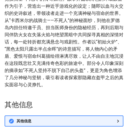
作为引子，营造出一种近乎游戏化的设定；随即以血与火交
织的史诗叙述，带领读者走进一个充满神秘与宿命的世界。
从“卡西米尔的战骑士——不死人”的神秘面纱，到他在罗德
岛内担任特邀干员、担当医师身份的隐秘经历，再到后期与
同伴防火女在失落火焰与绝望黑暗中共同探寻真相的深情对
话，每一处转折都充满悬念与戏剧性。作者以“初始火炉”、
“黑色太阳只露出半点余晖”的诗意描写，将人物内心的矛
盾、爱恨与宿命纠葛描绘得淋漓尽致，让人不由自主地沉浸
在这段既悲壮又充满传奇色彩的旅途中。部分令人印象深刻
的摘录如“不死人坚持不脱下自己的头盔”，更是为角色增添
了几分神秘与坚韧，吸引着读者探索那隐藏在盔甲之后的真
实面容与心灵挣扎。
其他信息
其他信息