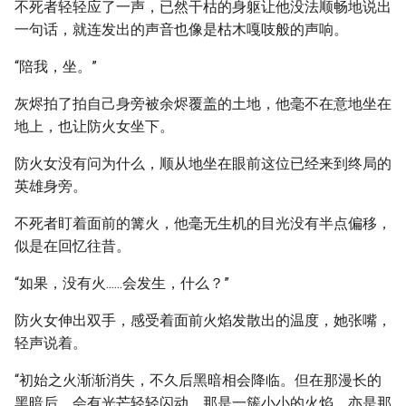
不死者轻轻应了一声，已然干枯的身躯让他没法顺畅地说出
一句话，就连发出的声音也像是枯木嘎吱般的声响。
“陪我，坐。”
灰烬拍了拍自己身旁被余烬覆盖的土地，他毫不在意地坐在
地上，也让防火女坐下。
防火女没有问为什么，顺从地坐在眼前这位已经来到终局的
英雄身旁。
不死者盯着面前的篝火，他毫无生机的目光没有半点偏移，
似是在回忆往昔。
“如果，没有火......会发生，什么？”
防火女伸出双手，感受着面前火焰发散出的温度，她张嘴，
轻声说着。
“初始之火渐渐消失，不久后黑暗相会降临。但在那漫长的
黑暗后，会有光芒轻轻闪动。那是一簇小小的火焰，亦是那