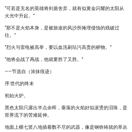
“可若是无名的英雄将剑盾舍弃，就有似黄金闪耀的太阳从
火光中升起。”
“那不是火焰本身，是被旅途的风沙所掩埋侵蚀的残破过
往。”
“烈火与雷电被高举，要以血洗刷玷污高贵的秽物。”
“他将会战了再战，他就要胜了又胜。”
——节选自（涂抹痕迹）
序:世代的终末
初始火炉。
黑色太阳只露出半点余晖，垂落的火焰好似滚烫的泪珠，是
世界流下的苦难延伸。
地面上横七竖八地插着数不尽的武器，像是钢铁铸就的草丛