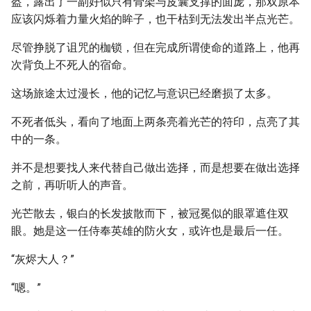
盔，露出了一副好似只有骨架与皮囊支撑的面庞，那双原本
应该闪烁着力量火焰的眸子，也干枯到无法发出半点光芒。
尽管挣脱了诅咒的枷锁，但在完成所谓使命的道路上，他再
次背负上不死人的宿命。
这场旅途太过漫长，他的记忆与意识已经磨损了太多。
不死者低头，看向了地面上两条亮着光芒的符印，点亮了其
中的一条。
并不是想要找人来代替自己做出选择，而是想要在做出选择
之前，再听听人的声音。
光芒散去，银白的长发披散而下，被冠冕似的眼罩遮住双
眼。她是这一任侍奉英雄的防火女，或许也是最后一任。
“灰烬大人？”
“嗯。”