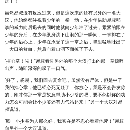
远了！
虽然易叔没有反应过来，但是这次来的还有另外的一名大
汉，他始终都注视着少年的一举一动，在少年借助易叔那一
掌的威力向后退去的同时他就向少年冲了过去，紧紧的跟在
少年的身后，在少年纵身跳下山涧的那一瞬间，一掌排在了
少年的后心上，少年在承受了这一掌之后，嘴里猛地吐出了
一大口的鲜血，然后向着山涧下面掉了下去。
“摧心掌！唉！”易叔看见另外的那个大汉打出的那一掌惊呼
出声，随即深深的叹了一口气。
“好了，杨易，我们回去复命吧，虽然没有尸体，但是中了
我的摧心掌，他已经必死无疑了！你放心，我是不会告发你
的，刚才你那一掌是故意帮助小少爷的吧，要不然以你的功
力怎么可能会让小少爷还有力气站起来！”另一个大汉对易
叔说道。
“唉，小少爷为人那么好，我实在是不忍心看着他死！”易叔
向另外一个大汉说道。