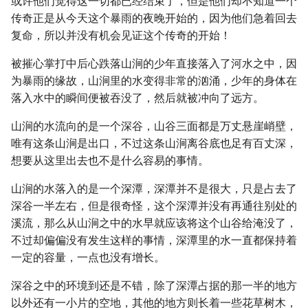
或许他们觉得这一切都已经结束了，但是他们却不知道一个
传奇正是从今天这个暴雨的夜晚开始的，因为他们急着回去
复命，所以并没有机会见证这个传奇的开始！
被摧心掌打中后心跌落山涧的少年直接落入了河水之中，因
为暴雨的缘故，山涧里的水变得非常的汹涌，少年的身体在
落入水中的瞬间便被吞没了，然后就被冲向了远方。
山涧的水流向的是一个深谷，山谷三面都是万丈悬崖峭壁，
唯有这条山涧是出口，不过这条山涧离谷底也足有百丈深，
想要从这里出去也不是什么容易的事情。
山涧的水落入的是一个深潭，深潭并不是很大，只是占去了
深谷一半左右，但是很奇怪，这个深潭并没有再通往别处的
溪流，那么从山涧之中的水早就应该将这个山谷给淹没了，
不过却偏偏没有发生这样的事情，深潭里的水一直都保持着
一定的容量，一点也没有增长。
深谷之中的环境到还是不错，除了深潭占据的那一半的地方
以外还有一小片的空地，其他的地方则长着一些花草树木，