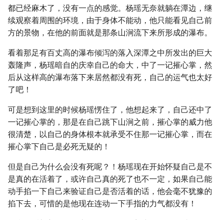
都已经麻木了，没有一点的感觉。杨瑶无奈就躺在潭边，继
续观察着周围的环境，由于身体不能动，他只能看见自己前
方的景物，在他的前面就是那条山涧流下来所形成的瀑布。
看着那足有百丈高的瀑布倾泻的落入深潭之中所发出的巨大
轰隆声，杨瑶暗自的庆幸自己的命大，中了一记摧心掌，然
后从这样高的瀑布落下来居然都没有死，自己的运气也太好
了吧！
可是想到这里的时候杨瑶愣住了，他想起来了，自己还中了
一记摧心掌的，那是在自己跳下山涧之前，摧心掌的威力他
很清楚，以自己的身体根本就承受不住那一记摧心掌，而在
摧心掌下自己是必死无疑的！
但是自己为什么会没有死呢？！杨瑶现在开始怀疑自己是不
是真的在活着了，或许自己真的死了也不一定，如果自己能
动手掐一下自己来验证自己是否活着的话，他会毫不犹豫的
掐下去，可惜的是他现在连动一下手指的力气都没有！