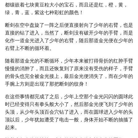
都镶嵌着七块黄豆粒大小的宝石，而且还是红，橙，黄，
绿，青，蓝，紫这七种彩虹的颜色！
断剑在空中盘旋了一阵之后便直接射向了少年的右臂，也是
直接的钻了进入，当然了，断剑没有破开少年的手臂，而是
化作一道金光进入了少年的右臂，随后那道金光便在少年的
右臂上不断的循环着。
随着那道金光的不断循环，少年本来被打得骨折的红肿手臂
慢慢的消肿了，而且还恢复到了原来没有受伤的样子，手臂
的骨头也完全被金光接上，最后金光便消失了，而在少年的
手腕上方则是出现了那把断剑的纹身！
在这些事情都完成了之后，少年上空那个金光闪闪的圆球此
时已经变得只有拳头般大小了，然后那金光便飞到了少年的
头顶，从少年头顶百会穴钻了进入，而在圆球进入少年的头
顶以后，少年犹如遭受了电击一般，身体开始不断的抽搐了
起来。