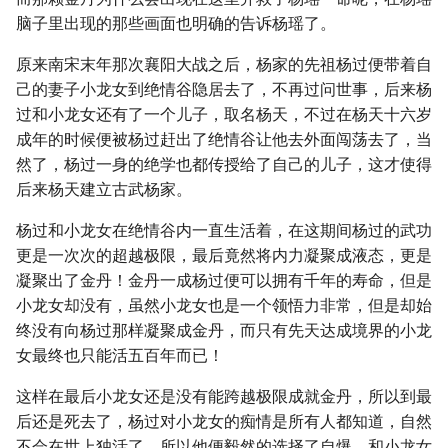
脑子里出现的那些画面也明确的告诉杨瑶了。
原来南宋末年那次襄阳大战之后，杨家的先祖杨过便带着自
己的妻子小龙女到绝情谷隐居去了，不再过问世事，后来杨
过和小龙女还有了一个儿子，取名杨天，不过在杨天十六岁
成年的时候便被杨过赶出了绝情谷让他去外面闯荡去了，当
然了，杨过一身的绝学也都传授给了自己的儿子，这才使得
后来杨天建立古武杨家。
杨过和小龙女在绝情谷内一直生活着，在这期间杨过的武功
更是一次次的超越极限，最后竟然将内力凝聚成液态，更是
凝聚出了金丹！金丹一成杨过便可以拥有千年的寿命，但是
小龙女却没有，虽然小龙女也是一个领悟力非常，但是却始
终没有向杨过那样凝聚成金丹，而只有先天达成境界的小龙
女最终也只能活五百年而已！
这样在最后小龙女还是没有能跨越极限成就金丹，所以到最
后还是死去了，杨过对小龙女的痴情是所有人都知道，自然
不会在世上独活了，所以他便毅然的选择了自爆，和小龙女