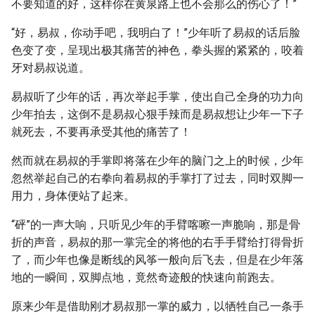
不要知道的好，这样你在黄泉路上也不会那么的伤心了！”
“好，易叔，你动手吧，我明白了！”少年听了易叔的话后脸
色变了变，呈现出极其痛苦的神色，拳头握的紧紧的，咬着
牙对易叔说道。
易叔听了少年的话，再次举起手掌，使出自己全身的功力向
少年拍去，这倒不是易叔心狠手辣而是易叔想让少年一下子
就死去，不要再承受其他的痛苦了！
然而就在易叔的手掌即将落在少年的脑门之上的时候，少年
忽然举起自己的右拳向着易叔的手掌打了过去，同时双脚一
用力，身体便站了起来。
“砰”的一声大响，只听见少年的手臂喀嚓一声脆响，那是骨
折的声音，易叔的那一掌完全的将他的右手手臂给打得骨折
了，而少年也像是断线的风筝一般向后飞去，但是在少年落
地的一瞬间，双脚点地，竟然奇迹般的快速向前跑去。
原来少年是借助刚才易叔那一掌的威力，以牺牲自己一条手