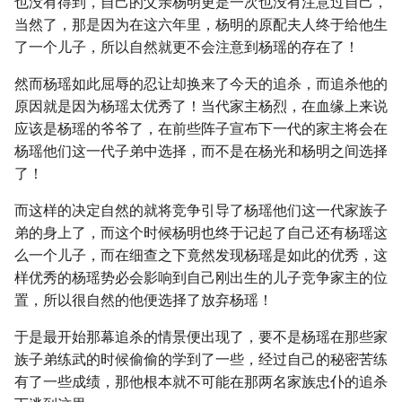
也没有得到，自己的父亲杨明更是一次也没有注意过自己，
当然了，那是因为在这六年里，杨明的原配夫人终于给他生
了一个儿子，所以自然就更不会注意到杨瑶的存在了！
然而杨瑶如此屈辱的忍让却换来了今天的追杀，而追杀他的
原因就是因为杨瑶太优秀了！当代家主杨烈，在血缘上来说
应该是杨瑶的爷爷了，在前些阵子宣布下一代的家主将会在
杨瑶他们这一代子弟中选择，而不是在杨光和杨明之间选择
了！
而这样的决定自然的就将竞争引导了杨瑶他们这一代家族子
弟的身上了，而这个时候杨明也终于记起了自己还有杨瑶这
么一个儿子，而在细查之下竟然发现杨瑶是如此的优秀，这
样优秀的杨瑶势必会影响到自己刚出生的儿子竞争家主的位
置，所以很自然的他便选择了放弃杨瑶！
于是最开始那幕追杀的情景便出现了，要不是杨瑶在那些家
族子弟练武的时候偷偷的学到了一些，经过自己的秘密苦练
有了一些成绩，那他根本就不可能在那两名家族忠仆的追杀