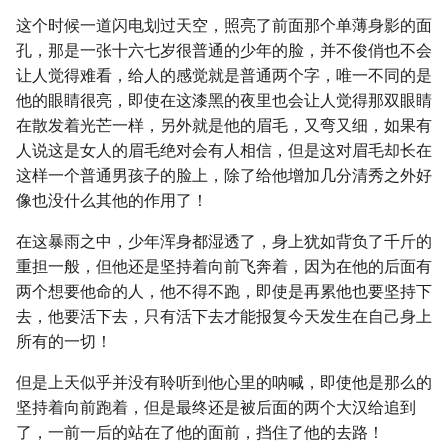
这个时候一道闪电划过天空，照亮了前面那个单薄身影的面
孔，那是一张十六七岁很普通的少年的脸，并不俊俏也不会
让人觉得难看，给人的感觉就是普通两个字，唯一不同的是
他的眼睛很亮，即使在这漆黑的夜里也会让人觉得那双眼睛
在散发着光芒一样，另外就是他的眉毛，又弯又细，如果有
人说这是女人的眉毛绝对会有人相信，但是这对眉毛却长在
这样一个普通男孩子的脸上，除了给他增加几分清秀之外好
像也没什么其他的作用了！
在这暴雨之中，少年浑身都湿透了，身上犹如背负了千斤的
重担一般，但他还是坚持着向前飞奔着，因为在他的后面有
两个想要他命的人，他不得不跑，即使是再累他也要坚持下
去，他要活下去，只有活下去才能报复今天发生在自己身上
所有的一切！
但是上天似乎并没有聆听到他心里的呐喊，即使他是那么的
坚持着向前跑着，但是最终还是被后面的两个大汉给追到
了，一前一后的站在了他的面前，挡住了他的去路！