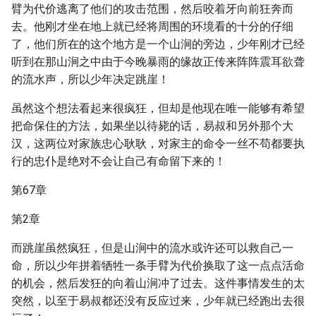
臂为代价逃离了他们的攻击范围，然后咬着牙向前狂奔而
去。他刚才坐在地上就已经将周围的环境看的十分的仔细
了，他们所在的这个地方是一个山涧的旁边，少年刚才已经
听到在那山涧之中由于今晚暴雨的缘故正传来阵阵震耳欲聋
的流水声，所以少年决定跳崖！
虽然这个想法看起来很疯狂，但却是他现在唯一能够有希望
把命保住的方法，如果坐以待毙的话，易叔和另外那个大
汉，这两位对家族忠心耿耿，对家主的命令一丝不苟都要执
行的忠仆是绝对不会让自己有命留下来的！
第67章
第2章
而跳崖虽然疯狂，但是山涧中的流水或许还可以救自己一
命，所以少年拼着牺牲一条手臂为代价换取了这一点点活命
的机会，然后发狂的向着山涧冲了过去。这件事情发生的太
突然，以至于易叔都还没有反应过来，少年就已经跑出去很