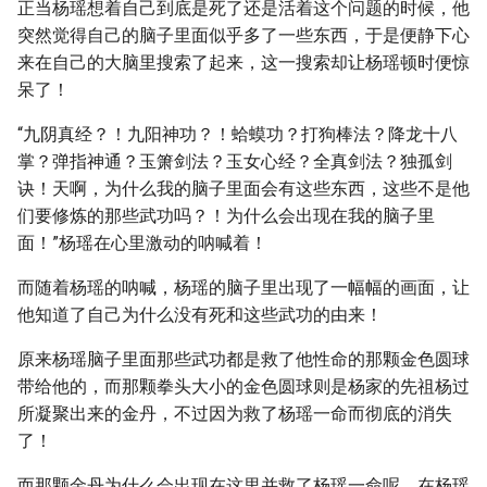
正当杨瑶想着自己到底是死了还是活着这个问题的时候，他
突然觉得自己的脑子里面似乎多了一些东西，于是便静下心
来在自己的大脑里搜索了起来，这一搜索却让杨瑶顿时便惊
呆了！
“九阴真经？！九阳神功？！蛤蟆功？打狗棒法？降龙十八
掌？弹指神通？玉箫剑法？玉女心经？全真剑法？独孤剑
诀！天啊，为什么我的脑子里面会有这些东西，这些不是他
们要修炼的那些武功吗？！为什么会出现在我的脑子里
面！”杨瑶在心里激动的呐喊着！
而随着杨瑶的呐喊，杨瑶的脑子里出现了一幅幅的画面，让
他知道了自己为什么没有死和这些武功的由来！
原来杨瑶脑子里面那些武功都是救了他性命的那颗金色圆球
带给他的，而那颗拳头大小的金色圆球则是杨家的先祖杨过
所凝聚出来的金丹，不过因为救了杨瑶一命而彻底的消失
了！
而那颗金丹为什么会出现在这里并救了杨瑶一命呢，在杨瑶