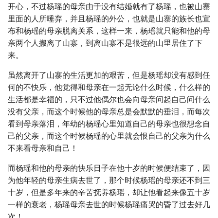
开心，不过杨瑶的母亲由于没有结婚就有了杨瑶，也被山寨
里面的人所唾弃，并且杨瑶的外公，也就是山寨的族长也宣
布和杨瑶的母亲脱离关系，这样一来，杨瑶就只能和他的母
亲两个人搬离了山寨，到离山寨不是很远的山里居住了下
来。
虽然离开了山寨的生活更加的艰苦，但是杨瑶却没有感到任
何的不快乐，他觉得和母亲在一起无论什么时候，什么样的
生活都是幸福的，只不过他偶尔也会向母亲问起自己问什么
没有父亲，而这个时候他的母亲总是会默默的垂泪，而每次
看到母亲落泪，年幼的杨瑶心里知道自己的母亲也很想念自
己的父亲，而这个时候杨瑶的心里就会恨自己的父亲为什么
不来看母亲和自己！
而杨瑶和他的母亲的快乐日子在他十岁的时候便结束了，因
为他年轻的母亲生病去世了，那个时候杨瑶的母亲还不到三
十岁，但是多年来的辛苦抚养杨瑶，却让他看起来像五十岁
一样的衰老，杨瑶母亲去世的时候杨瑶痛哭的昏了过去好几
次！