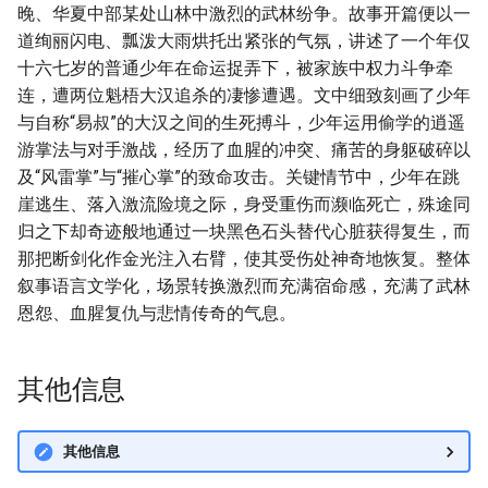
晚、华夏中部某处山林中激烈的武林纷争。故事开篇便以一
道绚丽闪电、瓢泼大雨烘托出紧张的气氛，讲述了一个年仅
十六七岁的普通少年在命运捉弄下，被家族中权力斗争牵
连，遭两位魁梧大汉追杀的凄惨遭遇。文中细致刻画了少年
与自称“易叔”的大汉之间的生死搏斗，少年运用偷学的逍遥
游掌法与对手激战，经历了血腥的冲突、痛苦的身躯破碎以
及“风雷掌”与“摧心掌”的致命攻击。关键情节中，少年在跳
崖逃生、落入激流险境之际，身受重伤而濒临死亡，殊途同
归之下却奇迹般地通过一块黑色石头替代心脏获得复生，而
那把断剑化作金光注入右臂，使其受伤处神奇地恢复。整体
叙事语言文学化，场景转换激烈而充满宿命感，充满了武林
恩怨、血腥复仇与悲情传奇的气息。
其他信息
其他信息