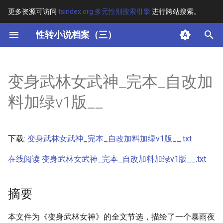
更多资源可访问
tsindex.org 多元性别搜索引擎
进行跨站搜索。
键
性转小说档案（三）
入
摘要
以
变身武林女武神_完本_自改加
开
其他信息
料加绿v1版__
始
正文
搜
下载:
变身武林女武神_完本_自改加料加绿v1版__.txt
索
在线阅读 变身武林女武神_完本_自改加料加绿v1版__.txt
摘要
本文件为《变身武林女神》的全文节选，描绘了一个暴雨夜