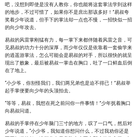
吧，没想到即使是没有人教你，你也能将这套掌法学到这样
的地步，不过可惜了，如果你不是庶出那该多好！”易叔夸
奖着少年说道，但手下的掌法却一点也不慢，一招快似一招
的向少年攻去。
易叔的风雷掌刚猛有力，每一掌下来都伴随着风雷之音，可
见易叔的功力十分的深厚，而少年仅仅是依靠着一套偷学来
的逍遥游掌法，怎么可能会是易叔的对手，所以很快的就呈
现出了败象，最后被易叔一掌击在胸口，吐了一口鲜血后倒
在了地上。
“小少爷，你别怪我们，我们两兄弟也是迫不得已！”易叔举
起手掌便要向少年的头顶拍去。
“等等，易叔，我想在死之前问你一件事情！”少年抚着胸口
向易叔问道。
易叔的手掌停在少年脑门三寸的地方，叹了一口气，然后对
少年说道，“小少爷，我知道你想问什么，不过我劝你还是