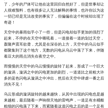
了，少年的尸体可让他在这里回归自然好了，但是世事却让
人很难预料，也有很多让人无法解释的事情，也许你以为这
一切已经是无法改变的事实了，但偏偏在这个时候却出现了
奇迹！
天空中的暴雨似乎小了一些，但是闪电却似乎更加的强烈了
起来，不停的在天空中嘶吼着，一道接着一道的划过天空，
轰隆声震耳欲聋，尤其是在深谷的上方，天空中的乌云似乎
都聚集到了这个地方，无数的闪电从乌云中落了下来，伴随
着豆大的雨点消失在夜空之中。
而慢慢的天空中的乌云慢慢的旋转了起来，形成了一个巨大
的漩涡，漩涡之中的闪电更加的剧烈，一道道比之前粗大许
多的蓝色闪电从漩涡之中冲出，然后在天空中肆虐一番之后
消失不见！
乌云形成的漩涡旋转的越来越快，从其中出现的闪电也是越
来越粗，最后随着一声响彻天地的雷鸣声，一道足有水桶般
粗细的闪电落了下来，而紧随着这道闪电之后的是一个足有