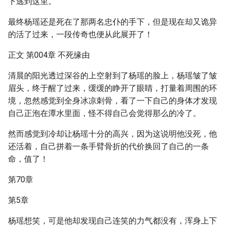
下逃到这里。
最终杨瑶还是死在了那两名忠仆的手下，但是现在却又诡异
的活了过来，一段传奇也便从此展开了！
正文 第004章 不死缘由
清晨的阳光透过深谷的上空射到了杨瑶的脸上，杨瑶皱了皱
眉头，终于醒了过来，缓缓的睁开了眼睛，打量着周围的环
境，忽然感觉到全身冰凉刺骨，看了一下自己的身体才发现
自己正泡在潭水里面，怪不得自己会觉得那么的冷了。
然而感觉到冷却让杨瑶十分的高兴，因为这说明他没死，他
还活着，自己拼着一条手臂骨折的代价换回了自己的一条
命，值了！
第70章
第5章
杨瑶想笑，可是他却发现自己连笑的力气都没有，浑身上下