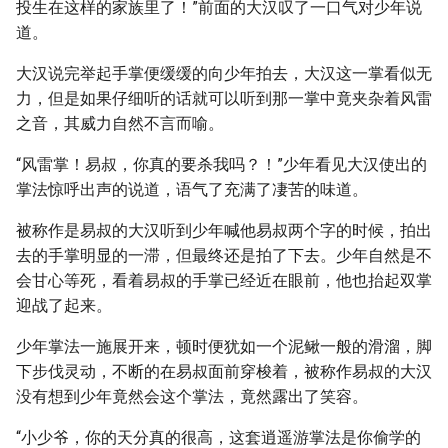
投生在这样的家族里了！”前面的大汉叹了一口气对少年说
道。
大汉说完举起手掌便缓缓的向少年拍去，大汉这一掌看似无
力，但是如果仔细听的话就可以听到那一掌中竟夹杂着风雷
之音，其威力自然不言而喻。
“风雷掌！易叔，你真的要杀我吗？！”少年看见大汉使出的
掌法惊呼出声的说道，语气了充满了凄苦的味道。
被称作是易叔的大汉听到少年喊他易叔两个字的时候，拍出
去的手掌明显的一滞，但最终还是拍了下去。少年自然是不
会甘心等死，看着易叔的手掌已经近在眼前，他也抬起双掌
迎战了起来。
少年掌法一施展开来，顿时便犹如一个泥鳅一般的滑溜，脚
下步伐灵动，不断的在易叔面前穿梭着，被称作易叔的大汉
没有想到少年竟然会这个掌法，竟然露出了笑容。
“小少爷，你的天分真的很高，这套逍遥游掌法是你偷学的