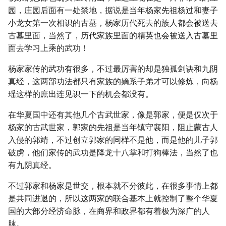
园，庄园后面有一处禁地，据说是当年杨家先祖杨过和妻子
小龙女第一次相识的古墓，杨家历代死去的族人都会被送去
古墓里面，当然了，历代家族里面的精英也会被送入古墓里
面去学习上乘的武功！
杨家家传的武功有很多，不过最厉害的却是独孤剑诀和九阴
真经，这两部功法都只有家族的嫡系子弟才可以修炼，向杨
瑶这样的庶出连见识一下的机会都没有。
在华夏国中还有其他几个古武世家，像是郭家，便是仅次于
杨家的古武世家，郭家的先祖是当年镇守襄阳，阻止蒙古人
入侵的郭靖，不过创立郭家的同样不是他，而是他的儿子郭
破虏，他们家传的武功是降龙十八掌和打狗棒法，当然了也
有九阴真经。
不过郭家和杨家是世交，根本就不分彼此，在很多事情上都
是共同进退的，所以这两家的联合基本上就控制了整个华夏
国的大部分经济命脉，在商界和政界都有着极为深广的人
脉。