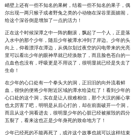
峭壁上还有一些不知名的果树，结着一些不知名的果子，偶
尔出现一两只猴子或者野兔之类的小动物在深谷里面嬉闹，
给这个深谷倒是增加了一点的活力！
正在这个时候深潭之中一阵的翻滚，飘起了一个人，正是落
入水中的那个少年，随后少年被潭水冲到了岸边。少年的头
向上，仰着漂浮在潭边，从偶尔划过夜空的闪电带来的光亮
里可以看出少年的眼神早就已经涣散了，而且脸色苍白的一
点血色也没有，呼吸更是不用说了，很明显就已经是失去了
生命！
在少年的心口处有一个拳头大的洞，正汩汩的向外流着鲜
血，很快的便将少年附近区域的潭水给染红了！看到少年的
心口处的这个洞，实在是让人很难相信，那个大汉的摧心掌
也太厉害了吧，明明是从后心打的，却在前面破开一个洞，
而且从这个洞看进去，很明显少年的心脏已经被摧毁的四分
五裂了，看来这也正是少年身死的致命地方了！
少年已经死的不能再死了，或许这个故事也就可以这样结束