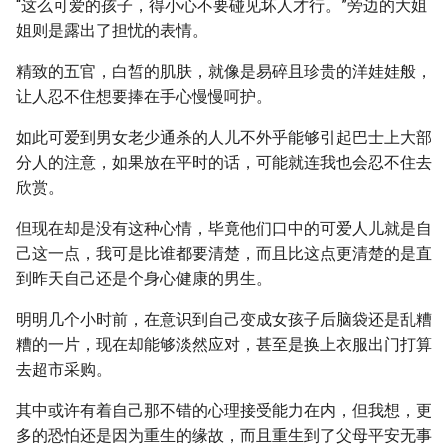
“这么可爱的孩子，得小心不要碰见坏人才行。”旁边的大姐
姐则是露出了担忧的表情。
精致的五官，白皙的肌肤，就像是易碎且珍贵的洋娃娃般，
让人忍不住想要捧在手心慢慢呵护。
如此可爱到男女老少通杀的人儿不外乎能够引起巴士上大部
分人的注意，如果放在平时的话，可能就连我也会忍不住去
欣赏。
但现在却是没有这种心情，毕竟他们口中的可爱人儿就是自
己这一点，我可是比谁都要清楚，而且比这点更清楚的是直
到昨天自己还是个身心健康的男生。
明明几个小时前，在意识到自己变成女孩子后脑袋还是乱糟
糟的一片，现在却能够淡然应对，甚至是换上衣服出门打算
去超市采购。
其中或许有着自己那不错的心理接受能力在内，但我想，更
多的恐怕还是因为重生的缘故，而且重生到了父母平安无事