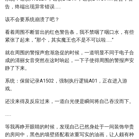
告，终端出现异常错误……
该不会要系统崩溃了吧？
看着周围不断冒出的红色警告条，我不禁咽了咽口水，有些
紧张了起来，“那个，其实魔王也不是不可以啦……”
就在周围的警报声愈渐急促的时候，一道明显不同于电子合
成的清丽女音突然在这时响起，一下子使得周围的警报声安
静了下来。
系统：保留记录A1502，强制执行逻辑A01，正在进入游
戏。
还没来得及反应过来，一道白光便是瞬间将自己吞没而下。
……
等我再睁开眼睛的时候，发现自己已然身处于一间装饰华贵
的房间中，黑色的墙壁搭配着浓重写实的油画，让人颇有种