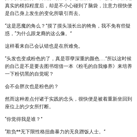
真实的模拟程度后，却是不小心碰到了脑袋，注意力很快便
是自己身上发生的变化所吸引而去。
“这是恶魔的角么？”摸了摸头顶长出的犄角，我不免有些疑
惑，“为什么跟龙裔的这么像。”
这样看来自己会认错也是在所难免。
“头发也变成粉色的了，真是罪孽深重的颜色……”所以这时候
的自己是不是要去图书馆借一本《粉毛的自我修养》来培养
一下粉切黑的自觉呢？
会不会胖次也是粉色的？
然而这种差点付诸于实践的念头，很快便是被着重新坐回到
座位上的少女所打断。
“你觉得我是谁？”
“欺负**无下限性格扭曲暴力的无良蹭饭人士。”