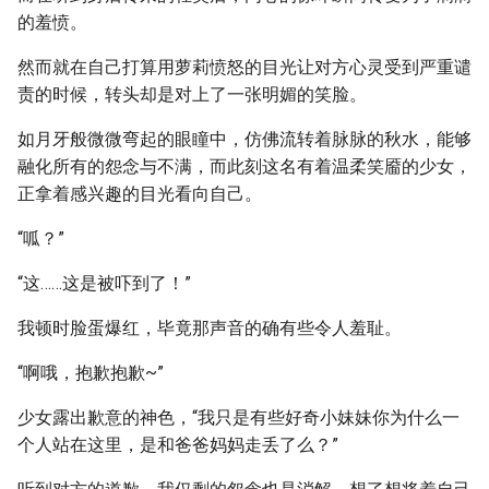
的羞愤。
然而就在自己打算用萝莉愤怒的目光让对方心灵受到严重谴
责的时候，转头却是对上了一张明媚的笑脸。
如月牙般微微弯起的眼瞳中，仿佛流转着脉脉的秋水，能够
融化所有的怨念与不满，而此刻这名有着温柔笑靥的少女，
正拿着感兴趣的目光看向自己。
“呱？”
“这……这是被吓到了！”
我顿时脸蛋爆红，毕竟那声音的确有些令人羞耻。
“啊哦，抱歉抱歉~”
少女露出歉意的神色，“我只是有些好奇小妹妹你为什么一
个人站在这里，是和爸爸妈妈走丢了么？”