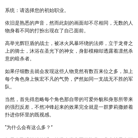
系统：请选择您的初始职业。
依旧是熟悉的声音，然而此刻的画面却不尽相同，无数的人
物身着不同的打扮出现在了自己面前。
高举光辉巨盾的战士，被冰火风暴环绕的法师，立于龙脊之
上的骑士，沐浴在圣光下的神女，身影模糊却透露着凛然杀
意的暗杀者。
如果仔细数去就会发现这些人物竟然有数百来位之多，加上
每个角色身上恢宏不凡的气势，俨然如同一支战无不胜的军
队。
当然，首先得忽略每个角色那自带的可爱外貌和身形所带来
的强烈反差，不然冲锋起来的效果完全就是一群萝莉撒娇着
扑进你怀里的既视感。
“为什么会有这么多？”