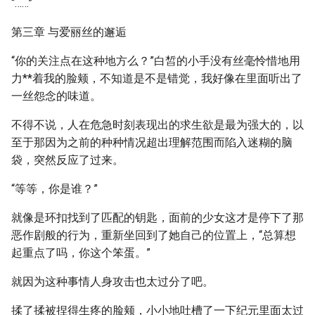
“……”
第三章 与爱丽丝的邂逅
“你的关注点在这种地方么？”白皙的小手没有丝毫怜惜地用
力**着我的脸颊，不知道是不是错觉，我好像在里面听出了
一丝怨念的味道。
不得不说，人在危急时刻表现出的求生欲是最为强大的，以
至于那因为之前的种种情况超出理解范围而陷入迷糊的脑
袋，突然反应了过来。
“等等，你是谁？”
就像是环扣找到了匹配的钥匙，面前的少女这才是停下了那
恶作剧般的行为，重新坐回到了她自己的位置上，“总算想
起重点了吗，你这个笨蛋。”
就因为这种事情人身攻击也太过分了吧。
揉了揉被捏得生疼的脸颊，小小地吐槽了一下纪元里面太过