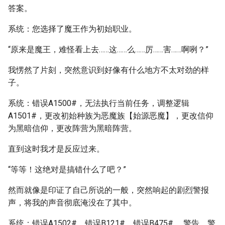
答案。
系统：您选择了魔王作为初始职业。
“原来是魔王，难怪看上去……这……么……厉……害……啊咧？”
我愣然了片刻，突然意识到好像有什么地方不太对劲的样
子。
系统：错误A1500#，无法执行当前任务，调整逻辑
A1501#，更改初始种族为恶魔族【始源恶魔】，更改信仰
为黑暗信仰，更改阵营为黑暗阵营。
直到这时我才是反应过来。
“等等！这绝对是搞错什么了吧？”
然而就像是印证了自己所说的一般，突然响起的剧烈警报
声，将我的声音彻底淹没在了其中。
系统：错误A1502#，错误B121#，错误B475#……警告，警