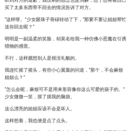
听到对方的道歉，我仅剩的怨念也是消解，想了想将着自己
买了太多东西带不回去的情况告诉了对方。
“这样呀。”少女眼珠子骨碌转动了下，“那要不要让姐姐帮忙
送你回去呢？”
明明是一副温柔的笑脸，却莫名给我一种仿佛小恶魔在引诱
猎物的感觉。
不行，这样臆想别人是很没礼貌的。
我连忙摇了摇头，有些小心翼翼的问道，“那个，不会麻烦
姐姐么？”
“怎么会呢，麻烦可不是用来形容像你这么可爱的孩子的。”
少女微微一笑，摸了摸我的脑袋。
这么漂亮的姐姐应该不会是坏人。
这样想着，我也便是点了点头。