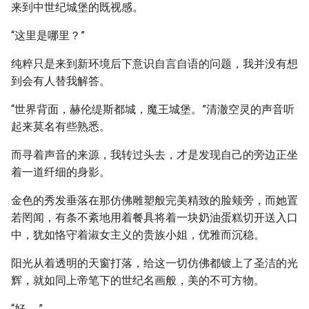
来到中世纪城堡的既视感。
“这里是哪里？”
纯粹只是来到新环境后下意识自言自语的问题，我并没有想
到会有人替我解答。
“世界背面，赫伦缇斯都城，魔王城堡。”清澈空灵的声音听
起来莫名有些熟悉。
而寻着声音的来源，我转过头去，才是发现自己的旁边正坐
着一道纤细的身影。
金色的秀发垂落在那仿佛雕塑般完美精致的脸颊旁，而她置
若罔闻，有条不紊地用着餐具将着一块奶油蛋糕切开送入口
中，犹如恪守着淑女主义的贵族小姐，优雅而沉稳。
阳光从着透明的天窗打落，给这一切仿佛都镀上了圣洁的光
辉，就如同上帝笔下的世纪名画般，美的不可方物。
“好……”