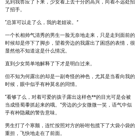
见到我答应了下来，少女看上去十分的高兴，向着不远处招
了招手。
“总算可以走了么，我的老姐诶。”
一个长相帅气清秀的男生一脸无奈地走来，只是走到面前的
时候却是停下了脚步，望着旁边的我露出了困惑的表情，很
显然他不知道这是什么情况。
直到少女简单地解释了下才是明白过来。
但不知为何露出的却是一副奇怪的神色，尤其是当看向我的
时候，眼中似乎有种莫名的同情。
“看够了么，对着可爱的孩子露出这样色**的目光可是会被
当成怪蜀黍抓起来的哦。”旁边的少女微微一笑，语气中似
乎有种隐藏的警告意味。
男生打了个寒颤，连忙按照对方的吩咐包揽下了大袋小袋的
重担，飞快地走在了前面。