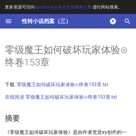
更多资源可访问
tsindex.org 多元性别搜索引擎
进行跨站搜索。
键
性转小说档案（三）
入
摘要
以
零级魔王如何破坏玩家体验⊙
开
其他信息
终卷153章
始
正文
搜
下载:
零级魔王如何破坏玩家体验⊙终卷153章.txt
索
在线阅读 零级魔王如何破坏玩家体验⊙终卷153章.txt
摘要
《零级魔王如何破坏玩家体验》是由作者觉觉iry创作的一