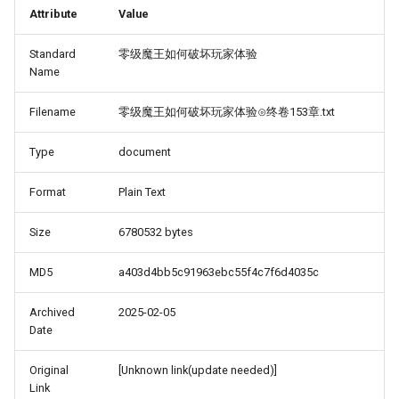
Attribute
Value
Standard
零级魔王如何破坏玩家体验
Name
Filename
零级魔王如何破坏玩家体验⊙终卷153章.txt
Type
document
Format
Plain Text
Size
6780532 bytes
MD5
a403d4bb5c91963ebc55f4c7f6d4035c
Archived
2025-02-05
Date
Original
[Unknown link(update needed)]
Link