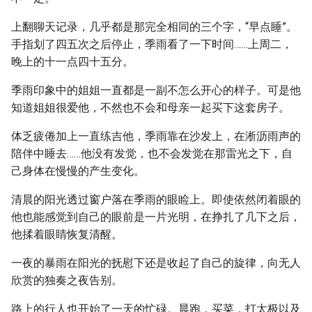
上翻聊天记录，几乎都是那完全相同的三个字，“早点睡”。
手指划了四五次之后停止，季雨看了一下时间……上周二，
晚上的十一点四十五分。
季雨印象中的姐姐一直都是一副不怎么开心的样子。可是他
知道姐姐很爱他，不然也不会和母亲一起买下这套房子。
体乏疲倦加上一直练吉他，季雨靠在沙发上，在淅沥雨声的
陪伴中睡去……他没有发觉，也不会发觉在那雷光之下，自
己身体在慢慢的产生变化。
清晨的阳光透过窗户落在季雨的眼睑上。即使依然闭着眼的
他也能感觉到自己的眼前是一片光明，在挣扎了几下之后，
他揉着眼睛恢复清醒。
一夜的暴雨在阳光的抚慰下还是收起了自己的旋律，向无人
欣赏的独奏之夜告别。
路上的行人也开始了一天的忙碌。晨跑，买菜，打太极以及