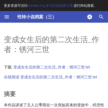
更多资源可访问
tsindex.org 多元性别搜索引擎
进行跨站搜索。
键
性转小说档案（三）
入
摘要
以
变成女生后的第二次生活_作
开
其他信息
者：锈河三世
始
正文
搜
下载:
变成女生后的第二次生活_作者：锈河三世.txt
索
在线阅读 变成女生后的第二次生活_作者：锈河三世.txt
摘要
本作品讲述了主人公季雨在一次突如其来的变故中，经历性