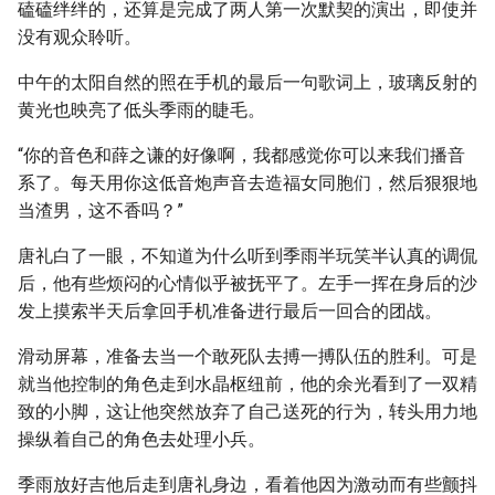
磕磕绊绊的，还算是完成了两人第一次默契的演出，即使并
没有观众聆听。
中午的太阳自然的照在手机的最后一句歌词上，玻璃反射的
黄光也映亮了低头季雨的睫毛。
“你的音色和薛之谦的好像啊，我都感觉你可以来我们播音
系了。每天用你这低音炮声音去造福女同胞们，然后狠狠地
当渣男，这不香吗？”
唐礼白了一眼，不知道为什么听到季雨半玩笑半认真的调侃
后，他有些烦闷的心情似乎被抚平了。左手一挥在身后的沙
发上摸索半天后拿回手机准备进行最后一回合的团战。
滑动屏幕，准备去当一个敢死队去搏一搏队伍的胜利。可是
就当他控制的角色走到水晶枢纽前，他的余光看到了一双精
致的小脚，这让他突然放弃了自己送死的行为，转头用力地
操纵着自己的角色去处理小兵。
季雨放好吉他后走到唐礼身边，看着他因为激动而有些颤抖