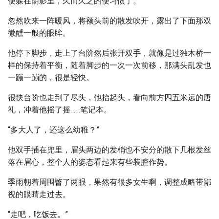
便躲在阴影里，久而久之的便习惯了。
忽然吹来一阵暖风，将额头前的散发吹开，露出了下面那双
微醺一般的眼眸。
他停下脚步，走上了台阶然后张开双手，就像是过独木桥一
样的保持着平衡，随着脚步的一次一次前移，那满头乱发也
一蹦一蹦的，很是轻快。
很快台阶也走到了尽头，他抬起头，看向前方四五米远的唐
礼，冲着他摇了摇……笔记本。
“多大人了，还这么幼稚？”
他双手插在兜里，眉头两边的发梢也不安分的散下几根发丝
落在眉心，整个人的姿态看起来有些装腔作势。
季雨朝着周围瞥了两眼，果然有很多女生啊，调整成略带鄙
视的眼睛走过去。
“走吧，吃饭去。”