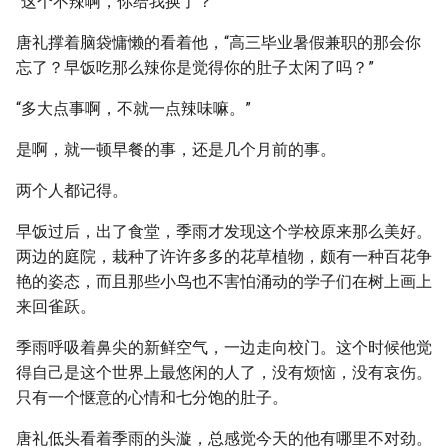
“这个不辣啊，你给我换了？”
唐礼撑着脑袋慵懒的看着他，“高三毕业暑假兼职的那会你
忘了？早饭吃那么辣你是觉得你的肚子太闲了吗？”
“多大点事啊，不就一点辣味嘛。”
是啊，就一顿早餐的事，还是几个月前的事。
两个人都记得。
早饭过后，出了食堂，季雨才发现这个学校原来那么美好。
两边的庭院，栽种了许许多多的花草植物，颇有一种百花争
艳的姿态，而且那些小鸟也不害怕涌动的学子们在树上画上
来回雀跃。
季雨呼吸着鼻尖的新鲜空气，一边走向校门。这个时候他觉
得自己是这个世界上最悠闲的人了，没有烦恼，没有哀伤。
只有一个惬意的心情和七分饱的肚子。
唐礼低头看着季雨的头漩，总感觉今天的他有哪里不对劲。