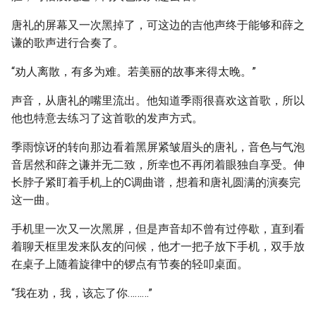
唐礼的屏幕又一次黑掉了，可这边的吉他声终于能够和薛之
谦的歌声进行合奏了。
“劝人离散，有多为难。若美丽的故事来得太晚。”
声音，从唐礼的嘴里流出。他知道季雨很喜欢这首歌，所以
他也特意去练习了这首歌的发声方式。
季雨惊讶的转向那边看着黑屏紧皱眉头的唐礼，音色与气泡
音居然和薛之谦并无二致，所幸也不再闭着眼独自享受。伸
长脖子紧盯着手机上的C调曲谱，想着和唐礼圆满的演奏完
这一曲。
手机里一次又一次黑屏，但是声音却不曾有过停歇，直到看
着聊天框里发来队友的问候，他才一把子放下手机，双手放
在桌子上随着旋律中的锣点有节奏的轻叩桌面。
“我在劝，我，该忘了你………”