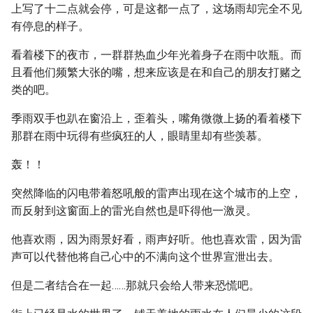
上写了十二点就会停，可是这都一点了，这场雨却完全不见
有停息的样子。
看着楼下的夜市，一群群热血少年光着身子在雨中吹瓶。而
且看他们频繁大张的嘴，想来应该是在和自己的朋友打赌之
类的吧。
季雨双手也趴在窗沿上，歪着头，嘴角微微上扬的看着楼下
那群在雨中玩得有些疯狂的人，眼睛里却有些羡慕。
轰！！
突然降临的闪电带着怒吼般的雷声出现在这个城市的上空，
而反射到这窗面上的雷光自然也是吓得他一激灵。
他喜欢雨，因为雨景好看，雨声好听。他也喜欢雷，因为雷
声可以代替他将自己心中的不满向这个世界宣泄出去。
但是二者结合在一起……那就只会给人带来恐慌吧。