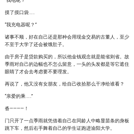
“我电呢？”
摸了摸口袋……
“我充电器呢？”
诸事不顺，好在自己还是那种会用现金交易的古董人，至少
不至于大学了还会被饿肚子。
由于房子是贷款购买的，所以他金钱观念就是能省则省。故
季雨对自己的边幅也不怎么留意，一头的头发都是等它遮住
眼睛了才会去考虑要不要理发。
再说了，他又没有女朋友，给自己收拾那么干净给谁看？
“亲爱的乘……”
沓————！
门只开了一点季雨就凭借着自己在同龄人中略显苗条的身板
跳下车，然后右手舞着自己的学生证跑进渝阳大学。