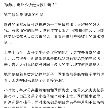
“诶诶，走那么快赶去投胎吗？”
第二颗音符 盛夏的相聚
雨过的渝都应该可以被称为一年里最舒服，最难得的好天
气。有这适宜的阳光，也有浮在太阳之下的团团白云，还能
感受到偶尔从天边吹来的风，看着它将那些植被上的露水掸
落……
上午十点半，离开学生会会议室的他们，走在去食堂的路
上。云层很多，但是阳光总是能找到缝隙将温热的光线照下
来，告诉人们无论这段时间下多大的雨，现在依然是夏天。
地面倒映着各类建筑物的影子，季雨依然是躲在影子里前进
着，因为被阳光晒到了会直接‘死掉’。
小时候，每次母亲带着姐姐和季雨搬家，家具来来去去都是
那么些，自己又是个小孩子完全帮不上忙。季雨懂事很早，
但终究是个孩子，面对未来邻居的目光有些害羞和不知所措