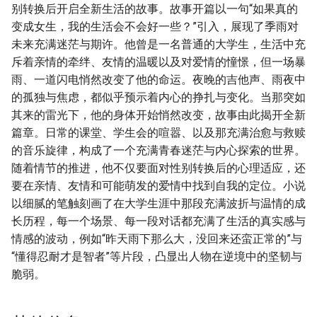
别转换后开启全新生活的故事。故事开篇以一句“如果真的
变成女生，我的生活会不会好一些？”引入，展现了季雨对
未来充满迷茫与期许。他曾是一名普通的大学生，生活中充
斥着亲情的牵绊、友情的温暖以及对爱情的憧憬，但一场暴
雨、一道闪电悄然改变了他的命运。夜晚的吉他声、雨夜中
的孤独与焦虑，都似乎预示着内心的挣扎与变化。当那突如
其来的雷光下，他的身体开始悄然改变，故事由此揭开全新
篇章。日常的课堂、学生会的喧嚣、以及那充满治愈与救赎
的音乐旋律，构成了一个充满青春迷茫与内心探索的世界。
随着情节的推进，他不仅要面对性别转换后的心理适应，还
要在亲情、友情和可能萌发的爱情中找到自我的定位。小说
以细腻的笔触刻画了在大学生涯中那段充满波折与温情的成
长历程，每一个场景、每一段对话都充满了生活的真实感与
情感的波动，例如“昨天雨下那么大，没回来还蛮正常的”与
“懂得忍耐才是智者”等片段，凸显出人物在逆境中的坚韧与
脆弱。