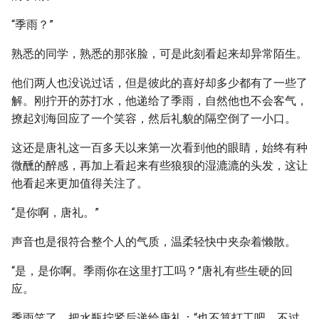
“季雨？”
熟悉的同学，熟悉的那张脸，可是此刻看起来却异常陌生。
他们两人也没说过话，但是彼此的喜好却多少都有了一些了
解。刚拧开的苏打水，他递给了季雨，自然他也不会客气，
撩起刘海回应了一个笑容，然后礼貌的隔空倒了一小口。
这还是唐礼这一百多天以来第一次看到他的眼睛，始终有种
微醺的醉感，再加上看起来有些狼狈的湿漉漉的头发，这让
他看起来更加值得关注了。
“是你啊，唐礼。”
声音也是很符合整个人的气质，温柔轻快中夹杂着懒散。
“是，是你啊。季雨你在这里打工吗？”唐礼有些生硬的回
应。
季雨笑了，把水瓶拧紧后递给唐礼：“也不算打工吧，不过