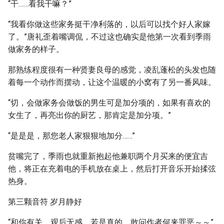
“干……看我干嘛？”
“我看你做这些家务挺干净利落的，以后可以找个好人家嫁
了。”唐礼歪着嘴调侃，不过这也确实是他第一次看到季雨
做家务的样子。
那熟练程度很有一种贤妻良母的感觉，凌乱蓬松的头发也随
着每一个动作而摆动，让这个温暖的小窝有了另一番风味。
“切，会做家务会做饭的男生可是加分项的，如果有喜欢的
女生了，再亮出你的厨艺，那肯定是加分项。”
“是是是，那您老人家狠狠地加分……”
贫嘴完了，季雨也就重新抱起他兼职两个月买来的便宜吉
他，将正在充着电的手机放在桌上，然后打开音乐开始揉弦
热身。
第三颗音符 岁月静好
“和你有关，观后无感。若是真的，敢问作者何来罪恶～～”