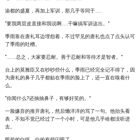
渝都的盛夏，再加上军训，那几乎等同于……
“要我两层皮直接和我说啊……干嘛搞军训这出。”
季雨靠在唐礼耳边埋怨着，不过罕见的唐礼也点了点头认可
了季雨的吐槽。
“………总之，大家要忍耐。善于忍耐和等待才是智者。”
台上的莫雅臣又在吵吵些什么，季雨已经完全记不得了，因
为唐礼的鼻子几乎都贴在季雨的脸上了，还一直在嗅着什
么。
“你闻什么?还抽抽鼻子，有够好笑的。”
一脸嫌弃的推开唐礼，然后懒洋洋的骂了一句。他抬头看
表，不知不觉已经过了一个小时，可是他几乎啥都没听进
去。
眼前的白纸，白的有些闪眼了。