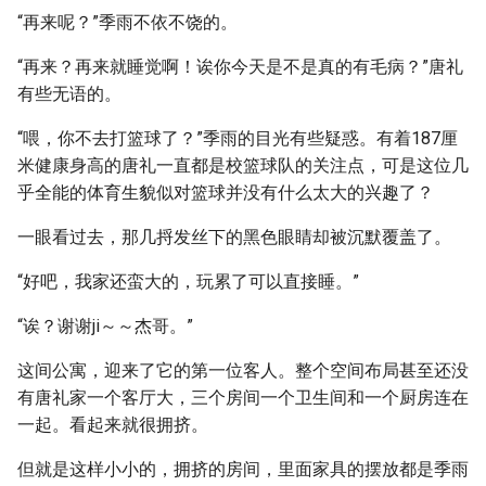
“再来呢？”季雨不依不饶的。
“再来？再来就睡觉啊！诶你今天是不是真的有毛病？”唐礼
有些无语的。
“喂，你不去打篮球了？”季雨的目光有些疑惑。有着187厘
米健康身高的唐礼一直都是校篮球队的关注点，可是这位几
乎全能的体育生貌似对篮球并没有什么太大的兴趣了？
一眼看过去，那几捋发丝下的黑色眼睛却被沉默覆盖了。
“好吧，我家还蛮大的，玩累了可以直接睡。”
“诶？谢谢ji～～杰哥。”
这间公寓，迎来了它的第一位客人。整个空间布局甚至还没
有唐礼家一个客厅大，三个房间一个卫生间和一个厨房连在
一起。看起来就很拥挤。
但就是这样小小的，拥挤的房间，里面家具的摆放都是季雨