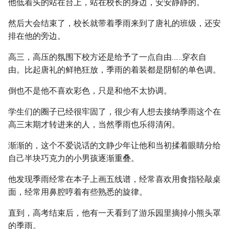
他低着头的站在台上，站在校长的身边，安安静静的。
然后大会结束了，校长就带着季雨来到了唐礼的班级，还安
排在他的旁边。
高三，高压的氛围下校方还是给予了一点自由……穿衣自
由。比起唐礼的鲜艳狂放，季雨的着装都是阴郁的单色调。
倒也不是他不喜欢彩色，只是和他不太协调。
学生们的圈子已经很牢固了，很少有人想去接纳季雨这个在
高三末期才转进来的人，当然季雨也乐得清闲。
渐渐的，这个不爱说话的文静少年让他和当初揉着眼睛分给
自己半块巧克力的小男孩逐渐重叠。
他发现季雨经常在本子上画五线谱，经常喜欢用食指轻敲桌
面，经常用鼻腔哼着有些熟悉的旋律。
直到，高考结束后，他有一天看到了游乐园里摘掉小熊头罩
的季雨。