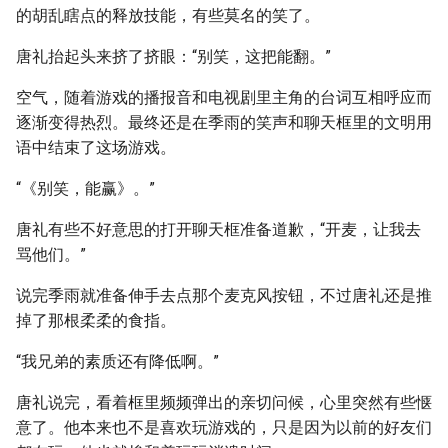
的胡乱瞎点的释放技能，有些莫名的笑了。
唐礼抬起头来挤了挤眼：“别笑，这把能翻。”
空气，随着游戏的播报音和电视剧里主角的台词互相呼应而
逐渐变得热烈。最终还是在季雨的笑声和聊天框里的文明用
语中结束了这场游戏。
“《别笑，能赢》。”
唐礼有些不好意思的打开聊天框准备道歉，“开麦，让我去
骂他们。”
说完季雨就准备伸手去点那个麦克风按钮，不过唐礼还是推
掉了那根柔柔的食指。
“我兄弟的素质还有降低啊。”
唐礼说完，看着框里频频弹出的亲切问候，心里突然有些惬
意了。他本来也不是喜欢玩游戏的，只是因为以前的好友们