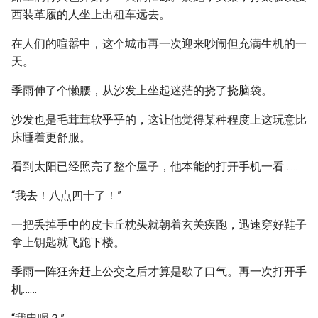
西装革履的人坐上出租车远去。
在人们的喧嚣中，这个城市再一次迎来吵闹但充满生机的一
天。
季雨伸了个懒腰，从沙发上坐起迷茫的挠了挠脑袋。
沙发也是毛茸茸软乎乎的，这让他觉得某种程度上这玩意比
床睡着更舒服。
看到太阳已经照亮了整个屋子，他本能的打开手机一看……
“我去！八点四十了！”
一把丢掉手中的皮卡丘枕头就朝着玄关疾跑，迅速穿好鞋子
拿上钥匙就飞跑下楼。
季雨一阵狂奔赶上公交之后才算是歇了口气。再一次打开手
机……