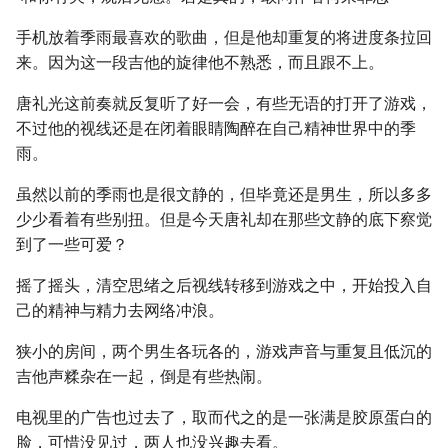
手机放着季雨最喜欢的歌曲，但是他却重复的将进度条拉回
来。因为这一段吉他的旋律他不熟悉，而且跟不上。
唐礼光这前奏就反复听了好一会，有些无语的打开了游戏，
不过他的视线还是在闭着眼睛陶醉在自己精神世界中的季
雨。
虽然以前的季雨也是很文静的，但毕竟还是男生，所以多多
少少看着有些别扭。但是今天唐礼却在那些文静的底下察觉
到了一些可爱？
摇了摇头，清空思绪之后视线转移到游戏之中，开始投入自
己的精神与精力去网络冲浪。
狭小的房间，两个男生各玩各的，游戏声音与重复且低沉的
吉他声糅杂在一起，倒是有些热闹。
电视里的广告也过去了，取而代之的是一张满是胶原蛋白的
脸，可惜没见过，两人也没兴趣去看。