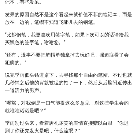
记本，有些发呆。
发呆的原因自然不是这个看起来就价值不菲的笔记本，而是
放在一边的，笔帽不知道飞哪儿去的钢笔。
“比起钢笔，我更喜欢用签字笔，如果下次可以的话请给我
买黑色的签字笔，谢谢您。”
“还有，没事不要把笔帽单独拿掉去玩好吧，强迫症看了会
犯病的。”
说完季雨低头钻进桌下，去寻找那个自由的笔帽。不过也就
几秒钟之后他的背就被猛的拍了一下，然后从后脑附近传出
一道活力的男声。
“喔豁，对我倒是一口气能提这么多意见，对这些学生会的
就唯唯诺诺是吧？”
季雨别过头来，看着唐礼坏笑的表情直接赠以白眼：“你迟
到了你还先发火是吧，什么流氓？”