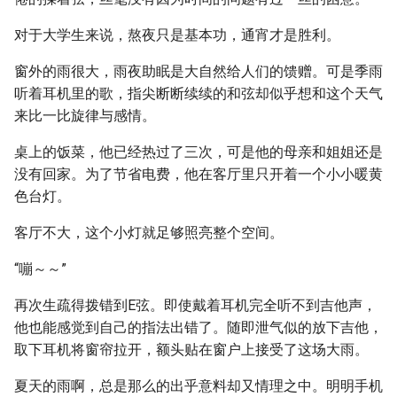
对于大学生来说，熬夜只是基本功，通宵才是胜利。
窗外的雨很大，雨夜助眠是大自然给人们的馈赠。可是季雨
听着耳机里的歌，指尖断断续续的和弦却似乎想和这个天气
来比一比旋律与感情。
桌上的饭菜，他已经热过了三次，可是他的母亲和姐姐还是
没有回家。为了节省电费，他在客厅里只开着一个小小暖黄
色台灯。
客厅不大，这个小灯就足够照亮整个空间。
“嘣～～”
再次生疏得拨错到E弦。即使戴着耳机完全听不到吉他声，
他也能感觉到自己的指法出错了。随即泄气似的放下吉他，
取下耳机将窗帘拉开，额头贴在窗户上接受了这场大雨。
夏天的雨啊，总是那么的出乎意料却又情理之中。明明手机