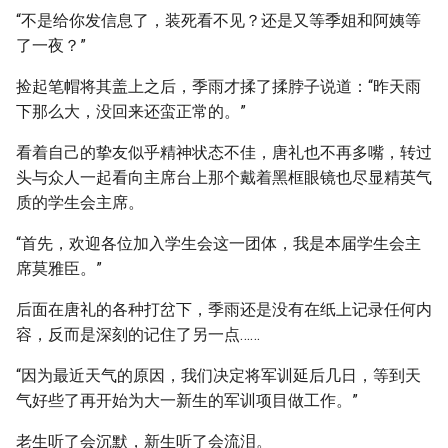
“不是给你发信息了，装死看不见？还是又等季姐和阿姨等
了一夜？”
捡起笔帽将其盖上之后，季雨才揉了揉脖子说道：“昨天雨
下那么大，没回来还蛮正常的。”
看着自己的挚友似乎精神状态不佳，唐礼也不再多嘴，转过
头与众人一起看向主席台上那个戴着黑框眼镜也尽显精英气
质的学生会主席。
“首先，欢迎各位加入学生会这一团体，我是本届学生会主
席莫雅臣。”
后面在唐礼的各种打岔下，季雨还是没有在纸上记录任何内
容，反而是深刻的记住了另一点……
“因为最近天气的原因，我们决定将军训延后几日，等到天
气好些了再开始为大一新生的军训项目做工作。”
老生听了会沉默，新生听了会流泪。