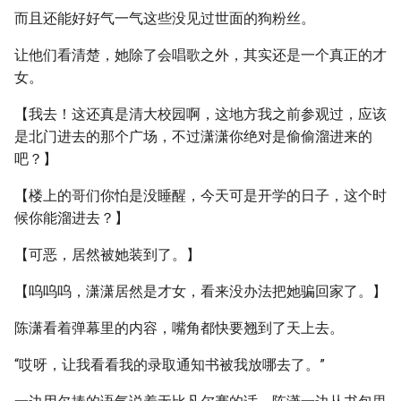
而且还能好好气一气这些没见过世面的狗粉丝。
让他们看清楚，她除了会唱歌之外，其实还是一个真正的才
女。
【我去！这还真是清大校园啊，这地方我之前参观过，应该
是北门进去的那个广场，不过潇潇你绝对是偷偷溜进来的
吧？】
【楼上的哥们你怕是没睡醒，今天可是开学的日子，这个时
候你能溜进去？】
【可恶，居然被她装到了。】
【呜呜呜，潇潇居然是才女，看来没办法把她骗回家了。】
陈潇看着弹幕里的内容，嘴角都快要翘到了天上去。
“哎呀，让我看看我的录取通知书被我放哪去了。”