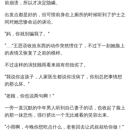
前崩溃，所以才决定隐瞒。
出发点都是好的，但可惜前身在上厕所的时候听到了护士之
间对她悲惨命运的谈论。
“妈，你就别骗我了。”
“……”王思语收拾东西的动作突然愣住了，不过下一刻她脸上
的表情又恢复了之前的模样。
不过这样的演技顾雨看来就有些拙劣了。
“我说你这孩子，人家医生都说你没病了，你别总把事情想
的那么坏。”
“老顾，你也说两句啊！”
一旁一直沉默的中年男人听到自己妻子的话，也收起了脸上
的那一抹悲伤，强行挤出一个无比难看的笑容出来。
“小雨啊，今晚你想吃点什么，老爸回去让武叔叔给你做！”