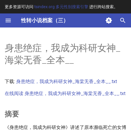
更多资源可访问
tsindex.org 多元性别搜索引擎
进行跨站搜索。
键
性转小说档案（三）
入
摘要
以
身患绝症，我成为科研女神_
开
其他信息
海棠无香_全本__
始
正文
搜
下载:
身患绝症，我成为科研女神_海棠无香_全本__.txt
索
在线阅读 身患绝症，我成为科研女神_海棠无香_全本__.txt
摘要
《身患绝症，我成为科研女神》讲述了原本濒临死亡的女博