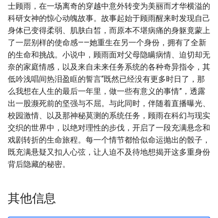
士顾雨，在一场离奇的穿越中意外转变为美丽而才华横溢的
科研女神的惊心动魄故事。故事起始于顾雨醒来时发现自己
身体已变得柔弱、肌肤白皙，而原本不堪病痛的身躯竟蒙上
了一层别样的使命感——她重生在另一个身份，拥有了全新
的生命和挑战。小说中，顾雨面对父母隐瞒病情、迫切却无
奈的家庭情感，以及来自未来任务系统的各种奇异指令，其
低吟浅唱间热泪盈眶的誓言“既然已经没有更多时日了，那
么我想在人生的最后一年里，做一些有意义的事情”，透露
出一股濒死前的坚强与不屈。与此同时，伴随着直播曝光、
校园激情、以及那神秘莫测的系统任务，顾雨在科幻与现实
交织的世界中，以绝对理性的步伐，开启了一段充满悬念和
戏剧转折的生命旅程。每一个情节都恰似命运抛出的骰子，
既充满悬疑又扣人心弦，让人迫不及待地想揭开这多重身份
背后隐藏的秘密。
其他信息