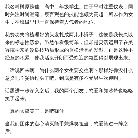
我名叫榊原鞠佳，高中二年级学生。由于平时注重仪表，同
时关注时尚潮流，察言观色的技能也颇为高超，所以作为女
生，在班级里也一直保持着人气者的地位。
花费功夫将梳理好的头发扎成两束小辫子，这便是我长久以
来的标志性形象。虽然乍看很简单，但却是灵活运用了在美
容院学来的改良技巧后形成的蓬松漂亮的发型。正是这种不
经意的积累，使我活泼开朗而受欢迎的氛围得以展现出来。
「话说回来啊，为什么两个女生要交往啊？那样好像没什么
意义吧？妥协过头了吧。到底是有多不受男生欢迎啊」
话题进一步深入之后，我的两个朋友，悠爱和知沙希也咯咯
笑了起来。
「真的太搞笑了，是吧鞠佳」
当我们团体的点心消灭能手兼爆笑担当，悠爱笑过一阵之
后。