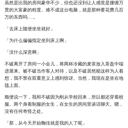
虽然是比我的房间豪华不少，但也还没到让人感觉是腰缠万
贯的大富豪的程度。难不成这台电脑，就是那种要花费几百
万的东西吗……。
「去床上随便坐坐就好」
「为什么偏偏指定坐到床上啊」
「没什么深意啊」
不破离开了房间一小会儿，将两杯冷藏的麦茶放入茶盘中端
进屋来。被不破当作客人对待，以及不破居然能这样为人着
想，我不禁在双重意义上感到惊讶。当然，我现在是坐在地
毯上面。
顺便说一下，我和不破因为刚从学校回来，所以都还穿着校
服。两个身着制服的女生，在女生的房间里谈话聊天。嗯，
没有任何奇怪之处。
「那，从今天开始鞠佳就是我的人了呢」