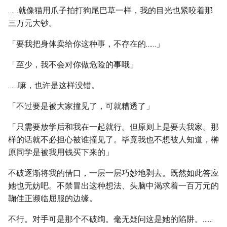
……就像猫用爪子拍打狗尾巴草一样，我的目光也紧咬着那
三万元大钞。
「要我把身体卖给你这种事，不存在的……」
「至少，我不会对你做危险的事哦」
……嘛，也许是这样没错。
「不过要是被大家撞见了，可就糟透了」
「只需要放学后和我在一起就行。但原则上是要去我家。那
样的话就不必担心被谁撞见了。毕竟我也不想被人知道，榊
原同学是被我用钱买下来的」
不破逐渐将我的借口，一层一层巧妙地剥去。既然如此答应
她也无妨吧。不禁冒出这种想法、头脑中渴求着一百万元的
鞠佳正濒临屈服的边缘。
不行。对手可是那个不破绚。毫无疑问这是她的陷阱。……