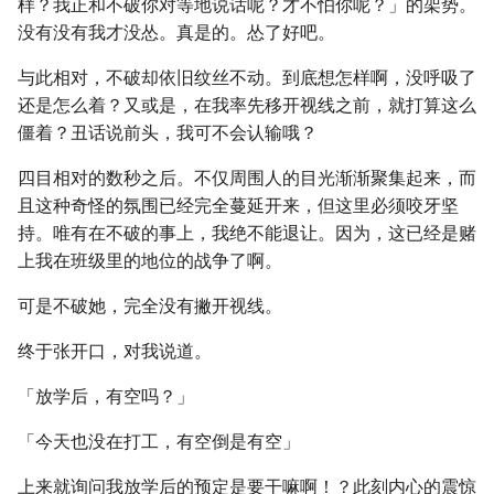
样？我正和不破你对等地说话呢？才不怕你呢？」的架势。
没有没有我才没怂。真是的。怂了好吧。
与此相对，不破却依旧纹丝不动。到底想怎样啊，没呼吸了
还是怎么着？又或是，在我率先移开视线之前，就打算这么
僵着？丑话说前头，我可不会认输哦？
四目相对的数秒之后。不仅周围人的目光渐渐聚集起来，而
且这种奇怪的氛围已经完全蔓延开来，但这里必须咬牙坚
持。唯有在不破的事上，我绝不能退让。因为，这已经是赌
上我在班级里的地位的战争了啊。
可是不破她，完全没有撇开视线。
终于张开口，对我说道。
「放学后，有空吗？」
「今天也没在打工，有空倒是有空」
上来就询问我放学后的预定是要干嘛啊！？此刻内心的震惊