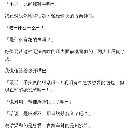
「不过，比起那种事啊—！」
我毅然决然地将话题向轻松愉快的方向转移。
「哎—什么什么—？」
「是什么有趣的事吗？」
好像要从这种无法言喻的压力面前逃避似的，两人都看向了
我。
我也傻笑着张开嘴巴。
「最近，手头真的很紧啊—！明明有个超级想要的包包，但
现在却超级发愁呢—！」
「也对啊，鞠佳辞掉打工了嘛—」
「话说，是嫌派不上用场被炒鱿鱼了吧？」
说话温和的是悠爱，言辞辛辣的是知沙希。