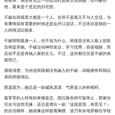
有教养。虽然有见过一些运动社团多次劝诱她，但均被拒
绝，看来是个坚定的归宅部。
不破在班级里大都是一个人。但并不是孤立不与人交流，当
有事情或有需要的时候还是会开口说话，不过依旧是独自一
人的情况比较多。
不破明明孤身一人，但不知为什么，班级里没有人敢上前欺
负和捉弄她。不破运动神经发达，学习优秀，容姿端丽，而
且似乎还是有钱人家的女儿。不过，这些都仅仅是不破的表
面而已。
我很清楚。为何连班级都没有融入的不破，却能拥有和我比
肩的班级地位。
那是因为，她总是一副威风凛凛、气势逼人的样模样。
孤零零的人特有的卑微姿态、阴沉脸色和可疑举止，那家伙
完全与这些无缘，还总是摆出一副『这就是我，有意见？』
的自信模样，她就像这样挺着胸膛、游刃有余地穿梭在学校