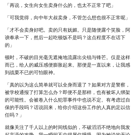
「再说，女生向女生卖身什么的，也太不正常了吧」
「可我觉得，向中年大叔卖身，不管怎么想也很不正常呢」
「才不会卖身好吧。卖的只有妩媚。只是随便露个笑脸，阿
谀奉承一下，然后一起吃顿饭不是吗？这点程度不在话下
的」
顿时，不破的目光毫无遮掩地流露出尖锐与锋芒。仅是这样
而已，给人的威压感便膨胀起来。那便是一直以来，让我感
到战栗不已的可怕眼神。
「真的以为这么简单就可以全身而退了？如果对方是警察，
被学校通报了打算怎么办？即便不是那样，也有被坏人绑架
的可能性。会被卷入什么犯罪事件中也说不定。有考虑过自
保的手段吗？话说回来，给你介绍这份工作的人真的足以信
任吗？」
就像关注了千人以上的时间线似的，不破滔滔不绝地向我发
起言语的攻势，我一瞬间不由得屏住呼吸。因为她说的无论