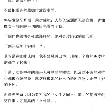
「你、是蕾丝吗？」
不破把喝完的黑咖啡放回桌面。
将头发绕至耳后，用仿佛能让人坠入深渊而无法自拔、犹如
魔女一般睥睨一切的目光看向了我。
「鞠佳也很快会变成那样的。绝对会攻陷你的放心吧」
「别开玩笑了好吗！？」
尽管是在咖啡店内，我不禁喊叫出声。现在，全身的鸡皮疙
瘩都立了起来！
于是，女高中生的那份无可厚非的物欲、以及对不破的对抗
心都被点燃的我，就这样被她的花言巧语所迷惑，正中了她
的下怀。
但是没关系，因为要将我的『女生之间不可能』的想法推翻
这件事，才是真的『不可能』。