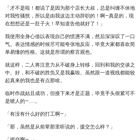
「才不是啦！都说了是因为那个店长大叔，总是纠缠不休地
对我性骚扰，所以是由我这边主动辞职的！啊—真是的，现
在想想还是一肚子火！早知道告他就好了！」
我使用全身心借以表现自己的愤懑不满，然后深深叹了一口
气。表达情感的时候尽可能夸张地反应，毕竟大家都喜欢简
单易懂的性格。这就是所谓的察言观色。
就这样，二人将注意力从不破身上转移，回到和我的交谈之
中。好，和不破的胜负又是我赢啦。虽然跟一道视线都能较
起真来的我也是有点那啥。
临时作战姑且成功，但接下来才是正题，毕竟手头很紧可不
是唬人的—……。
「有没有什么好的打工啊—」
「那，虽然是从前辈那里听说的，援交怎么样？」
「援交啊—…」