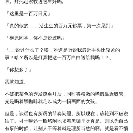
喂。拜托赶紧收进包里好吗。
「这里是一百万日元」
「真的假的……。活生生的百万元钞票，第一次见到」
「榊原同学，你不是说过吗」
「……说过什么了？唉，难道是听说我最近手头比较紧的
事？哈？所以是打算把这一百万白白送给我吗！？」
「你想多了」
我就知道。
不破把茶色的秀发撩至耳后，同时将粉嫩的嘴唇靠近吸管。
光是喝着黑咖啡就足以成为一幅画面的女孩。
但是，谈话也有所谓的节奏问题。所以现在，该轮到不破说
话了。可干嘛还一脸悠闲地喝着黑咖啡呀真是。别以为自己
有事的时候，让别人干等着就是理所当然的啊。就是看不惯