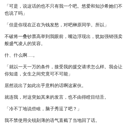
「可是，说这话的也不只有我一个吧。悠爱和知沙希她们不
也说了吗」
「但是你现在正在为钱发愁，对吧榊原同学。所以」
不破将一叠钞票高举到我眼前，嘴边浮现出，犹如强销强卖
般盛气凌人的笑容。
什、什么啊……。
「就以一天一万的条件，接受我的援交请求怎么样。我会让
你知道，女生之间究竟可不可能」
居然说出了如此出乎意料的话啊这家伙。
就连我，对这突如其来的发言，也不由得瞠目结舌。
「冷不丁地说些啥，脑子秀逗了吧？」
我不禁使用尖锐刻薄的语气直截了当地回了话。