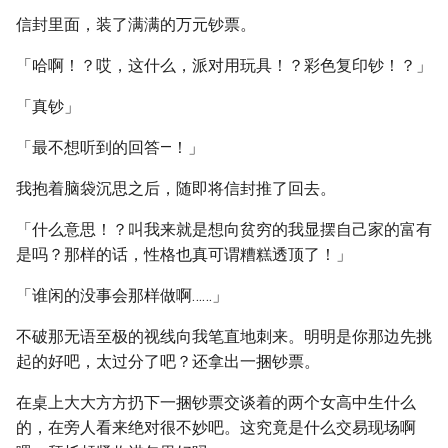
信封里面，装了满满的万元钞票。
「哈啊！？哎，这什么，派对用玩具！？彩色复印钞！？」
「真钞」
「最不想听到的回答—！」
我抱着脑袋沉思之后，随即将信封推了回去。
「什么意思！？叫我来就是想向贫穷的我显摆自己家的富有
是吗？那样的话，性格也真可谓糟糕透顶了！」
「谁闲的没事会那样做啊……」
不破那无语至极的视线向我笔直地刺来。明明是你那边先挑
起的好吧，太过分了吧？还拿出一捆钞票。
在桌上大大方方扔下一捆钞票交谈着的两个女高中生什么
的，在旁人看来绝对很不妙吧。这究竟是什么交易现场啊