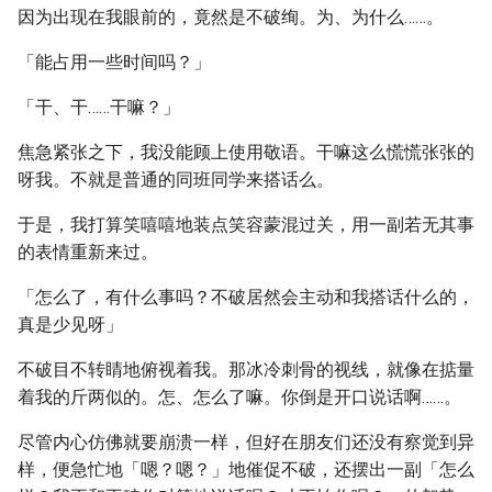
因为出现在我眼前的，竟然是不破绚。为、为什么……。
「能占用一些时间吗？」
「干、干……干嘛？」
焦急紧张之下，我没能顾上使用敬语。干嘛这么慌慌张张的
呀我。不就是普通的同班同学来搭话么。
于是，我打算笑嘻嘻地装点笑容蒙混过关，用一副若无其事
的表情重新来过。
「怎么了，有什么事吗？不破居然会主动和我搭话什么的，
真是少见呀」
不破目不转睛地俯视着我。那冰冷刺骨的视线，就像在掂量
着我的斤两似的。怎、怎么了嘛。你倒是开口说话啊……。
尽管内心仿佛就要崩溃一样，但好在朋友们还没有察觉到异
样，便急忙地「嗯？嗯？」地催促不破，还摆出一副「怎么