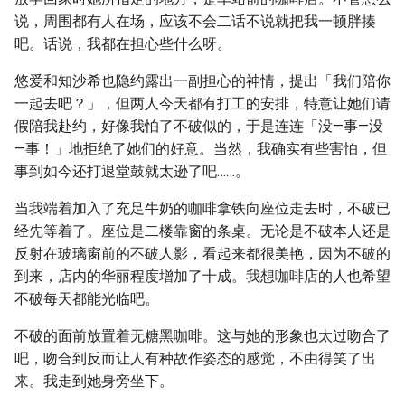
说，周围都有人在场，应该不会二话不说就把我一顿胖揍
吧。话说，我都在担心些什么呀。
悠爱和知沙希也隐约露出一副担心的神情，提出「我们陪你
一起去吧？」，但两人今天都有打工的安排，特意让她们请
假陪我赴约，好像我怕了不破似的，于是连连「没—事—没
—事！」地拒绝了她们的好意。当然，我确实有些害怕，但
事到如今还打退堂鼓就太逊了吧……。
当我端着加入了充足牛奶的咖啡拿铁向座位走去时，不破已
经先等着了。座位是二楼靠窗的条桌。无论是不破本人还是
反射在玻璃窗前的不破人影，看起来都很美艳，因为不破的
到来，店内的华丽程度增加了十成。我想咖啡店的人也希望
不破每天都能光临吧。
不破的面前放置着无糖黑咖啡。这与她的形象也太过吻合了
吧，吻合到反而让人有种故作姿态的感觉，不由得笑了出
来。我走到她身旁坐下。