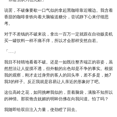
说罢，不破像要歇一口气似的拿起黑咖啡靠近嘴边。我含着
香甜的咖啡拿铁向着大脑输送糖分，尝试静下心来仔细思
考。
对于不差钱的不破来说，拿出一百万一定就跟在自动贩卖机
买一罐饮料一样不痛不痒，所以才会那样安然自若。
「……」
我目不转睛地看着不破。还是一如既往整齐端正的容姿，虽
然想法让人捉摸不透，但外貌的出色却是不争的事实。根据
我的观察，刚才走过身旁的客人的回头率，差不多是，她7
我3的样子。反正我就是容易让人亲近的形象好了吧。
这位高岭之花，如同挑衅我似的，歪着脑袋，满脸不知所以
的神情。那双饱含妩媚的明眸仿佛在向我问道。怕了吗？
我随即给双目注入力量，使劲瞪了回去。