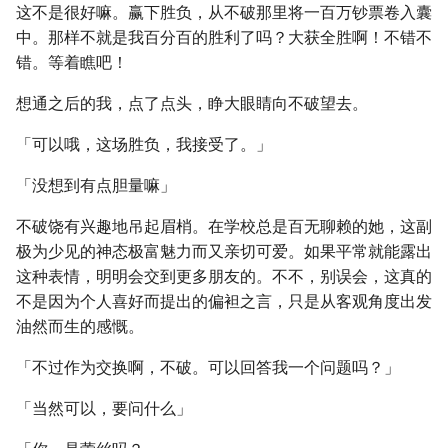
这不是很好嘛。赢下胜负，从不破那里将一百万钞票卷入囊
中。那样不就是我百分百的胜利了吗？大获全胜啊！不错不
错。等着瞧吧！
想通之后的我，点了点头，睁大眼睛向不破望去。
「可以哦，这场胜负，我接受了。」
「没想到有点胆量嘛」
不破饶有兴趣地吊起眉梢。在学校总是百无聊赖的她，这副
极为少见的神态极富魅力而又亲切可爱。如果平常就能露出
这种表情，明明会交到更多朋友的。不不，别误会，这真的
不是因为个人喜好而提出的偏袒之言，只是从客观角度出发
油然而生的感慨。
「不过作为交换啊，不破。可以回答我一个问题吗？」
「当然可以，要问什么」