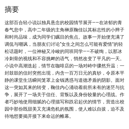
摘要
这部百合轻小说以独具悬念的校园情节展开——在浓郁的青
春气息中，高中二年级的主角榊原鞠佳以其标志性的小辫子
和时尚品味，成为同学们瞩目的焦点。故事一开始便充满了
调侃与嘲讽，当朋友们讨论“女生之间怎么可能有爱情”的轻
松话题时，一位神秘又冷峻的同班同学——不破绚，以那冰
冷刺骨的视线和不容挑衅的语气，悄然改变了平凡的一天。
小说中高潮迭起，情节在咖啡店的一场对峙中骤然升温：一
封鼓鼓的信封突然出现，内含一百万日元的真钞，令原本平
静的课堂生活瞬间笼罩上金钱诱惑与道德矛盾的阴影。面对
这一突如其来的转变，鞠佳内心涌动着前所未有的迷茫与抗
争，展开了一场关于信任、背叛以及身份较量的心理战。作
者巧妙地使用细腻的心理描写和跌宕起伏的情节，营造出校
园中那份既甜美又充满危机的氛围，使人难以自拔，迫不及
待地想要揭开接下来命运的帷幕。