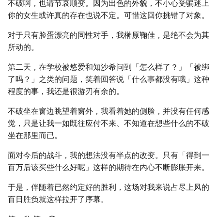
不破啊，也请节哀顺变。因为出色的外貌，不小心受骗迷上
你的女生或许真的存在也说不定。可惜这回你挑错了对象。
对于只有脸蛋漂亮的同性对手，我榊原鞠佳，是绝不会为其
所动的。
第二天，在学校被悠爱和知沙希问到「怎么样了？」「被绑
了吗？」之类的问题，笑着回答说「什么事都没有哦」这种
程度的事，我还是很游刃有余的。
不破坐在窗边眺望着窗外，我看着她的侧脸，并没有任何感
觉，只是让我一如既往应付不来、不知道在想些什么的不破
坐在那里而已。
面对今后的战斗，我的想法没有半点的改变。只有「得到一
百万后该买些什么好呢」这样的期待在内心不断膨胀开来。
于是，伴随着已然约定好的胜利，这场对我来说占尽上风的
百日胜负就这样拉开了序幕。