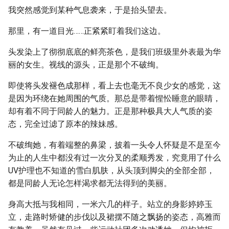
我突然感觉到某种气息袭来，于是抬头望去。
那里，有一道目光……正紧紧盯着我们这边。
头发染上了彻彻底底的鲜亮茶色，是我们班级里外表最为华
丽的女生。视线的源头，正是那个不破绚。
即使将头发褪色成那样，看上去也毫无不良少女的感觉，这
是因为环绕在她周围的气质。那总是带着惺忪睡意的眼睛，
却有着不同于同龄人的魅力。正是那种极具大人气质的姿
态，完全过滤了原本的辣妹感。
不破绚她，有着端整的鼻梁，披着一头令人怀疑是不是至今
为止的人生中都没有过一次分叉的柔顺秀发，究竟用了什么
UV护理也不知道的雪白肌肤，从头顶到脚尖的全部全部，
都是同龄人无论怎样渴求都无法得到的美丽。
身高大抵与我相同，一米六几的样子。站立的身影婷婷玉
立，走路时矫健的步伐以及裙摆不随之飘扬的姿态，高雅而