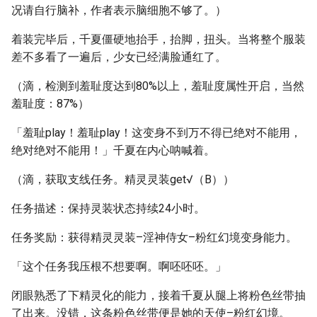
况请自行脑补，作者表示脑细胞不够了。）
着装完毕后，千夏僵硬地抬手，抬脚，扭头。当将整个服装
差不多看了一遍后，少女已经满脸通红了。
（滴，检测到羞耻度达到80%以上，羞耻度属性开启，当然
羞耻度：87%）
「羞耻play！羞耻play！这变身不到万不得已绝对不能用，
绝对绝对不能用！」千夏在内心呐喊着。
（滴，获取支线任务。精灵灵装get√（B））
任务描述：保持灵装状态持续24小时。
任务奖励：获得精灵灵装–淫神侍女–粉红幻境变身能力。
「这个任务我压根不想要啊。啊呸呸呸。」
闭眼熟悉了下精灵化的能力，接着千夏从腿上将粉色丝带抽
了出来。没错，这条粉色丝带便是她的天使–粉红幻境。