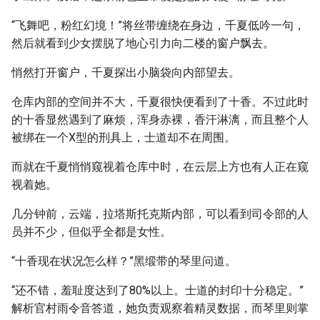
“飞舞吧，粉红幻境！”将丝带缠绕在身边，千夏低吟一句，
然后就看到少女摆脱了地心引力向二楼的窗户飘去。
悄然打开窗户，千夏探出小脑袋向内部望去。
仓库内部的空间并不大，千夏很快便看到了十香。不过此时
的十香显然遇到了麻烦，浑身赤裸，香汗淋漓，而且整个人
被绑在一个X型的刑具上，士道却不在周围。
而就在千夏悄悄窥视着仓库中时，在云层上方也有人正在窥
视着她。
几分钟前，云端，拉塔斯托克斯内部，可以看到司令部的人
员并不少，但似乎全都是女性。
“十香现在状况怎么样？”黑缎带的琴里问道。
“还不错，羞耻度达到了80%以上。士道的封印十分稳定。”
解析官村雨令音答道，她负责观察着精灵数据，而琴里则掌