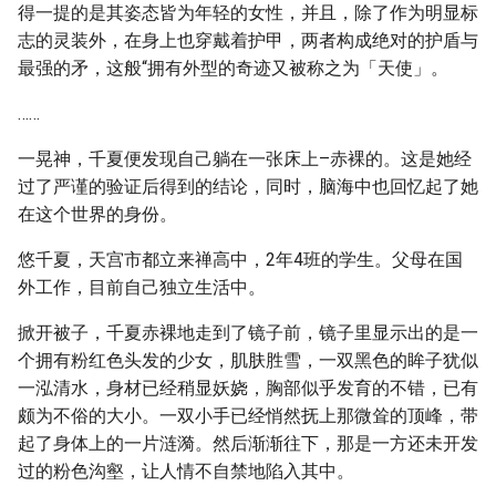
得一提的是其姿态皆为年轻的女性，并且，除了作为明显标
志的灵装外，在身上也穿戴着护甲，两者构成绝对的护盾与
最强的矛，这般“拥有外型的奇迹又被称之为「天使」。
……
一晃神，千夏便发现自己躺在一张床上–赤裸的。这是她经
过了严谨的验证后得到的结论，同时，脑海中也回忆起了她
在这个世界的身份。
悠千夏，天宫市都立来禅高中，2年4班的学生。父母在国
外工作，目前自己独立生活中。
掀开被子，千夏赤裸地走到了镜子前，镜子里显示出的是一
个拥有粉红色头发的少女，肌肤胜雪，一双黑色的眸子犹似
一泓清水，身材已经稍显妖娆，胸部似乎发育的不错，已有
颇为不俗的大小。一双小手已经悄然抚上那微耸的顶峰，带
起了身体上的一片涟漪。然后渐渐往下，那是一方还未开发
过的粉色沟壑，让人情不自禁地陷入其中。