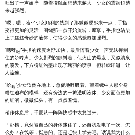
吐出了一声娇咛，随着接触面积越来越大，少女的震颤也越
来越强烈。
“嗯，嗯，哈~”少女顺利的找到了那微微硬起来一点，手指
变得更加的灵活，围绕那一点开始旋转，摩挲，手指也沾染
上了丝丝奇妙的液体，使得少女的感觉愈加强烈。
“嗯呀
”手指的速度逐渐加快，最后随着少女一声无法抑制
嗯
住的娇哼声。少女剧烈的颤抖着，似火山的爆发，又似清泉
的喷发，下方粉红沟壑出现了瑰丽的喷泉，但转瞬即逝，让
人流连。
“哈
”少女软倒在地上，急促地呼吸着。望着镜中人那全身
哈
粉红遍布的模样，还有旁边的一摊透明液体。少女面色更加
的红润，微微低头，有一点点羞愧。
稍作休息后，千夏从一阵阵快感中恢复过来。
「卧槽，竟然被自己的身体迷住了，还自我发电了一次。怎
么办？在线等，挺急的。还是赶快上学去吧。话说我为什么