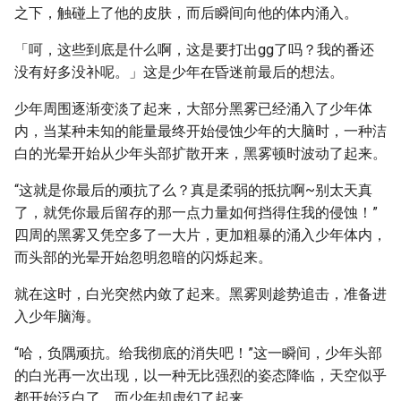
之下，触碰上了他的皮肤，而后瞬间向他的体内涌入。
「呵，这些到底是什么啊，这是要打出gg了吗？我的番还
没有好多没补呢。」这是少年在昏迷前最后的想法。
少年周围逐渐变淡了起来，大部分黑雾已经涌入了少年体
内，当某种未知的能量最终开始侵蚀少年的大脑时，一种洁
白的光晕开始从少年头部扩散开来，黑雾顿时波动了起来。
“这就是你最后的顽抗了么？真是柔弱的抵抗啊~别太天真
了，就凭你最后留存的那一点力量如何挡得住我的侵蚀！”
四周的黑雾又凭空多了一大片，更加粗暴的涌入少年体内，
而头部的光晕开始忽明忽暗的闪烁起来。
就在这时，白光突然内敛了起来。黑雾则趁势追击，准备进
入少年脑海。
“哈，负隅顽抗。给我彻底的消失吧！”这一瞬间，少年头部
的白光再一次出现，以一种无比强烈的姿态降临，天空似乎
都开始泛白了，而少年却虚幻了起来。