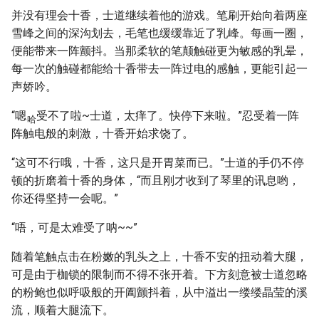
并没有理会十香，士道继续着他的游戏。笔刷开始向着两座
雪峰之间的深沟划去，毛笔也缓缓靠近了乳峰。每画一圈，
便能带来一阵颤抖。当那柔软的笔颠触碰更为敏感的乳晕，
每一次的触碰都能给十香带去一阵过电的感触，更能引起一
声娇吟。
“嗯
受不了啦~士道，太痒了。快停下来啦。”忍受着一阵
哈
阵触电般的刺激，十香开始求饶了。
“这可不行哦，十香，这只是开胃菜而已。”士道的手仍不停
顿的折磨着十香的身体，“而且刚才收到了琴里的讯息哟，
你还得坚持一会呢。”
“唔，可是太难受了呐~~”
随着笔触点击在粉嫩的乳头之上，十香不安的扭动着大腿，
可是由于枷锁的限制而不得不张开着。下方刻意被士道忽略
的粉鲍也似呼吸般的开阖颤抖着，从中溢出一缕缕晶莹的溪
流，顺着大腿流下。