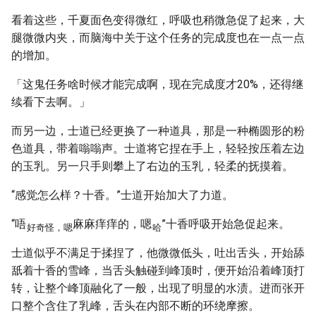
看着这些，千夏面色变得微红，呼吸也稍微急促了起来，大
腿微微内夹，而脑海中关于这个任务的完成度也在一点一点
的增加。
「这鬼任务啥时候才能完成啊，现在完成度才20%，还得继
续看下去啊。」
而另一边，士道已经更换了一种道具，那是一种椭圆形的粉
色道具，带着嗡嗡声。士道将它捏在手上，轻轻按压着左边
的玉乳。另一只手则攀上了右边的玉乳，轻柔的抚摸着。
“感觉怎么样？十香。”士道开始加大了力道。
“唔
麻麻痒痒的，嗯
”十香呼吸开始急促起来。
好奇怪，嗯
哈
士道似乎不满足于揉捏了，他微微低头，吐出舌头，开始舔
舐着十香的雪峰，当舌头触碰到峰顶时，便开始沿着峰顶打
转，让整个峰顶融化了一般，出现了明显的水渍。进而张开
口整个含住了乳峰，舌头在内部不断的环绕摩擦。