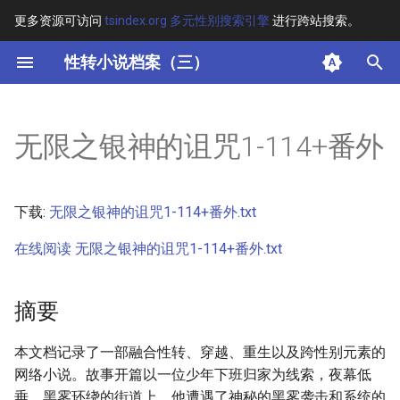
更多资源可访问
tsindex.org 多元性别搜索引擎
进行跨站搜索。
键
性转小说档案（三）
入
摘要
以
无限之银神的诅咒1-114+番外
开
其他信息
始
正文
下载:
无限之银神的诅咒1-114+番外.txt
搜
在线阅读 无限之银神的诅咒1-114+番外.txt
索
摘要
本文档记录了一部融合性转、穿越、重生以及跨性别元素的
网络小说。故事开篇以一位少年下班归家为线索，夜幕低
垂、黑雾环绕的街道上，他遭遇了神秘的黑雾袭击和系统的