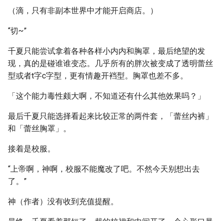
（滴，只有非副本世界中才能开启商店。）
“切~”
千夏只能尝试拿着各种各样小内内和胸罩，最后绝望的发
现，真的是碰谁谁变态。几乎所有的胖次被变成了透明蕾丝
型或者t字c字型，更有情趣开裆型。胸罩也差不多。
「这个能力毒性颇大啊，不知道还有什么其他效果吗？」
最后千夏只能选择看起来比较正常的两件套，「蕾丝内裤」
和「蕾丝胸罩」。
接着是校服。
“上帝啊，神啊，校服不能魔改了吧。不然今天别想出去
了。”
神（作者）没有收到充值提醒。