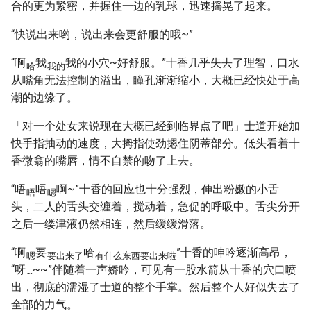
合的更为紧密，并握住一边的乳球，迅速摇晃了起来。
“快说出来哟，说出来会更舒服的哦~”
“啊
我
我的小穴~好舒服。”十香几乎失去了理智，口水
哈
我的
从嘴角无法控制的溢出，瞳孔渐渐缩小，大概已经快处于高
潮的边缘了。
「对一个处女来说现在大概已经到临界点了吧」士道开始加
快手指抽动的速度，大拇指使劲摁住阴蒂部分。低头看着十
香微翕的嘴唇，情不自禁的吻了上去。
“唔
唔
啊~”十香的回应也十分强烈，伸出粉嫩的小舌
唔
嗯
头，二人的舌头交缠着，搅动着，急促的呼吸中。舌尖分开
之后一缕津液仍然相连，然后缓缓滑落。
“啊
要
哈
”十香的呻吟逐渐高昂，
嗯
要出来了
有什么东西要出来啦
“呀
~~”伴随着一声娇吟，可见有一股水箭从十香的穴口喷
~
出，彻底的濡湿了士道的整个手掌。然后整个人好似失去了
全部的力气。