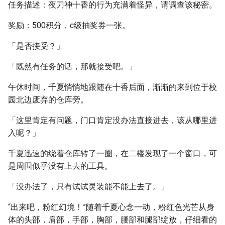
任务描述：夜刀神十香的行为充满着怪异，请调查该秘密。
奖励：500积分，c级抽奖券一张。
「是否接受？」
「既然有任务的话，那就接受吧。」
午休时间，千夏悄悄地跟随在十香后面，渐渐的来到位于校
园北边废弃的仓库旁。
「这里肯定有问题，门口肯定没办法直接进去，该从哪里进
入呢？」
千夏迅速的绕着仓库转了一圈，在二楼发现了一个窗口，可
是周围似乎没有上去的工具。
「没办法了，只有试试灵装能不能上去了。」
“出来吧，粉红幻境！”随着千夏心念一动，粉红色光芒从身
体的头部，肩部，手部，胸部，腰部和腿部绽放，仔细看的