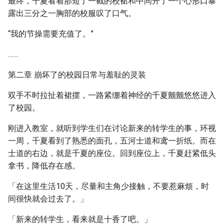
最终，千夏看着那短了一截的校裙和中间开了一个心形口暴
露出三分之一胸部的校服叹了口气。
“我的节操需要充值了。”
……
第二章 崩坏了的校园日常与羞耻的灵装
双手不时拉扯着裙摆，一路紧绷着神经的千夏颤颤悠悠进入
了校园。
刚进入教室，就听到学生们在讨论新来的转学生的事，环视
一周，千夏看到了熟悉的面孔，五河士道和鸢一折纸。而在
士道的右边，就是千夏的座位。回到座位上，千夏赶紧低头
拿书，降低存在感。
「在这里生活10天，尽量和主角少接触，不要惹麻烦，时
间很快就会过去了。」
「新来的转学生，看来就是十香了吧。」