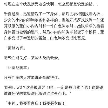
对现在这个状况接受这么快啊，怎么想都是设定的错。」
千夏起身，迅速清洗了一下身体，然后去衣柜翻找着内衣，
少女的小内内和胸罩各种各样的，当她好找歹找找到一件还
算顺眼的蓝白小内内时和一件白色胸罩时，她眼睁睁的看着
身体冒出微弱的黑气，然后小内内和胸罩就变了个模样，蓝
白条变成了半透明的蕾丝，白色胸罩变成比基尼。
「蕾丝内裤」
透气性能良好，某些人类的最爱。
「比基尼胸罩」
只有性感的人才能真正驾驭得住。
“卧槽，wtf？这是被诅咒了吧，一定是被诅咒了吧！这是碰
谁谁怀孕的究极进化版碰谁谁变态吧。”
「主神，我要看商店！我要买衣服！」