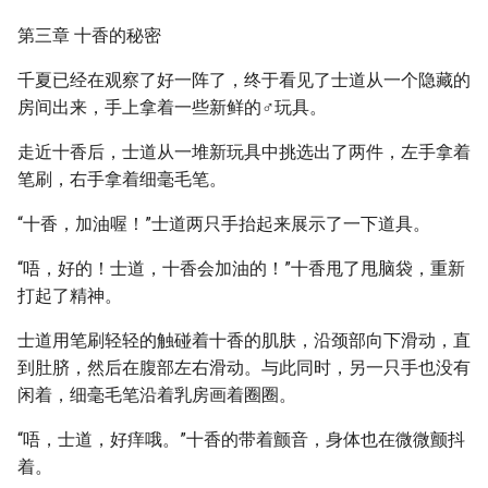
第三章 十香的秘密
千夏已经在观察了好一阵了，终于看见了士道从一个隐藏的
房间出来，手上拿着一些新鲜的♂玩具。
走近十香后，士道从一堆新玩具中挑选出了两件，左手拿着
笔刷，右手拿着细毫毛笔。
“十香，加油喔！”士道两只手抬起来展示了一下道具。
“唔，好的！士道，十香会加油的！”十香甩了甩脑袋，重新
打起了精神。
士道用笔刷轻轻的触碰着十香的肌肤，沿颈部向下滑动，直
到肚脐，然后在腹部左右滑动。与此同时，另一只手也没有
闲着，细毫毛笔沿着乳房画着圈圈。
“唔，士道，好痒哦。”十香的带着颤音，身体也在微微颤抖
着。