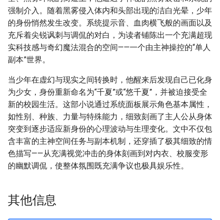
强制介入。随着黑雾侵入体内和头部出现的洁白光晕，少年
的身份悄然发生改变。系统提示音、血肉横飞般的画面以及
充斥着尖锐讽刺与调侃的对白，为读者铺陈出一个充满超现
实科技感与奇幻魔法混合的空间——一个由主神操控的“单人
副本”世界。
当少年在虚幻与现实之间转换时，他醒来后发现自己已化身
为少女，身份重新命名为“千夏”或“悠千夏”，并被迫接受全
新的校园生活。这部小说通过系统面板展示角色基本属性，
如性别、种族、力量与特殊能力，细致刻画了主人公从身体
突变到逐步适应新身份的心理波动与生理变化。文中不仅包
含丰富的主神空间任务与副本机制，还穿插了极其细致的情
色描写——从充满视觉冲击的身体刻画到对内衣、校服变形
的幽默调侃，使整体氛围既充满争议也极具娱乐性。
其他信息