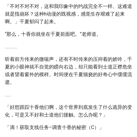
「不对不对不对，这和我印象中的约战完全不一样。这难道
就是指崩坏？这种h动漫的既视感，感觉生存艰难了起来
啊。」千夏郁闷了起来。
“那么，十香你就坐在千夏前面吧。”老师道。
…………
听着前方传来的微喘声，还有不时传来的压抑着的娇吟，千
夏的小眼神就不自觉的瞟向右边，却只能看到士道正襟危坐
或者望着窗外的模样。时间便在千夏猫挠的好奇心中缓缓流
逝。
……
「好想跟踪十香他们啊，这个世界到底发生了什么诡异的变
化，可是又不好和士道他们接触。怎么办呢？」
「滴！获取支线任务–调查十香的秘密（C）」