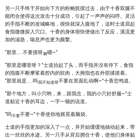
另一只手终于开始向下方的粉鲍抚摸过去，由于十香双腿不
能闭合使得这次攻击十分成功，引起了一声声的闷哼。灵活
的手指不断的攻城略地，很快就深入腹地了，这时士道屈起
食指微微探入穴口。十香的身体很快便做出了反应，溪流更
加的湍急，喘息声也更为频繁。
“那里……不要摸呀
嗯~”
啊
“那里是哪里呀？”士道抬起了头，而手指并没有停下，食指
的指腹不断摩挲着腔内的软肉，大拇指也在外部揉搓着。
“那里就是……呜
不要在里面乱动啊~”十香悲鸣道。
我不知道呀
“那个地方，叫小穴哟，来，跟我念，我的小穴好舒服~”士
道贴近十香的耳边，一字一顿的说道。
“呜
不要~”十香使劲地摇晃着脑袋。
不要
士道的手指更加的深入了一点，并开始缓缓地抽动起来，带
出一丝丝的水迹。另一只手从背后拥住十香，使他们身体贴