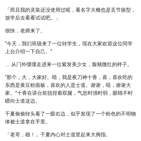
「而且我的灵装还没使用过呢，看名字大概也是丢节操型，
放学后去看看试试吧。」
很快，老师来了。
“今天，我们班级来了一位转学生，现在大家欢迎这位同学
上台介绍一下自己。”
……从门外缓缓走进来一位紫发美少女，脸颊微红的样子。
“那个，大，大家好。唔，我是夜刀神十香，喜，喜欢吃的
东西是黄豆粉面板，喜欢的人是士道。谢谢，唔，谢谢大
家。”十香在讲台前扭捏着双腿，气息时强时弱，眼睛不时
瞟向士道这边。
千夏偷偷转头看了一眼右边，似乎发现了一个粉色的不明物
体被士道拿在手里。
「老哥，稳！」千夏内心对士道竖起来大拇指。