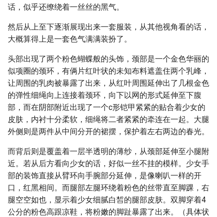
话，似乎还缭绕着一丝丝的黑气。
然后从上至下逐渐展现出来一套服装，从其他视角看的话，
大概算得上是一套色气满满装扮了。
头部出现了两个粉色蝴蝶般的头饰，颈部是一个金色华丽的
似项圈的颈环，有俩片红叶状的未知布料遮盖住两个乳峰，
让周围的乳肉被暴露了出来，从红叶周围延伸出了几根金色
的弹性细绳向上连接着颈环，向下以网的形式延伸至下腹
部，而在阴部附近出现了一个c形铠甲紧紧的贴合着少女的
皮肤，内衬十分柔软，细绳将二者紧紧的牵连在一起。大腿
外侧则是两件从中间分开的裙摆，保护着左右两边的春光。
而背后则是覆盖着一层半透明的薄纱，从颈部延伸至小腿附
近。若从后方看向少女的话，好似一丝不挂的模样。少女手
部的装饰直接从臂环向手腕部分延伸，是像喇叭一样的开
口，红黑相间。而腿部左腿环绕着粉色的丝带直至脚踝，右
腿空空如也，显示着少女细腻白皙的腿部皮肤。双脚穿着4
公分的粉色高跟凉鞋，将粉嫩的脚趾暴露了出来。（具体状