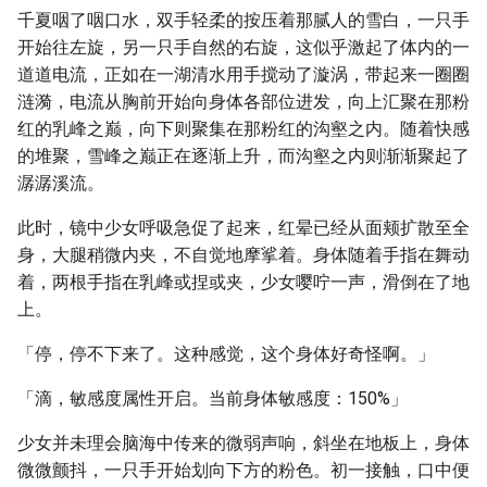
千夏咽了咽口水，双手轻柔的按压着那腻人的雪白，一只手
开始往左旋，另一只手自然的右旋，这似乎激起了体内的一
道道电流，正如在一湖清水用手搅动了漩涡，带起来一圈圈
涟漪，电流从胸前开始向身体各部位进发，向上汇聚在那粉
红的乳峰之巅，向下则聚集在那粉红的沟壑之内。随着快感
的堆聚，雪峰之巅正在逐渐上升，而沟壑之内则渐渐聚起了
潺潺溪流。
此时，镜中少女呼吸急促了起来，红晕已经从面颊扩散至全
身，大腿稍微内夹，不自觉地摩挲着。身体随着手指在舞动
着，两根手指在乳峰或捏或夹，少女嘤咛一声，滑倒在了地
上。
「停，停不下来了。这种感觉，这个身体好奇怪啊。」
「滴，敏感度属性开启。当前身体敏感度：150%」
少女并未理会脑海中传来的微弱声响，斜坐在地板上，身体
微微颤抖，一只手开始划向下方的粉色。初一接触，口中便