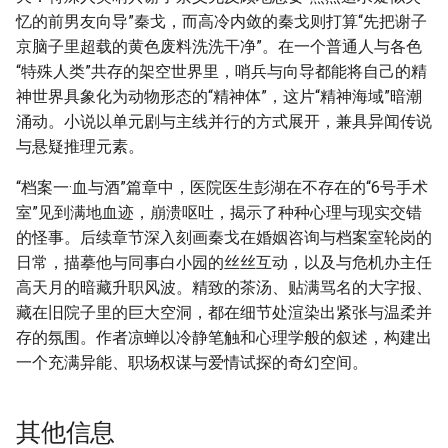
忆的前男友向导”秦戈，而高冷内敛的秦戈则打算“先把谢子
京脑子里超载的黄色废料洗洗干净”。在一个普通人与各色
“特殊人类”共存的架空世界里，哨兵与向导都能将自己的精
神世界具象化为动物形态的“精神体”，这片“精神海域”暗潮
涌动。小说以单元剧与主线并行的方式展开，兼具异闻传说
与悬疑推理元素。
“档案一·血与酒”篇章中，医院医生彭湖在不存在的“6号手术
室”见到满地血迹，崩溃呕吐，揭示了种种心理与现实交错
的怪事。后续章节深入刻画秦戈在婚姻咨询与档案室轮岗的
日常，描摹他与同事白小园的丝丝互动，以及与危机办主任
高天月的暗藏升职风波。精致的茶汤、贴满骂名的大字报、
藏在旧院子里的巨大空洞，都在细节处渲染出紧张与温柔并
存的氛围。作者凉蝉以冷静笔触和心理学般的叙述，构建出
一个充满异能、职场权谋与爱情试探的奇幻空间。
其他信息