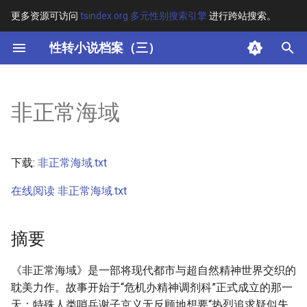
更多资源可访问
tsindex.org 多元性别搜索引擎
进行跨站搜索。
键
性转小说档案（三）
入
摘要
以
非正常海域
开
其他信息
始
下载:
非正常海域.txt
搜
在线阅读 非正常海域.txt
索
摘要
《非正常海域》是一部将现代都市与超自然精神世界交织的
耽美力作。故事开始于“危机办精神调剂科”正式成立的那一
天：特殊人类哨兵谢子京义无反顾地想要“热烈追求疑似失