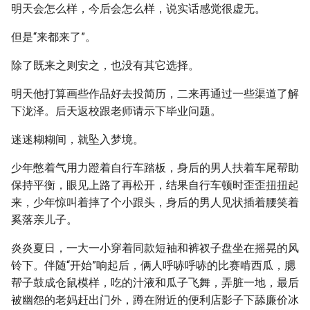
明天会怎么样，今后会怎么样，说实话感觉很虚无。
但是“来都来了”。
除了既来之则安之，也没有其它选择。
明天他打算画些作品好去投简历，二来再通过一些渠道了解
下泷泽。后天返校跟老师请示下毕业问题。
迷迷糊糊间，就坠入梦境。
少年憋着气用力蹬着自行车踏板，身后的男人扶着车尾帮助
保持平衡，眼见上路了再松开，结果自行车顿时歪歪扭扭起
来，少年惊叫着摔了个小跟头，身后的男人见状插着腰笑着
奚落亲儿子。
炎炎夏日，一大一小穿着同款短袖和裤衩子盘坐在摇晃的风
铃下。伴随“开始”响起后，俩人呼哧呼哧的比赛啃西瓜，腮
帮子鼓成仓鼠模样，吃的汁液和瓜子飞舞，弄脏一地，最后
被幽怨的老妈赶出门外，蹲在附近的便利店影子下舔廉价冰