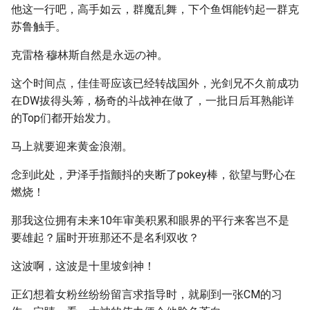
他这一行吧，高手如云，群魔乱舞，下个鱼饵能钓起一群克
苏鲁触手。
克雷格·穆林斯自然是永远の神。
这个时间点，佳佳哥应该已经转战国外，光剑兄不久前成功
在DW拔得头筹，杨奇的斗战神在做了，一批日后耳熟能详
的Top们都开始发力。
马上就要迎来黄金浪潮。
念到此处，尹泽手指颤抖的夹断了pokey棒，欲望与野心在
燃烧！
那我这位拥有未来10年审美积累和眼界的平行来客岂不是
要雄起？届时开班那还不是名利双收？
这波啊，这波是十里坡剑神！
正幻想着女粉丝纷纷留言求指导时，就刷到一张CM的习