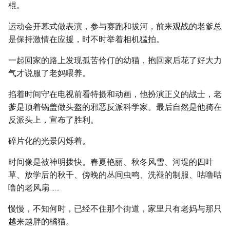
棍。
运动会开幕式做表演，参与赛跑和拔河，前来观战的老爹总
是保持激情在应援，时不时举着相机猛拍。
一起回家的路上发现孤苦伶仃的幼猫，抱回家后花了好大力
气才说服了老妈喂养。
掐着时间守在电视前看特摄和动画，他扮演正义的战士，老
爹是顶着锅盖做头盔的邪恶反派科学家。最后自然是他骑在
反派头上，宣布了胜利。
碎片化的光景闪烁着。
时间像是被神明拨快。春夏艳丽、秋冬风雪、河堤的四叶
草、放学后的秋千、傍晚的丛间虫鸣、洗褪的制服、咕噜咕
噜的老风扇……
慢慢，不知何时，已经不住那个街道，家里只有老妈与那只
越来越胖的橘猫。