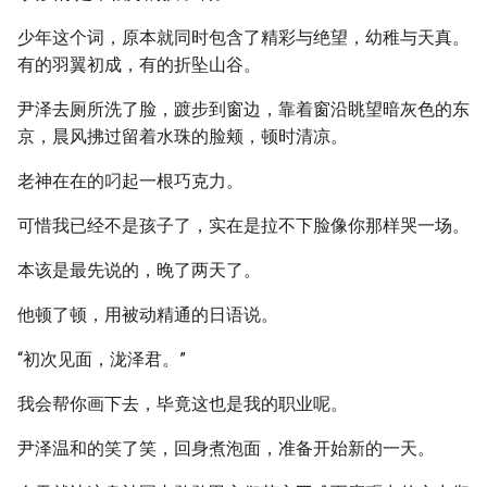
少年这个词，原本就同时包含了精彩与绝望，幼稚与天真。
有的羽翼初成，有的折坠山谷。
尹泽去厕所洗了脸，踱步到窗边，靠着窗沿眺望暗灰色的东
京，晨风拂过留着水珠的脸颊，顿时清凉。
老神在在的叼起一根巧克力。
可惜我已经不是孩子了，实在是拉不下脸像你那样哭一场。
本该是最先说的，晚了两天了。
他顿了顿，用被动精通的日语说。
“初次见面，泷泽君。”
我会帮你画下去，毕竟这也是我的职业呢。
尹泽温和的笑了笑，回身煮泡面，准备开始新的一天。