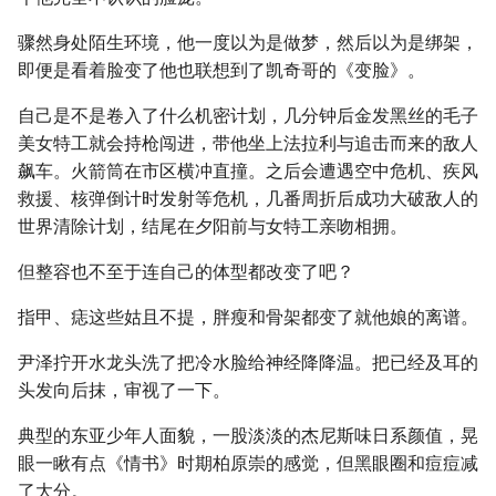
骤然身处陌生环境，他一度以为是做梦，然后以为是绑架，
即便是看着脸变了他也联想到了凯奇哥的《变脸》。
自己是不是卷入了什么机密计划，几分钟后金发黑丝的毛子
美女特工就会持枪闯进，带他坐上法拉利与追击而来的敌人
飙车。火箭筒在市区横冲直撞。之后会遭遇空中危机、疾风
救援、核弹倒计时发射等危机，几番周折后成功大破敌人的
世界清除计划，结尾在夕阳前与女特工亲吻相拥。
但整容也不至于连自己的体型都改变了吧？
指甲、痣这些姑且不提，胖瘦和骨架都变了就他娘的离谱。
尹泽拧开水龙头洗了把冷水脸给神经降降温。把已经及耳的
头发向后抹，审视了一下。
典型的东亚少年人面貌，一股淡淡的杰尼斯味日系颜值，晃
眼一瞅有点《情书》时期柏原崇的感觉，但黑眼圈和痘痘减
了大分。