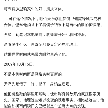
可五官脸型确实生的好，挺拔立体。
……可在这个情况下，哪怕天乐彦祖伊健卫健霆锋城武究极
合体。也丝毫消除不了看镜子结果不是自己的脸的惊悚感。
尹泽回到笔记本电脑前，犹豫着开始互联网冲浪。
甭管发生什么，再奇葩那我肯定还在地球上。
结果世界时间就先暴力瞬秒单杀了他。
2009年10月15日。
不是本机时间而是网络实时更新的。
尹泽先是懵了一阵，起了一身鸡皮疙瘩。
他把键盘敲的噼里啪啦响，使出浑身解数开始疯狂搜索历
史、国家、地理这些难以改变的既定事实。相比起这些，他
能自如拼写阅读日文已经就是个芝麻大点的发现。