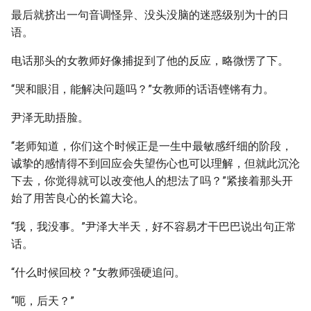
最后就挤出一句音调怪异、没头没脑的迷惑级别为十的日
语。
电话那头的女教师好像捕捉到了他的反应，略微愣了下。
“哭和眼泪，能解决问题吗？”女教师的话语铿锵有力。
尹泽无助捂脸。
“老师知道，你们这个时候正是一生中最敏感纤细的阶段，
诚挚的感情得不到回应会失望伤心也可以理解，但就此沉沦
下去，你觉得就可以改变他人的想法了吗？”紧接着那头开
始了用苦良心的长篇大论。
“我，我没事。”尹泽大半天，好不容易才干巴巴说出句正常
话。
“什么时候回校？”女教师强硬追问。
“呃，后天？”