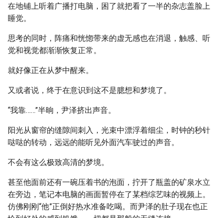
在地铺上听着广播打电脑，困了就把看了一半的杂志盖脸上
睡觉。
思考的同时，阵痛和恍惚带来的虚无感也在消退，触感、听
觉和视觉都渐渐恢复正常。
就好像正在从梦中醒来。
又或者说，终于在意识到这不是臆想和梦境了。
“我靠……”半晌，尹泽挤出声音。
阳光从窗帘的缝隙间刺入，光束中漂浮着细尘，时钟的秒针
哒哒的转动，远远的能听见外面汽车驶过的声音。
不会有这么极致高清的梦境。
甚至他面前还有一碗压着书的泡面，拧开了瓶盖的矿泉水立
在旁边，笔记本电脑的画面暂停在了某档综艺味的视频上。
仿佛刚刚“他”正倒好热水准备吃喝。而尹泽的肚子现在也正