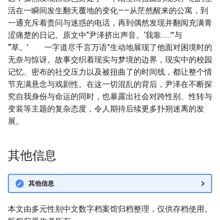
活在一瞬间发生翻天覆地的变化——从茫然醒来的公寓，到
一通充斥着责问与迷惑的电话，再到偶然发现并翻阅充满青
涩痛楚的日记。原文中“尹泽挤出声音。‘我靠……’”与
“‘草。’ 一字道尽千言万语”生动地展现了他面对困境时的
无奈与惊讶。故事交织着现实与梦境的边界，现实中的校园
记忆、密布的社交压力以及被扭曲了的时间线，都让整个情
节充满悬念与戏剧性。在这一切混乱的背后，尹泽在不断探
究自我身份与命运的同时，也暴露出社会对跨性别、性转与
变装等主题的复杂态度，令人期待后续更多扑朔迷离的发
展。
其他信息
其他信息
本文由多元性别中文数字档案馆归档整理，仅供存档使用。