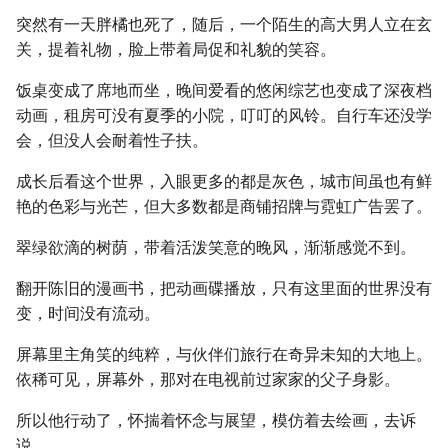
突然有一天胖橘也死了，随后，一个陌生的高大男人立在玄
关，提着礼物，脸上带着局促和礼貌的笑容。
饭桌变成了席地而坐，晚间爱看的悠闲综艺也变成了深夜档
动画，租房可没有夏季的小院，叮叮的风铃。自行车还没学
会，但没人会耐着性子扶。
成长后看这个世界，入眼更多的都是灰色，城市间虽也有鲜
艳的色彩与光芒，但大多数都是商铺招牌与霓虹广告罢了。
翠绿欲滴的树荫，带着活泼笑意的晚风，渐渐感觉不到。
翻开陈旧的漫画书，把动画碟播放，只有这里面的世界没有
变，时间没有流动。
屏幕里主角笑的纯粹，与伙伴们旅行在奇异未知的大地上。
依稀可见，屏幕外，那对在电视前过家家的父子身影。
所以他行动了，怀揣着怀念与展望，模仿着去绘画，去诉
说。