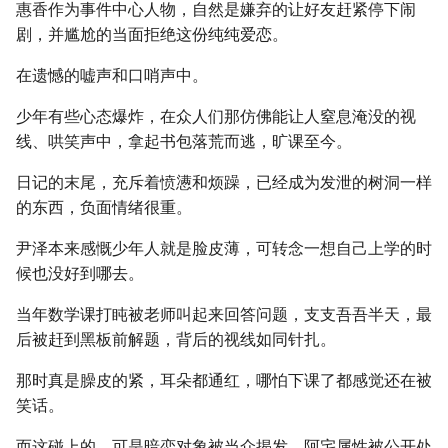
惠香作为事件中心人物，自然是嫌弃的让好友赶紧停下闹
剧，并尴尬的当面拒绝这份纯纯爱恋。
在遗憾的嘘声和口哨声中。
少年有些心态爆炸，在众人们那仿佛能让人窒息淹没的视
线、哄笑声中，拿起书包落荒而逃，旷课至今。
日记的末尾，充斥着愤懑和烦躁，已经成为发泄的树洞一样
的东西，负面情绪很重。
尹泽本来感慨少年人就是脸皮薄，可转念一想自己上学的时
候也没好到哪去。
当年数学课打盹被老师叫起来回答问题，支支吾吾半天，最
后被赶到黑板前解题，背后的视线如同针扎。
那时真是臊皮的紧，耳朵都通红，哪怕下课了都感觉还在被
笑话。
而这碰上的，可是暗恋对象被当众揭发、阿宅属性被公开处