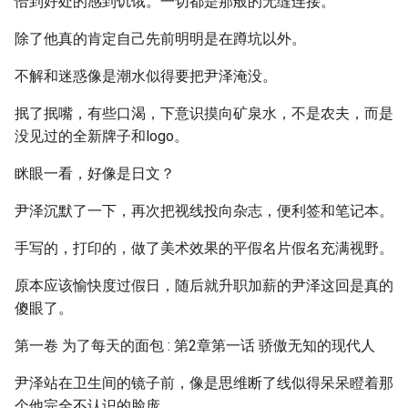
恰到好处的感到饥饿。一切都是那般的无缝连接。
除了他真的肯定自己先前明明是在蹲坑以外。
不解和迷惑像是潮水似得要把尹泽淹没。
抿了抿嘴，有些口渴，下意识摸向矿泉水，不是农夫，而是
没见过的全新牌子和logo。
眯眼一看，好像是日文？
尹泽沉默了一下，再次把视线投向杂志，便利签和笔记本。
手写的，打印的，做了美术效果的平假名片假名充满视野。
原本应该愉快度过假日，随后就升职加薪的尹泽这回是真的
傻眼了。
第一卷 为了每天的面包 : 第2章第一话 骄傲无知的现代人
尹泽站在卫生间的镜子前，像是思维断了线似得呆呆瞪着那
个他完全不认识的脸庞。