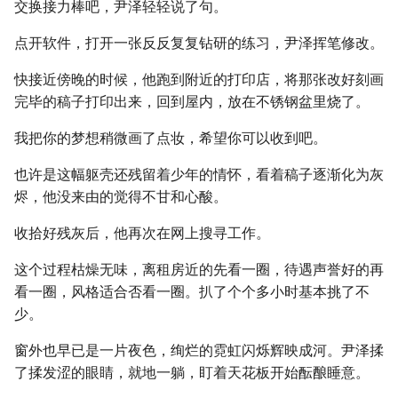
交换接力棒吧，尹泽轻轻说了句。
点开软件，打开一张反反复复钻研的练习，尹泽挥笔修改。
快接近傍晚的时候，他跑到附近的打印店，将那张改好刻画
完毕的稿子打印出来，回到屋内，放在不锈钢盆里烧了。
我把你的梦想稍微画了点妆，希望你可以收到吧。
也许是这幅躯壳还残留着少年的情怀，看着稿子逐渐化为灰
烬，他没来由的觉得不甘和心酸。
收拾好残灰后，他再次在网上搜寻工作。
这个过程枯燥无味，离租房近的先看一圈，待遇声誉好的再
看一圈，风格适合否看一圈。扒了个个多小时基本挑了不
少。
窗外也早已是一片夜色，绚烂的霓虹闪烁辉映成河。尹泽揉
了揉发涩的眼睛，就地一躺，盯着天花板开始酝酿睡意。