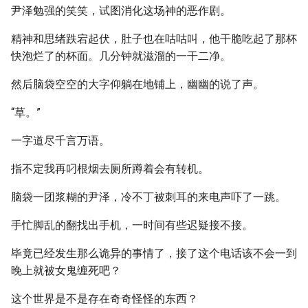
尹泽勉强的笑笑，试图消化这场神的恶作剧。
精神和思绪跌宕起伏，肚子也在咕咕叫，他干脆吃起了那杯
快泡烂了的杯面。几分钟就滋溜的一干二净。
然后脑袋空空的大字仰躺在地铺上，幽幽的说了声。
“草。”
一字道尽千言万语。
指不定我再叼根烟去厕所蹲着会有转机。
脑袋一团浆糊的尹泽，冷不丁被刺耳的来电声吓了一跳。
手忙脚乱的翻找出手机，一时间有些迟疑接不接。
毕竟已经发生那么诡异的事情了，接了这个电话该不会一到
晚上就被女鬼缠死吧？
这个世界是不是存在奇奇怪怪的东西？