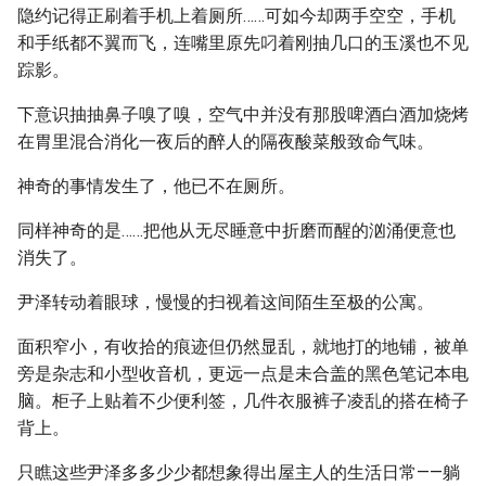
隐约记得正刷着手机上着厕所……可如今却两手空空，手机
和手纸都不翼而飞，连嘴里原先叼着刚抽几口的玉溪也不见
踪影。
下意识抽抽鼻子嗅了嗅，空气中并没有那股啤酒白酒加烧烤
在胃里混合消化一夜后的醉人的隔夜酸菜般致命气味。
神奇的事情发生了，他已不在厕所。
同样神奇的是……把他从无尽睡意中折磨而醒的汹涌便意也
消失了。
尹泽转动着眼球，慢慢的扫视着这间陌生至极的公寓。
面积窄小，有收拾的痕迹但仍然显乱，就地打的地铺，被单
旁是杂志和小型收音机，更远一点是未合盖的黑色笔记本电
脑。柜子上贴着不少便利签，几件衣服裤子凌乱的搭在椅子
背上。
只瞧这些尹泽多多少少都想象得出屋主人的生活日常——躺