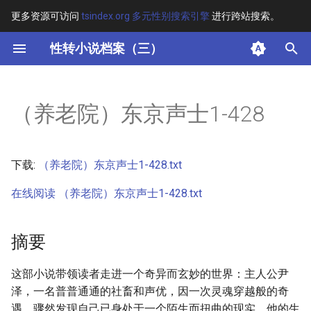
更多资源可访问
tsindex.org 多元性别搜索引擎
进行跨站搜索。
键
性转小说档案（三）
入
摘要
以
（养老院）东京声士1-428
开
其他信息
始
正文
下载:
（养老院）东京声士1-428.txt
搜
在线阅读 （养老院）东京声士1-428.txt
索
摘要
这部小说带领读者走进一个奇异而玄妙的世界：主人公尹
泽，一名普普通通的社畜和声优，因一次灵魂穿越般的奇
遇，骤然发现自己已身处于一个陌生而扭曲的现实。他的生