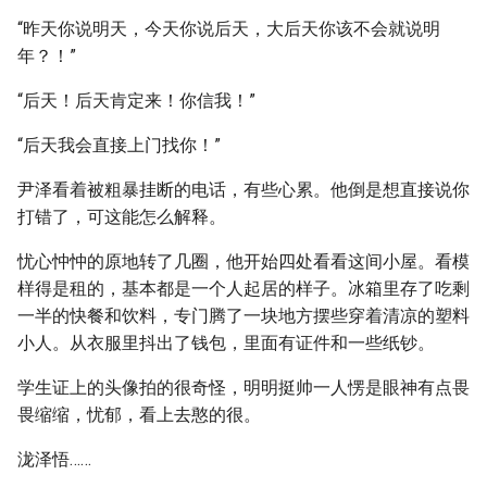
“昨天你说明天，今天你说后天，大后天你该不会就说明
年？！”
“后天！后天肯定来！你信我！”
“后天我会直接上门找你！”
尹泽看着被粗暴挂断的电话，有些心累。他倒是想直接说你
打错了，可这能怎么解释。
忧心忡忡的原地转了几圈，他开始四处看看这间小屋。看模
样得是租的，基本都是一个人起居的样子。冰箱里存了吃剩
一半的快餐和饮料，专门腾了一块地方摆些穿着清凉的塑料
小人。从衣服里抖出了钱包，里面有证件和一些纸钞。
学生证上的头像拍的很奇怪，明明挺帅一人愣是眼神有点畏
畏缩缩，忧郁，看上去憨的很。
泷泽悟……