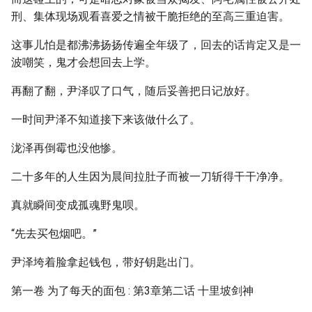
刑、集体现场观看喜爱之情被干脆拒绝的至高三重迫害。
这事儿怕是都沸沸扬扬传遍全年级了，回去的话肯定又是一
波嘲笑，鬼才会想回去上学。
再翻了翻，尹泽叹了口气，随后妥善把日记放好。
一时间尹泽不知道接下来该做什么了。
泷泽再倒霉也没他惨。
二十多年的人生因为晨间拉肚子而被一刀斩得干干净净。
真就瞬间变成孤魂野鬼呗。
“先去买包烟吧。”
尹泽垮着脸拿起钱包，带好钥匙出门。
第一卷 为了每天的面包 : 第3章第二话 十里坡剑神