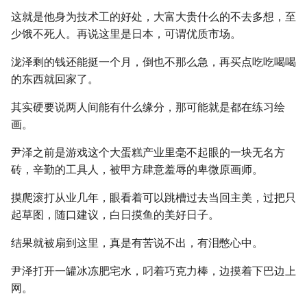
这就是他身为技术工的好处，大富大贵什么的不去多想，至
少饿不死人。再说这里是日本，可谓优质市场。
泷泽剩的钱还能挺一个月，倒也不那么急，再买点吃吃喝喝
的东西就回家了。
其实硬要说两人间能有什么缘分，那可能就是都在练习绘
画。
尹泽之前是游戏这个大蛋糕产业里毫不起眼的一块无名方
砖，辛勤的工具人，被甲方肆意羞辱的卑微原画师。
摸爬滚打从业几年，眼看着可以跳槽过去当回主美，过把只
起草图，随口建议，白日摸鱼的美好日子。
结果就被扇到这里，真是有苦说不出，有泪憋心中。
尹泽打开一罐冰冻肥宅水，叼着巧克力棒，边摸着下巴边上
网。