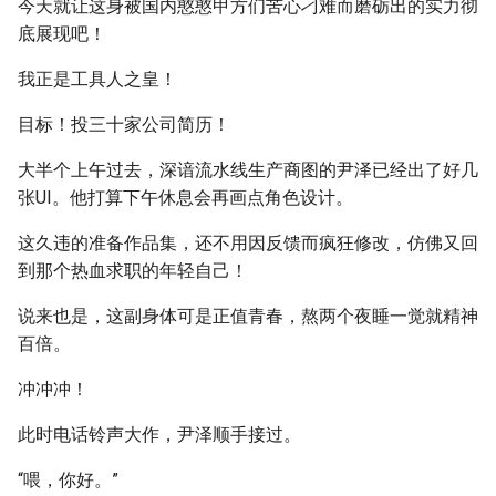
今天就让这身被国内憨憨甲方们苦心刁难而磨砺出的实力彻
底展现吧！
我正是工具人之皇！
目标！投三十家公司简历！
大半个上午过去，深谙流水线生产商图的尹泽已经出了好几
张UI。他打算下午休息会再画点角色设计。
这久违的准备作品集，还不用因反馈而疯狂修改，仿佛又回
到那个热血求职的年轻自己！
说来也是，这副身体可是正值青春，熬两个夜睡一觉就精神
百倍。
冲冲冲！
此时电话铃声大作，尹泽顺手接过。
“喂，你好。”