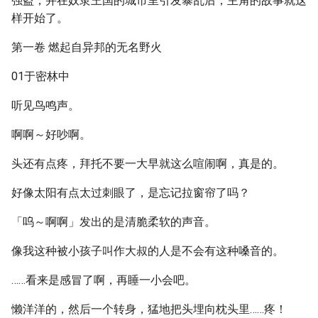
强盗，并在奴隶王国的城市里引发暴乱后，主角的故事就这
样开始了。
第一卷 燃起自异邦的无名野火
01于密林中
听见鸟鸣声。
啊啊～好吵啊。
头还有点疼，拜托不要一大早就这么喧闹啊，真是的。
好像太阳有点太过刺眼了，是忘记拉窗帘了吗？
「呜～啊啊」发出的是清脆柔软的声音。
像我这种被小孩子叫作大叔的人是不会有这种嗓音的。
……看来是感冒了啊，再睡一小会吧。
懒洋洋的，然后一个转身，猛地把头埋向枕头里……疼！