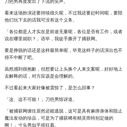
刀疤男再度发出了下流的笑声。
看来这场扮演还要持续很久呢，不过我还要赶时间呢，要陪
他们玩下去的话我可没有这个义务。
「各位都是人才实在是前途无量呢，各位是否有工作，或者
说在哪里就职？」语毕，我徒手撕开了捕获网。
要是挣脱的话还是这样最简单呢，毕竟这样子的话演出也不
得不中断了吧。
虽然感到很抱歉，但想要让上头换个人来文案呢，好好地上
去解释的话，对方应该是会理解的。
不过看起来大家好像被震惊了，是怎么回事？
「这、这不可能！」刀疤男惊讶道。
「被捕获网缠住居然还能逃脱，这可是具有麻痹身体和阻止
魔法发动的珍品，可是为了捕获稀有精灵而特别定做的
啊！」寸头男似乎抓狂着。