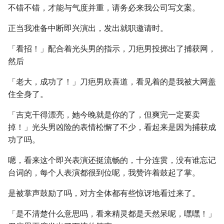
不错不错，才能与气度并重，请务必来我公司写文案。
正当我准备中断即兴演出，发出就职邀请时。
「看招！」配合着光头男的指示，刀疤男投掷出了捕获网，
然后
「老大，成功了！」刀疤男欣喜道，看见着的是我被大网盖
住全身了。
「吉克干得漂亮，她今晚就是你的了，但爽完一定要卖
掉！」光头男凶险的表情松懈了不少，看起来是因为捕获成
功了吗。
嗯，看来这个即兴表演还挺流畅的，十分连贯，没有谁忘记
台词的，每个人表演都很到位呢，我赞许着鼓起了掌。
是被掌声鼓励了吗，对方全体都有些惊讶地看过来了。
「是不清楚什么意思吗，看来精灵都是天然呆呢，嘿嘿！」