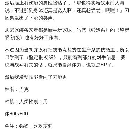
然后脸上有伤疤的男性接话了，「那也得卖给奴隶商人再
说，不过那副身体还真是诱人啊，还真想尝尝，嘿嘿！」刀
疤男发出了下流的笑声。
从武器装备来看都是新手玩家呢，当然《锻造系》的《鉴定
眼·初级》也有好好工作着。
不过因为当初并没有把技能点花费在生产系的技能里，所以
只学到了《鉴定眼·初级》，只能看到部分的对手信息，要
说与战斗有关的话，就只能看到体力，也就是HP了。
然后我发动技能看向了刀疤男
姓名：吉克
种族：人类性别：男
体800/800
备注：强盗，喜欢萝莉