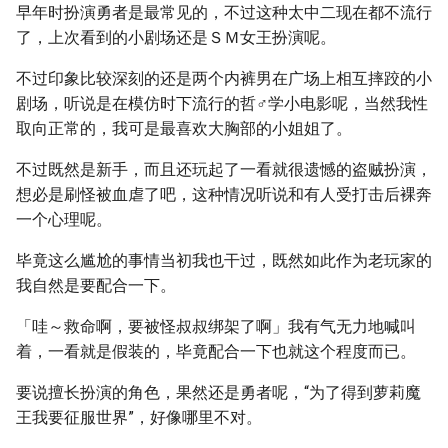
早年时扮演勇者是最常见的，不过这种太中二现在都不流行
了，上次看到的小剧场还是ＳＭ女王扮演呢。
不过印象比较深刻的还是两个内裤男在广场上相互摔跤的小
剧场，听说是在模仿时下流行的哲♂学小电影呢，当然我性
取向正常的，我可是最喜欢大胸部的小姐姐了。
不过既然是新手，而且还玩起了一看就很遗憾的盗贼扮演，
想必是刷怪被血虐了吧，这种情况听说和有人受打击后裸奔
一个心理呢。
毕竟这么尴尬的事情当初我也干过，既然如此作为老玩家的
我自然是要配合一下。
「哇～救命啊，要被怪叔叔绑架了啊」我有气无力地喊叫
着，一看就是假装的，毕竟配合一下也就这个程度而已。
要说擅长扮演的角色，果然还是勇者呢，“为了得到萝莉魔
王我要征服世界”，好像哪里不对。