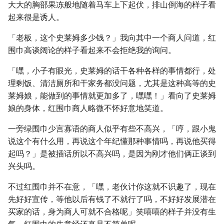
大大的胸部果冻般地随着马车上下起伏，排山倒海的样子看
起来很是诱人。
「老板，这个史莱姆多少钱？」我向其中一个商人问道，红
围巾高谈阔论的样子看起来不会拒绝我的询问。
「嘿，小子有眼光，史莱姆的话干各种各样的事情都行，处
理剩饭、清洁厕所和干家务都没问题，尤其是这种高等的史
莱姆娘，能做到的事情就更加多了，嘿嘿！」看向了史莱姆
娘的身体，红围巾商人略微不怀好意地笑道。
一旁绿围巾少言寡语的商人似乎有些不高兴，「哼，跟小鬼
说这个有什么用，再说这个年纪懂那种事情吗，再说他买得
起吗？」是被插话所以不高兴吗，是因为刚才他们俩正谈到
兴头吗。
不过红围巾并不在意，「嘿，老伙计你这就不识趣了，现在
先好好宣传，等他以后有钱了不就行了吗，不好好发展潜在
买家的话，身为商人可就不合格呢」笑嘻嘻的样子并没有生