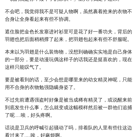
不会吧，我觉得我不是可疑人物啊，虽然裹着抢来的衣物不
合身让全身看起来有些不协调。
遮住脸把金色长发塞进衬衫里可是花了好一番功夫，背后的
羽翅也把后面稍稍撑了起来，把羽翅包起来有些不舒服呢。
本来以为羽翅是什么装饰物，没想到确确实实地是自己身体
的一部分，要是动漫玩偶这样子的话我还是挺喜欢的，现在
这样只能叹气了。
要是被看到的话，至少会想是哪里来的幼女精灵神呢，只能
用不合身的衣物勉强隐瞒身姿了。
不过先前遭遇强盗时好像是被当成稀有精灵了，或说醒来前
到底发生什么事，怎么就变成这幅模样然后被一群他们追捕
了呢……唉，好头疼啊。
话说是卫兵的呼喊引起骚动了吗，排着队的人里有些往这边
看过来了……唉，好麻烦啊。