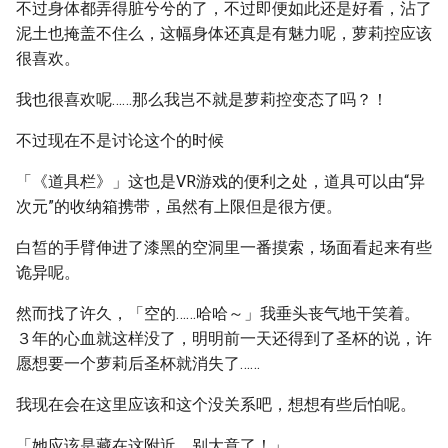
不过身体都弄得脏兮兮的了，不过即便如此还是好看，沾了
泥土也掩盖不住么，这幅身体还真是有魅力呢，萝莉控应该
很喜欢。
我也很喜欢呢……那么我岂不就是萝莉控变态了吗？！
不过现在不是讨论这个的时候
「《道具栏》」这也是VR游戏的便利之处，道具可以由“异
次元”的收纳箱携带，虽然有上限但是很方便。
白皙的手臂伸进了漆黑的空洞里一番摸索，场面看起来有些
诡异呢。
然而找了许久，「空的……哈哈～」我垂头丧气地干笑着。
３年的心血就这样没了，明明前一天还得到了圣杯的说，许
愿想要一个萝莉后圣杯就消失了……
我现在会在这里应该和这个没关系吧，想想有些后怕呢。
「她应该是藏在这附近，别大意了！」