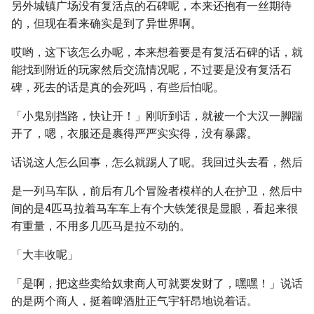
另外城镇广场没有复活点的石碑呢，本来还抱有一丝期待
的，但现在看来确实是到了异世界啊。
哎哟，这下该怎么办呢，本来想着要是有复活石碑的话，就
能找到附近的玩家然后交流情况呢，不过要是没有复活石
碑，死去的话是真的会死吗，有些后怕呢。
「小鬼别挡路，快让开！」刚听到话，就被一个大汉一脚踹
开了，嗯，衣服还是裹得严严实实得，没有暴露。
话说这人怎么回事，怎么就踢人了呢。我回过头去看，然后
是一列马车队，前后有几个冒险者模样的人在护卫，然后中
间的是4匹马拉着马车车上有个大铁笼很是显眼，看起来很
有重量，不用多几匹马是拉不动的。
「大丰收呢」
「是啊，把这些卖给奴隶商人可就要发财了，嘿嘿！」说话
的是两个商人，挺着啤酒肚正气宇轩昂地说着话。