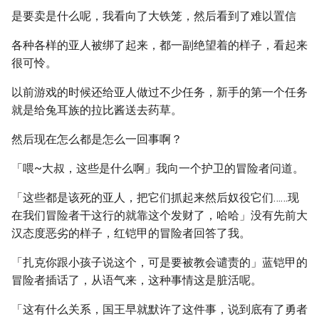
是要卖是什么呢，我看向了大铁笼，然后看到了难以置信
各种各样的亚人被绑了起来，都一副绝望着的样子，看起来
很可怜。
以前游戏的时候还给亚人做过不少任务，新手的第一个任务
就是给兔耳族的拉比酱送去药草。
然后现在怎么都是怎么一回事啊？
「喂~大叔，这些是什么啊」我向一个护卫的冒险者问道。
「这些都是该死的亚人，把它们抓起来然后奴役它们……现
在我们冒险者干这行的就靠这个发财了，哈哈」没有先前大
汉态度恶劣的样子，红铠甲的冒险者回答了我。
「扎克你跟小孩子说这个，可是要被教会谴责的」蓝铠甲的
冒险者插话了，从语气来，这种事情这是脏活呢。
「这有什么关系，国王早就默许了这件事，说到底有了勇者