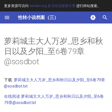
更多资源可访问
tsindex.org 多元性别搜索引擎
进行跨站搜索。
键
性转小说档案（三）
入
摘要
以
萝莉城主大人万岁_思乡和秋
开
其他信息
日以及夕阳_至6卷79章
始
正文
@sosdbot
搜
索
下载:
萝莉城主大人万岁_思乡和秋日以及夕阳_至6卷79章
@sosdbot.txt
在线阅读 萝莉城主大人万岁_思乡和秋日以及夕阳_至6卷
79章@sosdbot.txt