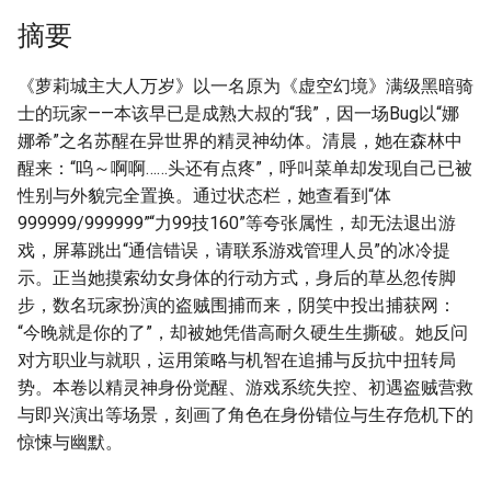
摘要
《萝莉城主大人万岁》以一名原为《虚空幻境》满级黑暗骑
士的玩家——本该早已是成熟大叔的“我”，因一场Bug以“娜
娜希”之名苏醒在异世界的精灵神幼体。清晨，她在森林中
醒来：“呜～啊啊……头还有点疼”，呼叫菜单却发现自己已被
性别与外貌完全置换。通过状态栏，她查看到“体
999999/999999”“力99技160”等夸张属性，却无法退出游
戏，屏幕跳出“通信错误，请联系游戏管理人员”的冰冷提
示。正当她摸索幼女身体的行动方式，身后的草丛忽传脚
步，数名玩家扮演的盗贼围捕而来，阴笑中投出捕获网：
“今晚就是你的了”，却被她凭借高耐久硬生生撕破。她反问
对方职业与就职，运用策略与机智在追捕与反抗中扭转局
势。本卷以精灵神身份觉醒、游戏系统失控、初遇盗贼营救
与即兴演出等场景，刻画了角色在身份错位与生存危机下的
惊悚与幽默。