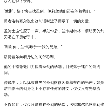
状态却好了太多。
“兰斯，快！快去找圣剑。伊莉丝他们还在等着我们。”
勇者洛特塞尔说出这句话时近乎用尽了一切的力量。
圣骑士连忙应了一声。半刻钟后，兰卡斯特将一柄明亮的剑
刃递在了勇者手中。
“谢谢你，兰卡斯特——我的兄弟。”
洛特塞尔向着身边的同伴称谢。
他的手指微微用力握着圣剑的柄端，目光落于纯白的剑刃
间。
传说中，足以拯救世界的圣剑微微闪烁着莹白的光芒，如是
洁白皓玉的剑身之上不存在任何的符文，仅仅只有光华流
动。
不仅如此，仅仅只是握在圣剑的柄端，洛特塞尔也感觉到残