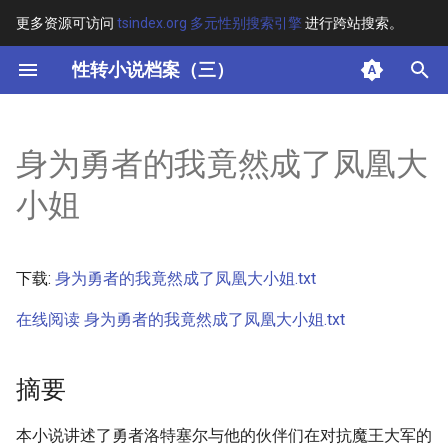
更多资源可访问
tsindex.org 多元性别搜索引擎
进行跨站搜索。
键
性转小说档案（三）
入
摘要
以
身为勇者的我竟然成了凤凰大
开
其他信息
小姐
始
正文
搜
下载:
身为勇者的我竟然成了凤凰大小姐.txt
索
在线阅读 身为勇者的我竟然成了凤凰大小姐.txt
摘要
本小说讲述了勇者洛特塞尔与他的伙伴们在对抗魔王大军的