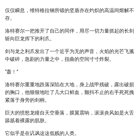
仅仅瞬息，维特格拉钢所锻的坚盾亦在灼炽的高温间熔解不
存。
洛特赛尔一把推开了自己的同伴，用尽一切力量抓起的长剑
斩向巨龙挥下的利爪。
剑与龙之利爪发出了一个近乎为无的声音，火焰的光芒飞溅
中破碎，急剧的力量之中，扭曲的空间寸寸炸裂。
“轰！”
洛特赛尔重重地跌落深陷在大地，身上战甲残破，露出破损
的胸口，他狠狠地吐了几大口鲜血，颤抖不止的右手死死拽
紧落于身旁的剑柄。
巨大的愤怒龙瞳自天空垂落，膜翼震响，滚滚炎风如是火舌
舔舐着裸露的肌肤。
它似乎是在讥讽这这低贱的人类。