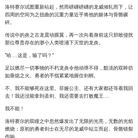
洛特赛尔试图重新站起，然而磅礴磅礴的龙威倾轧而下，让
四周的空间为之扭曲的沉重力量近乎将他的躯体与骨骼碾
碎。
传说中的炎之古龙震动膜翼，再一次向着身前这只胆敢侵扰
那位尊贵存在的渺小人类喷涌下灭世的龙炎。
“哈……这是，输了吗？”
足以燃尽一切事物的不朽龙炎令他动弹不得，黯淡的双眸彷
如垂熄之火。勇者的手指紧紧地握住剑柄。
不、我不能够死在这里。菲娅公主、还有大家都还等着我回
去！我还没能拿到圣剑、我还需要去打败魔王……
我不能！
洛特赛尔的双瞳之中忽然爆发出了无限的光亮，无数的光焰
燃烧；原初的勇者剑士在无尽的龙威中站立而起、骨骼错裂
作响。