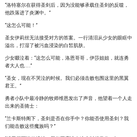
“洛特塞尔在获得圣剑后，因为没能够承载住圣剑的反噬，
他跌落进了炎渊中。”
“这怎么可能！”
圣女伊莉丝无法接受对方的答案。一行清泪从少女的眼眶中
溢出，打湿了被污血浸染的白皙肌肤。
少女啜泣着：“这怎么可能，洛恩哥哥，伊莎姐姐，就连勇
者大人也……”
“圣女，现在不哭泣的时候。我们必须击败包围这里的黑翼
君王。”
勇者小队中最冷静的牧师维恩发出了声音，他望着一个人走
出来的圣骑士：
“兰卡斯特阁下，圣剑是否在你手中？你能否使用圣剑？我
们能击败这些魔族吗？”