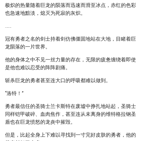
极炽的热量随着巨龙的陨落而迅速而滑至冰点，赤红的色彩
也急速地黯淡，熄灭为死寂的灰炽。
……
冠有勇者之名的剑士持着剑仿佛僵固地站在大地，目睹着巨
龙陨落的一片世界。
他的身体之中不见一丝力量的存在，无限的疲惫缠绕着即使
是他也难以忍受的阵阵剧痛。
斩杀巨龙的勇者甚至连大口的呼吸都难以做到。
“洛特！”
勇者最信任的圣骑士兰卡斯特在废墟中挣扎地站起，圣骑士
同样铠甲破碎、血肉焦作，甚至连从未离身的维特格拉钢圣
盾也在巨龙愤怒的龙炎中摧毁。
但是，比起全身上下难以寻找到一寸完好皮肤的勇者，他的