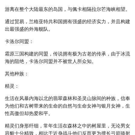
游离在整个大陆最东的岛国，与佩卡相隔拉尔芒海峡相望。
通过贸易，兰格亚特共和国拥有强盛的经济实力，并且构建
出最强盛的外海舰队。
卡洛尔同盟：
霜原三国构建的同盟，传说拥有极为古老的传承，由于冰流
海的阻绝，卡洛尔同盟并不被世人所众知。
其他种族：
精灵：
生活在风暴内海以北的翡翠森林和圣灵山脉间的种族，信奉
为他们和古树带来的生命的自然与生命女神与银月女神，生
性高傲但却热爱和平。
精灵们身形纤细，常年生活在森林之中的树屋里，无论男女
容貌十分精致，相比于近身战斗他们反而更为擅长弓箭骑射