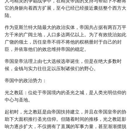
人与精灵的争霸战争中，在精灵帝国的支持与帮助下不断将
它的身躯向着西方扩展，至今已经已经接近囊括整个西方大
陆。
作为亚斯兰特大陆最大的政治实体，帝国共占据有两百万平
方千米的广阔土地，人口多达两亿以上。为了有效统治如此
广饶的领土，历任皇帝不得不将他的权柄册封于自己的封
臣，并依靠他们的效忠维持帝国的稳定。
帝国皇帝法理上由七大选候选举诞生，但是在绝大多数时
候，金钱与实力往往足以压制诸侯们的野心。
帝国中的政治势力：
光之教廷：位处于帝国境内的圣光之城，是人类光明信仰的
中心与圣地。
起初时，光之教廷是由帝国扶持建立，并且在帝国皇帝的协
助下大面积推行圣光信仰。但随着时间的推移，光之教廷影
响力逐步扩大，不仅拥有了直属的军事力量，甚至渐渐摆脱