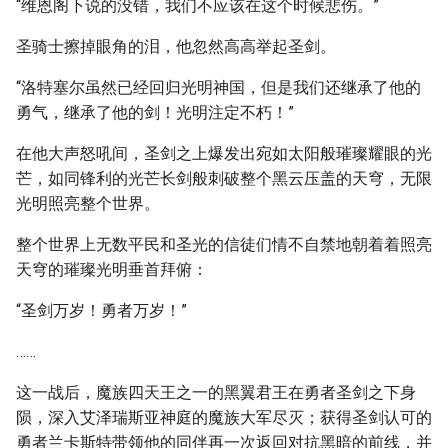
“维恩阁下说的没错，我们不应该在这个时候悲伤。”
圣骑士擦掉眼角的泪，他忽然高高举起圣剑。
“洛特塞尔虽然已经回归光明神国，但是我们还继承了他的
勇气，继承了他的剑！光明注定不朽！”
在他大声怒吼间，圣剑之上爆发出宛如太阳般璀璨耀眼的光
芒，如同锋利的光芒长剑般刺破整个黑云压盖的天穹，无限
光明照亮整个世界。
整个世界上无数平民和圣光的信徒们情不自禁地朝着着照亮
天穹的璀璨光明垂首拜俯：
“圣剑万岁！勇者万岁！”
……
这一战后，魔族四天王之一的黑翼君王在勇者圣剑之下身
陨，深入艾泽瑞斯亚神庭的魔族大军尽灭；获得圣剑认可的
勇者兰卡斯特带领他的同伴再一次返回对抗黑暗的前线，并