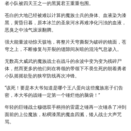
者小队被四天王之一的黑翼君王重重包围。
苍白的大地已经被难以计算的魔族士兵的身体、血液染为漆
黑，黄昏日暮，原本冰兰的圣泉河水再难净化污浊的血液，
恶臭之中浊气滚滚翻腾。
强大能量波动惊天骇地，将整片天穹撕裂为破碎的镜面，苍
穹之上，不断修复与开裂的缝隙间灰暗的混沌气息渗入。
无数高大威武的魔族战士在战斗的余波中变为变为残碎尸
体，然而更多的他们则在将领的带领下不畏生死的朝着勇者
小队摇摇欲坠的狭窄防线再次冲锋。
“该死！要是本大爷知道是哪个王八蛋向这些魔族崽子们告
密，本大爷的战锤一定第一个锤烂他的脑袋！”
年轻的巨锤战士穆德双手柄持的雷霆之锤再一次锤杀了冲到
面前的上位魔族，粘稠漆黑的魔血四溅，矮人战士大声咒
骂。