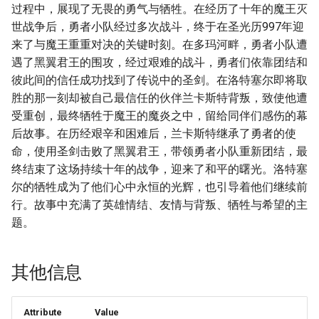
过程中，展现了无畏的勇气与牺牲。在经历了十年的魔王灭
世战争后，勇者小队经过多次战斗，终于在圣光历997年迎
来了与魔王重重对决的关键时刻。在多玛河畔，勇者小队遭
遇了黑翼君王的围攻，经过艰难的战斗，勇者们依靠团结和
彼此间的信任成功找到了传说中的圣剑。在洛特塞尔即将取
胜的那一刻却被自己最信任的伙伴兰卡斯特背叛，致使他遭
受重创，最终牺牲于魔王的魔炎之中，留给同伴们感伤的幕
后故事。在历经艰辛和困难后，兰卡斯特继承了勇者的使
命，使用圣剑击败了黑翼君王，带领勇者小队重新团结，最
终结束了这场持续十年的战争，迎来了和平的曙光。洛特塞
尔的牺牲成为了他们心中永恒的光辉，也引导着他们继续前
行。故事中充满了英雄情结、友情与背叛、牺牲与希望的主
题。
其他信息
Attribute
Value