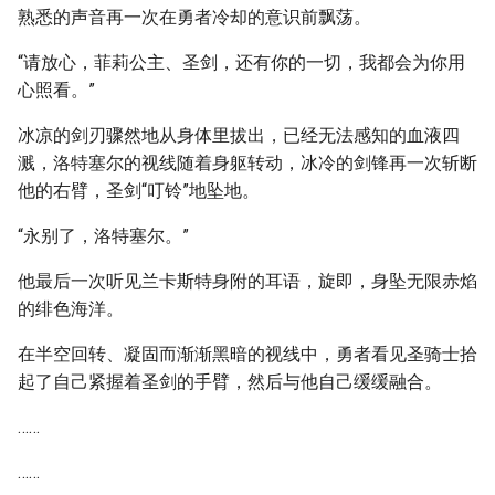
熟悉的声音再一次在勇者冷却的意识前飘荡。
“请放心，菲莉公主、圣剑，还有你的一切，我都会为你用
心照看。”
冰凉的剑刃骤然地从身体里拔出，已经无法感知的血液四
溅，洛特塞尔的视线随着身躯转动，冰冷的剑锋再一次斩断
他的右臂，圣剑“叮铃”地坠地。
“永别了，洛特塞尔。”
他最后一次听见兰卡斯特身附的耳语，旋即，身坠无限赤焰
的绯色海洋。
在半空回转、凝固而渐渐黑暗的视线中，勇者看见圣骑士拾
起了自己紧握着圣剑的手臂，然后与他自己缓缓融合。
……
……