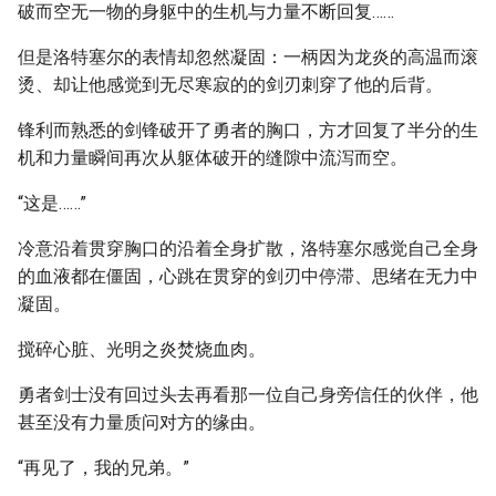
破而空无一物的身躯中的生机与力量不断回复……
但是洛特塞尔的表情却忽然凝固：一柄因为龙炎的高温而滚
烫、却让他感觉到无尽寒寂的的剑刃刺穿了他的后背。
锋利而熟悉的剑锋破开了勇者的胸口，方才回复了半分的生
机和力量瞬间再次从躯体破开的缝隙中流泻而空。
“这是……”
冷意沿着贯穿胸口的沿着全身扩散，洛特塞尔感觉自己全身
的血液都在僵固，心跳在贯穿的剑刃中停滞、思绪在无力中
凝固。
搅碎心脏、光明之炎焚烧血肉。
勇者剑士没有回过头去再看那一位自己身旁信任的伙伴，他
甚至没有力量质问对方的缘由。
“再见了，我的兄弟。”