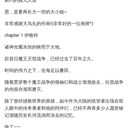
新约的薇儿人设
恩，是要再长大一些的大小姐~
非常感谢大鸟丸的作画!(非常好的一位画师^)
chapter 1 伊格特
诸神光耀永恒的映照于大地。
距昔日魔王灭世战争，已经过去了百年之久。
时间的伟力之下，沧海足以桑田。
随着贯穿整个魔王战争的领袖们和战士渐渐故去，往昔战争
的伤痕亦渐而磨灭。
除了曾经拯救世界的英雄，如今作为大陆的统管者出现在世
人眼中的传奇勇者和他的同伴们，已经不再有多少人愿意铭
记渐随历史长河流淌而淡去的记忆。
除了——