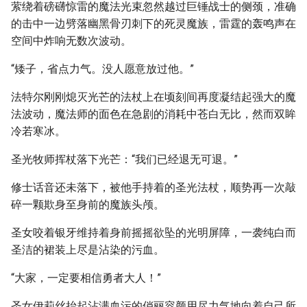
萦绕着磅礴惊雷的魔法光束忽然越过巨锤战士的侧颈，准确
的击中一边劈落幽黑骨刃刺下的死灵魔族，雷霆的轰鸣声在
空间中炸响无数次波动。
“矮子，省点力气。没人愿意放过他。”
法特尔刚刚熄灭光芒的法杖上在顷刻间再度凝结起强大的魔
法波动，魔法师的面色在急剧的消耗中苍白无比，然而双眸
冷若寒冰。
圣光牧师挥杖落下光芒：“我们已经退无可退。”
修士话音还未落下，被他手持着的圣光法杖，顺势再一次敲
碎一颗欺身至身前的魔族头颅。
圣女咬着银牙维持着身前摇摇欲坠的光明屏障，一袭纯白而
圣洁的裙装上尽是沾染的污血。
“大家，一定要相信勇者大人！”
圣女伊莉丝抬起沾满血污的俏丽容颜用尽力气地向着自己所