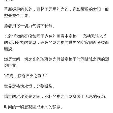
重新握起的长剑，冒起了无尽的光芒，宛如耀眼的太阳一般
照亮整个世界。
勇者用尽一切力气劈下长剑。
长剑斩动的亮痕如同于赤色的画卷中定格——亮动无限光芒
的剑刃分割的龙息，破裂的龙之炎与世界的空寂侧面分裂而
黯淡。
燃尽世间一切之光的璀璨剑光劈斩定格于时间缝隙之间的烈
焰巨龙。
“终焉，裁断归灭之刻！”
世界定格为永恒，分割断裂。
惊世的璀璨剑光之间，不朽的炎之巨龙身陨于无尽的火焰。
时间的一瞬息凝固成永久的静寂。