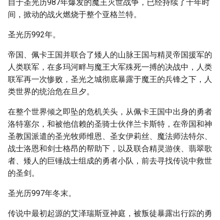
自于圣光历987年爆发的魔王灭世战争，已经持续了十年时
间，掀动的战火燃烧于整个亚格兰特。
圣光历992年。
帝国、佩卡王国并联合了矮人的山脉王国与精灵帝国援军的
人类联军，在多玛河畔与魔王大军殊死一搏的决战中，人类
联军再一次惨败，圣光之城彻底暴露于魔王的兵锋之下，人
类世界的统治危在旦夕。
在整个世界倾之即坠的危机关头，从佩卡王国中出身的勇者
洛特塞尔，和被他信赖的圣骑士伙伴兰卡斯特，在帝国和神
圣教国派遣的圣光牧师维恩、圣女伊莉丝、魔法师法特尔、
战士洛恩和剑士格昂的帮助下，以及联合精灵游侠、翡翠歌
者、矮人的巨锤战士组成的勇者小队，前去寻找传说中救世
的圣剑。
圣光历997年冬末。
传说中最初起源的艾泽瑞斯亚神庭，被叛徒暴露出行踪的勇