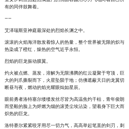
有的同伴鼓舞着。
——
艾泽瑞斯亚神庭最深处的烈焰长渊之中。
滚滚的火焰海洋散发着惊人的热量，整个世界被无限的炽与
热染成了橙红，燥热的空气近乎永恒。
烈焰的巨龙振动膜翼。
灼火被点燃、蒸发，溶解为无限沸腾的红云凝聚于穹顶，巨
大的列爪撕裂而下，火星坠陨于地；仿佛遮蔽天日的龙翼切
断昼与夜，燃动的焰光耀眼灿如星辰。
眼前勇者洛特塞尔缕缕发丝尽皆为高温焦灼干枯，青年俊朗
而坚毅的脸上为烬燃为烟的滚烫尘埃沾染，望着身下巨大而
炽热的巨龙。
洛特赛尔紧紧咬牙用尽一切力气，高高举起笔直的剑刃，刺