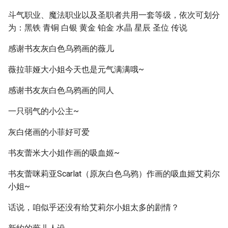
斗气职业、魔法职业以及圣职者共用一套等级，依次可划分
为：黑铁 青铜 白银 黄金 铂金 水晶 星辰 圣位 传说
感谢书友灰白色乌鸦画的薇儿
薇拉菲娅大小姐今天也是元气满满哦~
感谢书友灰白色乌鸦画的同人
一只弱气的小公主~
灰白佬画的小菲好可爱
书友蕾米大小姐作画的吸血姬~
书友蕾咪莉亚Scarlat（原灰白色乌鸦）作画的吸血姬艾莉尔
小姐~
话说，咱似乎还没有给艾莉尔小姐太多的剧情？