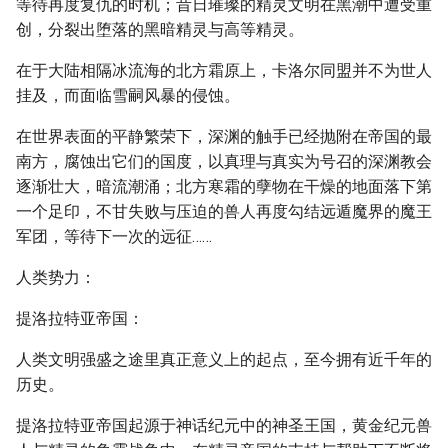
等待再度复仇的时机；昔日璀璨的精灵文明在黑潮中遭受重
创，分裂出堕落的黑暗精灵与高等精灵。
在于大陆相隔冰流海的北方霜原上，卡洛尔同盟并不为世人
挂及，而面临雪嗣风暴的侵蚀。
在世界表面的平静繁荣下，深渊的触手已经抛附在帝国的最
南方，腐蚀出它们的国度，以真理与真实为号召的深渊教会
逐渐壮大，暗流潮涌；北方寒霜的孽物在干燥的地面落下第
一个足印，不甘失败与压迫的兽人再度勾结远遁魔界的魔王
军团，等待下一次的远征……
人类势力：
提洛拉特亚帝国：
人类文明强盛之途里真正意义上的起点，至今拥有近千年的
历史。
提洛拉特亚帝国起源于神话纪元中的神圣王国，黄金纪元兽