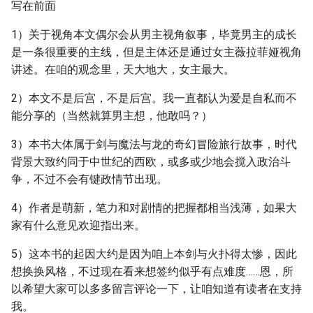
写在前面
1）关于视角本文偶尔会从男主视角叙事，毕竟男主的成长
是一条很重要的主线，但是主体还是通过女主薇拉菲娅视角
讲述。在咱的观念里，天大地大，女主最大。
2）本文不是后宫，不是后宫。我一直都认为爱是自私而不
能分享的（当然就算男主想，他敢吗？）
3）本书大体属于剑与魔法与龙的奇幻冒险旅行故事，时代
背景大致约同于中世纪的西欧，或多或少地会搅入政治斗
争，不过不会有键政情节出现。
4）作者是萌新，笔力和对剧情的把握都相当浅薄，如果大
家有什么意见欢迎指出来。
5）这本书的起因大约是因为咱上本剑与火扑得太惨，因此
想换换风格，不过现在看来想签约似乎有点难度……恩，所
以希望大家可以多多留言评论一下，让咱知道有读者在支持
我。