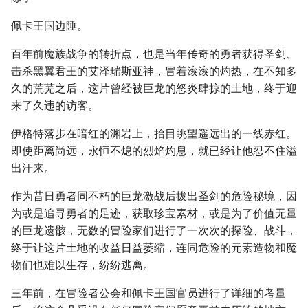
佩卡王国边陲。
百年前魔族战争的转折点，也是当年传奇的勇者获得圣剑、
击杀黑翼君王的艾泽瑞斯亚神，冒着滚滚的灼热，在不知多
久的荒芜之后，这片曾经被巨龙的怒炎肆掠的土地，终于迎
来了久违的访客。
伊格特落步在暗红的渊岩上，抬目眺望遥远出的一线赤红。
即使距离尚远，永恒不熄的烈焰灼息，就已经让他忍不住溢
出汗来。
作为昔日勇者同不朽的巨龙激战后拔出圣剑的危险秘境，因
为或是追寻勇者的足迹，获取珍宝素材，或是为了价值无量
的巨龙遗骸，无数的冒险家们进行了一次次的探险、战斗，
终于让这片土地的收益日益萎缩，连同危险的元素造物和魔
物们也难以生存，纷纷逃离。
三年前，在冒险者公会和佩卡王国官员进行了详细的考量