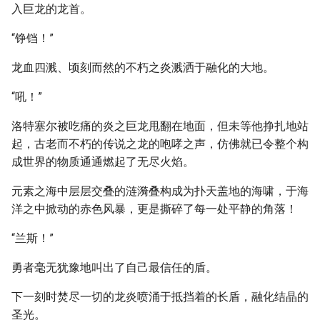
入巨龙的龙首。
“铮铛！”
龙血四溅、顷刻而然的不朽之炎溅洒于融化的大地。
“吼！”
洛特塞尔被吃痛的炎之巨龙甩翻在地面，但未等他挣扎地站
起，古老而不朽的传说之龙的咆哮之声，仿佛就已令整个构
成世界的物质通通燃起了无尽火焰。
元素之海中层层交叠的涟漪叠构成为扑天盖地的海啸，于海
洋之中掀动的赤色风暴，更是撕碎了每一处平静的角落！
“兰斯！”
勇者毫无犹豫地叫出了自己最信任的盾。
下一刻时焚尽一切的龙炎喷涌于抵挡着的长盾，融化结晶的
圣光。