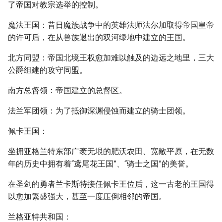
了帝国对教宗选举的控制。
魔法王国：昔日魔族战争中的英雄法师法尔加取得帝国皇帝
的许可后，在从兽族退出的双河绿地中建立的王国。
北方同盟：帝国北境王权愈加难以触及的边远之地里，三大
公爵组建的攻守同盟。
南方总督领：帝国建立的总督区。
法兰军团领：为了抵御深渊侵蚀而建立的骑士团领。
佩卡王国：
坐拥亚格兰特东部广袤无垠的肥沃农田、宽敞平原，在无数
年的历史中拥有着“鸢尾花王国”、“骑士之国”的美誉。
在圣剑的勇者兰卡斯特接任佩卡王位后，这一古老的王国得
以愈加繁盛强大，甚至一度压倒相邻的帝国。
兰格亚特共和国：