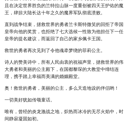
且在决定世界胜负的兰特拉山脉一度重创被四天王护佑的魔
王，肆掠大陆长达十年之久的魔界军队彻底溃败。
直到战争结束，拯救世界的勇者兰卡斯特微笑的回拒了帝国
皇帝向他的奖赏，也拒绝了七大选候一性致为他担任下一任
皇帝的提名建议，而返回了自己的家乡佩卡王国。
救世的勇者再次见到了令他魂牵梦绕的菲莉公主。
诗人的赞美诗中，所有人民由衷的祝福声里，拯救世界的伟
大勇者和美丽的公主殿下，在国都黎琛的大教堂中缔结连
理，携手踏上幸福而美满的婚姻殿堂。
奥！救世的勇者，美丽的公主，多么天造地设的伴侣哟！
一切美好犹如传颂童话。
唯有，曾经的炎龙激战之地，炽热而冰冷的无尽火焰中，时
间静寂凝固如初。